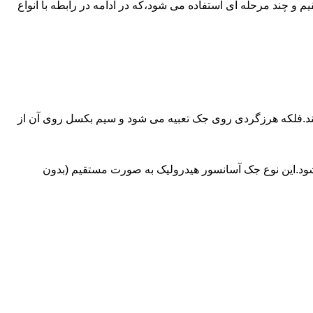
ای آسانسورهایی که ظرفیتشان بیش از 30 تن است از جک های غیرمستقیم و چند مرحله ای استفاده می شود،که در ادامه در رابطه با انواع
کند.فلکه هرزگردی روی جک تعبیه می شود و سیم بکسل روی آن از
شود.این نوع جک آسانسور هیدرولیک به صورت مستقیم (بدون