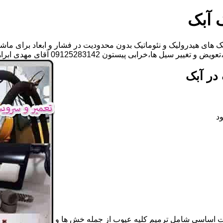
 آبک
های هیدرولیک و نئوماتیک بدون محدودیت در فشار و ابعاد برای ماشی
ها،خرابی پیستون 09125283142 آقای مهدی ابراهیمی
در آبک
د
ات اساسی شامل ترمیم کلیه عیوب از جمله خش ها و