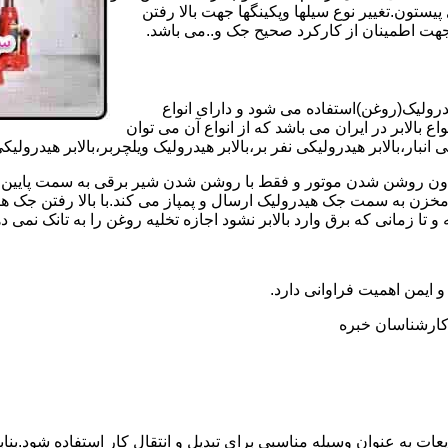
تون.تغییر نوع سیلها وپکینگها جهت بالا رفتن
هت اطمینان از کارکرد صحیح جک و..می باشد.
یدرولیک(روغن)استفاده می شود و دارای انواع
ع بالابر در ایران می باشد که از انواع آن می توان
 انبار،بالابر هیدرولیکی نفر بر،بالابر هیدرولیک ویلچربر،بالابر هیدرول
و بدون روشن شدن موتور و فقط با روشن شدن شیر برقی به سمت پایین 
ن به سمت جک هیدرولیک ارسال و پمپاز می کند.با بالا رفتن جک هیدو
 زمانی که برق وارد بالابر نشود اجازه تخلیه روغن را به تانک نمی ده
 و ایمن اهمیت فراوانی دارد.
ر کارشناسان خبره
عات به عنوان وسیله مناسبی برای تبدیل و انتقال کار استفاده شود.بناب