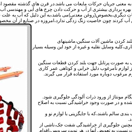
 به معنی جریان حرکات مایعات می باشد.در قرن های گذشته مقصود از ک
بهره برداری بیشتری از آب و حرکت دادن چرخ های آبی و مهندسی آب 
عات دیگری،بخصوص(روغن معدنی)می باشد،به این دلیل که آب به علت خا
 آب کردند چون خاصیت زنگ زدگی ندارد،امروزه در صنایع از آن مخصوصا
بلند کردن ماشین آلات سنگین،ماشینهای
ی،کلیه وسایل نقلیه و غیره از خود این وسیله بسیار
 و مشابه جک های اینرپک به صورت پرتابل جهت بلند کردن قطعات سنگین
ز لوازم نامرغوب دلیل خرابی و کوتاهی عمر کاری
م مرغوب دوباره مورد استفاده قرار می گیرند.
ام مونتاژ از ورود ذرات آلودگی جلوگیری شود.
ده و در صورت وجود خراشیدگی نسبت به اصلاح
دی سالم باشند،که با جایگزینی با لوازم نو و
.
مچنین جلوگیری از خراشیدگی شفت جک،ناشی از
ست نسبت به تعویض آنها در هر نوبت سرویس،اقدام