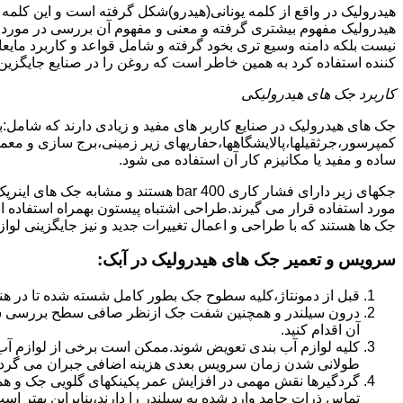
هیدرولیک در واقع از کلمه یونانی(هیدرو)شکل گرفته است و این کلمه
هیدرولیک مفهوم بیشتری گرفته و معنی و مفهوم آن بررسی در مورد 
نیست بلکه دامنه وسیع تری بخود گرفته و شامل قواعد و کاربرد مای
کننده استفاده کرد به همین خاطر است که روغن را در صنایع جایگزین
کاربرد جک های هیدرولیکی
جک های هیدرولیک در صنایع کاربر های مفید و زیادی دارند که شامل:
کمپرسور،جرثقیلها،پالایشگاهها،حفاریهای زیر زمینی،برج سازی و معمار
ساده و مفید یا مکانیزم کار آن استفاده می شود.
جکهای زیر دارای فشار کاری 400 bar هستند
مورد استفاده قرار می گیرند.طراحی اشتباه پیستون بهمراه استفاده ا
جک ها هستند که با طراحی و اعمال تغییرات جدید و نیز جایگزینی لواز
سرویس و تعمیر جک های هیدرولیک در آبک
:
قبل از دمونتاژ،کلیه سطوح جک بطور کامل شسته شده تا در هنگ
درون سیلندر و همچنین شفت جک ازنظر صافی سطح بررسی ش
آن اقدام کنید.
کلیه لوازم آب بندی تعویض شوند.ممکن است برخی از لوازم آب بن
طولانی شدن زمان سرویس بعدی هزینه اضافی جبران می گردد
گردگیرها نقش مهمی در افزایش عمر پکینکهای گلویی جک و ه
تماس ذرات جامد وارد شده به سیلندر را دارند،بنابراین بهتر ا