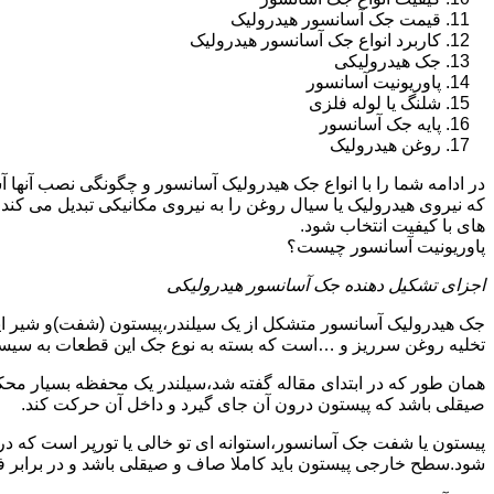
قیمت جک آسانسور هیدرولیک
کاربرد انواع جک آسانسور هیدرولیک
جک هیدرولیکی
پاوریونیت آسانسور
شلنگ یا لوله فلزی
پایه جک آسانسور
روغن هیدرولیک
در ادامه شما را با انواع جک هیدرولیک آسانسور و چگونگی نصب آنه
که نیروی هیدرولیک یا سیال روغن را به نیروی مکانیکی تبدیل می کند
های با کیفیت انتخاب شود.
پاوریونیت آسانسور چیست؟
اجزای تشکیل دهنده جک آسانسور هیدرولیکی
جک هیدرولیک آسانسور متشکل از یک سیلندر،پیستون (شفت)و شیر ای
تخلیه روغن سرریز و …است که بسته به نوع جک این قطعات به سیس
همان طور که در ابتدای مقاله گفته شد،سیلندر یک محفظه بسیار مح
صیقلی باشد که پیستون درون آن جای گیرد و داخل آن حرکت کند.
پیستون یا شفت جک آسانسور،استوانه ای تو خالی یا تورپر است که د
شود.سطح خارجی پیستون باید کاملا صاف و صیقلی باشد و در برابر ف