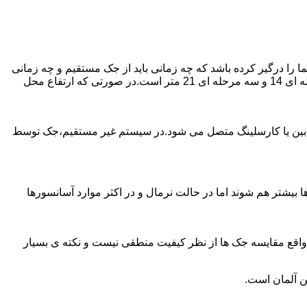
را درگیر کرده باشد که چه زمانی باید از جک مستقیم و چه زمانی
از جک غیرمستقیم استفاده کنیم؟ جک های مستقیم تا 21 متر را ساپورت می کنند و این مقدار در جک تلسکوپی تک مرحله ای 7 متر،دو مرحله ای 14 و سه مرحله ای 21 متر است.در صورتی که ارتفاع محل
ابین یا کارسلینگ متصل می شود.در سیستم غیر مستقیم،جک توسط
بیشتر هم شوند اما در حالت نرمال و در اکثر موارد آسانسورها
ر واقع مقایسه جک ها از نظر کیفیت منطقی نیست و نکته ی بسیار
ن آلمان است.