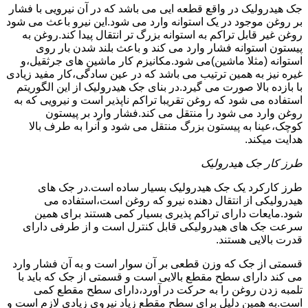
جک هیدرولیک در واقع قطعه ایی می باشد که در آن نیرویی با فشار
بر روغن موجود در یک استوانه وارد می شود.این نیرو باعث می شود
روغن غیر قابل تراکم به استوانه بزرگ تر انتقال پیدا کند.روغن به
پیستون استوانه فشار وارد می کند و باعث بلند شدن بار روی
استوانه (مثلا ماشین)می شود.مکانیزم کار ماشین های جرثقیل،و
غیره نیز به همین ترتیب می باشد که در عین سادگی،کار مفید زیادی
با بازده بالا صورت می گیرد.در بنای جک هیدرولیک از این الگوریتم
استفاده می شود که روغن تقریبا تراکم ناپذیر است و نیرویی که به
روغن وارد می شود را منتقل می کند.فشار وارد بر پیستون
کوچک،عینا به پیستون بزرگ منتقل می شود و آنرا به طرف بالا
هدایت میکند.
طرز کار جک هیدرولیک
طرز کارکرد یک جک هیدرولیک بسیار ساده است.در جک های
هیدرولیکی از انتقال دهنده نیرو که روغن است،استفاده می
شود.مایعات دارای تراکم پذیری بسیار کمی هستند برای همین
سرعت جک های هیدرولیکی قابل کنترل است و از طرفی دارای
قدرت بالایی هستند.
قسمتی از جک که وزن قطعی بر آن سوار است و به آن فشار وارد
می کند دارای سطح مقطع بالایی است و قسمتی از جک که باید با
تلمبه زدن روغن را به حرکت در آورد،دارای سطح مقطع کمی
است.به همین دلیل برای سطح مقطع زیاد نیروی زیادی لازم است و