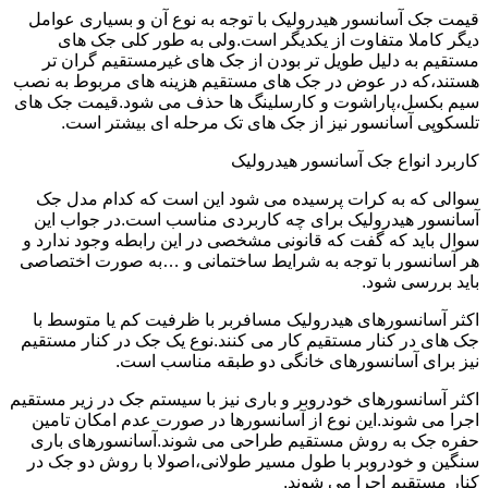
قیمت جک آسانسور هیدرولیک با توجه به نوع آن و بسیاری عوامل
دیگر کاملا متفاوت از یکدیگر است.ولی به طور کلی جک های
مستقیم به دلیل طویل تر بودن از جک های غیرمستقیم گران تر
هستند،که در عوض در جک های مستقیم هزینه های مربوط به نصب
سیم بکسل،پاراشوت و کارسلینگ ها حذف می شود.قیمت جک های
تلسکوپی آسانسور نیز از جک های تک مرحله ای بیشتر است.
کاربرد انواع جک آسانسور هیدرولیک
سوالی که به کرات پرسیده می شود این است که کدام مدل جک
آسانسور هیدرولیک برای چه کاربردی مناسب است.در جواب این
سوال باید که گفت که قانونی مشخصی در این رابطه وجود ندارد و
هر آسانسور با توجه به شرایط ساختمانی و …به صورت اختصاصی
باید بررسی شود.
اکثر آسانسورهای هیدرولیک مسافربر با ظرفیت کم یا متوسط با
جک های در کنار مستقیم کار می کنند.نوع یک جک در کنار مستقیم
نیز برای آسانسورهای خانگی دو طبقه مناسب است.
اکثر آسانسورهای خودروبر و باری نیز با سیستم جک در زیر مستقیم
اجرا می شوند.این نوع از آسانسورها در صورت عدم امکان تامین
حفره جک به روش مستقیم طراحی می شوند.آسانسورهای باری
سنگین و خودروبر با طول مسیر طولانی،اصولا با روش دو جک در
کنار مستقیم اجرا می شوند.