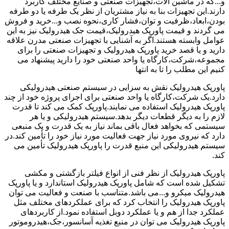
و...که در ماشین آلات،تجهیزات صنعتی و صنایع مختلف کاربرد
دارند.این تجهیزات بنا به نیاز مشتریان از نظر یک طرفه یا دو طرفه
بودن،ابعاد،ظرفیت و توان،فشار کاری،نحوه نصب و...خرید و فروش
می گردند و قیمت پاورپک هیدرولیک،قیمت جک هیدرولیک نیز به این
عوامل وابسته هستند.اگر به آشنایی با تجهیزات صنعتی مدرن علاقه
دارید و یا قصد خرید پاورپک هیدرولیک و تجهیزات صنعتی را برای
مجموعه،شرکت،کارگاه یا واحد صنعتی خود را دارید پیشنهاد می
کنیم این مطلب را تا به انتها
پاورپک هیدرولیک نقش به سزایی در سیستم صنعتی هیدرولیکی
دارد.یک شرکت،کارگاه یا واحد صنعتی برای اجرای پروژه خود از چند
پاورپک هیدرولیک استفاده می نمایند.پاورپک کمک می کند تا قدرت
لازم را به دیگر قطعات دیگر بدهد.سیستم هیدرولیکی و یا هر
سیستمی که بخواهد فعال باقی بماند نیاز به یک قدرت و یک منبعی
دارد که نیروی مورد نیاز جهت فعالیت مورد نیاز خود را تأمین کند.در
سیستم هیدرولیکی این منبع قدرت را پاورپک هیدرولیک تأمین می
کند.
پاورپک هیدرولیک از نظر فنی از انواع فیلتر بازگشتی و مکشی
تشکیل شده است که شامل پاورپک هیدرولیک استاندارد و یا پاورپک
هیدرولیک میکرو و...می باشد.متناسب با صنعت و فعالیت می توان
پاورپک هیدرولیک را انتخاب کرد که برای عملکردهای مختلف مثل
عملکرد جدا از هم و یا عملکرد دوبل استفاده نمود.از کاربردهای
پاورپک هیدرولیک می توان در منبع تغذیه آسانسور،جک،هیدروموتور