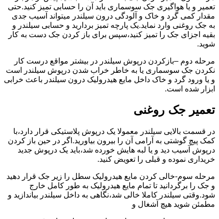
تعمیر و یا هواگیری جک سوسماری باید آن را حسابی تمیز کنید.حتی
مقدار کمی گرد و خاک و آلودگی درون سیلندر میتواند آسیب جدی
به جک روغنی وارد نماید.یک پارچه تمیز بردارید و حسابی سیلندر و
بقیه اجزای جک را تمیز کنید،سپس برای باز کردن جک دست به کار
شوید.
مرحله دوم –بازکردن درپوش سیلندر در بیشتر مواقع درست کار
نکردن جک سوسماری یا به خاطر خراب شدن درپوش سیلندر است
و یا ورود گرد و خاک داخل مایع هیدرولیک درون سیلندر باعث خرابی
ابزار شده است.
تعمیر جک روغنی
در قسمت بالایی سیلندر معمولا یک درپوش پلاستیکی قرار دارد،با
کمک پیچ گوشتی به آرامی آن را بیرون بیاورید.اگر در حین باز کردن
درپوش آسیب دید و یا لبه هایش خورده شد،باید یک درپوش جدید
خریداری نموده و قبلی را تعویض کنید.
مرحله سوم-خالی کردن مایع هیدرولیک سطل را زیر جک قرار دهید
و جک را برگردانید تا تمام مایع هیدرولیک به طور کامل خارج
شود.وقتی سیلندر کاملا خالی شد،نگاهی به داخل سیلندر بیاندازید و
مطمئن شوید هیچ آشغال و