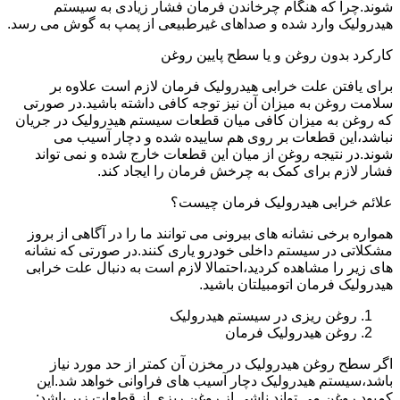
شوند.چرا که هنگام چرخاندن فرمان فشار زیادی به سیستم
هیدرولیک وارد شده و صداهای غیرطبیعی از پمپ به گوش می رسد.
کارکرد بدون روغن و یا سطح پایین روغن
برای یافتن علت خرابی هیدرولیک فرمان لازم است علاوه بر
سلامت روغن به میزان آن نیز توجه کافی داشته باشید.در صورتی
که روغن به میزان کافی میان قطعات سیستم هیدرولیک در جریان
نباشد،این قطعات بر روی هم ساییده شده و دچار آسیب می
شوند.در نتیجه روغن از میان این قطعات خارج شده و نمی تواند
فشار لازم برای کمک به چرخش فرمان را ایجاد کند.
علائم خرابی هیدرولیک فرمان چیست؟
همواره برخی نشانه های بیرونی می توانند ما را در آگاهی از بروز
مشکلاتی در سیستم داخلی خودرو یاری کنند.در صورتی که نشانه
های زیر را مشاهده کردید،احتمالا لازم است به دنبال علت خرابی
هیدرولیک فرمان اتومبیلتان باشید.
روغن ریزی در سیستم هیدرولیک
روغن هیدرولیک فرمان
اگر سطح روغن هیدرولیک در مخزن آن کمتر از حد مورد نیاز
باشد،سیستم هیدرولیک دچار آسیب های فراوانی خواهد شد.این
کمبود روغن می تواند ناشی از روغن ریزی از قطعات زیر باشد: