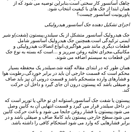
چاهک آسانسور کار سختی است،بنابراین توصیه می شود که از
همان ابتدا از جک های با کیفیت انتخاب شود.
پاوریونیت آسانسور چیست؟
اجزای تشکیل دهنده جک آسانسور هیدرولیکی
جک هیدرولیک آسانسور متشکل از یک سیلندر،پیستون (شفت)و شیر
ایمنی ترکیدگی است.همچنین جک هیدرولیک آسانسور شامل
قطعات دیگری مانند شیر هواگیری،انواع اتصالات هیدرولیکی و
مکانیکی،مجرای تخلیه روغن سرریز و …است که بسته به نوع جک
این قطعات به سیستم اضافه می شوند.
همان طور که در ابتدای مقاله گفته شد،سیلندر یک محفظه بسیار
محکم است که قسمت خارجی آن باید در برابر خوردگی،رطوبت هوا
و فشارهای وارده متسحکم باشد و قسمت درونی آن نیز باید صاف
و صیقلی باشد که پیستون درون آن جای گیرد و داخل آن حرکت
کند.
پیستون یا شفت جک آسانسور،استوانه ای تو خالی یا تورپر است که
در داخل سیلندر قرار می گیرد و قسمت انتهایی آن به کابین وصل
می شود.پیستون با فشار روغن جابجا می شود و باعث حرکت کابین
می شود.سطح خارجی پیستون باید کاملا صاف و صیقلی باشد و در
برابر فشارهایی که وارد می شود استحکام کافی را داشته باشد.