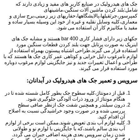
جک های هیدرولیک در صنایع کاربر های مفید و زیادی دارند که
شامل:بلند کردن ماشین آلات سنگین،ماشینهای
کمپرسور،جرثقیلها،پالایشگاهها،حفاریهای زیر زمینی،برج سازی و
معماری،کلیه وسایل نقلیه و غیره از خود این وسیله بسیار ساده و
مفید یا مکانیزم کار آن استفاده می شود.
جکهای زیر دارای فشار کاری 400 bar هستند و مشابه جک های
اینرپک به صورت پرتابل جهت بلند کردن قطعات سنگین مورد
استفاده قرار می گیرند.طراحی اشتباه پیستون بهمراه استفاده از
لوازم نامرغوب دلیل خرابی و کوتاهی عمر کاری جک ها هستند که با
طراحی و اعمال تغییرات جدید و نیز جایگزینی لوازم مرغوب دوباره
مورد استفاده قرار می گیرند.
سرویس و تعمیر جک های هیدرولیک در آبدانان
:
قبل از دمونتاژ،کلیه سطوح جک بطور کامل شسته شده تا در
هنگام مونتاژ از ورود ذرات آلودگی جلوگیری شود.
درون سیلندر و همچنین شفت جک ازنظر صافی سطح
بررسی شده و در صورت وجود خراشیدگی نسبت به اصلاح
آن اقدام کنید.
کلیه لوازم آب بندی تعویض شوند.ممکن است برخی از لوازم
آب بندی سالم باشند،که با جایگزینی با لوازم نو و طولانی
شدن زمان سرویس بعدی هزینه اضافی جبران می گردد.