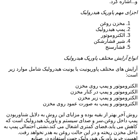
و...اشاره کرد.
اجزای مهم پاورپک هیدرولیک
مخزن روغن
پمپ هیدرولیک
الکتروموتور
شیر فشارشکن
فشارسنج
انواع آرایش مختلف پاورپک هیدرولیک
آرایش های مختلف پاوریونیت یا یونیت هیدرولیک شامل موارد زیر
است:
الکتروموتور و پمپ روی مخزن
الکتروموتور و پمپ در کنار مخزن
الکتروموتور و پمپ زیر مخزن
الکتروموتور و پمپ به صورت عمود روی مخزن
روش آخر بهتر از بقیه بوده و مزایای این روش به دلایل شناوربودن
پمپ داخل روغن،سر و صدای سیستم و پاورپک هیدرولیک است که
کاهش می یابد،فضای کمتری اشغال می کند،نشتی احتمالی پمپ به
داخل مخزن ریخته و در این حالت روغن به هدر نخواهد رفت.
اهمیت خرید پاورپک هیدرولیک جهت استفاده در صنایع