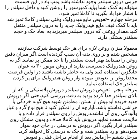
جرمی درون سیلندر وجود نداشته باشد.پمپ باد در این قسمت
میتواند به کمک شما بیاید.کمپرسور را روشن کنید و داخل سیلندر را
با فشار هوا باد بگیرید تا کاملا تمیز شود.
مرحله چهارم –تعویض مایع هیدرولیک وقتی سیلندر کاملا تمیز شد
باید با کمک قیف مایع هیدرولیک جدید را به درون سیلندر منتقل
کنید.مقدار روغنی که درون سیلندر میریزید به ابعاد جک و حجم
سیلندر بستگی دارد.
معمولا میزان روغن لازم برای هر جک توسط شرکت سازنده
مشخص شده و بر روی بدنه آن نصب گردیده است.اگر میزان دقیق
روغن را نمیدانید بهتر است سیلندر را تا حد ممکن پر نمایید.اگر به
روغن هیدرولیک دسترسی ندارید از روغن موتور ۳۰ به عنوان
جایگزین استفاده کنید ولی به خاطر داشته باشید در اولین فرصت
مجدداروغن را تعویض نموده واز روغن هیدرولیک برای پر کردن
سیلندر جک استفاده نمایید.
مرحله پنجم –تعویض درپوش سیلندر درپوش پلاستیکی را که از
بالای سیلندر جدا کرده بودید به دقت بررسی کنید،حتی اگر درپوش
جدید خریده اید،پیش از بستن؛ مطمئن شوید هیچ گونه خردگی یا
خراشی نداشته باشد.باپارچه ان را تمکیز کنید تا هیچ نوع گرد و غبار
وآلودگی روی آن نباشد.درپوش را روی سیلندر قرار داده و با
ملایمت سفت نمایید.درپوش باید کاملا صاف و بدون مشکل روی
سیلندر قرار بگیرد.اگر درپوش به درستی در جای خود سوار
نشود،هوا وارد سیلندر شده و جک به درستی کار نخواهد کرد.
مرحل ششم –آزمایش بعد از انجام مراحل قبلی و تعویض