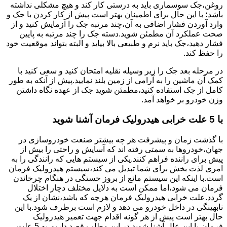
روغن،جک سوسماری باید به درستی کار کند و هیچ مشکلی نداشته
باشد؛ با این حال برای اطمینان بهتر است پیش از کار کردن با جک و
وارد آوردن فشار اضافی به آن،چند مرتبه جک را آزمایش کنید و از
صحت عملکرد آن مطمئن شوید.دسته جک را چند مرتبه به پایین
فشار دهید،جک باید نرم و طبیعی بالا بیاید و البته بتواند موقعیت خود
را حفظ کند.
در مرحله بعد جک را زیر وسیله نقلیه امتحان کنید و سعی کنید با
کمک آن ماشین را به آرامی از زمین بلند نمایید.پیش از آنکه به طور
کامل از جک استفاده کنید،مطمئن شوید جک از عهده نگاه داشتن
وزن خودرو بر خواهد آمد.
با 5 علت خرابی هیدرولیک فرمان آشنا شوید
با گذشت زمان و پیشرفت هر چه بیشتر صنعت خودروسازی در
جهان،خودروها به سمتی رفته اند که آسایش و راحتی را بیش از
پیش برای راننده فراهم کنند.یکی از سیستم هایی که رانندگی را به
امری لذت بخش برای شما تبدیل می کند،سیستم هیدرولیک فرمان
است.با اینکه این سیستم مانع از بروز خستگی در هنگام چرخاندن
فرمان می شود،اما ممکن است به دلایل مختلف دچار اختلال
گردد.علت خرابی هیدرولیک فرمان هرچه که باشد،نشان از یک
نابهینگی در داخل خودرو می دهد و لازم است برطرف شود.با این
حال بهتر است پیش از هر گونه اقدام جهت تعمیر هیدرولیک
فرمان،با این علل آشنا شوید.در این مطلب قصد داریم به 5 علت