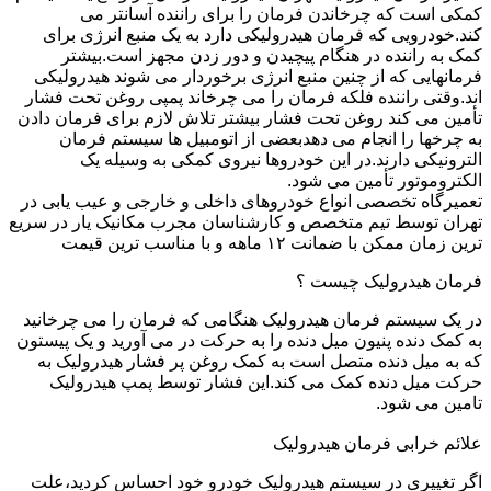
کمکی است که چرخاندن فرمان را برای راننده آسانتر می
کند.خودرویی که فرمان هیدرولیکی دارد به یک منبع انرژی برای
کمک به راننده در هنگام پیچیدن و دور زدن مجهز است.بیشتر
فرمانهایی که از چنین منبع انرژی برخوردار می شوند هیدرولیکی
اند.وقتی راننده فلکه فرمان را می چرخاند پمپی روغن تحت فشار
تأمین می کند روغن تحت فشار بیشتر تلاش لازم برای فرمان دادن
به چرخها را انجام می دهدبعضی از اتومبیل ها سیستم فرمان
الترونیکی دارند.در این خودروها نیروی کمکی به وسیله یک
الکتروموتور تأمین می شود.
تعمیرگاه تخصصی انواع خودروهای داخلی و خارجی و عیب یابی در
تهران توسط تیم متخصص و کارشناسان مجرب مکانیک یار در سریع
ترین زمان ممکن با ضمانت ۱۲ ماهه و با مناسب ترین قیمت
فرمان هیدرولیک چیست ؟
در یک سیستم فرمان هیدرولیک هنگامی که فرمان را می چرخانید
به کمک دنده پنیون میل دنده را به حرکت در می آورید و یک پیستون
که به میل دنده متصل است به کمک روغن پر فشار هیدرولیک به
حرکت میل دنده کمک می کند.این فشار توسط پمپ هیدرولیک
تامین می شود.
علائم خرابی فرمان هیدرولیک
اگر تغییری در سیستم هیدرولیک خودرو خود احساس کردید،علت