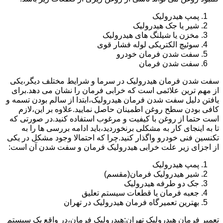
پمپ هیدرولیک
شیر یا جک هیدرولیک
مخزن یا شیلنگ های هیدرولیک
سوئیچ الکتریکی لوله فشار قوی
سفت شدن فرمان خودرو
سفت شدن فرمان
سفت شدن فرمان هیدرولیک در سرما و شرایط مختلف دیگر،یکی
از مهم ترین علائمی است که خرابی فرمان را نشان می دهد.برای
یافتن دلیل سفت شدن فرمان هیدرولیک،ابتدا از سالم بودن تسمه و
کافی بودن سطح روغن اطمینان حاصل نمایید.علاوه بر این،لازم
است حتما از روغن با کیفیت و مرغوب استفاده کنید.در صورتی که
تا به اینجای کار به مشکلی برنخوردید،باید ادامه بررسی ها را به
تکنسین فنی خودرو واگذار کنید.چرا که احتمالا وجود مشکل در یکی
از اجزای زیر علت خرابی هیدرولیک فرمان و سفت شدن آن است:
پمپ هیدرولیک
شیر هیدرولیک فرمان(مقسم)
جک دو طرفه هیدرولیک
جعبه فرمان یا قطعات سیستم تعلیق
بهترین تعمیرگاه فرمان هیدرولیک در تهران
تعمیر فرمان هیدرولیک تهران:هیدرولیک فرمان،در واقع یک سیستم