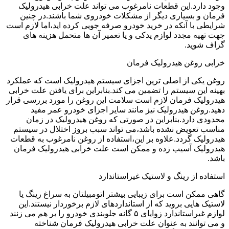
وجود دارد.این قطعات نامرغوب می تواند علت خرابی هیدرولیک
فرمان و بسیاری دیگر از مشکلات خودروی شما باشند.در چنین
شرایطی با آنکه در خرید خودرو صرفه جویی کرده اید،اما لازم است
جهت تهیه مجدد لوازم یدکی و یا تعمیر آن ها متحمل هزینه های
گزاف شوید.
خرابی روغن هیدرولیک فرمان
روغن یکی از اصلی ترین اجزای سیستم هیدرولیک است که عملکرد
بهینه این سیستم را تضمین می کند.بنابراین برای یافتن علت خرابی
هیدرولیک فرمان لازم است سلامت این روغن را مورد بررسی قرار
دهید.روغن هیدرولیک نیز مانند سایر اجزای خودرو عمر مفید
محدودی دارد.بنابراین در صورتی که روغن هیدرولیک در زمان
مناسب تعویض نشده باشد،می تواند سبب بروز اختلال در سیستم
هیدرولیک گردد.علاوه بر این،استفاده از روغن نامرغوب به قطعات
هیدرولیک آسیب زده و ممکن است علت خرابی هیدرولیک فرمان
باشد.
استفاده از رینگ و لاستیک غیراستاندارد
گاهی ممکن است برای زیبایی بیشتر اتومبیلتان به سراغ رینگ یا
لاستیک هایی بروید که از استانداردهای لازم برخوردار نیستند.این
لوازم غیراستاندارد زوایای ۵ گانه جلوبندی خودرو را بر هم می زنند
و می توانند به عنوان علت خرابی هیدرولیک فرمان شناخته