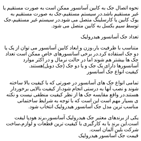
نحوه اتصال جک به کابین آسانسور ممکن است به صورت مستقیم یا
غیر مستقیم باشد.در سیستم مستقیم،جک به صورت مستقیم به
یوک کابین یا کارسلینگ متصل می شود.در سیستم غیر مستقیم،جک
توسط سیم بکسل به کابین متصل می شود.
تعداد جک آسانسور هیدرولیک
متناسب با ظرفیت بار،وزن و ابعاد کابین آسانسور می توان از یک یا
دو جک استفاده کرد.در برخی آسانسورهای خاص ممکن است تعداد
جک ها بیشتر هم شوند اما در حالت نرمال و در اکثر موارد
آسانسورها دارای یک جک و یا دو جک (جک دوبل)هستند.
کیفیت انواع جک آسانسور
تمامی انواع جک های آسانسور در صورتی که با کیفیت بالا ساخته
شوند و نصب آنها به درستی انجام شود،از کیفیت بالایی برخوردار
هستند.در واقع مقایسه جک ها از نظر کیفیت منطقی نیست و نکته
ی بسیار مهم است این است که با توجه به شرایط ساختمانی
مناسب ترین مدل جک آسانسور هیدرولیک انتخاب شود.
یکی از برندهای معتبر جک هیدرولیک آسانسور،برند هودپا لیفت
است.این برند با به کارگیری با کیفیت ترین قطعات و لوازم،ساخت
شرکت بلین آلمان است.
قیمت جک آسانسور هیدرولیک