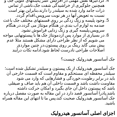
گردگیرها نقش مهمی در افزایش عمر پکینکهای گلویی جک و
همچنین جلوگیری از خراشیدگی شفت جک،ناشی از تماس
ذرات جامد وارد شده به سیلندر را دارند،بنابراین بهتر است
نسبت به تعویض آنها در هر نوبت سرویس،اقدام گردد.
وجود پلیسه و زنگ زدگی بر روی قسمتهای مختلف جک باعث
صدمه به لوازم آب بندی در هنگام مونتاژ می گردد.در هنگام
سرویس،پلیسه گیری و زنگ زدایی فراموش نشود.
در بسیاری از موارد پس ازدمونتاژ جک ها با پیستونهایی مواجه
می شویم که از نظر طراحی دارای مشکل هستند مثلا عدم
پیش بینی گاید رینگ بر روی پیستون،در چنین مواردی
اصلاحات طراحی نادرست لحاظ شود.ادامه نکات درآیند
جک آسانسور هیدرولیک چیست؟
جک آسانسور هیدرولیک از یک پیستون و سیلندر تشکیل شده است؛
سیلندر محفظه ای مستحکم و مقاوم است که قسمت خارجی آن
باید در برابر رطوبت،خوردگی و فشارهایی که وارد می شود
مقاومت داشت باشد و قسمت داخلی آن هم باید صاف و صیقلی
باشد که پیستون داخل آن جای بگیرد و امکان حرکت داشته
باشد.پادرا آسانسور قصد دارد در این مقاله به صورت مفصل درباره
جک آسانسور هیدرولیک صحبت کند،پس ما تا انتهای این مقاله همراه
باشید.
اجزای اصلی آسانسور هیدرولیک