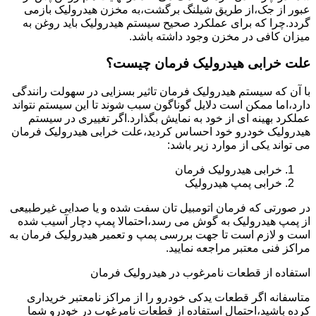
عبور از جک،از طریق شیلنگ برگشت،به مخزن هیدرولیک بازمی
گردد.چرا که برای عملکرد صحیح سیستم هیدرولیک باید روغن به
میزان کافی در مخزن وجود داشته باشد.
علت خرابی هیدرولیک فرمان چیست؟
با آن که سیستم هیدرولیک فرمان تاثیر بسزایی در سهولت رانندگی
دارد،اما ممکن است دلایل گوناگون سبب شوند تا این سیستم نتواند
عملکرد بهینه ای از خود به نمایش بگذارد.اگر تغییری در سیستم
هیدرولیک خودرو خود احساس کردید،علت خرابی هیدرولیک فرمان
می تواند یکی از موارد زیر باشد:
خرابی هیدرولیک فرمان
خرابی پمپ هیدرولیک
در صورتی که فرمان اتومبیل تان سفت شده و یا صدایی غیرطبیعی
از پمپ هیدرولیک به گوش می رسد،احتمالا پمپ دچار آسیب شده
است و لازم است تا جهت بررسی پمپ و تعمیر هیدرولیک فرمان به
مراکز فنی معتبر مراجعه نمایید.
استفاده از قطعات نامرغوب در هیدرولیک فرمان
متاسفانه اگر قطعات یدکی خودرو را از مراکز نامعتبر خریداری
کرده باشید،احتمال استفاده از قطعات نامرغوب در خودرو شما