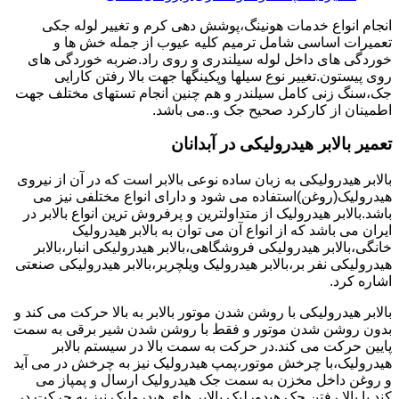
انجام انواع خدمات هونینگ،پوشش دهی کرم و تغییر لوله جکی
تعمیرات اساسی شامل ترمیم کلیه عیوب از جمله خش ها و
خوردگی های داخل لوله سیلندری و روی راد.ضربه خوردگی های
روی پیستون.تغییر نوع سیلها وپکینگها جهت بالا رفتن کارایی
جک،سنگ زنی کامل سیلندر و هم چنین انجام تستهای مختلف جهت
اطمینان از کارکرد صحیح جک و..می باشد.
تعمیر بالابر هیدرولیکی در آبدانان
بالابر هیدرولیکی به زبان ساده نوعی بالابر است که در آن از نیروی
هیدرولیک(روغن)استفاده می شود و دارای انواع مختلفی نیز می
باشد.بالابر هیدرولیک از متداولترین و پرفروش ترین انواع بالابر در
ایران می باشد که از انواع آن می توان به بالابر هیدرولیک
خانگی،بالابر هیدرولیکی فروشگاهی،بالابر هیدرولیکی انبار،بالابر
هیدرولیکی نفر بر،بالابر هیدرولیک ویلچربر،بالابر هیدرولیکی صنعتی
اشاره کرد.
بالابر هیدرولیکی با روشن شدن موتور بالابر به بالا حرکت می کند و
بدون روشن شدن موتور و فقط با روشن شدن شیر برقی به سمت
پایین حرکت می کند.در حرکت به سمت بالا در سیستم بالابر
هیدرولیک،با چرخش موتور،پمپ هیدرولیک نیز به چرخش در می آید
و روغن داخل مخزن به سمت جک هیدرولیک ارسال و پمپاز می
کند.با بالا رفتن جک هیدورلیک بالابر های هیدرولیک نیز به حرکت در