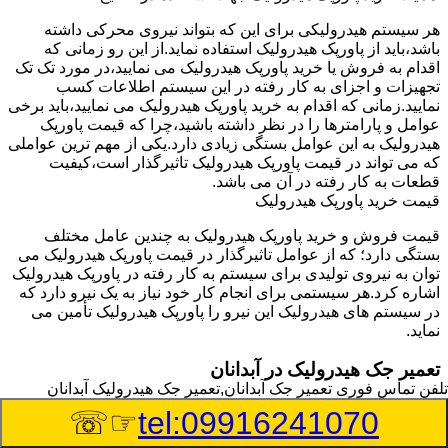
هر سیستم هیدرولیکی برای این که بتواند نیروی محرکی داشته
باشد،باید از پاورپک هیدرولیک استفاده نماید.از این رو زمانی که
اقدام به فروش یا خرید پاورپک هیدرولیک می نمایید،در مورد تک تک
تجهیزات و اجزای به کار رفته در این سیستم اطلاعات کسب
نمایید.زمانی که اقدام به خرید پاورپک هیدرولیک می نمایید،باید برخی
عوامل و پارامترها را در نظر داشته باشید،چرا که قیمت پاورپک
هیدرولیک به این عوامل بستگی زیادی دارد.یکی از مهم ترین عواملی
که می تواند در قیمت پاورپک هیدرولیک تاثیرگذار است،کیفیت
قطعات به کار رفته در آن می باشد.
قیمت خرید پاورپک هیدرولیک
قیمت فروش و خرید پاورپک هیدرولیک به چندین عامل مختلف
بستگی دارد؛ که از عوامل تاثیرگذار در قیمت پاورپک هیدرولیک می
توان به نیروی تولیدی برای سیستم به کار رفته در پاورپک هیدرولیک
اشاره کرد.هر سیستمی برای انجام کار خود نیاز به یک نیرو دارد که
در سیستم های هیدرولیک این نیرو را پاورپک هیدرولیک تأمین می
نماید.
تعمیر جک هیدرولیک در آبدانان
تلفن تماس فوری
تعمیر جک آبدانان,تعمیر جک هیدرولیک آبدانان
وسیله‎ای که با عملکرد خود موجب بلند شدن اهرم و یا وزن سنگین
☞☏
tel:09916241070
در یک قسمت می گردد را جک هیدرولیک می نامند.جک هیدرولیک
نیاز به برق داشته و در بعضی مواقع با استفاده از روغن کار می