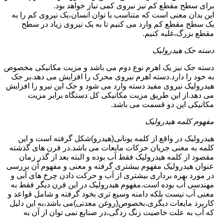
برای سطح مقطع کم نیز نیروی کمی نیاز خواهد بود.
این بدان معنی است که متناسب با توان انسان،یک نیروی کم را به
یک سطح مقطع کم وارد می کنیم تا به یک نیروی زیاد در سطح
مقطع بزرگ،غلبه کنیم.
دسته جک هیدرولیک
دسته جک نیز یک اهرم نوع دوم می باشد و مزیت مکانیکی مخصوص
به خود را دارد.دسته اهرم نیروی محرک را افزایش می دهد.بر جک
هیدرولیک نیروی مفید دسته وارد می شود و جک این نیرو را افزایش
می دهد.از این طریق مزیت مکانیکی کل دستگاه برابر مزیت
مکانیکی این دو قسمت می باشد.
مفهوم کلمه هیدرولیک
هیدرولیک در واقع از کلمه یونانی(هیدرو)شکل گرفته است و این
کلمه به معنی جریان حرکات مایعات می باشد.در قرن های گذشته
مقصود از کلمه هیدرولیک فقط آب بوده و البته بعد از گذر زمان
عنوان هیدرولیک مفهوم بیشتری گرفته و معنی و مفهوم آن بررسی
در مورد بهره برداری بیشتری از آب و حرکت دادن چرخ های آبی و
مهندسی آب بوده است.مفهوم هیدرولیک در این قرن دیگر فقط به
معنی آب نیست بلکه دامنه وسیع تری بخود گرفته و شامل قواعد و
کاربرد مایعات دیگری،بخصوص(روغن معدنی)می باشد،به این دلیل
که آب به علت خاصیت زنگ زدگی،در صنایع نمی توان از آن به