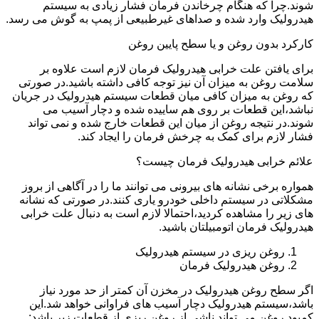
شوند.چرا که هنگام چرخاندن فرمان فشار زیادی به سیستم
هیدرولیک وارد شده و صداهای غیرطبیعی از پمپ به گوش می رسد.
کارکرد بدون روغن و یا سطح پایین روغن
برای یافتن علت خرابی هیدرولیک فرمان لازم است علاوه بر
سلامت روغن به میزان آن نیز توجه کافی داشته باشید.در صورتی
که روغن به میزان کافی میان قطعات سیستم هیدرولیک در جریان
نباشد،این قطعات بر روی هم ساییده شده و دچار آسیب می
شوند.در نتیجه روغن از میان این قطعات خارج شده و نمی تواند
فشار لازم برای کمک به چرخش فرمان را ایجاد کند.
علائم خرابی هیدرولیک فرمان چیست؟
همواره برخی نشانه های بیرونی می توانند ما را در آگاهی از بروز
مشکلاتی در سیستم داخلی خودرو یاری کنند.در صورتی که نشانه
های زیر را مشاهده کردید،احتمالا لازم است به دنبال علت خرابی
هیدرولیک فرمان اتومبیلتان باشید.
روغن ریزی در سیستم هیدرولیک
روغن هیدرولیک فرمان
اگر سطح روغن هیدرولیک در مخزن آن کمتر از حد مورد نیاز
باشد،سیستم هیدرولیک دچار آسیب های فراوانی خواهد شد.این
کمبود روغن می تواند ناشی از روغن ریزی از قطعات زیر باشد: