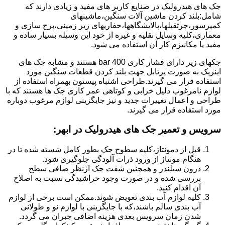
جک های هیدرولیک در صنایع کاربر های مفید و زیادی دارند که
شامل:بلند کردن ماشین آلات سنگین،ماشینهای
کمپرسور،جرثقیلها،پالایشگاهها،حفاریهای زیر زمینی،برج سازی و
معماری،کلیه وسایل نقلیه و غیره از خود این وسیله بسیار ساده و
مفید یا مکانیزم کار آن استفاده می شود.
جکهای زیر دارای فشار کاری 400 bar هستند و مشابه جک های
اینرپک به صورت پرتابل جهت بلند کردن قطعات سنگین مورد
استفاده قرار می گیرند.طراحی اشتباه پیستون بهمراه استفاده از
لوازم نامرغوب دلیل خرابی و کوتاهی عمر کاری جک ها هستند که با
طراحی و اعمال تغییرات جدید و نیز جایگزینی لوازم مرغوب دوباره
مورد استفاده قرار می گیرند.
سرویس و تعمیر جک های هیدرولیک در ابهر
:
قبل از دمونتاژ،کلیه سطوح جک بطور کامل شسته شده تا در
هنگام مونتاژ از ورود ذرات آلودگی جلوگیری شود.
درون سیلندر و همچنین شفت جک ازنظر صافی سطح
بررسی شده و در صورت وجود خراشیدگی نسبت به اصلاح
آن اقدام کنید.
کلیه لوازم آب بندی تعویض شوند.ممکن است برخی از لوازم
آب بندی سالم باشند،که با جایگزینی با لوازم نو و طولانی
شدن زمان سرویس بعدی هزینه اضافی جبران می گردد.