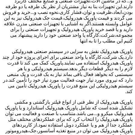
و...که در ماشین آلات،تجهیزات صنعتی و صنایع مختلف کاربرد
دارند.این تجهیزات بنا به نیاز مشتریان از نظر یک طرفه یا دو طرفه
بودن،ابعاد،ظرفیت و توان،فشار کاری،نحوه نصب و...خرید و فروش
می گردند و قیمت پاورپک هیدرولیک،قیمت جک هیدرولیک نیز به این
عوامل وابسته هستند.اگر به آشنایی با تجهیزات صنعتی مدرن علاقه
دارید و یا قصد خرید پاورپک هیدرولیک و تجهیزات صنعتی را برای
مجموعه،شرکت،کارگاه یا واحد صنعتی خود را دارید پیشنهاد می
کنیم این مطلب را تا به انتها
پاورپک هیدرولیک نقش به سزایی در سیستم صنعتی هیدرولیکی
دارد.یک شرکت،کارگاه یا واحد صنعتی برای اجرای پروژه خود از چند
پاورپک هیدرولیک استفاده می نمایند.پاورپک کمک می کند تا قدرت
لازم را به دیگر قطعات دیگر بدهد.سیستم هیدرولیکی و یا هر
سیستمی که بخواهد فعال باقی بماند نیاز به یک قدرت و یک منبعی
دارد که نیروی مورد نیاز جهت فعالیت مورد نیاز خود را تأمین کند.در
سیستم هیدرولیکی این منبع قدرت را پاورپک هیدرولیک تأمین می
کند.
پاورپک هیدرولیک از نظر فنی از انواع فیلتر بازگشتی و مکشی
تشکیل شده است که شامل پاورپک هیدرولیک استاندارد و یا پاورپک
هیدرولیک میکرو و...می باشد.متناسب با صنعت و فعالیت می توان
پاورپک هیدرولیک را انتخاب کرد که برای عملکردهای مختلف مثل
عملکرد جدا از هم و یا عملکرد دوبل استفاده نمود.از کاربردهای
پاورپک هیدرولیک می توان در منبع تغذیه آسانسور،جک،هیدروموتور