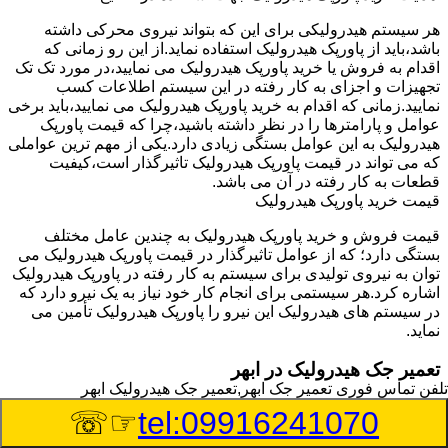
هر سیستم هیدرولیکی برای این که بتواند نیروی محرکی داشته
باشد،باید از پاورپک هیدرولیک استفاده نماید.از این رو زمانی که
اقدام به فروش یا خرید پاورپک هیدرولیک می نمایید،در مورد تک تک
تجهیزات و اجزای به کار رفته در این سیستم اطلاعات کسب
نمایید.زمانی که اقدام به خرید پاورپک هیدرولیک می نمایید،باید برخی
عوامل و پارامترها را در نظر داشته باشید،چرا که قیمت پاورپک
هیدرولیک به این عوامل بستگی زیادی دارد.یکی از مهم ترین عواملی
که می تواند در قیمت پاورپک هیدرولیک تاثیرگذار است،کیفیت
قطعات به کار رفته در آن می باشد.
قیمت خرید پاورپک هیدرولیک
قیمت فروش و خرید پاورپک هیدرولیک به چندین عامل مختلف
بستگی دارد؛ که از عوامل تاثیرگذار در قیمت پاورپک هیدرولیک می
توان به نیروی تولیدی برای سیستم به کار رفته در پاورپک هیدرولیک
اشاره کرد.هر سیستمی برای انجام کار خود نیاز به یک نیرو دارد که
در سیستم های هیدرولیک این نیرو را پاورپک هیدرولیک تأمین می
نماید.
تعمیر جک هیدرولیک در ابهر
تلفن تماس فوری
تعمیر جک ابهر,تعمیر جک هیدرولیک ابهر
وسیله‎ای که با عملکرد خود موجب بلند شدن اهرم و یا وزن سنگین
☞☏
tel:09916241070
در یک قسمت می گردد را جک هیدرولیک می نامند.جک هیدرولیک
نیاز به برق داشته و در بعضی مواقع با استفاده از روغن کار می