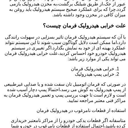
عبور از جک،از طریق شیلنگ برگشت،به مخزن هیدرولیک بازمی
گردد.چرا که برای عملکرد صحیح سیستم هیدرولیک باید روغن به
میزان کافی در مخزن وجود داشته باشد.
علت خرابی هیدرولیک فرمان چیست؟
با آن که سیستم هیدرولیک فرمان تاثیر بسزایی در سهولت رانندگی
دارد،اما ممکن است دلایل گوناگون سبب شوند تا این سیستم نتواند
عملکرد بهینه ای از خود به نمایش بگذارد.اگر تغییری در سیستم
هیدرولیک خودرو خود احساس کردید،علت خرابی هیدرولیک فرمان
می تواند یکی از موارد زیر باشد:
خرابی هیدرولیک فرمان
خرابی پمپ هیدرولیک
در صورتی که فرمان اتومبیل تان سفت شده و یا صدایی غیرطبیعی
از پمپ هیدرولیک به گوش می رسد،احتمالا پمپ دچار آسیب شده
است و لازم است تا جهت بررسی پمپ و تعمیر هیدرولیک فرمان به
مراکز فنی معتبر مراجعه نمایید.
استفاده از قطعات نامرغوب در هیدرولیک فرمان
متاسفانه اگر قطعات یدکی خودرو را از مراکز نامعتبر خریداری
کرده باشید،احتمال استفاده از قطعات نامرغوب در خودرو شما