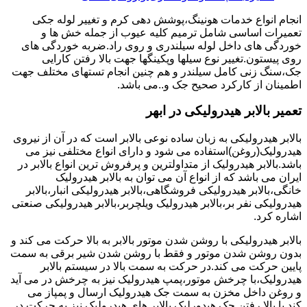
انجام انواع خدمات هونینگ،پوشش دهی کرم و تغییر لوله جکی
تعمیرات اساسی شامل ترمیم کلیه عیوب از جمله خش ها و
خوردگی های داخل لوله سیلندری و روی راد.ضربه خوردگی های
روی پیستون.تغییر نوع سیلها وپکینگها جهت بالا رفتن کارایی
جک،سنگ زنی کامل سیلندر و هم چنین انجام تستهای مختلف جهت
اطمینان از کارکرد صحیح جک و..می باشد.
تعمیر بالابر هیدرولیکی در ابهر
بالابر هیدرولیکی به زبان ساده نوعی بالابر است که در آن از نیروی
هیدرولیک(روغن)استفاده می شود و دارای انواع مختلفی نیز می
باشد.بالابر هیدرولیک از متداولترین و پرفروش ترین انواع بالابر در
ایران می باشد که از انواع آن می توان به بالابر هیدرولیک
خانگی،بالابر هیدرولیکی فروشگاهی،بالابر هیدرولیکی انبار،بالابر
هیدرولیکی نفر بر،بالابر هیدرولیک ویلچربر،بالابر هیدرولیکی صنعتی
اشاره کرد.
بالابر هیدرولیکی با روشن شدن موتور بالابر به بالا حرکت می کند و
بدون روشن شدن موتور و فقط با روشن شدن شیر برقی به سمت
پایین حرکت می کند.در حرکت به سمت بالا در سیستم بالابر
هیدرولیک،با چرخش موتور،پمپ هیدرولیک نیز به چرخش در می آید
و روغن داخل مخزن به سمت جک هیدرولیک ارسال و پمپاز می
کند.با بالا رفتن جک هیدورلیک بالابر های هیدرولیک نیز به حرکت در