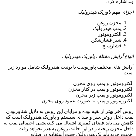
و...اشاره کرد.
اجزای مهم پاورپک هیدرولیک
مخزن روغن
پمپ هیدرولیک
الکتروموتور
شیر فشارشکن
فشارسنج
انواع آرایش مختلف پاورپک هیدرولیک
آرایش های مختلف پاوریونیت یا یونیت هیدرولیک شامل موارد زیر
است:
الکتروموتور و پمپ روی مخزن
الکتروموتور و پمپ در کنار مخزن
الکتروموتور و پمپ زیر مخزن
الکتروموتور و پمپ به صورت عمود روی مخزن
روش آخر بهتر از بقیه بوده و مزایای این روش به دلایل شناوربودن
پمپ داخل روغن،سر و صدای سیستم و پاورپک هیدرولیک است که
کاهش می یابد،فضای کمتری اشغال می کند،نشتی احتمالی پمپ به
داخل مخزن ریخته و در این حالت روغن به هدر نخواهد رفت.
اهمیت خرید پاورپک هیدرولیک جهت استفاده در صنایع