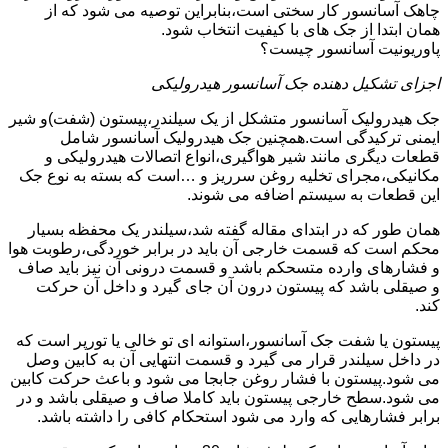
چاهک آسانسور کار سختی است،بنابراین توصیه می شود که از
همان ابتدا از جک های با کیفیت انتخاب شود.
پاوریونیت آسانسور چیست؟
اجزای تشکیل دهنده جک آسانسور هیدرولیکی
جک هیدرولیک آسانسور متشکل از یک سیلندر،پیستون (شفت)و شیر
ایمنی ترکیدگی است.همچنین جک هیدرولیک آسانسور شامل
قطعات دیگری مانند شیر هواگیری،انواع اتصالات هیدرولیکی و
مکانیکی،مجرای تخلیه روغن سرریز و …است که بسته به نوع جک
این قطعات به سیستم اضافه می شوند.
همان طور که در ابتدای مقاله گفته شد،سیلندر یک محفظه بسیار
محکم است که قسمت خارجی آن باید در برابر خوردگی،رطوبت هوا
و فشارهای وارده متسحکم باشد و قسمت درونی آن نیز باید صاف
و صیقلی باشد که پیستون درون آن جای گیرد و داخل آن حرکت
کند.
پیستون یا شفت جک آسانسور،استوانه ای تو خالی یا تورپر است که
در داخل سیلندر قرار می گیرد و قسمت انتهایی آن به کابین وصل
می شود.پیستون با فشار روغن جابجا می شود و باعث حرکت کابین
می شود.سطح خارجی پیستون باید کاملا صاف و صیقلی باشد و در
برابر فشارهایی که وارد می شود استحکام کافی را داشته باشد.