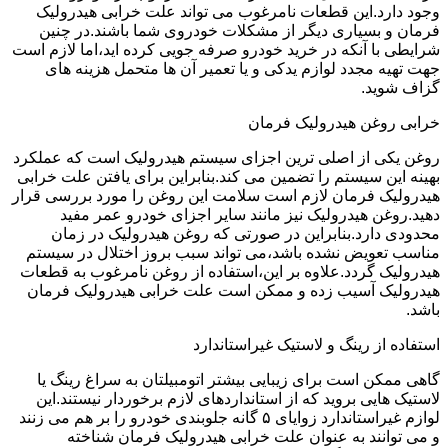
وجود دارد.این قطعات نامرغوب می تواند علت خرابی هیدرولیک
فرمان و بسیاری دیگر از مشکلات خودروی شما باشند.در چنین
شرایطی با آنکه در خرید خودرو صرفه جویی کرده اید،اما لازم است
جهت تهیه مجدد لوازم یدکی و یا تعمیر آن ها متحمل هزینه های
گزاف شوید.
خرابی روغن هیدرولیک فرمان
روغن یکی از اصلی ترین اجزای سیستم هیدرولیک است که عملکرد
بهینه این سیستم را تضمین می کند.بنابراین برای یافتن علت خرابی
هیدرولیک فرمان لازم است سلامت این روغن را مورد بررسی قرار
دهید.روغن هیدرولیک نیز مانند سایر اجزای خودرو عمر مفید
محدودی دارد.بنابراین در صورتی که روغن هیدرولیک در زمان
مناسب تعویض نشده باشد،می تواند سبب بروز اختلال در سیستم
هیدرولیک گردد.علاوه بر این،استفاده از روغن نامرغوب به قطعات
هیدرولیک آسیب زده و ممکن است علت خرابی هیدرولیک فرمان
باشد.
استفاده از رینگ و لاستیک غیراستاندارد
گاهی ممکن است برای زیبایی بیشتر اتومبیلتان به سراغ رینگ یا
لاستیک هایی بروید که از استانداردهای لازم برخوردار نیستند.این
لوازم غیراستاندارد زوایای ۵ گانه جلوبندی خودرو را بر هم می زنند
و می توانند به عنوان علت خرابی هیدرولیک فرمان شناخته