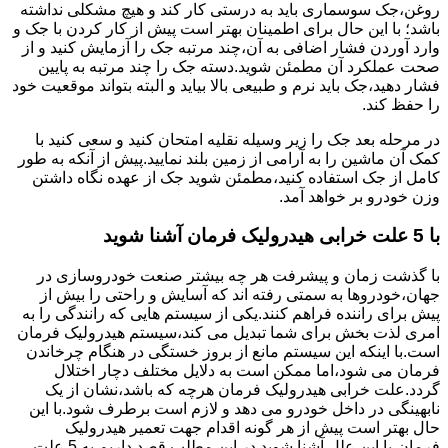
روغن،جک سوسماری باید به درستی کار کند و هیچ مشکلی نداشته
باشد؛ با این حال برای اطمینان بهتر است پیش از کار کردن با جک و
وارد آوردن فشار اضافی به آن،چند مرتبه جک را آزمایش کنید و از
صحت عملکرد آن مطمئن شوید.دسته جک را چند مرتبه به پایین
فشار دهید،جک باید نرم و طبیعی بالا بیاید و البته بتواند موقعیت خود
را حفظ کند.
در مرحله بعد جک را زیر وسیله نقلیه امتحان کنید و سعی کنید با
کمک آن ماشین را به آرامی از زمین بلند نمایید.پیش از آنکه به طور
کامل از جک استفاده کنید،مطمئن شوید جک از عهده نگاه داشتن
وزن خودرو بر خواهد آمد.
با 5 علت خرابی هیدرولیک فرمان آشنا شوید
با گذشت زمان و پیشرفت هر چه بیشتر صنعت خودروسازی در
جهان،خودروها به سمتی رفته اند که آسایش و راحتی را بیش از
پیش برای راننده فراهم کنند.یکی از سیستم هایی که رانندگی را به
امری لذت بخش برای شما تبدیل می کند،سیستم هیدرولیک فرمان
است.با اینکه این سیستم مانع از بروز خستگی در هنگام چرخاندن
فرمان می شود،اما ممکن است به دلایل مختلف دچار اختلال
گردد.علت خرابی هیدرولیک فرمان هرچه که باشد،نشان از یک
نابهینگی در داخل خودرو می دهد و لازم است برطرف شود.با این
حال بهتر است پیش از هر گونه اقدام جهت تعمیر هیدرولیک
فرمان،با این علل آشنا شوید.در این مطلب قصد داریم به 5 علت