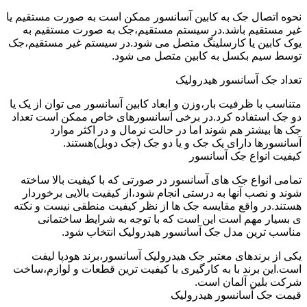
نحوه اتصال جک به کابین آسانسور ممکن است به صورت مستقیم یا
غیر مستقیم باشد.در سیستم مستقیم،جک به صورت مستقیم به
یوک کابین یا کارسلینگ متصل می شود.در سیستم غیر مستقیم،جک
توسط سیم بکسل به کابین متصل می شود.
تعداد جک آسانسور هیدرولیک
متناسب با ظرفیت بار،وزن و ابعاد کابین آسانسور می توان از یک یا
دو جک استفاده کرد.در برخی آسانسورهای خاص ممکن است تعداد
جک ها بیشتر هم شوند اما در حالت نرمال و در اکثر موارد
آسانسورها دارای یک جک و یا دو جک (جک دوبل)هستند.
کیفیت انواع جک آسانسور
تمامی انواع جک های آسانسور در صورتی که با کیفیت بالا ساخته
شوند و نصب آنها به درستی انجام شود،از کیفیت بالایی برخوردار
هستند.در واقع مقایسه جک ها از نظر کیفیت منطقی نیست و نکته
ی بسیار مهم است این است که با توجه به شرایط ساختمانی
مناسب ترین مدل جک آسانسور هیدرولیک انتخاب شود.
یکی از برندهای معتبر جک هیدرولیک آسانسور،برند هودپا لیفت
است.این برند با به کارگیری با کیفیت ترین قطعات و لوازم،ساخت
شرکت بلین آلمان است.
قیمت جک آسانسور هیدرولیک