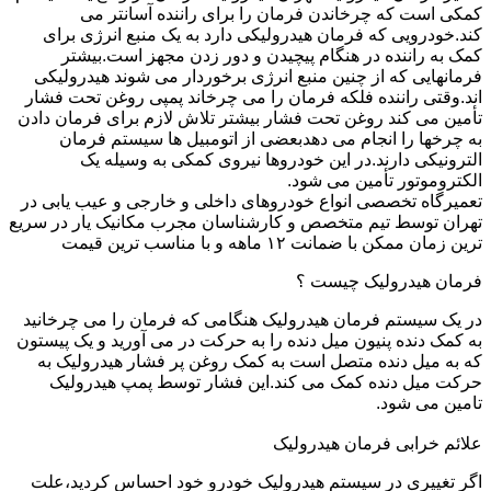
کمکی است که چرخاندن فرمان را برای راننده آسانتر می
کند.خودرویی که فرمان هیدرولیکی دارد به یک منبع انرژی برای
کمک به راننده در هنگام پیچیدن و دور زدن مجهز است.بیشتر
فرمانهایی که از چنین منبع انرژی برخوردار می شوند هیدرولیکی
اند.وقتی راننده فلکه فرمان را می چرخاند پمپی روغن تحت فشار
تأمین می کند روغن تحت فشار بیشتر تلاش لازم برای فرمان دادن
به چرخها را انجام می دهدبعضی از اتومبیل ها سیستم فرمان
الترونیکی دارند.در این خودروها نیروی کمکی به وسیله یک
الکتروموتور تأمین می شود.
تعمیرگاه تخصصی انواع خودروهای داخلی و خارجی و عیب یابی در
تهران توسط تیم متخصص و کارشناسان مجرب مکانیک یار در سریع
ترین زمان ممکن با ضمانت ۱۲ ماهه و با مناسب ترین قیمت
فرمان هیدرولیک چیست ؟
در یک سیستم فرمان هیدرولیک هنگامی که فرمان را می چرخانید
به کمک دنده پنیون میل دنده را به حرکت در می آورید و یک پیستون
که به میل دنده متصل است به کمک روغن پر فشار هیدرولیک به
حرکت میل دنده کمک می کند.این فشار توسط پمپ هیدرولیک
تامین می شود.
علائم خرابی فرمان هیدرولیک
اگر تغییری در سیستم هیدرولیک خودرو خود احساس کردید،علت