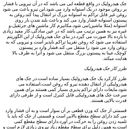
جک هیدرولیک در واقع قطعه ایی می باشد که در آن نیرویی با فشار
بر روغن موجود در یک استوانه وارد می شود.این نیرو باعث می شود
روغن غیر قابل تراکم به استوانه بزرگ تر انتقال پیدا کند.روغن به
پیستون استوانه فشار وارد می کند و باعث بلند شدن بار روی
استوانه (مثلا ماشین)می شود.مکانیزم کار ماشین های جرثقیل،و
غیره نیز به همین ترتیب می باشد که در عین سادگی،کار مفید زیادی
با بازده بالا صورت می گیرد.در بنای جک هیدرولیک از این الگوریتم
استفاده می شود که روغن تقریبا تراکم ناپذیر است و نیرویی که به
روغن وارد می شود را منتقل می کند.فشار وارد بر پیستون
کوچک،عینا به پیستون بزرگ منتقل می شود و آنرا به طرف بالا
هدایت میکند.
طرز کار جک هیدرولیک
طرز کارکرد یک جک هیدرولیک بسیار ساده است.در جک های
هیدرولیکی از انتقال دهنده نیرو که روغن است،استفاده می
شود.مایعات دارای تراکم پذیری بسیار کمی هستند برای همین
سرعت جک های هیدرولیکی قابل کنترل است و از طرفی دارای
قدرت بالایی هستند.
قسمتی از جک که وزن قطعی بر آن سوار است و به آن فشار وارد
می کند دارای سطح مقطع بالایی است و قسمتی از جک که باید با
تلمبه زدن روغن را به حرکت در آورد،دارای سطح مقطع کمی
است.به همین دلیل برای سطح مقطع زیاد نیروی زیادی لازم است و