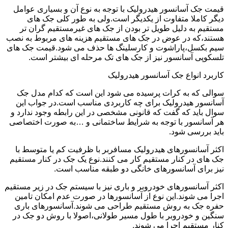
قیمت جک آسانسور هیدرولیک با توجه به نوع آن و بسیاری عوامل
دیگر کاملا متفاوت از یکدیگر است.ولی به طور کلی جک های
مستقیم به دلیل طویل تر بودن از جک های غیرمستقیم گران تر
هستند،که در عوض در جک های مستقیم هزینه های مربوط به نصب
سیم بکسل،پاراشوت و کارسلینگ ها حذف می شود.قیمت جک های
تلسکوپی آسانسور نیز از جک های تک مرحله ای بیشتر است.
کاربرد انواع جک آسانسور هیدرولیک
سوالی که به کرات پرسیده می شود این است که کدام مدل جک
آسانسور هیدرولیک برای چه کاربردی مناسب است.در جواب این
سوال باید که گفت که قانونی مشخصی در این رابطه وجود ندارد و
هر آسانسور با توجه به شرایط ساختمانی و …به صورت اختصاصی
باید بررسی شود.
اکثر آسانسورهای هیدرولیک مسافربر با ظرفیت کم یا متوسط با
جک های در کنار مستقیم کار می کنند.نوع یک جک در کنار مستقیم
نیز برای آسانسورهای خانگی دو طبقه مناسب است.
اکثر آسانسورهای خودروبر و باری نیز با سیستم جک در زیر مستقیم
اجرا می شوند.این نوع از آسانسورها در صورت عدم امکان تامین
حفره جک به روش مستقیم طراحی می شوند.آسانسورهای باری
سنگین و خودروبر با طول مسیر طولانی،اصولا با روش دو جک در
کنار مستقیم اجرا می شوند.