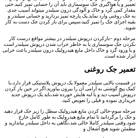
تعمیر و یا هواگیری جک سوسماری باید آن را حسابی تمیز کنید.حتی
مقدار کمی گرد و خاک و آلودگی درون سیلندر میتواند آسیب جدی
به جک روغنی وارد نماید.یک پارچه تمیز بردارید و حسابی سیلندر و
بقیه اجزای جک را تمیز کنید،سپس برای باز کردن جک دست به کار
شوید.
مرحله دوم –بازکردن درپوش سیلندر در بیشتر مواقع درست کار
نکردن جک سوسماری یا به خاطر خراب شدن درپوش سیلندر است
و یا ورود گرد و خاک داخل مایع هیدرولیک درون سیلندر باعث خرابی
ابزار شده است.
تعمیر جک روغنی
در قسمت بالایی سیلندر معمولا یک درپوش پلاستیکی قرار دارد،با
کمک پیچ گوشتی به آرامی آن را بیرون بیاورید.اگر در حین باز کردن
درپوش آسیب دید و یا لبه هایش خورده شد،باید یک درپوش جدید
خریداری نموده و قبلی را تعویض کنید.
مرحله سوم-خالی کردن مایع هیدرولیک سطل را زیر جک قرار دهید
و جک را برگردانید تا تمام مایع هیدرولیک به طور کامل خارج
شود.وقتی سیلندر کاملا خالی شد،نگاهی به داخل سیلندر بیاندازید و
مطمئن شوید هیچ آشغال و