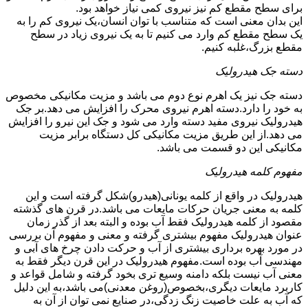
برای سطح مقطع کم نیز نیروی کمی نیاز خواهد بود.
این بدان معنی است که متناسب با توان انسان،یک نیروی کم را به
یک سطح مقطع کم وارد می کنیم تا به یک نیروی زیاد در سطح
مقطع بزرگ،غلبه کنیم.
دسته جک هیدرولیک
دسته جک نیز یک اهرم نوع دوم می باشد و مزیت مکانیکی مخصوص
به خود را دارد.دسته اهرم نیروی محرک را افزایش می دهد.بر جک
هیدرولیک نیروی مفید دسته وارد می شود و جک این نیرو را افزایش
می دهد.از این طریق مزیت مکانیکی کل دستگاه برابر مزیت
مکانیکی این دو قسمت می باشد.
مفهوم کلمه هیدرولیک
هیدرولیک در واقع از کلمه یونانی(هیدرو)شکل گرفته است و این
کلمه به معنی جریان حرکات مایعات می باشد.در قرن های گذشته
مقصود از کلمه هیدرولیک فقط آب بوده و البته بعد از گذر زمان
عنوان هیدرولیک مفهوم بیشتری گرفته و معنی و مفهوم آن بررسی
در مورد بهره برداری بیشتری از آب و حرکت دادن چرخ های آبی و
مهندسی آب بوده است.مفهوم هیدرولیک در این قرن دیگر فقط به
معنی آب نیست بلکه دامنه وسیع تری بخود گرفته و شامل قواعد و
کاربرد مایعات دیگری،بخصوص(روغن معدنی)می باشد،به این دلیل
که آب به علت خاصیت زنگ زدگی،در صنایع نمی توان از آن به