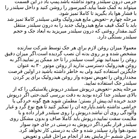
جرمی درون سیلندر وجود نداشته باشد.پمپ باد در این قسمت
میتواند به کمک شما بیاید.کمپرسور را روشن کنید و داخل سیلندر را
با فشار هوا باد بگیرید تا کاملا تمیز شود.
مرحله چهارم –تعویض مایع هیدرولیک وقتی سیلندر کاملا تمیز شد
باید با کمک قیف مایع هیدرولیک جدید را به درون سیلندر منتقل
کنید.مقدار روغنی که درون سیلندر میریزید به ابعاد جک و حجم
سیلندر بستگی دارد.
معمولا میزان روغن لازم برای هر جک توسط شرکت سازنده
مشخص شده و بر روی بدنه آن نصب گردیده است.اگر میزان دقیق
روغن را نمیدانید بهتر است سیلندر را تا حد ممکن پر نمایید.اگر به
روغن هیدرولیک دسترسی ندارید از روغن موتور ۳۰ به عنوان
جایگزین استفاده کنید ولی به خاطر داشته باشید در اولین فرصت
مجدداروغن را تعویض نموده واز روغن هیدرولیک برای پر کردن
سیلندر جک استفاده نمایید.
مرحله پنجم –تعویض درپوش سیلندر درپوش پلاستیکی را که از
بالای سیلندر جدا کرده بودید به دقت بررسی کنید،حتی اگر درپوش
جدید خریده اید،پیش از بستن؛ مطمئن شوید هیچ گونه خردگی یا
خراشی نداشته باشد.باپارچه ان را تمکیز کنید تا هیچ نوع گرد و غبار
وآلودگی روی آن نباشد.درپوش را روی سیلندر قرار داده و با
ملایمت سفت نمایید.درپوش باید کاملا صاف و بدون مشکل روی
سیلندر قرار بگیرد.اگر درپوش به درستی در جای خود سوار
نشود،هوا وارد سیلندر شده و جک به درستی کار نخواهد کرد.
مرحل ششم –آزمایش بعد از انجام مراحل قبلی و تعویض