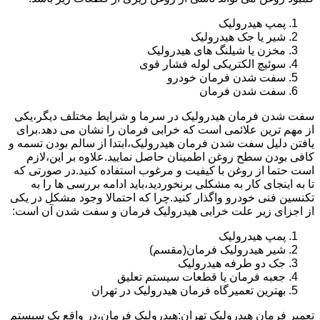
پمپ هیدرولیک
شیر یا جک هیدرولیک
مخزن یا شیلنگ های هیدرولیک
سوئیچ الکتریکی لوله فشار قوی
سفت شدن فرمان خودرو
سفت شدن فرمان
سفت شدن فرمان هیدرولیک در سرما و شرایط مختلف دیگر،یکی
از مهم ترین علائمی است که خرابی فرمان را نشان می دهد.برای
یافتن دلیل سفت شدن فرمان هیدرولیک،ابتدا از سالم بودن تسمه و
کافی بودن سطح روغن اطمینان حاصل نمایید.علاوه بر این،لازم
است حتما از روغن با کیفیت و مرغوب استفاده کنید.در صورتی که
تا به اینجای کار به مشکلی برنخوردید،باید ادامه بررسی ها را به
تکنسین فنی خودرو واگذار کنید.چرا که احتمالا وجود مشکل در یکی
از اجزای زیر علت خرابی هیدرولیک فرمان و سفت شدن آن است:
پمپ هیدرولیک
شیر هیدرولیک فرمان(مقسم)
جک دو طرفه هیدرولیک
جعبه فرمان یا قطعات سیستم تعلیق
بهترین تعمیرگاه فرمان هیدرولیک در تهران
تعمیر فرمان هیدرولیک تهران:هیدرولیک فرمان،در واقع یک سیستم