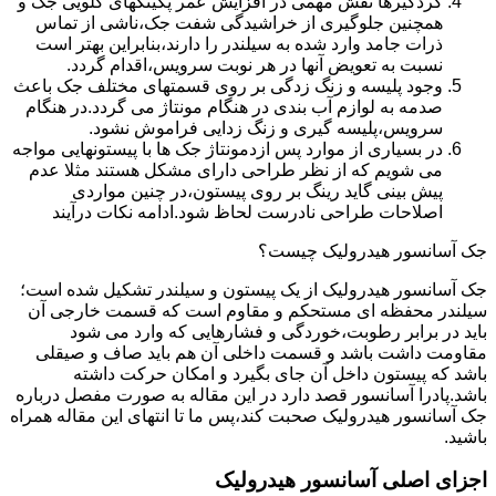
گردگیرها نقش مهمی در افزایش عمر پکینکهای گلویی جک و
همچنین جلوگیری از خراشیدگی شفت جک،ناشی از تماس
ذرات جامد وارد شده به سیلندر را دارند،بنابراین بهتر است
نسبت به تعویض آنها در هر نوبت سرویس،اقدام گردد.
وجود پلیسه و زنگ زدگی بر روی قسمتهای مختلف جک باعث
صدمه به لوازم آب بندی در هنگام مونتاژ می گردد.در هنگام
سرویس،پلیسه گیری و زنگ زدایی فراموش نشود.
در بسیاری از موارد پس ازدمونتاژ جک ها با پیستونهایی مواجه
می شویم که از نظر طراحی دارای مشکل هستند مثلا عدم
پیش بینی گاید رینگ بر روی پیستون،در چنین مواردی
اصلاحات طراحی نادرست لحاظ شود.ادامه نکات درآیند
جک آسانسور هیدرولیک چیست؟
جک آسانسور هیدرولیک از یک پیستون و سیلندر تشکیل شده است؛
سیلندر محفظه ای مستحکم و مقاوم است که قسمت خارجی آن
باید در برابر رطوبت،خوردگی و فشارهایی که وارد می شود
مقاومت داشت باشد و قسمت داخلی آن هم باید صاف و صیقلی
باشد که پیستون داخل آن جای بگیرد و امکان حرکت داشته
باشد.پادرا آسانسور قصد دارد در این مقاله به صورت مفصل درباره
جک آسانسور هیدرولیک صحبت کند،پس ما تا انتهای این مقاله همراه
باشید.
اجزای اصلی آسانسور هیدرولیک