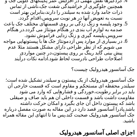
گردگیرها نقش مهمی در افزایش عمر پکینکهای گلویی جک و
همچنین جلوگیری از خراشیدگی شفت جک،ناشی از تماس
ذرات جامد وارد شده به سیلندر را دارند،بنابراین بهتر است
نسبت به تعویض آنها در هر نوبت سرویس،اقدام گردد.
وجود پلیسه و زنگ زدگی بر روی قسمتهای مختلف جک باعث
صدمه به لوازم آب بندی در هنگام مونتاژ می گردد.در هنگام
سرویس،پلیسه گیری و زنگ زدایی فراموش نشود.
در بسیاری از موارد پس ازدمونتاژ جک ها با پیستونهایی مواجه
می شویم که از نظر طراحی دارای مشکل هستند مثلا عدم
پیش بینی گاید رینگ بر روی پیستون،در چنین مواردی
اصلاحات طراحی نادرست لحاظ شود.ادامه نکات درآیند
جک آسانسور هیدرولیک چیست؟
جک آسانسور هیدرولیک از یک پیستون و سیلندر تشکیل شده است؛
سیلندر محفظه ای مستحکم و مقاوم است که قسمت خارجی آن
باید در برابر رطوبت،خوردگی و فشارهایی که وارد می شود
مقاومت داشت باشد و قسمت داخلی آن هم باید صاف و صیقلی
باشد که پیستون داخل آن جای بگیرد و امکان حرکت داشته
باشد.پادرا آسانسور قصد دارد در این مقاله به صورت مفصل درباره
جک آسانسور هیدرولیک صحبت کند،پس ما تا انتهای این مقاله همراه
باشید.
اجزای اصلی آسانسور هیدرولیک