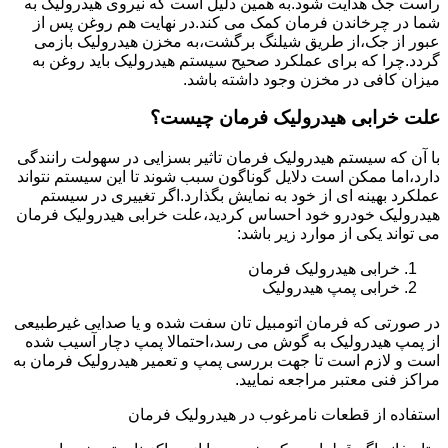
راست جک هدایت شود.به همین دلیل است که نیروی هیدرولیک به
شما در چرخاندن فرمان کمک می کند.در نهایت هم روغن پس از
عبور از جک،از طریق شیلنگ برگشت،به مخزن هیدرولیک بازمی
گردد.چرا که برای عملکرد صحیح سیستم هیدرولیک باید روغن به
میزان کافی در مخزن وجود داشته باشد.
علت خرابی هیدرولیک فرمان چیست؟
با آن که سیستم هیدرولیک فرمان تاثیر بسزایی در سهولت رانندگی
دارد،اما ممکن است دلایل گوناگون سبب شوند تا این سیستم نتواند
عملکرد بهینه ای از خود به نمایش بگذارد.اگر تغییری در سیستم
هیدرولیک خودرو خود احساس کردید،علت خرابی هیدرولیک فرمان
می تواند یکی از موارد زیر باشد:
خرابی هیدرولیک فرمان
خرابی پمپ هیدرولیک
در صورتی که فرمان اتومبیل تان سفت شده و یا صدایی غیرطبیعی
از پمپ هیدرولیک به گوش می رسد،احتمالا پمپ دچار آسیب شده
است و لازم است تا جهت بررسی پمپ و تعمیر هیدرولیک فرمان به
مراکز فنی معتبر مراجعه نمایید.
استفاده از قطعات نامرغوب در هیدرولیک فرمان