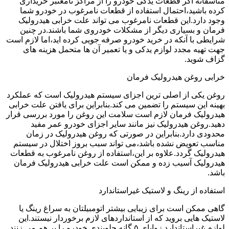
متاسفانه اگر قطعات یدکی خودرو را از مراکز نامعتبر خریداری
کرده باشید،احتمال استفاده از قطعات نامرغوب در خودرو شما
وجود دارد.این قطعات نامرغوب می تواند علت خرابی هیدرولیک
فرمان و بسیاری دیگر از مشکلات خودروی شما باشند.در چنین
شرایطی با آنکه در خرید خودرو صرفه جویی کرده اید،اما لازم است
جهت تهیه مجدد لوازم یدکی و یا تعمیر آن ها متحمل هزینه های
گزاف شوید.
خرابی روغن هیدرولیک فرمان
روغن یکی از اصلی ترین اجزای سیستم هیدرولیک است که عملکرد
بهینه این سیستم را تضمین می کند.بنابراین برای یافتن علت خرابی
هیدرولیک فرمان لازم است سلامت این روغن را مورد بررسی قرار
دهید.روغن هیدرولیک نیز مانند سایر اجزای خودرو عمر مفید
محدودی دارد.بنابراین در صورتی که روغن هیدرولیک در زمان
مناسب تعویض نشده باشد،می تواند سبب بروز اختلال در سیستم
هیدرولیک گردد.علاوه بر این،استفاده از روغن نامرغوب به قطعات
هیدرولیک آسیب زده و ممکن است علت خرابی هیدرولیک فرمان
باشد.
استفاده از رینگ و لاستیک غیراستاندارد
گاهی ممکن است برای زیبایی بیشتر اتومبیلتان به سراغ رینگ یا
لاستیک هایی بروید که از استانداردهای لازم برخوردار نیستند.این
لوازم غیراستاندارد زوایای ۵ گانه جلوبندی خودرو را بر هم می زنند