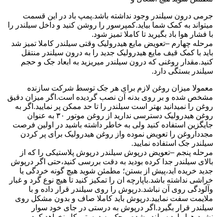
جرمی درون سیلندر وجود نداشته باشد.پمپ باد در این قسمت
میتواند به کمک شما بیاید.کمپرسور را روشن کنید و داخل سیلندر را
با فشار هوا باد بگیرید تا کاملا تمیز شود.
مرحله چهارم –تعویض مایع هیدرولیک وقتی سیلندر کاملا تمیز شد
باید با کمک قیف مایع هیدرولیک جدید را به درون سیلندر منتقل
کنید.مقدار روغنی که درون سیلندر میریزید به ابعاد جک و حجم
سیلندر بستگی دارد.
معمولا میزان روغن لازم برای هر جک توسط شرکت سازنده
مشخص شده و بر روی بدنه آن نصب گردیده است.اگر میزان دقیق
روغن را نمیدانید بهتر است سیلندر را تا حد ممکن پر نمایید.اگر به
روغن هیدرولیک دسترسی ندارید از روغن موتور ۳۰ به عنوان
جایگزین استفاده کنید ولی به خاطر داشته باشید در اولین فرصت
مجدداروغن را تعویض نموده واز روغن هیدرولیک برای پر کردن
سیلندر جک استفاده نمایید.
مرحله پنجم –تعویض درپوش سیلندر درپوش پلاستیکی را که از
بالای سیلندر جدا کرده بودید به دقت بررسی کنید،حتی اگر درپوش
جدید خریده اید،پیش از بستن؛ مطمئن شوید هیچ گونه خردگی یا
خراشی نداشته باشد.باپارچه ان را تمکیز کنید تا هیچ نوع گرد و غبار
وآلودگی روی آن نباشد.درپوش را روی سیلندر قرار داده و با
ملایمت سفت نمایید.درپوش باید کاملا صاف و بدون مشکل روی
سیلندر قرار بگیرد.اگر درپوش به درستی در جای خود سوار
نشود،هوا وارد سیلندر شده و جک به درستی کار نخواهد کرد.