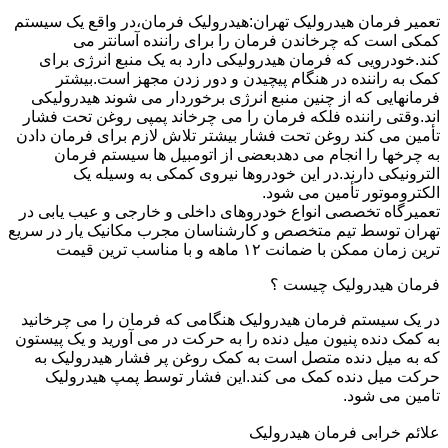
تعمیر فرمان هیدرولیک تهران:هیدرولیک فرمان،در واقع یک سیستم
کمکی است که چرخاندن فرمان را برای راننده آسانتر می
کند.خودرویی که فرمان هیدرولیکی دارد به یک منبع انرژی برای
کمک به راننده در هنگام پیچیدن و دور زدن مجهز است.بیشتر
فرمانهایی که از چنین منبع انرژی برخوردار می شوند هیدرولیکی
اند.وقتی راننده فلکه فرمان را می چرخاند پمپی روغن تحت فشار
تأمین می کند روغن تحت فشار بیشتر تلاش لازم برای فرمان دادن
به چرخها را انجام می دهدبعضی از اتومبیل ها سیستم فرمان
الترونیکی دارند.در این خودروها نیروی کمکی به وسیله یک
الکتروموتور تأمین می شود.
تعمیرگاه تخصصی انواع خودروهای داخلی و خارجی و عیب یابی در
تهران توسط تیم متخصص و کارشناسان مجرب مکانیک یار در سریع
ترین زمان ممکن با ضمانت ۱۲ ماهه و با مناسب ترین قیمت
فرمان هیدرولیک چیست ؟
در یک سیستم فرمان هیدرولیک هنگامی که فرمان را می چرخانید
به کمک دنده پنیون میل دنده را به حرکت در می آورید و یک پیستون
که به میل دنده متصل است به کمک روغن پر فشار هیدرولیک به
حرکت میل دنده کمک می کند.این فشار توسط پمپ هیدرولیک
تامین می شود.
علائم خرابی فرمان هیدرولیک