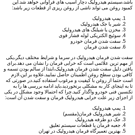
باشد،سیستم هیدرولیک دچار آسیب های فراوانی خواهد شد.این
کمبود روغن می تواند ناشی از روغن ریزی از قطعات زیر باشد:
پمپ هیدرولیک
شیر یا جک هیدرولیک
مخزن یا شیلنگ های هیدرولیک
سوئیچ الکتریکی لوله فشار قوی
سفت شدن فرمان خودرو
سفت شدن فرمان
سفت شدن فرمان هیدرولیک در سرما و شرایط مختلف دیگر،یکی
از مهم ترین علائمی است که خرابی فرمان را نشان می دهد.برای
یافتن دلیل سفت شدن فرمان هیدرولیک،ابتدا از سالم بودن تسمه و
کافی بودن سطح روغن اطمینان حاصل نمایید.علاوه بر این،لازم
است حتما از روغن با کیفیت و مرغوب استفاده کنید.در صورتی که
تا به اینجای کار به مشکلی برنخوردید،باید ادامه بررسی ها را به
تکنسین فنی خودرو واگذار کنید.چرا که احتمالا وجود مشکل در یکی
از اجزای زیر علت خرابی هیدرولیک فرمان و سفت شدن آن است:
پمپ هیدرولیک
شیر هیدرولیک فرمان(مقسم)
جک دو طرفه هیدرولیک
جعبه فرمان یا قطعات سیستم تعلیق
بهترین تعمیرگاه فرمان هیدرولیک در تهران