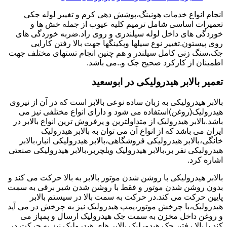
انجام انواع خدمات هونینگ،پوشش دهی کرم و تغییر لوله جکی
تعمیرات اساسی شامل ترمیم کلیه عیوب از جمله خش ها و
خوردگی های داخل لوله سیلندری و روی راد.ضربه خوردگی های
روی پیستون.تغییر نوع سیلها وپکینگها جهت بالا رفتن کارایی
جک،سنگ زنی کامل سیلندر و هم چنین انجام تستهای مختلف جهت
اطمینان از کارکرد صحیح جک و..می باشد.
تعمیر بالابر هیدرولیکی در ابوسعید
بالابر هیدرولیکی به زبان ساده نوعی بالابر است که در آن از نیروی
هیدرولیک(روغن)استفاده می شود و دارای انواع مختلفی نیز می
باشد.بالابر هیدرولیک از متداولترین و پرفروش ترین انواع بالابر در
ایران می باشد که از انواع آن می توان به بالابر هیدرولیک
خانگی،بالابر هیدرولیکی فروشگاهی،بالابر هیدرولیکی انبار،بالابر
هیدرولیکی نفر بر،بالابر هیدرولیک ویلچربر،بالابر هیدرولیکی صنعتی
اشاره کرد.
بالابر هیدرولیکی با روشن شدن موتور بالابر به بالا حرکت می کند و
بدون روشن شدن موتور و فقط با روشن شدن شیر برقی به سمت
پایین حرکت می کند.در حرکت به سمت بالا در سیستم بالابر
هیدرولیک،با چرخش موتور،پمپ هیدرولیک نیز به چرخش در می آید
و روغن داخل مخزن به سمت جک هیدرولیک ارسال و پمپاز می
کند.با بالا رفتن جک هیدورلیک بالابر های هیدرولیک نیز به حرکت در