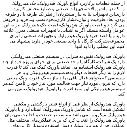
از جمله قطعات پرکاربرد انواع پاورپک هیدرولیک،جک هیدرولیک
و...که در ماشین آلات،تجهیزات صنعتی و صنایع مختلف کاربرد
دارند.این تجهیزات بنا به نیاز مشتریان از نظر یک طرفه یا دو طرفه
بودن،ابعاد،ظرفیت و توان،فشار کاری،نحوه نصب و...خرید و فروش
می گردند و قیمت پاورپک هیدرولیک،قیمت جک هیدرولیک نیز به این
عوامل وابسته هستند.اگر به آشنایی با تجهیزات صنعتی مدرن علاقه
دارید و یا قصد خرید پاورپک هیدرولیک و تجهیزات صنعتی را برای
مجموعه،شرکت،کارگاه یا واحد صنعتی خود را دارید پیشنهاد می
کنیم این مطلب را تا به انتها
پاورپک هیدرولیک نقش به سزایی در سیستم صنعتی هیدرولیکی
دارد.یک شرکت،کارگاه یا واحد صنعتی برای اجرای پروژه خود از چند
پاورپک هیدرولیک استفاده می نمایند.پاورپک کمک می کند تا قدرت
لازم را به دیگر قطعات دیگر بدهد.سیستم هیدرولیکی و یا هر
سیستمی که بخواهد فعال باقی بماند نیاز به یک قدرت و یک منبعی
دارد که نیروی مورد نیاز جهت فعالیت مورد نیاز خود را تأمین کند.در
سیستم هیدرولیکی این منبع قدرت را پاورپک هیدرولیک تأمین می
کند.
پاورپک هیدرولیک از نظر فنی از انواع فیلتر بازگشتی و مکشی
تشکیل شده است که شامل پاورپک هیدرولیک استاندارد و یا پاورپک
هیدرولیک میکرو و...می باشد.متناسب با صنعت و فعالیت می توان
پاورپک هیدرولیک را انتخاب کرد که برای عملکردهای مختلف مثل
عملکرد جدا از هم و یا عملکرد دوبل استفاده نمود.از کاربردهای