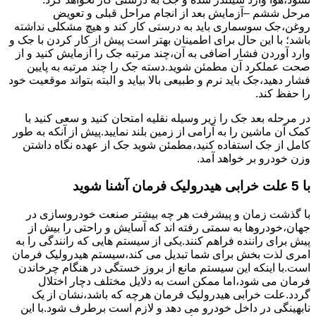
مرحل ششم –آزمایش بعد از انجام مراحل قبلی و تعویض
روغن،جک سوسماری باید به درستی کار کند و هیچ مشکلی نداشته
باشد؛ با این حال برای اطمینان بهتر است پیش از کار کردن با جک و
وارد آوردن فشار اضافی به آن،چند مرتبه جک را آزمایش کنید و از
صحت عملکرد آن مطمئن شوید.دسته جک را چند مرتبه به پایین
فشار دهید،جک باید نرم و طبیعی بالا بیاید و البته بتواند موقعیت خود
را حفظ کند.
در مرحله بعد جک را زیر وسیله نقلیه امتحان کنید و سعی کنید با
کمک آن ماشین را به آرامی از زمین بلند نمایید.پیش از آنکه به طور
کامل از جک استفاده کنید،مطمئن شوید جک از عهده نگاه داشتن
وزن خودرو بر خواهد آمد.
با 5 علت خرابی هیدرولیک فرمان آشنا شوید
با گذشت زمان و پیشرفت هر چه بیشتر صنعت خودروسازی در
جهان،خودروها به سمتی رفته اند که آسایش و راحتی را بیش از
پیش برای راننده فراهم کنند.یکی از سیستم هایی که رانندگی را به
امری لذت بخش برای شما تبدیل می کند،سیستم هیدرولیک فرمان
است.با اینکه این سیستم مانع از بروز خستگی در هنگام چرخاندن
فرمان می شود،اما ممکن است به دلایل مختلف دچار اختلال
گردد.علت خرابی هیدرولیک فرمان هرچه که باشد،نشان از یک
نابهینگی در داخل خودرو می دهد و لازم است برطرف شود.با این