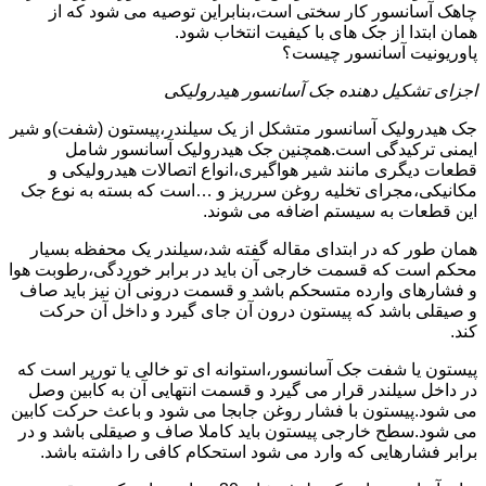
چاهک آسانسور کار سختی است،بنابراین توصیه می شود که از
همان ابتدا از جک های با کیفیت انتخاب شود.
پاوریونیت آسانسور چیست؟
اجزای تشکیل دهنده جک آسانسور هیدرولیکی
جک هیدرولیک آسانسور متشکل از یک سیلندر،پیستون (شفت)و شیر
ایمنی ترکیدگی است.همچنین جک هیدرولیک آسانسور شامل
قطعات دیگری مانند شیر هواگیری،انواع اتصالات هیدرولیکی و
مکانیکی،مجرای تخلیه روغن سرریز و …است که بسته به نوع جک
این قطعات به سیستم اضافه می شوند.
همان طور که در ابتدای مقاله گفته شد،سیلندر یک محفظه بسیار
محکم است که قسمت خارجی آن باید در برابر خوردگی،رطوبت هوا
و فشارهای وارده متسحکم باشد و قسمت درونی آن نیز باید صاف
و صیقلی باشد که پیستون درون آن جای گیرد و داخل آن حرکت
کند.
پیستون یا شفت جک آسانسور،استوانه ای تو خالی یا تورپر است که
در داخل سیلندر قرار می گیرد و قسمت انتهایی آن به کابین وصل
می شود.پیستون با فشار روغن جابجا می شود و باعث حرکت کابین
می شود.سطح خارجی پیستون باید کاملا صاف و صیقلی باشد و در
برابر فشارهایی که وارد می شود استحکام کافی را داشته باشد.