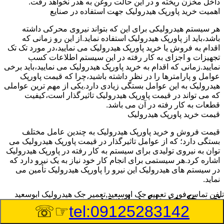
داخل مخزن ریخته و در این حالت روغن به هدر نخواهد رفت.
اهمیت خرید پاورپک هیدرولیک جهت استفاده در صنایع
هر سیستم هیدرولیکی برای این که بتواند نیروی محرکی داشته
باشد،باید از پاورپک هیدرولیک استفاده نماید.از این رو زمانی که
اقدام به فروش یا خرید پاورپک هیدرولیک می نمایید،در مورد تک تک
تجهیزات و اجزای به کار رفته در این سیستم اطلاعات کسب
نمایید.زمانی که اقدام به خرید پاورپک هیدرولیک می نمایید،باید برخی
عوامل و پارامترها را در نظر داشته باشید،چرا که قیمت پاورپک
هیدرولیک به این عوامل بستگی زیادی دارد.یکی از مهم ترین عواملی
که می تواند در قیمت پاورپک هیدرولیک تاثیرگذار است،کیفیت
قطعات به کار رفته در آن می باشد.
قیمت خرید پاورپک هیدرولیک
قیمت فروش و خرید پاورپک هیدرولیک به چندین عامل مختلف
بستگی دارد؛ که از عوامل تاثیرگذار در قیمت پاورپک هیدرولیک می
توان به نیروی تولیدی برای سیستم به کار رفته در پاورپک هیدرولیک
اشاره کرد.هر سیستمی برای انجام کار خود نیاز به یک نیرو دارد که
در سیستم های هیدرولیک این نیرو را پاورپک هیدرولیک تأمین می
نماید.
تلفن تماس فوری
تعمیر جک ابوسعید,تعمیر جک هیدرولیک ابوسعید
تعمیر جک هیدرولیک در ابوسعید
☞☏
tel:09125283142
وسیله‎ای که با عملکرد خود موجب بلند شدن اهرم و یا وزن سنگین