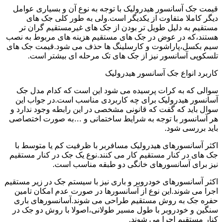
قیمت جک آسانسور هیدرولیک با توجه به نوع آن و بسیاری عوامل
دیگر کاملا متفاوت از یکدیگر است.ولی به طور کلی جک های
مستقیم به دلیل طویل تر بودن از جک های غیرمستقیم گران تر
هستند،که در عوض در جک های مستقیم هزینه های مربوط به نصب
سیم بکسل،پاراشوت و کارسلینگ ها حذف می شود.قیمت جک های
تلسکوپی آسانسور نیز از جک های تک مرحله ای بیشتر است.
کاربرد انواع جک آسانسور هیدرولیک
سوالی که به کرات پرسیده می شود این است که کدام مدل جک
آسانسور هیدرولیک برای چه کاربردی مناسب است.در جواب این
سوال باید که گفت که قانونی مشخصی در این رابطه وجود ندارد و
هر آسانسور با توجه به شرایط ساختمانی و …به صورت اختصاصی
باید بررسی شود.
اکثر آسانسورهای هیدرولیک مسافربر با ظرفیت کم یا متوسط با
جک های در کنار مستقیم کار می کنند.نوع یک جک در کنار مستقیم
نیز برای آسانسورهای خانگی دو طبقه مناسب است.
اکثر آسانسورهای خودروبر و باری نیز با سیستم جک در زیر مستقیم
اجرا می شوند.این نوع از آسانسورها در صورت عدم امکان تامین
حفره جک به روش مستقیم طراحی می شوند.آسانسورهای باری
سنگین و خودروبر با طول مسیر طولانی،اصولا با روش دو جک در
کنار مستقیم اجرا می شوند.