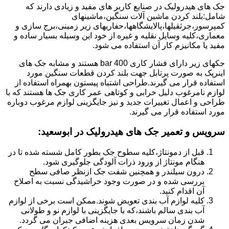
جک های هیدرولیک در صنایع کاربر های مفید و زیادی دارند که
شامل:بلند کردن ماشین آلات سنگین،ماشینهای
کمپرسور،جرثقیلها،پالایشگاهها،حفاریهای زیر زمینی،برج سازی و
معماری،کلیه وسایل نقلیه و غیره از خود این وسیله بسیار ساده و
مفید یا مکانیزم کار آن استفاده می شود.
جکهای زیر دارای فشار کاری 400 bar هستند و مشابه جک های
اینرپک به صورت پرتابل جهت بلند کردن قطعات سنگین مورد
استفاده قرار می گیرند.طراحی اشتباه پیستون بهمراه استفاده از
لوازم نامرغوب دلیل خرابی و کوتاهی عمر کاری جک ها هستند که با
طراحی و اعمال تغییرات جدید و نیز جایگزینی لوازم مرغوب دوباره
مورد استفاده قرار می گیرند.
سرویس و تعمیر جک های هیدرولیک در ابوسعید
:
قبل از دمونتاژ،کلیه سطوح جک بطور کامل شسته شده تا در
هنگام مونتاژ از ورود ذرات آلودگی جلوگیری شود.
درون سیلندر و همچنین شفت جک ازنظر صافی سطح
بررسی شده و در صورت وجود خراشیدگی نسبت به اصلاح
آن اقدام کنید.
کلیه لوازم آب بندی تعویض شوند.ممکن است برخی از لوازم
آب بندی سالم باشند،که با جایگزینی با لوازم نو و طولانی
شدن زمان سرویس بعدی هزینه اضافی جبران می گردد.