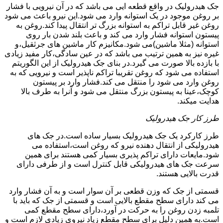
جک هیدرولیک در واقع قطعه ایی می باشد که در آن نیرویی با فشار
بر روغن موجود در یک استوانه وارد می شود.این نیرو باعث می شود
روغن غیر قابل تراکم به استوانه بزرگ تر انتقال پیدا کند.روغن به
پیستون استوانه فشار وارد می کند و باعث بلند شدن بار روی
استوانه (مثلا ماشین)می شود.مکانیزم کار ماشین های جرثقیل،و
غیره نیز به همین ترتیب می باشد که در عین سادگی،کار مفید زیادی
با بازده بالا صورت می گیرد.در بنای جک هیدرولیک از این الگوریتم
استفاده می شود که روغن تقریبا تراکم ناپذیر است و نیرویی که به
روغن وارد می شود را منتقل می کند.فشار وارد بر پیستون
کوچک،عینا به پیستون بزرگ منتقل می شود و آنرا به طرف بالا
هدایت میکند.
طرز کار جک هیدرولیک
طرز کارکرد یک جک هیدرولیک بسیار ساده است.در جک های
هیدرولیکی از انتقال دهنده نیرو که روغن است،استفاده می
شود.مایعات دارای تراکم پذیری بسیار کمی هستند برای همین
سرعت جک های هیدرولیکی قابل کنترل است و از طرفی دارای
قدرت بالایی هستند.
قسمتی از جک که وزن قطعی بر آن سوار است و به آن فشار وارد
می کند دارای سطح مقطع بالایی است و قسمتی از جک که باید با
تلمبه زدن روغن را به حرکت در آورد،دارای سطح مقطع کمی
است.به همین دلیل برای سطح مقطع زیاد نیروی زیادی لازم است و