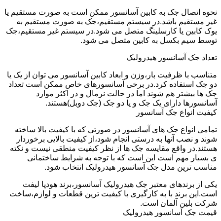
نحوه اتصال جک به کابین آسانسور ممکن است به صورت مستقیم یا
غیر مستقیم باشد.در سیستم مستقیم،جک به صورت مستقیم به
یوک کابین یا کارسلینگ متصل می شود.در سیستم غیر مستقیم،جک
توسط سیم بکسل به کابین متصل می شود.
تعداد جک آسانسور هیدرولیک
متناسب با ظرفیت بار،وزن و ابعاد کابین آسانسور می توان از یک یا
دو جک استفاده کرد.در برخی آسانسورهای خاص ممکن است تعداد
جک ها بیشتر هم شوند اما در حالت نرمال و در اکثر موارد
آسانسورها دارای یک جک و یا دو جک (جک دوبل)هستند.
کیفیت انواع جک آسانسور
تمامی انواع جک های آسانسور در صورتی که با کیفیت بالا ساخته
شوند و نصب آنها به درستی انجام شود،از کیفیت بالایی برخوردار
هستند.در واقع مقایسه جک ها از نظر کیفیت منطقی نیست و نکته
ی بسیار مهم است این است که با توجه به شرایط ساختمانی
مناسب ترین مدل جک آسانسور هیدرولیک انتخاب شود.
یکی از برندهای معتبر جک هیدرولیک آسانسور،برند هودپا لیفت
است.این برند با به کارگیری با کیفیت ترین قطعات و لوازم،ساخت
شرکت بلین آلمان است.
قیمت جک آسانسور هیدرولیک