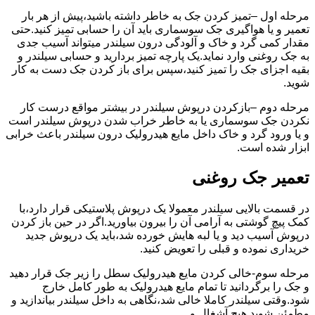
مرحله اول –تمیز کردن جک به خاطر داشته باشید،پیش از هر بار
تعمیر و یا هواگیری جک سوسماری باید آن را حسابی تمیز کنید.حتی
مقدار کمی گرد و خاک و آلودگی درون سیلندر میتواند آسیب جدی
به جک روغنی وارد نماید.یک پارچه تمیز بردارید و حسابی سیلندر و
بقیه اجزای جک را تمیز کنید،سپس برای باز کردن جک دست به کار
شوید.
مرحله دوم –بازکردن درپوش سیلندر در بیشتر مواقع درست کار
نکردن جک سوسماری یا به خاطر خراب شدن درپوش سیلندر است
و یا ورود گرد و خاک داخل مایع هیدرولیک درون سیلندر باعث خرابی
ابزار شده است.
تعمیر جک روغنی
در قسمت بالایی سیلندر معمولا یک درپوش پلاستیکی قرار دارد،با
کمک پیچ گوشتی به آرامی آن را بیرون بیاورید.اگر در حین باز کردن
درپوش آسیب دید و یا لبه هایش خورده شد،باید یک درپوش جدید
خریداری نموده و قبلی را تعویض کنید.
مرحله سوم-خالی کردن مایع هیدرولیک سطل را زیر جک قرار دهید
و جک را برگردانید تا تمام مایع هیدرولیک به طور کامل خارج
شود.وقتی سیلندر کاملا خالی شد،نگاهی به داخل سیلندر بیاندازید و
مطمئن شوید هیچ آشغال و