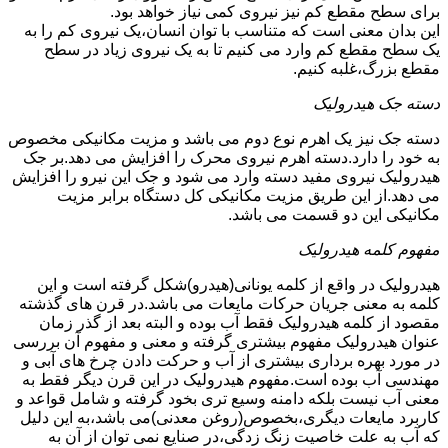
برای سطح مقطع کم نیز نیروی کمی نیاز خواهد بود.
این بدان معنی است که متناسب با توان انسان،یک نیروی کم را به
یک سطح مقطع کم وارد می کنیم تا به یک نیروی زیاد در سطح
مقطع بزرگ،غلبه کنیم.
دسته جک هیدرولیک
دسته جک نیز یک اهرم نوع دوم می باشد و مزیت مکانیکی مخصوص
به خود را دارد.دسته اهرم نیروی محرک را افزایش می دهد.بر جک
هیدرولیک نیروی مفید دسته وارد می شود و جک این نیرو را افزایش
می دهد.از این طریق مزیت مکانیکی کل دستگاه برابر مزیت
مکانیکی این دو قسمت می باشد.
مفهوم کلمه هیدرولیک
هیدرولیک در واقع از کلمه یونانی(هیدرو)شکل گرفته است و این
کلمه به معنی جریان حرکات مایعات می باشد.در قرن های گذشته
مقصود از کلمه هیدرولیک فقط آب بوده و البته بعد از گذر زمان
عنوان هیدرولیک مفهوم بیشتری گرفته و معنی و مفهوم آن بررسی
در مورد بهره برداری بیشتری از آب و حرکت دادن چرخ های آبی و
مهندسی آب بوده است.مفهوم هیدرولیک در این قرن دیگر فقط به
معنی آب نیست بلکه دامنه وسیع تری بخود گرفته و شامل قواعد و
کاربرد مایعات دیگری،بخصوص(روغن معدنی)می باشد،به این دلیل
که آب به علت خاصیت زنگ زدگی،در صنایع نمی توان از آن به