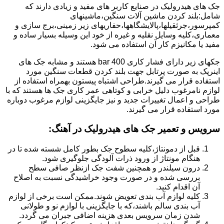
جک های هیدرولیک در صنایع کاربر های مفید و زیادی دارند که
شامل:بلند کردن ماشین آلات سنگین،ماشینهای
کمپرسور،جرثقیلها،پالایشگاهها،حفاریهای زیر زمینی،برج سازی و
معماری،کلیه وسایل نقلیه و غیره از خود این وسیله بسیار ساده و
مفید یا مکانیزم کار آن استفاده می شود.
جکهای زیر دارای فشار کاری 400 bar هستند و مشابه جک های
اینرپک به صورت پرتابل جهت بلند کردن قطعات سنگین مورد
استفاده قرار می گیرند.طراحی اشتباه پیستون بهمراه استفاده از
لوازم نامرغوب دلیل خرابی و کوتاهی عمر کاری جک ها هستند که با
طراحی و اعمال تغییرات جدید و نیز جایگزینی لوازم مرغوب دوباره
مورد استفاده قرار می گیرند.
سرویس و تعمیر جک های هیدرولیک در آهنگ
:
قبل از دمونتاژ،کلیه سطوح جک بطور کامل شسته شده تا در
هنگام مونتاژ از ورود ذرات آلودگی جلوگیری شود.
درون سیلندر و همچنین شفت جک ازنظر صافی سطح
بررسی شده و در صورت وجود خراشیدگی نسبت به اصلاح
آن اقدام کنید.
کلیه لوازم آب بندی تعویض شوند.ممکن است برخی از لوازم
آب بندی سالم باشند،که با جایگزینی با لوازم نو و طولانی
شدن زمان سرویس بعدی هزینه اضافی جبران می گردد.