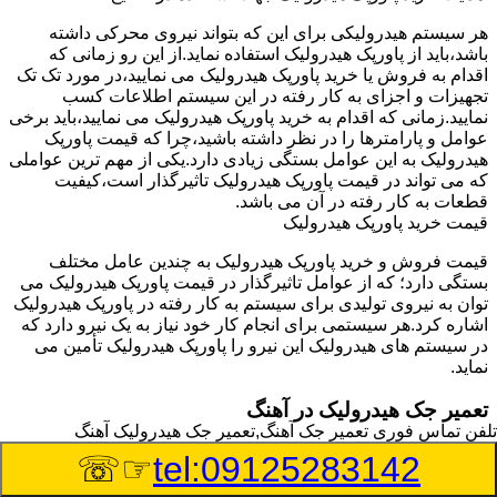
هر سیستم هیدرولیکی برای این که بتواند نیروی محرکی داشته
باشد،باید از پاورپک هیدرولیک استفاده نماید.از این رو زمانی که
اقدام به فروش یا خرید پاورپک هیدرولیک می نمایید،در مورد تک تک
تجهیزات و اجزای به کار رفته در این سیستم اطلاعات کسب
نمایید.زمانی که اقدام به خرید پاورپک هیدرولیک می نمایید،باید برخی
عوامل و پارامترها را در نظر داشته باشید،چرا که قیمت پاورپک
هیدرولیک به این عوامل بستگی زیادی دارد.یکی از مهم ترین عواملی
که می تواند در قیمت پاورپک هیدرولیک تاثیرگذار است،کیفیت
قطعات به کار رفته در آن می باشد.
قیمت خرید پاورپک هیدرولیک
قیمت فروش و خرید پاورپک هیدرولیک به چندین عامل مختلف
بستگی دارد؛ که از عوامل تاثیرگذار در قیمت پاورپک هیدرولیک می
توان به نیروی تولیدی برای سیستم به کار رفته در پاورپک هیدرولیک
اشاره کرد.هر سیستمی برای انجام کار خود نیاز به یک نیرو دارد که
در سیستم های هیدرولیک این نیرو را پاورپک هیدرولیک تأمین می
نماید.
تعمیر جک هیدرولیک در آهنگ
تلفن تماس فوری
تعمیر جک آهنگ,تعمیر جک هیدرولیک آهنگ
وسیله‎ای که با عملکرد خود موجب بلند شدن اهرم و یا وزن سنگین
☞☏
tel:09125283142
در یک قسمت می گردد را جک هیدرولیک می نامند.جک هیدرولیک
نیاز به برق داشته و در بعضی مواقع با استفاده از روغن کار می