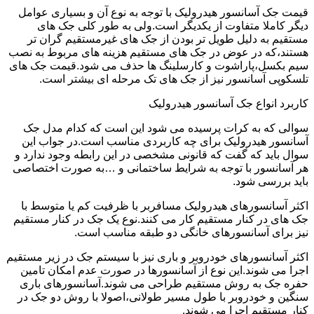
قیمت جک آسانسور هیدرولیک با توجه به نوع آن و بسیاری عوامل
دیگر کاملا متفاوت از یکدیگر است.ولی به طور کلی جک های
مستقیم به دلیل طویل تر بودن از جک های غیرمستقیم گران تر
هستند،که در عوض در جک های مستقیم هزینه های مربوط به نصب
سیم بکسل،پاراشوت و کارسلینگ ها حذف می شود.قیمت جک های
تلسکوپی آسانسور نیز از جک های تک مرحله ای بیشتر است.
کاربرد انواع جک آسانسور هیدرولیک
سوالی که به کرات پرسیده می شود این است که کدام مدل جک
آسانسور هیدرولیک برای چه کاربردی مناسب است.در جواب این
سوال باید که گفت که قانونی مشخصی در این رابطه وجود ندارد و
هر آسانسور با توجه به شرایط ساختمانی و …به صورت اختصاصی
باید بررسی شود.
اکثر آسانسورهای هیدرولیک مسافربر با ظرفیت کم یا متوسط با
جک های در کنار مستقیم کار می کنند.نوع یک جک در کنار مستقیم
نیز برای آسانسورهای خانگی دو طبقه مناسب است.
اکثر آسانسورهای خودروبر و باری نیز با سیستم جک در زیر مستقیم
اجرا می شوند.این نوع از آسانسورها در صورت عدم امکان تامین
حفره جک به روش مستقیم طراحی می شوند.آسانسورهای باری
سنگین و خودروبر با طول مسیر طولانی،اصولا با روش دو جک در
کنار مستقیم اجرا می شوند.