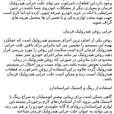
وجود دارد.این قطعات نامرغوب می تواند علت خرابی هیدرولیک
فرمان و بسیاری دیگر از مشکلات خودروی شما باشند.در چنین
شرایطی با آنکه در خرید خودرو صرفه جویی کرده اید،اما لازم است
جهت تهیه مجدد لوازم یدکی و یا تعمیر آن ها متحمل هزینه های
گزاف شوید.
خرابی روغن هیدرولیک فرمان
روغن یکی از اصلی ترین اجزای سیستم هیدرولیک است که عملکرد
بهینه این سیستم را تضمین می کند.بنابراین برای یافتن علت خرابی
هیدرولیک فرمان لازم است سلامت این روغن را مورد بررسی قرار
دهید.روغن هیدرولیک نیز مانند سایر اجزای خودرو عمر مفید
محدودی دارد.بنابراین در صورتی که روغن هیدرولیک در زمان
مناسب تعویض نشده باشد،می تواند سبب بروز اختلال در سیستم
هیدرولیک گردد.علاوه بر این،استفاده از روغن نامرغوب به قطعات
هیدرولیک آسیب زده و ممکن است علت خرابی هیدرولیک فرمان
باشد.
استفاده از رینگ و لاستیک غیراستاندارد
گاهی ممکن است برای زیبایی بیشتر اتومبیلتان به سراغ رینگ یا
لاستیک هایی بروید که از استانداردهای لازم برخوردار نیستند.این
لوازم غیراستاندارد زوایای ۵ گانه جلوبندی خودرو را بر هم می زنند
و می توانند به عنوان علت خرابی هیدرولیک فرمان شناخته