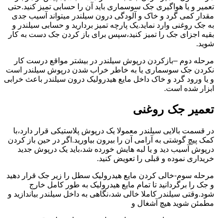
تعمیر و یا هواگیری جک سوسماری باید آن را حسابی تمیز کنید.حتی
مقدار کمی گرد و خاک و آلودگی درون سیلندر میتواند آسیب جدی
به جک روغنی وارد نماید.یک پارچه تمیز بردارید و حسابی سیلندر و
بقیه اجزای جک را تمیز کنید،سپس برای باز کردن جک دست به کار
شوید.
مرحله دوم –بازکردن درپوش سیلندر در بیشتر مواقع درست کار
نکردن جک سوسماری یا به خاطر خراب شدن درپوش سیلندر است
و یا ورود گرد و خاک داخل مایع هیدرولیک درون سیلندر باعث خرابی
ابزار شده است.
تعمیر جک روغنی
در قسمت بالایی سیلندر معمولا یک درپوش پلاستیکی قرار دارد،با
کمک پیچ گوشتی به آرامی آن را بیرون بیاورید.اگر در حین باز کردن
درپوش آسیب دید و یا لبه هایش خورده شد،باید یک درپوش جدید
خریداری نموده و قبلی را تعویض کنید.
مرحله سوم-خالی کردن مایع هیدرولیک سطل را زیر جک قرار دهید
و جک را برگردانید تا تمام مایع هیدرولیک به طور کامل خارج
شود.وقتی سیلندر کاملا خالی شد،نگاهی به داخل سیلندر بیاندازید و
مطمئن شوید هیچ آشغال و