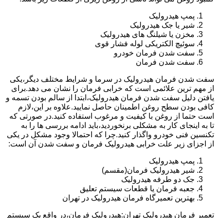
پمپ هیدرولیک
شیر یا جک هیدرولیک
مخزن یا شیلنگ های هیدرولیک
سوئیچ الکتریکی لوله فشار قوی
سفت شدن فرمان خودرو
سفت شدن فرمان
سفت شدن فرمان هیدرولیک در سرما و شرایط مختلف دیگر،یکی
از مهم ترین علائمی است که خرابی فرمان را نشان می دهد.برای
یافتن دلیل سفت شدن فرمان هیدرولیک،ابتدا از سالم بودن تسمه و
کافی بودن سطح روغن اطمینان حاصل نمایید.علاوه بر این،لازم
است حتما از روغن با کیفیت و مرغوب استفاده کنید.در صورتی که
تا به اینجای کار به مشکلی برنخوردید،باید ادامه بررسی ها را به
تکنسین فنی خودرو واگذار کنید.چرا که احتمالا وجود مشکل در یکی
از اجزای زیر علت خرابی هیدرولیک فرمان و سفت شدن آن است:
پمپ هیدرولیک
شیر هیدرولیک فرمان(مقسم)
جک دو طرفه هیدرولیک
جعبه فرمان یا قطعات سیستم تعلیق
بهترین تعمیرگاه فرمان هیدرولیک در تهران
تعمیر فرمان هیدرولیک تهران:هیدرولیک فرمان،در واقع یک سیستم