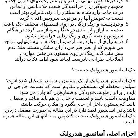
گردگیرها نقش مهمی در افزایش عمر پکینکهای گلویی جک و
همچنین جلوگیری از خراشیدگی شفت جک،ناشی از تماس
ذرات جامد وارد شده به سیلندر را دارند،بنابراین بهتر است
نسبت به تعویض آنها در هر نوبت سرویس،اقدام گردد.
وجود پلیسه و زنگ زدگی بر روی قسمتهای مختلف جک باعث
صدمه به لوازم آب بندی در هنگام مونتاژ می گردد.در هنگام
سرویس،پلیسه گیری و زنگ زدایی فراموش نشود.
در بسیاری از موارد پس ازدمونتاژ جک ها با پیستونهایی مواجه
می شویم که از نظر طراحی دارای مشکل هستند مثلا عدم
پیش بینی گاید رینگ بر روی پیستون،در چنین مواردی
اصلاحات طراحی نادرست لحاظ شود.ادامه نکات درآیند
جک آسانسور هیدرولیک چیست؟
جک آسانسور هیدرولیک از یک پیستون و سیلندر تشکیل شده است؛
سیلندر محفظه ای مستحکم و مقاوم است که قسمت خارجی آن
باید در برابر رطوبت،خوردگی و فشارهایی که وارد می شود
مقاومت داشت باشد و قسمت داخلی آن هم باید صاف و صیقلی
باشد که پیستون داخل آن جای بگیرد و امکان حرکت داشته
باشد.پادرا آسانسور قصد دارد در این مقاله به صورت مفصل درباره
جک آسانسور هیدرولیک صحبت کند،پس ما تا انتهای این مقاله همراه
باشید.
اجزای اصلی آسانسور هیدرولیک