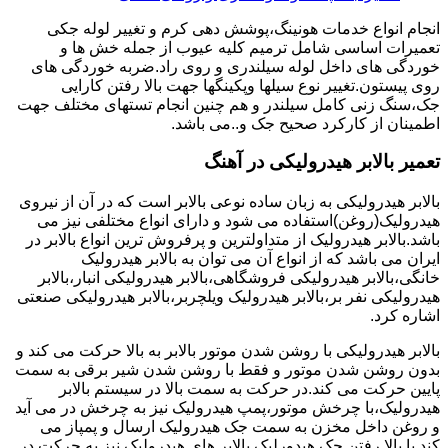
انجام انواع خدمات هونینگ،پوشش دهی کرم و تغییر لوله جکی
تعمیرات اساسی شامل ترمیم کلیه عیوب از جمله خش ها و
خوردگی های داخل لوله سیلندری و روی راد.ضربه خوردگی های
روی پیستون.تغییر نوع سیلها وپکینگها جهت بالا رفتن کارایی
جک،سنگ زنی کامل سیلندر و هم چنین انجام تستهای مختلف جهت
اطمینان از کارکرد صحیح جک و..می باشد.
تعمیر بالابر هیدرولیکی در آهنگ
بالابر هیدرولیکی به زبان ساده نوعی بالابر است که در آن از نیروی
هیدرولیک(روغن)استفاده می شود و دارای انواع مختلفی نیز می
باشد.بالابر هیدرولیک از متداولترین و پرفروش ترین انواع بالابر در
ایران می باشد که از انواع آن می توان به بالابر هیدرولیک
خانگی،بالابر هیدرولیکی فروشگاهی،بالابر هیدرولیکی انبار،بالابر
هیدرولیکی نفر بر،بالابر هیدرولیک ویلچربر،بالابر هیدرولیکی صنعتی
اشاره کرد.
بالابر هیدرولیکی با روشن شدن موتور بالابر به بالا حرکت می کند و
بدون روشن شدن موتور و فقط با روشن شدن شیر برقی به سمت
پایین حرکت می کند.در حرکت به سمت بالا در سیستم بالابر
هیدرولیک،با چرخش موتور،پمپ هیدرولیک نیز به چرخش در می آید
و روغن داخل مخزن به سمت جک هیدرولیک ارسال و پمپاز می
کند.با بالا رفتن جک هیدورلیک بالابر های هیدرولیک نیز به حرکت در