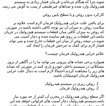
شوند.چرا که هنگام چرخاندن فرمان فشار زیادی به سیستم
هیدرولیک وارد شده و صداهای غیرطبیعی از پمپ به گوش می رسد.
کارکرد بدون روغن و یا سطح پایین روغن
برای یافتن علت خرابی هیدرولیک فرمان لازم است علاوه بر
سلامت روغن به میزان آن نیز توجه کافی داشته باشید.در صورتی
که روغن به میزان کافی میان قطعات سیستم هیدرولیک در جریان
نباشد،این قطعات بر روی هم ساییده شده و دچار آسیب می
شوند.در نتیجه روغن از میان این قطعات خارج شده و نمی تواند
فشار لازم برای کمک به چرخش فرمان را ایجاد کند.
علائم خرابی هیدرولیک فرمان چیست؟
همواره برخی نشانه های بیرونی می توانند ما را در آگاهی از بروز
مشکلاتی در سیستم داخلی خودرو یاری کنند.در صورتی که نشانه
های زیر را مشاهده کردید،احتمالا لازم است به دنبال علت خرابی
هیدرولیک فرمان اتومبیلتان باشید.
روغن ریزی در سیستم هیدرولیک
روغن هیدرولیک فرمان
اگر سطح روغن هیدرولیک در مخزن آن کمتر از حد مورد نیاز
باشد،سیستم هیدرولیک دچار آسیب های فراوانی خواهد شد.این
کمبود روغن می تواند ناشی از روغن ریزی از قطعات زیر باشد: