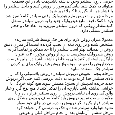
جرمی درون سیلندر وجود نداشته باشد.پمپ باد در این قسمت
میتواند به کمک شما بیاید.کمپرسور را روشن کنید و داخل سیلندر را
با فشار هوا باد بگیرید تا کاملا تمیز شود.
مرحله چهارم –تعویض مایع هیدرولیک وقتی سیلندر کاملا تمیز شد
باید با کمک قیف مایع هیدرولیک جدید را به درون سیلندر منتقل
کنید.مقدار روغنی که درون سیلندر میریزید به ابعاد جک و حجم
سیلندر بستگی دارد.
معمولا میزان روغن لازم برای هر جک توسط شرکت سازنده
مشخص شده و بر روی بدنه آن نصب گردیده است.اگر میزان دقیق
روغن را نمیدانید بهتر است سیلندر را تا حد ممکن پر نمایید.اگر به
روغن هیدرولیک دسترسی ندارید از روغن موتور ۳۰ به عنوان
جایگزین استفاده کنید ولی به خاطر داشته باشید در اولین فرصت
مجدداروغن را تعویض نموده واز روغن هیدرولیک برای پر کردن
سیلندر جک استفاده نمایید.
مرحله پنجم –تعویض درپوش سیلندر درپوش پلاستیکی را که از
بالای سیلندر جدا کرده بودید به دقت بررسی کنید،حتی اگر درپوش
جدید خریده اید،پیش از بستن؛ مطمئن شوید هیچ گونه خردگی یا
خراشی نداشته باشد.باپارچه ان را تمکیز کنید تا هیچ نوع گرد و غبار
وآلودگی روی آن نباشد.درپوش را روی سیلندر قرار داده و با
ملایمت سفت نمایید.درپوش باید کاملا صاف و بدون مشکل روی
سیلندر قرار بگیرد.اگر درپوش به درستی در جای خود سوار
نشود،هوا وارد سیلندر شده و جک به درستی کار نخواهد کرد.
مرحل ششم –آزمایش بعد از انجام مراحل قبلی و تعویض