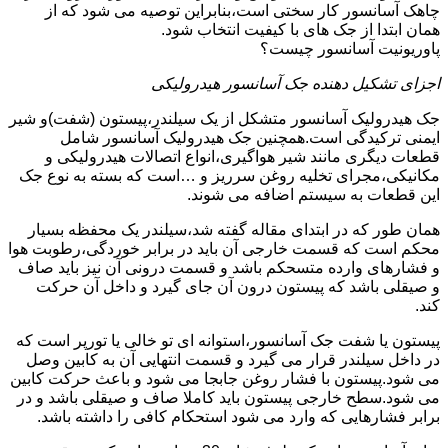
چاهک آسانسور کار سختی است،بنابراین توصیه می شود که از
همان ابتدا از جک های با کیفیت انتخاب شود.
پاوریونیت آسانسور چیست؟
اجزای تشکیل دهنده جک آسانسور هیدرولیکی
جک هیدرولیک آسانسور متشکل از یک سیلندر،پیستون (شفت)و شیر
ایمنی ترکیدگی است.همچنین جک هیدرولیک آسانسور شامل
قطعات دیگری مانند شیر هواگیری،انواع اتصالات هیدرولیکی و
مکانیکی،مجرای تخلیه روغن سرریز و …است که بسته به نوع جک
این قطعات به سیستم اضافه می شوند.
همان طور که در ابتدای مقاله گفته شد،سیلندر یک محفظه بسیار
محکم است که قسمت خارجی آن باید در برابر خوردگی،رطوبت هوا
و فشارهای وارده متسحکم باشد و قسمت درونی آن نیز باید صاف
و صیقلی باشد که پیستون درون آن جای گیرد و داخل آن حرکت
کند.
پیستون یا شفت جک آسانسور،استوانه ای تو خالی یا تورپر است که
در داخل سیلندر قرار می گیرد و قسمت انتهایی آن به کابین وصل
می شود.پیستون با فشار روغن جابجا می شود و باعث حرکت کابین
می شود.سطح خارجی پیستون باید کاملا صاف و صیقلی باشد و در
برابر فشارهایی که وارد می شود استحکام کافی را داشته باشد.