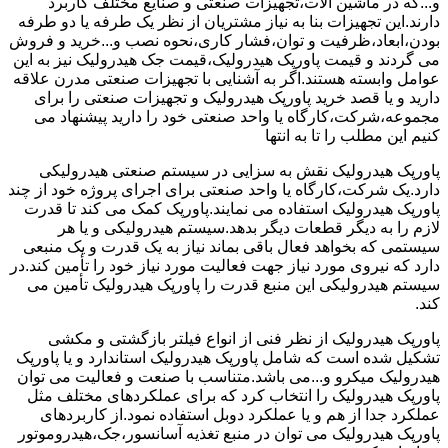
و...که در ماشین آلات،تجهیزات صنعتی و صنایع مختلف کاربرد
دارند.این تجهیزات بنا به نیاز مشتریان از نظر یک طرفه یا دو طرفه
بودن،ابعاد،ظرفیت و توان،فشار کاری،نحوه نصب و...خرید و فروش
می گردند و قیمت پاورپک هیدرولیک،قیمت جک هیدرولیک نیز به این
عوامل وابسته هستند.اگر به آشنایی با تجهیزات صنعتی مدرن علاقه
دارید و یا قصد خرید پاورپک هیدرولیک و تجهیزات صنعتی را برای
مجموعه،شرکت،کارگاه یا واحد صنعتی خود را دارید پیشنهاد می
کنیم این مطلب را تا به انتها
پاورپک هیدرولیک نقش به سزایی در سیستم صنعتی هیدرولیکی
دارد.یک شرکت،کارگاه یا واحد صنعتی برای اجرای پروژه خود از چند
پاورپک هیدرولیک استفاده می نمایند.پاورپک کمک می کند تا قدرت
لازم را به دیگر قطعات دیگر بدهد.سیستم هیدرولیکی و یا هر
سیستمی که بخواهد فعال باقی بماند نیاز به یک قدرت و یک منبعی
دارد که نیروی مورد نیاز جهت فعالیت مورد نیاز خود را تأمین کند.در
سیستم هیدرولیکی این منبع قدرت را پاورپک هیدرولیک تأمین می
کند.
پاورپک هیدرولیک از نظر فنی از انواع فیلتر بازگشتی و مکشی
تشکیل شده است که شامل پاورپک هیدرولیک استاندارد و یا پاورپک
هیدرولیک میکرو و...می باشد.متناسب با صنعت و فعالیت می توان
پاورپک هیدرولیک را انتخاب کرد که برای عملکردهای مختلف مثل
عملکرد جدا از هم و یا عملکرد دوبل استفاده نمود.از کاربردهای
پاورپک هیدرولیک می توان در منبع تغذیه آسانسور،جک،هیدروموتور