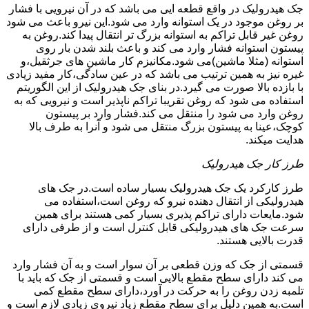
جک هیدرولیک در واقع قطعه ایی می باشد که در آن نیرویی با فشار
بر روغن موجود در یک استوانه وارد می شود.این نیرو باعث می شود
روغن غیر قابل تراکم به استوانه بزرگ تر انتقال پیدا کند.روغن به
پیستون استوانه فشار وارد می کند و باعث بلند شدن بار روی
استوانه (مثلا ماشین)می شود.مکانیزم کار ماشین های جرثقیل،و
غیره نیز به همین ترتیب می باشد که در عین سادگی،کار مفید زیادی
با بازده بالا صورت می گیرد.در بنای جک هیدرولیک از این الگوریتم
استفاده می شود که روغن تقریبا تراکم ناپذیر است و نیرویی که به
روغن وارد می شود را منتقل می کند.فشار وارد بر پیستون
کوچک،عینا به پیستون بزرگ منتقل می شود و آنرا به طرف بالا
هدایت میکند.
طرز کار جک هیدرولیک
طرز کارکرد یک جک هیدرولیک بسیار ساده است.در جک های
هیدرولیکی از انتقال دهنده نیرو که روغن است،استفاده می
شود.مایعات دارای تراکم پذیری بسیار کمی هستند برای همین
سرعت جک های هیدرولیکی قابل کنترل است و از طرفی دارای
قدرت بالایی هستند.
قسمتی از جک که وزن قطعی بر آن سوار است و به آن فشار وارد
می کند دارای سطح مقطع بالایی است و قسمتی از جک که باید با
تلمبه زدن روغن را به حرکت در آورد،دارای سطح مقطع کمی
است.به همین دلیل برای سطح مقطع زیاد نیروی زیادی لازم است و