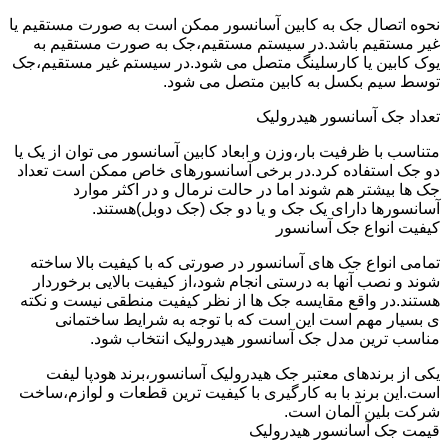
نحوه اتصال جک به کابین آسانسور ممکن است به صورت مستقیم یا
غیر مستقیم باشد.در سیستم مستقیم،جک به صورت مستقیم به
یوک کابین یا کارسلینگ متصل می شود.در سیستم غیر مستقیم،جک
توسط سیم بکسل به کابین متصل می شود.
تعداد جک آسانسور هیدرولیک
متناسب با ظرفیت بار،وزن و ابعاد کابین آسانسور می توان از یک یا
دو جک استفاده کرد.در برخی آسانسورهای خاص ممکن است تعداد
جک ها بیشتر هم شوند اما در حالت نرمال و در اکثر موارد
آسانسورها دارای یک جک و یا دو جک (جک دوبل)هستند.
کیفیت انواع جک آسانسور
تمامی انواع جک های آسانسور در صورتی که با کیفیت بالا ساخته
شوند و نصب آنها به درستی انجام شود،از کیفیت بالایی برخوردار
هستند.در واقع مقایسه جک ها از نظر کیفیت منطقی نیست و نکته
ی بسیار مهم است این است که با توجه به شرایط ساختمانی
مناسب ترین مدل جک آسانسور هیدرولیک انتخاب شود.
یکی از برندهای معتبر جک هیدرولیک آسانسور،برند هودپا لیفت
است.این برند با به کارگیری با کیفیت ترین قطعات و لوازم،ساخت
شرکت بلین آلمان است.
قیمت جک آسانسور هیدرولیک