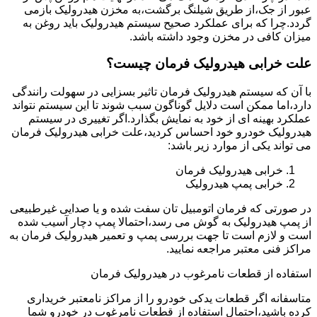
عبور از جک،از طریق شیلنگ برگشت،به مخزن هیدرولیک بازمی
گردد.چرا که برای عملکرد صحیح سیستم هیدرولیک باید روغن به
میزان کافی در مخزن وجود داشته باشد.
علت خرابی هیدرولیک فرمان چیست؟
با آن که سیستم هیدرولیک فرمان تاثیر بسزایی در سهولت رانندگی
دارد،اما ممکن است دلایل گوناگون سبب شوند تا این سیستم نتواند
عملکرد بهینه ای از خود به نمایش بگذارد.اگر تغییری در سیستم
هیدرولیک خودرو خود احساس کردید،علت خرابی هیدرولیک فرمان
می تواند یکی از موارد زیر باشد:
خرابی هیدرولیک فرمان
خرابی پمپ هیدرولیک
در صورتی که فرمان اتومبیل تان سفت شده و یا صدایی غیرطبیعی
از پمپ هیدرولیک به گوش می رسد،احتمالا پمپ دچار آسیب شده
است و لازم است تا جهت بررسی پمپ و تعمیر هیدرولیک فرمان به
مراکز فنی معتبر مراجعه نمایید.
استفاده از قطعات نامرغوب در هیدرولیک فرمان
متاسفانه اگر قطعات یدکی خودرو را از مراکز نامعتبر خریداری
کرده باشید،احتمال استفاده از قطعات نامرغوب در خودرو شما