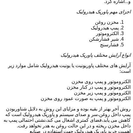
و...اشاره کرد.
اجزای مهم پاورپک هیدرولیک
مخزن روغن
پمپ هیدرولیک
الکتروموتور
شیر فشارشکن
فشارسنج
انواع آرایش مختلف پاورپک هیدرولیک
آرایش های مختلف پاوریونیت یا یونیت هیدرولیک شامل موارد زیر
است:
الکتروموتور و پمپ روی مخزن
الکتروموتور و پمپ در کنار مخزن
الکتروموتور و پمپ زیر مخزن
الکتروموتور و پمپ به صورت عمود روی مخزن
روش آخر بهتر از بقیه بوده و مزایای این روش به دلایل شناوربودن
پمپ داخل روغن،سر و صدای سیستم و پاورپک هیدرولیک است که
کاهش می یابد،فضای کمتری اشغال می کند،نشتی احتمالی پمپ به
داخل مخزن ریخته و در این حالت روغن به هدر نخواهد رفت.
اهمیت خرید پاورپک هیدرولیک جهت استفاده در صنایع