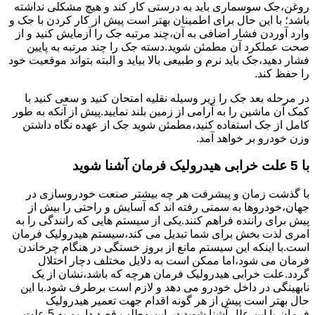
روغن،جک سوسماری باید به درستی کار کند و هیچ مشکلی نداشته
باشد؛ با این حال برای اطمینان بهتر است پیش از کار کردن با جک و
وارد آوردن فشار اضافی به آن،چند مرتبه جک را آزمایش کنید و از
صحت عملکرد آن مطمئن شوید.دسته جک را چند مرتبه به پایین
فشار دهید،جک باید نرم و طبیعی بالا بیاید و البته بتواند موقعیت خود
را حفظ کند.
در مرحله بعد جک را زیر وسیله نقلیه امتحان کنید و سعی کنید با
کمک آن ماشین را به آرامی از زمین بلند نمایید.پیش از آنکه به طور
کامل از جک استفاده کنید،مطمئن شوید جک از عهده نگاه داشتن
وزن خودرو بر خواهد آمد.
با 5 علت خرابی هیدرولیک فرمان آشنا شوید
با گذشت زمان و پیشرفت هر چه بیشتر صنعت خودروسازی در
جهان،خودروها به سمتی رفته اند که آسایش و راحتی را بیش از
پیش برای راننده فراهم کنند.یکی از سیستم هایی که رانندگی را به
امری لذت بخش برای شما تبدیل می کند،سیستم هیدرولیک فرمان
است.با اینکه این سیستم مانع از بروز خستگی در هنگام چرخاندن
فرمان می شود،اما ممکن است به دلایل مختلف دچار اختلال
گردد.علت خرابی هیدرولیک فرمان هرچه که باشد،نشان از یک
نابهینگی در داخل خودرو می دهد و لازم است برطرف شود.با این
حال بهتر است پیش از هر گونه اقدام جهت تعمیر هیدرولیک
فرمان،با این علل آشنا شوید.در این مطلب قصد داریم به 5 علت