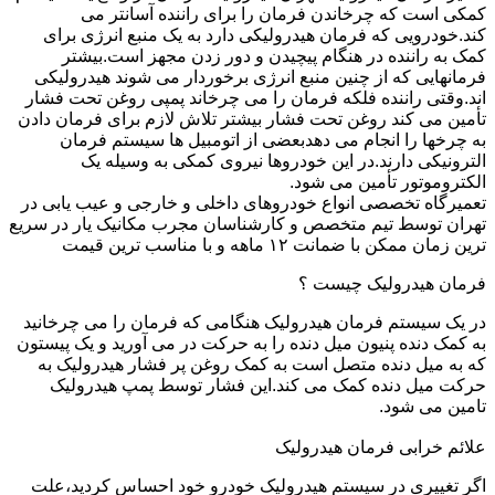
کمکی است که چرخاندن فرمان را برای راننده آسانتر می
کند.خودرویی که فرمان هیدرولیکی دارد به یک منبع انرژی برای
کمک به راننده در هنگام پیچیدن و دور زدن مجهز است.بیشتر
فرمانهایی که از چنین منبع انرژی برخوردار می شوند هیدرولیکی
اند.وقتی راننده فلکه فرمان را می چرخاند پمپی روغن تحت فشار
تأمین می کند روغن تحت فشار بیشتر تلاش لازم برای فرمان دادن
به چرخها را انجام می دهدبعضی از اتومبیل ها سیستم فرمان
الترونیکی دارند.در این خودروها نیروی کمکی به وسیله یک
الکتروموتور تأمین می شود.
تعمیرگاه تخصصی انواع خودروهای داخلی و خارجی و عیب یابی در
تهران توسط تیم متخصص و کارشناسان مجرب مکانیک یار در سریع
ترین زمان ممکن با ضمانت ۱۲ ماهه و با مناسب ترین قیمت
فرمان هیدرولیک چیست ؟
در یک سیستم فرمان هیدرولیک هنگامی که فرمان را می چرخانید
به کمک دنده پنیون میل دنده را به حرکت در می آورید و یک پیستون
که به میل دنده متصل است به کمک روغن پر فشار هیدرولیک به
حرکت میل دنده کمک می کند.این فشار توسط پمپ هیدرولیک
تامین می شود.
علائم خرابی فرمان هیدرولیک
اگر تغییری در سیستم هیدرولیک خودرو خود احساس کردید،علت