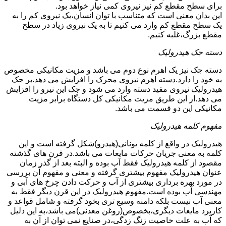
برای سطح مقطع کم نیز نیروی کمی نیاز خواهد بود.
این بدان معنی است که متناسب با توان انسان،یک نیروی کم را به
یک سطح مقطع کم وارد می کنیم تا به یک نیروی زیاد در سطح
مقطع بزرگ،غلبه کنیم.
دسته جک هیدرولیک
دسته جک نیز یک اهرم نوع دوم می باشد و مزیت مکانیکی مخصوص
به خود را دارد.دسته اهرم نیروی محرک را افزایش می دهد.بر جک
هیدرولیک نیروی مفید دسته وارد می شود و جک این نیرو را افزایش
می دهد.از این طریق مزیت مکانیکی کل دستگاه برابر مزیت
مکانیکی این دو قسمت می باشد.
مفهوم کلمه هیدرولیک
هیدرولیک در واقع از کلمه یونانی(هیدرو)شکل گرفته است و این
کلمه به معنی جریان حرکات مایعات می باشد.در قرن های گذشته
مقصود از کلمه هیدرولیک فقط آب بوده و البته بعد از گذر زمان
عنوان هیدرولیک مفهوم بیشتری گرفته و معنی و مفهوم آن بررسی
در مورد بهره برداری بیشتری از آب و حرکت دادن چرخ های آبی و
مهندسی آب بوده است.مفهوم هیدرولیک در این قرن دیگر فقط به
معنی آب نیست بلکه دامنه وسیع تری بخود گرفته و شامل قواعد و
کاربرد مایعات دیگری،بخصوص(روغن معدنی)می باشد،به این دلیل
که آب به علت خاصیت زنگ زدگی،در صنایع نمی توان از آن به