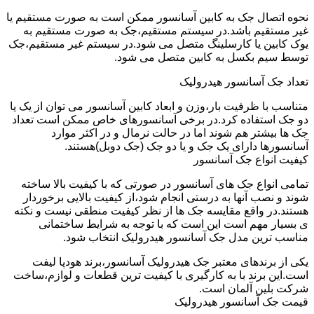
نحوه اتصال جک به کابین آسانسور ممکن است به صورت مستقیم یا
غیر مستقیم باشد.در سیستم مستقیم،جک به صورت مستقیم به
یوک کابین یا کارسلینگ متصل می شود.در سیستم غیر مستقیم،جک
توسط سیم بکسل به کابین متصل می شود.
تعداد جک آسانسور هیدرولیک
متناسب با ظرفیت بار،وزن و ابعاد کابین آسانسور می توان از یک یا
دو جک استفاده کرد.در برخی آسانسورهای خاص ممکن است تعداد
جک ها بیشتر هم شوند اما در حالت نرمال و در اکثر موارد
آسانسورها دارای یک جک و یا دو جک (جک دوبل)هستند.
کیفیت انواع جک آسانسور
تمامی انواع جک های آسانسور در صورتی که با کیفیت بالا ساخته
شوند و نصب آنها به درستی انجام شود،از کیفیت بالایی برخوردار
هستند.در واقع مقایسه جک ها از نظر کیفیت منطقی نیست و نکته
ی بسیار مهم است این است که با توجه به شرایط ساختمانی
مناسب ترین مدل جک آسانسور هیدرولیک انتخاب شود.
یکی از برندهای معتبر جک هیدرولیک آسانسور،برند هودپا لیفت
است.این برند با به کارگیری با کیفیت ترین قطعات و لوازم،ساخت
شرکت بلین آلمان است.
قیمت جک آسانسور هیدرولیک