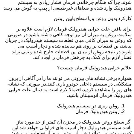
شوند.چرا که هنگام چرخاندن فرمان فشار زیادی به سیستم
هیدرولیک وارد شده و صداهای غیرطبیعی از پمپ به گوش می رسد.
کارکرد بدون روغن و یا سطح پایین روغن
برای یافتن علت خرابی هیدرولیک فرمان لازم است علاوه بر
سلامت روغن به میزان آن نیز توجه کافی داشته باشید.در صورتی
که روغن به میزان کافی میان قطعات سیستم هیدرولیک در جریان
نباشد،این قطعات بر روی هم ساییده شده و دچار آسیب می
شوند.در نتیجه روغن از میان این قطعات خارج شده و نمی تواند
فشار لازم برای کمک به چرخش فرمان را ایجاد کند.
علائم خرابی هیدرولیک فرمان چیست؟
همواره برخی نشانه های بیرونی می توانند ما را در آگاهی از بروز
مشکلاتی در سیستم داخلی خودرو یاری کنند.در صورتی که نشانه
های زیر را مشاهده کردید،احتمالا لازم است به دنبال علت خرابی
هیدرولیک فرمان اتومبیلتان باشید.
روغن ریزی در سیستم هیدرولیک
روغن هیدرولیک فرمان
اگر سطح روغن هیدرولیک در مخزن آن کمتر از حد مورد نیاز
باشد،سیستم هیدرولیک دچار آسیب های فراوانی خواهد شد.این
کمبود روغن می تواند ناشی از روغن ریزی از قطعات زیر باشد: