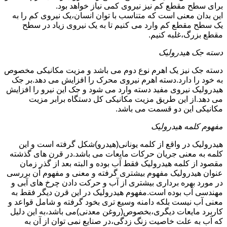
برای سطح مقطع کم نیز نیروی کمی نیاز خواهد بود.
این بدان معنی است که متناسب با توان انسان،یک نیروی کم را به
یک سطح مقطع کم وارد می کنیم تا به یک نیروی زیاد در سطح
مقطع بزرگ،غلبه کنیم.
دسته جک هیدرولیک
دسته جک نیز یک اهرم نوع دوم می باشد و مزیت مکانیکی مخصوص
به خود را دارد.دسته اهرم نیروی محرک را افزایش می دهد.بر جک
هیدرولیک نیروی مفید دسته وارد می شود و جک این نیرو را افزایش
می دهد.از این طریق مزیت مکانیکی کل دستگاه برابر مزیت
مکانیکی این دو قسمت می باشد.
مفهوم کلمه هیدرولیک
هیدرولیک در واقع از کلمه یونانی(هیدرو)شکل گرفته است و این
کلمه به معنی جریان حرکات مایعات می باشد.در قرن های گذشته
مقصود از کلمه هیدرولیک فقط آب بوده و البته بعد از گذر زمان
عنوان هیدرولیک مفهوم بیشتری گرفته و معنی و مفهوم آن بررسی
در مورد بهره برداری بیشتری از آب و حرکت دادن چرخ های آبی و
مهندسی آب بوده است.مفهوم هیدرولیک در این قرن دیگر فقط به
معنی آب نیست بلکه دامنه وسیع تری بخود گرفته و شامل قواعد و
کاربرد مایعات دیگری،بخصوص(روغن معدنی)می باشد،به این دلیل
که آب به علت خاصیت زنگ زدگی،در صنایع نمی توان از آن به