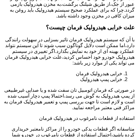
عبور از جک،از طریق شیلنگ برگشت،به مخزن هیدرولیک بازمی
گردد.چرا که برای عملکرد صحیح سیستم هیدرولیک باید روغن به
میزان کافی در مخزن وجود داشته باشد.
علت خرابی هیدرولیک فرمان چیست؟
با آن که سیستم هیدرولیک فرمان تاثیر بسزایی در سهولت رانندگی
دارد،اما ممکن است دلایل گوناگون سبب شوند تا این سیستم نتواند
عملکرد بهینه ای از خود به نمایش بگذارد.اگر تغییری در سیستم
هیدرولیک خودرو خود احساس کردید،علت خرابی هیدرولیک فرمان
می تواند یکی از موارد زیر باشد:
خرابی هیدرولیک فرمان
خرابی پمپ هیدرولیک
در صورتی که فرمان اتومبیل تان سفت شده و یا صدایی غیرطبیعی
از پمپ هیدرولیک به گوش می رسد،احتمالا پمپ دچار آسیب شده
است و لازم است تا جهت بررسی پمپ و تعمیر هیدرولیک فرمان به
مراکز فنی معتبر مراجعه نمایید.
استفاده از قطعات نامرغوب در هیدرولیک فرمان
متاسفانه اگر قطعات یدکی خودرو را از مراکز نامعتبر خریداری
کرده باشید،احتمال استفاده از قطعات نامرغوب در خودرو شما