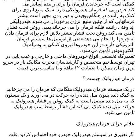
کمکی است که چرخاندن فرمان را برای راننده آسانتر می
کند.خودرویی که فرمان هیدرولیکی دارد به یک منبع انرژی برای
کمک به راننده در هنگام پیچیدن و دور زدن مجهز است.بیشتر
فرمانهایی که از چنین منبع انرژی برخوردار می شوند هیدرولیکی
اند.وقتی راننده فلکه فرمان را می چرخاند پمپی روغن تحت فشار
تأمین می کند روغن تحت فشار بیشتر تلاش لازم برای فرمان دادن
به چرخها را انجام می دهدبعضی از اتومبیل ها سیستم فرمان
الترونیکی دارند.در این خودروها نیروی کمکی به وسیله یک
الکتروموتور تأمین می شود.
تعمیرگاه تخصصی انواع خودروهای داخلی و خارجی و عیب یابی در
تهران توسط تیم متخصص و کارشناسان مجرب مکانیک یار در سریع
ترین زمان ممکن با ضمانت ۱۲ ماهه و با مناسب ترین قیمت
فرمان هیدرولیک چیست ؟
در یک سیستم فرمان هیدرولیک هنگامی که فرمان را می چرخانید
به کمک دنده پنیون میل دنده را به حرکت در می آورید و یک پیستون
که به میل دنده متصل است به کمک روغن پر فشار هیدرولیک به
حرکت میل دنده کمک می کند.این فشار توسط پمپ هیدرولیک
تامین می شود.
علائم خرابی فرمان هیدرولیک
اگر تغییری در سیستم هیدرولیک خودرو خود احساس کردید،علت