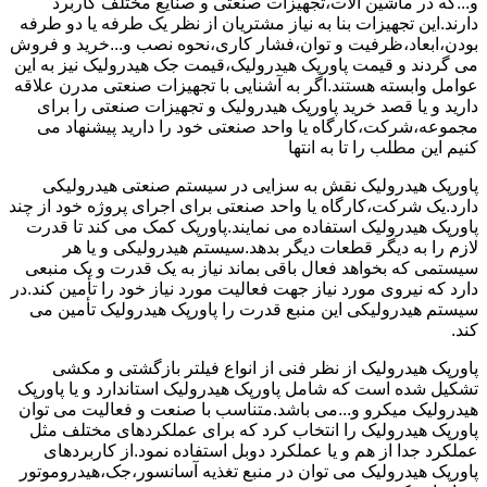
و...که در ماشین آلات،تجهیزات صنعتی و صنایع مختلف کاربرد
دارند.این تجهیزات بنا به نیاز مشتریان از نظر یک طرفه یا دو طرفه
بودن،ابعاد،ظرفیت و توان،فشار کاری،نحوه نصب و...خرید و فروش
می گردند و قیمت پاورپک هیدرولیک،قیمت جک هیدرولیک نیز به این
عوامل وابسته هستند.اگر به آشنایی با تجهیزات صنعتی مدرن علاقه
دارید و یا قصد خرید پاورپک هیدرولیک و تجهیزات صنعتی را برای
مجموعه،شرکت،کارگاه یا واحد صنعتی خود را دارید پیشنهاد می
کنیم این مطلب را تا به انتها
پاورپک هیدرولیک نقش به سزایی در سیستم صنعتی هیدرولیکی
دارد.یک شرکت،کارگاه یا واحد صنعتی برای اجرای پروژه خود از چند
پاورپک هیدرولیک استفاده می نمایند.پاورپک کمک می کند تا قدرت
لازم را به دیگر قطعات دیگر بدهد.سیستم هیدرولیکی و یا هر
سیستمی که بخواهد فعال باقی بماند نیاز به یک قدرت و یک منبعی
دارد که نیروی مورد نیاز جهت فعالیت مورد نیاز خود را تأمین کند.در
سیستم هیدرولیکی این منبع قدرت را پاورپک هیدرولیک تأمین می
کند.
پاورپک هیدرولیک از نظر فنی از انواع فیلتر بازگشتی و مکشی
تشکیل شده است که شامل پاورپک هیدرولیک استاندارد و یا پاورپک
هیدرولیک میکرو و...می باشد.متناسب با صنعت و فعالیت می توان
پاورپک هیدرولیک را انتخاب کرد که برای عملکردهای مختلف مثل
عملکرد جدا از هم و یا عملکرد دوبل استفاده نمود.از کاربردهای
پاورپک هیدرولیک می توان در منبع تغذیه آسانسور،جک،هیدروموتور