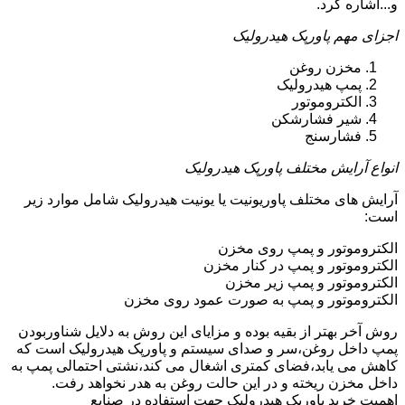
و...اشاره کرد.
اجزای مهم پاورپک هیدرولیک
مخزن روغن
پمپ هیدرولیک
الکتروموتور
شیر فشارشکن
فشارسنج
انواع آرایش مختلف پاورپک هیدرولیک
آرایش های مختلف پاوریونیت یا یونیت هیدرولیک شامل موارد زیر
است:
الکتروموتور و پمپ روی مخزن
الکتروموتور و پمپ در کنار مخزن
الکتروموتور و پمپ زیر مخزن
الکتروموتور و پمپ به صورت عمود روی مخزن
روش آخر بهتر از بقیه بوده و مزایای این روش به دلایل شناوربودن
پمپ داخل روغن،سر و صدای سیستم و پاورپک هیدرولیک است که
کاهش می یابد،فضای کمتری اشغال می کند،نشتی احتمالی پمپ به
داخل مخزن ریخته و در این حالت روغن به هدر نخواهد رفت.
اهمیت خرید پاورپک هیدرولیک جهت استفاده در صنایع