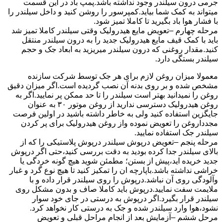
جرمی درون سیلندر وجود نداشته باشد.پمپ باد در این قسمت
میتواند به کمک شما بیاید.کمپرسور را روشن کنید و داخل سیلندر را
با فشار هوا باد بگیرید تا کاملا تمیز شود.
مرحله چهارم –تعویض مایع هیدرولیک وقتی سیلندر کاملا تمیز شد
باید با کمک قیف مایع هیدرولیک جدید را به درون سیلندر منتقل
کنید.مقدار روغنی که درون سیلندر میریزید به ابعاد جک و حجم
سیلندر بستگی دارد.
معمولا میزان روغن لازم برای هر جک توسط شرکت سازنده
مشخص شده و بر روی بدنه آن نصب گردیده است.اگر میزان دقیق
روغن را نمیدانید بهتر است سیلندر را تا حد ممکن پر نمایید.اگر به
روغن هیدرولیک دسترسی ندارید از روغن موتور ۳۰ به عنوان
جایگزین استفاده کنید ولی به خاطر داشته باشید در اولین فرصت
مجدداروغن را تعویض نموده واز روغن هیدرولیک برای پر کردن
سیلندر جک استفاده نمایید.
مرحله پنجم –تعویض درپوش سیلندر درپوش پلاستیکی را که از
بالای سیلندر جدا کرده بودید به دقت بررسی کنید،حتی اگر درپوش
جدید خریده اید،پیش از بستن؛ مطمئن شوید هیچ گونه خردگی یا
خراشی نداشته باشد.باپارچه ان را تمکیز کنید تا هیچ نوع گرد و غبار
وآلودگی روی آن نباشد.درپوش را روی سیلندر قرار داده و با
ملایمت سفت نمایید.درپوش باید کاملا صاف و بدون مشکل روی
سیلندر قرار بگیرد.اگر درپوش به درستی در جای خود سوار
نشود،هوا وارد سیلندر شده و جک به درستی کار نخواهد کرد.
مرحل ششم –آزمایش بعد از انجام مراحل قبلی و تعویض