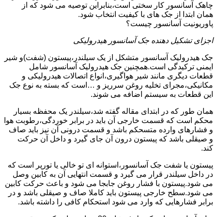
چاهک آسانسور کار سختی است،بنابراین توصیه می شود که از
همان ابتدا از جک های با کیفیت انتخاب شود.
پاوریونیت آسانسور چیست؟
اجزای تشکیل دهنده جک آسانسور هیدرولیکی
جک هیدرولیک آسانسور متشکل از یک سیلندر،پیستون (شفت)و شیر
ایمنی ترکیدگی است.همچنین جک هیدرولیک آسانسور شامل
قطعات دیگری مانند شیر هواگیری،انواع اتصالات هیدرولیکی و
مکانیکی،مجرای تخلیه روغن سرریز و …است که بسته به نوع جک
این قطعات به سیستم اضافه می شوند.
همان طور که در ابتدای مقاله گفته شد،سیلندر یک محفظه بسیار
محکم است که قسمت خارجی آن باید در برابر خوردگی،رطوبت هوا
و فشارهای وارده متسحکم باشد و قسمت درونی آن نیز باید صاف
و صیقلی باشد که پیستون درون آن جای گیرد و داخل آن حرکت
کند.
پیستون یا شفت جک آسانسور،استوانه ای تو خالی یا تورپر است که
در داخل سیلندر قرار می گیرد و قسمت انتهایی آن به کابین وصل
می شود.پیستون با فشار روغن جابجا می شود و باعث حرکت کابین
می شود.سطح خارجی پیستون باید کاملا صاف و صیقلی باشد و در
برابر فشارهایی که وارد می شود استحکام کافی را داشته باشد.