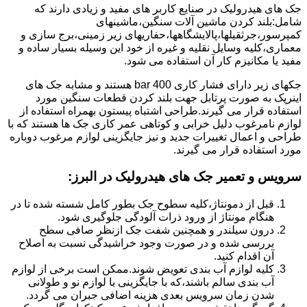
جک های هیدرولیک در صنایع کاربر های مفید و زیادی دارند که
شامل:بلند کردن ماشین آلات سنگین،ماشینهای
کمپرسور،جرثقیلها،پالایشگاهها،حفاریهای زیر زمینی،برج سازی و
معماری،کلیه وسایل نقلیه و غیره از خود این وسیله بسیار ساده و
مفید یا مکانیزم کار آن استفاده می شود.
جکهای زیر دارای فشار کاری 400 bar هستند و مشابه جک های
اینرپک به صورت پرتابل جهت بلند کردن قطعات سنگین مورد
استفاده قرار می گیرند.طراحی اشتباه پیستون بهمراه استفاده از
لوازم نامرغوب دلیل خرابی و کوتاهی عمر کاری جک ها هستند که با
طراحی و اعمال تغییرات جدید و نیز جایگزینی لوازم مرغوب دوباره
مورد استفاده قرار می گیرند.
سرویس و تعمیر جک های هیدرولیک در البرز
:
قبل از دمونتاژ،کلیه سطوح جک بطور کامل شسته شده تا در
هنگام مونتاژ از ورود ذرات آلودگی جلوگیری شود.
درون سیلندر و همچنین شفت جک ازنظر صافی سطح
بررسی شده و در صورت وجود خراشیدگی نسبت به اصلاح
آن اقدام کنید.
کلیه لوازم آب بندی تعویض شوند.ممکن است برخی از لوازم
آب بندی سالم باشند،که با جایگزینی با لوازم نو و طولانی
شدن زمان سرویس بعدی هزینه اضافی جبران می گردد.