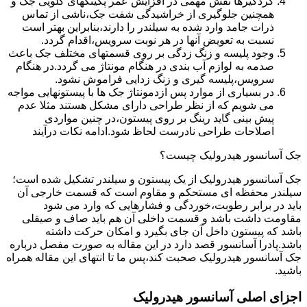
گردگیرها نقش مهمی در افزایش عمر پکینکهای گلویی جک و
همچنین جلوگیری از خراشیدگی شفت جک،ناشی از تماس
ذرات جامد وارد شده به سیلندر را دارند،بنابراین بهتر است
نسبت به تعویض آنها در هر نوبت سرویس،اقدام گردد.
وجود پلیسه و زنگ زدگی بر روی قسمتهای مختلف جک باعث
صدمه به لوازم آب بندی در هنگام مونتاژ می گردد.در هنگام
سرویس،پلیسه گیری و زنگ زدایی فراموش نشود.
در بسیاری از موارد پس ازدمونتاژ جک ها با پیستونهایی مواجه
می شویم که از نظر طراحی دارای مشکل هستند مثلا عدم
پیش بینی گاید رینگ بر روی پیستون،در چنین مواردی
اصلاحات طراحی نادرست لحاظ شود.ادامه نکات درآیند
جک آسانسور هیدرولیک چیست؟
جک آسانسور هیدرولیک از یک پیستون و سیلندر تشکیل شده است؛
سیلندر محفظه ای مستحکم و مقاوم است که قسمت خارجی آن
باید در برابر رطوبت،خوردگی و فشارهایی که وارد می شود
مقاومت داشت باشد و قسمت داخلی آن هم باید صاف و صیقلی
باشد که پیستون داخل آن جای بگیرد و امکان حرکت داشته
باشد.پادرا آسانسور قصد دارد در این مقاله به صورت مفصل درباره
جک آسانسور هیدرولیک صحبت کند،پس ما تا انتهای این مقاله همراه
باشید.
اجزای اصلی آسانسور هیدرولیک