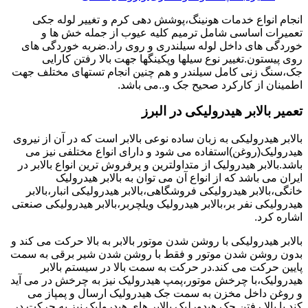
انجام انواع خدمات هونینگ،پوشش دهی کرم و تغییر لوله جکی
تعمیرات اساسی شامل ترمیم کلیه عیوب از جمله خش ها و
خوردگی های داخل لوله سیلندری و روی راد.ضربه خوردگی های
روی پیستون.تغییر نوع سیلها وپکینگها جهت بالا رفتن کارایی
جک،سنگ زنی کامل سیلندر و هم چنین انجام تستهای مختلف جهت
اطمینان از کارکرد صحیح جک و..می باشد.
تعمیر بالابر هیدرولیکی در البرز
بالابر هیدرولیکی به زبان ساده نوعی بالابر است که در آن از نیروی
هیدرولیک(روغن)استفاده می شود و دارای انواع مختلفی نیز می
باشد.بالابر هیدرولیک از متداولترین و پرفروش ترین انواع بالابر در
ایران می باشد که از انواع آن می توان به بالابر هیدرولیک
خانگی،بالابر هیدرولیکی فروشگاهی،بالابر هیدرولیکی انبار،بالابر
هیدرولیکی نفر بر،بالابر هیدرولیک ویلچربر،بالابر هیدرولیکی صنعتی
اشاره کرد.
بالابر هیدرولیکی با روشن شدن موتور بالابر به بالا حرکت می کند و
بدون روشن شدن موتور و فقط با روشن شدن شیر برقی به سمت
پایین حرکت می کند.در حرکت به سمت بالا در سیستم بالابر
هیدرولیک،با چرخش موتور،پمپ هیدرولیک نیز به چرخش در می آید
و روغن داخل مخزن به سمت جک هیدرولیک ارسال و پمپاز می
کند.با بالا رفتن جک هیدورلیک بالابر های هیدرولیک نیز به حرکت در