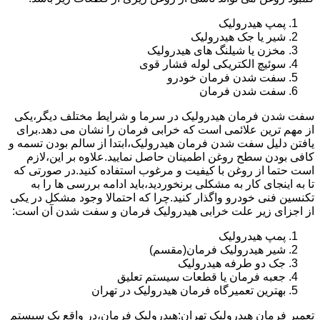
پمپ هیدرولیک
شیر یا جک هیدرولیک
مخزن یا شیلنگ های هیدرولیک
سوئیچ الکتریکی لوله فشار قوی
سفت شدن فرمان خودرو
سفت شدن فرمان
سفت شدن فرمان هیدرولیک در سرما و شرایط مختلف دیگر،یکی
از مهم ترین علائمی است که خرابی فرمان را نشان می دهد.برای
یافتن دلیل سفت شدن فرمان هیدرولیک،ابتدا از سالم بودن تسمه و
کافی بودن سطح روغن اطمینان حاصل نمایید.علاوه بر این،لازم
است حتما از روغن با کیفیت و مرغوب استفاده کنید.در صورتی که
تا به اینجای کار به مشکلی برنخوردید،باید ادامه بررسی ها را به
تکنسین فنی خودرو واگذار کنید.چرا که احتمالا وجود مشکل در یکی
از اجزای زیر علت خرابی هیدرولیک فرمان و سفت شدن آن است:
پمپ هیدرولیک
شیر هیدرولیک فرمان(مقسم)
جک دو طرفه هیدرولیک
جعبه فرمان یا قطعات سیستم تعلیق
بهترین تعمیرگاه فرمان هیدرولیک در تهران
تعمیر فرمان هیدرولیک تهران:هیدرولیک فرمان،در واقع یک سیستم