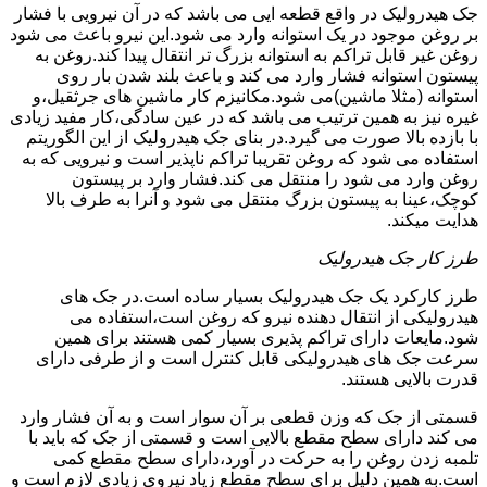
جک هیدرولیک در واقع قطعه ایی می باشد که در آن نیرویی با فشار
بر روغن موجود در یک استوانه وارد می شود.این نیرو باعث می شود
روغن غیر قابل تراکم به استوانه بزرگ تر انتقال پیدا کند.روغن به
پیستون استوانه فشار وارد می کند و باعث بلند شدن بار روی
استوانه (مثلا ماشین)می شود.مکانیزم کار ماشین های جرثقیل،و
غیره نیز به همین ترتیب می باشد که در عین سادگی،کار مفید زیادی
با بازده بالا صورت می گیرد.در بنای جک هیدرولیک از این الگوریتم
استفاده می شود که روغن تقریبا تراکم ناپذیر است و نیرویی که به
روغن وارد می شود را منتقل می کند.فشار وارد بر پیستون
کوچک،عینا به پیستون بزرگ منتقل می شود و آنرا به طرف بالا
هدایت میکند.
طرز کار جک هیدرولیک
طرز کارکرد یک جک هیدرولیک بسیار ساده است.در جک های
هیدرولیکی از انتقال دهنده نیرو که روغن است،استفاده می
شود.مایعات دارای تراکم پذیری بسیار کمی هستند برای همین
سرعت جک های هیدرولیکی قابل کنترل است و از طرفی دارای
قدرت بالایی هستند.
قسمتی از جک که وزن قطعی بر آن سوار است و به آن فشار وارد
می کند دارای سطح مقطع بالایی است و قسمتی از جک که باید با
تلمبه زدن روغن را به حرکت در آورد،دارای سطح مقطع کمی
است.به همین دلیل برای سطح مقطع زیاد نیروی زیادی لازم است و