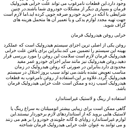
وجود دارد.این قطعات نامرغوب می تواند علت خرابی هیدرولیک
فرمان و بسیاری دیگر از مشکلات خودروی شما باشند.در چنین
شرایطی با آنکه در خرید خودرو صرفه جویی کرده اید،اما لازم است
جهت تهیه مجدد لوازم یدکی و یا تعمیر آن ها متحمل هزینه های
گزاف شوید.
خرابی روغن هیدرولیک فرمان
روغن یکی از اصلی ترین اجزای سیستم هیدرولیک است که عملکرد
بهینه این سیستم را تضمین می کند.بنابراین برای یافتن علت خرابی
هیدرولیک فرمان لازم است سلامت این روغن را مورد بررسی قرار
دهید.روغن هیدرولیک نیز مانند سایر اجزای خودرو عمر مفید
محدودی دارد.بنابراین در صورتی که روغن هیدرولیک در زمان
مناسب تعویض نشده باشد،می تواند سبب بروز اختلال در سیستم
هیدرولیک گردد.علاوه بر این،استفاده از روغن نامرغوب به قطعات
هیدرولیک آسیب زده و ممکن است علت خرابی هیدرولیک فرمان
باشد.
استفاده از رینگ و لاستیک غیراستاندارد
گاهی ممکن است برای زیبایی بیشتر اتومبیلتان به سراغ رینگ یا
لاستیک هایی بروید که از استانداردهای لازم برخوردار نیستند.این
لوازم غیراستاندارد زوایای ۵ گانه جلوبندی خودرو را بر هم می زنند
و می توانند به عنوان علت خرابی هیدرولیک فرمان شناخته