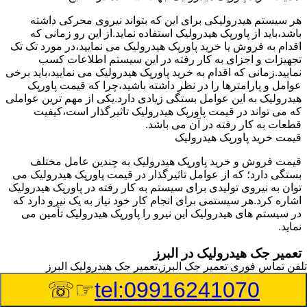
هر سیستم هیدرولیکی برای این که بتواند نیروی محرکی داشته
باشد،باید از پاورپک هیدرولیک استفاده نماید.از این رو زمانی که
اقدام به فروش یا خرید پاورپک هیدرولیک می نمایید،در مورد تک تک
تجهیزات و اجزای به کار رفته در این سیستم اطلاعات کسب
نمایید.زمانی که اقدام به خرید پاورپک هیدرولیک می نمایید،باید برخی
عوامل و پارامترها را در نظر داشته باشید،چرا که قیمت پاورپک
هیدرولیک به این عوامل بستگی زیادی دارد.یکی از مهم ترین عواملی
که می تواند در قیمت پاورپک هیدرولیک تاثیرگذار است،کیفیت
قطعات به کار رفته در آن می باشد.
قیمت خرید پاورپک هیدرولیک
قیمت فروش و خرید پاورپک هیدرولیک به چندین عامل مختلف
بستگی دارد؛ که از عوامل تاثیرگذار در قیمت پاورپک هیدرولیک می
توان به نیروی تولیدی برای سیستم به کار رفته در پاورپک هیدرولیک
اشاره کرد.هر سیستمی برای انجام کار خود نیاز به یک نیرو دارد که
در سیستم های هیدرولیک این نیرو را پاورپک هیدرولیک تأمین می
نماید.
تعمیر جک هیدرولیک در البرز
تلفن تماس فوری
تعمیر جک البرز,تعمیر جک هیدرولیک البرز
وسیله‎ای که با عملکرد خود موجب بلند شدن اهرم و یا وزن سنگین
☞☏
tel:09916241070
در یک قسمت می گردد را جک هیدرولیک می نامند.جک هیدرولیک
نیاز به برق داشته و در بعضی مواقع با استفاده از روغن کار می