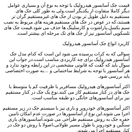
قیمت جک آسانسور هیدرولیک با توجه به نوع آن و بسیاری عوامل
دیگر کاملا متفاوت از یکدیگر است.ولی به طور کلی جک های
مستقیم به دلیل طویل تر بودن از جک های غیرمستقیم گران تر
هستند،که در عوض در جک های مستقیم هزینه های مربوط به نصب
سیم بکسل،پاراشوت و کارسلینگ ها حذف می شود.قیمت جک های
تلسکوپی آسانسور نیز از جک های تک مرحله ای بیشتر است.
کاربرد انواع جک آسانسور هیدرولیک
سوالی که به کرات پرسیده می شود این است که کدام مدل جک
آسانسور هیدرولیک برای چه کاربردی مناسب است.در جواب این
سوال باید که گفت که قانونی مشخصی در این رابطه وجود ندارد و
هر آسانسور با توجه به شرایط ساختمانی و …به صورت اختصاصی
باید بررسی شود.
اکثر آسانسورهای هیدرولیک مسافربر با ظرفیت کم یا متوسط با
جک های در کنار مستقیم کار می کنند.نوع یک جک در کنار مستقیم
نیز برای آسانسورهای خانگی دو طبقه مناسب است.
اکثر آسانسورهای خودروبر و باری نیز با سیستم جک در زیر مستقیم
اجرا می شوند.این نوع از آسانسورها در صورت عدم امکان تامین
حفره جک به روش مستقیم طراحی می شوند.آسانسورهای باری
سنگین و خودروبر با طول مسیر طولانی،اصولا با روش دو جک در
کنار مستقیم اجرا می شوند.