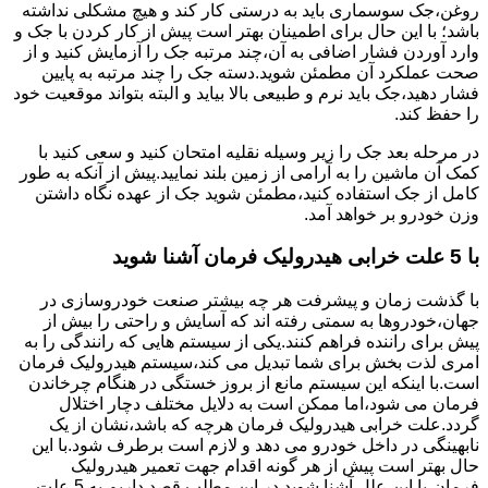
روغن،جک سوسماری باید به درستی کار کند و هیچ مشکلی نداشته
باشد؛ با این حال برای اطمینان بهتر است پیش از کار کردن با جک و
وارد آوردن فشار اضافی به آن،چند مرتبه جک را آزمایش کنید و از
صحت عملکرد آن مطمئن شوید.دسته جک را چند مرتبه به پایین
فشار دهید،جک باید نرم و طبیعی بالا بیاید و البته بتواند موقعیت خود
را حفظ کند.
در مرحله بعد جک را زیر وسیله نقلیه امتحان کنید و سعی کنید با
کمک آن ماشین را به آرامی از زمین بلند نمایید.پیش از آنکه به طور
کامل از جک استفاده کنید،مطمئن شوید جک از عهده نگاه داشتن
وزن خودرو بر خواهد آمد.
با 5 علت خرابی هیدرولیک فرمان آشنا شوید
با گذشت زمان و پیشرفت هر چه بیشتر صنعت خودروسازی در
جهان،خودروها به سمتی رفته اند که آسایش و راحتی را بیش از
پیش برای راننده فراهم کنند.یکی از سیستم هایی که رانندگی را به
امری لذت بخش برای شما تبدیل می کند،سیستم هیدرولیک فرمان
است.با اینکه این سیستم مانع از بروز خستگی در هنگام چرخاندن
فرمان می شود،اما ممکن است به دلایل مختلف دچار اختلال
گردد.علت خرابی هیدرولیک فرمان هرچه که باشد،نشان از یک
نابهینگی در داخل خودرو می دهد و لازم است برطرف شود.با این
حال بهتر است پیش از هر گونه اقدام جهت تعمیر هیدرولیک
فرمان،با این علل آشنا شوید.در این مطلب قصد داریم به 5 علت