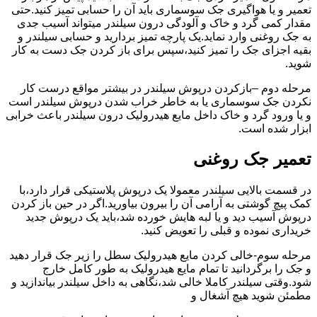
تعمیر و یا هواگیری جک سوسماری باید آن را حسابی تمیز کنید.حتی
مقدار کمی گرد و خاک و آلودگی درون سیلندر میتواند آسیب جدی
به جک روغنی وارد نماید.یک پارچه تمیز بردارید و حسابی سیلندر و
بقیه اجزای جک را تمیز کنید،سپس برای باز کردن جک دست به کار
شوید.
مرحله دوم –بازکردن درپوش سیلندر در بیشتر مواقع درست کار
نکردن جک سوسماری یا به خاطر خراب شدن درپوش سیلندر است
و یا ورود گرد و خاک داخل مایع هیدرولیک درون سیلندر باعث خرابی
ابزار شده است.
تعمیر جک روغنی
در قسمت بالایی سیلندر معمولا یک درپوش پلاستیکی قرار دارد،با
کمک پیچ گوشتی به آرامی آن را بیرون بیاورید.اگر در حین باز کردن
درپوش آسیب دید و یا لبه هایش خورده شد،باید یک درپوش جدید
خریداری نموده و قبلی را تعویض کنید.
مرحله سوم-خالی کردن مایع هیدرولیک سطل را زیر جک قرار دهید
و جک را برگردانید تا تمام مایع هیدرولیک به طور کامل خارج
شود.وقتی سیلندر کاملا خالی شد،نگاهی به داخل سیلندر بیاندازید و
مطمئن شوید هیچ آشغال و