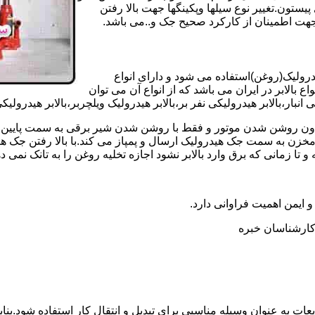
تون.تغییر نوع سیلها وپکینگها جهت بالا رفتن
هت اطمینان از کارکرد صحیح جک و..می باشد.
یدرولیک(روغن)استفاده می شود و دارای انواع
ع بالابر در ایران می باشد که از انواع آن می توان
 انبار،بالابر هیدرولیکی نفر بر،بالابر هیدرولیک ویلچربر،بالابر هیدرول
و بدون روشن شدن موتور و فقط با روشن شدن شیر برقی به سمت پایین 
ن به سمت جک هیدرولیک ارسال و پمپاز می کند.با بالا رفتن جک هیدو
 زمانی که برق وارد بالابر نشود اجازه تخلیه روغن را به تانک نمی ده
 و ایمن اهمیت فراوانی دارد.
ر کارشناسان خبره
عات به عنوان وسیله مناسبی برای تبدیل و انتقال کار استفاده شود.بناب