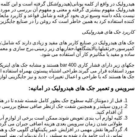
هیدرولیک در واقع از کلمه یونانی(هیدرو)شکل گرفته است و این کلمه
هیدرولیک مفهوم بیشتری گرفته و معنی و مفهوم آن بررسی در مورد 
نیست بلکه دامنه وسیع تری بخود گرفته و شامل قواعد و کاربرد مای
کننده استفاده کرد به همین خاطر است که روغن را در صنایع جایگزین
کاربرد جک های هیدرولیکی
جک های هیدرولیک در صنایع کاربر های مفید و زیادی دارند که شامل:
کمپرسور،جرثقیلها،پالایشگاهها،حفاریهای زیر زمینی،برج سازی و معمار
ساده و مفید یا مکانیزم کار آن استفاده می شود.
جکهای زیر دارای فشار کاری 400 bar هستند
مورد استفاده قرار می گیرند.طراحی اشتباه پیستون بهمراه استفاده ا
جک ها هستند که با طراحی و اعمال تغییرات جدید و نیز جایگزینی لواز
سرویس و تعمیر جک های هیدرولیک در امانیه
:
قبل از دمونتاژ،کلیه سطوح جک بطور کامل شسته شده تا در هنگ
درون سیلندر و همچنین شفت جک ازنظر صافی سطح بررسی ش
آن اقدام کنید.
کلیه لوازم آب بندی تعویض شوند.ممکن است برخی از لوازم آب بن
طولانی شدن زمان سرویس بعدی هزینه اضافی جبران می گردد
گردگیرها نقش مهمی در افزایش عمر پکینکهای گلویی جک و ه
تماس ذرات جامد وارد شده به سیلندر را دارند،بنابراین بهتر ا