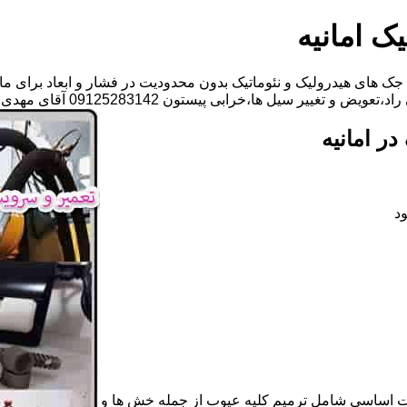
ک امانیه
ک های هیدرولیک و نئوماتیک بدون محدودیت در فشار و ابعاد برای ما
سیل ها،خرابی پیستون 09125283142 آقای مهدی ابراهیمی
ر امانیه
د
ات اساسی شامل ترمیم کلیه عیوب از جمله خش ها و