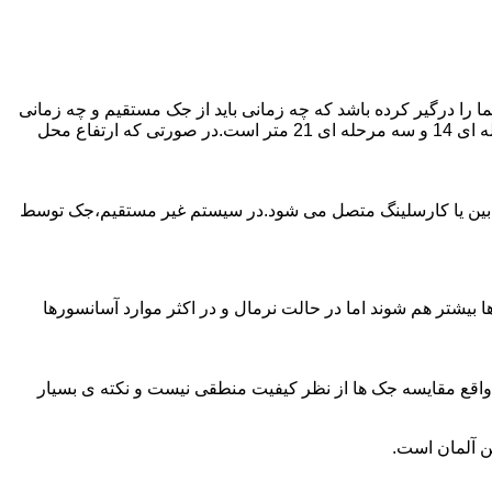
را درگیر کرده باشد که چه زمانی باید از جک مستقیم و چه زمانی
از جک غیرمستقیم استفاده کنیم؟ جک های مستقیم تا 21 متر را ساپورت می کنند و این مقدار در جک تلسکوپی تک مرحله ای 7 متر،دو مرحله ای 14 و سه مرحله ای 21 متر است.در صورتی که ارتفاع محل
ابین یا کارسلینگ متصل می شود.در سیستم غیر مستقیم،جک توسط
بیشتر هم شوند اما در حالت نرمال و در اکثر موارد آسانسورها
ر واقع مقایسه جک ها از نظر کیفیت منطقی نیست و نکته ی بسیار
ن آلمان است.