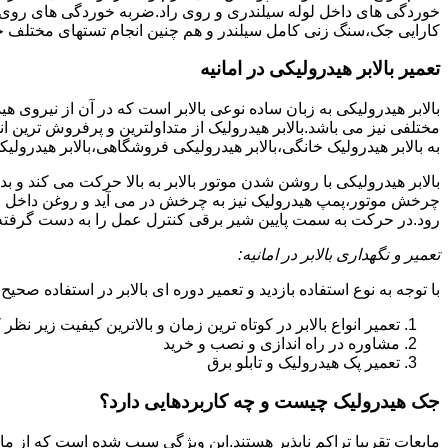
خوردگی های داخل لوله سیلندری و روی راد.ضربه خوردگی های روی پیس
کارایی جک،سنگ زنی کامل سیلندر و هم چنین انجام تستهای مختلف ج
تعمیر بالابر هیدرولیکی در امانیه
بالابر هیدرولیکی به زبان ساده نوعی بالابر است که در آن از نیروی ه
مختلفی نیز می باشد.بالابر هیدرولیک از متداولترین و پرفروش ترین انوا
به بالابر هیدرولیک خانگی،بالابر هیدرولیکی فروشگاهی،بالابر هیدرولیکی
بالابر هیدرولیکی با روشن شدن موتور بالابر به بالا حرکت می کند 
چرخش موتور،پمپ هیدرولیک نیز به چرخش در می آید و روغن داخل مخز
رود.در حرکت به سمت پایین شیر برقی کنترل عمل را به دست گرفته و تا
تعمیر و نگهداری بالابر در امانیه:
با توجه به نوع استفاده بازدید و تعمیر دوره ای بالابر در استفاده صحیح
تعمیر انواع بالابر در کوتاه ترین زمان و بالاترین کیفیت زیر نظ
مشاوره در راه اندازی و نصب و خرید
تعمیر پک هیدرولیک و تابلو برق
جک هیدرولیک چیست و چه کاربردهایی دارد؟
مایعات تقریبا تراکم ناپذیر هستند.این ویژگی سبب شده است که از مای