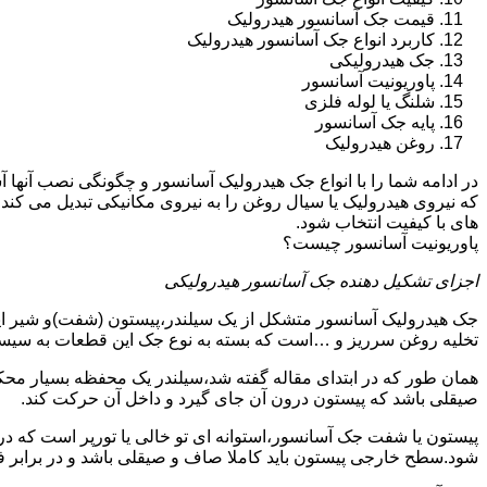
قیمت جک آسانسور هیدرولیک
کاربرد انواع جک آسانسور هیدرولیک
جک هیدرولیکی
پاوریونیت آسانسور
شلنگ یا لوله فلزی
پایه جک آسانسور
روغن هیدرولیک
در ادامه شما را با انواع جک هیدرولیک آسانسور و چگونگی نصب آنه
که نیروی هیدرولیک یا سیال روغن را به نیروی مکانیکی تبدیل می کند
های با کیفیت انتخاب شود.
پاوریونیت آسانسور چیست؟
اجزای تشکیل دهنده جک آسانسور هیدرولیکی
جک هیدرولیک آسانسور متشکل از یک سیلندر،پیستون (شفت)و شیر ای
تخلیه روغن سرریز و …است که بسته به نوع جک این قطعات به سیس
همان طور که در ابتدای مقاله گفته شد،سیلندر یک محفظه بسیار مح
صیقلی باشد که پیستون درون آن جای گیرد و داخل آن حرکت کند.
پیستون یا شفت جک آسانسور،استوانه ای تو خالی یا تورپر است که د
شود.سطح خارجی پیستون باید کاملا صاف و صیقلی باشد و در برابر ف