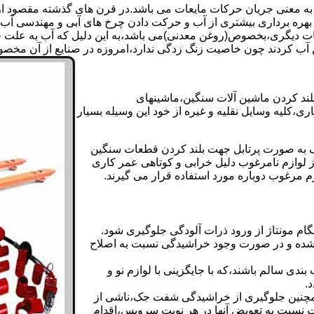
 به معنی جریان حرکات مایعات می باشد.در قرن های گذشته مقصود از ک
بهره برداری بیشتری از آب و حرکت دادن چرخ های آبی و مهندسی آب 
عات دیگری،بخصوص(روغن معدنی)می باشد،به این دلیل که آب به علت خا
 آب کردند چون خاصیت زنگ زدگی ندارد،امروزه در صنایع از آن مخصوصا
بلند کردن ماشین آلات سنگین،ماشینهای
ی،کلیه وسایل نقلیه و غیره از خود این وسیله بسیار
 و مشابه جک های اینرپک به صورت پرتابل جهت بلند کردن قطعات سنگین
ز لوازم نامرغوب دلیل خرابی و کوتاهی عمر کاری
م مرغوب دوباره مورد استفاده قرار می گیرند.
ام مونتاژ از ورود ذرات آلودگی جلوگیری شود.
ده و در صورت وجود خراشیدگی نسبت به اصلاح
دی سالم باشند،که با جایگزینی با لوازم نو و
.
مچنین جلوگیری از خراشیدگی شفت جک،ناشی از
ست نسبت به تعویض آنها در هر نوبت سرویس،اقدام