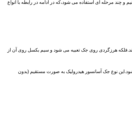
ای آسانسورهایی که ظرفیتشان بیش از 30 تن است از جک های غیرمستقیم و چند مرحله ای استفاده می شود،که در ادامه در رابطه با انواع
کند.فلکه هرزگردی روی جک تعبیه می شود و سیم بکسل روی آن از
شود.این نوع جک آسانسور هیدرولیک به صورت مستقیم (بدون