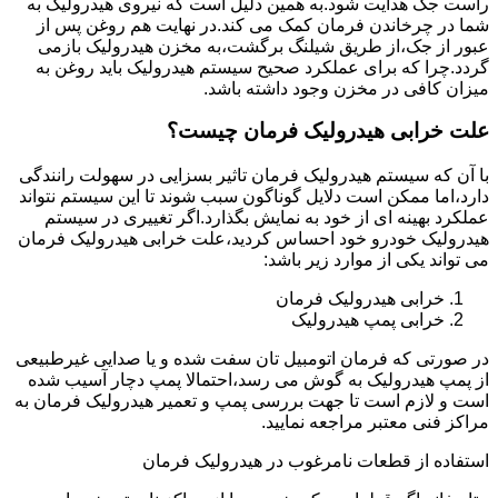
راست جک هدایت شود.به همین دلیل است که نیروی هیدرولیک به
شما در چرخاندن فرمان کمک می کند.در نهایت هم روغن پس از
عبور از جک،از طریق شیلنگ برگشت،به مخزن هیدرولیک بازمی
گردد.چرا که برای عملکرد صحیح سیستم هیدرولیک باید روغن به
میزان کافی در مخزن وجود داشته باشد.
علت خرابی هیدرولیک فرمان چیست؟
با آن که سیستم هیدرولیک فرمان تاثیر بسزایی در سهولت رانندگی
دارد،اما ممکن است دلایل گوناگون سبب شوند تا این سیستم نتواند
عملکرد بهینه ای از خود به نمایش بگذارد.اگر تغییری در سیستم
هیدرولیک خودرو خود احساس کردید،علت خرابی هیدرولیک فرمان
می تواند یکی از موارد زیر باشد:
خرابی هیدرولیک فرمان
خرابی پمپ هیدرولیک
در صورتی که فرمان اتومبیل تان سفت شده و یا صدایی غیرطبیعی
از پمپ هیدرولیک به گوش می رسد،احتمالا پمپ دچار آسیب شده
است و لازم است تا جهت بررسی پمپ و تعمیر هیدرولیک فرمان به
مراکز فنی معتبر مراجعه نمایید.
استفاده از قطعات نامرغوب در هیدرولیک فرمان