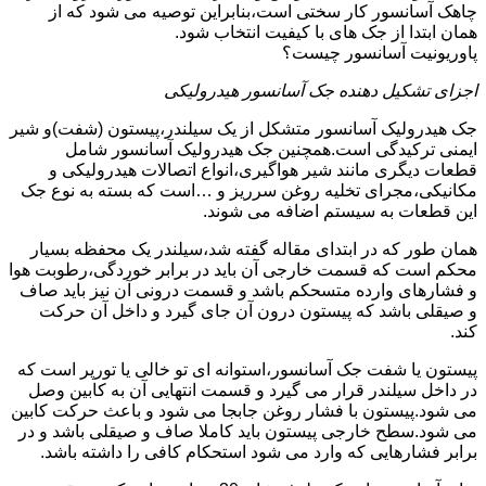
چاهک آسانسور کار سختی است،بنابراین توصیه می شود که از
همان ابتدا از جک های با کیفیت انتخاب شود.
پاوریونیت آسانسور چیست؟
اجزای تشکیل دهنده جک آسانسور هیدرولیکی
جک هیدرولیک آسانسور متشکل از یک سیلندر،پیستون (شفت)و شیر
ایمنی ترکیدگی است.همچنین جک هیدرولیک آسانسور شامل
قطعات دیگری مانند شیر هواگیری،انواع اتصالات هیدرولیکی و
مکانیکی،مجرای تخلیه روغن سرریز و …است که بسته به نوع جک
این قطعات به سیستم اضافه می شوند.
همان طور که در ابتدای مقاله گفته شد،سیلندر یک محفظه بسیار
محکم است که قسمت خارجی آن باید در برابر خوردگی،رطوبت هوا
و فشارهای وارده متسحکم باشد و قسمت درونی آن نیز باید صاف
و صیقلی باشد که پیستون درون آن جای گیرد و داخل آن حرکت
کند.
پیستون یا شفت جک آسانسور،استوانه ای تو خالی یا تورپر است که
در داخل سیلندر قرار می گیرد و قسمت انتهایی آن به کابین وصل
می شود.پیستون با فشار روغن جابجا می شود و باعث حرکت کابین
می شود.سطح خارجی پیستون باید کاملا صاف و صیقلی باشد و در
برابر فشارهایی که وارد می شود استحکام کافی را داشته باشد.