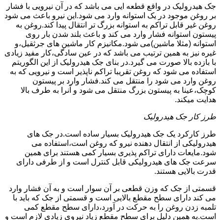
جک هیدرولیک در واقع قطعه ایی می باشد که در آن نیرویی با فشار
بر روغن موجود در یک استوانه وارد می شود.این نیرو باعث می شود
روغن غیر قابل تراکم به استوانه بزرگ تر انتقال پیدا کند.روغن به
پیستون استوانه فشار وارد می کند و باعث بلند شدن بار روی
استوانه (مثلا ماشین)می شود.مکانیزم کار ماشین های جرثقیل،و
غیره نیز به همین ترتیب می باشد که در عین سادگی،کار مفید زیادی
با بازده بالا صورت می گیرد.در بنای جک هیدرولیک از این الگوریتم
استفاده می شود که روغن تقریبا تراکم ناپذیر است و نیرویی که به
روغن وارد می شود را منتقل می کند.فشار وارد بر پیستون
کوچک،عینا به پیستون بزرگ منتقل می شود و آنرا به طرف بالا
هدایت میکند.
طرز کار جک هیدرولیک
طرز کارکرد یک جک هیدرولیک بسیار ساده است.در جک های
هیدرولیکی از انتقال دهنده نیرو که روغن است،استفاده می
شود.مایعات دارای تراکم پذیری بسیار کمی هستند برای همین
سرعت جک های هیدرولیکی قابل کنترل است و از طرفی دارای
قدرت بالایی هستند.
قسمتی از جک که وزن قطعی بر آن سوار است و به آن فشار وارد
می کند دارای سطح مقطع بالایی است و قسمتی از جک که باید با
تلمبه زدن روغن را به حرکت در آورد،دارای سطح مقطع کمی
است.به همین دلیل برای سطح مقطع زیاد نیروی زیادی لازم است و