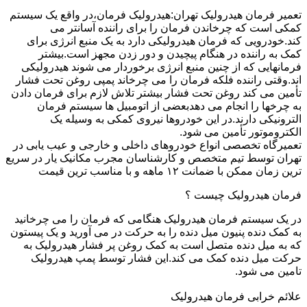
تعمیر فرمان هیدرولیک تهران:هیدرولیک فرمان،در واقع یک سیستم
کمکی است که چرخاندن فرمان را برای راننده آسانتر می
کند.خودرویی که فرمان هیدرولیکی دارد به یک منبع انرژی برای
کمک به راننده در هنگام پیچیدن و دور زدن مجهز است.بیشتر
فرمانهایی که از چنین منبع انرژی برخوردار می شوند هیدرولیکی
اند.وقتی راننده فلکه فرمان را می چرخاند پمپی روغن تحت فشار
تأمین می کند روغن تحت فشار بیشتر تلاش لازم برای فرمان دادن
به چرخها را انجام می دهدبعضی از اتومبیل ها سیستم فرمان
الترونیکی دارند.در این خودروها نیروی کمکی به وسیله یک
الکتروموتور تأمین می شود.
تعمیرگاه تخصصی انواع خودروهای داخلی و خارجی و عیب یابی در
تهران توسط تیم متخصص و کارشناسان مجرب مکانیک یار در سریع
ترین زمان ممکن با ضمانت ۱۲ ماهه و با مناسب ترین قیمت
فرمان هیدرولیک چیست ؟
در یک سیستم فرمان هیدرولیک هنگامی که فرمان را می چرخانید
به کمک دنده پنیون میل دنده را به حرکت در می آورید و یک پیستون
که به میل دنده متصل است به کمک روغن پر فشار هیدرولیک به
حرکت میل دنده کمک می کند.این فشار توسط پمپ هیدرولیک
تامین می شود.
علائم خرابی فرمان هیدرولیک