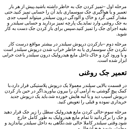
مرحله اول –تمیز کردن جک به خاطر داشته باشید،پیش از هر بار
تعمیر و یا هواگیری جک سوسماری باید آن را حسابی تمیز کنید.حتی
مقدار کمی گرد و خاک و آلودگی درون سیلندر میتواند آسیب جدی
به جک روغنی وارد نماید.یک پارچه تمیز بردارید و حسابی سیلندر و
بقیه اجزای جک را تمیز کنید،سپس برای باز کردن جک دست به کار
شوید.
مرحله دوم –بازکردن درپوش سیلندر در بیشتر مواقع درست کار
نکردن جک سوسماری یا به خاطر خراب شدن درپوش سیلندر است
و یا ورود گرد و خاک داخل مایع هیدرولیک درون سیلندر باعث خرابی
ابزار شده است.
تعمیر جک روغنی
در قسمت بالایی سیلندر معمولا یک درپوش پلاستیکی قرار دارد،با
کمک پیچ گوشتی به آرامی آن را بیرون بیاورید.اگر در حین باز کردن
درپوش آسیب دید و یا لبه هایش خورده شد،باید یک درپوش جدید
خریداری نموده و قبلی را تعویض کنید.
مرحله سوم-خالی کردن مایع هیدرولیک سطل را زیر جک قرار دهید
و جک را برگردانید تا تمام مایع هیدرولیک به طور کامل خارج
شود.وقتی سیلندر کاملا خالی شد،نگاهی به داخل سیلندر بیاندازید و
مطمئن شوید هیچ آشغال و