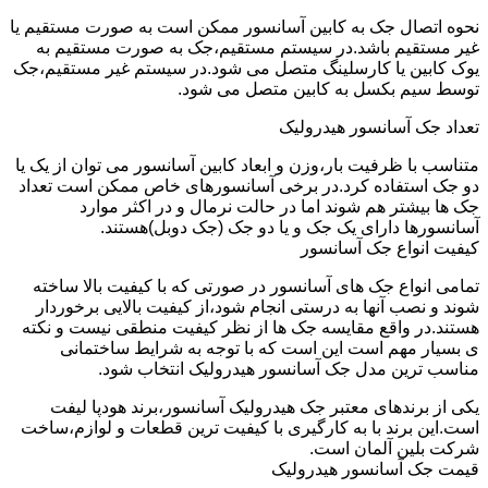
نحوه اتصال جک به کابین آسانسور ممکن است به صورت مستقیم یا
غیر مستقیم باشد.در سیستم مستقیم،جک به صورت مستقیم به
یوک کابین یا کارسلینگ متصل می شود.در سیستم غیر مستقیم،جک
توسط سیم بکسل به کابین متصل می شود.
تعداد جک آسانسور هیدرولیک
متناسب با ظرفیت بار،وزن و ابعاد کابین آسانسور می توان از یک یا
دو جک استفاده کرد.در برخی آسانسورهای خاص ممکن است تعداد
جک ها بیشتر هم شوند اما در حالت نرمال و در اکثر موارد
آسانسورها دارای یک جک و یا دو جک (جک دوبل)هستند.
کیفیت انواع جک آسانسور
تمامی انواع جک های آسانسور در صورتی که با کیفیت بالا ساخته
شوند و نصب آنها به درستی انجام شود،از کیفیت بالایی برخوردار
هستند.در واقع مقایسه جک ها از نظر کیفیت منطقی نیست و نکته
ی بسیار مهم است این است که با توجه به شرایط ساختمانی
مناسب ترین مدل جک آسانسور هیدرولیک انتخاب شود.
یکی از برندهای معتبر جک هیدرولیک آسانسور،برند هودپا لیفت
است.این برند با به کارگیری با کیفیت ترین قطعات و لوازم،ساخت
شرکت بلین آلمان است.
قیمت جک آسانسور هیدرولیک