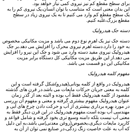
برای سطح مقطع کم نیز نیروی کمی نیاز خواهد بود.
این بدان معنی است که متناسب با توان انسان،یک نیروی کم را به
یک سطح مقطع کم وارد می کنیم تا به یک نیروی زیاد در سطح
مقطع بزرگ،غلبه کنیم.
دسته جک هیدرولیک
دسته جک نیز یک اهرم نوع دوم می باشد و مزیت مکانیکی مخصوص
به خود را دارد.دسته اهرم نیروی محرک را افزایش می دهد.بر جک
هیدرولیک نیروی مفید دسته وارد می شود و جک این نیرو را افزایش
می دهد.از این طریق مزیت مکانیکی کل دستگاه برابر مزیت
مکانیکی این دو قسمت می باشد.
مفهوم کلمه هیدرولیک
هیدرولیک در واقع از کلمه یونانی(هیدرو)شکل گرفته است و این
کلمه به معنی جریان حرکات مایعات می باشد.در قرن های گذشته
مقصود از کلمه هیدرولیک فقط آب بوده و البته بعد از گذر زمان
عنوان هیدرولیک مفهوم بیشتری گرفته و معنی و مفهوم آن بررسی
در مورد بهره برداری بیشتری از آب و حرکت دادن چرخ های آبی و
مهندسی آب بوده است.مفهوم هیدرولیک در این قرن دیگر فقط به
معنی آب نیست بلکه دامنه وسیع تری بخود گرفته و شامل قواعد و
کاربرد مایعات دیگری،بخصوص(روغن معدنی)می باشد،به این دلیل
که آب به علت خاصیت زنگ زدگی،در صنایع نمی توان از آن به