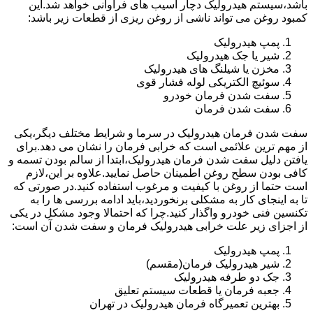
باشد،سیستم هیدرولیک دچار آسیب های فراوانی خواهد شد.این
کمبود روغن می تواند ناشی از روغن ریزی از قطعات زیر باشد:
پمپ هیدرولیک
شیر یا جک هیدرولیک
مخزن یا شیلنگ های هیدرولیک
سوئیچ الکتریکی لوله فشار قوی
سفت شدن فرمان خودرو
سفت شدن فرمان
سفت شدن فرمان هیدرولیک در سرما و شرایط مختلف دیگر،یکی
از مهم ترین علائمی است که خرابی فرمان را نشان می دهد.برای
یافتن دلیل سفت شدن فرمان هیدرولیک،ابتدا از سالم بودن تسمه و
کافی بودن سطح روغن اطمینان حاصل نمایید.علاوه بر این،لازم
است حتما از روغن با کیفیت و مرغوب استفاده کنید.در صورتی که
تا به اینجای کار به مشکلی برنخوردید،باید ادامه بررسی ها را به
تکنسین فنی خودرو واگذار کنید.چرا که احتمالا وجود مشکل در یکی
از اجزای زیر علت خرابی هیدرولیک فرمان و سفت شدن آن است:
پمپ هیدرولیک
شیر هیدرولیک فرمان(مقسم)
جک دو طرفه هیدرولیک
جعبه فرمان یا قطعات سیستم تعلیق
بهترین تعمیرگاه فرمان هیدرولیک در تهران