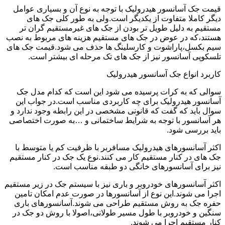
قیمت جک آسانسور هیدرولیک با توجه به نوع آن و بسیاری عوامل
دیگر کاملا متفاوت از یکدیگر است.ولی به طور کلی جک های
مستقیم به دلیل طویل تر بودن از جک های غیرمستقیم گران تر
هستند،که در عوض در جک های مستقیم هزینه های مربوط به نصب
سیم بکسل،پاراشوت و کارسلینگ ها حذف می شود.قیمت جک های
تلسکوپی آسانسور نیز از جک های تک مرحله ای بیشتر است.
کاربرد انواع جک آسانسور هیدرولیک
سوالی که به کرات پرسیده می شود این است که کدام مدل جک
آسانسور هیدرولیک برای چه کاربردی مناسب است.در جواب این
سوال باید که گفت که قانونی مشخصی در این رابطه وجود ندارد و
هر آسانسور با توجه به شرایط ساختمانی و …به صورت اختصاصی
باید بررسی شود.
اکثر آسانسورهای هیدرولیک مسافربر با ظرفیت کم یا متوسط با
جک های در کنار مستقیم کار می کنند.نوع یک جک در کنار مستقیم
نیز برای آسانسورهای خانگی دو طبقه مناسب است.
اکثر آسانسورهای خودروبر و باری نیز با سیستم جک در زیر مستقیم
اجرا می شوند.این نوع از آسانسورها در صورت عدم امکان تامین
حفره جک به روش مستقیم طراحی می شوند.آسانسورهای باری
سنگین و خودروبر با طول مسیر طولانی،اصولا با روش دو جک در
کنار مستقیم اجرا می شوند.