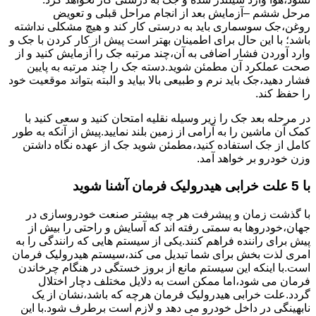
مرحل ششم –آزمایش بعد از انجام مراحل قبلی و تعویض
روغن،جک سوسماری باید به درستی کار کند و هیچ مشکلی نداشته
باشد؛ با این حال برای اطمینان بهتر است پیش از کار کردن با جک و
وارد آوردن فشار اضافی به آن،چند مرتبه جک را آزمایش کنید و از
صحت عملکرد آن مطمئن شوید.دسته جک را چند مرتبه به پایین
فشار دهید،جک باید نرم و طبیعی بالا بیاید و البته بتواند موقعیت خود
را حفظ کند.
در مرحله بعد جک را زیر وسیله نقلیه امتحان کنید و سعی کنید با
کمک آن ماشین را به آرامی از زمین بلند نمایید.پیش از آنکه به طور
کامل از جک استفاده کنید،مطمئن شوید جک از عهده نگاه داشتن
وزن خودرو بر خواهد آمد.
با 5 علت خرابی هیدرولیک فرمان آشنا شوید
با گذشت زمان و پیشرفت هر چه بیشتر صنعت خودروسازی در
جهان،خودروها به سمتی رفته اند که آسایش و راحتی را بیش از
پیش برای راننده فراهم کنند.یکی از سیستم هایی که رانندگی را به
امری لذت بخش برای شما تبدیل می کند،سیستم هیدرولیک فرمان
است.با اینکه این سیستم مانع از بروز خستگی در هنگام چرخاندن
فرمان می شود،اما ممکن است به دلایل مختلف دچار اختلال
گردد.علت خرابی هیدرولیک فرمان هرچه که باشد،نشان از یک
نابهینگی در داخل خودرو می دهد و لازم است برطرف شود.با این