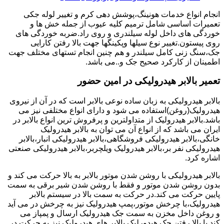
انجام انواع خدمات هونینگ،پوشش دهی کرم و تغییر لوله جکی
تعمیرات اساسی شامل ترمیم کلیه عیوب از جمله خش ها و
خوردگی های داخل لوله سیلندری و روی راد.ضربه خوردگی های
روی پیستون.تغییر نوع سیلها وپکینگها جهت بالا رفتن کارایی
جک،سنگ زنی کامل سیلندر و هم چنین انجام تستهای مختلف جهت
اطمینان از کارکرد صحیح جک و..می باشد.
تعمیر بالابر هیدرولیکی در امین حضور
بالابر هیدرولیکی به زبان ساده نوعی بالابر است که در آن از نیروی
هیدرولیک(روغن)استفاده می شود و دارای انواع مختلفی نیز می
باشد.بالابر هیدرولیک از متداولترین و پرفروش ترین انواع بالابر در
ایران می باشد که از انواع آن می توان به بالابر هیدرولیک
خانگی،بالابر هیدرولیکی فروشگاهی،بالابر هیدرولیکی انبار،بالابر
هیدرولیکی نفر بر،بالابر هیدرولیک ویلچربر،بالابر هیدرولیکی صنعتی
اشاره کرد.
بالابر هیدرولیکی با روشن شدن موتور بالابر به بالا حرکت می کند و
بدون روشن شدن موتور و فقط با روشن شدن شیر برقی به سمت
پایین حرکت می کند.در حرکت به سمت بالا در سیستم بالابر
هیدرولیک،با چرخش موتور،پمپ هیدرولیک نیز به چرخش در می آید
و روغن داخل مخزن به سمت جک هیدرولیک ارسال و پمپاز می
کند.با بالا رفتن جک هیدورلیک بالابر های هیدرولیک نیز به حرکت در