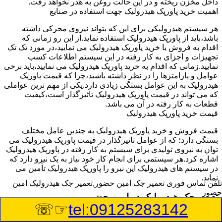
داخل مخزن ریخته و در این حالت روغن به هدر نخواهد رفت.
اهمیت خرید پاورپک هیدرولیک جهت استفاده در صنایع
هر سیستم هیدرولیکی برای این که بتواند نیروی محرکی داشته
باشد،باید از پاورپک هیدرولیک استفاده نماید.از این رو زمانی که
اقدام به فروش یا خرید پاورپک هیدرولیک می نمایید،در مورد تک تک
تجهیزات و اجزای به کار رفته در این سیستم اطلاعات کسب
نمایید.زمانی که اقدام به خرید پاورپک هیدرولیک می نمایید،باید برخی
عوامل و پارامترها را در نظر داشته باشید،چرا که قیمت پاورپک
هیدرولیک به این عوامل بستگی زیادی دارد.یکی از مهم ترین عواملی
که می تواند در قیمت پاورپک هیدرولیک تاثیرگذار است،کیفیت
قطعات به کار رفته در آن می باشد.
قیمت خرید پاورپک هیدرولیک
قیمت فروش و خرید پاورپک هیدرولیک به چندین عامل مختلف
بستگی دارد؛ که از عوامل تاثیرگذار در قیمت پاورپک هیدرولیک می
توان به نیروی تولیدی برای سیستم به کار رفته در پاورپک هیدرولیک
اشاره کرد.هر سیستمی برای انجام کار خود نیاز به یک نیرو دارد که
در سیستم های هیدرولیک این نیرو را پاورپک هیدرولیک تأمین می
نماید.
تلفن تماس فوری
تعمیر جک امین حضور,تعمیر جک هیدرولیک امین
حضور
تعمیر جک هیدرولیک در امین حضور
☞☏
tel:09125283142
وسیله‎ای که با عملکرد خود موجب بلند شدن اهرم و یا وزن سنگین