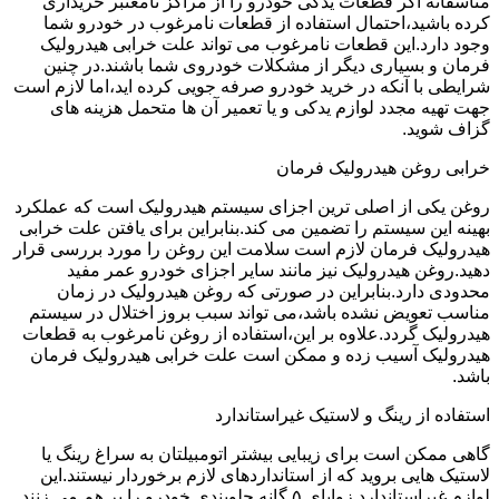
متاسفانه اگر قطعات یدکی خودرو را از مراکز نامعتبر خریداری
کرده باشید،احتمال استفاده از قطعات نامرغوب در خودرو شما
وجود دارد.این قطعات نامرغوب می تواند علت خرابی هیدرولیک
فرمان و بسیاری دیگر از مشکلات خودروی شما باشند.در چنین
شرایطی با آنکه در خرید خودرو صرفه جویی کرده اید،اما لازم است
جهت تهیه مجدد لوازم یدکی و یا تعمیر آن ها متحمل هزینه های
گزاف شوید.
خرابی روغن هیدرولیک فرمان
روغن یکی از اصلی ترین اجزای سیستم هیدرولیک است که عملکرد
بهینه این سیستم را تضمین می کند.بنابراین برای یافتن علت خرابی
هیدرولیک فرمان لازم است سلامت این روغن را مورد بررسی قرار
دهید.روغن هیدرولیک نیز مانند سایر اجزای خودرو عمر مفید
محدودی دارد.بنابراین در صورتی که روغن هیدرولیک در زمان
مناسب تعویض نشده باشد،می تواند سبب بروز اختلال در سیستم
هیدرولیک گردد.علاوه بر این،استفاده از روغن نامرغوب به قطعات
هیدرولیک آسیب زده و ممکن است علت خرابی هیدرولیک فرمان
باشد.
استفاده از رینگ و لاستیک غیراستاندارد
گاهی ممکن است برای زیبایی بیشتر اتومبیلتان به سراغ رینگ یا
لاستیک هایی بروید که از استانداردهای لازم برخوردار نیستند.این
لوازم غیراستاندارد زوایای ۵ گانه جلوبندی خودرو را بر هم می زنند