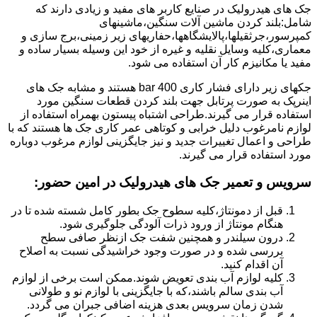
جک های هیدرولیک در صنایع کاربر های مفید و زیادی دارند که
شامل:بلند کردن ماشین آلات سنگین،ماشینهای
کمپرسور،جرثقیلها،پالایشگاهها،حفاریهای زیر زمینی،برج سازی و
معماری،کلیه وسایل نقلیه و غیره از خود این وسیله بسیار ساده و
مفید یا مکانیزم کار آن استفاده می شود.
جکهای زیر دارای فشار کاری 400 bar هستند و مشابه جک های
اینرپک به صورت پرتابل جهت بلند کردن قطعات سنگین مورد
استفاده قرار می گیرند.طراحی اشتباه پیستون بهمراه استفاده از
لوازم نامرغوب دلیل خرابی و کوتاهی عمر کاری جک ها هستند که با
طراحی و اعمال تغییرات جدید و نیز جایگزینی لوازم مرغوب دوباره
مورد استفاده قرار می گیرند.
سرویس و تعمیر جک های هیدرولیک در امین حضور
:
قبل از دمونتاژ،کلیه سطوح جک بطور کامل شسته شده تا در
هنگام مونتاژ از ورود ذرات آلودگی جلوگیری شود.
درون سیلندر و همچنین شفت جک ازنظر صافی سطح
بررسی شده و در صورت وجود خراشیدگی نسبت به اصلاح
آن اقدام کنید.
کلیه لوازم آب بندی تعویض شوند.ممکن است برخی از لوازم
آب بندی سالم باشند،که با جایگزینی با لوازم نو و طولانی
شدن زمان سرویس بعدی هزینه اضافی جبران می گردد.