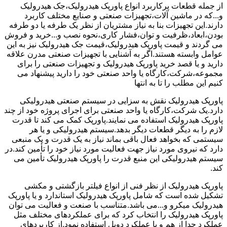
از جمله قطعات پرکاربرد انواع پاورپک هیدرولیک،جک هیدرولیک
و...که در ماشین آلات،تجهیزات صنعتی و صنایع مختلف کاربرد
دارند.این تجهیزات بنا به نیاز مشتریان از نظر یک طرفه یا دو طرفه
بودن،ابعاد،ظرفیت و توان،فشار کاری،نحوه نصب و...خرید و فروش
می گردند و قیمت پاورپک هیدرولیک،قیمت جک هیدرولیک نیز به این
عوامل وابسته هستند.اگر به آشنایی با تجهیزات صنعتی مدرن علاقه
دارید و یا قصد خرید پاورپک هیدرولیک و تجهیزات صنعتی را برای
مجموعه،شرکت،کارگاه یا واحد صنعتی خود را دارید پیشنهاد می
کنیم این مطلب را تا به انتها
پاورپک هیدرولیک نقش به سزایی در سیستم صنعتی هیدرولیکی
دارد.یک شرکت،کارگاه یا واحد صنعتی برای اجرای پروژه خود از چند
پاورپک هیدرولیک استفاده می نمایند.پاورپک کمک می کند تا قدرت
لازم را به دیگر قطعات دیگر بدهد.سیستم هیدرولیکی و یا هر
سیستمی که بخواهد فعال باقی بماند نیاز به یک قدرت و یک منبعی
دارد که نیروی مورد نیاز جهت فعالیت مورد نیاز خود را تأمین کند.در
سیستم هیدرولیکی این منبع قدرت را پاورپک هیدرولیک تأمین می
کند.
پاورپک هیدرولیک از نظر فنی از انواع فیلتر بازگشتی و مکشی
تشکیل شده است که شامل پاورپک هیدرولیک استاندارد و یا پاورپک
هیدرولیک میکرو و...می باشد.متناسب با صنعت و فعالیت می توان
پاورپک هیدرولیک را انتخاب کرد که برای عملکردهای مختلف مثل
عملکرد جدا از هم و یا عملکرد دوبل استفاده نمود.از کاربردهای