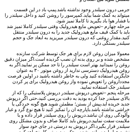
جرمی درون سیلندر وجود نداشته باشد.پمپ باد در این قسمت
میتواند به کمک شما بیاید.کمپرسور را روشن کنید و داخل سیلندر را
با فشار هوا باد بگیرید تا کاملا تمیز شود.
مرحله چهارم –تعویض مایع هیدرولیک وقتی سیلندر کاملا تمیز شد
باید با کمک قیف مایع هیدرولیک جدید را به درون سیلندر منتقل
کنید.مقدار روغنی که درون سیلندر میریزید به ابعاد جک و حجم
سیلندر بستگی دارد.
معمولا میزان روغن لازم برای هر جک توسط شرکت سازنده
مشخص شده و بر روی بدنه آن نصب گردیده است.اگر میزان دقیق
روغن را نمیدانید بهتر است سیلندر را تا حد ممکن پر نمایید.اگر به
روغن هیدرولیک دسترسی ندارید از روغن موتور ۳۰ به عنوان
جایگزین استفاده کنید ولی به خاطر داشته باشید در اولین فرصت
مجدداروغن را تعویض نموده واز روغن هیدرولیک برای پر کردن
سیلندر جک استفاده نمایید.
مرحله پنجم –تعویض درپوش سیلندر درپوش پلاستیکی را که از
بالای سیلندر جدا کرده بودید به دقت بررسی کنید،حتی اگر درپوش
جدید خریده اید،پیش از بستن؛ مطمئن شوید هیچ گونه خردگی یا
خراشی نداشته باشد.باپارچه ان را تمکیز کنید تا هیچ نوع گرد و غبار
وآلودگی روی آن نباشد.درپوش را روی سیلندر قرار داده و با
ملایمت سفت نمایید.درپوش باید کاملا صاف و بدون مشکل روی
سیلندر قرار بگیرد.اگر درپوش به درستی در جای خود سوار
نشود،هوا وارد سیلندر شده و جک به درستی کار نخواهد کرد.