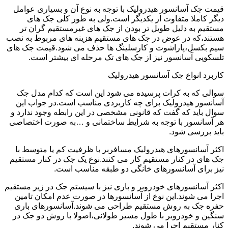
قیمت جک آسانسور هیدرولیک با توجه به نوع آن و بسیاری عوامل
دیگر کاملا متفاوت از یکدیگر است.ولی به طور کلی جک های
مستقیم به دلیل طویل تر بودن از جک های غیرمستقیم گران تر
هستند،که در عوض در جک های مستقیم هزینه های مربوط به نصب
سیم بکسل،پاراشوت و کارسلینگ ها حذف می شود.قیمت جک های
تلسکوپی آسانسور نیز از جک های تک مرحله ای بیشتر است.
کاربرد انواع جک آسانسور هیدرولیک
سوالی که به کرات پرسیده می شود این است که کدام مدل جک
آسانسور هیدرولیک برای چه کاربردی مناسب است.در جواب این
سوال باید که گفت که قانونی مشخصی در این رابطه وجود ندارد و
هر آسانسور با توجه به شرایط ساختمانی و …به صورت اختصاصی
باید بررسی شود.
اکثر آسانسورهای هیدرولیک مسافربر با ظرفیت کم یا متوسط با
جک های در کنار مستقیم کار می کنند.نوع یک جک در کنار مستقیم
نیز برای آسانسورهای خانگی دو طبقه مناسب است.
اکثر آسانسورهای خودروبر و باری نیز با سیستم جک در زیر مستقیم
اجرا می شوند.این نوع از آسانسورها در صورت عدم امکان تامین
حفره جک به روش مستقیم طراحی می شوند.آسانسورهای باری
سنگین و خودروبر با طول مسیر طولانی،اصولا با روش دو جک در
کنار مستقیم اجرا می شوند.