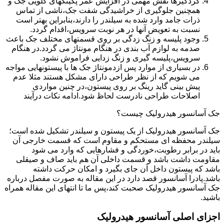
گردگیرها نقش مهمی در افزایش عمر پکینکهای گلویی جک و
همچنین جلوگیری از خراشیدگی شفت جک،ناشی از تماس
ذرات جامد وارد شده به سیلندر را دارند،بنابراین بهتر است
نسبت به تعویض آنها در هر نوبت سرویس،اقدام گردد.
وجود پلیسه و زنگ زدگی بر روی قسمتهای مختلف جک باعث
صدمه به لوازم آب بندی در هنگام مونتاژ می گردد.در هنگام
سرویس،پلیسه گیری و زنگ زدایی فراموش نشود.
در بسیاری از موارد پس ازدمونتاژ جک ها با پیستونهایی مواجه
می شویم که از نظر طراحی دارای مشکل هستند مثلا عدم
پیش بینی گاید رینگ بر روی پیستون،در چنین مواردی
اصلاحات طراحی نادرست لحاظ شود.ادامه نکات درآیند
جک آسانسور هیدرولیک چیست؟
جک آسانسور هیدرولیک از یک پیستون و سیلندر تشکیل شده است؛
سیلندر محفظه ای مستحکم و مقاوم است که قسمت خارجی آن
باید در برابر رطوبت،خوردگی و فشارهایی که وارد می شود
مقاومت داشت باشد و قسمت داخلی آن هم باید صاف و صیقلی
باشد که پیستون داخل آن جای بگیرد و امکان حرکت داشته
باشد.پادرا آسانسور قصد دارد در این مقاله به صورت مفصل درباره
جک آسانسور هیدرولیک صحبت کند،پس ما تا انتهای این مقاله همراه
باشید.
اجزای اصلی آسانسور هیدرولیک