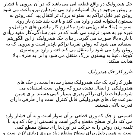
جک هیدرولیک در واقع قطعه ایی می باشد که در آن نیرویی با فشار
بر روغن موجود در یک استوانه وارد می شود.این نیرو باعث می شود
روغن غیر قابل تراکم به استوانه بزرگ تر انتقال پیدا کند.روغن به
پیستون استوانه فشار وارد می کند و باعث بلند شدن بار روی
استوانه (مثلا ماشین)می شود.مکانیزم کار ماشین های جرثقیل،و
غیره نیز به همین ترتیب می باشد که در عین سادگی،کار مفید زیادی
با بازده بالا صورت می گیرد.در بنای جک هیدرولیک از این الگوریتم
استفاده می شود که روغن تقریبا تراکم ناپذیر است و نیرویی که به
روغن وارد می شود را منتقل می کند.فشار وارد بر پیستون
کوچک،عینا به پیستون بزرگ منتقل می شود و آنرا به طرف بالا
هدایت میکند.
طرز کار جک هیدرولیک
طرز کارکرد یک جک هیدرولیک بسیار ساده است.در جک های
هیدرولیکی از انتقال دهنده نیرو که روغن است،استفاده می
شود.مایعات دارای تراکم پذیری بسیار کمی هستند برای همین
سرعت جک های هیدرولیکی قابل کنترل است و از طرفی دارای
قدرت بالایی هستند.
قسمتی از جک که وزن قطعی بر آن سوار است و به آن فشار وارد
می کند دارای سطح مقطع بالایی است و قسمتی از جک که باید با
تلمبه زدن روغن را به حرکت در آورد،دارای سطح مقطع کمی
است.به همین دلیل برای سطح مقطع زیاد نیروی زیادی لازم است و