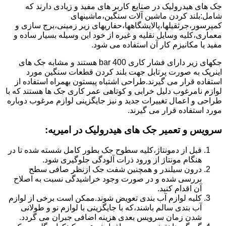
جک های هیدرولیک در صنایع کاربر های مفید و زیادی دارند که
شامل:بلند کردن ماشین آلات سنگین،ماشینهای
کمپرسور،جرثقیلها،پالایشگاهها،حفاریهای زیر زمینی،برج سازی و
معماری،کلیه وسایل نقلیه و غیره از خود این وسیله بسیار ساده و
مفید یا مکانیزم کار آن استفاده می شود.
جکهای زیر دارای فشار کاری 400 bar هستند و مشابه جک های
اینرپک به صورت پرتابل جهت بلند کردن قطعات سنگین مورد
استفاده قرار می گیرند.طراحی اشتباه پیستون بهمراه استفاده از
لوازم نامرغوب دلیل خرابی و کوتاهی عمر کاری جک ها هستند که با
طراحی و اعمال تغییرات جدید و نیز جایگزینی لوازم مرغوب دوباره
مورد استفاده قرار می گیرند.
سرویس و تعمیر جک های هیدرولیک در امیریه
:
قبل از دمونتاژ،کلیه سطوح جک بطور کامل شسته شده تا در
هنگام مونتاژ از ورود ذرات آلودگی جلوگیری شود.
درون سیلندر و همچنین شفت جک ازنظر صافی سطح
بررسی شده و در صورت وجود خراشیدگی نسبت به اصلاح
آن اقدام کنید.
کلیه لوازم آب بندی تعویض شوند.ممکن است برخی از لوازم
آب بندی سالم باشند،که با جایگزینی با لوازم نو و طولانی
شدن زمان سرویس بعدی هزینه اضافی جبران می گردد.