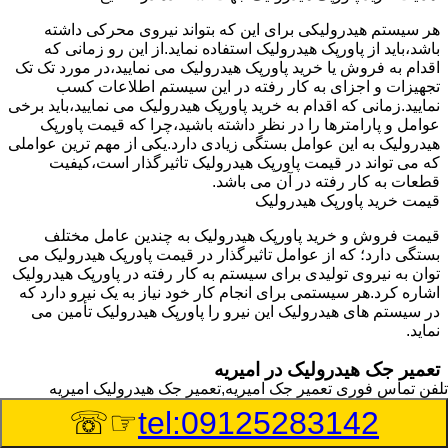
هر سیستم هیدرولیکی برای این که بتواند نیروی محرکی داشته
باشد،باید از پاورپک هیدرولیک استفاده نماید.از این رو زمانی که
اقدام به فروش یا خرید پاورپک هیدرولیک می نمایید،در مورد تک تک
تجهیزات و اجزای به کار رفته در این سیستم اطلاعات کسب
نمایید.زمانی که اقدام به خرید پاورپک هیدرولیک می نمایید،باید برخی
عوامل و پارامترها را در نظر داشته باشید،چرا که قیمت پاورپک
هیدرولیک به این عوامل بستگی زیادی دارد.یکی از مهم ترین عواملی
که می تواند در قیمت پاورپک هیدرولیک تاثیرگذار است،کیفیت
قطعات به کار رفته در آن می باشد.
قیمت خرید پاورپک هیدرولیک
قیمت فروش و خرید پاورپک هیدرولیک به چندین عامل مختلف
بستگی دارد؛ که از عوامل تاثیرگذار در قیمت پاورپک هیدرولیک می
توان به نیروی تولیدی برای سیستم به کار رفته در پاورپک هیدرولیک
اشاره کرد.هر سیستمی برای انجام کار خود نیاز به یک نیرو دارد که
در سیستم های هیدرولیک این نیرو را پاورپک هیدرولیک تأمین می
نماید.
تعمیر جک هیدرولیک در امیریه
تلفن تماس فوری
تعمیر جک امیریه,تعمیر جک هیدرولیک امیریه
وسیله‎ای که با عملکرد خود موجب بلند شدن اهرم و یا وزن سنگین
☞☏
tel:09125283142
در یک قسمت می گردد را جک هیدرولیک می نامند.جک هیدرولیک
نیاز به برق داشته و در بعضی مواقع با استفاده از روغن کار می