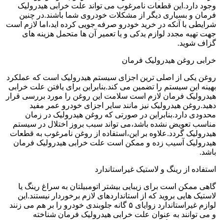
وجود دارد.این قطعات نامرغوب می تواند علت خرابی هیدرولیک
فرمان و بسیاری دیگر از مشکلات خودروی شما باشند.در چنین
شرایطی با آنکه در خرید خودرو صرفه جویی کرده اید،اما لازم است
جهت تهیه مجدد لوازم یدکی و یا تعمیر آن ها متحمل هزینه های
گزاف شوید.
خرابی روغن هیدرولیک فرمان
روغن یکی از اصلی ترین اجزای سیستم هیدرولیک است که عملکرد
بهینه این سیستم را تضمین می کند.بنابراین برای یافتن علت خرابی
هیدرولیک فرمان لازم است سلامت این روغن را مورد بررسی قرار
دهید.روغن هیدرولیک نیز مانند سایر اجزای خودرو عمر مفید
محدودی دارد.بنابراین در صورتی که روغن هیدرولیک در زمان
مناسب تعویض نشده باشد،می تواند سبب بروز اختلال در سیستم
هیدرولیک گردد.علاوه بر این،استفاده از روغن نامرغوب به قطعات
هیدرولیک آسیب زده و ممکن است علت خرابی هیدرولیک فرمان
باشد.
استفاده از رینگ و لاستیک غیراستاندارد
گاهی ممکن است برای زیبایی بیشتر اتومبیلتان به سراغ رینگ یا
لاستیک هایی بروید که از استانداردهای لازم برخوردار نیستند.این
لوازم غیراستاندارد زوایای ۵ گانه جلوبندی خودرو را بر هم می زنند
و می توانند به عنوان علت خرابی هیدرولیک فرمان شناخته