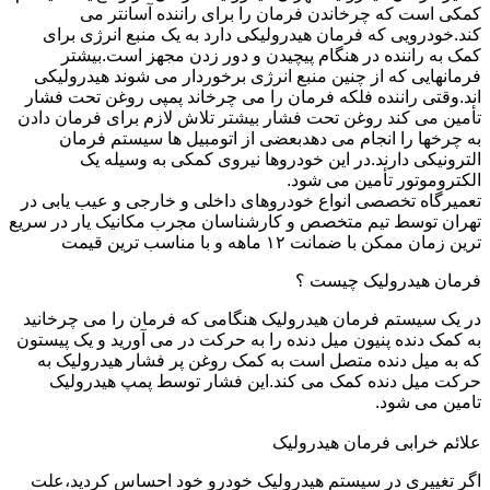
کمکی است که چرخاندن فرمان را برای راننده آسانتر می
کند.خودرویی که فرمان هیدرولیکی دارد به یک منبع انرژی برای
کمک به راننده در هنگام پیچیدن و دور زدن مجهز است.بیشتر
فرمانهایی که از چنین منبع انرژی برخوردار می شوند هیدرولیکی
اند.وقتی راننده فلکه فرمان را می چرخاند پمپی روغن تحت فشار
تأمین می کند روغن تحت فشار بیشتر تلاش لازم برای فرمان دادن
به چرخها را انجام می دهدبعضی از اتومبیل ها سیستم فرمان
الترونیکی دارند.در این خودروها نیروی کمکی به وسیله یک
الکتروموتور تأمین می شود.
تعمیرگاه تخصصی انواع خودروهای داخلی و خارجی و عیب یابی در
تهران توسط تیم متخصص و کارشناسان مجرب مکانیک یار در سریع
ترین زمان ممکن با ضمانت ۱۲ ماهه و با مناسب ترین قیمت
فرمان هیدرولیک چیست ؟
در یک سیستم فرمان هیدرولیک هنگامی که فرمان را می چرخانید
به کمک دنده پنیون میل دنده را به حرکت در می آورید و یک پیستون
که به میل دنده متصل است به کمک روغن پر فشار هیدرولیک به
حرکت میل دنده کمک می کند.این فشار توسط پمپ هیدرولیک
تامین می شود.
علائم خرابی فرمان هیدرولیک
اگر تغییری در سیستم هیدرولیک خودرو خود احساس کردید،علت