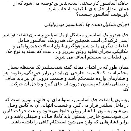
چاهک آسانسور کار سختی است،بنابراین توصیه می شود که از
همان ابتدا از جک های با کیفیت انتخاب شود.
پاوریونیت آسانسور چیست؟
اجزای تشکیل دهنده جک آسانسور هیدرولیکی
جک هیدرولیک آسانسور متشکل از یک سیلندر،پیستون (شفت)و شیر
ایمنی ترکیدگی است.همچنین جک هیدرولیک آسانسور شامل
قطعات دیگری مانند شیر هواگیری،انواع اتصالات هیدرولیکی و
مکانیکی،مجرای تخلیه روغن سرریز و …است که بسته به نوع جک
این قطعات به سیستم اضافه می شوند.
همان طور که در ابتدای مقاله گفته شد،سیلندر یک محفظه بسیار
محکم است که قسمت خارجی آن باید در برابر خوردگی،رطوبت هوا
و فشارهای وارده متسحکم باشد و قسمت درونی آن نیز باید صاف
و صیقلی باشد که پیستون درون آن جای گیرد و داخل آن حرکت
کند.
پیستون یا شفت جک آسانسور،استوانه ای تو خالی یا تورپر است که
در داخل سیلندر قرار می گیرد و قسمت انتهایی آن به کابین وصل
می شود.پیستون با فشار روغن جابجا می شود و باعث حرکت کابین
می شود.سطح خارجی پیستون باید کاملا صاف و صیقلی باشد و در
برابر فشارهایی که وارد می شود استحکام کافی را داشته باشد.