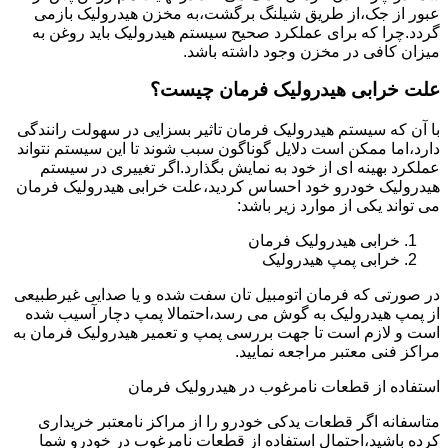
عبور از جک،از طریق شیلنگ برگشت،به مخزن هیدرولیک بازمی
گردد.چرا که برای عملکرد صحیح سیستم هیدرولیک باید روغن به
میزان کافی در مخزن وجود داشته باشد.
علت خرابی هیدرولیک فرمان چیست؟
با آن که سیستم هیدرولیک فرمان تاثیر بسزایی در سهولت رانندگی
دارد،اما ممکن است دلایل گوناگون سبب شوند تا این سیستم نتواند
عملکرد بهینه ای از خود به نمایش بگذارد.اگر تغییری در سیستم
هیدرولیک خودرو خود احساس کردید،علت خرابی هیدرولیک فرمان
می تواند یکی از موارد زیر باشد:
خرابی هیدرولیک فرمان
خرابی پمپ هیدرولیک
در صورتی که فرمان اتومبیل تان سفت شده و یا صدایی غیرطبیعی
از پمپ هیدرولیک به گوش می رسد،احتمالا پمپ دچار آسیب شده
است و لازم است تا جهت بررسی پمپ و تعمیر هیدرولیک فرمان به
مراکز فنی معتبر مراجعه نمایید.
استفاده از قطعات نامرغوب در هیدرولیک فرمان
متاسفانه اگر قطعات یدکی خودرو را از مراکز نامعتبر خریداری
کرده باشید،احتمال استفاده از قطعات نامرغوب در خودرو شما