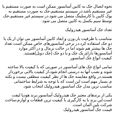
نحوه اتصال جک به کابین آسانسور ممکن است به صورت مستقیم یا
غیر مستقیم باشد.در سیستم مستقیم،جک به صورت مستقیم به
یوک کابین یا کارسلینگ متصل می شود.در سیستم غیر مستقیم،جک
توسط سیم بکسل به کابین متصل می شود.
تعداد جک آسانسور هیدرولیک
متناسب با ظرفیت بار،وزن و ابعاد کابین آسانسور می توان از یک یا
دو جک استفاده کرد.در برخی آسانسورهای خاص ممکن است تعداد
جک ها بیشتر هم شوند اما در حالت نرمال و در اکثر موارد
آسانسورها دارای یک جک و یا دو جک (جک دوبل)هستند.
کیفیت انواع جک آسانسور
تمامی انواع جک های آسانسور در صورتی که با کیفیت بالا ساخته
شوند و نصب آنها به درستی انجام شود،از کیفیت بالایی برخوردار
هستند.در واقع مقایسه جک ها از نظر کیفیت منطقی نیست و نکته
ی بسیار مهم است این است که با توجه به شرایط ساختمانی
مناسب ترین مدل جک آسانسور هیدرولیک انتخاب شود.
یکی از برندهای معتبر جک هیدرولیک آسانسور،برند هودپا لیفت
است.این برند با به کارگیری با کیفیت ترین قطعات و لوازم،ساخت
شرکت بلین آلمان است.
قیمت جک آسانسور هیدرولیک