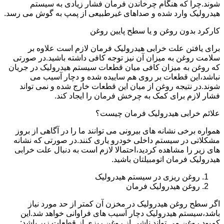
شوند.چرا که هنگام چرخاندن فرمان فشار زیادی به سیستم
هیدرولیک وارد شده و صداهای غیرطبیعی از پمپ به گوش می رسد.
کارکرد بدون روغن و یا سطح پایین روغن
برای یافتن علت خرابی هیدرولیک فرمان لازم است علاوه بر
سلامت روغن به میزان آن نیز توجه کافی داشته باشید.در صورتی
که روغن به میزان کافی میان قطعات سیستم هیدرولیک در جریان
نباشد،این قطعات بر روی هم ساییده شده و دچار آسیب می
شوند.در نتیجه روغن از میان این قطعات خارج شده و نمی تواند
فشار لازم برای کمک به چرخش فرمان را ایجاد کند.
علائم خرابی هیدرولیک فرمان چیست؟
همواره برخی نشانه های بیرونی می توانند ما را در آگاهی از بروز
مشکلاتی در سیستم داخلی خودرو یاری کنند.در صورتی که نشانه
های زیر را مشاهده کردید،احتمالا لازم است به دنبال علت خرابی
هیدرولیک فرمان اتومبیلتان باشید.
روغن ریزی در سیستم هیدرولیک
روغن هیدرولیک فرمان
اگر سطح روغن هیدرولیک در مخزن آن کمتر از حد مورد نیاز
باشد،سیستم هیدرولیک دچار آسیب های فراوانی خواهد شد.این
کمبود روغن می تواند ناشی از روغن ریزی از قطعات زیر باشد: