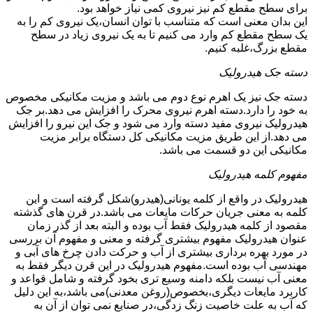
برای سطح مقطع کم نیز نیروی کمی نیاز خواهد بود.
این بدان معنی است که متناسب با توان انسان،یک نیروی کم را به
یک سطح مقطع کم وارد می کنیم تا به یک نیروی زیاد در سطح
مقطع بزرگ،غلبه کنیم.
دسته جک هیدرولیک
دسته جک نیز یک اهرم نوع دوم می باشد و مزیت مکانیکی مخصوص
به خود را دارد.دسته اهرم نیروی محرک را افزایش می دهد.بر جک
هیدرولیک نیروی مفید دسته وارد می شود و جک این نیرو را افزایش
می دهد.از این طریق مزیت مکانیکی کل دستگاه برابر مزیت
مکانیکی این دو قسمت می باشد.
مفهوم کلمه هیدرولیک
هیدرولیک در واقع از کلمه یونانی(هیدرو)شکل گرفته است و این
کلمه به معنی جریان حرکات مایعات می باشد.در قرن های گذشته
مقصود از کلمه هیدرولیک فقط آب بوده و البته بعد از گذر زمان
عنوان هیدرولیک مفهوم بیشتری گرفته و معنی و مفهوم آن بررسی
در مورد بهره برداری بیشتری از آب و حرکت دادن چرخ های آبی و
مهندسی آب بوده است.مفهوم هیدرولیک در این قرن دیگر فقط به
معنی آب نیست بلکه دامنه وسیع تری بخود گرفته و شامل قواعد و
کاربرد مایعات دیگری،بخصوص(روغن معدنی)می باشد،به این دلیل
که آب به علت خاصیت زنگ زدگی،در صنایع نمی توان از آن به