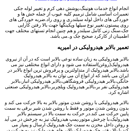
انجام انواع خدمات هونینگ،پوشش دهی کرم و تغییر لوله جکی
تعمیرات اساسی شامل ترمیم کلیه عیوب از جمله خش ها و
خوردگی های داخل لوله سیلندری و روی راد.ضربه خوردگی های
روی پیستون.تغییر نوع سیلها وپکینگها جهت بالا رفتن کارایی
جک،سنگ زنی کامل سیلندر و هم چنین انجام تستهای مختلف جهت
اطمینان از کارکرد صحیح جک و..می باشد.
تعمیر بالابر هیدرولیکی در امیریه
بالابر هیدرولیکی به زبان ساده نوعی بالابر است که در آن از نیروی
هیدرولیک(روغن)استفاده می شود و دارای انواع مختلفی نیز می
باشد.بالابر هیدرولیک از متداولترین و پرفروش ترین انواع بالابر در
ایران می باشد که از انواع آن می توان به بالابر هیدرولیک
خانگی،بالابر هیدرولیکی فروشگاهی،بالابر هیدرولیکی انبار،بالابر
هیدرولیکی نفر بر،بالابر هیدرولیک ویلچربر،بالابر هیدرولیکی صنعتی
اشاره کرد.
بالابر هیدرولیکی با روشن شدن موتور بالابر به بالا حرکت می کند و
بدون روشن شدن موتور و فقط با روشن شدن شیر برقی به سمت
پایین حرکت می کند.در حرکت به سمت بالا در سیستم بالابر
هیدرولیک،با چرخش موتور،پمپ هیدرولیک نیز به چرخش در می آید
و روغن داخل مخزن به سمت جک هیدرولیک ارسال و پمپاز می
کند.با بالا رفتن جک هیدورلیک بالابر های هیدرولیک نیز به حرکت در