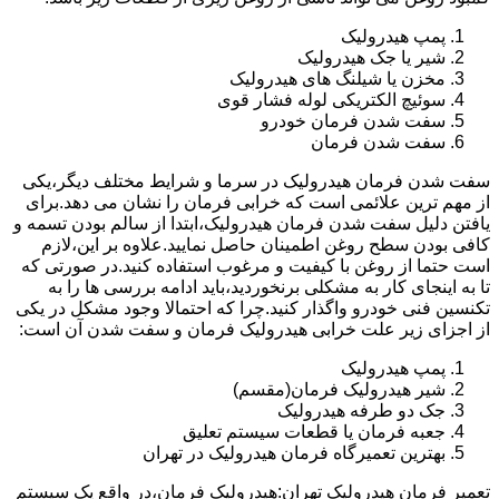
پمپ هیدرولیک
شیر یا جک هیدرولیک
مخزن یا شیلنگ های هیدرولیک
سوئیچ الکتریکی لوله فشار قوی
سفت شدن فرمان خودرو
سفت شدن فرمان
سفت شدن فرمان هیدرولیک در سرما و شرایط مختلف دیگر،یکی
از مهم ترین علائمی است که خرابی فرمان را نشان می دهد.برای
یافتن دلیل سفت شدن فرمان هیدرولیک،ابتدا از سالم بودن تسمه و
کافی بودن سطح روغن اطمینان حاصل نمایید.علاوه بر این،لازم
است حتما از روغن با کیفیت و مرغوب استفاده کنید.در صورتی که
تا به اینجای کار به مشکلی برنخوردید،باید ادامه بررسی ها را به
تکنسین فنی خودرو واگذار کنید.چرا که احتمالا وجود مشکل در یکی
از اجزای زیر علت خرابی هیدرولیک فرمان و سفت شدن آن است:
پمپ هیدرولیک
شیر هیدرولیک فرمان(مقسم)
جک دو طرفه هیدرولیک
جعبه فرمان یا قطعات سیستم تعلیق
بهترین تعمیرگاه فرمان هیدرولیک در تهران
تعمیر فرمان هیدرولیک تهران:هیدرولیک فرمان،در واقع یک سیستم