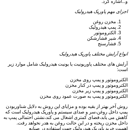
و...اشاره کرد.
اجزای مهم پاورپک هیدرولیک
مخزن روغن
پمپ هیدرولیک
الکتروموتور
شیر فشارشکن
فشارسنج
انواع آرایش مختلف پاورپک هیدرولیک
آرایش های مختلف پاوریونیت یا یونیت هیدرولیک شامل موارد زیر
است:
الکتروموتور و پمپ روی مخزن
الکتروموتور و پمپ در کنار مخزن
الکتروموتور و پمپ زیر مخزن
الکتروموتور و پمپ به صورت عمود روی مخزن
روش آخر بهتر از بقیه بوده و مزایای این روش به دلایل شناوربودن
پمپ داخل روغن،سر و صدای سیستم و پاورپک هیدرولیک است که
کاهش می یابد،فضای کمتری اشغال می کند،نشتی احتمالی پمپ به
داخل مخزن ریخته و در این حالت روغن به هدر نخواهد رفت.
اهمیت خرید پاورپک هیدرولیک جهت استفاده در صنایع