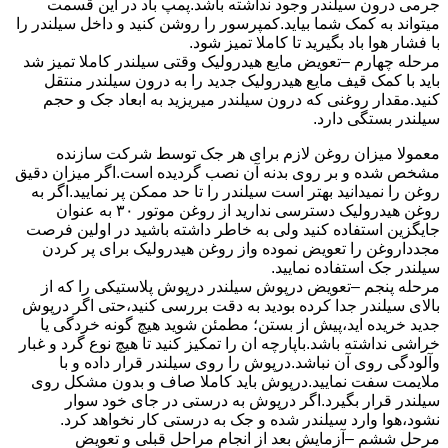
جرمی درون سیلندر وجود نداشته باشد.پمپ باد در این قسمت
میتواند به کمک شما بیاید.کمپرسور را روشن کنید و داخل سیلندر را
با فشار هوا باد بگیرید تا کاملا تمیز شود.
مرحله چهارم –تعویض مایع هیدرولیک وقتی سیلندر کاملا تمیز شد
باید با کمک قیف مایع هیدرولیک جدید را به درون سیلندر منتقل
کنید.مقدار روغنی که درون سیلندر میریزید به ابعاد جک و حجم
سیلندر بستگی دارد.
معمولا میزان روغن لازم برای هر جک توسط شرکت سازنده
مشخص شده و بر روی بدنه آن نصب گردیده است.اگر میزان دقیق
روغن را نمیدانید بهتر است سیلندر را تا حد ممکن پر نمایید.اگر به
روغن هیدرولیک دسترسی ندارید از روغن موتور ۳۰ به عنوان
جایگزین استفاده کنید ولی به خاطر داشته باشید در اولین فرصت
مجدداروغن را تعویض نموده واز روغن هیدرولیک برای پر کردن
سیلندر جک استفاده نمایید.
مرحله پنجم –تعویض درپوش سیلندر درپوش پلاستیکی را که از
بالای سیلندر جدا کرده بودید به دقت بررسی کنید،حتی اگر درپوش
جدید خریده اید،پیش از بستن؛ مطمئن شوید هیچ گونه خردگی یا
خراشی نداشته باشد.باپارچه ان را تمکیز کنید تا هیچ نوع گرد و غبار
وآلودگی روی آن نباشد.درپوش را روی سیلندر قرار داده و با
ملایمت سفت نمایید.درپوش باید کاملا صاف و بدون مشکل روی
سیلندر قرار بگیرد.اگر درپوش به درستی در جای خود سوار
نشود،هوا وارد سیلندر شده و جک به درستی کار نخواهد کرد.
مرحل ششم –آزمایش بعد از انجام مراحل قبلی و تعویض