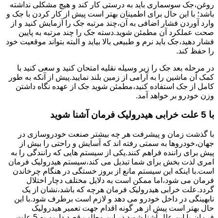
روغن،جک سوسماری باید به درستی کار کند و هیچ مشکلی نداشته
باشد؛ با این حال برای اطمینان بهتر است پیش از کار کردن با جک و
وارد آوردن فشار اضافی به آن،چند مرتبه جک را آزمایش کنید و از
صحت عملکرد آن مطمئن شوید.دسته جک را چند مرتبه به پایین
فشار دهید،جک باید نرم و طبیعی بالا بیاید و البته بتواند موقعیت خود
را حفظ کند.
در مرحله بعد جک را زیر وسیله نقلیه امتحان کنید و سعی کنید با
کمک آن ماشین را به آرامی از زمین بلند نمایید.پیش از آنکه به طور
کامل از جک استفاده کنید،مطمئن شوید جک از عهده نگاه داشتن
وزن خودرو بر خواهد آمد.
با 5 علت خرابی هیدرولیک فرمان آشنا شوید
با گذشت زمان و پیشرفت هر چه بیشتر صنعت خودروسازی در
جهان،خودروها به سمتی رفته اند که آسایش و راحتی را بیش از
پیش برای راننده فراهم کنند.یکی از سیستم هایی که رانندگی را به
امری لذت بخش برای شما تبدیل می کند،سیستم هیدرولیک فرمان
است.با اینکه این سیستم مانع از بروز خستگی در هنگام چرخاندن
فرمان می شود،اما ممکن است به دلایل مختلف دچار اختلال
گردد.علت خرابی هیدرولیک فرمان هرچه که باشد،نشان از یک
نابهینگی در داخل خودرو می دهد و لازم است برطرف شود.با این
حال بهتر است پیش از هر گونه اقدام جهت تعمیر هیدرولیک
فرمان،با این علل آشنا شوید.در این مطلب قصد داریم به 5 علت