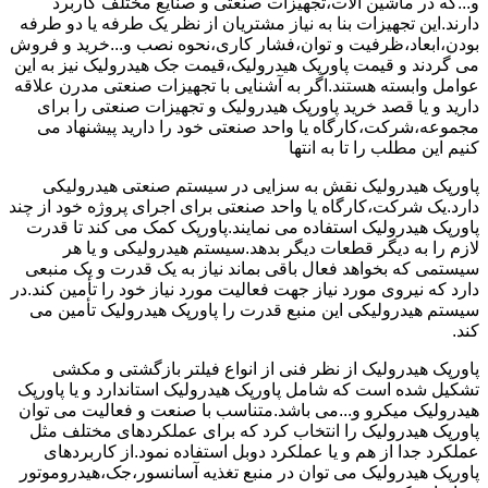
و...که در ماشین آلات،تجهیزات صنعتی و صنایع مختلف کاربرد
دارند.این تجهیزات بنا به نیاز مشتریان از نظر یک طرفه یا دو طرفه
بودن،ابعاد،ظرفیت و توان،فشار کاری،نحوه نصب و...خرید و فروش
می گردند و قیمت پاورپک هیدرولیک،قیمت جک هیدرولیک نیز به این
عوامل وابسته هستند.اگر به آشنایی با تجهیزات صنعتی مدرن علاقه
دارید و یا قصد خرید پاورپک هیدرولیک و تجهیزات صنعتی را برای
مجموعه،شرکت،کارگاه یا واحد صنعتی خود را دارید پیشنهاد می
کنیم این مطلب را تا به انتها
پاورپک هیدرولیک نقش به سزایی در سیستم صنعتی هیدرولیکی
دارد.یک شرکت،کارگاه یا واحد صنعتی برای اجرای پروژه خود از چند
پاورپک هیدرولیک استفاده می نمایند.پاورپک کمک می کند تا قدرت
لازم را به دیگر قطعات دیگر بدهد.سیستم هیدرولیکی و یا هر
سیستمی که بخواهد فعال باقی بماند نیاز به یک قدرت و یک منبعی
دارد که نیروی مورد نیاز جهت فعالیت مورد نیاز خود را تأمین کند.در
سیستم هیدرولیکی این منبع قدرت را پاورپک هیدرولیک تأمین می
کند.
پاورپک هیدرولیک از نظر فنی از انواع فیلتر بازگشتی و مکشی
تشکیل شده است که شامل پاورپک هیدرولیک استاندارد و یا پاورپک
هیدرولیک میکرو و...می باشد.متناسب با صنعت و فعالیت می توان
پاورپک هیدرولیک را انتخاب کرد که برای عملکردهای مختلف مثل
عملکرد جدا از هم و یا عملکرد دوبل استفاده نمود.از کاربردهای
پاورپک هیدرولیک می توان در منبع تغذیه آسانسور،جک،هیدروموتور