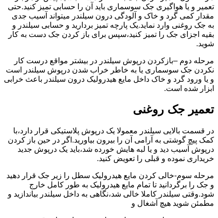
تعمیر و یا هواگیری جک سوسماری باید آن را حسابی تمیز کنید.حتی
مقدار کمی گرد و خاک و آلودگی درون سیلندر میتواند آسیب جدی
به جک روغنی وارد نماید.یک پارچه تمیز بردارید و حسابی سیلندر و
بقیه اجزای جک را تمیز کنید،سپس برای باز کردن جک دست به کار
شوید.
مرحله دوم –بازکردن درپوش سیلندر در بیشتر مواقع درست کار
نکردن جک سوسماری یا به خاطر خراب شدن درپوش سیلندر است
و یا ورود گرد و خاک داخل مایع هیدرولیک درون سیلندر باعث خرابی
ابزار شده است.
تعمیر جک روغنی
در قسمت بالایی سیلندر معمولا یک درپوش پلاستیکی قرار دارد،با
کمک پیچ گوشتی به آرامی آن را بیرون بیاورید.اگر در حین باز کردن
درپوش آسیب دید و یا لبه هایش خورده شد،باید یک درپوش جدید
خریداری نموده و قبلی را تعویض کنید.
مرحله سوم-خالی کردن مایع هیدرولیک سطل را زیر جک قرار دهید
و جک را برگردانید تا تمام مایع هیدرولیک به طور کامل خارج
شود.وقتی سیلندر کاملا خالی شد،نگاهی به داخل سیلندر بیاندازید و
مطمئن شوید هیچ آشغال و