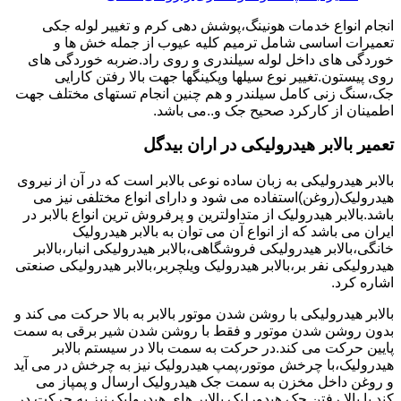
انجام انواع خدمات هونینگ،پوشش دهی کرم و تغییر لوله جکی
تعمیرات اساسی شامل ترمیم کلیه عیوب از جمله خش ها و
خوردگی های داخل لوله سیلندری و روی راد.ضربه خوردگی های
روی پیستون.تغییر نوع سیلها وپکینگها جهت بالا رفتن کارایی
جک،سنگ زنی کامل سیلندر و هم چنین انجام تستهای مختلف جهت
اطمینان از کارکرد صحیح جک و..می باشد.
تعمیر بالابر هیدرولیکی در اران بیدگل
بالابر هیدرولیکی به زبان ساده نوعی بالابر است که در آن از نیروی
هیدرولیک(روغن)استفاده می شود و دارای انواع مختلفی نیز می
باشد.بالابر هیدرولیک از متداولترین و پرفروش ترین انواع بالابر در
ایران می باشد که از انواع آن می توان به بالابر هیدرولیک
خانگی،بالابر هیدرولیکی فروشگاهی،بالابر هیدرولیکی انبار،بالابر
هیدرولیکی نفر بر،بالابر هیدرولیک ویلچربر،بالابر هیدرولیکی صنعتی
اشاره کرد.
بالابر هیدرولیکی با روشن شدن موتور بالابر به بالا حرکت می کند و
بدون روشن شدن موتور و فقط با روشن شدن شیر برقی به سمت
پایین حرکت می کند.در حرکت به سمت بالا در سیستم بالابر
هیدرولیک،با چرخش موتور،پمپ هیدرولیک نیز به چرخش در می آید
و روغن داخل مخزن به سمت جک هیدرولیک ارسال و پمپاز می
کند.با بالا رفتن جک هیدورلیک بالابر های هیدرولیک نیز به حرکت در