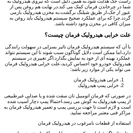
راست جک هدایت شود.به همین دلیل است که نیروی هیدرولیک به
شما در چرخاندن فرمان کمک می کند.در نهایت هم روغن پس از
عبور از جک،از طریق شیلنگ برگشت،به مخزن هیدرولیک بازمی
گردد.چرا که برای عملکرد صحیح سیستم هیدرولیک باید روغن به
میزان کافی در مخزن وجود داشته باشد.
علت خرابی هیدرولیک فرمان چیست؟
با آن که سیستم هیدرولیک فرمان تاثیر بسزایی در سهولت رانندگی
دارد،اما ممکن است دلایل گوناگون سبب شوند تا این سیستم نتواند
عملکرد بهینه ای از خود به نمایش بگذارد.اگر تغییری در سیستم
هیدرولیک خودرو خود احساس کردید،علت خرابی هیدرولیک فرمان
می تواند یکی از موارد زیر باشد:
خرابی هیدرولیک فرمان
خرابی پمپ هیدرولیک
در صورتی که فرمان اتومبیل تان سفت شده و یا صدایی غیرطبیعی
از پمپ هیدرولیک به گوش می رسد،احتمالا پمپ دچار آسیب شده
است و لازم است تا جهت بررسی پمپ و تعمیر هیدرولیک فرمان به
مراکز فنی معتبر مراجعه نمایید.
استفاده از قطعات نامرغوب در هیدرولیک فرمان