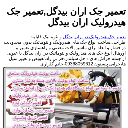
تعمیر جک اران بیدگل,تعمیر جک
هیدرولیک اران بیدگل
تعمیر جک هیدرولیک در اران بیدگل
و نئوماتیک قابلیت
طراحی،ساخت انواع جک های هیدرولیک و نئوماتیک بدون محدودیت
در فشار و ابعاد برای ماشین آلات معدنی و راهسازی تعمیر و
اورهال انوع جک های هیدرولیک و نئوماتیک در اران بیدگل با عیوبی
از جمله خراش های داخل سیلندر،خرابی راد،تعویض و تغییر سیل
ها،خرابی پیستون 09368059612-خانم گلزاری