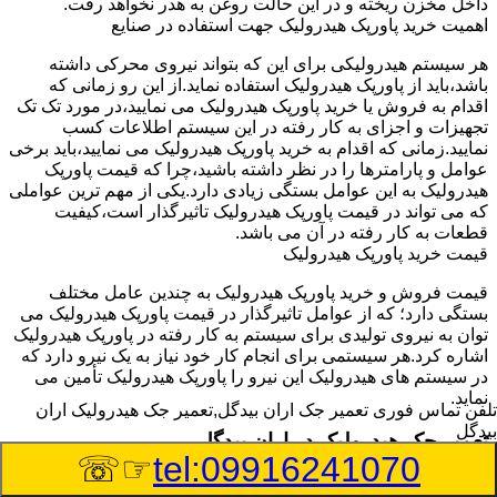
داخل مخزن ریخته و در این حالت روغن به هدر نخواهد رفت.
اهمیت خرید پاورپک هیدرولیک جهت استفاده در صنایع
هر سیستم هیدرولیکی برای این که بتواند نیروی محرکی داشته
باشد،باید از پاورپک هیدرولیک استفاده نماید.از این رو زمانی که
اقدام به فروش یا خرید پاورپک هیدرولیک می نمایید،در مورد تک تک
تجهیزات و اجزای به کار رفته در این سیستم اطلاعات کسب
نمایید.زمانی که اقدام به خرید پاورپک هیدرولیک می نمایید،باید برخی
عوامل و پارامترها را در نظر داشته باشید،چرا که قیمت پاورپک
هیدرولیک به این عوامل بستگی زیادی دارد.یکی از مهم ترین عواملی
که می تواند در قیمت پاورپک هیدرولیک تاثیرگذار است،کیفیت
قطعات به کار رفته در آن می باشد.
قیمت خرید پاورپک هیدرولیک
قیمت فروش و خرید پاورپک هیدرولیک به چندین عامل مختلف
بستگی دارد؛ که از عوامل تاثیرگذار در قیمت پاورپک هیدرولیک می
توان به نیروی تولیدی برای سیستم به کار رفته در پاورپک هیدرولیک
اشاره کرد.هر سیستمی برای انجام کار خود نیاز به یک نیرو دارد که
در سیستم های هیدرولیک این نیرو را پاورپک هیدرولیک تأمین می
نماید.
تلفن تماس فوری
تعمیر جک اران بیدگل,تعمیر جک هیدرولیک اران
بیدگل
تعمیر جک هیدرولیک در اران بیدگل
☞☏
tel:09916241070
وسیله‎ای که با عملکرد خود موجب بلند شدن اهرم و یا وزن سنگین