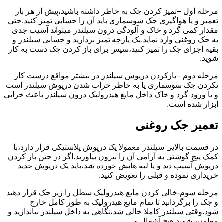
مرحله اول –تمیز کردن جک به خاطر داشته باشید،پیش از هر بار
تعمیر و یا هواگیری جک سوسماری باید آن را حسابی تمیز کنید.حتی
مقدار کمی گرد و خاک و آلودگی درون سیلندر میتواند آسیب جدی
به جک روغنی وارد نماید.یک پارچه تمیز بردارید و حسابی سیلندر و
بقیه اجزای جک را تمیز کنید،سپس برای باز کردن جک دست به کار
شوید.
مرحله دوم –بازکردن درپوش سیلندر در بیشتر مواقع درست کار
نکردن جک سوسماری یا به خاطر خراب شدن درپوش سیلندر است
و یا ورود گرد و خاک داخل مایع هیدرولیک درون سیلندر باعث خرابی
ابزار شده است.
تعمیر جک روغنی
در قسمت بالایی سیلندر معمولا یک درپوش پلاستیکی قرار دارد،با
کمک پیچ گوشتی به آرامی آن را بیرون بیاورید.اگر در حین باز کردن
درپوش آسیب دید و یا لبه هایش خورده شد،باید یک درپوش جدید
خریداری نموده و قبلی را تعویض کنید.
مرحله سوم-خالی کردن مایع هیدرولیک سطل را زیر جک قرار دهید
و جک را برگردانید تا تمام مایع هیدرولیک به طور کامل خارج
شود.وقتی سیلندر کاملا خالی شد،نگاهی به داخل سیلندر بیاندازید و
مطمئن شوید هیچ آشغال و