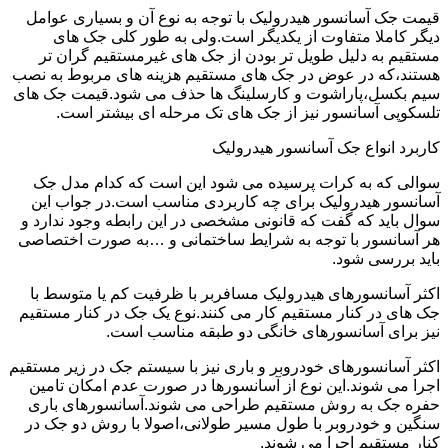
قیمت جک آسانسور هیدرولیک با توجه به نوع آن و بسیاری عوامل
دیگر کاملا متفاوت از یکدیگر است.ولی به طور کلی جک های
مستقیم به دلیل طویل تر بودن از جک های غیرمستقیم گران تر
هستند،که در عوض در جک های مستقیم هزینه های مربوط به نصب
سیم بکسل،پاراشوت و کارسلینگ ها حذف می شود.قیمت جک های
تلسکوپی آسانسور نیز از جک های تک مرحله ای بیشتر است.
کاربرد انواع جک آسانسور هیدرولیک
سوالی که به کرات پرسیده می شود این است که کدام مدل جک
آسانسور هیدرولیک برای چه کاربردی مناسب است.در جواب این
سوال باید که گفت که قانونی مشخصی در این رابطه وجود ندارد و
هر آسانسور با توجه به شرایط ساختمانی و …به صورت اختصاصی
باید بررسی شود.
اکثر آسانسورهای هیدرولیک مسافربر با ظرفیت کم یا متوسط با
جک های در کنار مستقیم کار می کنند.نوع یک جک در کنار مستقیم
نیز برای آسانسورهای خانگی دو طبقه مناسب است.
اکثر آسانسورهای خودروبر و باری نیز با سیستم جک در زیر مستقیم
اجرا می شوند.این نوع از آسانسورها در صورت عدم امکان تامین
حفره جک به روش مستقیم طراحی می شوند.آسانسورهای باری
سنگین و خودروبر با طول مسیر طولانی،اصولا با روش دو جک در
کنار مستقیم اجرا می شوند.