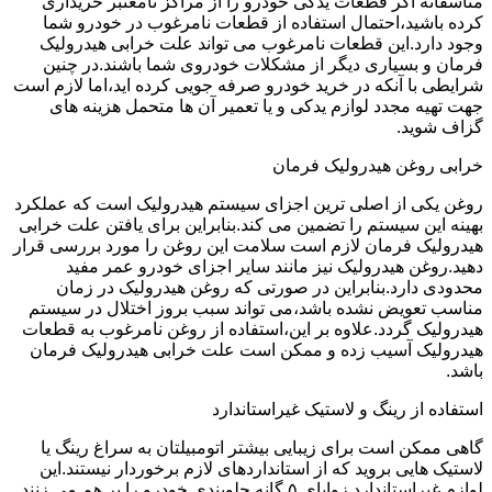
متاسفانه اگر قطعات یدکی خودرو را از مراکز نامعتبر خریداری
کرده باشید،احتمال استفاده از قطعات نامرغوب در خودرو شما
وجود دارد.این قطعات نامرغوب می تواند علت خرابی هیدرولیک
فرمان و بسیاری دیگر از مشکلات خودروی شما باشند.در چنین
شرایطی با آنکه در خرید خودرو صرفه جویی کرده اید،اما لازم است
جهت تهیه مجدد لوازم یدکی و یا تعمیر آن ها متحمل هزینه های
گزاف شوید.
خرابی روغن هیدرولیک فرمان
روغن یکی از اصلی ترین اجزای سیستم هیدرولیک است که عملکرد
بهینه این سیستم را تضمین می کند.بنابراین برای یافتن علت خرابی
هیدرولیک فرمان لازم است سلامت این روغن را مورد بررسی قرار
دهید.روغن هیدرولیک نیز مانند سایر اجزای خودرو عمر مفید
محدودی دارد.بنابراین در صورتی که روغن هیدرولیک در زمان
مناسب تعویض نشده باشد،می تواند سبب بروز اختلال در سیستم
هیدرولیک گردد.علاوه بر این،استفاده از روغن نامرغوب به قطعات
هیدرولیک آسیب زده و ممکن است علت خرابی هیدرولیک فرمان
باشد.
استفاده از رینگ و لاستیک غیراستاندارد
گاهی ممکن است برای زیبایی بیشتر اتومبیلتان به سراغ رینگ یا
لاستیک هایی بروید که از استانداردهای لازم برخوردار نیستند.این
لوازم غیراستاندارد زوایای ۵ گانه جلوبندی خودرو را بر هم می زنند