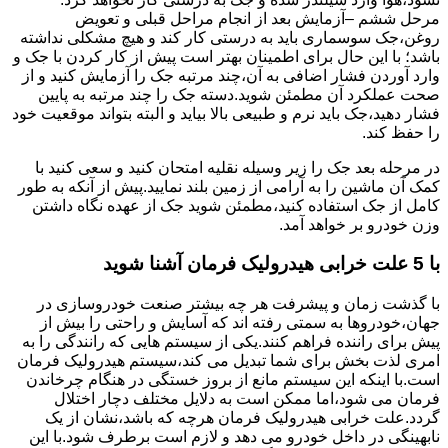
مرحل ششم –آزمایش بعد از انجام مراحل قبلی و تعویض
روغن،جک سوسماری باید به درستی کار کند و هیچ مشکلی نداشته
باشد؛ با این حال برای اطمینان بهتر است پیش از کار کردن با جک و
وارد آوردن فشار اضافی به آن،چند مرتبه جک را آزمایش کنید و از
صحت عملکرد آن مطمئن شوید.دسته جک را چند مرتبه به پایین
فشار دهید،جک باید نرم و طبیعی بالا بیاید و البته بتواند موقعیت خود
را حفظ کند.
در مرحله بعد جک را زیر وسیله نقلیه امتحان کنید و سعی کنید با
کمک آن ماشین را به آرامی از زمین بلند نمایید.پیش از آنکه به طور
کامل از جک استفاده کنید،مطمئن شوید جک از عهده نگاه داشتن
وزن خودرو بر خواهد آمد.
با 5 علت خرابی هیدرولیک فرمان آشنا شوید
با گذشت زمان و پیشرفت هر چه بیشتر صنعت خودروسازی در
جهان،خودروها به سمتی رفته اند که آسایش و راحتی را بیش از
پیش برای راننده فراهم کنند.یکی از سیستم هایی که رانندگی را به
امری لذت بخش برای شما تبدیل می کند،سیستم هیدرولیک فرمان
است.با اینکه این سیستم مانع از بروز خستگی در هنگام چرخاندن
فرمان می شود،اما ممکن است به دلایل مختلف دچار اختلال
گردد.علت خرابی هیدرولیک فرمان هرچه که باشد،نشان از یک
نابهینگی در داخل خودرو می دهد و لازم است برطرف شود.با این