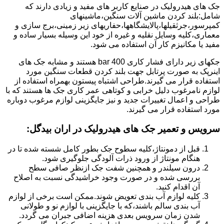
جک های هیدرولیک در صنایع کاربر های مفید و زیادی دارند که
شامل:بلند کردن ماشین آلات سنگین،ماشینهای
کمپرسور،جرثقیلها،پالایشگاهها،حفاریهای زیر زمینی،برج سازی و
معماری،کلیه وسایل نقلیه و غیره از خود این وسیله بسیار ساده و
مفید یا مکانیزم کار آن استفاده می شود.
جکهای زیر دارای فشار کاری 400 bar هستند و مشابه جک های
اینرپک به صورت پرتابل جهت بلند کردن قطعات سنگین مورد
استفاده قرار می گیرند.طراحی اشتباه پیستون بهمراه استفاده از
لوازم نامرغوب دلیل خرابی و کوتاهی عمر کاری جک ها هستند که با
طراحی و اعمال تغییرات جدید و نیز جایگزینی لوازم مرغوب دوباره
مورد استفاده قرار می گیرند.
سرویس و تعمیر جک های هیدرولیک در اران بیدگل
:
قبل از دمونتاژ،کلیه سطوح جک بطور کامل شسته شده تا در
هنگام مونتاژ از ورود ذرات آلودگی جلوگیری شود.
درون سیلندر و همچنین شفت جک ازنظر صافی سطح
بررسی شده و در صورت وجود خراشیدگی نسبت به اصلاح
آن اقدام کنید.
کلیه لوازم آب بندی تعویض شوند.ممکن است برخی از لوازم
آب بندی سالم باشند،که با جایگزینی با لوازم نو و طولانی
شدن زمان سرویس بعدی هزینه اضافی جبران می گردد.