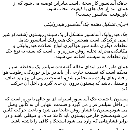
چاهک آسانسور کار سختی است،بنابراین توصیه می شود که از
همان ابتدا از جک های با کیفیت انتخاب شود.
پاوریونیت آسانسور چیست؟
اجزای تشکیل دهنده جک آسانسور هیدرولیکی
جک هیدرولیک آسانسور متشکل از یک سیلندر،پیستون (شفت)و شیر
ایمنی ترکیدگی است.همچنین جک هیدرولیک آسانسور شامل
قطعات دیگری مانند شیر هواگیری،انواع اتصالات هیدرولیکی و
مکانیکی،مجرای تخلیه روغن سرریز و …است که بسته به نوع جک
این قطعات به سیستم اضافه می شوند.
همان طور که در ابتدای مقاله گفته شد،سیلندر یک محفظه بسیار
محکم است که قسمت خارجی آن باید در برابر خوردگی،رطوبت هوا
و فشارهای وارده متسحکم باشد و قسمت درونی آن نیز باید صاف
و صیقلی باشد که پیستون درون آن جای گیرد و داخل آن حرکت
کند.
پیستون یا شفت جک آسانسور،استوانه ای تو خالی یا تورپر است که
در داخل سیلندر قرار می گیرد و قسمت انتهایی آن به کابین وصل
می شود.پیستون با فشار روغن جابجا می شود و باعث حرکت کابین
می شود.سطح خارجی پیستون باید کاملا صاف و صیقلی باشد و در
برابر فشارهایی که وارد می شود استحکام کافی را داشته باشد.