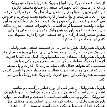
از جمله قطعات پرکاربرد انواع پاورپک هیدرولیک،جک هیدرولیک
و...که در ماشین آلات،تجهیزات صنعتی و صنایع مختلف کاربرد
دارند.این تجهیزات بنا به نیاز مشتریان از نظر یک طرفه یا دو طرفه
بودن،ابعاد،ظرفیت و توان،فشار کاری،نحوه نصب و...خرید و فروش
می گردند و قیمت پاورپک هیدرولیک،قیمت جک هیدرولیک نیز به این
عوامل وابسته هستند.اگر به آشنایی با تجهیزات صنعتی مدرن علاقه
دارید و یا قصد خرید پاورپک هیدرولیک و تجهیزات صنعتی را برای
مجموعه،شرکت،کارگاه یا واحد صنعتی خود را دارید پیشنهاد می
کنیم این مطلب را تا به انتها
پاورپک هیدرولیک نقش به سزایی در سیستم صنعتی هیدرولیکی
دارد.یک شرکت،کارگاه یا واحد صنعتی برای اجرای پروژه خود از چند
پاورپک هیدرولیک استفاده می نمایند.پاورپک کمک می کند تا قدرت
لازم را به دیگر قطعات دیگر بدهد.سیستم هیدرولیکی و یا هر
سیستمی که بخواهد فعال باقی بماند نیاز به یک قدرت و یک منبعی
دارد که نیروی مورد نیاز جهت فعالیت مورد نیاز خود را تأمین کند.در
سیستم هیدرولیکی این منبع قدرت را پاورپک هیدرولیک تأمین می
کند.
پاورپک هیدرولیک از نظر فنی از انواع فیلتر بازگشتی و مکشی
تشکیل شده است که شامل پاورپک هیدرولیک استاندارد و یا پاورپک
هیدرولیک میکرو و...می باشد.متناسب با صنعت و فعالیت می توان
پاورپک هیدرولیک را انتخاب کرد که برای عملکردهای مختلف مثل
عملکرد جدا از هم و یا عملکرد دوبل استفاده نمود.از کاربردهای