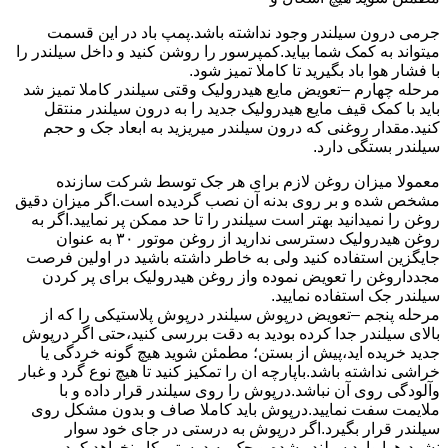
جرمی درون سیلندر وجود نداشته باشد.پمپ باد در این قسمت
میتواند به کمک شما بیاید.کمپرسور را روشن کنید و داخل سیلندر را
با فشار هوا باد بگیرید تا کاملا تمیز شود.
مرحله چهارم –تعویض مایع هیدرولیک وقتی سیلندر کاملا تمیز شد
باید با کمک قیف مایع هیدرولیک جدید را به درون سیلندر منتقل
کنید.مقدار روغنی که درون سیلندر میریزید به ابعاد جک و حجم
سیلندر بستگی دارد.
معمولا میزان روغن لازم برای هر جک توسط شرکت سازنده
مشخص شده و بر روی بدنه آن نصب گردیده است.اگر میزان دقیق
روغن را نمیدانید بهتر است سیلندر را تا حد ممکن پر نمایید.اگر به
روغن هیدرولیک دسترسی ندارید از روغن موتور ۳۰ به عنوان
جایگزین استفاده کنید ولی به خاطر داشته باشید در اولین فرصت
مجدداروغن را تعویض نموده واز روغن هیدرولیک برای پر کردن
سیلندر جک استفاده نمایید.
مرحله پنجم –تعویض درپوش سیلندر درپوش پلاستیکی را که از
بالای سیلندر جدا کرده بودید به دقت بررسی کنید،حتی اگر درپوش
جدید خریده اید،پیش از بستن؛ مطمئن شوید هیچ گونه خردگی یا
خراشی نداشته باشد.باپارچه ان را تمکیز کنید تا هیچ نوع گرد و غبار
وآلودگی روی آن نباشد.درپوش را روی سیلندر قرار داده و با
ملایمت سفت نمایید.درپوش باید کاملا صاف و بدون مشکل روی
سیلندر قرار بگیرد.اگر درپوش به درستی در جای خود سوار
نشود،هوا وارد سیلندر شده و جک به درستی کار نخواهد کرد.