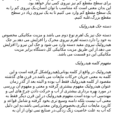
برای سطح مقطع کم نیز نیروی کمی نیاز خواهد بود.
این بدان معنی است که متناسب با توان انسان،یک نیروی کم را به
یک سطح مقطع کم وارد می کنیم تا به یک نیروی زیاد در سطح
مقطع بزرگ،غلبه کنیم.
دسته جک هیدرولیک
دسته جک نیز یک اهرم نوع دوم می باشد و مزیت مکانیکی مخصوص
به خود را دارد.دسته اهرم نیروی محرک را افزایش می دهد.بر جک
هیدرولیک نیروی مفید دسته وارد می شود و جک این نیرو را افزایش
می دهد.از این طریق مزیت مکانیکی کل دستگاه برابر مزیت
مکانیکی این دو قسمت می باشد.
مفهوم کلمه هیدرولیک
هیدرولیک در واقع از کلمه یونانی(هیدرو)شکل گرفته است و این
کلمه به معنی جریان حرکات مایعات می باشد.در قرن های گذشته
مقصود از کلمه هیدرولیک فقط آب بوده و البته بعد از گذر زمان
عنوان هیدرولیک مفهوم بیشتری گرفته و معنی و مفهوم آن بررسی
در مورد بهره برداری بیشتری از آب و حرکت دادن چرخ های آبی و
مهندسی آب بوده است.مفهوم هیدرولیک در این قرن دیگر فقط به
معنی آب نیست بلکه دامنه وسیع تری بخود گرفته و شامل قواعد و
کاربرد مایعات دیگری،بخصوص(روغن معدنی)می باشد،به این دلیل
که آب به علت خاصیت زنگ زدگی،در صنایع نمی توان از آن به