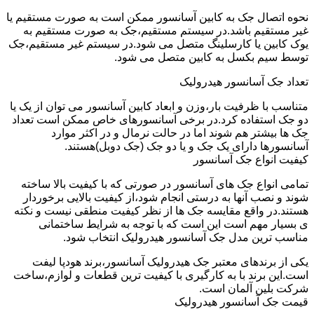
نحوه اتصال جک به کابین آسانسور ممکن است به صورت مستقیم یا
غیر مستقیم باشد.در سیستم مستقیم،جک به صورت مستقیم به
یوک کابین یا کارسلینگ متصل می شود.در سیستم غیر مستقیم،جک
توسط سیم بکسل به کابین متصل می شود.
تعداد جک آسانسور هیدرولیک
متناسب با ظرفیت بار،وزن و ابعاد کابین آسانسور می توان از یک یا
دو جک استفاده کرد.در برخی آسانسورهای خاص ممکن است تعداد
جک ها بیشتر هم شوند اما در حالت نرمال و در اکثر موارد
آسانسورها دارای یک جک و یا دو جک (جک دوبل)هستند.
کیفیت انواع جک آسانسور
تمامی انواع جک های آسانسور در صورتی که با کیفیت بالا ساخته
شوند و نصب آنها به درستی انجام شود،از کیفیت بالایی برخوردار
هستند.در واقع مقایسه جک ها از نظر کیفیت منطقی نیست و نکته
ی بسیار مهم است این است که با توجه به شرایط ساختمانی
مناسب ترین مدل جک آسانسور هیدرولیک انتخاب شود.
یکی از برندهای معتبر جک هیدرولیک آسانسور،برند هودپا لیفت
است.این برند با به کارگیری با کیفیت ترین قطعات و لوازم،ساخت
شرکت بلین آلمان است.
قیمت جک آسانسور هیدرولیک