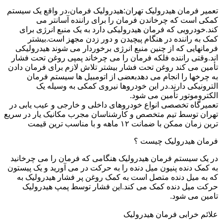
تعمیر فرمان هیدرولیک تهران:هیدرولیک فرمان،در واقع یک سیستم
کمکی است که چرخاندن فرمان را برای راننده آسانتر می
کند.خودرویی که فرمان هیدرولیکی دارد به یک منبع انرژی برای
کمک به راننده در هنگام پیچیدن و دور زدن مجهز است.بیشتر
فرمانهایی که از چنین منبع انرژی برخوردار می شوند هیدرولیکی
اند.وقتی راننده فلکه فرمان را می چرخاند پمپی روغن تحت فشار
تأمین می کند روغن تحت فشار بیشتر تلاش لازم برای فرمان دادن
به چرخها را انجام می دهدبعضی از اتومبیل ها سیستم فرمان
الترونیکی دارند.در این خودروها نیروی کمکی به وسیله یک
الکتروموتور تأمین می شود.
تعمیرگاه تخصصی انواع خودروهای داخلی و خارجی و عیب یابی در
تهران توسط تیم متخصص و کارشناسان مجرب مکانیک یار در سریع
ترین زمان ممکن با ضمانت ۱۲ ماهه و با مناسب ترین قیمت
فرمان هیدرولیک چیست ؟
در یک سیستم فرمان هیدرولیک هنگامی که فرمان را می چرخانید
به کمک دنده پنیون میل دنده را به حرکت در می آورید و یک پیستون
که به میل دنده متصل است به کمک روغن پر فشار هیدرولیک به
حرکت میل دنده کمک می کند.این فشار توسط پمپ هیدرولیک
تامین می شود.
علائم خرابی فرمان هیدرولیک