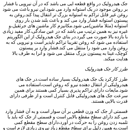
جک هیدرولیک در واقع قطعه ایی می باشد که در آن نیرویی با فشار
بر روغن موجود در یک استوانه وارد می شود.این نیرو باعث می شود
روغن غیر قابل تراکم به استوانه بزرگ تر انتقال پیدا کند.روغن به
پیستون استوانه فشار وارد می کند و باعث بلند شدن بار روی
استوانه (مثلا ماشین)می شود.مکانیزم کار ماشین های جرثقیل،و
غیره نیز به همین ترتیب می باشد که در عین سادگی،کار مفید زیادی
با بازده بالا صورت می گیرد.در بنای جک هیدرولیک از این الگوریتم
استفاده می شود که روغن تقریبا تراکم ناپذیر است و نیرویی که به
روغن وارد می شود را منتقل می کند.فشار وارد بر پیستون
کوچک،عینا به پیستون بزرگ منتقل می شود و آنرا به طرف بالا
هدایت میکند.
طرز کار جک هیدرولیک
طرز کارکرد یک جک هیدرولیک بسیار ساده است.در جک های
هیدرولیکی از انتقال دهنده نیرو که روغن است،استفاده می
شود.مایعات دارای تراکم پذیری بسیار کمی هستند برای همین
سرعت جک های هیدرولیکی قابل کنترل است و از طرفی دارای
قدرت بالایی هستند.
قسمتی از جک که وزن قطعی بر آن سوار است و به آن فشار وارد
می کند دارای سطح مقطع بالایی است و قسمتی از جک که باید با
تلمبه زدن روغن را به حرکت در آورد،دارای سطح مقطع کمی
است.به همین دلیل برای سطح مقطع زیاد نیروی زیادی لازم است و