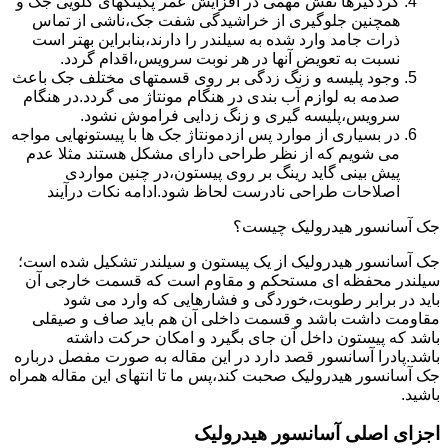
گردگیرها نقش مهمی در افزایش عمر پکینکهای گلویی جک و
همچنین جلوگیری از خراشیدگی شفت جک،ناشی از تماس
ذرات جامد وارد شده به سیلندر را دارند،بنابراین بهتر است
نسبت به تعویض آنها در هر نوبت سرویس،اقدام گردد.
وجود پلیسه و زنگ زدگی بر روی قسمتهای مختلف جک باعث
صدمه به لوازم آب بندی در هنگام مونتاژ می گردد.در هنگام
سرویس،پلیسه گیری و زنگ زدایی فراموش نشود.
در بسیاری از موارد پس ازدمونتاژ جک ها با پیستونهایی مواجه
می شویم که از نظر طراحی دارای مشکل هستند مثلا عدم
پیش بینی گاید رینگ بر روی پیستون،در چنین مواردی
اصلاحات طراحی نادرست لحاظ شود.ادامه نکات درآیند
جک آسانسور هیدرولیک چیست؟
جک آسانسور هیدرولیک از یک پیستون و سیلندر تشکیل شده است؛
سیلندر محفظه ای مستحکم و مقاوم است که قسمت خارجی آن
باید در برابر رطوبت،خوردگی و فشارهایی که وارد می شود
مقاومت داشت باشد و قسمت داخلی آن هم باید صاف و صیقلی
باشد که پیستون داخل آن جای بگیرد و امکان حرکت داشته
باشد.پادرا آسانسور قصد دارد در این مقاله به صورت مفصل درباره
جک آسانسور هیدرولیک صحبت کند،پس ما تا انتهای این مقاله همراه
باشید.
اجزای اصلی آسانسور هیدرولیک