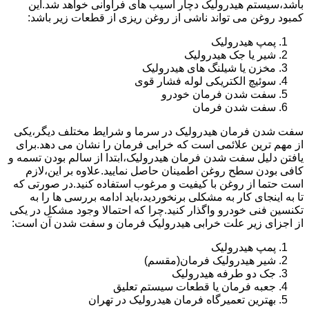
باشد،سیستم هیدرولیک دچار آسیب های فراوانی خواهد شد.این
کمبود روغن می تواند ناشی از روغن ریزی از قطعات زیر باشد:
پمپ هیدرولیک
شیر یا جک هیدرولیک
مخزن یا شیلنگ های هیدرولیک
سوئیچ الکتریکی لوله فشار قوی
سفت شدن فرمان خودرو
سفت شدن فرمان
سفت شدن فرمان هیدرولیک در سرما و شرایط مختلف دیگر،یکی
از مهم ترین علائمی است که خرابی فرمان را نشان می دهد.برای
یافتن دلیل سفت شدن فرمان هیدرولیک،ابتدا از سالم بودن تسمه و
کافی بودن سطح روغن اطمینان حاصل نمایید.علاوه بر این،لازم
است حتما از روغن با کیفیت و مرغوب استفاده کنید.در صورتی که
تا به اینجای کار به مشکلی برنخوردید،باید ادامه بررسی ها را به
تکنسین فنی خودرو واگذار کنید.چرا که احتمالا وجود مشکل در یکی
از اجزای زیر علت خرابی هیدرولیک فرمان و سفت شدن آن است:
پمپ هیدرولیک
شیر هیدرولیک فرمان(مقسم)
جک دو طرفه هیدرولیک
جعبه فرمان یا قطعات سیستم تعلیق
بهترین تعمیرگاه فرمان هیدرولیک در تهران