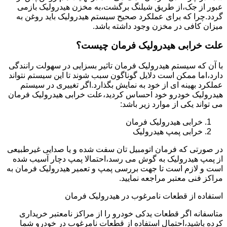
عبور از جک،از طریق شیلنگ برگشت،به مخزن هیدرولیک بازمی
گردد.چرا که برای عملکرد صحیح سیستم هیدرولیک باید روغن به
میزان کافی در مخزن وجود داشته باشد.
علت خرابی هیدرولیک فرمان چیست؟
با آن که سیستم هیدرولیک فرمان تاثیر بسزایی در سهولت رانندگی
دارد،اما ممکن است دلایل گوناگون سبب شوند تا این سیستم نتواند
عملکرد بهینه ای از خود به نمایش بگذارد.اگر تغییری در سیستم
هیدرولیک خودرو خود احساس کردید،علت خرابی هیدرولیک فرمان
می تواند یکی از موارد زیر باشد:
خرابی هیدرولیک فرمان
خرابی پمپ هیدرولیک
در صورتی که فرمان اتومبیل تان سفت شده و یا صدایی غیرطبیعی
از پمپ هیدرولیک به گوش می رسد،احتمالا پمپ دچار آسیب شده
است و لازم است تا جهت بررسی پمپ و تعمیر هیدرولیک فرمان به
مراکز فنی معتبر مراجعه نمایید.
استفاده از قطعات نامرغوب در هیدرولیک فرمان
متاسفانه اگر قطعات یدکی خودرو را از مراکز نامعتبر خریداری
کرده باشید،احتمال استفاده از قطعات نامرغوب در خودرو شما