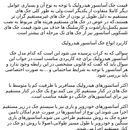
قیمت جک آسانسور هیدرولیک با توجه به نوع آن و بسیاری عوامل
دیگر کاملا متفاوت از یکدیگر است.ولی به طور کلی جک های
مستقیم به دلیل طویل تر بودن از جک های غیرمستقیم گران تر
هستند،که در عوض در جک های مستقیم هزینه های مربوط به نصب
سیم بکسل،پاراشوت و کارسلینگ ها حذف می شود.قیمت جک های
تلسکوپی آسانسور نیز از جک های تک مرحله ای بیشتر است.
کاربرد انواع جک آسانسور هیدرولیک
سوالی که به کرات پرسیده می شود این است که کدام مدل جک
آسانسور هیدرولیک برای چه کاربردی مناسب است.در جواب این
سوال باید که گفت که قانونی مشخصی در این رابطه وجود ندارد و
هر آسانسور با توجه به شرایط ساختمانی و …به صورت اختصاصی
باید بررسی شود.
اکثر آسانسورهای هیدرولیک مسافربر با ظرفیت کم یا متوسط با
جک های در کنار مستقیم کار می کنند.نوع یک جک در کنار مستقیم
نیز برای آسانسورهای خانگی دو طبقه مناسب است.
اکثر آسانسورهای خودروبر و باری نیز با سیستم جک در زیر مستقیم
اجرا می شوند.این نوع از آسانسورها در صورت عدم امکان تامین
حفره جک به روش مستقیم طراحی می شوند.آسانسورهای باری
سنگین و خودروبر با طول مسیر طولانی،اصولا با روش دو جک در
کنار مستقیم اجرا می شوند.