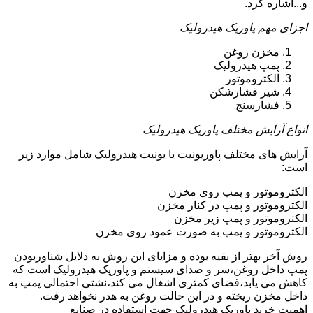
و...اشاره کرد.
اجزای مهم پاورپک هیدرولیک
مخزن روغن
پمپ هیدرولیک
الکتروموتور
شیر فشارشکن
فشارسنج
انواع آرایش مختلف پاورپک هیدرولیک
آرایش های مختلف پاوریونیت یا یونیت هیدرولیک شامل موارد زیر
است:
الکتروموتور و پمپ روی مخزن
الکتروموتور و پمپ در کنار مخزن
الکتروموتور و پمپ زیر مخزن
الکتروموتور و پمپ به صورت عمود روی مخزن
روش آخر بهتر از بقیه بوده و مزایای این روش به دلایل شناوربودن
پمپ داخل روغن،سر و صدای سیستم و پاورپک هیدرولیک است که
کاهش می یابد،فضای کمتری اشغال می کند،نشتی احتمالی پمپ به
داخل مخزن ریخته و در این حالت روغن به هدر نخواهد رفت.
اهمیت خرید پاورپک هیدرولیک جهت استفاده در صنایع