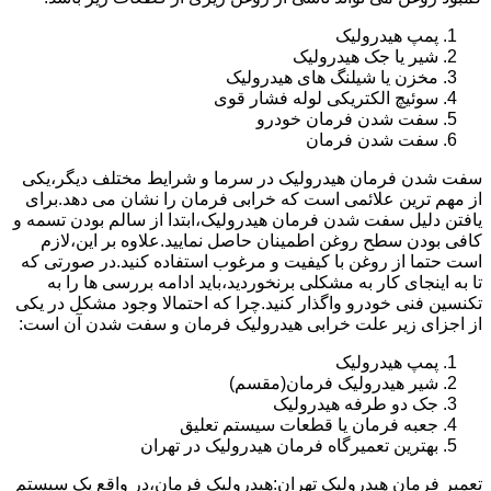
پمپ هیدرولیک
شیر یا جک هیدرولیک
مخزن یا شیلنگ های هیدرولیک
سوئیچ الکتریکی لوله فشار قوی
سفت شدن فرمان خودرو
سفت شدن فرمان
سفت شدن فرمان هیدرولیک در سرما و شرایط مختلف دیگر،یکی
از مهم ترین علائمی است که خرابی فرمان را نشان می دهد.برای
یافتن دلیل سفت شدن فرمان هیدرولیک،ابتدا از سالم بودن تسمه و
کافی بودن سطح روغن اطمینان حاصل نمایید.علاوه بر این،لازم
است حتما از روغن با کیفیت و مرغوب استفاده کنید.در صورتی که
تا به اینجای کار به مشکلی برنخوردید،باید ادامه بررسی ها را به
تکنسین فنی خودرو واگذار کنید.چرا که احتمالا وجود مشکل در یکی
از اجزای زیر علت خرابی هیدرولیک فرمان و سفت شدن آن است:
پمپ هیدرولیک
شیر هیدرولیک فرمان(مقسم)
جک دو طرفه هیدرولیک
جعبه فرمان یا قطعات سیستم تعلیق
بهترین تعمیرگاه فرمان هیدرولیک در تهران
تعمیر فرمان هیدرولیک تهران:هیدرولیک فرمان،در واقع یک سیستم