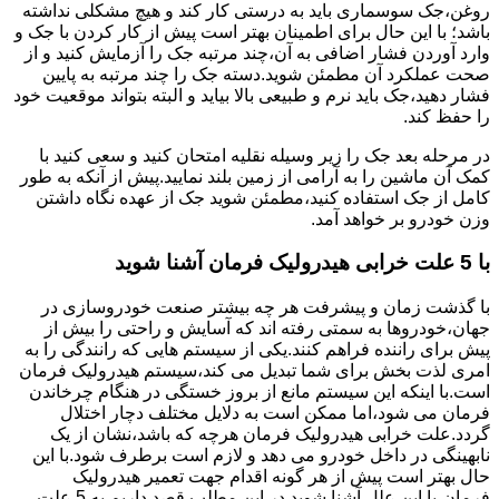
روغن،جک سوسماری باید به درستی کار کند و هیچ مشکلی نداشته
باشد؛ با این حال برای اطمینان بهتر است پیش از کار کردن با جک و
وارد آوردن فشار اضافی به آن،چند مرتبه جک را آزمایش کنید و از
صحت عملکرد آن مطمئن شوید.دسته جک را چند مرتبه به پایین
فشار دهید،جک باید نرم و طبیعی بالا بیاید و البته بتواند موقعیت خود
را حفظ کند.
در مرحله بعد جک را زیر وسیله نقلیه امتحان کنید و سعی کنید با
کمک آن ماشین را به آرامی از زمین بلند نمایید.پیش از آنکه به طور
کامل از جک استفاده کنید،مطمئن شوید جک از عهده نگاه داشتن
وزن خودرو بر خواهد آمد.
با 5 علت خرابی هیدرولیک فرمان آشنا شوید
با گذشت زمان و پیشرفت هر چه بیشتر صنعت خودروسازی در
جهان،خودروها به سمتی رفته اند که آسایش و راحتی را بیش از
پیش برای راننده فراهم کنند.یکی از سیستم هایی که رانندگی را به
امری لذت بخش برای شما تبدیل می کند،سیستم هیدرولیک فرمان
است.با اینکه این سیستم مانع از بروز خستگی در هنگام چرخاندن
فرمان می شود،اما ممکن است به دلایل مختلف دچار اختلال
گردد.علت خرابی هیدرولیک فرمان هرچه که باشد،نشان از یک
نابهینگی در داخل خودرو می دهد و لازم است برطرف شود.با این
حال بهتر است پیش از هر گونه اقدام جهت تعمیر هیدرولیک
فرمان،با این علل آشنا شوید.در این مطلب قصد داریم به 5 علت