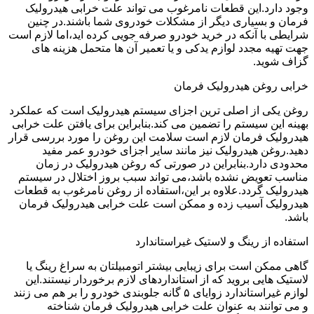
وجود دارد.این قطعات نامرغوب می تواند علت خرابی هیدرولیک
فرمان و بسیاری دیگر از مشکلات خودروی شما باشند.در چنین
شرایطی با آنکه در خرید خودرو صرفه جویی کرده اید،اما لازم است
جهت تهیه مجدد لوازم یدکی و یا تعمیر آن ها متحمل هزینه های
گزاف شوید.
خرابی روغن هیدرولیک فرمان
روغن یکی از اصلی ترین اجزای سیستم هیدرولیک است که عملکرد
بهینه این سیستم را تضمین می کند.بنابراین برای یافتن علت خرابی
هیدرولیک فرمان لازم است سلامت این روغن را مورد بررسی قرار
دهید.روغن هیدرولیک نیز مانند سایر اجزای خودرو عمر مفید
محدودی دارد.بنابراین در صورتی که روغن هیدرولیک در زمان
مناسب تعویض نشده باشد،می تواند سبب بروز اختلال در سیستم
هیدرولیک گردد.علاوه بر این،استفاده از روغن نامرغوب به قطعات
هیدرولیک آسیب زده و ممکن است علت خرابی هیدرولیک فرمان
باشد.
استفاده از رینگ و لاستیک غیراستاندارد
گاهی ممکن است برای زیبایی بیشتر اتومبیلتان به سراغ رینگ یا
لاستیک هایی بروید که از استانداردهای لازم برخوردار نیستند.این
لوازم غیراستاندارد زوایای ۵ گانه جلوبندی خودرو را بر هم می زنند
و می توانند به عنوان علت خرابی هیدرولیک فرمان شناخته