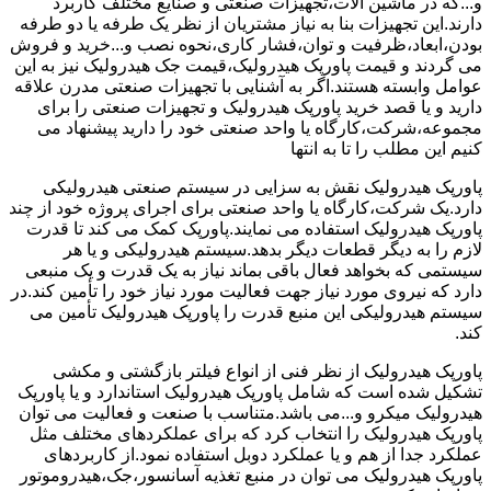
و...که در ماشین آلات،تجهیزات صنعتی و صنایع مختلف کاربرد
دارند.این تجهیزات بنا به نیاز مشتریان از نظر یک طرفه یا دو طرفه
بودن،ابعاد،ظرفیت و توان،فشار کاری،نحوه نصب و...خرید و فروش
می گردند و قیمت پاورپک هیدرولیک،قیمت جک هیدرولیک نیز به این
عوامل وابسته هستند.اگر به آشنایی با تجهیزات صنعتی مدرن علاقه
دارید و یا قصد خرید پاورپک هیدرولیک و تجهیزات صنعتی را برای
مجموعه،شرکت،کارگاه یا واحد صنعتی خود را دارید پیشنهاد می
کنیم این مطلب را تا به انتها
پاورپک هیدرولیک نقش به سزایی در سیستم صنعتی هیدرولیکی
دارد.یک شرکت،کارگاه یا واحد صنعتی برای اجرای پروژه خود از چند
پاورپک هیدرولیک استفاده می نمایند.پاورپک کمک می کند تا قدرت
لازم را به دیگر قطعات دیگر بدهد.سیستم هیدرولیکی و یا هر
سیستمی که بخواهد فعال باقی بماند نیاز به یک قدرت و یک منبعی
دارد که نیروی مورد نیاز جهت فعالیت مورد نیاز خود را تأمین کند.در
سیستم هیدرولیکی این منبع قدرت را پاورپک هیدرولیک تأمین می
کند.
پاورپک هیدرولیک از نظر فنی از انواع فیلتر بازگشتی و مکشی
تشکیل شده است که شامل پاورپک هیدرولیک استاندارد و یا پاورپک
هیدرولیک میکرو و...می باشد.متناسب با صنعت و فعالیت می توان
پاورپک هیدرولیک را انتخاب کرد که برای عملکردهای مختلف مثل
عملکرد جدا از هم و یا عملکرد دوبل استفاده نمود.از کاربردهای
پاورپک هیدرولیک می توان در منبع تغذیه آسانسور،جک،هیدروموتور