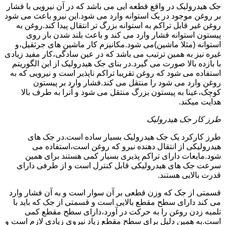
جک هیدرولیک در واقع قطعه ایی می باشد که در آن نیرویی با فشار
بر روغن موجود در یک استوانه وارد می شود.این نیرو باعث می شود
روغن غیر قابل تراکم به استوانه بزرگ تر انتقال پیدا کند.روغن به
پیستون استوانه فشار وارد می کند و باعث بلند شدن بار روی
استوانه (مثلا ماشین)می شود.مکانیزم کار ماشین های جرثقیل،و
غیره نیز به همین ترتیب می باشد که در عین سادگی،کار مفید زیادی
با بازده بالا صورت می گیرد.در بنای جک هیدرولیک از این الگوریتم
استفاده می شود که روغن تقریبا تراکم ناپذیر است و نیرویی که به
روغن وارد می شود را منتقل می کند.فشار وارد بر پیستون
کوچک،عینا به پیستون بزرگ منتقل می شود و آنرا به طرف بالا
هدایت میکند.
طرز کار جک هیدرولیک
طرز کارکرد یک جک هیدرولیک بسیار ساده است.در جک های
هیدرولیکی از انتقال دهنده نیرو که روغن است،استفاده می
شود.مایعات دارای تراکم پذیری بسیار کمی هستند برای همین
سرعت جک های هیدرولیکی قابل کنترل است و از طرفی دارای
قدرت بالایی هستند.
قسمتی از جک که وزن قطعی بر آن سوار است و به آن فشار وارد
می کند دارای سطح مقطع بالایی است و قسمتی از جک که باید با
تلمبه زدن روغن را به حرکت در آورد،دارای سطح مقطع کمی
است.به همین دلیل برای سطح مقطع زیاد نیروی زیادی لازم است و