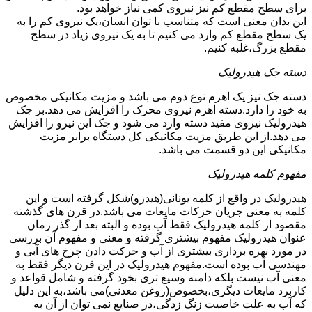
برای سطح مقطع کم نیز نیروی کمی نیاز خواهد بود.
این بدان معنی است که متناسب با توان انسان،یک نیروی کم را به
یک سطح مقطع کم وارد می کنیم تا به یک نیروی زیاد در سطح
مقطع بزرگ،غلبه کنیم.
دسته جک هیدرولیک
دسته جک نیز یک اهرم نوع دوم می باشد و مزیت مکانیکی مخصوص
به خود را دارد.دسته اهرم نیروی محرک را افزایش می دهد.بر جک
هیدرولیک نیروی مفید دسته وارد می شود و جک این نیرو را افزایش
می دهد.از این طریق مزیت مکانیکی کل دستگاه برابر مزیت
مکانیکی این دو قسمت می باشد.
مفهوم کلمه هیدرولیک
هیدرولیک در واقع از کلمه یونانی(هیدرو)شکل گرفته است و این
کلمه به معنی جریان حرکات مایعات می باشد.در قرن های گذشته
مقصود از کلمه هیدرولیک فقط آب بوده و البته بعد از گذر زمان
عنوان هیدرولیک مفهوم بیشتری گرفته و معنی و مفهوم آن بررسی
در مورد بهره برداری بیشتری از آب و حرکت دادن چرخ های آبی و
مهندسی آب بوده است.مفهوم هیدرولیک در این قرن دیگر فقط به
معنی آب نیست بلکه دامنه وسیع تری بخود گرفته و شامل قواعد و
کاربرد مایعات دیگری،بخصوص(روغن معدنی)می باشد،به این دلیل
که آب به علت خاصیت زنگ زدگی،در صنایع نمی توان از آن به