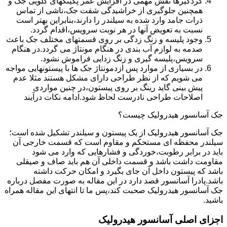
گردگیرها نقش مهمی در افزایش عمر پکینکهای گلویی جک و
همچنین جلوگیری از خراشیدگی شفت جک،ناشی از تماس
ذرات جامد وارد شده به سیلندر را دارند،بنابراین بهتر است
نسبت به تعویض آنها در هر نوبت سرویس،اقدام گردد.
وجود پلیسه و زنگ زدگی بر روی قسمتهای مختلف جک باعث
صدمه به لوازم آب بندی در هنگام مونتاژ می گردد.در هنگام
سرویس،پلیسه گیری و زنگ زدایی فراموش نشود.
در بسیاری از موارد پس ازدمونتاژ جک ها با پیستونهایی مواجه
می شویم که از نظر طراحی دارای مشکل هستند مثلا عدم
پیش بینی گاید رینگ بر روی پیستون،در چنین مواردی
اصلاحات طراحی نادرست لحاظ شود.ادامه نکات درآیند
جک آسانسور هیدرولیک چیست؟
جک آسانسور هیدرولیک از یک پیستون و سیلندر تشکیل شده است؛
سیلندر محفظه ای مستحکم و مقاوم است که قسمت خارجی آن
باید در برابر رطوبت،خوردگی و فشارهایی که وارد می شود
مقاومت داشت باشد و قسمت داخلی آن هم باید صاف و صیقلی
باشد که پیستون داخل آن جای بگیرد و امکان حرکت داشته
باشد.پادرا آسانسور قصد دارد در این مقاله به صورت مفصل درباره
جک آسانسور هیدرولیک صحبت کند،پس ما تا انتهای این مقاله همراه
باشید.
اجزای اصلی آسانسور هیدرولیک