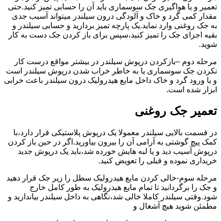
تعمیر و یا هواگیری جک سوسماری باید آن را حسابی تمیز کنید.حتی
مقدار کمی گرد و خاک و آلودگی درون سیلندر میتواند آسیب جدی
به جک روغنی وارد نماید.یک پارچه تمیز بردارید و حسابی سیلندر و
بقیه اجزای جک را تمیز کنید،سپس برای باز کردن جک دست به کار
شوید.
مرحله دوم –بازکردن درپوش سیلندر در بیشتر مواقع درست کار
نکردن جک سوسماری یا به خاطر خراب شدن درپوش سیلندر است
و یا ورود گرد و خاک داخل مایع هیدرولیک درون سیلندر باعث خرابی
ابزار شده است.
تعمیر جک روغنی
در قسمت بالایی سیلندر معمولا یک درپوش پلاستیکی قرار دارد،با
کمک پیچ گوشتی به آرامی آن را بیرون بیاورید.اگر در حین باز کردن
درپوش آسیب دید و یا لبه هایش خورده شد،باید یک درپوش جدید
خریداری نموده و قبلی را تعویض کنید.
مرحله سوم-خالی کردن مایع هیدرولیک سطل را زیر جک قرار دهید
و جک را برگردانید تا تمام مایع هیدرولیک به طور کامل خارج
شود.وقتی سیلندر کاملا خالی شد،نگاهی به داخل سیلندر بیاندازید و
مطمئن شوید هیچ آشغال و