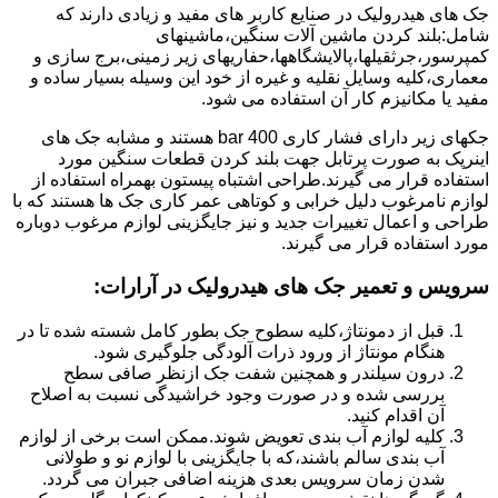
جک های هیدرولیک در صنایع کاربر های مفید و زیادی دارند که
شامل:بلند کردن ماشین آلات سنگین،ماشینهای
کمپرسور،جرثقیلها،پالایشگاهها،حفاریهای زیر زمینی،برج سازی و
معماری،کلیه وسایل نقلیه و غیره از خود این وسیله بسیار ساده و
مفید یا مکانیزم کار آن استفاده می شود.
جکهای زیر دارای فشار کاری 400 bar هستند و مشابه جک های
اینرپک به صورت پرتابل جهت بلند کردن قطعات سنگین مورد
استفاده قرار می گیرند.طراحی اشتباه پیستون بهمراه استفاده از
لوازم نامرغوب دلیل خرابی و کوتاهی عمر کاری جک ها هستند که با
طراحی و اعمال تغییرات جدید و نیز جایگزینی لوازم مرغوب دوباره
مورد استفاده قرار می گیرند.
سرویس و تعمیر جک های هیدرولیک در آرارات
:
قبل از دمونتاژ،کلیه سطوح جک بطور کامل شسته شده تا در
هنگام مونتاژ از ورود ذرات آلودگی جلوگیری شود.
درون سیلندر و همچنین شفت جک ازنظر صافی سطح
بررسی شده و در صورت وجود خراشیدگی نسبت به اصلاح
آن اقدام کنید.
کلیه لوازم آب بندی تعویض شوند.ممکن است برخی از لوازم
آب بندی سالم باشند،که با جایگزینی با لوازم نو و طولانی
شدن زمان سرویس بعدی هزینه اضافی جبران می گردد.