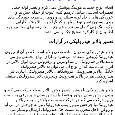
انجام انواع خدمات هونینگ،پوشش دهی کرم و تغییر لوله جکی
تعمیرات اساسی شامل ترمیم کلیه عیوب از جمله خش ها و
خوردگی های داخل لوله سیلندری و روی راد.ضربه خوردگی های
روی پیستون.تغییر نوع سیلها وپکینگها جهت بالا رفتن کارایی
جک،سنگ زنی کامل سیلندر و هم چنین انجام تستهای مختلف جهت
اطمینان از کارکرد صحیح جک و..می باشد.
تعمیر بالابر هیدرولیکی در آرارات
بالابر هیدرولیکی به زبان ساده نوعی بالابر است که در آن از نیروی
هیدرولیک(روغن)استفاده می شود و دارای انواع مختلفی نیز می
باشد.بالابر هیدرولیک از متداولترین و پرفروش ترین انواع بالابر در
ایران می باشد که از انواع آن می توان به بالابر هیدرولیک
خانگی،بالابر هیدرولیکی فروشگاهی،بالابر هیدرولیکی انبار،بالابر
هیدرولیکی نفر بر،بالابر هیدرولیک ویلچربر،بالابر هیدرولیکی صنعتی
اشاره کرد.
بالابر هیدرولیکی با روشن شدن موتور بالابر به بالا حرکت می کند و
بدون روشن شدن موتور و فقط با روشن شدن شیر برقی به سمت
پایین حرکت می کند.در حرکت به سمت بالا در سیستم بالابر
هیدرولیک،با چرخش موتور،پمپ هیدرولیک نیز به چرخش در می آید
و روغن داخل مخزن به سمت جک هیدرولیک ارسال و پمپاز می
کند.با بالا رفتن جک هیدورلیک بالابر های هیدرولیک نیز به حرکت در