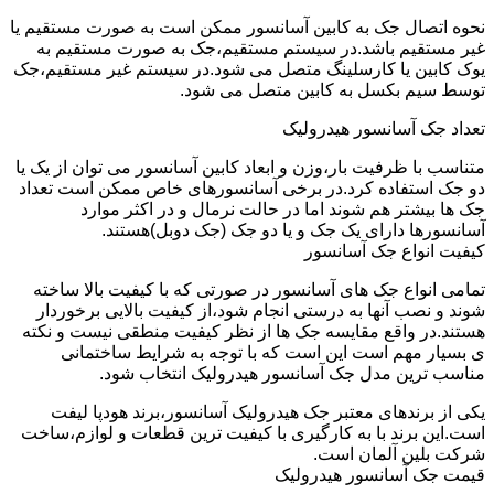
نحوه اتصال جک به کابین آسانسور ممکن است به صورت مستقیم یا
غیر مستقیم باشد.در سیستم مستقیم،جک به صورت مستقیم به
یوک کابین یا کارسلینگ متصل می شود.در سیستم غیر مستقیم،جک
توسط سیم بکسل به کابین متصل می شود.
تعداد جک آسانسور هیدرولیک
متناسب با ظرفیت بار،وزن و ابعاد کابین آسانسور می توان از یک یا
دو جک استفاده کرد.در برخی آسانسورهای خاص ممکن است تعداد
جک ها بیشتر هم شوند اما در حالت نرمال و در اکثر موارد
آسانسورها دارای یک جک و یا دو جک (جک دوبل)هستند.
کیفیت انواع جک آسانسور
تمامی انواع جک های آسانسور در صورتی که با کیفیت بالا ساخته
شوند و نصب آنها به درستی انجام شود،از کیفیت بالایی برخوردار
هستند.در واقع مقایسه جک ها از نظر کیفیت منطقی نیست و نکته
ی بسیار مهم است این است که با توجه به شرایط ساختمانی
مناسب ترین مدل جک آسانسور هیدرولیک انتخاب شود.
یکی از برندهای معتبر جک هیدرولیک آسانسور،برند هودپا لیفت
است.این برند با به کارگیری با کیفیت ترین قطعات و لوازم،ساخت
شرکت بلین آلمان است.
قیمت جک آسانسور هیدرولیک