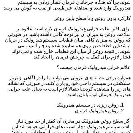
شوند.چرا که هنگام چرخاندن فرمان فشار زیادی به سیستم
هیدرولیک وارد شده و صداهای غیرطبیعی از پمپ به گوش می رسد.
کارکرد بدون روغن و یا سطح پایین روغن
برای یافتن علت خرابی هیدرولیک فرمان لازم است علاوه بر
سلامت روغن به میزان آن نیز توجه کافی داشته باشید.در صورتی
که روغن به میزان کافی میان قطعات سیستم هیدرولیک در جریان
نباشد،این قطعات بر روی هم ساییده شده و دچار آسیب می
شوند.در نتیجه روغن از میان این قطعات خارج شده و نمی تواند
فشار لازم برای کمک به چرخش فرمان را ایجاد کند.
علائم خرابی هیدرولیک فرمان چیست؟
همواره برخی نشانه های بیرونی می توانند ما را در آگاهی از بروز
مشکلاتی در سیستم داخلی خودرو یاری کنند.در صورتی که نشانه
های زیر را مشاهده کردید،احتمالا لازم است به دنبال علت خرابی
هیدرولیک فرمان اتومبیلتان باشید.
روغن ریزی در سیستم هیدرولیک
روغن هیدرولیک فرمان
اگر سطح روغن هیدرولیک در مخزن آن کمتر از حد مورد نیاز
باشد،سیستم هیدرولیک دچار آسیب های فراوانی خواهد شد.این
کمبود روغن می تواند ناشی از روغن ریزی از قطعات زیر باشد: