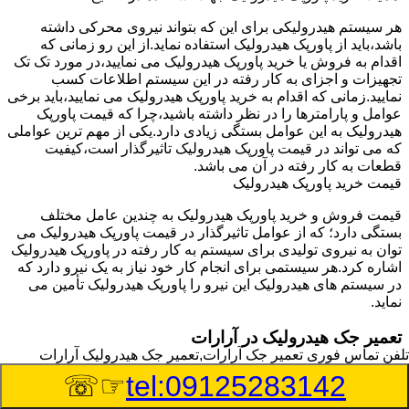
هر سیستم هیدرولیکی برای این که بتواند نیروی محرکی داشته
باشد،باید از پاورپک هیدرولیک استفاده نماید.از این رو زمانی که
اقدام به فروش یا خرید پاورپک هیدرولیک می نمایید،در مورد تک تک
تجهیزات و اجزای به کار رفته در این سیستم اطلاعات کسب
نمایید.زمانی که اقدام به خرید پاورپک هیدرولیک می نمایید،باید برخی
عوامل و پارامترها را در نظر داشته باشید،چرا که قیمت پاورپک
هیدرولیک به این عوامل بستگی زیادی دارد.یکی از مهم ترین عواملی
که می تواند در قیمت پاورپک هیدرولیک تاثیرگذار است،کیفیت
قطعات به کار رفته در آن می باشد.
قیمت خرید پاورپک هیدرولیک
قیمت فروش و خرید پاورپک هیدرولیک به چندین عامل مختلف
بستگی دارد؛ که از عوامل تاثیرگذار در قیمت پاورپک هیدرولیک می
توان به نیروی تولیدی برای سیستم به کار رفته در پاورپک هیدرولیک
اشاره کرد.هر سیستمی برای انجام کار خود نیاز به یک نیرو دارد که
در سیستم های هیدرولیک این نیرو را پاورپک هیدرولیک تأمین می
نماید.
تعمیر جک هیدرولیک در آرارات
تلفن تماس فوری
تعمیر جک آرارات,تعمیر جک هیدرولیک آرارات
وسیله‎ای که با عملکرد خود موجب بلند شدن اهرم و یا وزن سنگین
☞☏
tel:09125283142
در یک قسمت می گردد را جک هیدرولیک می نامند.جک هیدرولیک
نیاز به برق داشته و در بعضی مواقع با استفاده از روغن کار می