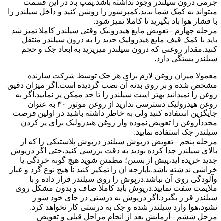
جرمی درون سیلندر وجود نداشته باشد.پمپ باد در این قسمت
میتواند به کمک شما بیاید.کمپرسور را روشن کنید و داخل سیلندر را
با فشار هوا باد بگیرید تا کاملا تمیز شود.
مرحله چهارم –تعویض مایع هیدرولیک وقتی سیلندر کاملا تمیز شد
باید با کمک قیف مایع هیدرولیک جدید را به درون سیلندر منتقل
کنید.مقدار روغنی که درون سیلندر میریزید به ابعاد جک و حجم
سیلندر بستگی دارد.
معمولا میزان روغن لازم برای هر جک توسط شرکت سازنده
مشخص شده و بر روی بدنه آن نصب گردیده است.اگر میزان دقیق
روغن را نمیدانید بهتر است سیلندر را تا حد ممکن پر نمایید.اگر به
روغن هیدرولیک دسترسی ندارید از روغن موتور ۳۰ به عنوان
جایگزین استفاده کنید ولی به خاطر داشته باشید در اولین فرصت
مجدداروغن را تعویض نموده واز روغن هیدرولیک برای پر کردن
سیلندر جک استفاده نمایید.
مرحله پنجم –تعویض درپوش سیلندر درپوش پلاستیکی را که از
بالای سیلندر جدا کرده بودید به دقت بررسی کنید،حتی اگر درپوش
جدید خریده اید،پیش از بستن؛ مطمئن شوید هیچ گونه خردگی یا
خراشی نداشته باشد.باپارچه ان را تمکیز کنید تا هیچ نوع گرد و غبار
وآلودگی روی آن نباشد.درپوش را روی سیلندر قرار داده و با
ملایمت سفت نمایید.درپوش باید کاملا صاف و بدون مشکل روی
سیلندر قرار بگیرد.اگر درپوش به درستی در جای خود سوار
نشود،هوا وارد سیلندر شده و جک به درستی کار نخواهد کرد.
مرحل ششم –آزمایش بعد از انجام مراحل قبلی و تعویض