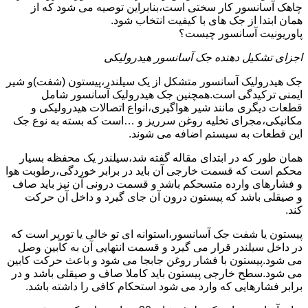
چاهک آسانسور کار سختی است،بنابراین توصیه می شود که از
همان ابتدا از جک های با کیفیت انتخاب شود.
پاوریونیت آسانسور چیست؟
اجزای تشکیل دهنده جک آسانسور هیدرولیکی
جک هیدرولیک آسانسور متشکل از یک سیلندر،پیستون (شفت)و شیر
ایمنی ترکیدگی است.همچنین جک هیدرولیک آسانسور شامل
قطعات دیگری مانند شیر هواگیری،انواع اتصالات هیدرولیکی و
مکانیکی،مجرای تخلیه روغن سرریز و …است که بسته به نوع جک
این قطعات به سیستم اضافه می شوند.
همان طور که در ابتدای مقاله گفته شد،سیلندر یک محفظه بسیار
محکم است که قسمت خارجی آن باید در برابر خوردگی،رطوبت هوا
و فشارهای وارده متسحکم باشد و قسمت درونی آن نیز باید صاف
و صیقلی باشد که پیستون درون آن جای گیرد و داخل آن حرکت
کند.
پیستون یا شفت جک آسانسور،استوانه ای تو خالی یا تورپر است که
در داخل سیلندر قرار می گیرد و قسمت انتهایی آن به کابین وصل
می شود.پیستون با فشار روغن جابجا می شود و باعث حرکت کابین
می شود.سطح خارجی پیستون باید کاملا صاف و صیقلی باشد و در
برابر فشارهایی که وارد می شود استحکام کافی را داشته باشد.