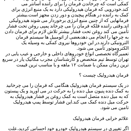
کمکی است که چرخاندن فرمان را برای راننده آسانتر می
کند.خودرویی که فرمان هیدرولیکی دارد به یک منبع انرژی برای
کمک به راننده در هنگام پیچیدن و دور زدن مجهز است.بیشتر
فرمانهایی که از چنین منبع انرژی برخوردار می شوند هیدرولیکی
اند.وقتی راننده فلکه فرمان را می چرخاند پمپی روغن تحت فشار
تأمین می کند روغن تحت فشار بیشتر تلاش لازم برای فرمان دادن
به چرخها را انجام می دهدبعضی از اتومبیل ها سیستم فرمان
الترونیکی دارند.در این خودروها نیروی کمکی به وسیله یک
الکتروموتور تأمین می شود.
تعمیرگاه تخصصی انواع خودروهای داخلی و خارجی و عیب یابی در
تهران توسط تیم متخصص و کارشناسان مجرب مکانیک یار در سریع
ترین زمان ممکن با ضمانت ۱۲ ماهه و با مناسب ترین قیمت
فرمان هیدرولیک چیست ؟
در یک سیستم فرمان هیدرولیک هنگامی که فرمان را می چرخانید
به کمک دنده پنیون میل دنده را به حرکت در می آورید و یک پیستون
که به میل دنده متصل است به کمک روغن پر فشار هیدرولیک به
حرکت میل دنده کمک می کند.این فشار توسط پمپ هیدرولیک
تامین می شود.
علائم خرابی فرمان هیدرولیک
اگر تغییری در سیستم هیدرولیک خودرو خود احساس کردید،علت