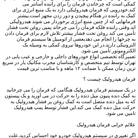
کمکی است که چرخاندن فرمان را برای راننده آسانتر می
کند.خودرویی که فرمان هیدرولیکی دارد به یک منبع انرژی برای
کمک به راننده در هنگام پیچیدن و دور زدن مجهز است.بیشتر
فرمانهایی که از چنین منبع انرژی برخوردار می شوند هیدرولیکی
اند.وقتی راننده فلکه فرمان را می چرخاند پمپی روغن تحت فشار
تأمین می کند روغن تحت فشار بیشتر تلاش لازم برای فرمان دادن
به چرخها را انجام می دهدبعضی از اتومبیل ها سیستم فرمان
الترونیکی دارند.در این خودروها نیروی کمکی به وسیله یک
الکتروموتور تأمین می شود.
تعمیرگاه تخصصی انواع خودروهای داخلی و خارجی و عیب یابی در
تهران توسط تیم متخصص و کارشناسان مجرب مکانیک یار در سریع
ترین زمان ممکن با ضمانت ۱۲ ماهه و با مناسب ترین قیمت
فرمان هیدرولیک چیست ؟
در یک سیستم فرمان هیدرولیک هنگامی که فرمان را می چرخانید
به کمک دنده پنیون میل دنده را به حرکت در می آورید و یک پیستون
که به میل دنده متصل است به کمک روغن پر فشار هیدرولیک به
حرکت میل دنده کمک می کند.این فشار توسط پمپ هیدرولیک
تامین می شود.
علائم خرابی فرمان هیدرولیک
اگر تغییری در سیستم هیدرولیک خودرو خود احساس کردید،علت