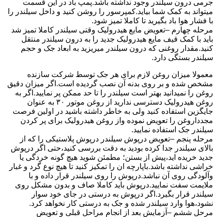
جرمی درون سیلندر وجود نداشته باشد.پمپ باد در این قسمت
میتواند به کمک شما بیاید.کمپرسور را روشن کنید و داخل سیلندر را
با فشار هوا باد بگیرید تا کاملا تمیز شود.
مرحله چهارم –تعویض مایع هیدرولیک وقتی سیلندر کاملا تمیز شد
باید با کمک قیف مایع هیدرولیک جدید را به درون سیلندر منتقل
کنید.مقدار روغنی که درون سیلندر میریزید به ابعاد جک و حجم
سیلندر بستگی دارد.
معمولا میزان روغن لازم برای هر جک توسط شرکت سازنده
مشخص شده و بر روی بدنه آن نصب گردیده است.اگر میزان دقیق
روغن را نمیدانید بهتر است سیلندر را تا حد ممکن پر نمایید.اگر به
روغن هیدرولیک دسترسی ندارید از روغن موتور ۳۰ به عنوان
جایگزین استفاده کنید ولی به خاطر داشته باشید در اولین فرصت
مجدداروغن را تعویض نموده واز روغن هیدرولیک برای پر کردن
سیلندر جک استفاده نمایید.
مرحله پنجم –تعویض درپوش سیلندر درپوش پلاستیکی را که از
بالای سیلندر جدا کرده بودید به دقت بررسی کنید،حتی اگر درپوش
جدید خریده اید،پیش از بستن؛ مطمئن شوید هیچ گونه خردگی یا
خراشی نداشته باشد.باپارچه ان را تمکیز کنید تا هیچ نوع گرد و غبار
وآلودگی روی آن نباشد.درپوش را روی سیلندر قرار داده و با
ملایمت سفت نمایید.درپوش باید کاملا صاف و بدون مشکل روی
سیلندر قرار بگیرد.اگر درپوش به درستی در جای خود سوار
نشود،هوا وارد سیلندر شده و جک به درستی کار نخواهد کرد.
مرحل ششم –آزمایش بعد از انجام مراحل قبلی و تعویض