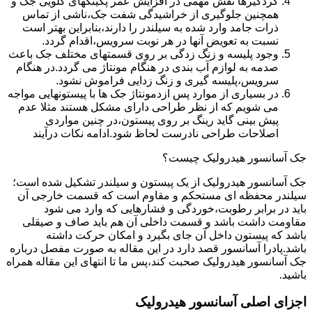
گردگیرها نقش مهمی در افزایش عمر پکینکهای گلویی جک و
همچنین جلوگیری از خراشیدگی شفت جک،ناشی از تماس
ذرات جامد وارد شده به سیلندر را دارند،بنابراین بهتر است
نسبت به تعویض آنها در هر نوبت سرویس،اقدام گردد.
وجود پلیسه و زنگ زدگی بر روی قسمتهای مختلف جک باعث
صدمه به لوازم آب بندی در هنگام مونتاژ می گردد.در هنگام
سرویس،پلیسه گیری و زنگ زدایی فراموش نشود.
در بسیاری از موارد پس ازدمونتاژ جک ها با پیستونهایی مواجه
می شویم که از نظر طراحی دارای مشکل هستند مثلا عدم
پیش بینی گاید رینگ بر روی پیستون،در چنین مواردی
اصلاحات طراحی نادرست لحاظ شود.ادامه نکات درآیند
جک آسانسور هیدرولیک چیست؟
جک آسانسور هیدرولیک از یک پیستون و سیلندر تشکیل شده است؛
سیلندر محفظه ای مستحکم و مقاوم است که قسمت خارجی آن
باید در برابر رطوبت،خوردگی و فشارهایی که وارد می شود
مقاومت داشت باشد و قسمت داخلی آن هم باید صاف و صیقلی
باشد که پیستون داخل آن جای بگیرد و امکان حرکت داشته
باشد.پادرا آسانسور قصد دارد در این مقاله به صورت مفصل درباره
جک آسانسور هیدرولیک صحبت کند،پس ما تا انتهای این مقاله همراه
باشید.
اجزای اصلی آسانسور هیدرولیک