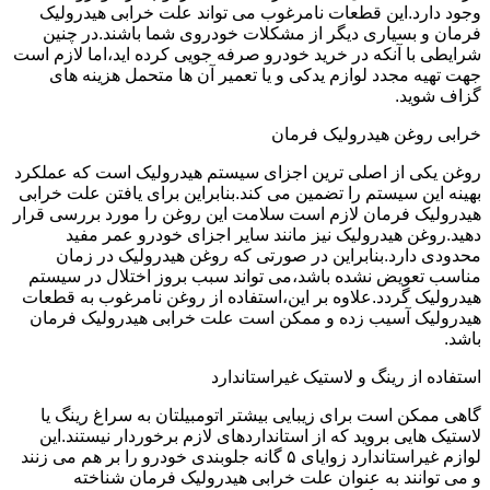
وجود دارد.این قطعات نامرغوب می تواند علت خرابی هیدرولیک
فرمان و بسیاری دیگر از مشکلات خودروی شما باشند.در چنین
شرایطی با آنکه در خرید خودرو صرفه جویی کرده اید،اما لازم است
جهت تهیه مجدد لوازم یدکی و یا تعمیر آن ها متحمل هزینه های
گزاف شوید.
خرابی روغن هیدرولیک فرمان
روغن یکی از اصلی ترین اجزای سیستم هیدرولیک است که عملکرد
بهینه این سیستم را تضمین می کند.بنابراین برای یافتن علت خرابی
هیدرولیک فرمان لازم است سلامت این روغن را مورد بررسی قرار
دهید.روغن هیدرولیک نیز مانند سایر اجزای خودرو عمر مفید
محدودی دارد.بنابراین در صورتی که روغن هیدرولیک در زمان
مناسب تعویض نشده باشد،می تواند سبب بروز اختلال در سیستم
هیدرولیک گردد.علاوه بر این،استفاده از روغن نامرغوب به قطعات
هیدرولیک آسیب زده و ممکن است علت خرابی هیدرولیک فرمان
باشد.
استفاده از رینگ و لاستیک غیراستاندارد
گاهی ممکن است برای زیبایی بیشتر اتومبیلتان به سراغ رینگ یا
لاستیک هایی بروید که از استانداردهای لازم برخوردار نیستند.این
لوازم غیراستاندارد زوایای ۵ گانه جلوبندی خودرو را بر هم می زنند
و می توانند به عنوان علت خرابی هیدرولیک فرمان شناخته