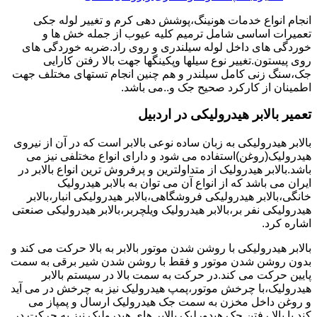
انجام انواع خدمات هونینگ،پوشش دهی کرم و تغییر لوله جکی
تعمیرات اساسی شامل ترمیم کلیه عیوب از جمله خش ها و
خوردگی های داخل لوله سیلندری و روی راد.ضربه خوردگی های
روی پیستون.تغییر نوع سیلها وپکینگها جهت بالا رفتن کارایی
جک،سنگ زنی کامل سیلندر و هم چنین انجام تستهای مختلف جهت
اطمینان از کارکرد صحیح جک و..می باشد.
تعمیر بالابر هیدرولیکی در اردبیل
بالابر هیدرولیکی به زبان ساده نوعی بالابر است که در آن از نیروی
هیدرولیک(روغن)استفاده می شود و دارای انواع مختلفی نیز می
باشد.بالابر هیدرولیک از متداولترین و پرفروش ترین انواع بالابر در
ایران می باشد که از انواع آن می توان به بالابر هیدرولیک
خانگی،بالابر هیدرولیکی فروشگاهی،بالابر هیدرولیکی انبار،بالابر
هیدرولیکی نفر بر،بالابر هیدرولیک ویلچربر،بالابر هیدرولیکی صنعتی
اشاره کرد.
بالابر هیدرولیکی با روشن شدن موتور بالابر به بالا حرکت می کند و
بدون روشن شدن موتور و فقط با روشن شدن شیر برقی به سمت
پایین حرکت می کند.در حرکت به سمت بالا در سیستم بالابر
هیدرولیک،با چرخش موتور،پمپ هیدرولیک نیز به چرخش در می آید
و روغن داخل مخزن به سمت جک هیدرولیک ارسال و پمپاز می
کند.با بالا رفتن جک هیدورلیک بالابر های هیدرولیک نیز به حرکت در