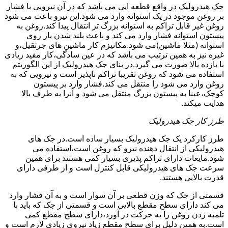
جک هیدرولیک در واقع قطعه ایی می باشد که در آن نیرویی با فشار
بر روغن موجود در یک استوانه وارد می شود.این نیرو باعث می شود
روغن غیر قابل تراکم به استوانه بزرگ تر انتقال پیدا کند.روغن به
پیستون استوانه فشار وارد می کند و باعث بلند شدن بار روی
استوانه (مثلا ماشین)می شود.مکانیزم کار ماشین های جرثقیل،و
غیره نیز به همین ترتیب می باشد که در عین سادگی،کار مفید زیادی
با بازده بالا صورت می گیرد.در بنای جک هیدرولیک از این الگوریتم
استفاده می شود که روغن تقریبا تراکم ناپذیر است و نیرویی که به
روغن وارد می شود را منتقل می کند.فشار وارد بر پیستون
کوچک،عینا به پیستون بزرگ منتقل می شود و آنرا به طرف بالا
هدایت میکند.
طرز کار جک هیدرولیک
طرز کارکرد یک جک هیدرولیک بسیار ساده است.در جک های
هیدرولیکی از انتقال دهنده نیرو که روغن است،استفاده می
شود.مایعات دارای تراکم پذیری بسیار کمی هستند برای همین
سرعت جک های هیدرولیکی قابل کنترل است و از طرفی دارای
قدرت بالایی هستند.
قسمتی از جک که وزن قطعی بر آن سوار است و به آن فشار وارد
می کند دارای سطح مقطع بالایی است و قسمتی از جک که باید با
تلمبه زدن روغن را به حرکت در آورد،دارای سطح مقطع کمی
است.به همین دلیل برای سطح مقطع زیاد نیروی زیادی لازم است و