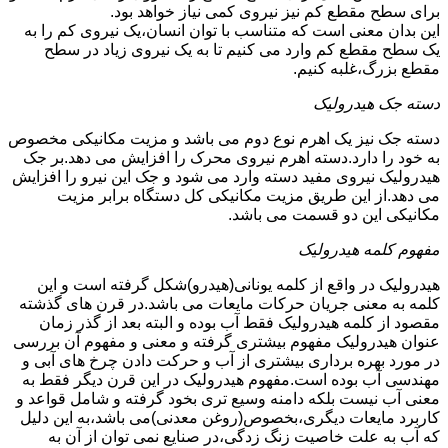
برای سطح مقطع کم نیز نیروی کمی نیاز خواهد بود.
این بدان معنی است که متناسب با توان انسان،یک نیروی کم را به
یک سطح مقطع کم وارد می کنیم تا به یک نیروی زیاد در سطح
مقطع بزرگ،غلبه کنیم.
دسته جک هیدرولیک
دسته جک نیز یک اهرم نوع دوم می باشد و مزیت مکانیکی مخصوص
به خود را دارد.دسته اهرم نیروی محرک را افزایش می دهد.بر جک
هیدرولیک نیروی مفید دسته وارد می شود و جک این نیرو را افزایش
می دهد.از این طریق مزیت مکانیکی کل دستگاه برابر مزیت
مکانیکی این دو قسمت می باشد.
مفهوم کلمه هیدرولیک
هیدرولیک در واقع از کلمه یونانی(هیدرو)شکل گرفته است و این
کلمه به معنی جریان حرکات مایعات می باشد.در قرن های گذشته
مقصود از کلمه هیدرولیک فقط آب بوده و البته بعد از گذر زمان
عنوان هیدرولیک مفهوم بیشتری گرفته و معنی و مفهوم آن بررسی
در مورد بهره برداری بیشتری از آب و حرکت دادن چرخ های آبی و
مهندسی آب بوده است.مفهوم هیدرولیک در این قرن دیگر فقط به
معنی آب نیست بلکه دامنه وسیع تری بخود گرفته و شامل قواعد و
کاربرد مایعات دیگری،بخصوص(روغن معدنی)می باشد،به این دلیل
که آب به علت خاصیت زنگ زدگی،در صنایع نمی توان از آن به