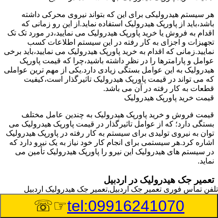
هر سیستم هیدرولیکی برای این که بتواند نیروی محرکی داشته
باشد،باید از پاورپک هیدرولیک استفاده نماید.از این رو زمانی که
اقدام به فروش یا خرید پاورپک هیدرولیک می نمایید،در مورد تک تک
تجهیزات و اجزای به کار رفته در این سیستم اطلاعات کسب
نمایید.زمانی که اقدام به خرید پاورپک هیدرولیک می نمایید،باید برخی
عوامل و پارامترها را در نظر داشته باشید،چرا که قیمت پاورپک
هیدرولیک به این عوامل بستگی زیادی دارد.یکی از مهم ترین عواملی
که می تواند در قیمت پاورپک هیدرولیک تاثیرگذار است،کیفیت
قطعات به کار رفته در آن می باشد.
قیمت خرید پاورپک هیدرولیک
قیمت فروش و خرید پاورپک هیدرولیک به چندین عامل مختلف
بستگی دارد؛ که از عوامل تاثیرگذار در قیمت پاورپک هیدرولیک می
توان به نیروی تولیدی برای سیستم به کار رفته در پاورپک هیدرولیک
اشاره کرد.هر سیستمی برای انجام کار خود نیاز به یک نیرو دارد که
در سیستم های هیدرولیک این نیرو را پاورپک هیدرولیک تأمین می
نماید.
تعمیر جک هیدرولیک در اردبیل
تلفن تماس فوری
تعمیر جک اردبیل,تعمیر جک هیدرولیک اردبیل
وسیله‎ای که با عملکرد خود موجب بلند شدن اهرم و یا وزن سنگین
☞☏
tel:09916241070
در یک قسمت می گردد را جک هیدرولیک می نامند.جک هیدرولیک
نیاز به برق داشته و در بعضی مواقع با استفاده از روغن کار می