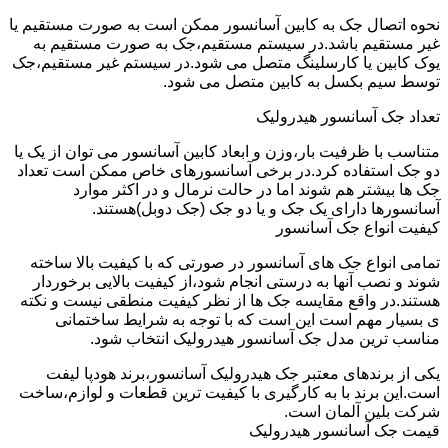
نحوه اتصال جک به کابین آسانسور ممکن است به صورت مستقیم یا
غیر مستقیم باشد.در سیستم مستقیم،جک به صورت مستقیم به
یوک کابین یا کارسلینگ متصل می شود.در سیستم غیر مستقیم،جک
توسط سیم بکسل به کابین متصل می شود.
تعداد جک آسانسور هیدرولیک
متناسب با ظرفیت بار،وزن و ابعاد کابین آسانسور می توان از یک یا
دو جک استفاده کرد.در برخی آسانسورهای خاص ممکن است تعداد
جک ها بیشتر هم شوند اما در حالت نرمال و در اکثر موارد
آسانسورها دارای یک جک و یا دو جک (جک دوبل)هستند.
کیفیت انواع جک آسانسور
تمامی انواع جک های آسانسور در صورتی که با کیفیت بالا ساخته
شوند و نصب آنها به درستی انجام شود،از کیفیت بالایی برخوردار
هستند.در واقع مقایسه جک ها از نظر کیفیت منطقی نیست و نکته
ی بسیار مهم است این است که با توجه به شرایط ساختمانی
مناسب ترین مدل جک آسانسور هیدرولیک انتخاب شود.
یکی از برندهای معتبر جک هیدرولیک آسانسور،برند هودپا لیفت
است.این برند با به کارگیری با کیفیت ترین قطعات و لوازم،ساخت
شرکت بلین آلمان است.
قیمت جک آسانسور هیدرولیک