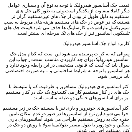
قیمت جک آسانسور هیدرولیک با توجه به نوع آن و بسیاری عوامل
دیگر کاملا متفاوت از یکدیگر است.ولی به طور کلی جک های
مستقیم به دلیل طویل تر بودن از جک های غیرمستقیم گران تر
هستند،که در عوض در جک های مستقیم هزینه های مربوط به نصب
سیم بکسل،پاراشوت و کارسلینگ ها حذف می شود.قیمت جک های
تلسکوپی آسانسور نیز از جک های تک مرحله ای بیشتر است.
کاربرد انواع جک آسانسور هیدرولیک
سوالی که به کرات پرسیده می شود این است که کدام مدل جک
آسانسور هیدرولیک برای چه کاربردی مناسب است.در جواب این
سوال باید که گفت که قانونی مشخصی در این رابطه وجود ندارد و
هر آسانسور با توجه به شرایط ساختمانی و …به صورت اختصاصی
باید بررسی شود.
اکثر آسانسورهای هیدرولیک مسافربر با ظرفیت کم یا متوسط با
جک های در کنار مستقیم کار می کنند.نوع یک جک در کنار مستقیم
نیز برای آسانسورهای خانگی دو طبقه مناسب است.
اکثر آسانسورهای خودروبر و باری نیز با سیستم جک در زیر مستقیم
اجرا می شوند.این نوع از آسانسورها در صورت عدم امکان تامین
حفره جک به روش مستقیم طراحی می شوند.آسانسورهای باری
سنگین و خودروبر با طول مسیر طولانی،اصولا با روش دو جک در
کنار مستقیم اجرا می شوند.