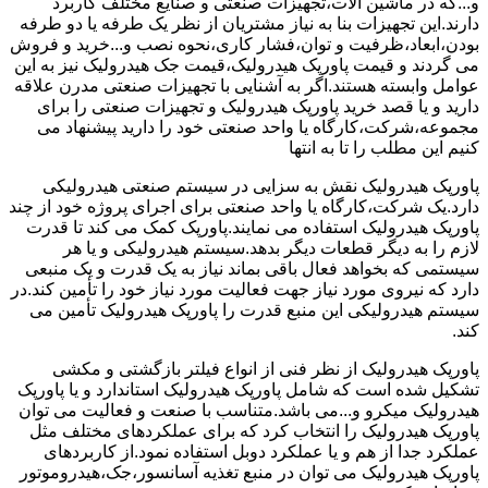
و...که در ماشین آلات،تجهیزات صنعتی و صنایع مختلف کاربرد
دارند.این تجهیزات بنا به نیاز مشتریان از نظر یک طرفه یا دو طرفه
بودن،ابعاد،ظرفیت و توان،فشار کاری،نحوه نصب و...خرید و فروش
می گردند و قیمت پاورپک هیدرولیک،قیمت جک هیدرولیک نیز به این
عوامل وابسته هستند.اگر به آشنایی با تجهیزات صنعتی مدرن علاقه
دارید و یا قصد خرید پاورپک هیدرولیک و تجهیزات صنعتی را برای
مجموعه،شرکت،کارگاه یا واحد صنعتی خود را دارید پیشنهاد می
کنیم این مطلب را تا به انتها
پاورپک هیدرولیک نقش به سزایی در سیستم صنعتی هیدرولیکی
دارد.یک شرکت،کارگاه یا واحد صنعتی برای اجرای پروژه خود از چند
پاورپک هیدرولیک استفاده می نمایند.پاورپک کمک می کند تا قدرت
لازم را به دیگر قطعات دیگر بدهد.سیستم هیدرولیکی و یا هر
سیستمی که بخواهد فعال باقی بماند نیاز به یک قدرت و یک منبعی
دارد که نیروی مورد نیاز جهت فعالیت مورد نیاز خود را تأمین کند.در
سیستم هیدرولیکی این منبع قدرت را پاورپک هیدرولیک تأمین می
کند.
پاورپک هیدرولیک از نظر فنی از انواع فیلتر بازگشتی و مکشی
تشکیل شده است که شامل پاورپک هیدرولیک استاندارد و یا پاورپک
هیدرولیک میکرو و...می باشد.متناسب با صنعت و فعالیت می توان
پاورپک هیدرولیک را انتخاب کرد که برای عملکردهای مختلف مثل
عملکرد جدا از هم و یا عملکرد دوبل استفاده نمود.از کاربردهای
پاورپک هیدرولیک می توان در منبع تغذیه آسانسور،جک،هیدروموتور