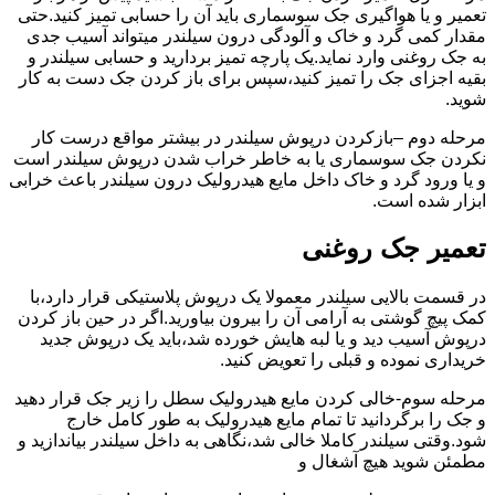
تعمیر و یا هواگیری جک سوسماری باید آن را حسابی تمیز کنید.حتی
مقدار کمی گرد و خاک و آلودگی درون سیلندر میتواند آسیب جدی
به جک روغنی وارد نماید.یک پارچه تمیز بردارید و حسابی سیلندر و
بقیه اجزای جک را تمیز کنید،سپس برای باز کردن جک دست به کار
شوید.
مرحله دوم –بازکردن درپوش سیلندر در بیشتر مواقع درست کار
نکردن جک سوسماری یا به خاطر خراب شدن درپوش سیلندر است
و یا ورود گرد و خاک داخل مایع هیدرولیک درون سیلندر باعث خرابی
ابزار شده است.
تعمیر جک روغنی
در قسمت بالایی سیلندر معمولا یک درپوش پلاستیکی قرار دارد،با
کمک پیچ گوشتی به آرامی آن را بیرون بیاورید.اگر در حین باز کردن
درپوش آسیب دید و یا لبه هایش خورده شد،باید یک درپوش جدید
خریداری نموده و قبلی را تعویض کنید.
مرحله سوم-خالی کردن مایع هیدرولیک سطل را زیر جک قرار دهید
و جک را برگردانید تا تمام مایع هیدرولیک به طور کامل خارج
شود.وقتی سیلندر کاملا خالی شد،نگاهی به داخل سیلندر بیاندازید و
مطمئن شوید هیچ آشغال و