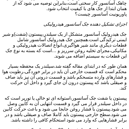
چاهک آسانسور کار سختی است،بنابراین توصیه می شود که از
همان ابتدا از جک های با کیفیت انتخاب شود.
پاوریونیت آسانسور چیست؟
اجزای تشکیل دهنده جک آسانسور هیدرولیکی
جک هیدرولیک آسانسور متشکل از یک سیلندر،پیستون (شفت)و شیر
ایمنی ترکیدگی است.همچنین جک هیدرولیک آسانسور شامل
قطعات دیگری مانند شیر هواگیری،انواع اتصالات هیدرولیکی و
مکانیکی،مجرای تخلیه روغن سرریز و …است که بسته به نوع جک
این قطعات به سیستم اضافه می شوند.
همان طور که در ابتدای مقاله گفته شد،سیلندر یک محفظه بسیار
محکم است که قسمت خارجی آن باید در برابر خوردگی،رطوبت هوا
و فشارهای وارده متسحکم باشد و قسمت درونی آن نیز باید صاف
و صیقلی باشد که پیستون درون آن جای گیرد و داخل آن حرکت
کند.
پیستون یا شفت جک آسانسور،استوانه ای تو خالی یا تورپر است که
در داخل سیلندر قرار می گیرد و قسمت انتهایی آن به کابین وصل
می شود.پیستون با فشار روغن جابجا می شود و باعث حرکت کابین
می شود.سطح خارجی پیستون باید کاملا صاف و صیقلی باشد و در
برابر فشارهایی که وارد می شود استحکام کافی را داشته باشد.