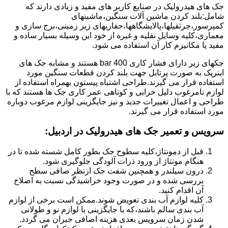
جک های هیدرولیک در صنایع کاربر های مفید و زیادی دارند که
شامل:بلند کردن ماشین آلات سنگین،ماشینهای
کمپرسور،جرثقیلها،پالایشگاهها،حفاریهای زیر زمینی،برج سازی و
معماری،کلیه وسایل نقلیه و غیره از خود این وسیله بسیار ساده و
مفید یا مکانیزم کار آن استفاده می شود.
جکهای زیر دارای فشار کاری 400 bar هستند و مشابه جک های
اینرپک به صورت پرتابل جهت بلند کردن قطعات سنگین مورد
استفاده قرار می گیرند.طراحی اشتباه پیستون بهمراه استفاده از
لوازم نامرغوب دلیل خرابی و کوتاهی عمر کاری جک ها هستند که با
طراحی و اعمال تغییرات جدید و نیز جایگزینی لوازم مرغوب دوباره
مورد استفاده قرار می گیرند.
سرویس و تعمیر جک های هیدرولیک در اردبیل
:
قبل از دمونتاژ،کلیه سطوح جک بطور کامل شسته شده تا در
هنگام مونتاژ از ورود ذرات آلودگی جلوگیری شود.
درون سیلندر و همچنین شفت جک ازنظر صافی سطح
بررسی شده و در صورت وجود خراشیدگی نسبت به اصلاح
آن اقدام کنید.
کلیه لوازم آب بندی تعویض شوند.ممکن است برخی از لوازم
آب بندی سالم باشند،که با جایگزینی با لوازم نو و طولانی
شدن زمان سرویس بعدی هزینه اضافی جبران می گردد.