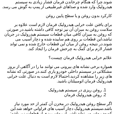
شوند.چرا که هنگام چرخاندن فرمان فشار زیادی به سیستم
هیدرولیک وارد شده و صداهای غیرطبیعی از پمپ به گوش می رسد.
کارکرد بدون روغن و یا سطح پایین روغن
برای یافتن علت خرابی هیدرولیک فرمان لازم است علاوه بر
سلامت روغن به میزان آن نیز توجه کافی داشته باشید.در صورتی
که روغن به میزان کافی میان قطعات سیستم هیدرولیک در جریان
نباشد،این قطعات بر روی هم ساییده شده و دچار آسیب می
شوند.در نتیجه روغن از میان این قطعات خارج شده و نمی تواند
فشار لازم برای کمک به چرخش فرمان را ایجاد کند.
علائم خرابی هیدرولیک فرمان چیست؟
همواره برخی نشانه های بیرونی می توانند ما را در آگاهی از بروز
مشکلاتی در سیستم داخلی خودرو یاری کنند.در صورتی که نشانه
های زیر را مشاهده کردید،احتمالا لازم است به دنبال علت خرابی
هیدرولیک فرمان اتومبیلتان باشید.
روغن ریزی در سیستم هیدرولیک
روغن هیدرولیک فرمان
اگر سطح روغن هیدرولیک در مخزن آن کمتر از حد مورد نیاز
باشد،سیستم هیدرولیک دچار آسیب های فراوانی خواهد شد.این
کمبود روغن می تواند ناشی از روغن ریزی از قطعات زیر باشد: