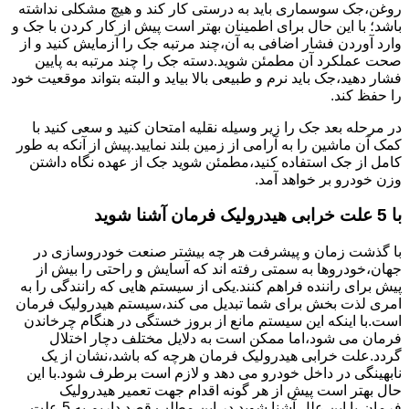
روغن،جک سوسماری باید به درستی کار کند و هیچ مشکلی نداشته
باشد؛ با این حال برای اطمینان بهتر است پیش از کار کردن با جک و
وارد آوردن فشار اضافی به آن،چند مرتبه جک را آزمایش کنید و از
صحت عملکرد آن مطمئن شوید.دسته جک را چند مرتبه به پایین
فشار دهید،جک باید نرم و طبیعی بالا بیاید و البته بتواند موقعیت خود
را حفظ کند.
در مرحله بعد جک را زیر وسیله نقلیه امتحان کنید و سعی کنید با
کمک آن ماشین را به آرامی از زمین بلند نمایید.پیش از آنکه به طور
کامل از جک استفاده کنید،مطمئن شوید جک از عهده نگاه داشتن
وزن خودرو بر خواهد آمد.
با 5 علت خرابی هیدرولیک فرمان آشنا شوید
با گذشت زمان و پیشرفت هر چه بیشتر صنعت خودروسازی در
جهان،خودروها به سمتی رفته اند که آسایش و راحتی را بیش از
پیش برای راننده فراهم کنند.یکی از سیستم هایی که رانندگی را به
امری لذت بخش برای شما تبدیل می کند،سیستم هیدرولیک فرمان
است.با اینکه این سیستم مانع از بروز خستگی در هنگام چرخاندن
فرمان می شود،اما ممکن است به دلایل مختلف دچار اختلال
گردد.علت خرابی هیدرولیک فرمان هرچه که باشد،نشان از یک
نابهینگی در داخل خودرو می دهد و لازم است برطرف شود.با این
حال بهتر است پیش از هر گونه اقدام جهت تعمیر هیدرولیک
فرمان،با این علل آشنا شوید.در این مطلب قصد داریم به 5 علت