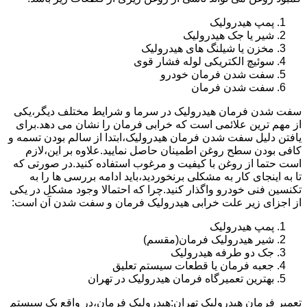
پمپ هیدرولیک
شیر یا جک هیدرولیک
مخزن یا شیلنگ های هیدرولیک
سوئیچ الکتریکی لوله فشار قوی
سفت شدن فرمان خودرو
سفت شدن فرمان
سفت شدن فرمان هیدرولیک در سرما و شرایط مختلف دیگر،یکی
از مهم ترین علائمی است که خرابی فرمان را نشان می دهد.برای
یافتن دلیل سفت شدن فرمان هیدرولیک،ابتدا از سالم بودن تسمه و
کافی بودن سطح روغن اطمینان حاصل نمایید.علاوه بر این،لازم
است حتما از روغن با کیفیت و مرغوب استفاده کنید.در صورتی که
تا به اینجای کار به مشکلی برنخوردید،باید ادامه بررسی ها را به
تکنسین فنی خودرو واگذار کنید.چرا که احتمالا وجود مشکل در یکی
از اجزای زیر علت خرابی هیدرولیک فرمان و سفت شدن آن است:
پمپ هیدرولیک
شیر هیدرولیک فرمان(مقسم)
جک دو طرفه هیدرولیک
جعبه فرمان یا قطعات سیستم تعلیق
بهترین تعمیرگاه فرمان هیدرولیک در تهران
تعمیر فرمان هیدرولیک تهران:هیدرولیک فرمان،در واقع یک سیستم