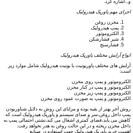
و...اشاره کرد.
اجزای مهم پاورپک هیدرولیک
مخزن روغن
پمپ هیدرولیک
الکتروموتور
شیر فشارشکن
فشارسنج
انواع آرایش مختلف پاورپک هیدرولیک
آرایش های مختلف پاوریونیت یا یونیت هیدرولیک شامل موارد زیر
است:
الکتروموتور و پمپ روی مخزن
الکتروموتور و پمپ در کنار مخزن
الکتروموتور و پمپ زیر مخزن
الکتروموتور و پمپ به صورت عمود روی مخزن
روش آخر بهتر از بقیه بوده و مزایای این روش به دلایل شناوربودن
پمپ داخل روغن،سر و صدای سیستم و پاورپک هیدرولیک است که
کاهش می یابد،فضای کمتری اشغال می کند،نشتی احتمالی پمپ به
داخل مخزن ریخته و در این حالت روغن به هدر نخواهد رفت.
اهمیت خرید پاورپک هیدرولیک جهت استفاده در صنایع