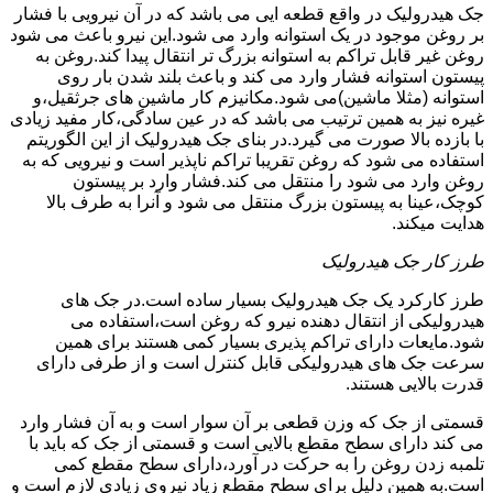
جک هیدرولیک در واقع قطعه ایی می باشد که در آن نیرویی با فشار
بر روغن موجود در یک استوانه وارد می شود.این نیرو باعث می شود
روغن غیر قابل تراکم به استوانه بزرگ تر انتقال پیدا کند.روغن به
پیستون استوانه فشار وارد می کند و باعث بلند شدن بار روی
استوانه (مثلا ماشین)می شود.مکانیزم کار ماشین های جرثقیل،و
غیره نیز به همین ترتیب می باشد که در عین سادگی،کار مفید زیادی
با بازده بالا صورت می گیرد.در بنای جک هیدرولیک از این الگوریتم
استفاده می شود که روغن تقریبا تراکم ناپذیر است و نیرویی که به
روغن وارد می شود را منتقل می کند.فشار وارد بر پیستون
کوچک،عینا به پیستون بزرگ منتقل می شود و آنرا به طرف بالا
هدایت میکند.
طرز کار جک هیدرولیک
طرز کارکرد یک جک هیدرولیک بسیار ساده است.در جک های
هیدرولیکی از انتقال دهنده نیرو که روغن است،استفاده می
شود.مایعات دارای تراکم پذیری بسیار کمی هستند برای همین
سرعت جک های هیدرولیکی قابل کنترل است و از طرفی دارای
قدرت بالایی هستند.
قسمتی از جک که وزن قطعی بر آن سوار است و به آن فشار وارد
می کند دارای سطح مقطع بالایی است و قسمتی از جک که باید با
تلمبه زدن روغن را به حرکت در آورد،دارای سطح مقطع کمی
است.به همین دلیل برای سطح مقطع زیاد نیروی زیادی لازم است و