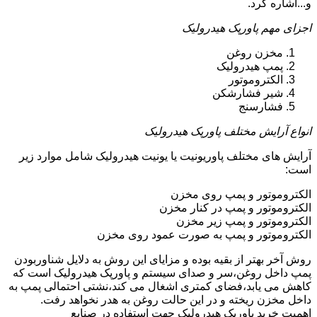
و...اشاره کرد.
اجزای مهم پاورپک هیدرولیک
مخزن روغن
پمپ هیدرولیک
الکتروموتور
شیر فشارشکن
فشارسنج
انواع آرایش مختلف پاورپک هیدرولیک
آرایش های مختلف پاوریونیت یا یونیت هیدرولیک شامل موارد زیر
است:
الکتروموتور و پمپ روی مخزن
الکتروموتور و پمپ در کنار مخزن
الکتروموتور و پمپ زیر مخزن
الکتروموتور و پمپ به صورت عمود روی مخزن
روش آخر بهتر از بقیه بوده و مزایای این روش به دلایل شناوربودن
پمپ داخل روغن،سر و صدای سیستم و پاورپک هیدرولیک است که
کاهش می یابد،فضای کمتری اشغال می کند،نشتی احتمالی پمپ به
داخل مخزن ریخته و در این حالت روغن به هدر نخواهد رفت.
اهمیت خرید پاورپک هیدرولیک جهت استفاده در صنایع