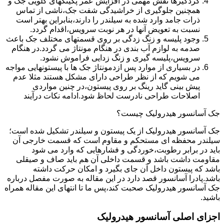
گردگیرها نقش مهمی در افزایش عمر پکینکهای گلویی جک و
همچنین جلوگیری از خراشیدگی شفت جک،ناشی از تماس
ذرات جامد وارد شده به سیلندر را دارند،بنابراین بهتر است
نسبت به تعویض آنها در هر نوبت سرویس،اقدام گردد.
وجود پلیسه و زنگ زدگی بر روی قسمتهای مختلف جک باعث
صدمه به لوازم آب بندی در هنگام مونتاژ می گردد.در هنگام
سرویس،پلیسه گیری و زنگ زدایی فراموش نشود.
در بسیاری از موارد پس ازدمونتاژ جک ها با پیستونهایی مواجه
می شویم که از نظر طراحی دارای مشکل هستند مثلا عدم
پیش بینی گاید رینگ بر روی پیستون،در چنین مواردی
اصلاحات طراحی نادرست لحاظ شود.ادامه نکات درآیند
جک آسانسور هیدرولیک چیست؟
جک آسانسور هیدرولیک از یک پیستون و سیلندر تشکیل شده است؛
سیلندر محفظه ای مستحکم و مقاوم است که قسمت خارجی آن
باید در برابر رطوبت،خوردگی و فشارهایی که وارد می شود
مقاومت داشت باشد و قسمت داخلی آن هم باید صاف و صیقلی
باشد که پیستون داخل آن جای بگیرد و امکان حرکت داشته
باشد.پادرا آسانسور قصد دارد در این مقاله به صورت مفصل درباره
جک آسانسور هیدرولیک صحبت کند،پس ما تا انتهای این مقاله همراه
باشید.
اجزای اصلی آسانسور هیدرولیک