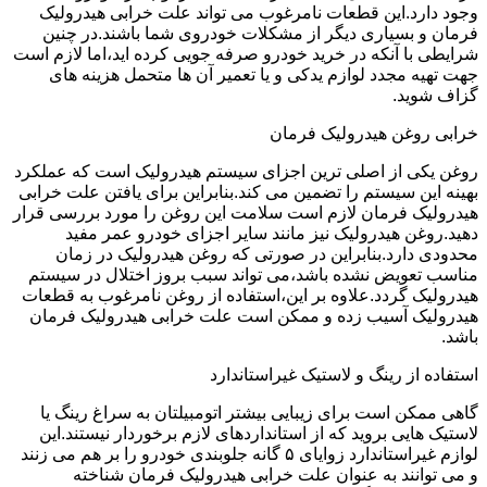
وجود دارد.این قطعات نامرغوب می تواند علت خرابی هیدرولیک
فرمان و بسیاری دیگر از مشکلات خودروی شما باشند.در چنین
شرایطی با آنکه در خرید خودرو صرفه جویی کرده اید،اما لازم است
جهت تهیه مجدد لوازم یدکی و یا تعمیر آن ها متحمل هزینه های
گزاف شوید.
خرابی روغن هیدرولیک فرمان
روغن یکی از اصلی ترین اجزای سیستم هیدرولیک است که عملکرد
بهینه این سیستم را تضمین می کند.بنابراین برای یافتن علت خرابی
هیدرولیک فرمان لازم است سلامت این روغن را مورد بررسی قرار
دهید.روغن هیدرولیک نیز مانند سایر اجزای خودرو عمر مفید
محدودی دارد.بنابراین در صورتی که روغن هیدرولیک در زمان
مناسب تعویض نشده باشد،می تواند سبب بروز اختلال در سیستم
هیدرولیک گردد.علاوه بر این،استفاده از روغن نامرغوب به قطعات
هیدرولیک آسیب زده و ممکن است علت خرابی هیدرولیک فرمان
باشد.
استفاده از رینگ و لاستیک غیراستاندارد
گاهی ممکن است برای زیبایی بیشتر اتومبیلتان به سراغ رینگ یا
لاستیک هایی بروید که از استانداردهای لازم برخوردار نیستند.این
لوازم غیراستاندارد زوایای ۵ گانه جلوبندی خودرو را بر هم می زنند
و می توانند به عنوان علت خرابی هیدرولیک فرمان شناخته