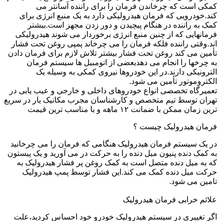
کمکی است که چرخاندن فرمان را برای راننده آسانتر می
کند.خودرویی که فرمان هیدرولیکی دارد به یک منبع انرژی برای
کمک به راننده در هنگام پیچیدن و دور زدن مجهز است.بیشتر
فرمانهایی که از چنین منبع انرژی برخوردار می شوند هیدرولیکی
اند.وقتی راننده فلکه فرمان را می چرخاند پمپی روغن تحت فشار
تأمین می کند روغن تحت فشار بیشتر تلاش لازم برای فرمان دادن
به چرخها را انجام می دهدبعضی از اتومبیل ها سیستم فرمان
الترونیکی دارند.در این خودروها نیروی کمکی به وسیله یک
الکتروموتور تأمین می شود.
تعمیرگاه تخصصی انواع خودروهای داخلی و خارجی و عیب یابی در
تهران توسط تیم متخصص و کارشناسان مجرب مکانیک یار در سریع
ترین زمان ممکن با ضمانت ۱۲ ماهه و با مناسب ترین قیمت
فرمان هیدرولیک چیست ؟
در یک سیستم فرمان هیدرولیک هنگامی که فرمان را می چرخانید
به کمک دنده پنیون میل دنده را به حرکت در می آورید و یک پیستون
که به میل دنده متصل است به کمک روغن پر فشار هیدرولیک به
حرکت میل دنده کمک می کند.این فشار توسط پمپ هیدرولیک
تامین می شود.
علائم خرابی فرمان هیدرولیک
اگر تغییری در سیستم هیدرولیک خودرو خود احساس کردید،علت