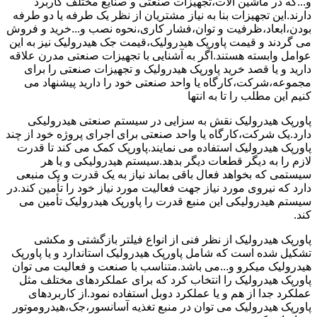
و...که در ماشین آلات،تجهیزات صنعتی و صنایع مختلف کاربرد
دارند.این تجهیزات بنا به نیاز مشتریان از نظر یک طرفه یا دو طرفه
بودن،ابعاد،ظرفیت و توان،فشار کاری،نحوه نصب و...خرید و فروش
می گردند و قیمت پاورپک هیدرولیک،قیمت جک هیدرولیک نیز به این
عوامل وابسته هستند.اگر به آشنایی با تجهیزات صنعتی مدرن علاقه
دارید و یا قصد خرید پاورپک هیدرولیک و تجهیزات صنعتی را برای
مجموعه،شرکت،کارگاه یا واحد صنعتی خود را دارید پیشنهاد می
کنیم این مطلب را تا به انتها
پاورپک هیدرولیک نقش به سزایی در سیستم صنعتی هیدرولیکی
دارد.یک شرکت،کارگاه یا واحد صنعتی برای اجرای پروژه خود از چند
پاورپک هیدرولیک استفاده می نمایند.پاورپک کمک می کند تا قدرت
لازم را به دیگر قطعات دیگر بدهد.سیستم هیدرولیکی و یا هر
سیستمی که بخواهد فعال باقی بماند نیاز به یک قدرت و یک منبعی
دارد که نیروی مورد نیاز جهت فعالیت مورد نیاز خود را تأمین کند.در
سیستم هیدرولیکی این منبع قدرت را پاورپک هیدرولیک تأمین می
کند.
پاورپک هیدرولیک از نظر فنی از انواع فیلتر بازگشتی و مکشی
تشکیل شده است که شامل پاورپک هیدرولیک استاندارد و یا پاورپک
هیدرولیک میکرو و...می باشد.متناسب با صنعت و فعالیت می توان
پاورپک هیدرولیک را انتخاب کرد که برای عملکردهای مختلف مثل
عملکرد جدا از هم و یا عملکرد دوبل استفاده نمود.از کاربردهای
پاورپک هیدرولیک می توان در منبع تغذیه آسانسور،جک،هیدروموتور