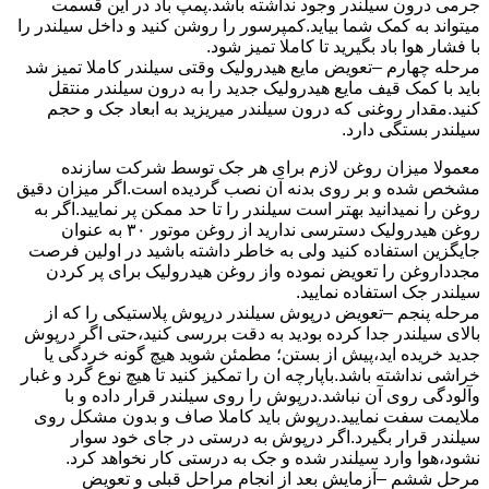
جرمی درون سیلندر وجود نداشته باشد.پمپ باد در این قسمت
میتواند به کمک شما بیاید.کمپرسور را روشن کنید و داخل سیلندر را
با فشار هوا باد بگیرید تا کاملا تمیز شود.
مرحله چهارم –تعویض مایع هیدرولیک وقتی سیلندر کاملا تمیز شد
باید با کمک قیف مایع هیدرولیک جدید را به درون سیلندر منتقل
کنید.مقدار روغنی که درون سیلندر میریزید به ابعاد جک و حجم
سیلندر بستگی دارد.
معمولا میزان روغن لازم برای هر جک توسط شرکت سازنده
مشخص شده و بر روی بدنه آن نصب گردیده است.اگر میزان دقیق
روغن را نمیدانید بهتر است سیلندر را تا حد ممکن پر نمایید.اگر به
روغن هیدرولیک دسترسی ندارید از روغن موتور ۳۰ به عنوان
جایگزین استفاده کنید ولی به خاطر داشته باشید در اولین فرصت
مجدداروغن را تعویض نموده واز روغن هیدرولیک برای پر کردن
سیلندر جک استفاده نمایید.
مرحله پنجم –تعویض درپوش سیلندر درپوش پلاستیکی را که از
بالای سیلندر جدا کرده بودید به دقت بررسی کنید،حتی اگر درپوش
جدید خریده اید،پیش از بستن؛ مطمئن شوید هیچ گونه خردگی یا
خراشی نداشته باشد.باپارچه ان را تمکیز کنید تا هیچ نوع گرد و غبار
وآلودگی روی آن نباشد.درپوش را روی سیلندر قرار داده و با
ملایمت سفت نمایید.درپوش باید کاملا صاف و بدون مشکل روی
سیلندر قرار بگیرد.اگر درپوش به درستی در جای خود سوار
نشود،هوا وارد سیلندر شده و جک به درستی کار نخواهد کرد.
مرحل ششم –آزمایش بعد از انجام مراحل قبلی و تعویض