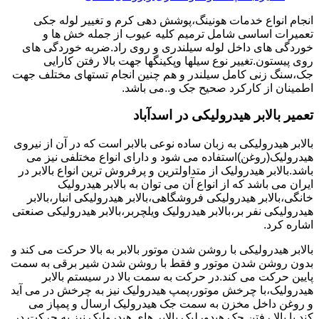
انجام انواع خدمات هونینگ،پوشش دهی کرم و تغییر لوله جکی
تعمیرات اساسی شامل ترمیم کلیه عیوب از جمله خش ها و
خوردگی های داخل لوله سیلندری و روی راد.ضربه خوردگی های
روی پیستون.تغییر نوع سیلها وپکینگها جهت بالا رفتن کارایی
جک،سنگ زنی کامل سیلندر و هم چنین انجام تستهای مختلف جهت
اطمینان از کارکرد صحیح جک و..می باشد.
تعمیر بالابر هیدرولیکی در اسدآباد
بالابر هیدرولیکی به زبان ساده نوعی بالابر است که در آن از نیروی
هیدرولیک(روغن)استفاده می شود و دارای انواع مختلفی نیز می
باشد.بالابر هیدرولیک از متداولترین و پرفروش ترین انواع بالابر در
ایران می باشد که از انواع آن می توان به بالابر هیدرولیک
خانگی،بالابر هیدرولیکی فروشگاهی،بالابر هیدرولیکی انبار،بالابر
هیدرولیکی نفر بر،بالابر هیدرولیک ویلچربر،بالابر هیدرولیکی صنعتی
اشاره کرد.
بالابر هیدرولیکی با روشن شدن موتور بالابر به بالا حرکت می کند و
بدون روشن شدن موتور و فقط با روشن شدن شیر برقی به سمت
پایین حرکت می کند.در حرکت به سمت بالا در سیستم بالابر
هیدرولیک،با چرخش موتور،پمپ هیدرولیک نیز به چرخش در می آید
و روغن داخل مخزن به سمت جک هیدرولیک ارسال و پمپاز می
کند.با بالا رفتن جک هیدورلیک بالابر های هیدرولیک نیز به حرکت در