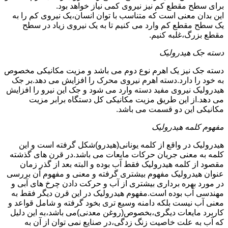
برای سطح مقطع کم نیز نیروی کمی نیاز خواهد بود.
این بدان معنی است که متناسب با توان انسان،یک نیروی کم را به
یک سطح مقطع کم وارد می کنیم تا به یک نیروی زیاد در سطح
مقطع بزرگ،غلبه کنیم.
دسته جک هیدرولیک
دسته جک نیز یک اهرم نوع دوم می باشد و مزیت مکانیکی مخصوص
به خود را دارد.دسته اهرم نیروی محرک را افزایش می دهد.بر جک
هیدرولیک نیروی مفید دسته وارد می شود و جک این نیرو را افزایش
می دهد.از این طریق مزیت مکانیکی کل دستگاه برابر مزیت
مکانیکی این دو قسمت می باشد.
مفهوم کلمه هیدرولیک
هیدرولیک در واقع از کلمه یونانی(هیدرو)شکل گرفته است و این
کلمه به معنی جریان حرکات مایعات می باشد.در قرن های گذشته
مقصود از کلمه هیدرولیک فقط آب بوده و البته بعد از گذر زمان
عنوان هیدرولیک مفهوم بیشتری گرفته و معنی و مفهوم آن بررسی
در مورد بهره برداری بیشتری از آب و حرکت دادن چرخ های آبی و
مهندسی آب بوده است.مفهوم هیدرولیک در این قرن دیگر فقط به
معنی آب نیست بلکه دامنه وسیع تری بخود گرفته و شامل قواعد و
کاربرد مایعات دیگری،بخصوص(روغن معدنی)می باشد،به این دلیل
که آب به علت خاصیت زنگ زدگی،در صنایع نمی توان از آن به