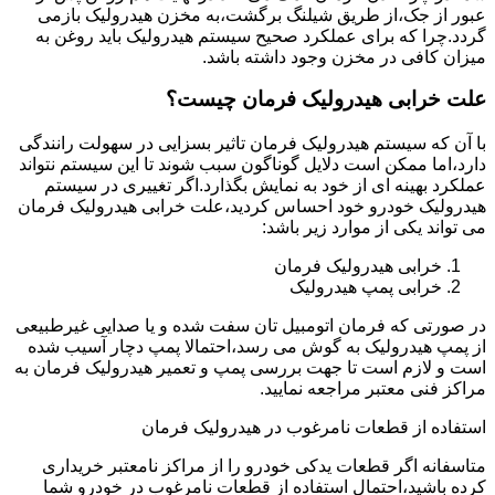
عبور از جک،از طریق شیلنگ برگشت،به مخزن هیدرولیک بازمی
گردد.چرا که برای عملکرد صحیح سیستم هیدرولیک باید روغن به
میزان کافی در مخزن وجود داشته باشد.
علت خرابی هیدرولیک فرمان چیست؟
با آن که سیستم هیدرولیک فرمان تاثیر بسزایی در سهولت رانندگی
دارد،اما ممکن است دلایل گوناگون سبب شوند تا این سیستم نتواند
عملکرد بهینه ای از خود به نمایش بگذارد.اگر تغییری در سیستم
هیدرولیک خودرو خود احساس کردید،علت خرابی هیدرولیک فرمان
می تواند یکی از موارد زیر باشد:
خرابی هیدرولیک فرمان
خرابی پمپ هیدرولیک
در صورتی که فرمان اتومبیل تان سفت شده و یا صدایی غیرطبیعی
از پمپ هیدرولیک به گوش می رسد،احتمالا پمپ دچار آسیب شده
است و لازم است تا جهت بررسی پمپ و تعمیر هیدرولیک فرمان به
مراکز فنی معتبر مراجعه نمایید.
استفاده از قطعات نامرغوب در هیدرولیک فرمان
متاسفانه اگر قطعات یدکی خودرو را از مراکز نامعتبر خریداری
کرده باشید،احتمال استفاده از قطعات نامرغوب در خودرو شما