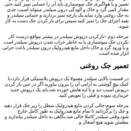
تعمیر و یا هواگیری جک سوسماری باید آن را حسابی تمیز کنید.حتی
مقدار کمی گرد و خاک و آلودگی درون سیلندر میتواند آسیب جدی
به جک روغنی وارد نماید.یک پارچه تمیز بردارید و حسابی سیلندر و
بقیه اجزای جک را تمیز کنید،سپس برای باز کردن جک دست به کار
شوید.
مرحله دوم –بازکردن درپوش سیلندر در بیشتر مواقع درست کار
نکردن جک سوسماری یا به خاطر خراب شدن درپوش سیلندر است
و یا ورود گرد و خاک داخل مایع هیدرولیک درون سیلندر باعث خرابی
ابزار شده است.
تعمیر جک روغنی
در قسمت بالایی سیلندر معمولا یک درپوش پلاستیکی قرار دارد،با
کمک پیچ گوشتی به آرامی آن را بیرون بیاورید.اگر در حین باز کردن
درپوش آسیب دید و یا لبه هایش خورده شد،باید یک درپوش جدید
خریداری نموده و قبلی را تعویض کنید.
مرحله سوم-خالی کردن مایع هیدرولیک سطل را زیر جک قرار دهید
و جک را برگردانید تا تمام مایع هیدرولیک به طور کامل خارج
شود.وقتی سیلندر کاملا خالی شد،نگاهی به داخل سیلندر بیاندازید و
مطمئن شوید هیچ آشغال و