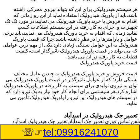
هر سیستم هیدرولیکی برای این که بتواند نیروی محرکی داشته
باشد،باید از پاورپک هیدرولیک استفاده نماید.از این رو زمانی که
اقدام به فروش یا خرید پاورپک هیدرولیک می نمایید،در مورد تک تک
تجهیزات و اجزای به کار رفته در این سیستم اطلاعات کسب
نمایید.زمانی که اقدام به خرید پاورپک هیدرولیک می نمایید،باید برخی
عوامل و پارامترها را در نظر داشته باشید،چرا که قیمت پاورپک
هیدرولیک به این عوامل بستگی زیادی دارد.یکی از مهم ترین عواملی
که می تواند در قیمت پاورپک هیدرولیک تاثیرگذار است،کیفیت
قطعات به کار رفته در آن می باشد.
قیمت خرید پاورپک هیدرولیک
قیمت فروش و خرید پاورپک هیدرولیک به چندین عامل مختلف
بستگی دارد؛ که از عوامل تاثیرگذار در قیمت پاورپک هیدرولیک می
توان به نیروی تولیدی برای سیستم به کار رفته در پاورپک هیدرولیک
اشاره کرد.هر سیستمی برای انجام کار خود نیاز به یک نیرو دارد که
در سیستم های هیدرولیک این نیرو را پاورپک هیدرولیک تأمین می
نماید.
تعمیر جک هیدرولیک در اسدآباد
تلفن تماس فوری
تعمیر جک اسدآباد,تعمیر جک هیدرولیک اسدآباد
وسیله‎ای که با عملکرد خود موجب بلند شدن اهرم و یا وزن سنگین
☞☏
tel:09916241070
در یک قسمت می گردد را جک هیدرولیک می نامند.جک هیدرولیک
نیاز به برق داشته و در بعضی مواقع با استفاده از روغن کار می