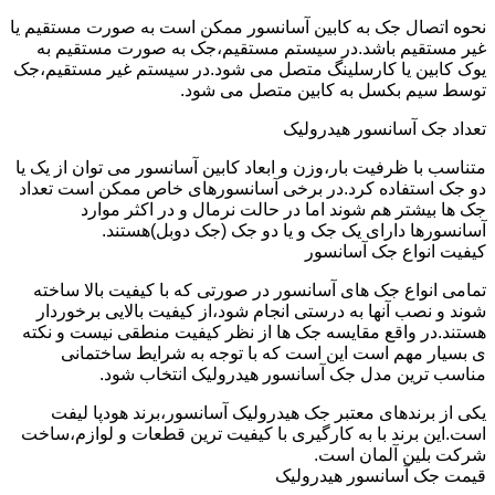
نحوه اتصال جک به کابین آسانسور ممکن است به صورت مستقیم یا
غیر مستقیم باشد.در سیستم مستقیم،جک به صورت مستقیم به
یوک کابین یا کارسلینگ متصل می شود.در سیستم غیر مستقیم،جک
توسط سیم بکسل به کابین متصل می شود.
تعداد جک آسانسور هیدرولیک
متناسب با ظرفیت بار،وزن و ابعاد کابین آسانسور می توان از یک یا
دو جک استفاده کرد.در برخی آسانسورهای خاص ممکن است تعداد
جک ها بیشتر هم شوند اما در حالت نرمال و در اکثر موارد
آسانسورها دارای یک جک و یا دو جک (جک دوبل)هستند.
کیفیت انواع جک آسانسور
تمامی انواع جک های آسانسور در صورتی که با کیفیت بالا ساخته
شوند و نصب آنها به درستی انجام شود،از کیفیت بالایی برخوردار
هستند.در واقع مقایسه جک ها از نظر کیفیت منطقی نیست و نکته
ی بسیار مهم است این است که با توجه به شرایط ساختمانی
مناسب ترین مدل جک آسانسور هیدرولیک انتخاب شود.
یکی از برندهای معتبر جک هیدرولیک آسانسور،برند هودپا لیفت
است.این برند با به کارگیری با کیفیت ترین قطعات و لوازم،ساخت
شرکت بلین آلمان است.
قیمت جک آسانسور هیدرولیک