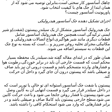
چاهک آسانسور کار سختی است،بنابراین توصیه می شود که از
همان ابتدا از جک های با کیفیت انتخاب شود.
پاوریونیت آسانسور چیست؟
اجزای تشکیل دهنده جک آسانسور هیدرولیکی
جک هیدرولیک آسانسور متشکل از یک سیلندر،پیستون (شفت)و شیر
ایمنی ترکیدگی است.همچنین جک هیدرولیک آسانسور شامل
قطعات دیگری مانند شیر هواگیری،انواع اتصالات هیدرولیکی و
مکانیکی،مجرای تخلیه روغن سرریز و …است که بسته به نوع جک
این قطعات به سیستم اضافه می شوند.
همان طور که در ابتدای مقاله گفته شد،سیلندر یک محفظه بسیار
محکم است که قسمت خارجی آن باید در برابر خوردگی،رطوبت هوا
و فشارهای وارده متسحکم باشد و قسمت درونی آن نیز باید صاف
و صیقلی باشد که پیستون درون آن جای گیرد و داخل آن حرکت
کند.
پیستون یا شفت جک آسانسور،استوانه ای تو خالی یا تورپر است که
در داخل سیلندر قرار می گیرد و قسمت انتهایی آن به کابین وصل
می شود.پیستون با فشار روغن جابجا می شود و باعث حرکت کابین
می شود.سطح خارجی پیستون باید کاملا صاف و صیقلی باشد و در
برابر فشارهایی که وارد می شود استحکام کافی را داشته باشد.