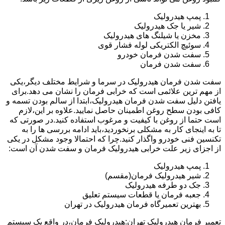
پمپ هیدرولیک
شیر یا جک هیدرولیک
مخزن یا شیلنگ های هیدرولیک
سوئیچ الکتریکی لوله فشار قوی
سفت شدن فرمان خودرو
سفت شدن فرمان
سفت شدن فرمان هیدرولیک در سرما و شرایط مختلف دیگر،یکی
از مهم ترین علائمی است که خرابی فرمان را نشان می دهد.برای
یافتن دلیل سفت شدن فرمان هیدرولیک،ابتدا از سالم بودن تسمه و
کافی بودن سطح روغن اطمینان حاصل نمایید.علاوه بر این،لازم
است حتما از روغن با کیفیت و مرغوب استفاده کنید.در صورتی که
تا به اینجای کار به مشکلی برنخوردید،باید ادامه بررسی ها را به
تکنسین فنی خودرو واگذار کنید.چرا که احتمالا وجود مشکل در یکی
از اجزای زیر علت خرابی هیدرولیک فرمان و سفت شدن آن است:
پمپ هیدرولیک
شیر هیدرولیک فرمان(مقسم)
جک دو طرفه هیدرولیک
جعبه فرمان یا قطعات سیستم تعلیق
بهترین تعمیرگاه فرمان هیدرولیک در تهران
تعمیر فرمان هیدرولیک تهران:هیدرولیک فرمان،در واقع یک سیستم