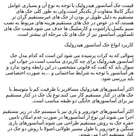
قیمت جک آسانسور هیدرولیک با توجه به نوع آن و بسیاری عوامل
دیگر کاملا متفاوت از یکدیگر است.ولی به طور کلی جک های
مستقیم به دلیل طویل تر بودن از جک های غیرمستقیم گران تر
هستند،که در عوض در جک های مستقیم هزینه های مربوط به نصب
سیم بکسل،پاراشوت و کارسلینگ ها حذف می شود.قیمت جک های
تلسکوپی آسانسور نیز از جک های تک مرحله ای بیشتر است.
کاربرد انواع جک آسانسور هیدرولیک
سوالی که به کرات پرسیده می شود این است که کدام مدل جک
آسانسور هیدرولیک برای چه کاربردی مناسب است.در جواب این
سوال باید که گفت که قانونی مشخصی در این رابطه وجود ندارد و
هر آسانسور با توجه به شرایط ساختمانی و …به صورت اختصاصی
باید بررسی شود.
اکثر آسانسورهای هیدرولیک مسافربر با ظرفیت کم یا متوسط با
جک های در کنار مستقیم کار می کنند.نوع یک جک در کنار مستقیم
نیز برای آسانسورهای خانگی دو طبقه مناسب است.
اکثر آسانسورهای خودروبر و باری نیز با سیستم جک در زیر مستقیم
اجرا می شوند.این نوع از آسانسورها در صورت عدم امکان تامین
حفره جک به روش مستقیم طراحی می شوند.آسانسورهای باری
سنگین و خودروبر با طول مسیر طولانی،اصولا با روش دو جک در
کنار مستقیم اجرا می شوند.