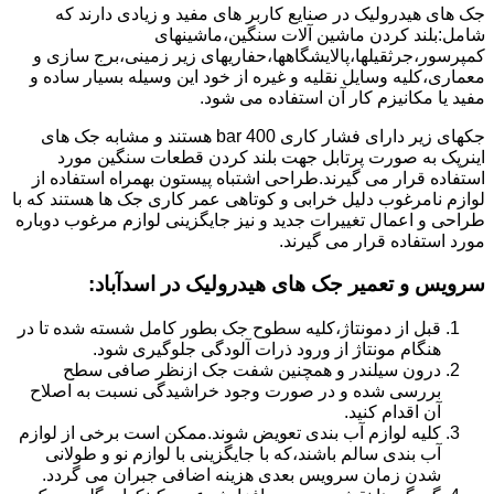
جک های هیدرولیک در صنایع کاربر های مفید و زیادی دارند که
شامل:بلند کردن ماشین آلات سنگین،ماشینهای
کمپرسور،جرثقیلها،پالایشگاهها،حفاریهای زیر زمینی،برج سازی و
معماری،کلیه وسایل نقلیه و غیره از خود این وسیله بسیار ساده و
مفید یا مکانیزم کار آن استفاده می شود.
جکهای زیر دارای فشار کاری 400 bar هستند و مشابه جک های
اینرپک به صورت پرتابل جهت بلند کردن قطعات سنگین مورد
استفاده قرار می گیرند.طراحی اشتباه پیستون بهمراه استفاده از
لوازم نامرغوب دلیل خرابی و کوتاهی عمر کاری جک ها هستند که با
طراحی و اعمال تغییرات جدید و نیز جایگزینی لوازم مرغوب دوباره
مورد استفاده قرار می گیرند.
سرویس و تعمیر جک های هیدرولیک در اسدآباد
:
قبل از دمونتاژ،کلیه سطوح جک بطور کامل شسته شده تا در
هنگام مونتاژ از ورود ذرات آلودگی جلوگیری شود.
درون سیلندر و همچنین شفت جک ازنظر صافی سطح
بررسی شده و در صورت وجود خراشیدگی نسبت به اصلاح
آن اقدام کنید.
کلیه لوازم آب بندی تعویض شوند.ممکن است برخی از لوازم
آب بندی سالم باشند،که با جایگزینی با لوازم نو و طولانی
شدن زمان سرویس بعدی هزینه اضافی جبران می گردد.