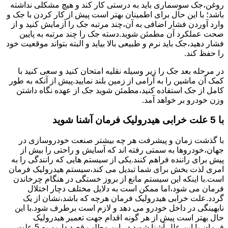
روغن،جک سوسماری باید به درستی کار کند و هیچ مشکلی نداشته
باشد؛ با این حال برای اطمینان بهتر است پیش از کار کردن با جک و
وارد آوردن فشار اضافی به آن،چند مرتبه جک را آزمایش کنید و از
صحت عملکرد آن مطمئن شوید.دسته جک را چند مرتبه به پایین
فشار دهید،جک باید نرم و طبیعی بالا بیاید و البته بتواند موقعیت خود
را حفظ کند.
در مرحله بعد جک را زیر وسیله نقلیه امتحان کنید و سعی کنید با
کمک آن ماشین را به آرامی از زمین بلند نمایید.پیش از آنکه به طور
کامل از جک استفاده کنید،مطمئن شوید جک از عهده نگاه داشتن
وزن خودرو بر خواهد آمد.
با 5 علت خرابی هیدرولیک فرمان آشنا شوید
با گذشت زمان و پیشرفت هر چه بیشتر صنعت خودروسازی در
جهان،خودروها به سمتی رفته اند که آسایش و راحتی را بیش از
پیش برای راننده فراهم کنند.یکی از سیستم هایی که رانندگی را به
امری لذت بخش برای شما تبدیل می کند،سیستم هیدرولیک فرمان
است.با اینکه این سیستم مانع از بروز خستگی در هنگام چرخاندن
فرمان می شود،اما ممکن است به دلایل مختلف دچار اختلال
گردد.علت خرابی هیدرولیک فرمان هرچه که باشد،نشان از یک
نابهینگی در داخل خودرو می دهد و لازم است برطرف شود.با این
حال بهتر است پیش از هر گونه اقدام جهت تعمیر هیدرولیک
فرمان،با این علل آشنا شوید.در این مطلب قصد داریم به 5 علت