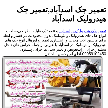
تعمیر جک اسدآباد,تعمیر جک
هیدرولیک اسدآباد
تعمیر جک هیدرولیک در اسدآباد
و نئوماتیک قابلیت طراحی،ساخت
انواع جک های هیدرولیک و نئوماتیک بدون محدودیت در فشار و ابعاد
برای ماشین آلات معدنی و راهسازی تعمیر و اورهال انوع جک های
هیدرولیک و نئوماتیک در اسدآباد با عیوبی از جمله خراش های داخل
سیلندر،خرابی راد،تعویض و تغییر سیل ها،خرابی پیستون
09059102450-آقای امیرحسین باجالان