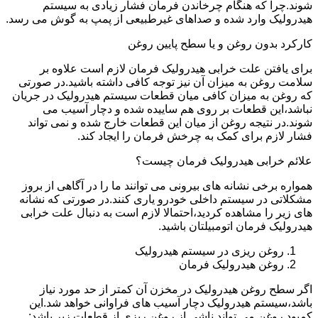
شوند.چرا که هنگام چرخاندن فرمان فشار زیادی به سیستم
هیدرولیک وارد شده و صداهای غیرطبیعی از پمپ به گوش می رسد.
کارکرد بدون روغن و یا سطح پایین روغن
برای یافتن علت خرابی هیدرولیک فرمان لازم است علاوه بر
سلامت روغن به میزان آن نیز توجه کافی داشته باشید.در صورتی
که روغن به میزان کافی میان قطعات سیستم هیدرولیک در جریان
نباشد،این قطعات بر روی هم ساییده شده و دچار آسیب می
شوند.در نتیجه روغن از میان این قطعات خارج شده و نمی تواند
فشار لازم برای کمک به چرخش فرمان را ایجاد کند.
علائم خرابی هیدرولیک فرمان چیست؟
همواره برخی نشانه های بیرونی می توانند ما را در آگاهی از بروز
مشکلاتی در سیستم داخلی خودرو یاری کنند.در صورتی که نشانه
های زیر را مشاهده کردید،احتمالا لازم است به دنبال علت خرابی
هیدرولیک فرمان اتومبیلتان باشید.
روغن ریزی در سیستم هیدرولیک
روغن هیدرولیک فرمان
اگر سطح روغن هیدرولیک در مخزن آن کمتر از حد مورد نیاز
باشد،سیستم هیدرولیک دچار آسیب های فراوانی خواهد شد.این
کمبود روغن می تواند ناشی از روغن ریزی از قطعات زیر باشد: