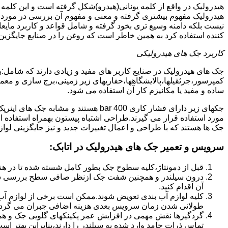
هیدرولیک در واقع از کلمه یونانی(هیدرو)شکل گرفته است و این کلمه
هیدرولیک مفهوم بیشتری گرفته و معنی و مفهوم آن بررسی در مورد 
نیست بلکه دامنه وسیع تری بخود گرفته و شامل قواعد و کاربرد مای
کننده استفاده کرد به همین خاطر است که روغن را در صنایع جایگزین
کاربرد جک های هیدرولیکی
جک های هیدرولیک در صنایع کاربر های مفید و زیادی دارند که شامل:
کمپرسور،جرثقیلها،پالایشگاهها،حفاریهای زیر زمینی،برج سازی و معمار
ساده و مفید یا مکانیزم کار آن استفاده می شود.
جکهای زیر دارای فشار کاری 400 bar هستند
مورد استفاده قرار می گیرند.طراحی اشتباه پیستون بهمراه استفاده ا
جک ها هستند که با طراحی و اعمال تغییرات جدید و نیز جایگزینی لواز
سرویس و تعمیر جک های هیدرولیک در اتابک
:
قبل از دمونتاژ،کلیه سطوح جک بطور کامل شسته شده تا در هنگ
درون سیلندر و همچنین شفت جک ازنظر صافی سطح بررسی ش
آن اقدام کنید.
کلیه لوازم آب بندی تعویض شوند.ممکن است برخی از لوازم آب بن
طولانی شدن زمان سرویس بعدی هزینه اضافی جبران می گردد
گردگیرها نقش مهمی در افزایش عمر پکینکهای گلویی جک و ه
تماس ذرات جامد وارد شده به سیلندر را دارند،بنابراین بهتر ا