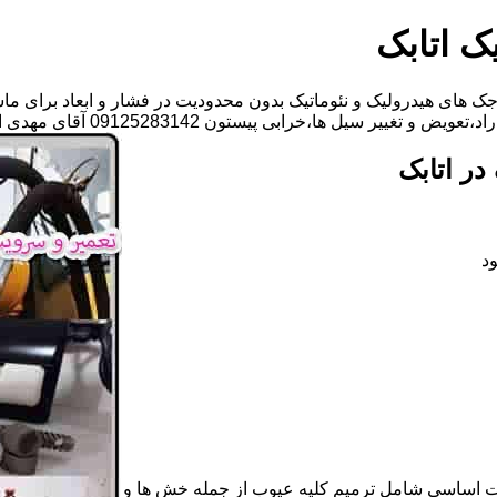
ک اتابک
ک های هیدرولیک و نئوماتیک بدون محدودیت در فشار و ابعاد برای ما
یل ها،خرابی پیستون 09125283142 آقای مهدی ابراهیمی
ر اتابک
د
ات اساسی شامل ترمیم کلیه عیوب از جمله خش ها و