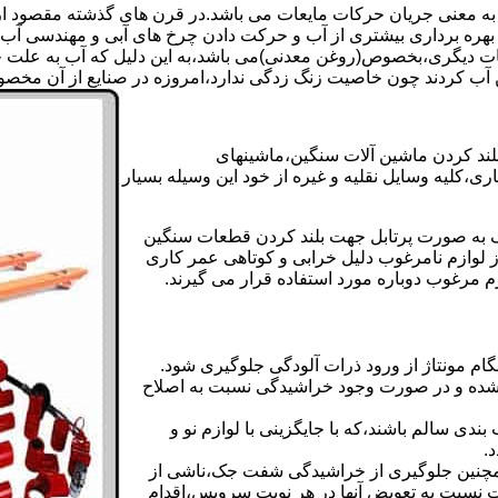
 به معنی جریان حرکات مایعات می باشد.در قرن های گذشته مقصود از ک
بهره برداری بیشتری از آب و حرکت دادن چرخ های آبی و مهندسی آب 
عات دیگری،بخصوص(روغن معدنی)می باشد،به این دلیل که آب به علت خا
 آب کردند چون خاصیت زنگ زدگی ندارد،امروزه در صنایع از آن مخصوصا
بلند کردن ماشین آلات سنگین،ماشینهای
ی،کلیه وسایل نقلیه و غیره از خود این وسیله بسیار
 و مشابه جک های اینرپک به صورت پرتابل جهت بلند کردن قطعات سنگین
ز لوازم نامرغوب دلیل خرابی و کوتاهی عمر کاری
م مرغوب دوباره مورد استفاده قرار می گیرند.
ام مونتاژ از ورود ذرات آلودگی جلوگیری شود.
ده و در صورت وجود خراشیدگی نسبت به اصلاح
دی سالم باشند،که با جایگزینی با لوازم نو و
.
مچنین جلوگیری از خراشیدگی شفت جک،ناشی از
ست نسبت به تعویض آنها در هر نوبت سرویس،اقدام