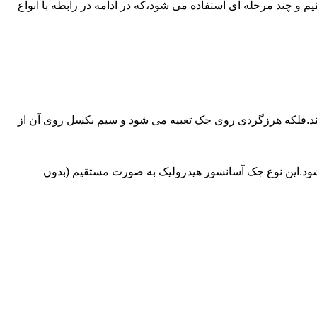
ای آسانسورهایی که ظرفیتشان بیش از 30 تن است از جک های غیرمستقیم و چند مرحله ای استفاده می شود،که در ادامه در رابطه با انواع
کند.فلکه هرزگردی روی جک تعبیه می شود و سیم بکسل روی آن از
شود.این نوع جک آسانسور هیدرولیک به صورت مستقیم (بدون