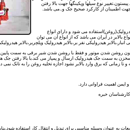
تون.تغییر نوع سیلها وپکینگها جهت بالا رفتن
هت اطمینان از کارکرد صحیح جک و..می باشد.
یدرولیک(روغن)استفاده می شود و دارای انواع
ع بالابر در ایران می باشد که از انواع آن می توان
 انبار،بالابر هیدرولیکی نفر بر،بالابر هیدرولیک ویلچربر،بالابر هیدرول
و بدون روشن شدن موتور و فقط با روشن شدن شیر برقی به سمت پایین 
ن به سمت جک هیدرولیک ارسال و پمپاز می کند.با بالا رفتن جک هیدو
 زمانی که برق وارد بالابر نشود اجازه تخلیه روغن را به تانک نمی ده
 و ایمن اهمیت فراوانی دارد.
ر کارشناسان خبره
عات به عنوان وسیله مناسبی برای تبدیل و انتقال کار استفاده شود.بناب