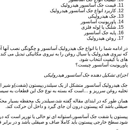
قیمت جک آسانسور هیدرولیک
کاربرد انواع جک آسانسور هیدرولیک
جک هیدرولیکی
پاوریونیت آسانسور
شلنگ یا لوله فلزی
پایه جک آسانسور
روغن هیدرولیک
در ادامه شما را با انواع جک هیدرولیک آسانسور و چگونگی نصب آنه
که نیروی هیدرولیک یا سیال روغن را به نیروی مکانیکی تبدیل می کند
های با کیفیت انتخاب شود.
پاوریونیت آسانسور چیست؟
اجزای تشکیل دهنده جک آسانسور هیدرولیکی
جک هیدرولیک آسانسور متشکل از یک سیلندر،پیستون (شفت)و شیر ای
تخلیه روغن سرریز و …است که بسته به نوع جک این قطعات به سیس
همان طور که در ابتدای مقاله گفته شد،سیلندر یک محفظه بسیار مح
صیقلی باشد که پیستون درون آن جای گیرد و داخل آن حرکت کند.
پیستون یا شفت جک آسانسور،استوانه ای تو خالی یا تورپر است که د
شود.سطح خارجی پیستون باید کاملا صاف و صیقلی باشد و در برابر ف