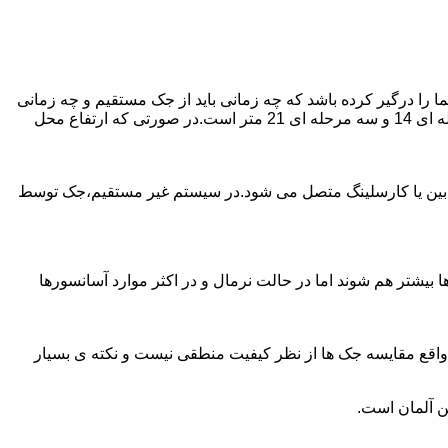
را درگیر کرده باشد که چه زمانی باید از جک مستقیم و چه زمانی
از جک غیرمستقیم استفاده کنیم؟ جک های مستقیم تا 21 متر را ساپورت می کنند و این مقدار در جک تلسکوپی تک مرحله ای 7 متر،دو مرحله ای 14 و سه مرحله ای 21 متر است.در صورتی که ارتفاع محل
ابین یا کارسلینگ متصل می شود.در سیستم غیر مستقیم،جک توسط
بیشتر هم شوند اما در حالت نرمال و در اکثر موارد آسانسورها
ر واقع مقایسه جک ها از نظر کیفیت منطقی نیست و نکته ی بسیار
ن آلمان است.