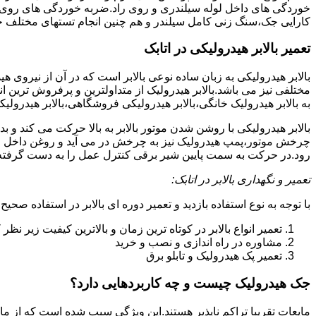
خوردگی های داخل لوله سیلندری و روی راد.ضربه خوردگی های روی پیس
کارایی جک،سنگ زنی کامل سیلندر و هم چنین انجام تستهای مختلف ج
تعمیر بالابر هیدرولیکی در اتابک
بالابر هیدرولیکی به زبان ساده نوعی بالابر است که در آن از نیروی ه
مختلفی نیز می باشد.بالابر هیدرولیک از متداولترین و پرفروش ترین انوا
به بالابر هیدرولیک خانگی،بالابر هیدرولیکی فروشگاهی،بالابر هیدرولیکی
بالابر هیدرولیکی با روشن شدن موتور بالابر به بالا حرکت می کند 
چرخش موتور،پمپ هیدرولیک نیز به چرخش در می آید و روغن داخل مخز
رود.در حرکت به سمت پایین شیر برقی کنترل عمل را به دست گرفته و تا
تعمیر و نگهداری بالابر در اتابک:
با توجه به نوع استفاده بازدید و تعمیر دوره ای بالابر در استفاده صحیح
تعمیر انواع بالابر در کوتاه ترین زمان و بالاترین کیفیت زیر نظ
مشاوره در راه اندازی و نصب و خرید
تعمیر پک هیدرولیک و تابلو برق
جک هیدرولیک چیست و چه کاربردهایی دارد؟
مایعات تقریبا تراکم ناپذیر هستند.این ویژگی سبب شده است که از مای