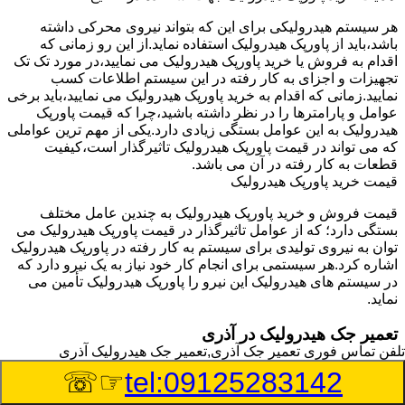
هر سیستم هیدرولیکی برای این که بتواند نیروی محرکی داشته
باشد،باید از پاورپک هیدرولیک استفاده نماید.از این رو زمانی که
اقدام به فروش یا خرید پاورپک هیدرولیک می نمایید،در مورد تک تک
تجهیزات و اجزای به کار رفته در این سیستم اطلاعات کسب
نمایید.زمانی که اقدام به خرید پاورپک هیدرولیک می نمایید،باید برخی
عوامل و پارامترها را در نظر داشته باشید،چرا که قیمت پاورپک
هیدرولیک به این عوامل بستگی زیادی دارد.یکی از مهم ترین عواملی
که می تواند در قیمت پاورپک هیدرولیک تاثیرگذار است،کیفیت
قطعات به کار رفته در آن می باشد.
قیمت خرید پاورپک هیدرولیک
قیمت فروش و خرید پاورپک هیدرولیک به چندین عامل مختلف
بستگی دارد؛ که از عوامل تاثیرگذار در قیمت پاورپک هیدرولیک می
توان به نیروی تولیدی برای سیستم به کار رفته در پاورپک هیدرولیک
اشاره کرد.هر سیستمی برای انجام کار خود نیاز به یک نیرو دارد که
در سیستم های هیدرولیک این نیرو را پاورپک هیدرولیک تأمین می
نماید.
تعمیر جک هیدرولیک در آذری
تلفن تماس فوری
تعمیر جک آذری,تعمیر جک هیدرولیک آذری
وسیله‎ای که با عملکرد خود موجب بلند شدن اهرم و یا وزن سنگین
☞☏
tel:09125283142
در یک قسمت می گردد را جک هیدرولیک می نامند.جک هیدرولیک
نیاز به برق داشته و در بعضی مواقع با استفاده از روغن کار می