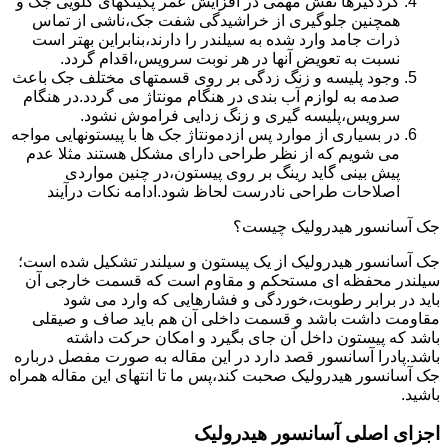
گردگیرها نقش مهمی در افزایش عمر پکینکهای گلویی جک و
همچنین جلوگیری از خراشیدگی شفت جک،ناشی از تماس
ذرات جامد وارد شده به سیلندر را دارند،بنابراین بهتر است
نسبت به تعویض آنها در هر نوبت سرویس،اقدام گردد.
وجود پلیسه و زنگ زدگی بر روی قسمتهای مختلف جک باعث
صدمه به لوازم آب بندی در هنگام مونتاژ می گردد.در هنگام
سرویس،پلیسه گیری و زنگ زدایی فراموش نشود.
در بسیاری از موارد پس ازدمونتاژ جک ها با پیستونهایی مواجه
می شویم که از نظر طراحی دارای مشکل هستند مثلا عدم
پیش بینی گاید رینگ بر روی پیستون،در چنین مواردی
اصلاحات طراحی نادرست لحاظ شود.ادامه نکات درآیند
جک آسانسور هیدرولیک چیست؟
جک آسانسور هیدرولیک از یک پیستون و سیلندر تشکیل شده است؛
سیلندر محفظه ای مستحکم و مقاوم است که قسمت خارجی آن
باید در برابر رطوبت،خوردگی و فشارهایی که وارد می شود
مقاومت داشت باشد و قسمت داخلی آن هم باید صاف و صیقلی
باشد که پیستون داخل آن جای بگیرد و امکان حرکت داشته
باشد.پادرا آسانسور قصد دارد در این مقاله به صورت مفصل درباره
جک آسانسور هیدرولیک صحبت کند،پس ما تا انتهای این مقاله همراه
باشید.
اجزای اصلی آسانسور هیدرولیک