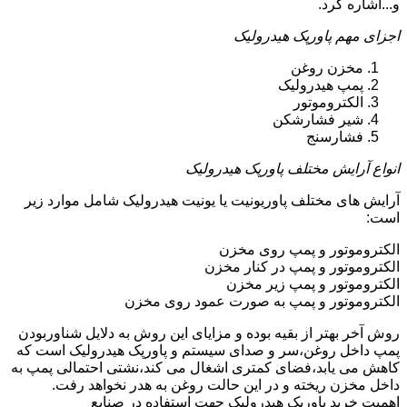
و...اشاره کرد.
اجزای مهم پاورپک هیدرولیک
مخزن روغن
پمپ هیدرولیک
الکتروموتور
شیر فشارشکن
فشارسنج
انواع آرایش مختلف پاورپک هیدرولیک
آرایش های مختلف پاوریونیت یا یونیت هیدرولیک شامل موارد زیر
است:
الکتروموتور و پمپ روی مخزن
الکتروموتور و پمپ در کنار مخزن
الکتروموتور و پمپ زیر مخزن
الکتروموتور و پمپ به صورت عمود روی مخزن
روش آخر بهتر از بقیه بوده و مزایای این روش به دلایل شناوربودن
پمپ داخل روغن،سر و صدای سیستم و پاورپک هیدرولیک است که
کاهش می یابد،فضای کمتری اشغال می کند،نشتی احتمالی پمپ به
داخل مخزن ریخته و در این حالت روغن به هدر نخواهد رفت.
اهمیت خرید پاورپک هیدرولیک جهت استفاده در صنایع