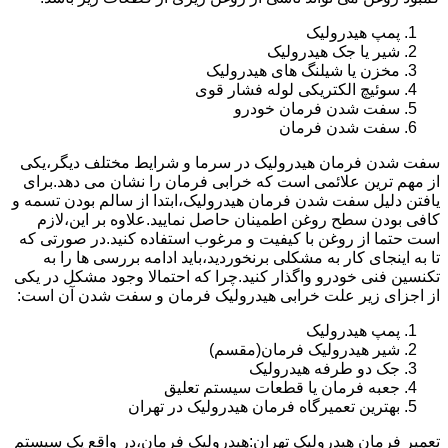
پمپ هیدرولیک
شیر یا جک هیدرولیک
مخزن یا شیلنگ های هیدرولیک
سوئیچ الکتریکی لوله فشار قوی
سفت شدن فرمان خودرو
سفت شدن فرمان
سفت شدن فرمان هیدرولیک در سرما و شرایط مختلف دیگر،یکی
از مهم ترین علائمی است که خرابی فرمان را نشان می دهد.برای
یافتن دلیل سفت شدن فرمان هیدرولیک،ابتدا از سالم بودن تسمه و
کافی بودن سطح روغن اطمینان حاصل نمایید.علاوه بر این،لازم
است حتما از روغن با کیفیت و مرغوب استفاده کنید.در صورتی که
تا به اینجای کار به مشکلی برنخوردید،باید ادامه بررسی ها را به
تکنسین فنی خودرو واگذار کنید.چرا که احتمالا وجود مشکل در یکی
از اجزای زیر علت خرابی هیدرولیک فرمان و سفت شدن آن است:
پمپ هیدرولیک
شیر هیدرولیک فرمان(مقسم)
جک دو طرفه هیدرولیک
جعبه فرمان یا قطعات سیستم تعلیق
بهترین تعمیرگاه فرمان هیدرولیک در تهران
تعمیر فرمان هیدرولیک تهران:هیدرولیک فرمان،در واقع یک سیستم