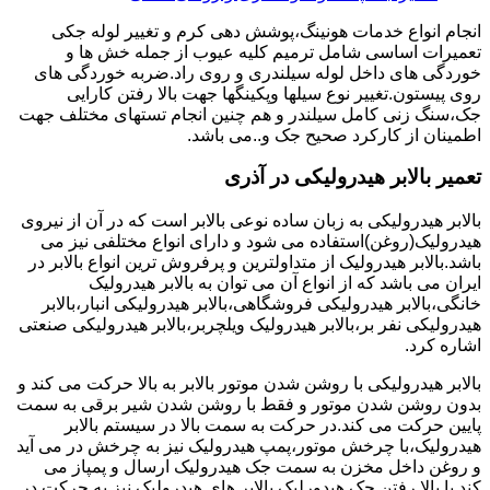
انجام انواع خدمات هونینگ،پوشش دهی کرم و تغییر لوله جکی
تعمیرات اساسی شامل ترمیم کلیه عیوب از جمله خش ها و
خوردگی های داخل لوله سیلندری و روی راد.ضربه خوردگی های
روی پیستون.تغییر نوع سیلها وپکینگها جهت بالا رفتن کارایی
جک،سنگ زنی کامل سیلندر و هم چنین انجام تستهای مختلف جهت
اطمینان از کارکرد صحیح جک و..می باشد.
تعمیر بالابر هیدرولیکی در آذری
بالابر هیدرولیکی به زبان ساده نوعی بالابر است که در آن از نیروی
هیدرولیک(روغن)استفاده می شود و دارای انواع مختلفی نیز می
باشد.بالابر هیدرولیک از متداولترین و پرفروش ترین انواع بالابر در
ایران می باشد که از انواع آن می توان به بالابر هیدرولیک
خانگی،بالابر هیدرولیکی فروشگاهی،بالابر هیدرولیکی انبار،بالابر
هیدرولیکی نفر بر،بالابر هیدرولیک ویلچربر،بالابر هیدرولیکی صنعتی
اشاره کرد.
بالابر هیدرولیکی با روشن شدن موتور بالابر به بالا حرکت می کند و
بدون روشن شدن موتور و فقط با روشن شدن شیر برقی به سمت
پایین حرکت می کند.در حرکت به سمت بالا در سیستم بالابر
هیدرولیک،با چرخش موتور،پمپ هیدرولیک نیز به چرخش در می آید
و روغن داخل مخزن به سمت جک هیدرولیک ارسال و پمپاز می
کند.با بالا رفتن جک هیدورلیک بالابر های هیدرولیک نیز به حرکت در