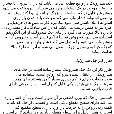
جک هیدرولیک در واقع قطعه ایی می باشد که در آن نیرویی با فشار
بر روغن موجود در یک استوانه وارد می شود.این نیرو باعث می شود
روغن غیر قابل تراکم به استوانه بزرگ تر انتقال پیدا کند.روغن به
پیستون استوانه فشار وارد می کند و باعث بلند شدن بار روی
استوانه (مثلا ماشین)می شود.مکانیزم کار ماشین های جرثقیل،و
غیره نیز به همین ترتیب می باشد که در عین سادگی،کار مفید زیادی
با بازده بالا صورت می گیرد.در بنای جک هیدرولیک از این الگوریتم
استفاده می شود که روغن تقریبا تراکم ناپذیر است و نیرویی که به
روغن وارد می شود را منتقل می کند.فشار وارد بر پیستون
کوچک،عینا به پیستون بزرگ منتقل می شود و آنرا به طرف بالا
هدایت میکند.
طرز کار جک هیدرولیک
طرز کارکرد یک جک هیدرولیک بسیار ساده است.در جک های
هیدرولیکی از انتقال دهنده نیرو که روغن است،استفاده می
شود.مایعات دارای تراکم پذیری بسیار کمی هستند برای همین
سرعت جک های هیدرولیکی قابل کنترل است و از طرفی دارای
قدرت بالایی هستند.
قسمتی از جک که وزن قطعی بر آن سوار است و به آن فشار وارد
می کند دارای سطح مقطع بالایی است و قسمتی از جک که باید با
تلمبه زدن روغن را به حرکت در آورد،دارای سطح مقطع کمی
است.به همین دلیل برای سطح مقطع زیاد نیروی زیادی لازم است و