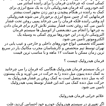
کمکی است که چرخاندن فرمان را برای راننده آسانتر می
کند.خودرویی که فرمان هیدرولیکی دارد به یک منبع انرژی برای
کمک به راننده در هنگام پیچیدن و دور زدن مجهز است.بیشتر
فرمانهایی که از چنین منبع انرژی برخوردار می شوند هیدرولیکی
اند.وقتی راننده فلکه فرمان را می چرخاند پمپی روغن تحت فشار
تأمین می کند روغن تحت فشار بیشتر تلاش لازم برای فرمان دادن
به چرخها را انجام می دهدبعضی از اتومبیل ها سیستم فرمان
الترونیکی دارند.در این خودروها نیروی کمکی به وسیله یک
الکتروموتور تأمین می شود.
تعمیرگاه تخصصی انواع خودروهای داخلی و خارجی و عیب یابی در
تهران توسط تیم متخصص و کارشناسان مجرب مکانیک یار در سریع
ترین زمان ممکن با ضمانت ۱۲ ماهه و با مناسب ترین قیمت
فرمان هیدرولیک چیست ؟
در یک سیستم فرمان هیدرولیک هنگامی که فرمان را می چرخانید
به کمک دنده پنیون میل دنده را به حرکت در می آورید و یک پیستون
که به میل دنده متصل است به کمک روغن پر فشار هیدرولیک به
حرکت میل دنده کمک می کند.این فشار توسط پمپ هیدرولیک
تامین می شود.
علائم خرابی فرمان هیدرولیک
اگر تغییری در سیستم هیدرولیک خودرو خود احساس کردید،علت