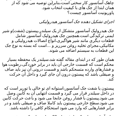
چاهک آسانسور کار سختی است،بنابراین توصیه می شود که از
همان ابتدا از جک های با کیفیت انتخاب شود.
پاوریونیت آسانسور چیست؟
اجزای تشکیل دهنده جک آسانسور هیدرولیکی
جک هیدرولیک آسانسور متشکل از یک سیلندر،پیستون (شفت)و شیر
ایمنی ترکیدگی است.همچنین جک هیدرولیک آسانسور شامل
قطعات دیگری مانند شیر هواگیری،انواع اتصالات هیدرولیکی و
مکانیکی،مجرای تخلیه روغن سرریز و …است که بسته به نوع جک
این قطعات به سیستم اضافه می شوند.
همان طور که در ابتدای مقاله گفته شد،سیلندر یک محفظه بسیار
محکم است که قسمت خارجی آن باید در برابر خوردگی،رطوبت هوا
و فشارهای وارده متسحکم باشد و قسمت درونی آن نیز باید صاف
و صیقلی باشد که پیستون درون آن جای گیرد و داخل آن حرکت
کند.
پیستون یا شفت جک آسانسور،استوانه ای تو خالی یا تورپر است که
در داخل سیلندر قرار می گیرد و قسمت انتهایی آن به کابین وصل
می شود.پیستون با فشار روغن جابجا می شود و باعث حرکت کابین
می شود.سطح خارجی پیستون باید کاملا صاف و صیقلی باشد و در
برابر فشارهایی که وارد می شود استحکام کافی را داشته باشد.