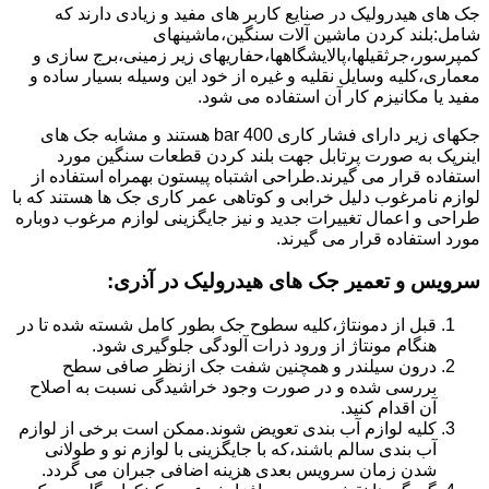
جک های هیدرولیک در صنایع کاربر های مفید و زیادی دارند که
شامل:بلند کردن ماشین آلات سنگین،ماشینهای
کمپرسور،جرثقیلها،پالایشگاهها،حفاریهای زیر زمینی،برج سازی و
معماری،کلیه وسایل نقلیه و غیره از خود این وسیله بسیار ساده و
مفید یا مکانیزم کار آن استفاده می شود.
جکهای زیر دارای فشار کاری 400 bar هستند و مشابه جک های
اینرپک به صورت پرتابل جهت بلند کردن قطعات سنگین مورد
استفاده قرار می گیرند.طراحی اشتباه پیستون بهمراه استفاده از
لوازم نامرغوب دلیل خرابی و کوتاهی عمر کاری جک ها هستند که با
طراحی و اعمال تغییرات جدید و نیز جایگزینی لوازم مرغوب دوباره
مورد استفاده قرار می گیرند.
سرویس و تعمیر جک های هیدرولیک در آذری
:
قبل از دمونتاژ،کلیه سطوح جک بطور کامل شسته شده تا در
هنگام مونتاژ از ورود ذرات آلودگی جلوگیری شود.
درون سیلندر و همچنین شفت جک ازنظر صافی سطح
بررسی شده و در صورت وجود خراشیدگی نسبت به اصلاح
آن اقدام کنید.
کلیه لوازم آب بندی تعویض شوند.ممکن است برخی از لوازم
آب بندی سالم باشند،که با جایگزینی با لوازم نو و طولانی
شدن زمان سرویس بعدی هزینه اضافی جبران می گردد.