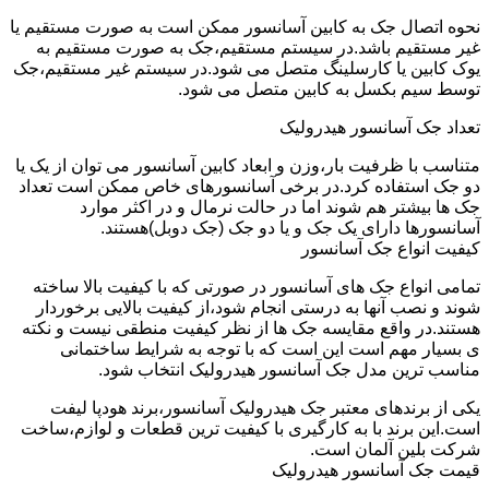
نحوه اتصال جک به کابین آسانسور ممکن است به صورت مستقیم یا
غیر مستقیم باشد.در سیستم مستقیم،جک به صورت مستقیم به
یوک کابین یا کارسلینگ متصل می شود.در سیستم غیر مستقیم،جک
توسط سیم بکسل به کابین متصل می شود.
تعداد جک آسانسور هیدرولیک
متناسب با ظرفیت بار،وزن و ابعاد کابین آسانسور می توان از یک یا
دو جک استفاده کرد.در برخی آسانسورهای خاص ممکن است تعداد
جک ها بیشتر هم شوند اما در حالت نرمال و در اکثر موارد
آسانسورها دارای یک جک و یا دو جک (جک دوبل)هستند.
کیفیت انواع جک آسانسور
تمامی انواع جک های آسانسور در صورتی که با کیفیت بالا ساخته
شوند و نصب آنها به درستی انجام شود،از کیفیت بالایی برخوردار
هستند.در واقع مقایسه جک ها از نظر کیفیت منطقی نیست و نکته
ی بسیار مهم است این است که با توجه به شرایط ساختمانی
مناسب ترین مدل جک آسانسور هیدرولیک انتخاب شود.
یکی از برندهای معتبر جک هیدرولیک آسانسور،برند هودپا لیفت
است.این برند با به کارگیری با کیفیت ترین قطعات و لوازم،ساخت
شرکت بلین آلمان است.
قیمت جک آسانسور هیدرولیک