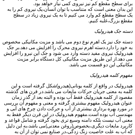
برای سطح مقطع کم نیز نیروی کمی نیاز خواهد بود.
این بدان معنی است که متناسب با توان انسان،یک نیروی کم را به
یک سطح مقطع کم وارد می کنیم تا به یک نیروی زیاد در سطح
مقطع بزرگ،غلبه کنیم.
دسته جک هیدرولیک
دسته جک نیز یک اهرم نوع دوم می باشد و مزیت مکانیکی مخصوص
به خود را دارد.دسته اهرم نیروی محرک را افزایش می دهد.بر جک
هیدرولیک نیروی مفید دسته وارد می شود و جک این نیرو را افزایش
می دهد.از این طریق مزیت مکانیکی کل دستگاه برابر مزیت
مکانیکی این دو قسمت می باشد.
مفهوم کلمه هیدرولیک
هیدرولیک در واقع از کلمه یونانی(هیدرو)شکل گرفته است و این
کلمه به معنی جریان حرکات مایعات می باشد.در قرن های گذشته
مقصود از کلمه هیدرولیک فقط آب بوده و البته بعد از گذر زمان
عنوان هیدرولیک مفهوم بیشتری گرفته و معنی و مفهوم آن بررسی
در مورد بهره برداری بیشتری از آب و حرکت دادن چرخ های آبی و
مهندسی آب بوده است.مفهوم هیدرولیک در این قرن دیگر فقط به
معنی آب نیست بلکه دامنه وسیع تری بخود گرفته و شامل قواعد و
کاربرد مایعات دیگری،بخصوص(روغن معدنی)می باشد،به این دلیل
که آب به علت خاصیت زنگ زدگی،در صنایع نمی توان از آن به