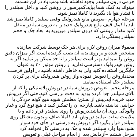
جرمی درون سیلندر وجود نداشته باشد.پمپ باد در این قسمت
میتواند به کمک شما بیاید.کمپرسور را روشن کنید و داخل سیلندر را
با فشار هوا باد بگیرید تا کاملا تمیز شود.
مرحله چهارم –تعویض مایع هیدرولیک وقتی سیلندر کاملا تمیز شد
باید با کمک قیف مایع هیدرولیک جدید را به درون سیلندر منتقل
کنید.مقدار روغنی که درون سیلندر میریزید به ابعاد جک و حجم
سیلندر بستگی دارد.
معمولا میزان روغن لازم برای هر جک توسط شرکت سازنده
مشخص شده و بر روی بدنه آن نصب گردیده است.اگر میزان دقیق
روغن را نمیدانید بهتر است سیلندر را تا حد ممکن پر نمایید.اگر به
روغن هیدرولیک دسترسی ندارید از روغن موتور ۳۰ به عنوان
جایگزین استفاده کنید ولی به خاطر داشته باشید در اولین فرصت
مجدداروغن را تعویض نموده واز روغن هیدرولیک برای پر کردن
سیلندر جک استفاده نمایید.
مرحله پنجم –تعویض درپوش سیلندر درپوش پلاستیکی را که از
بالای سیلندر جدا کرده بودید به دقت بررسی کنید،حتی اگر درپوش
جدید خریده اید،پیش از بستن؛ مطمئن شوید هیچ گونه خردگی یا
خراشی نداشته باشد.باپارچه ان را تمکیز کنید تا هیچ نوع گرد و غبار
وآلودگی روی آن نباشد.درپوش را روی سیلندر قرار داده و با
ملایمت سفت نمایید.درپوش باید کاملا صاف و بدون مشکل روی
سیلندر قرار بگیرد.اگر درپوش به درستی در جای خود سوار
نشود،هوا وارد سیلندر شده و جک به درستی کار نخواهد کرد.
مرحل ششم –آزمایش بعد از انجام مراحل قبلی و تعویض