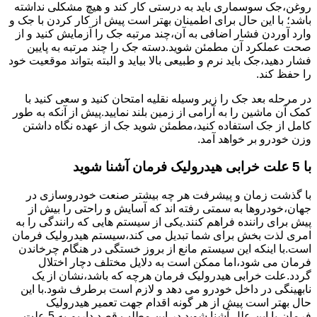
روغن،جک سوسماری باید به درستی کار کند و هیچ مشکلی نداشته
باشد؛ با این حال برای اطمینان بهتر است پیش از کار کردن با جک و
وارد آوردن فشار اضافی به آن،چند مرتبه جک را آزمایش کنید و از
صحت عملکرد آن مطمئن شوید.دسته جک را چند مرتبه به پایین
فشار دهید،جک باید نرم و طبیعی بالا بیاید و البته بتواند موقعیت خود
را حفظ کند.
در مرحله بعد جک را زیر وسیله نقلیه امتحان کنید و سعی کنید با
کمک آن ماشین را به آرامی از زمین بلند نمایید.پیش از آنکه به طور
کامل از جک استفاده کنید،مطمئن شوید جک از عهده نگاه داشتن
وزن خودرو بر خواهد آمد.
با 5 علت خرابی هیدرولیک فرمان آشنا شوید
با گذشت زمان و پیشرفت هر چه بیشتر صنعت خودروسازی در
جهان،خودروها به سمتی رفته اند که آسایش و راحتی را بیش از
پیش برای راننده فراهم کنند.یکی از سیستم هایی که رانندگی را به
امری لذت بخش برای شما تبدیل می کند،سیستم هیدرولیک فرمان
است.با اینکه این سیستم مانع از بروز خستگی در هنگام چرخاندن
فرمان می شود،اما ممکن است به دلایل مختلف دچار اختلال
گردد.علت خرابی هیدرولیک فرمان هرچه که باشد،نشان از یک
نابهینگی در داخل خودرو می دهد و لازم است برطرف شود.با این
حال بهتر است پیش از هر گونه اقدام جهت تعمیر هیدرولیک
فرمان،با این علل آشنا شوید.در این مطلب قصد داریم به 5 علت