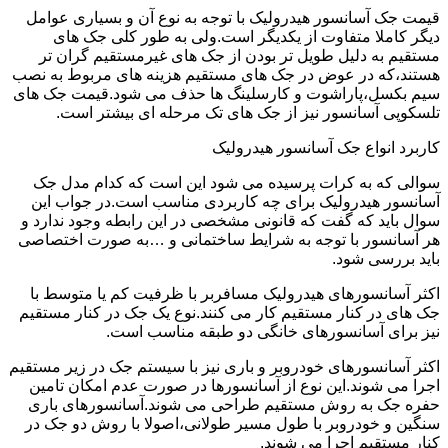
قیمت جک آسانسور هیدرولیک با توجه به نوع آن و بسیاری عوامل
دیگر کاملا متفاوت از یکدیگر است.ولی به طور کلی جک های
مستقیم به دلیل طویل تر بودن از جک های غیرمستقیم گران تر
هستند،که در عوض در جک های مستقیم هزینه های مربوط به نصب
سیم بکسل،پاراشوت و کارسلینگ ها حذف می شود.قیمت جک های
تلسکوپی آسانسور نیز از جک های تک مرحله ای بیشتر است.
کاربرد انواع جک آسانسور هیدرولیک
سوالی که به کرات پرسیده می شود این است که کدام مدل جک
آسانسور هیدرولیک برای چه کاربردی مناسب است.در جواب این
سوال باید که گفت که قانونی مشخصی در این رابطه وجود ندارد و
هر آسانسور با توجه به شرایط ساختمانی و …به صورت اختصاصی
باید بررسی شود.
اکثر آسانسورهای هیدرولیک مسافربر با ظرفیت کم یا متوسط با
جک های در کنار مستقیم کار می کنند.نوع یک جک در کنار مستقیم
نیز برای آسانسورهای خانگی دو طبقه مناسب است.
اکثر آسانسورهای خودروبر و باری نیز با سیستم جک در زیر مستقیم
اجرا می شوند.این نوع از آسانسورها در صورت عدم امکان تامین
حفره جک به روش مستقیم طراحی می شوند.آسانسورهای باری
سنگین و خودروبر با طول مسیر طولانی،اصولا با روش دو جک در
کنار مستقیم اجرا می شوند.