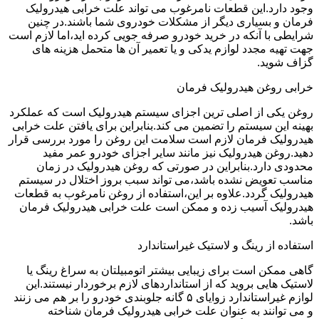
وجود دارد.این قطعات نامرغوب می تواند علت خرابی هیدرولیک
فرمان و بسیاری دیگر از مشکلات خودروی شما باشند.در چنین
شرایطی با آنکه در خرید خودرو صرفه جویی کرده اید،اما لازم است
جهت تهیه مجدد لوازم یدکی و یا تعمیر آن ها متحمل هزینه های
گزاف شوید.
خرابی روغن هیدرولیک فرمان
روغن یکی از اصلی ترین اجزای سیستم هیدرولیک است که عملکرد
بهینه این سیستم را تضمین می کند.بنابراین برای یافتن علت خرابی
هیدرولیک فرمان لازم است سلامت این روغن را مورد بررسی قرار
دهید.روغن هیدرولیک نیز مانند سایر اجزای خودرو عمر مفید
محدودی دارد.بنابراین در صورتی که روغن هیدرولیک در زمان
مناسب تعویض نشده باشد،می تواند سبب بروز اختلال در سیستم
هیدرولیک گردد.علاوه بر این،استفاده از روغن نامرغوب به قطعات
هیدرولیک آسیب زده و ممکن است علت خرابی هیدرولیک فرمان
باشد.
استفاده از رینگ و لاستیک غیراستاندارد
گاهی ممکن است برای زیبایی بیشتر اتومبیلتان به سراغ رینگ یا
لاستیک هایی بروید که از استانداردهای لازم برخوردار نیستند.این
لوازم غیراستاندارد زوایای ۵ گانه جلوبندی خودرو را بر هم می زنند
و می توانند به عنوان علت خرابی هیدرولیک فرمان شناخته