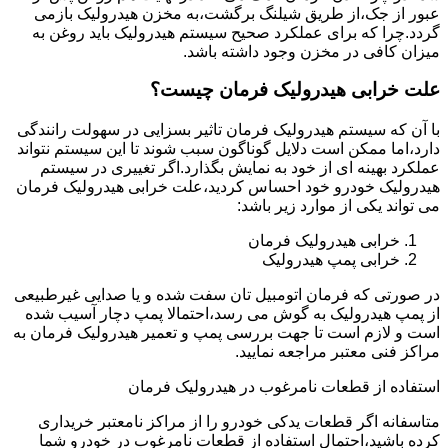
عبور از جک،از طریق شیلنگ برگشت،به مخزن هیدرولیک بازمی
گردد.چرا که برای عملکرد صحیح سیستم هیدرولیک باید روغن به
میزان کافی در مخزن وجود داشته باشد.
علت خرابی هیدرولیک فرمان چیست؟
با آن که سیستم هیدرولیک فرمان تاثیر بسزایی در سهولت رانندگی
دارد،اما ممکن است دلایل گوناگون سبب شوند تا این سیستم نتواند
عملکرد بهینه ای از خود به نمایش بگذارد.اگر تغییری در سیستم
هیدرولیک خودرو خود احساس کردید،علت خرابی هیدرولیک فرمان
می تواند یکی از موارد زیر باشد:
خرابی هیدرولیک فرمان
خرابی پمپ هیدرولیک
در صورتی که فرمان اتومبیل تان سفت شده و یا صدایی غیرطبیعی
از پمپ هیدرولیک به گوش می رسد،احتمالا پمپ دچار آسیب شده
است و لازم است تا جهت بررسی پمپ و تعمیر هیدرولیک فرمان به
مراکز فنی معتبر مراجعه نمایید.
استفاده از قطعات نامرغوب در هیدرولیک فرمان
متاسفانه اگر قطعات یدکی خودرو را از مراکز نامعتبر خریداری
کرده باشید،احتمال استفاده از قطعات نامرغوب در خودرو شما