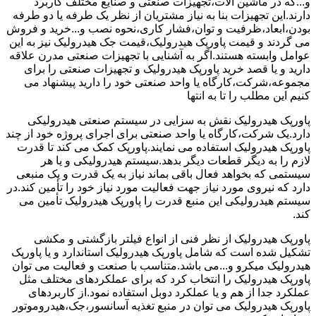
و...که در ماشین آلات،تجهیزات صنعتی و صنایع مختلف کاربرد
دارند.این تجهیزات بنا به نیاز مشتریان از نظر یک طرفه یا دو طرفه
بودن،ابعاد،ظرفیت و توان،فشار کاری،نحوه نصب و...خرید و فروش
می گردند و قیمت پاورپک هیدرولیک،قیمت جک هیدرولیک نیز به این
عوامل وابسته هستند.اگر به آشنایی با تجهیزات صنعتی مدرن علاقه
دارید و یا قصد خرید پاورپک هیدرولیک و تجهیزات صنعتی را برای
مجموعه،شرکت،کارگاه یا واحد صنعتی خود را دارید پیشنهاد می
کنیم این مطلب را تا به انتها
پاورپک هیدرولیک نقش به سزایی در سیستم صنعتی هیدرولیکی
دارد.یک شرکت،کارگاه یا واحد صنعتی برای اجرای پروژه خود از چند
پاورپک هیدرولیک استفاده می نمایند.پاورپک کمک می کند تا قدرت
لازم را به دیگر قطعات دیگر بدهد.سیستم هیدرولیکی و یا هر
سیستمی که بخواهد فعال باقی بماند نیاز به یک قدرت و یک منبعی
دارد که نیروی مورد نیاز جهت فعالیت مورد نیاز خود را تأمین کند.در
سیستم هیدرولیکی این منبع قدرت را پاورپک هیدرولیک تأمین می
کند.
پاورپک هیدرولیک از نظر فنی از انواع فیلتر بازگشتی و مکشی
تشکیل شده است که شامل پاورپک هیدرولیک استاندارد و یا پاورپک
هیدرولیک میکرو و...می باشد.متناسب با صنعت و فعالیت می توان
پاورپک هیدرولیک را انتخاب کرد که برای عملکردهای مختلف مثل
عملکرد جدا از هم و یا عملکرد دوبل استفاده نمود.از کاربردهای
پاورپک هیدرولیک می توان در منبع تغذیه آسانسور،جک،هیدروموتور