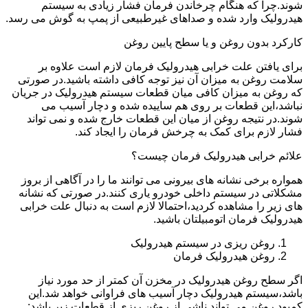
شوند.چرا که هنگام چرخاندن فرمان فشار زیادی به سیستم
هیدرولیک وارد شده و صداهای غیرطبیعی از پمپ به گوش می رسد.
کارکرد بدون روغن و یا سطح پایین روغن
برای یافتن علت خرابی هیدرولیک فرمان لازم است علاوه بر
سلامت روغن به میزان آن نیز توجه کافی داشته باشید.در صورتی
که روغن به میزان کافی میان قطعات سیستم هیدرولیک در جریان
نباشد،این قطعات بر روی هم ساییده شده و دچار آسیب می
شوند.در نتیجه روغن از میان این قطعات خارج شده و نمی تواند
فشار لازم برای کمک به چرخش فرمان را ایجاد کند.
علائم خرابی هیدرولیک فرمان چیست؟
همواره برخی نشانه های بیرونی می توانند ما را در آگاهی از بروز
مشکلاتی در سیستم داخلی خودرو یاری کنند.در صورتی که نشانه
های زیر را مشاهده کردید،احتمالا لازم است به دنبال علت خرابی
هیدرولیک فرمان اتومبیلتان باشید.
روغن ریزی در سیستم هیدرولیک
روغن هیدرولیک فرمان
اگر سطح روغن هیدرولیک در مخزن آن کمتر از حد مورد نیاز
باشد،سیستم هیدرولیک دچار آسیب های فراوانی خواهد شد.این
کمبود روغن می تواند ناشی از روغن ریزی از قطعات زیر باشد: