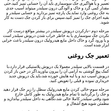
تعمیر و یا هواگیری جک سوسماری باید آن را حسابی تمیز کنید.حتی
مقدار کمی گرد و خاک و آلودگی درون سیلندر میتواند آسیب جدی
به جک روغنی وارد نماید.یک پارچه تمیز بردارید و حسابی سیلندر و
بقیه اجزای جک را تمیز کنید،سپس برای باز کردن جک دست به کار
شوید.
مرحله دوم –بازکردن درپوش سیلندر در بیشتر مواقع درست کار
نکردن جک سوسماری یا به خاطر خراب شدن درپوش سیلندر است
و یا ورود گرد و خاک داخل مایع هیدرولیک درون سیلندر باعث خرابی
ابزار شده است.
تعمیر جک روغنی
در قسمت بالایی سیلندر معمولا یک درپوش پلاستیکی قرار دارد،با
کمک پیچ گوشتی به آرامی آن را بیرون بیاورید.اگر در حین باز کردن
درپوش آسیب دید و یا لبه هایش خورده شد،باید یک درپوش جدید
خریداری نموده و قبلی را تعویض کنید.
مرحله سوم-خالی کردن مایع هیدرولیک سطل را زیر جک قرار دهید
و جک را برگردانید تا تمام مایع هیدرولیک به طور کامل خارج
شود.وقتی سیلندر کاملا خالی شد،نگاهی به داخل سیلندر بیاندازید و
مطمئن شوید هیچ آشغال و