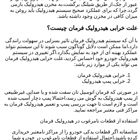
عبور از جک،از طریق شیلنگ برگشت،به مخزن هیدرولیک بازمی
گردد.چرا که برای عملکرد صحیح سیستم هیدرولیک باید روغن به
میزان کافی در مخزن وجود داشته باشد.
علت خرابی هیدرولیک فرمان چیست؟
با آن که سیستم هیدرولیک فرمان تاثیر بسزایی در سهولت رانندگی
دارد،اما ممکن است دلایل گوناگون سبب شوند تا این سیستم نتواند
عملکرد بهینه ای از خود به نمایش بگذارد.اگر تغییری در سیستم
هیدرولیک خودرو خود احساس کردید،علت خرابی هیدرولیک فرمان
می تواند یکی از موارد زیر باشد:
خرابی هیدرولیک فرمان
خرابی پمپ هیدرولیک
در صورتی که فرمان اتومبیل تان سفت شده و یا صدایی غیرطبیعی
از پمپ هیدرولیک به گوش می رسد،احتمالا پمپ دچار آسیب شده
است و لازم است تا جهت بررسی پمپ و تعمیر هیدرولیک فرمان به
مراکز فنی معتبر مراجعه نمایید.
استفاده از قطعات نامرغوب در هیدرولیک فرمان
متاسفانه اگر قطعات یدکی خودرو را از مراکز نامعتبر خریداری
کرده باشید،احتمال استفاده از قطعات نامرغوب در خودرو شما