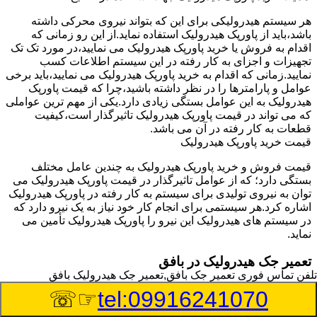
هر سیستم هیدرولیکی برای این که بتواند نیروی محرکی داشته
باشد،باید از پاورپک هیدرولیک استفاده نماید.از این رو زمانی که
اقدام به فروش یا خرید پاورپک هیدرولیک می نمایید،در مورد تک تک
تجهیزات و اجزای به کار رفته در این سیستم اطلاعات کسب
نمایید.زمانی که اقدام به خرید پاورپک هیدرولیک می نمایید،باید برخی
عوامل و پارامترها را در نظر داشته باشید،چرا که قیمت پاورپک
هیدرولیک به این عوامل بستگی زیادی دارد.یکی از مهم ترین عواملی
که می تواند در قیمت پاورپک هیدرولیک تاثیرگذار است،کیفیت
قطعات به کار رفته در آن می باشد.
قیمت خرید پاورپک هیدرولیک
قیمت فروش و خرید پاورپک هیدرولیک به چندین عامل مختلف
بستگی دارد؛ که از عوامل تاثیرگذار در قیمت پاورپک هیدرولیک می
توان به نیروی تولیدی برای سیستم به کار رفته در پاورپک هیدرولیک
اشاره کرد.هر سیستمی برای انجام کار خود نیاز به یک نیرو دارد که
در سیستم های هیدرولیک این نیرو را پاورپک هیدرولیک تأمین می
نماید.
تعمیر جک هیدرولیک در بافق
تلفن تماس فوری
تعمیر جک بافق,تعمیر جک هیدرولیک بافق
وسیله‎ای که با عملکرد خود موجب بلند شدن اهرم و یا وزن سنگین
☞☏
tel:09916241070
در یک قسمت می گردد را جک هیدرولیک می نامند.جک هیدرولیک
نیاز به برق داشته و در بعضی مواقع با استفاده از روغن کار می