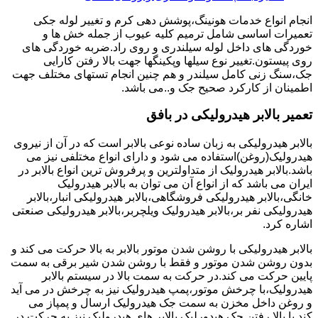
انجام انواع خدمات هونینگ،پوشش دهی کرم و تغییر لوله جکی
تعمیرات اساسی شامل ترمیم کلیه عیوب از جمله خش ها و
خوردگی های داخل لوله سیلندری و روی راد.ضربه خوردگی های
روی پیستون.تغییر نوع سیلها وپکینگها جهت بالا رفتن کارایی
جک،سنگ زنی کامل سیلندر و هم چنین انجام تستهای مختلف جهت
اطمینان از کارکرد صحیح جک و..می باشد.
تعمیر بالابر هیدرولیکی در بافق
بالابر هیدرولیکی به زبان ساده نوعی بالابر است که در آن از نیروی
هیدرولیک(روغن)استفاده می شود و دارای انواع مختلفی نیز می
باشد.بالابر هیدرولیک از متداولترین و پرفروش ترین انواع بالابر در
ایران می باشد که از انواع آن می توان به بالابر هیدرولیک
خانگی،بالابر هیدرولیکی فروشگاهی،بالابر هیدرولیکی انبار،بالابر
هیدرولیکی نفر بر،بالابر هیدرولیک ویلچربر،بالابر هیدرولیکی صنعتی
اشاره کرد.
بالابر هیدرولیکی با روشن شدن موتور بالابر به بالا حرکت می کند و
بدون روشن شدن موتور و فقط با روشن شدن شیر برقی به سمت
پایین حرکت می کند.در حرکت به سمت بالا در سیستم بالابر
هیدرولیک،با چرخش موتور،پمپ هیدرولیک نیز به چرخش در می آید
و روغن داخل مخزن به سمت جک هیدرولیک ارسال و پمپاز می
کند.با بالا رفتن جک هیدورلیک بالابر های هیدرولیک نیز به حرکت در