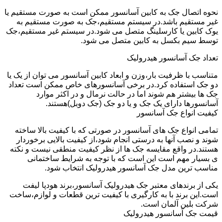
نحوه اتصال جک به کابین آسانسور ممکن است به صورت مستقیم یا
غیر مستقیم باشد.در سیستم مستقیم،جک به صورت مستقیم به
یوک کابین یا کارسلینگ متصل می شود.در سیستم غیر مستقیم،جک
توسط سیم بکسل به کابین متصل می شود.
تعداد جک آسانسور هیدرولیک
متناسب با ظرفیت بار،وزن و ابعاد کابین آسانسور می توان از یک یا
دو جک استفاده کرد.در برخی آسانسورهای خاص ممکن است تعداد
جک ها بیشتر هم شوند اما در حالت نرمال و در اکثر موارد
آسانسورها دارای یک جک و یا دو جک (جک دوبل)هستند.
کیفیت انواع جک آسانسور
تمامی انواع جک های آسانسور در صورتی که با کیفیت بالا ساخته
شوند و نصب آنها به درستی انجام شود،از کیفیت بالایی برخوردار
هستند.در واقع مقایسه جک ها از نظر کیفیت منطقی نیست و نکته
ی بسیار مهم است این است که با توجه به شرایط ساختمانی
مناسب ترین مدل جک آسانسور هیدرولیک انتخاب شود.
یکی از برندهای معتبر جک هیدرولیک آسانسور،برند هودپا لیفت
است.این برند با به کارگیری با کیفیت ترین قطعات و لوازم،ساخت
شرکت بلین آلمان است.
قیمت جک آسانسور هیدرولیک