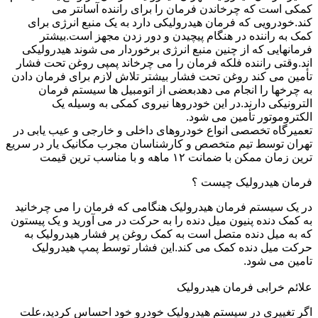
کمکی است که چرخاندن فرمان را برای راننده آسانتر می
کند.خودرویی که فرمان هیدرولیکی دارد به یک منبع انرژی برای
کمک به راننده در هنگام پیچیدن و دور زدن مجهز است.بیشتر
فرمانهایی که از چنین منبع انرژی برخوردار می شوند هیدرولیکی
اند.وقتی راننده فلکه فرمان را می چرخاند پمپی روغن تحت فشار
تأمین می کند روغن تحت فشار بیشتر تلاش لازم برای فرمان دادن
به چرخها را انجام می دهدبعضی از اتومبیل ها سیستم فرمان
الترونیکی دارند.در این خودروها نیروی کمکی به وسیله یک
الکتروموتور تأمین می شود.
تعمیرگاه تخصصی انواع خودروهای داخلی و خارجی و عیب یابی در
تهران توسط تیم متخصص و کارشناسان مجرب مکانیک یار در سریع
ترین زمان ممکن با ضمانت ۱۲ ماهه و با مناسب ترین قیمت
فرمان هیدرولیک چیست ؟
در یک سیستم فرمان هیدرولیک هنگامی که فرمان را می چرخانید
به کمک دنده پنیون میل دنده را به حرکت در می آورید و یک پیستون
که به میل دنده متصل است به کمک روغن پر فشار هیدرولیک به
حرکت میل دنده کمک می کند.این فشار توسط پمپ هیدرولیک
تامین می شود.
علائم خرابی فرمان هیدرولیک
اگر تغییری در سیستم هیدرولیک خودرو خود احساس کردید،علت