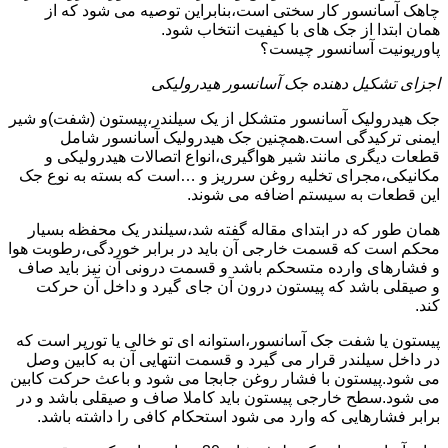
چاهک آسانسور کار سختی است،بنابراین توصیه می شود که از
همان ابتدا از جک های با کیفیت انتخاب شود.
پاوریونیت آسانسور چیست؟
اجزای تشکیل دهنده جک آسانسور هیدرولیکی
جک هیدرولیک آسانسور متشکل از یک سیلندر،پیستون (شفت)و شیر
ایمنی ترکیدگی است.همچنین جک هیدرولیک آسانسور شامل
قطعات دیگری مانند شیر هواگیری،انواع اتصالات هیدرولیکی و
مکانیکی،مجرای تخلیه روغن سرریز و …است که بسته به نوع جک
این قطعات به سیستم اضافه می شوند.
همان طور که در ابتدای مقاله گفته شد،سیلندر یک محفظه بسیار
محکم است که قسمت خارجی آن باید در برابر خوردگی،رطوبت هوا
و فشارهای وارده متسحکم باشد و قسمت درونی آن نیز باید صاف
و صیقلی باشد که پیستون درون آن جای گیرد و داخل آن حرکت
کند.
پیستون یا شفت جک آسانسور،استوانه ای تو خالی یا تورپر است که
در داخل سیلندر قرار می گیرد و قسمت انتهایی آن به کابین وصل
می شود.پیستون با فشار روغن جابجا می شود و باعث حرکت کابین
می شود.سطح خارجی پیستون باید کاملا صاف و صیقلی باشد و در
برابر فشارهایی که وارد می شود استحکام کافی را داشته باشد.