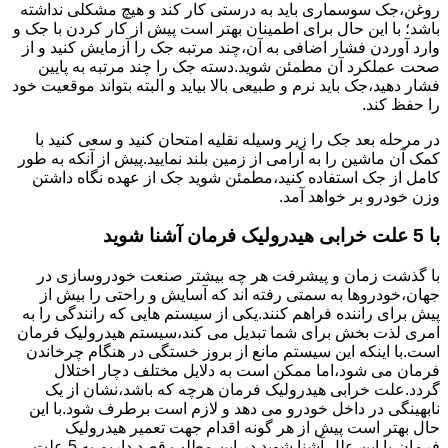
روغن،جک سوسماری باید به درستی کار کند و هیچ مشکلی نداشته
باشد؛ با این حال برای اطمینان بهتر است پیش از کار کردن با جک و
وارد آوردن فشار اضافی به آن،چند مرتبه جک را آزمایش کنید و از
صحت عملکرد آن مطمئن شوید.دسته جک را چند مرتبه به پایین
فشار دهید،جک باید نرم و طبیعی بالا بیاید و البته بتواند موقعیت خود
را حفظ کند.
در مرحله بعد جک را زیر وسیله نقلیه امتحان کنید و سعی کنید با
کمک آن ماشین را به آرامی از زمین بلند نمایید.پیش از آنکه به طور
کامل از جک استفاده کنید،مطمئن شوید جک از عهده نگاه داشتن
وزن خودرو بر خواهد آمد.
با 5 علت خرابی هیدرولیک فرمان آشنا شوید
با گذشت زمان و پیشرفت هر چه بیشتر صنعت خودروسازی در
جهان،خودروها به سمتی رفته اند که آسایش و راحتی را بیش از
پیش برای راننده فراهم کنند.یکی از سیستم هایی که رانندگی را به
امری لذت بخش برای شما تبدیل می کند،سیستم هیدرولیک فرمان
است.با اینکه این سیستم مانع از بروز خستگی در هنگام چرخاندن
فرمان می شود،اما ممکن است به دلایل مختلف دچار اختلال
گردد.علت خرابی هیدرولیک فرمان هرچه که باشد،نشان از یک
نابهینگی در داخل خودرو می دهد و لازم است برطرف شود.با این
حال بهتر است پیش از هر گونه اقدام جهت تعمیر هیدرولیک
فرمان،با این علل آشنا شوید.در این مطلب قصد داریم به 5 علت