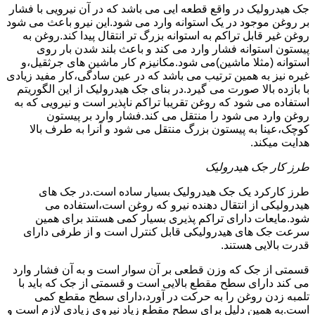
جک هیدرولیک در واقع قطعه ایی می باشد که در آن نیرویی با فشار
بر روغن موجود در یک استوانه وارد می شود.این نیرو باعث می شود
روغن غیر قابل تراکم به استوانه بزرگ تر انتقال پیدا کند.روغن به
پیستون استوانه فشار وارد می کند و باعث بلند شدن بار روی
استوانه (مثلا ماشین)می شود.مکانیزم کار ماشین های جرثقیل،و
غیره نیز به همین ترتیب می باشد که در عین سادگی،کار مفید زیادی
با بازده بالا صورت می گیرد.در بنای جک هیدرولیک از این الگوریتم
استفاده می شود که روغن تقریبا تراکم ناپذیر است و نیرویی که به
روغن وارد می شود را منتقل می کند.فشار وارد بر پیستون
کوچک،عینا به پیستون بزرگ منتقل می شود و آنرا به طرف بالا
هدایت میکند.
طرز کار جک هیدرولیک
طرز کارکرد یک جک هیدرولیک بسیار ساده است.در جک های
هیدرولیکی از انتقال دهنده نیرو که روغن است،استفاده می
شود.مایعات دارای تراکم پذیری بسیار کمی هستند برای همین
سرعت جک های هیدرولیکی قابل کنترل است و از طرفی دارای
قدرت بالایی هستند.
قسمتی از جک که وزن قطعی بر آن سوار است و به آن فشار وارد
می کند دارای سطح مقطع بالایی است و قسمتی از جک که باید با
تلمبه زدن روغن را به حرکت در آورد،دارای سطح مقطع کمی
است.به همین دلیل برای سطح مقطع زیاد نیروی زیادی لازم است و