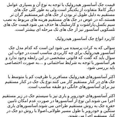
قیمت جک آسانسور هیدرولیک با توجه به نوع آن و بسیاری عوامل
دیگر کاملا متفاوت از یکدیگر است.ولی به طور کلی جک های
مستقیم به دلیل طویل تر بودن از جک های غیرمستقیم گران تر
هستند،که در عوض در جک های مستقیم هزینه های مربوط به نصب
سیم بکسل،پاراشوت و کارسلینگ ها حذف می شود.قیمت جک های
تلسکوپی آسانسور نیز از جک های تک مرحله ای بیشتر است.
کاربرد انواع جک آسانسور هیدرولیک
سوالی که به کرات پرسیده می شود این است که کدام مدل جک
آسانسور هیدرولیک برای چه کاربردی مناسب است.در جواب این
سوال باید که گفت که قانونی مشخصی در این رابطه وجود ندارد و
هر آسانسور با توجه به شرایط ساختمانی و …به صورت اختصاصی
باید بررسی شود.
اکثر آسانسورهای هیدرولیک مسافربر با ظرفیت کم یا متوسط با
جک های در کنار مستقیم کار می کنند.نوع یک جک در کنار مستقیم
نیز برای آسانسورهای خانگی دو طبقه مناسب است.
اکثر آسانسورهای خودروبر و باری نیز با سیستم جک در زیر مستقیم
اجرا می شوند.این نوع از آسانسورها در صورت عدم امکان تامین
حفره جک به روش مستقیم طراحی می شوند.آسانسورهای باری
سنگین و خودروبر با طول مسیر طولانی،اصولا با روش دو جک در
کنار مستقیم اجرا می شوند.