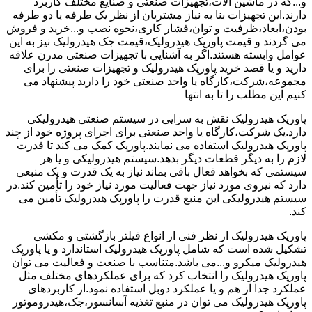
و...که در ماشین آلات،تجهیزات صنعتی و صنایع مختلف کاربرد
دارند.این تجهیزات بنا به نیاز مشتریان از نظر یک طرفه یا دو طرفه
بودن،ابعاد،ظرفیت و توان،فشار کاری،نحوه نصب و...خرید و فروش
می گردند و قیمت پاورپک هیدرولیک،قیمت جک هیدرولیک نیز به این
عوامل وابسته هستند.اگر به آشنایی با تجهیزات صنعتی مدرن علاقه
دارید و یا قصد خرید پاورپک هیدرولیک و تجهیزات صنعتی را برای
مجموعه،شرکت،کارگاه یا واحد صنعتی خود را دارید پیشنهاد می
کنیم این مطلب را تا به انتها
پاورپک هیدرولیک نقش به سزایی در سیستم صنعتی هیدرولیکی
دارد.یک شرکت،کارگاه یا واحد صنعتی برای اجرای پروژه خود از چند
پاورپک هیدرولیک استفاده می نمایند.پاورپک کمک می کند تا قدرت
لازم را به دیگر قطعات دیگر بدهد.سیستم هیدرولیکی و یا هر
سیستمی که بخواهد فعال باقی بماند نیاز به یک قدرت و یک منبعی
دارد که نیروی مورد نیاز جهت فعالیت مورد نیاز خود را تأمین کند.در
سیستم هیدرولیکی این منبع قدرت را پاورپک هیدرولیک تأمین می
کند.
پاورپک هیدرولیک از نظر فنی از انواع فیلتر بازگشتی و مکشی
تشکیل شده است که شامل پاورپک هیدرولیک استاندارد و یا پاورپک
هیدرولیک میکرو و...می باشد.متناسب با صنعت و فعالیت می توان
پاورپک هیدرولیک را انتخاب کرد که برای عملکردهای مختلف مثل
عملکرد جدا از هم و یا عملکرد دوبل استفاده نمود.از کاربردهای
پاورپک هیدرولیک می توان در منبع تغذیه آسانسور،جک،هیدروموتور