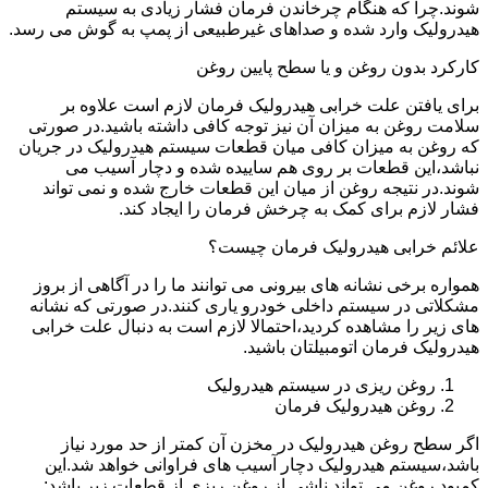
شوند.چرا که هنگام چرخاندن فرمان فشار زیادی به سیستم
هیدرولیک وارد شده و صداهای غیرطبیعی از پمپ به گوش می رسد.
کارکرد بدون روغن و یا سطح پایین روغن
برای یافتن علت خرابی هیدرولیک فرمان لازم است علاوه بر
سلامت روغن به میزان آن نیز توجه کافی داشته باشید.در صورتی
که روغن به میزان کافی میان قطعات سیستم هیدرولیک در جریان
نباشد،این قطعات بر روی هم ساییده شده و دچار آسیب می
شوند.در نتیجه روغن از میان این قطعات خارج شده و نمی تواند
فشار لازم برای کمک به چرخش فرمان را ایجاد کند.
علائم خرابی هیدرولیک فرمان چیست؟
همواره برخی نشانه های بیرونی می توانند ما را در آگاهی از بروز
مشکلاتی در سیستم داخلی خودرو یاری کنند.در صورتی که نشانه
های زیر را مشاهده کردید،احتمالا لازم است به دنبال علت خرابی
هیدرولیک فرمان اتومبیلتان باشید.
روغن ریزی در سیستم هیدرولیک
روغن هیدرولیک فرمان
اگر سطح روغن هیدرولیک در مخزن آن کمتر از حد مورد نیاز
باشد،سیستم هیدرولیک دچار آسیب های فراوانی خواهد شد.این
کمبود روغن می تواند ناشی از روغن ریزی از قطعات زیر باشد: