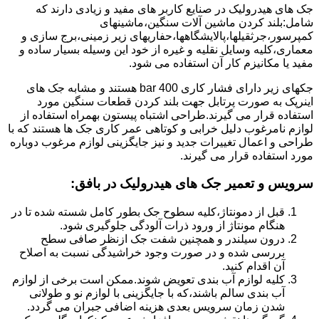
جک های هیدرولیک در صنایع کاربر های مفید و زیادی دارند که
شامل:بلند کردن ماشین آلات سنگین،ماشینهای
کمپرسور،جرثقیلها،پالایشگاهها،حفاریهای زیر زمینی،برج سازی و
معماری،کلیه وسایل نقلیه و غیره از خود این وسیله بسیار ساده و
مفید یا مکانیزم کار آن استفاده می شود.
جکهای زیر دارای فشار کاری 400 bar هستند و مشابه جک های
اینرپک به صورت پرتابل جهت بلند کردن قطعات سنگین مورد
استفاده قرار می گیرند.طراحی اشتباه پیستون بهمراه استفاده از
لوازم نامرغوب دلیل خرابی و کوتاهی عمر کاری جک ها هستند که با
طراحی و اعمال تغییرات جدید و نیز جایگزینی لوازم مرغوب دوباره
مورد استفاده قرار می گیرند.
سرویس و تعمیر جک های هیدرولیک در بافق
:
قبل از دمونتاژ،کلیه سطوح جک بطور کامل شسته شده تا در
هنگام مونتاژ از ورود ذرات آلودگی جلوگیری شود.
درون سیلندر و همچنین شفت جک ازنظر صافی سطح
بررسی شده و در صورت وجود خراشیدگی نسبت به اصلاح
آن اقدام کنید.
کلیه لوازم آب بندی تعویض شوند.ممکن است برخی از لوازم
آب بندی سالم باشند،که با جایگزینی با لوازم نو و طولانی
شدن زمان سرویس بعدی هزینه اضافی جبران می گردد.