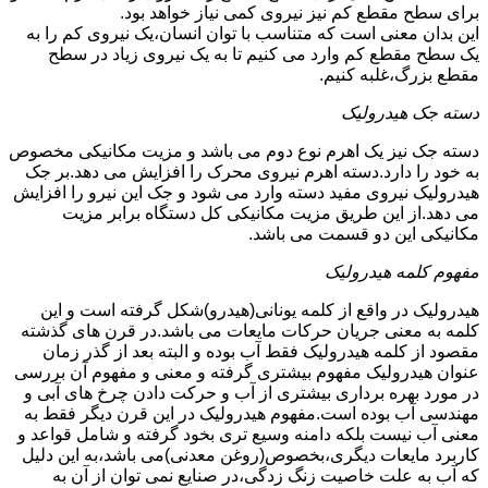
برای سطح مقطع کم نیز نیروی کمی نیاز خواهد بود.
این بدان معنی است که متناسب با توان انسان،یک نیروی کم را به
یک سطح مقطع کم وارد می کنیم تا به یک نیروی زیاد در سطح
مقطع بزرگ،غلبه کنیم.
دسته جک هیدرولیک
دسته جک نیز یک اهرم نوع دوم می باشد و مزیت مکانیکی مخصوص
به خود را دارد.دسته اهرم نیروی محرک را افزایش می دهد.بر جک
هیدرولیک نیروی مفید دسته وارد می شود و جک این نیرو را افزایش
می دهد.از این طریق مزیت مکانیکی کل دستگاه برابر مزیت
مکانیکی این دو قسمت می باشد.
مفهوم کلمه هیدرولیک
هیدرولیک در واقع از کلمه یونانی(هیدرو)شکل گرفته است و این
کلمه به معنی جریان حرکات مایعات می باشد.در قرن های گذشته
مقصود از کلمه هیدرولیک فقط آب بوده و البته بعد از گذر زمان
عنوان هیدرولیک مفهوم بیشتری گرفته و معنی و مفهوم آن بررسی
در مورد بهره برداری بیشتری از آب و حرکت دادن چرخ های آبی و
مهندسی آب بوده است.مفهوم هیدرولیک در این قرن دیگر فقط به
معنی آب نیست بلکه دامنه وسیع تری بخود گرفته و شامل قواعد و
کاربرد مایعات دیگری،بخصوص(روغن معدنی)می باشد،به این دلیل
که آب به علت خاصیت زنگ زدگی،در صنایع نمی توان از آن به