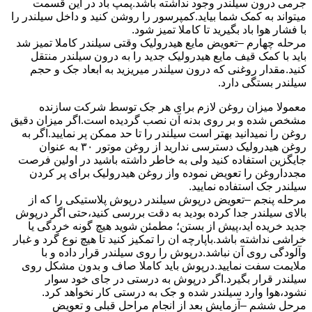
جرمی درون سیلندر وجود نداشته باشد.پمپ باد در این قسمت
میتواند به کمک شما بیاید.کمپرسور را روشن کنید و داخل سیلندر را
با فشار هوا باد بگیرید تا کاملا تمیز شود.
مرحله چهارم –تعویض مایع هیدرولیک وقتی سیلندر کاملا تمیز شد
باید با کمک قیف مایع هیدرولیک جدید را به درون سیلندر منتقل
کنید.مقدار روغنی که درون سیلندر میریزید به ابعاد جک و حجم
سیلندر بستگی دارد.
معمولا میزان روغن لازم برای هر جک توسط شرکت سازنده
مشخص شده و بر روی بدنه آن نصب گردیده است.اگر میزان دقیق
روغن را نمیدانید بهتر است سیلندر را تا حد ممکن پر نمایید.اگر به
روغن هیدرولیک دسترسی ندارید از روغن موتور ۳۰ به عنوان
جایگزین استفاده کنید ولی به خاطر داشته باشید در اولین فرصت
مجدداروغن را تعویض نموده واز روغن هیدرولیک برای پر کردن
سیلندر جک استفاده نمایید.
مرحله پنجم –تعویض درپوش سیلندر درپوش پلاستیکی را که از
بالای سیلندر جدا کرده بودید به دقت بررسی کنید،حتی اگر درپوش
جدید خریده اید،پیش از بستن؛ مطمئن شوید هیچ گونه خردگی یا
خراشی نداشته باشد.باپارچه ان را تمکیز کنید تا هیچ نوع گرد و غبار
وآلودگی روی آن نباشد.درپوش را روی سیلندر قرار داده و با
ملایمت سفت نمایید.درپوش باید کاملا صاف و بدون مشکل روی
سیلندر قرار بگیرد.اگر درپوش به درستی در جای خود سوار
نشود،هوا وارد سیلندر شده و جک به درستی کار نخواهد کرد.
مرحل ششم –آزمایش بعد از انجام مراحل قبلی و تعویض