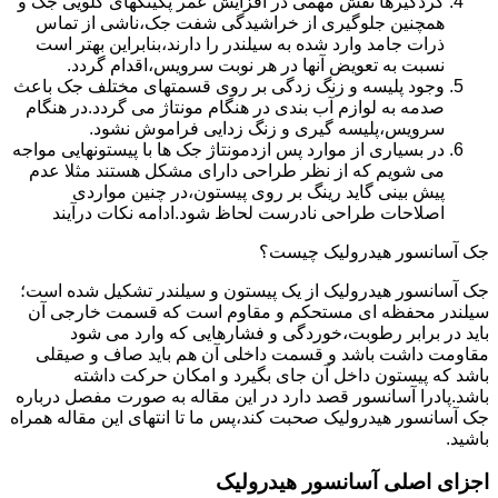
گردگیرها نقش مهمی در افزایش عمر پکینکهای گلویی جک و
همچنین جلوگیری از خراشیدگی شفت جک،ناشی از تماس
ذرات جامد وارد شده به سیلندر را دارند،بنابراین بهتر است
نسبت به تعویض آنها در هر نوبت سرویس،اقدام گردد.
وجود پلیسه و زنگ زدگی بر روی قسمتهای مختلف جک باعث
صدمه به لوازم آب بندی در هنگام مونتاژ می گردد.در هنگام
سرویس،پلیسه گیری و زنگ زدایی فراموش نشود.
در بسیاری از موارد پس ازدمونتاژ جک ها با پیستونهایی مواجه
می شویم که از نظر طراحی دارای مشکل هستند مثلا عدم
پیش بینی گاید رینگ بر روی پیستون،در چنین مواردی
اصلاحات طراحی نادرست لحاظ شود.ادامه نکات درآیند
جک آسانسور هیدرولیک چیست؟
جک آسانسور هیدرولیک از یک پیستون و سیلندر تشکیل شده است؛
سیلندر محفظه ای مستحکم و مقاوم است که قسمت خارجی آن
باید در برابر رطوبت،خوردگی و فشارهایی که وارد می شود
مقاومت داشت باشد و قسمت داخلی آن هم باید صاف و صیقلی
باشد که پیستون داخل آن جای بگیرد و امکان حرکت داشته
باشد.پادرا آسانسور قصد دارد در این مقاله به صورت مفصل درباره
جک آسانسور هیدرولیک صحبت کند،پس ما تا انتهای این مقاله همراه
باشید.
اجزای اصلی آسانسور هیدرولیک