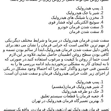
پمپ هیدرولیک
شیر یا جک هیدرولیک
مخزن یا شیلنگ های هیدرولیک
سوئیچ الکتریکی لوله فشار قوی
سفت شدن فرمان خودرو
سفت شدن فرمان
سفت شدن فرمان هیدرولیک در سرما و شرایط مختلف دیگر،یکی
از مهم ترین علائمی است که خرابی فرمان را نشان می دهد.برای
یافتن دلیل سفت شدن فرمان هیدرولیک،ابتدا از سالم بودن تسمه و
کافی بودن سطح روغن اطمینان حاصل نمایید.علاوه بر این،لازم
است حتما از روغن با کیفیت و مرغوب استفاده کنید.در صورتی که
تا به اینجای کار به مشکلی برنخوردید،باید ادامه بررسی ها را به
تکنسین فنی خودرو واگذار کنید.چرا که احتمالا وجود مشکل در یکی
از اجزای زیر علت خرابی هیدرولیک فرمان و سفت شدن آن است:
پمپ هیدرولیک
شیر هیدرولیک فرمان(مقسم)
جک دو طرفه هیدرولیک
جعبه فرمان یا قطعات سیستم تعلیق
بهترین تعمیرگاه فرمان هیدرولیک در تهران
تعمیر فرمان هیدرولیک تهران:هیدرولیک فرمان،در واقع یک سیستم