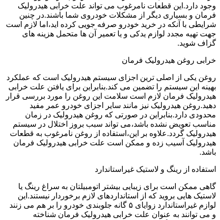
وجود دارد.این قطعات نامرغوب می تواند علت خرابی هیدرولیک
فرمان و بسیاری دیگر از مشکلات خودروی شما باشند.در چنین
شرایطی با آنکه در خرید خودرو صرفه جویی کرده اید،اما لازم است
جهت تهیه مجدد لوازم یدکی و یا تعمیر آن ها متحمل هزینه های
گزاف شوید.
خرابی روغن هیدرولیک فرمان
روغن یکی از اصلی ترین اجزای سیستم هیدرولیک است که عملکرد
بهینه این سیستم را تضمین می کند.بنابراین برای یافتن علت خرابی
هیدرولیک فرمان لازم است سلامت این روغن را مورد بررسی قرار
دهید.روغن هیدرولیک نیز مانند سایر اجزای خودرو عمر مفید
محدودی دارد.بنابراین در صورتی که روغن هیدرولیک در زمان
مناسب تعویض نشده باشد،می تواند سبب بروز اختلال در سیستم
هیدرولیک گردد.علاوه بر این،استفاده از روغن نامرغوب به قطعات
هیدرولیک آسیب زده و ممکن است علت خرابی هیدرولیک فرمان
باشد.
استفاده از رینگ و لاستیک غیراستاندارد
گاهی ممکن است برای زیبایی بیشتر اتومبیلتان به سراغ رینگ یا
لاستیک هایی بروید که از استانداردهای لازم برخوردار نیستند.این
لوازم غیراستاندارد زوایای ۵ گانه جلوبندی خودرو را بر هم می زنند
و می توانند به عنوان علت خرابی هیدرولیک فرمان شناخته