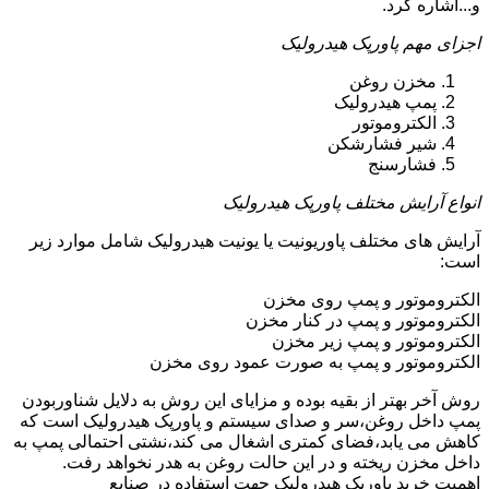
و...اشاره کرد.
اجزای مهم پاورپک هیدرولیک
مخزن روغن
پمپ هیدرولیک
الکتروموتور
شیر فشارشکن
فشارسنج
انواع آرایش مختلف پاورپک هیدرولیک
آرایش های مختلف پاوریونیت یا یونیت هیدرولیک شامل موارد زیر
است:
الکتروموتور و پمپ روی مخزن
الکتروموتور و پمپ در کنار مخزن
الکتروموتور و پمپ زیر مخزن
الکتروموتور و پمپ به صورت عمود روی مخزن
روش آخر بهتر از بقیه بوده و مزایای این روش به دلایل شناوربودن
پمپ داخل روغن،سر و صدای سیستم و پاورپک هیدرولیک است که
کاهش می یابد،فضای کمتری اشغال می کند،نشتی احتمالی پمپ به
داخل مخزن ریخته و در این حالت روغن به هدر نخواهد رفت.
اهمیت خرید پاورپک هیدرولیک جهت استفاده در صنایع