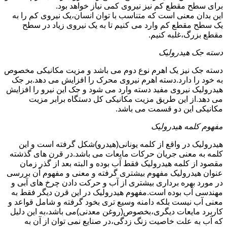
برای سطح مقطع کم نیز نیروی کمی نیاز خواهد بود.
این بدان معنی است که متناسب با توان انسان،یک نیروی کم را به
یک سطح مقطع کم وارد می کنیم تا به یک نیروی زیاد در سطح
مقطع بزرگ،غلبه کنیم.
دسته جک هیدرولیک
دسته جک نیز یک اهرم نوع دوم می باشد و مزیت مکانیکی مخصوص
به خود را دارد.دسته اهرم نیروی محرک را افزایش می دهد.بر جک
هیدرولیک نیروی مفید دسته وارد می شود و جک این نیرو را افزایش
می دهد.از این طریق مزیت مکانیکی کل دستگاه برابر مزیت
مکانیکی این دو قسمت می باشد.
مفهوم کلمه هیدرولیک
هیدرولیک در واقع از کلمه یونانی(هیدرو)شکل گرفته است و این
کلمه به معنی جریان حرکات مایعات می باشد.در قرن های گذشته
مقصود از کلمه هیدرولیک فقط آب بوده و البته بعد از گذر زمان
عنوان هیدرولیک مفهوم بیشتری گرفته و معنی و مفهوم آن بررسی
در مورد بهره برداری بیشتری از آب و حرکت دادن چرخ های آبی و
مهندسی آب بوده است.مفهوم هیدرولیک در این قرن دیگر فقط به
معنی آب نیست بلکه دامنه وسیع تری بخود گرفته و شامل قواعد و
کاربرد مایعات دیگری،بخصوص(روغن معدنی)می باشد،به این دلیل
که آب به علت خاصیت زنگ زدگی،در صنایع نمی توان از آن به