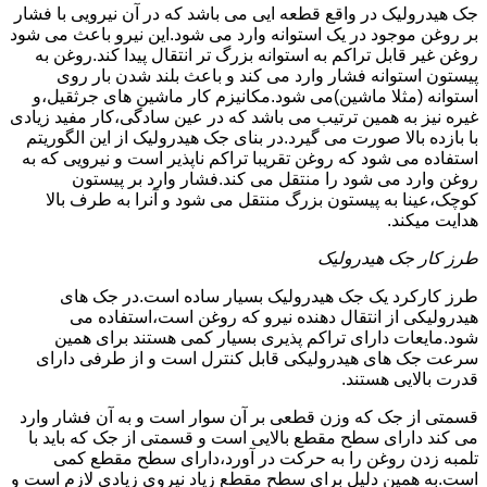
جک هیدرولیک در واقع قطعه ایی می باشد که در آن نیرویی با فشار
بر روغن موجود در یک استوانه وارد می شود.این نیرو باعث می شود
روغن غیر قابل تراکم به استوانه بزرگ تر انتقال پیدا کند.روغن به
پیستون استوانه فشار وارد می کند و باعث بلند شدن بار روی
استوانه (مثلا ماشین)می شود.مکانیزم کار ماشین های جرثقیل،و
غیره نیز به همین ترتیب می باشد که در عین سادگی،کار مفید زیادی
با بازده بالا صورت می گیرد.در بنای جک هیدرولیک از این الگوریتم
استفاده می شود که روغن تقریبا تراکم ناپذیر است و نیرویی که به
روغن وارد می شود را منتقل می کند.فشار وارد بر پیستون
کوچک،عینا به پیستون بزرگ منتقل می شود و آنرا به طرف بالا
هدایت میکند.
طرز کار جک هیدرولیک
طرز کارکرد یک جک هیدرولیک بسیار ساده است.در جک های
هیدرولیکی از انتقال دهنده نیرو که روغن است،استفاده می
شود.مایعات دارای تراکم پذیری بسیار کمی هستند برای همین
سرعت جک های هیدرولیکی قابل کنترل است و از طرفی دارای
قدرت بالایی هستند.
قسمتی از جک که وزن قطعی بر آن سوار است و به آن فشار وارد
می کند دارای سطح مقطع بالایی است و قسمتی از جک که باید با
تلمبه زدن روغن را به حرکت در آورد،دارای سطح مقطع کمی
است.به همین دلیل برای سطح مقطع زیاد نیروی زیادی لازم است و