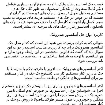
قیمت جک آسانسور هیدرولیک با توجه به نوع آن و بسیاری عوامل
دیگر کاملا متفاوت از یکدیگر است.ولی به طور کلی جک های
مستقیم به دلیل طویل تر بودن از جک های غیرمستقیم گران تر
هستند،که در عوض در جک های مستقیم هزینه های مربوط به نصب
سیم بکسل،پاراشوت و کارسلینگ ها حذف می شود.قیمت جک های
تلسکوپی آسانسور نیز از جک های تک مرحله ای بیشتر است.
کاربرد انواع جک آسانسور هیدرولیک
سوالی که به کرات پرسیده می شود این است که کدام مدل جک
آسانسور هیدرولیک برای چه کاربردی مناسب است.در جواب این
سوال باید که گفت که قانونی مشخصی در این رابطه وجود ندارد و
هر آسانسور با توجه به شرایط ساختمانی و …به صورت اختصاصی
باید بررسی شود.
اکثر آسانسورهای هیدرولیک مسافربر با ظرفیت کم یا متوسط با
جک های در کنار مستقیم کار می کنند.نوع یک جک در کنار مستقیم
نیز برای آسانسورهای خانگی دو طبقه مناسب است.
اکثر آسانسورهای خودروبر و باری نیز با سیستم جک در زیر مستقیم
اجرا می شوند.این نوع از آسانسورها در صورت عدم امکان تامین
حفره جک به روش مستقیم طراحی می شوند.آسانسورهای باری
سنگین و خودروبر با طول مسیر طولانی،اصولا با روش دو جک در
کنار مستقیم اجرا می شوند.