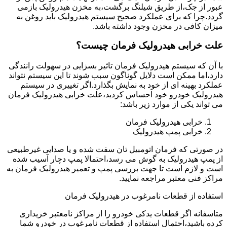
عبور از جک،از طریق شیلنگ برگشت،به مخزن هیدرولیک بازمی
گردد.چرا که برای عملکرد صحیح سیستم هیدرولیک باید روغن به
میزان کافی در مخزن وجود داشته باشد.
علت خرابی هیدرولیک فرمان چیست؟
با آن که سیستم هیدرولیک فرمان تاثیر بسزایی در سهولت رانندگی
دارد،اما ممکن است دلایل گوناگون سبب شوند تا این سیستم نتواند
عملکرد بهینه ای از خود به نمایش بگذارد.اگر تغییری در سیستم
هیدرولیک خودرو خود احساس کردید،علت خرابی هیدرولیک فرمان
می تواند یکی از موارد زیر باشد:
خرابی هیدرولیک فرمان
خرابی پمپ هیدرولیک
در صورتی که فرمان اتومبیل تان سفت شده و یا صدایی غیرطبیعی
از پمپ هیدرولیک به گوش می رسد،احتمالا پمپ دچار آسیب شده
است و لازم است تا جهت بررسی پمپ و تعمیر هیدرولیک فرمان به
مراکز فنی معتبر مراجعه نمایید.
استفاده از قطعات نامرغوب در هیدرولیک فرمان
متاسفانه اگر قطعات یدکی خودرو را از مراکز نامعتبر خریداری
کرده باشید،احتمال استفاده از قطعات نامرغوب در خودرو شما