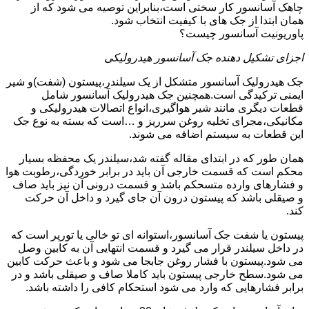
چاهک آسانسور کار سختی است،بنابراین توصیه می شود که از
همان ابتدا از جک های با کیفیت انتخاب شود.
پاوریونیت آسانسور چیست؟
اجزای تشکیل دهنده جک آسانسور هیدرولیکی
جک هیدرولیک آسانسور متشکل از یک سیلندر،پیستون (شفت)و شیر
ایمنی ترکیدگی است.همچنین جک هیدرولیک آسانسور شامل
قطعات دیگری مانند شیر هواگیری،انواع اتصالات هیدرولیکی و
مکانیکی،مجرای تخلیه روغن سرریز و …است که بسته به نوع جک
این قطعات به سیستم اضافه می شوند.
همان طور که در ابتدای مقاله گفته شد،سیلندر یک محفظه بسیار
محکم است که قسمت خارجی آن باید در برابر خوردگی،رطوبت هوا
و فشارهای وارده متسحکم باشد و قسمت درونی آن نیز باید صاف
و صیقلی باشد که پیستون درون آن جای گیرد و داخل آن حرکت
کند.
پیستون یا شفت جک آسانسور،استوانه ای تو خالی یا تورپر است که
در داخل سیلندر قرار می گیرد و قسمت انتهایی آن به کابین وصل
می شود.پیستون با فشار روغن جابجا می شود و باعث حرکت کابین
می شود.سطح خارجی پیستون باید کاملا صاف و صیقلی باشد و در
برابر فشارهایی که وارد می شود استحکام کافی را داشته باشد.