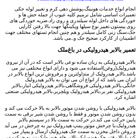
انجام انواع خدمات هونینگ،پوشش دهی کرم و تغییر لوله جکی
تعمیرات اساسی شامل ترمیم کلیه عیوب از جمله خش ها و
خوردگی های داخل لوله سیلندری و روی راد.ضربه خوردگی های
روی پیستون.تغییر نوع سیلها وپکینگها جهت بالا رفتن کارایی
جک،سنگ زنی کامل سیلندر و هم چنین انجام تستهای مختلف جهت
اطمینان از کارکرد صحیح جک و..می باشد.
تعمیر بالابر هیدرولیکی در باغ‌ملک
بالابر هیدرولیکی به زبان ساده نوعی بالابر است که در آن از نیروی
هیدرولیک(روغن)استفاده می شود و دارای انواع مختلفی نیز می
باشد.بالابر هیدرولیک از متداولترین و پرفروش ترین انواع بالابر در
ایران می باشد که از انواع آن می توان به بالابر هیدرولیک
خانگی،بالابر هیدرولیکی فروشگاهی،بالابر هیدرولیکی انبار،بالابر
هیدرولیکی نفر بر،بالابر هیدرولیک ویلچربر،بالابر هیدرولیکی صنعتی
اشاره کرد.
بالابر هیدرولیکی با روشن شدن موتور بالابر به بالا حرکت می کند و
بدون روشن شدن موتور و فقط با روشن شدن شیر برقی به سمت
پایین حرکت می کند.در حرکت به سمت بالا در سیستم بالابر
هیدرولیک،با چرخش موتور،پمپ هیدرولیک نیز به چرخش در می آید
و روغن داخل مخزن به سمت جک هیدرولیک ارسال و پمپاز می
کند.با بالا رفتن جک هیدورلیک بالابر های هیدرولیک نیز به حرکت در