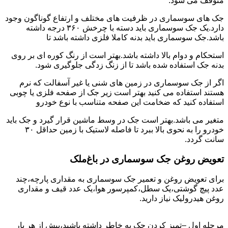
متوقف می شود.
جک های سوسماری در ظرفیت های مختلف و ارتفاع گوناگون وجود
دارد.یک جک سوسماری باید دسته با چرخش ۳۶۰ درجه داشته
باشد.جک سوسماری باید بدنه کاملا فلزی داشته باشد تا
استحکام و دوام بالا داشته باشد.بهتر است از رنگ کوره ای بر روی
بدنه جک استفاده شده باشد تا از زنگ زدگی جلوگیری شود.
اگر از جک سوسماری در زمین های شنی یا غیر آسفالت که نرم
هستند استفاده می کنید بهتر است زیر جک از صفحه فلزی یا چوبی
استفاده کنید که ضخامت این صفحه متناسب با نوع خودرو
متغیر می باشد.بهتر است جک در وسط ماشین قرار گیرد و جک باید
خودرو را به نحوی بالا ببرد تا فاصله لاستیک با زمین حداقل ۳۰
سانت گردد.
تعویض روغن جک سوسماری در باغ‌ملک
برای تعویض روغن و تعمیر جک سوسماری به مقداری پارچه،چند
عدد پیچ گوشتی،یک سطل،کمپرسور هوا،یک عدد قیف و مقداری
روغن هیدرولیک نیاز دارید.
مرحله اول –تمیز کردن جک به خاطر داشته باشید،پیش از هر بار