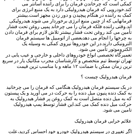
کمکی است که چرخاندن فرمان را برای راننده آسانتر می
کند.خودرویی که فرمان هیدرولیکی دارد به یک منبع انرژی برای
کمک به راننده در هنگام پیچیدن و دور زدن مجهز است.بیشتر
فرمانهایی که از چنین منبع انرژی برخوردار می شوند هیدرولیکی
اند.وقتی راننده فلکه فرمان را می چرخاند پمپی روغن تحت فشار
تأمین می کند روغن تحت فشار بیشتر تلاش لازم برای فرمان دادن
به چرخها را انجام می دهدبعضی از اتومبیل ها سیستم فرمان
الترونیکی دارند.در این خودروها نیروی کمکی به وسیله یک
الکتروموتور تأمین می شود.
تعمیرگاه تخصصی انواع خودروهای داخلی و خارجی و عیب یابی در
تهران توسط تیم متخصص و کارشناسان مجرب مکانیک یار در سریع
ترین زمان ممکن با ضمانت ۱۲ ماهه و با مناسب ترین قیمت
فرمان هیدرولیک چیست ؟
در یک سیستم فرمان هیدرولیک هنگامی که فرمان را می چرخانید
به کمک دنده پنیون میل دنده را به حرکت در می آورید و یک پیستون
که به میل دنده متصل است به کمک روغن پر فشار هیدرولیک به
حرکت میل دنده کمک می کند.این فشار توسط پمپ هیدرولیک
تامین می شود.
علائم خرابی فرمان هیدرولیک
اگر تغییری در سیستم هیدرولیک خودرو خود احساس کردید،علت