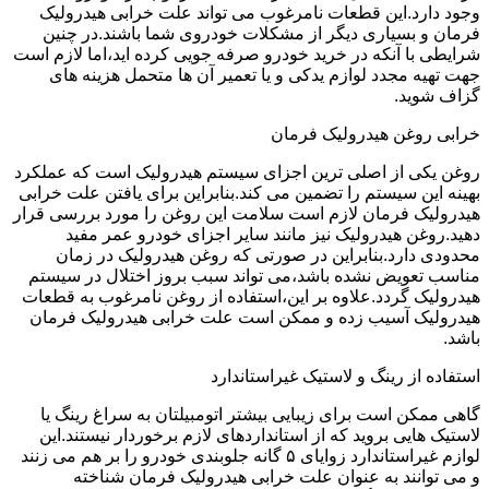
وجود دارد.این قطعات نامرغوب می تواند علت خرابی هیدرولیک
فرمان و بسیاری دیگر از مشکلات خودروی شما باشند.در چنین
شرایطی با آنکه در خرید خودرو صرفه جویی کرده اید،اما لازم است
جهت تهیه مجدد لوازم یدکی و یا تعمیر آن ها متحمل هزینه های
گزاف شوید.
خرابی روغن هیدرولیک فرمان
روغن یکی از اصلی ترین اجزای سیستم هیدرولیک است که عملکرد
بهینه این سیستم را تضمین می کند.بنابراین برای یافتن علت خرابی
هیدرولیک فرمان لازم است سلامت این روغن را مورد بررسی قرار
دهید.روغن هیدرولیک نیز مانند سایر اجزای خودرو عمر مفید
محدودی دارد.بنابراین در صورتی که روغن هیدرولیک در زمان
مناسب تعویض نشده باشد،می تواند سبب بروز اختلال در سیستم
هیدرولیک گردد.علاوه بر این،استفاده از روغن نامرغوب به قطعات
هیدرولیک آسیب زده و ممکن است علت خرابی هیدرولیک فرمان
باشد.
استفاده از رینگ و لاستیک غیراستاندارد
گاهی ممکن است برای زیبایی بیشتر اتومبیلتان به سراغ رینگ یا
لاستیک هایی بروید که از استانداردهای لازم برخوردار نیستند.این
لوازم غیراستاندارد زوایای ۵ گانه جلوبندی خودرو را بر هم می زنند
و می توانند به عنوان علت خرابی هیدرولیک فرمان شناخته