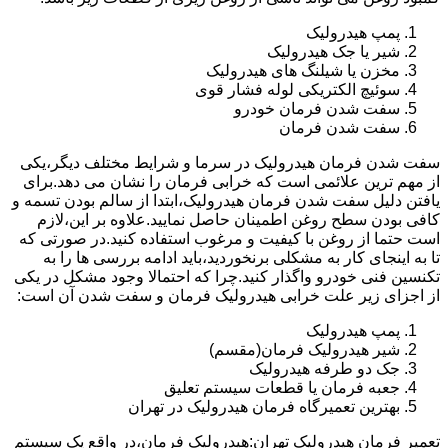
پمپ هیدرولیک
شیر یا جک هیدرولیک
مخزن یا شیلنگ های هیدرولیک
سوئیچ الکتریکی لوله فشار قوی
سفت شدن فرمان خودرو
سفت شدن فرمان
سفت شدن فرمان هیدرولیک در سرما و شرایط مختلف دیگر،یکی
از مهم ترین علائمی است که خرابی فرمان را نشان می دهد.برای
یافتن دلیل سفت شدن فرمان هیدرولیک،ابتدا از سالم بودن تسمه و
کافی بودن سطح روغن اطمینان حاصل نمایید.علاوه بر این،لازم
است حتما از روغن با کیفیت و مرغوب استفاده کنید.در صورتی که
تا به اینجای کار به مشکلی برنخوردید،باید ادامه بررسی ها را به
تکنسین فنی خودرو واگذار کنید.چرا که احتمالا وجود مشکل در یکی
از اجزای زیر علت خرابی هیدرولیک فرمان و سفت شدن آن است:
پمپ هیدرولیک
شیر هیدرولیک فرمان(مقسم)
جک دو طرفه هیدرولیک
جعبه فرمان یا قطعات سیستم تعلیق
بهترین تعمیرگاه فرمان هیدرولیک در تهران
تعمیر فرمان هیدرولیک تهران:هیدرولیک فرمان،در واقع یک سیستم