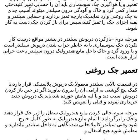
تعمیر و یا هواگیری جک سوسماری باید آن را حسابی تمیز کنید.حتی
مقدار کمی گرد و خاک و آلودگی درون سیلندر میتواند آسیب جدی
به جک روغنی وارد نماید.یک پارچه تمیز بردارید و حسابی سیلندر و
بقیه اجزای جک را تمیز کنید،سپس برای باز کردن جک دست به کار
شوید.
مرحله دوم –بازکردن درپوش سیلندر در بیشتر مواقع درست کار
نکردن جک سوسماری یا به خاطر خراب شدن درپوش سیلندر است
و یا ورود گرد و خاک داخل مایع هیدرولیک درون سیلندر باعث خرابی
ابزار شده است.
تعمیر جک روغنی
در قسمت بالایی سیلندر معمولا یک درپوش پلاستیکی قرار دارد،با
کمک پیچ گوشتی به آرامی آن را بیرون بیاورید.اگر در حین باز کردن
درپوش آسیب دید و یا لبه هایش خورده شد،باید یک درپوش جدید
خریداری نموده و قبلی را تعویض کنید.
مرحله سوم-خالی کردن مایع هیدرولیک سطل را زیر جک قرار دهید
و جک را برگردانید تا تمام مایع هیدرولیک به طور کامل خارج
شود.وقتی سیلندر کاملا خالی شد،نگاهی به داخل سیلندر بیاندازید و
مطمئن شوید هیچ آشغال و