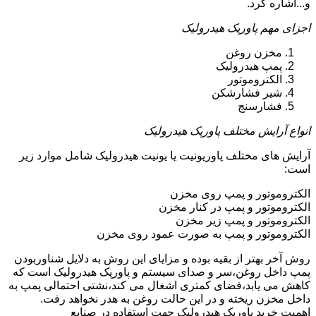
و...اشاره کرد.
اجزای مهم پاورپک هیدرولیک
مخزن روغن
پمپ هیدرولیک
الکتروموتور
شیر فشارشکن
فشارسنج
انواع آرایش مختلف پاورپک هیدرولیک
آرایش های مختلف پاوریونیت یا یونیت هیدرولیک شامل موارد زیر
است:
الکتروموتور و پمپ روی مخزن
الکتروموتور و پمپ در کنار مخزن
الکتروموتور و پمپ زیر مخزن
الکتروموتور و پمپ به صورت عمود روی مخزن
روش آخر بهتر از بقیه بوده و مزایای این روش به دلایل شناوربودن
پمپ داخل روغن،سر و صدای سیستم و پاورپک هیدرولیک است که
کاهش می یابد،فضای کمتری اشغال می کند،نشتی احتمالی پمپ به
داخل مخزن ریخته و در این حالت روغن به هدر نخواهد رفت.
اهمیت خرید پاورپک هیدرولیک جهت استفاده در صنایع