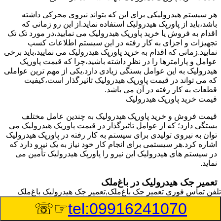
هر سیستم هیدرولیکی برای این که بتواند نیروی محرکی داشته
باشد،باید از پاورپک هیدرولیک استفاده نماید.از این رو زمانی که
اقدام به فروش یا خرید پاورپک هیدرولیک می نمایید،در مورد تک تک
تجهیزات و اجزای به کار رفته در این سیستم اطلاعات کسب
نمایید.زمانی که اقدام به خرید پاورپک هیدرولیک می نمایید،باید برخی
عوامل و پارامترها را در نظر داشته باشید،چرا که قیمت پاورپک
هیدرولیک به این عوامل بستگی زیادی دارد.یکی از مهم ترین عواملی
که می تواند در قیمت پاورپک هیدرولیک تاثیرگذار است،کیفیت
قطعات به کار رفته در آن می باشد.
قیمت خرید پاورپک هیدرولیک
قیمت فروش و خرید پاورپک هیدرولیک به چندین عامل مختلف
بستگی دارد؛ که از عوامل تاثیرگذار در قیمت پاورپک هیدرولیک می
توان به نیروی تولیدی برای سیستم به کار رفته در پاورپک هیدرولیک
اشاره کرد.هر سیستمی برای انجام کار خود نیاز به یک نیرو دارد که
در سیستم های هیدرولیک این نیرو را پاورپک هیدرولیک تأمین می
نماید.
تعمیر جک هیدرولیک در باغ‌ملک
تلفن تماس فوری
تعمیر جک باغ‌ملک,تعمیر جک هیدرولیک باغ‌ملک
وسیله‎ای که با عملکرد خود موجب بلند شدن اهرم و یا وزن سنگین
☞☏
tel:09916241070
در یک قسمت می گردد را جک هیدرولیک می نامند.جک هیدرولیک
نیاز به برق داشته و در بعضی مواقع با استفاده از روغن کار می