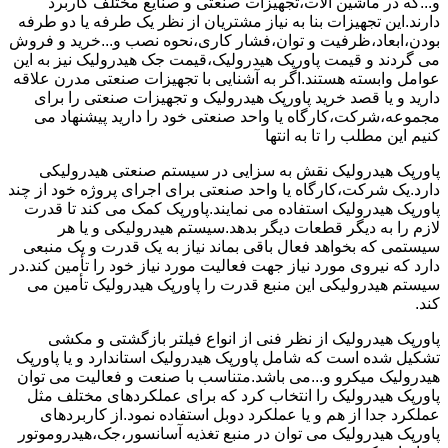
و...که در ماشین آلات،تجهیزات صنعتی و صنایع مختلف کاربرد
دارند.این تجهیزات بنا به نیاز مشتریان از نظر یک طرفه یا دو طرفه
بودن،ابعاد،ظرفیت و توان،فشار کاری،نحوه نصب و...خرید و فروش
می گردند و قیمت پاورپک هیدرولیک،قیمت جک هیدرولیک نیز به این
عوامل وابسته هستند.اگر به آشنایی با تجهیزات صنعتی مدرن علاقه
دارید و یا قصد خرید پاورپک هیدرولیک و تجهیزات صنعتی را برای
مجموعه،شرکت،کارگاه یا واحد صنعتی خود را دارید پیشنهاد می
کنیم این مطلب را تا به انتها
پاورپک هیدرولیک نقش به سزایی در سیستم صنعتی هیدرولیکی
دارد.یک شرکت،کارگاه یا واحد صنعتی برای اجرای پروژه خود از چند
پاورپک هیدرولیک استفاده می نمایند.پاورپک کمک می کند تا قدرت
لازم را به دیگر قطعات دیگر بدهد.سیستم هیدرولیکی و یا هر
سیستمی که بخواهد فعال باقی بماند نیاز به یک قدرت و یک منبعی
دارد که نیروی مورد نیاز جهت فعالیت مورد نیاز خود را تأمین کند.در
سیستم هیدرولیکی این منبع قدرت را پاورپک هیدرولیک تأمین می
کند.
پاورپک هیدرولیک از نظر فنی از انواع فیلتر بازگشتی و مکشی
تشکیل شده است که شامل پاورپک هیدرولیک استاندارد و یا پاورپک
هیدرولیک میکرو و...می باشد.متناسب با صنعت و فعالیت می توان
پاورپک هیدرولیک را انتخاب کرد که برای عملکردهای مختلف مثل
عملکرد جدا از هم و یا عملکرد دوبل استفاده نمود.از کاربردهای
پاورپک هیدرولیک می توان در منبع تغذیه آسانسور،جک،هیدروموتور