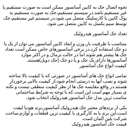
نحوه اتصال جک به کابین آسانسور ممکن است به صورت مستقیم یا
غیر مستقیم باشد.در سیستم مستقیم،جک به صورت مستقیم به
یوک کابین یا کارسلینگ متصل می شود.در سیستم غیر مستقیم،جک
توسط سیم بکسل به کابین متصل می شود.
تعداد جک آسانسور هیدرولیک
متناسب با ظرفیت بار،وزن و ابعاد کابین آسانسور می توان از یک یا
دو جک استفاده کرد.در برخی آسانسورهای خاص ممکن است تعداد
جک ها بیشتر هم شوند اما در حالت نرمال و در اکثر موارد
آسانسورها دارای یک جک و یا دو جک (جک دوبل)هستند.
کیفیت انواع جک آسانسور
تمامی انواع جک های آسانسور در صورتی که با کیفیت بالا ساخته
شوند و نصب آنها به درستی انجام شود،از کیفیت بالایی برخوردار
هستند.در واقع مقایسه جک ها از نظر کیفیت منطقی نیست و نکته
ی بسیار مهم است این است که با توجه به شرایط ساختمانی
مناسب ترین مدل جک آسانسور هیدرولیک انتخاب شود.
یکی از برندهای معتبر جک هیدرولیک آسانسور،برند هودپا لیفت
است.این برند با به کارگیری با کیفیت ترین قطعات و لوازم،ساخت
شرکت بلین آلمان است.
قیمت جک آسانسور هیدرولیک