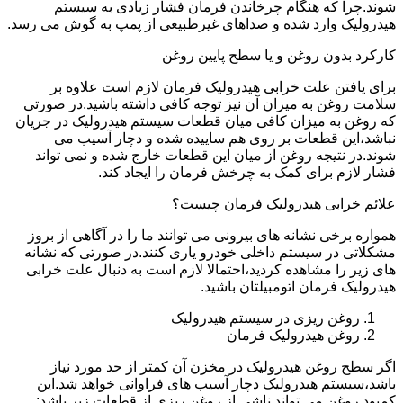
شوند.چرا که هنگام چرخاندن فرمان فشار زیادی به سیستم
هیدرولیک وارد شده و صداهای غیرطبیعی از پمپ به گوش می رسد.
کارکرد بدون روغن و یا سطح پایین روغن
برای یافتن علت خرابی هیدرولیک فرمان لازم است علاوه بر
سلامت روغن به میزان آن نیز توجه کافی داشته باشید.در صورتی
که روغن به میزان کافی میان قطعات سیستم هیدرولیک در جریان
نباشد،این قطعات بر روی هم ساییده شده و دچار آسیب می
شوند.در نتیجه روغن از میان این قطعات خارج شده و نمی تواند
فشار لازم برای کمک به چرخش فرمان را ایجاد کند.
علائم خرابی هیدرولیک فرمان چیست؟
همواره برخی نشانه های بیرونی می توانند ما را در آگاهی از بروز
مشکلاتی در سیستم داخلی خودرو یاری کنند.در صورتی که نشانه
های زیر را مشاهده کردید،احتمالا لازم است به دنبال علت خرابی
هیدرولیک فرمان اتومبیلتان باشید.
روغن ریزی در سیستم هیدرولیک
روغن هیدرولیک فرمان
اگر سطح روغن هیدرولیک در مخزن آن کمتر از حد مورد نیاز
باشد،سیستم هیدرولیک دچار آسیب های فراوانی خواهد شد.این
کمبود روغن می تواند ناشی از روغن ریزی از قطعات زیر باشد: