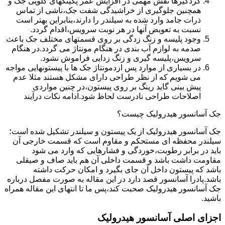
گردگیرها نقش مهمی در افزایش عمر پکینکهای گلویی جک و
همچنین جلوگیری از خراشیدگی شفت جک،ناشی از تماس
ذرات جامد وارد شده به سیلندر را دارند،بنابراین بهتر است
نسبت به تعویض آنها در هر نوبت سرویس،اقدام گردد.
وجود پلیسه و زنگ زدگی بر روی قسمتهای مختلف جک باعث
صدمه به لوازم آب بندی در هنگام مونتاژ می گردد.در هنگام
سرویس،پلیسه گیری و زنگ زدایی فراموش نشود.
در بسیاری از موارد پس ازدمونتاژ جک ها با پیستونهایی مواجه
می شویم که از نظر طراحی دارای مشکل هستند مثلا عدم
پیش بینی گاید رینگ بر روی پیستون،در چنین مواردی
اصلاحات طراحی نادرست لحاظ شود.ادامه نکات درآیند
جک آسانسور هیدرولیک چیست؟
جک آسانسور هیدرولیک از یک پیستون و سیلندر تشکیل شده است؛
سیلندر محفظه ای مستحکم و مقاوم است که قسمت خارجی آن
باید در برابر رطوبت،خوردگی و فشارهایی که وارد می شود
مقاومت داشت باشد و قسمت داخلی آن هم باید صاف و صیقلی
باشد که پیستون داخل آن جای بگیرد و امکان حرکت داشته
باشد.پادرا آسانسور قصد دارد در این مقاله به صورت مفصل درباره
جک آسانسور هیدرولیک صحبت کند،پس ما تا انتهای این مقاله همراه
باشید.
اجزای اصلی آسانسور هیدرولیک