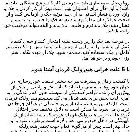
روغن،جک سوسماری باید به درستی کار کند و هیچ مشکلی نداشته
باشد؛ با این حال برای اطمینان بهتر است پیش از کار کردن با جک و
وارد آوردن فشار اضافی به آن،چند مرتبه جک را آزمایش کنید و از
صحت عملکرد آن مطمئن شوید.دسته جک را چند مرتبه به پایین
فشار دهید،جک باید نرم و طبیعی بالا بیاید و البته بتواند موقعیت خود
را حفظ کند.
در مرحله بعد جک را زیر وسیله نقلیه امتحان کنید و سعی کنید با
کمک آن ماشین را به آرامی از زمین بلند نمایید.پیش از آنکه به طور
کامل از جک استفاده کنید،مطمئن شوید جک از عهده نگاه داشتن
وزن خودرو بر خواهد آمد.
با 5 علت خرابی هیدرولیک فرمان آشنا شوید
با گذشت زمان و پیشرفت هر چه بیشتر صنعت خودروسازی در
جهان،خودروها به سمتی رفته اند که آسایش و راحتی را بیش از
پیش برای راننده فراهم کنند.یکی از سیستم هایی که رانندگی را به
امری لذت بخش برای شما تبدیل می کند،سیستم هیدرولیک فرمان
است.با اینکه این سیستم مانع از بروز خستگی در هنگام چرخاندن
فرمان می شود،اما ممکن است به دلایل مختلف دچار اختلال
گردد.علت خرابی هیدرولیک فرمان هرچه که باشد،نشان از یک
نابهینگی در داخل خودرو می دهد و لازم است برطرف شود.با این
حال بهتر است پیش از هر گونه اقدام جهت تعمیر هیدرولیک
فرمان،با این علل آشنا شوید.در این مطلب قصد داریم به 5 علت