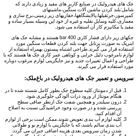
جک های هیدرولیک در صنایع کاربر های مفید و زیادی دارند که
شامل:بلند کردن ماشین آلات سنگین،ماشینهای
کمپرسور،جرثقیلها،پالایشگاهها،حفاریهای زیر زمینی،برج سازی و
معماری،کلیه وسایل نقلیه و غیره از خود این وسیله بسیار ساده و
مفید یا مکانیزم کار آن استفاده می شود.
جکهای زیر دارای فشار کاری 400 bar هستند و مشابه جک های
اینرپک به صورت پرتابل جهت بلند کردن قطعات سنگین مورد
استفاده قرار می گیرند.طراحی اشتباه پیستون بهمراه استفاده از
لوازم نامرغوب دلیل خرابی و کوتاهی عمر کاری جک ها هستند که با
طراحی و اعمال تغییرات جدید و نیز جایگزینی لوازم مرغوب دوباره
مورد استفاده قرار می گیرند.
سرویس و تعمیر جک های هیدرولیک در باغ‌ملک
:
قبل از دمونتاژ،کلیه سطوح جک بطور کامل شسته شده تا در
هنگام مونتاژ از ورود ذرات آلودگی جلوگیری شود.
درون سیلندر و همچنین شفت جک ازنظر صافی سطح
بررسی شده و در صورت وجود خراشیدگی نسبت به اصلاح
آن اقدام کنید.
کلیه لوازم آب بندی تعویض شوند.ممکن است برخی از لوازم
آب بندی سالم باشند،که با جایگزینی با لوازم نو و طولانی
شدن زمان سرویس بعدی هزینه اضافی جبران می گردد.