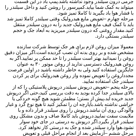
جرمی درون سیلندر وجود نداشته باشد.پمپ باد در این قسمت
میتواند به کمک شما بیاید.کمپرسور را روشن کنید و داخل سیلندر را
با فشار هوا باد بگیرید تا کاملا تمیز شود.
مرحله چهارم –تعویض مایع هیدرولیک وقتی سیلندر کاملا تمیز شد
باید با کمک قیف مایع هیدرولیک جدید را به درون سیلندر منتقل
کنید.مقدار روغنی که درون سیلندر میریزید به ابعاد جک و حجم
سیلندر بستگی دارد.
معمولا میزان روغن لازم برای هر جک توسط شرکت سازنده
مشخص شده و بر روی بدنه آن نصب گردیده است.اگر میزان دقیق
روغن را نمیدانید بهتر است سیلندر را تا حد ممکن پر نمایید.اگر به
روغن هیدرولیک دسترسی ندارید از روغن موتور ۳۰ به عنوان
جایگزین استفاده کنید ولی به خاطر داشته باشید در اولین فرصت
مجدداروغن را تعویض نموده واز روغن هیدرولیک برای پر کردن
سیلندر جک استفاده نمایید.
مرحله پنجم –تعویض درپوش سیلندر درپوش پلاستیکی را که از
بالای سیلندر جدا کرده بودید به دقت بررسی کنید،حتی اگر درپوش
جدید خریده اید،پیش از بستن؛ مطمئن شوید هیچ گونه خردگی یا
خراشی نداشته باشد.باپارچه ان را تمکیز کنید تا هیچ نوع گرد و غبار
وآلودگی روی آن نباشد.درپوش را روی سیلندر قرار داده و با
ملایمت سفت نمایید.درپوش باید کاملا صاف و بدون مشکل روی
سیلندر قرار بگیرد.اگر درپوش به درستی در جای خود سوار
نشود،هوا وارد سیلندر شده و جک به درستی کار نخواهد کرد.
مرحل ششم –آزمایش بعد از انجام مراحل قبلی و تعویض