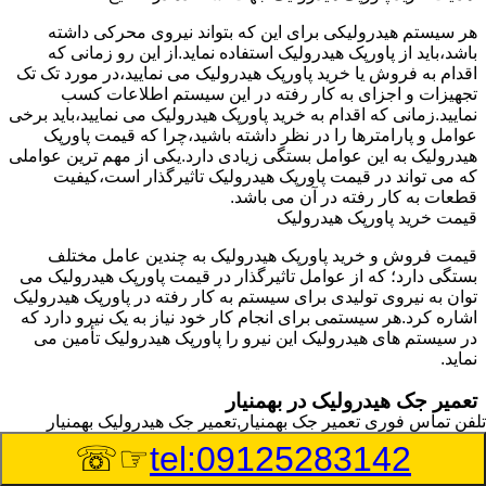
هر سیستم هیدرولیکی برای این که بتواند نیروی محرکی داشته
باشد،باید از پاورپک هیدرولیک استفاده نماید.از این رو زمانی که
اقدام به فروش یا خرید پاورپک هیدرولیک می نمایید،در مورد تک تک
تجهیزات و اجزای به کار رفته در این سیستم اطلاعات کسب
نمایید.زمانی که اقدام به خرید پاورپک هیدرولیک می نمایید،باید برخی
عوامل و پارامترها را در نظر داشته باشید،چرا که قیمت پاورپک
هیدرولیک به این عوامل بستگی زیادی دارد.یکی از مهم ترین عواملی
که می تواند در قیمت پاورپک هیدرولیک تاثیرگذار است،کیفیت
قطعات به کار رفته در آن می باشد.
قیمت خرید پاورپک هیدرولیک
قیمت فروش و خرید پاورپک هیدرولیک به چندین عامل مختلف
بستگی دارد؛ که از عوامل تاثیرگذار در قیمت پاورپک هیدرولیک می
توان به نیروی تولیدی برای سیستم به کار رفته در پاورپک هیدرولیک
اشاره کرد.هر سیستمی برای انجام کار خود نیاز به یک نیرو دارد که
در سیستم های هیدرولیک این نیرو را پاورپک هیدرولیک تأمین می
نماید.
تعمیر جک هیدرولیک در بهمنیار
تلفن تماس فوری
تعمیر جک بهمنیار,تعمیر جک هیدرولیک بهمنیار
وسیله‎ای که با عملکرد خود موجب بلند شدن اهرم و یا وزن سنگین
☞☏
tel:09125283142
در یک قسمت می گردد را جک هیدرولیک می نامند.جک هیدرولیک
نیاز به برق داشته و در بعضی مواقع با استفاده از روغن کار می