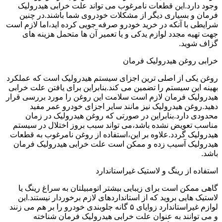
وجود دارد.این قطعات نامرغوب می تواند علت خرابی هیدرولیک
فرمان و بسیاری دیگر از مشکلات خودروی شما باشند.در چنین
شرایطی با آنکه در خرید خودرو صرفه جویی کرده اید،اما لازم است
جهت تهیه مجدد لوازم یدکی و یا تعمیر آن ها متحمل هزینه های
گزاف شوید.
خرابی روغن هیدرولیک فرمان
روغن یکی از اصلی ترین اجزای سیستم هیدرولیک است که عملکرد
بهینه این سیستم را تضمین می کند.بنابراین برای یافتن علت خرابی
هیدرولیک فرمان لازم است سلامت این روغن را مورد بررسی قرار
دهید.روغن هیدرولیک نیز مانند سایر اجزای خودرو عمر مفید
محدودی دارد.بنابراین در صورتی که روغن هیدرولیک در زمان
مناسب تعویض نشده باشد،می تواند سبب بروز اختلال در سیستم
هیدرولیک گردد.علاوه بر این،استفاده از روغن نامرغوب به قطعات
هیدرولیک آسیب زده و ممکن است علت خرابی هیدرولیک فرمان
باشد.
استفاده از رینگ و لاستیک غیراستاندارد
گاهی ممکن است برای زیبایی بیشتر اتومبیلتان به سراغ رینگ یا
لاستیک هایی بروید که از استانداردهای لازم برخوردار نیستند.این
لوازم غیراستاندارد زوایای ۵ گانه جلوبندی خودرو را بر هم می زنند
و می توانند به عنوان علت خرابی هیدرولیک فرمان شناخته