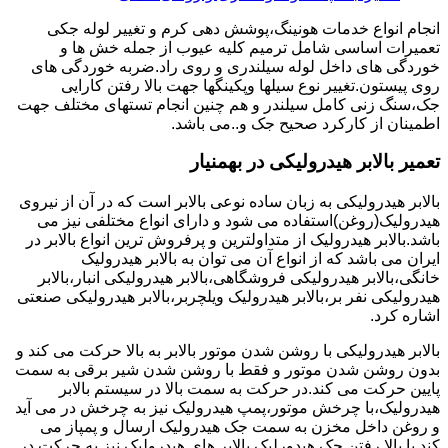
انجام انواع خدمات هونینگ،پوشش دهی کرم و تغییر لوله جکی
تعمیرات اساسی شامل ترمیم کلیه عیوب از جمله خش ها و
خوردگی های داخل لوله سیلندری و روی راد.ضربه خوردگی های
روی پیستون.تغییر نوع سیلها وپکینگها جهت بالا رفتن کارایی
جک،سنگ زنی کامل سیلندر و هم چنین انجام تستهای مختلف جهت
اطمینان از کارکرد صحیح جک و..می باشد.
تعمیر بالابر هیدرولیکی در بهمنیار
بالابر هیدرولیکی به زبان ساده نوعی بالابر است که در آن از نیروی
هیدرولیک(روغن)استفاده می شود و دارای انواع مختلفی نیز می
باشد.بالابر هیدرولیک از متداولترین و پرفروش ترین انواع بالابر در
ایران می باشد که از انواع آن می توان به بالابر هیدرولیک
خانگی،بالابر هیدرولیکی فروشگاهی،بالابر هیدرولیکی انبار،بالابر
هیدرولیکی نفر بر،بالابر هیدرولیک ویلچربر،بالابر هیدرولیکی صنعتی
اشاره کرد.
بالابر هیدرولیکی با روشن شدن موتور بالابر به بالا حرکت می کند و
بدون روشن شدن موتور و فقط با روشن شدن شیر برقی به سمت
پایین حرکت می کند.در حرکت به سمت بالا در سیستم بالابر
هیدرولیک،با چرخش موتور،پمپ هیدرولیک نیز به چرخش در می آید
و روغن داخل مخزن به سمت جک هیدرولیک ارسال و پمپاز می
کند.با بالا رفتن جک هیدورلیک بالابر های هیدرولیک نیز به حرکت در