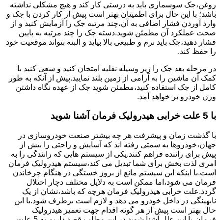
روغن،جک سوسماری باید به درستی کار کند و هیچ مشکلی نداشته
باشد؛ با این حال برای اطمینان بهتر است پیش از کار کردن با جک و
وارد آوردن فشار اضافی به آن،چند مرتبه جک را آزمایش کنید و از
صحت عملکرد آن مطمئن شوید.دسته جک را چند مرتبه به پایین
فشار دهید،جک باید نرم و طبیعی بالا بیاید و البته بتواند موقعیت خود
را حفظ کند.
در مرحله بعد جک را زیر وسیله نقلیه امتحان کنید و سعی کنید با
کمک آن ماشین را به آرامی از زمین بلند نمایید.پیش از آنکه به طور
کامل از جک استفاده کنید،مطمئن شوید جک از عهده نگاه داشتن
وزن خودرو بر خواهد آمد.
با 5 علت خرابی هیدرولیک فرمان آشنا شوید
با گذشت زمان و پیشرفت هر چه بیشتر صنعت خودروسازی در
جهان،خودروها به سمتی رفته اند که آسایش و راحتی را بیش از
پیش برای راننده فراهم کنند.یکی از سیستم هایی که رانندگی را به
امری لذت بخش برای شما تبدیل می کند،سیستم هیدرولیک فرمان
است.با اینکه این سیستم مانع از بروز خستگی در هنگام چرخاندن
فرمان می شود،اما ممکن است به دلایل مختلف دچار اختلال
گردد.علت خرابی هیدرولیک فرمان هرچه که باشد،نشان از یک
نابهینگی در داخل خودرو می دهد و لازم است برطرف شود.با این
حال بهتر است پیش از هر گونه اقدام جهت تعمیر هیدرولیک
فرمان،با این علل آشنا شوید.در این مطلب قصد داریم به 5 علت