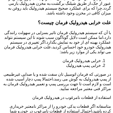
عبور از جک،از طریق شیلنگ برگشت،به مخزن هیدرولیک بازمی
گردد.چرا که برای عملکرد صحیح سیستم هیدرولیک باید روغن به
میزان کافی در مخزن وجود داشته باشد.
علت خرابی هیدرولیک فرمان چیست؟
با آن که سیستم هیدرولیک فرمان تاثیر بسزایی در سهولت رانندگی
دارد،اما ممکن است دلایل گوناگون سبب شوند تا این سیستم نتواند
عملکرد بهینه ای از خود به نمایش بگذارد.اگر تغییری در سیستم
هیدرولیک خودرو خود احساس کردید،علت خرابی هیدرولیک فرمان
می تواند یکی از موارد زیر باشد:
خرابی هیدرولیک فرمان
خرابی پمپ هیدرولیک
در صورتی که فرمان اتومبیل تان سفت شده و یا صدایی غیرطبیعی
از پمپ هیدرولیک به گوش می رسد،احتمالا پمپ دچار آسیب شده
است و لازم است تا جهت بررسی پمپ و تعمیر هیدرولیک فرمان به
مراکز فنی معتبر مراجعه نمایید.
استفاده از قطعات نامرغوب در هیدرولیک فرمان
متاسفانه اگر قطعات یدکی خودرو را از مراکز نامعتبر خریداری
کرده باشید،احتمال استفاده از قطعات نامرغوب در خودرو شما