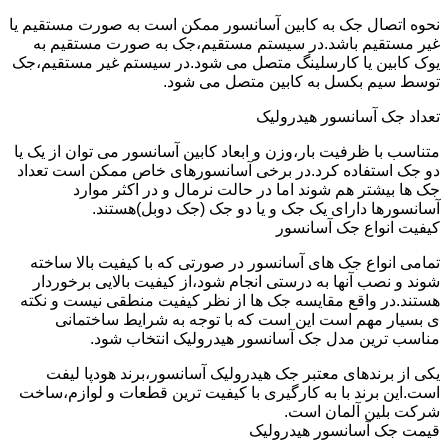
نحوه اتصال جک به کابین آسانسور ممکن است به صورت مستقیم یا
غیر مستقیم باشد.در سیستم مستقیم،جک به صورت مستقیم به
یوک کابین یا کارسلینگ متصل می شود.در سیستم غیر مستقیم،جک
توسط سیم بکسل به کابین متصل می شود.
تعداد جک آسانسور هیدرولیک
متناسب با ظرفیت بار،وزن و ابعاد کابین آسانسور می توان از یک یا
دو جک استفاده کرد.در برخی آسانسورهای خاص ممکن است تعداد
جک ها بیشتر هم شوند اما در حالت نرمال و در اکثر موارد
آسانسورها دارای یک جک و یا دو جک (جک دوبل)هستند.
کیفیت انواع جک آسانسور
تمامی انواع جک های آسانسور در صورتی که با کیفیت بالا ساخته
شوند و نصب آنها به درستی انجام شود،از کیفیت بالایی برخوردار
هستند.در واقع مقایسه جک ها از نظر کیفیت منطقی نیست و نکته
ی بسیار مهم است این است که با توجه به شرایط ساختمانی
مناسب ترین مدل جک آسانسور هیدرولیک انتخاب شود.
یکی از برندهای معتبر جک هیدرولیک آسانسور،برند هودپا لیفت
است.این برند با به کارگیری با کیفیت ترین قطعات و لوازم،ساخت
شرکت بلین آلمان است.
قیمت جک آسانسور هیدرولیک