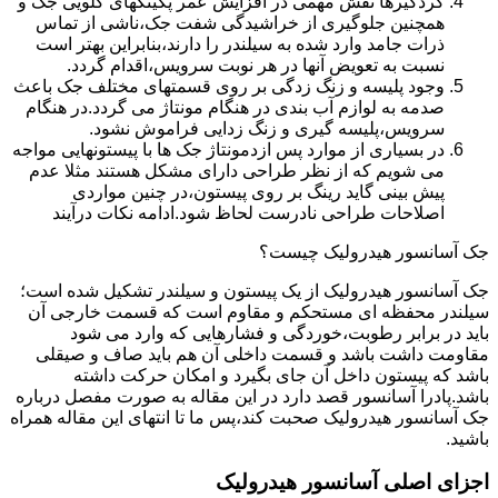
گردگیرها نقش مهمی در افزایش عمر پکینکهای گلویی جک و
همچنین جلوگیری از خراشیدگی شفت جک،ناشی از تماس
ذرات جامد وارد شده به سیلندر را دارند،بنابراین بهتر است
نسبت به تعویض آنها در هر نوبت سرویس،اقدام گردد.
وجود پلیسه و زنگ زدگی بر روی قسمتهای مختلف جک باعث
صدمه به لوازم آب بندی در هنگام مونتاژ می گردد.در هنگام
سرویس،پلیسه گیری و زنگ زدایی فراموش نشود.
در بسیاری از موارد پس ازدمونتاژ جک ها با پیستونهایی مواجه
می شویم که از نظر طراحی دارای مشکل هستند مثلا عدم
پیش بینی گاید رینگ بر روی پیستون،در چنین مواردی
اصلاحات طراحی نادرست لحاظ شود.ادامه نکات درآیند
جک آسانسور هیدرولیک چیست؟
جک آسانسور هیدرولیک از یک پیستون و سیلندر تشکیل شده است؛
سیلندر محفظه ای مستحکم و مقاوم است که قسمت خارجی آن
باید در برابر رطوبت،خوردگی و فشارهایی که وارد می شود
مقاومت داشت باشد و قسمت داخلی آن هم باید صاف و صیقلی
باشد که پیستون داخل آن جای بگیرد و امکان حرکت داشته
باشد.پادرا آسانسور قصد دارد در این مقاله به صورت مفصل درباره
جک آسانسور هیدرولیک صحبت کند،پس ما تا انتهای این مقاله همراه
باشید.
اجزای اصلی آسانسور هیدرولیک