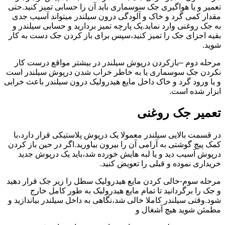
تعمیر و یا هواگیری جک سوسماری باید آن را حسابی تمیز کنید.حتی
مقدار کمی گرد و خاک و آلودگی درون سیلندر میتواند آسیب جدی
به جک روغنی وارد نماید.یک پارچه تمیز بردارید و حسابی سیلندر و
بقیه اجزای جک را تمیز کنید،سپس برای باز کردن جک دست به کار
شوید.
مرحله دوم –بازکردن درپوش سیلندر در بیشتر مواقع درست کار
نکردن جک سوسماری یا به خاطر خراب شدن درپوش سیلندر است
و یا ورود گرد و خاک داخل مایع هیدرولیک درون سیلندر باعث خرابی
ابزار شده است.
تعمیر جک روغنی
در قسمت بالایی سیلندر معمولا یک درپوش پلاستیکی قرار دارد،با
کمک پیچ گوشتی به آرامی آن را بیرون بیاورید.اگر در حین باز کردن
درپوش آسیب دید و یا لبه هایش خورده شد،باید یک درپوش جدید
خریداری نموده و قبلی را تعویض کنید.
مرحله سوم-خالی کردن مایع هیدرولیک سطل را زیر جک قرار دهید
و جک را برگردانید تا تمام مایع هیدرولیک به طور کامل خارج
شود.وقتی سیلندر کاملا خالی شد،نگاهی به داخل سیلندر بیاندازید و
مطمئن شوید هیچ آشغال و