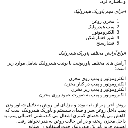
و...اشاره کرد.
اجزای مهم پاورپک هیدرولیک
مخزن روغن
پمپ هیدرولیک
الکتروموتور
شیر فشارشکن
فشارسنج
انواع آرایش مختلف پاورپک هیدرولیک
آرایش های مختلف پاوریونیت یا یونیت هیدرولیک شامل موارد زیر
است:
الکتروموتور و پمپ روی مخزن
الکتروموتور و پمپ در کنار مخزن
الکتروموتور و پمپ زیر مخزن
الکتروموتور و پمپ به صورت عمود روی مخزن
روش آخر بهتر از بقیه بوده و مزایای این روش به دلایل شناوربودن
پمپ داخل روغن،سر و صدای سیستم و پاورپک هیدرولیک است که
کاهش می یابد،فضای کمتری اشغال می کند،نشتی احتمالی پمپ به
داخل مخزن ریخته و در این حالت روغن به هدر نخواهد رفت.
اهمیت خرید پاورپک هیدرولیک جهت استفاده در صنایع