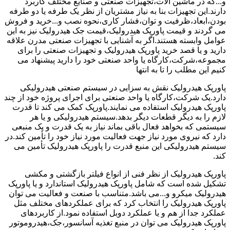
و...که در ماشین آلات،تجهیزات صنعتی و صنایع مختلف کاربرد
دارند.این تجهیزات بنا به نیاز مشتریان از نظر یک طرفه یا دو طرفه
بودن،ابعاد،ظرفیت و توان،فشار کاری،نحوه نصب و...خرید و فروش
می گردند و قیمت پاورپک هیدرولیک،قیمت جک هیدرولیک نیز به این
عوامل وابسته هستند.اگر به آشنایی با تجهیزات صنعتی مدرن علاقه
دارید و یا قصد خرید پاورپک هیدرولیک و تجهیزات صنعتی را برای
مجموعه،شرکت،کارگاه یا واحد صنعتی خود را دارید پیشنهاد می
کنیم این مطلب را تا به انتها
پاورپک هیدرولیک نقش به سزایی در سیستم صنعتی هیدرولیکی
دارد.یک شرکت،کارگاه یا واحد صنعتی برای اجرای پروژه خود از چند
پاورپک هیدرولیک استفاده می نمایند.پاورپک کمک می کند تا قدرت
لازم را به دیگر قطعات دیگر بدهد.سیستم هیدرولیکی و یا هر
سیستمی که بخواهد فعال باقی بماند نیاز به یک قدرت و یک منبعی
دارد که نیروی مورد نیاز جهت فعالیت مورد نیاز خود را تأمین کند.در
سیستم هیدرولیکی این منبع قدرت را پاورپک هیدرولیک تأمین می
کند.
پاورپک هیدرولیک از نظر فنی از انواع فیلتر بازگشتی و مکشی
تشکیل شده است که شامل پاورپک هیدرولیک استاندارد و یا پاورپک
هیدرولیک میکرو و...می باشد.متناسب با صنعت و فعالیت می توان
پاورپک هیدرولیک را انتخاب کرد که برای عملکردهای مختلف مثل
عملکرد جدا از هم و یا عملکرد دوبل استفاده نمود.از کاربردهای
پاورپک هیدرولیک می توان در منبع تغذیه آسانسور،جک،هیدروموتور