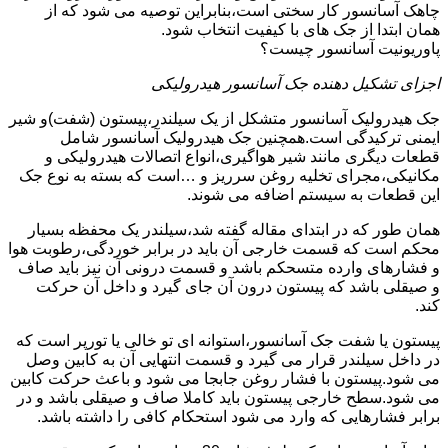
چاهک آسانسور کار سختی است،بنابراین توصیه می شود که از
همان ابتدا از جک های با کیفیت انتخاب شود.
پاوریونیت آسانسور چیست؟
اجزای تشکیل دهنده جک آسانسور هیدرولیکی
جک هیدرولیک آسانسور متشکل از یک سیلندر،پیستون (شفت)و شیر
ایمنی ترکیدگی است.همچنین جک هیدرولیک آسانسور شامل
قطعات دیگری مانند شیر هواگیری،انواع اتصالات هیدرولیکی و
مکانیکی،مجرای تخلیه روغن سرریز و …است که بسته به نوع جک
این قطعات به سیستم اضافه می شوند.
همان طور که در ابتدای مقاله گفته شد،سیلندر یک محفظه بسیار
محکم است که قسمت خارجی آن باید در برابر خوردگی،رطوبت هوا
و فشارهای وارده متسحکم باشد و قسمت درونی آن نیز باید صاف
و صیقلی باشد که پیستون درون آن جای گیرد و داخل آن حرکت
کند.
پیستون یا شفت جک آسانسور،استوانه ای تو خالی یا تورپر است که
در داخل سیلندر قرار می گیرد و قسمت انتهایی آن به کابین وصل
می شود.پیستون با فشار روغن جابجا می شود و باعث حرکت کابین
می شود.سطح خارجی پیستون باید کاملا صاف و صیقلی باشد و در
برابر فشارهایی که وارد می شود استحکام کافی را داشته باشد.