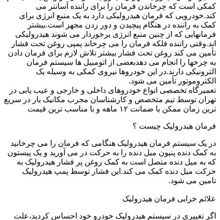
کمکی است که چرخاندن فرمان را برای راننده آسانتر می
کند.خودرویی که فرمان هیدرولیکی دارد به یک منبع انرژی برای
کمک به راننده در هنگام پیچیدن و دور زدن مجهز است.بیشتر
فرمانهایی که از چنین منبع انرژی برخوردار می شوند هیدرولیکی
اند.وقتی راننده فلکه فرمان را می چرخاند پمپی روغن تحت فشار
تأمین می کند روغن تحت فشار بیشتر تلاش لازم برای فرمان دادن
به چرخها را انجام می دهدبعضی از اتومبیل ها سیستم فرمان
الترونیکی دارند.در این خودروها نیروی کمکی به وسیله یک
الکتروموتور تأمین می شود.
تعمیرگاه تخصصی انواع خودروهای داخلی و خارجی و عیب یابی در
تهران توسط تیم متخصص و کارشناسان مجرب مکانیک یار در سریع
ترین زمان ممکن با ضمانت ۱۲ ماهه و با مناسب ترین قیمت
فرمان هیدرولیک چیست ؟
در یک سیستم فرمان هیدرولیک هنگامی که فرمان را می چرخانید
به کمک دنده پنیون میل دنده را به حرکت در می آورید و یک پیستون
که به میل دنده متصل است به کمک روغن پر فشار هیدرولیک به
حرکت میل دنده کمک می کند.این فشار توسط پمپ هیدرولیک
تامین می شود.
علائم خرابی فرمان هیدرولیک
اگر تغییری در سیستم هیدرولیک خودرو خود احساس کردید،علت