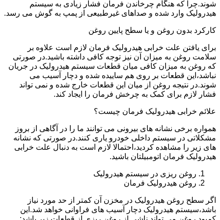
شوند.چرا که هنگام چرخاندن فرمان فشار زیادی به سیستم
هیدرولیک وارد شده و صداهای غیرطبیعی از پمپ به گوش می رسد.
کارکرد بدون روغن و یا سطح پایین روغن
برای یافتن علت خرابی هیدرولیک فرمان لازم است علاوه بر
سلامت روغن به میزان آن نیز توجه کافی داشته باشید.در صورتی
که روغن به میزان کافی میان قطعات سیستم هیدرولیک در جریان
نباشد،این قطعات بر روی هم ساییده شده و دچار آسیب می
شوند.در نتیجه روغن از میان این قطعات خارج شده و نمی تواند
فشار لازم برای کمک به چرخش فرمان را ایجاد کند.
علائم خرابی هیدرولیک فرمان چیست؟
همواره برخی نشانه های بیرونی می توانند ما را در آگاهی از بروز
مشکلاتی در سیستم داخلی خودرو یاری کنند.در صورتی که نشانه
های زیر را مشاهده کردید،احتمالا لازم است به دنبال علت خرابی
هیدرولیک فرمان اتومبیلتان باشید.
روغن ریزی در سیستم هیدرولیک
روغن هیدرولیک فرمان
اگر سطح روغن هیدرولیک در مخزن آن کمتر از حد مورد نیاز
باشد،سیستم هیدرولیک دچار آسیب های فراوانی خواهد شد.این
کمبود روغن می تواند ناشی از روغن ریزی از قطعات زیر باشد: