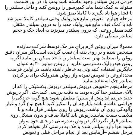
جرمی درون سیلندر وجود نداشته باشد.پمپ باد در این قسمت
میتواند به کمک شما بیاید.کمپرسور را روشن کنید و داخل سیلندر را
با فشار هوا باد بگیرید تا کاملا تمیز شود.
مرحله چهارم –تعویض مایع هیدرولیک وقتی سیلندر کاملا تمیز شد
باید با کمک قیف مایع هیدرولیک جدید را به درون سیلندر منتقل
کنید.مقدار روغنی که درون سیلندر میریزید به ابعاد جک و حجم
سیلندر بستگی دارد.
معمولا میزان روغن لازم برای هر جک توسط شرکت سازنده
مشخص شده و بر روی بدنه آن نصب گردیده است.اگر میزان دقیق
روغن را نمیدانید بهتر است سیلندر را تا حد ممکن پر نمایید.اگر به
روغن هیدرولیک دسترسی ندارید از روغن موتور ۳۰ به عنوان
جایگزین استفاده کنید ولی به خاطر داشته باشید در اولین فرصت
مجدداروغن را تعویض نموده واز روغن هیدرولیک برای پر کردن
سیلندر جک استفاده نمایید.
مرحله پنجم –تعویض درپوش سیلندر درپوش پلاستیکی را که از
بالای سیلندر جدا کرده بودید به دقت بررسی کنید،حتی اگر درپوش
جدید خریده اید،پیش از بستن؛ مطمئن شوید هیچ گونه خردگی یا
خراشی نداشته باشد.باپارچه ان را تمکیز کنید تا هیچ نوع گرد و غبار
وآلودگی روی آن نباشد.درپوش را روی سیلندر قرار داده و با
ملایمت سفت نمایید.درپوش باید کاملا صاف و بدون مشکل روی
سیلندر قرار بگیرد.اگر درپوش به درستی در جای خود سوار
نشود،هوا وارد سیلندر شده و جک به درستی کار نخواهد کرد.
مرحل ششم –آزمایش بعد از انجام مراحل قبلی و تعویض