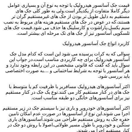
قیمت جک آسانسور هیدرولیک با توجه به نوع آن و بسیاری عوامل
دیگر کاملا متفاوت از یکدیگر است.ولی به طور کلی جک های
مستقیم به دلیل طویل تر بودن از جک های غیرمستقیم گران تر
هستند،که در عوض در جک های مستقیم هزینه های مربوط به نصب
سیم بکسل،پاراشوت و کارسلینگ ها حذف می شود.قیمت جک های
تلسکوپی آسانسور نیز از جک های تک مرحله ای بیشتر است.
کاربرد انواع جک آسانسور هیدرولیک
سوالی که به کرات پرسیده می شود این است که کدام مدل جک
آسانسور هیدرولیک برای چه کاربردی مناسب است.در جواب این
سوال باید که گفت که قانونی مشخصی در این رابطه وجود ندارد و
هر آسانسور با توجه به شرایط ساختمانی و …به صورت اختصاصی
باید بررسی شود.
اکثر آسانسورهای هیدرولیک مسافربر با ظرفیت کم یا متوسط با
جک های در کنار مستقیم کار می کنند.نوع یک جک در کنار مستقیم
نیز برای آسانسورهای خانگی دو طبقه مناسب است.
اکثر آسانسورهای خودروبر و باری نیز با سیستم جک در زیر مستقیم
اجرا می شوند.این نوع از آسانسورها در صورت عدم امکان تامین
حفره جک به روش مستقیم طراحی می شوند.آسانسورهای باری
سنگین و خودروبر با طول مسیر طولانی،اصولا با روش دو جک در
کنار مستقیم اجرا می شوند.