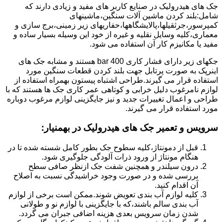
جک های هیدرولیک در صنایع کاربر های مفید و زیادی دارند که
شامل:بلند کردن ماشین آلات سنگین،ماشینهای
کمپرسور،جرثقیلها،پالایشگاهها،حفاریهای زیر زمینی،برج سازی و
معماری،کلیه وسایل نقلیه و غیره از خود این وسیله بسیار ساده و
مفید یا مکانیزم کار آن استفاده می شود.
جکهای زیر دارای فشار کاری 400 bar هستند و مشابه جک های
اینرپک به صورت پرتابل جهت بلند کردن قطعات سنگین مورد
استفاده قرار می گیرند.طراحی اشتباه پیستون بهمراه استفاده از
لوازم نامرغوب دلیل خرابی و کوتاهی عمر کاری جک ها هستند که با
طراحی و اعمال تغییرات جدید و نیز جایگزینی لوازم مرغوب دوباره
مورد استفاده قرار می گیرند.
سرویس و تعمیر جک های هیدرولیک در بهمنیار
:
قبل از دمونتاژ،کلیه سطوح جک بطور کامل شسته شده تا در
هنگام مونتاژ از ورود ذرات آلودگی جلوگیری شود.
درون سیلندر و همچنین شفت جک ازنظر صافی سطح
بررسی شده و در صورت وجود خراشیدگی نسبت به اصلاح
آن اقدام کنید.
کلیه لوازم آب بندی تعویض شوند.ممکن است برخی از لوازم
آب بندی سالم باشند،که با جایگزینی با لوازم نو و طولانی
شدن زمان سرویس بعدی هزینه اضافی جبران می گردد.