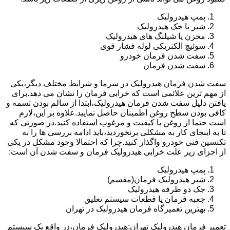
پمپ هیدرولیک
شیر یا جک هیدرولیک
مخزن یا شیلنگ های هیدرولیک
سوئیچ الکتریکی لوله فشار قوی
سفت شدن فرمان خودرو
سفت شدن فرمان
سفت شدن فرمان هیدرولیک در سرما و شرایط مختلف دیگر،یکی
از مهم ترین علائمی است که خرابی فرمان را نشان می دهد.برای
یافتن دلیل سفت شدن فرمان هیدرولیک،ابتدا از سالم بودن تسمه و
کافی بودن سطح روغن اطمینان حاصل نمایید.علاوه بر این،لازم
است حتما از روغن با کیفیت و مرغوب استفاده کنید.در صورتی که
تا به اینجای کار به مشکلی برنخوردید،باید ادامه بررسی ها را به
تکنسین فنی خودرو واگذار کنید.چرا که احتمالا وجود مشکل در یکی
از اجزای زیر علت خرابی هیدرولیک فرمان و سفت شدن آن است:
پمپ هیدرولیک
شیر هیدرولیک فرمان(مقسم)
جک دو طرفه هیدرولیک
جعبه فرمان یا قطعات سیستم تعلیق
بهترین تعمیرگاه فرمان هیدرولیک در تهران
تعمیر فرمان هیدرولیک تهران:هیدرولیک فرمان،در واقع یک سیستم