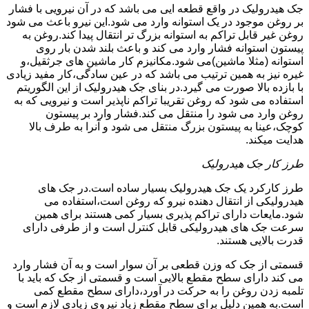
جک هیدرولیک در واقع قطعه ایی می باشد که در آن نیرویی با فشار
بر روغن موجود در یک استوانه وارد می شود.این نیرو باعث می شود
روغن غیر قابل تراکم به استوانه بزرگ تر انتقال پیدا کند.روغن به
پیستون استوانه فشار وارد می کند و باعث بلند شدن بار روی
استوانه (مثلا ماشین)می شود.مکانیزم کار ماشین های جرثقیل،و
غیره نیز به همین ترتیب می باشد که در عین سادگی،کار مفید زیادی
با بازده بالا صورت می گیرد.در بنای جک هیدرولیک از این الگوریتم
استفاده می شود که روغن تقریبا تراکم ناپذیر است و نیرویی که به
روغن وارد می شود را منتقل می کند.فشار وارد بر پیستون
کوچک،عینا به پیستون بزرگ منتقل می شود و آنرا به طرف بالا
هدایت میکند.
طرز کار جک هیدرولیک
طرز کارکرد یک جک هیدرولیک بسیار ساده است.در جک های
هیدرولیکی از انتقال دهنده نیرو که روغن است،استفاده می
شود.مایعات دارای تراکم پذیری بسیار کمی هستند برای همین
سرعت جک های هیدرولیکی قابل کنترل است و از طرفی دارای
قدرت بالایی هستند.
قسمتی از جک که وزن قطعی بر آن سوار است و به آن فشار وارد
می کند دارای سطح مقطع بالایی است و قسمتی از جک که باید با
تلمبه زدن روغن را به حرکت در آورد،دارای سطح مقطع کمی
است.به همین دلیل برای سطح مقطع زیاد نیروی زیادی لازم است و