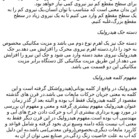
برای سطح مقطع کم نیز نیروی کمی نیاز خواهد بود.
این بدان معنی است که متناسب با توان انسان،یک نیروی کم را به
یک سطح مقطع کم وارد می کنیم تا به یک نیروی زیاد در سطح
مقطع بزرگ،غلبه کنیم.
دسته جک هیدرولیک
دسته جک نیز یک اهرم نوع دوم می باشد و مزیت مکانیکی مخصوص
به خود را دارد.دسته اهرم نیروی محرک را افزایش می دهد.بر جک
هیدرولیک نیروی مفید دسته وارد می شود و جک این نیرو را افزایش
می دهد.از این طریق مزیت مکانیکی کل دستگاه برابر مزیت
مکانیکی این دو قسمت می باشد.
مفهوم کلمه هیدرولیک
هیدرولیک در واقع از کلمه یونانی(هیدرو)شکل گرفته است و این
کلمه به معنی جریان حرکات مایعات می باشد.در قرن های گذشته
مقصود از کلمه هیدرولیک فقط آب بوده و البته بعد از گذر زمان
عنوان هیدرولیک مفهوم بیشتری گرفته و معنی و مفهوم آن بررسی
در مورد بهره برداری بیشتری از آب و حرکت دادن چرخ های آبی و
مهندسی آب بوده است.مفهوم هیدرولیک در این قرن دیگر فقط به
معنی آب نیست بلکه دامنه وسیع تری بخود گرفته و شامل قواعد و
کاربرد مایعات دیگری،بخصوص(روغن معدنی)می باشد،به این دلیل
که آب به علت خاصیت زنگ زدگی،در صنایع نمی توان از آن به