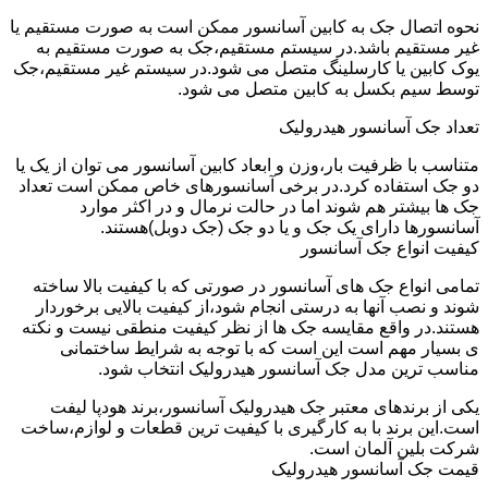
نحوه اتصال جک به کابین آسانسور ممکن است به صورت مستقیم یا
غیر مستقیم باشد.در سیستم مستقیم،جک به صورت مستقیم به
یوک کابین یا کارسلینگ متصل می شود.در سیستم غیر مستقیم،جک
توسط سیم بکسل به کابین متصل می شود.
تعداد جک آسانسور هیدرولیک
متناسب با ظرفیت بار،وزن و ابعاد کابین آسانسور می توان از یک یا
دو جک استفاده کرد.در برخی آسانسورهای خاص ممکن است تعداد
جک ها بیشتر هم شوند اما در حالت نرمال و در اکثر موارد
آسانسورها دارای یک جک و یا دو جک (جک دوبل)هستند.
کیفیت انواع جک آسانسور
تمامی انواع جک های آسانسور در صورتی که با کیفیت بالا ساخته
شوند و نصب آنها به درستی انجام شود،از کیفیت بالایی برخوردار
هستند.در واقع مقایسه جک ها از نظر کیفیت منطقی نیست و نکته
ی بسیار مهم است این است که با توجه به شرایط ساختمانی
مناسب ترین مدل جک آسانسور هیدرولیک انتخاب شود.
یکی از برندهای معتبر جک هیدرولیک آسانسور،برند هودپا لیفت
است.این برند با به کارگیری با کیفیت ترین قطعات و لوازم،ساخت
شرکت بلین آلمان است.
قیمت جک آسانسور هیدرولیک