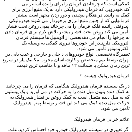
کمکی است که چرخاندن فرمان را برای راننده آسانتر می
کند.خودرویی که فرمان هیدرولیکی دارد به یک منبع انرژی برای
کمک به راننده در هنگام پیچیدن و دور زدن مجهز است.بیشتر
فرمانهایی که از چنین منبع انرژی برخوردار می شوند هیدرولیکی
اند.وقتی راننده فلکه فرمان را می چرخاند پمپی روغن تحت فشار
تأمین می کند روغن تحت فشار بیشتر تلاش لازم برای فرمان دادن
به چرخها را انجام می دهدبعضی از اتومبیل ها سیستم فرمان
الترونیکی دارند.در این خودروها نیروی کمکی به وسیله یک
الکتروموتور تأمین می شود.
تعمیرگاه تخصصی انواع خودروهای داخلی و خارجی و عیب یابی در
تهران توسط تیم متخصص و کارشناسان مجرب مکانیک یار در سریع
ترین زمان ممکن با ضمانت ۱۲ ماهه و با مناسب ترین قیمت
فرمان هیدرولیک چیست ؟
در یک سیستم فرمان هیدرولیک هنگامی که فرمان را می چرخانید
به کمک دنده پنیون میل دنده را به حرکت در می آورید و یک پیستون
که به میل دنده متصل است به کمک روغن پر فشار هیدرولیک به
حرکت میل دنده کمک می کند.این فشار توسط پمپ هیدرولیک
تامین می شود.
علائم خرابی فرمان هیدرولیک
اگر تغییری در سیستم هیدرولیک خودرو خود احساس کردید،علت