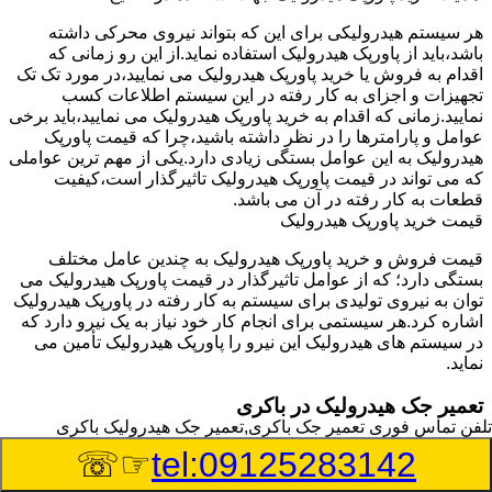
هر سیستم هیدرولیکی برای این که بتواند نیروی محرکی داشته
باشد،باید از پاورپک هیدرولیک استفاده نماید.از این رو زمانی که
اقدام به فروش یا خرید پاورپک هیدرولیک می نمایید،در مورد تک تک
تجهیزات و اجزای به کار رفته در این سیستم اطلاعات کسب
نمایید.زمانی که اقدام به خرید پاورپک هیدرولیک می نمایید،باید برخی
عوامل و پارامترها را در نظر داشته باشید،چرا که قیمت پاورپک
هیدرولیک به این عوامل بستگی زیادی دارد.یکی از مهم ترین عواملی
که می تواند در قیمت پاورپک هیدرولیک تاثیرگذار است،کیفیت
قطعات به کار رفته در آن می باشد.
قیمت خرید پاورپک هیدرولیک
قیمت فروش و خرید پاورپک هیدرولیک به چندین عامل مختلف
بستگی دارد؛ که از عوامل تاثیرگذار در قیمت پاورپک هیدرولیک می
توان به نیروی تولیدی برای سیستم به کار رفته در پاورپک هیدرولیک
اشاره کرد.هر سیستمی برای انجام کار خود نیاز به یک نیرو دارد که
در سیستم های هیدرولیک این نیرو را پاورپک هیدرولیک تأمین می
نماید.
تعمیر جک هیدرولیک در باکری
تلفن تماس فوری
تعمیر جک باکری,تعمیر جک هیدرولیک باکری
وسیله‎ای که با عملکرد خود موجب بلند شدن اهرم و یا وزن سنگین
☞☏
tel:09125283142
در یک قسمت می گردد را جک هیدرولیک می نامند.جک هیدرولیک
نیاز به برق داشته و در بعضی مواقع با استفاده از روغن کار می