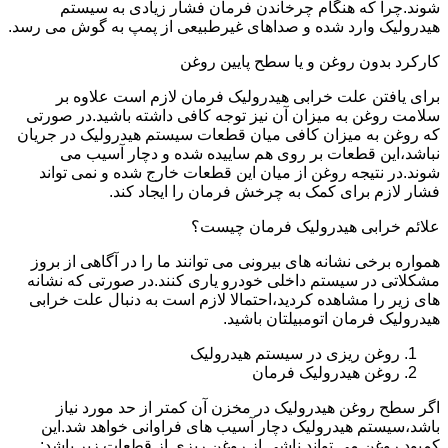
شوند.چرا که هنگام چرخاندن فرمان فشار زیادی به سیستم
هیدرولیک وارد شده و صداهای غیرطبیعی از پمپ به گوش می رسد.
کارکرد بدون روغن و یا سطح پایین روغن
برای یافتن علت خرابی هیدرولیک فرمان لازم است علاوه بر
سلامت روغن به میزان آن نیز توجه کافی داشته باشید.در صورتی
که روغن به میزان کافی میان قطعات سیستم هیدرولیک در جریان
نباشد،این قطعات بر روی هم ساییده شده و دچار آسیب می
شوند.در نتیجه روغن از میان این قطعات خارج شده و نمی تواند
فشار لازم برای کمک به چرخش فرمان را ایجاد کند.
علائم خرابی هیدرولیک فرمان چیست؟
همواره برخی نشانه های بیرونی می توانند ما را در آگاهی از بروز
مشکلاتی در سیستم داخلی خودرو یاری کنند.در صورتی که نشانه
های زیر را مشاهده کردید،احتمالا لازم است به دنبال علت خرابی
هیدرولیک فرمان اتومبیلتان باشید.
روغن ریزی در سیستم هیدرولیک
روغن هیدرولیک فرمان
اگر سطح روغن هیدرولیک در مخزن آن کمتر از حد مورد نیاز
باشد،سیستم هیدرولیک دچار آسیب های فراوانی خواهد شد.این
کمبود روغن می تواند ناشی از روغن ریزی از قطعات زیر باشد: