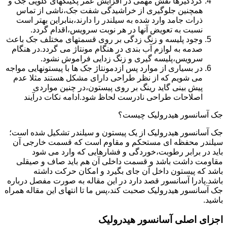
گردگیرها نقش مهمی در افزایش عمر پکینکهای گلویی جک و
همچنین جلوگیری از خراشیدگی شفت جک،ناشی از تماس
ذرات جامد وارد شده به سیلندر را دارند،بنابراین بهتر است
نسبت به تعویض آنها در هر نوبت سرویس،اقدام گردد.
وجود پلیسه و زنگ زدگی بر روی قسمتهای مختلف جک باعث
صدمه به لوازم آب بندی در هنگام مونتاژ می گردد.در هنگام
سرویس،پلیسه گیری و زنگ زدایی فراموش نشود.
در بسیاری از موارد پس ازدمونتاژ جک ها با پیستونهایی مواجه
می شویم که از نظر طراحی دارای مشکل هستند مثلا عدم
پیش بینی گاید رینگ بر روی پیستون،در چنین مواردی
اصلاحات طراحی نادرست لحاظ شود.ادامه نکات درآیند
جک آسانسور هیدرولیک چیست؟
جک آسانسور هیدرولیک از یک پیستون و سیلندر تشکیل شده است؛
سیلندر محفظه ای مستحکم و مقاوم است که قسمت خارجی آن
باید در برابر رطوبت،خوردگی و فشارهایی که وارد می شود
مقاومت داشت باشد و قسمت داخلی آن هم باید صاف و صیقلی
باشد که پیستون داخل آن جای بگیرد و امکان حرکت داشته
باشد.پادرا آسانسور قصد دارد در این مقاله به صورت مفصل درباره
جک آسانسور هیدرولیک صحبت کند،پس ما تا انتهای این مقاله همراه
باشید.
اجزای اصلی آسانسور هیدرولیک