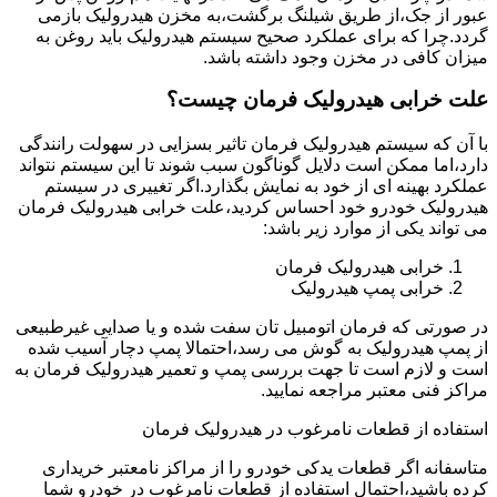
عبور از جک،از طریق شیلنگ برگشت،به مخزن هیدرولیک بازمی
گردد.چرا که برای عملکرد صحیح سیستم هیدرولیک باید روغن به
میزان کافی در مخزن وجود داشته باشد.
علت خرابی هیدرولیک فرمان چیست؟
با آن که سیستم هیدرولیک فرمان تاثیر بسزایی در سهولت رانندگی
دارد،اما ممکن است دلایل گوناگون سبب شوند تا این سیستم نتواند
عملکرد بهینه ای از خود به نمایش بگذارد.اگر تغییری در سیستم
هیدرولیک خودرو خود احساس کردید،علت خرابی هیدرولیک فرمان
می تواند یکی از موارد زیر باشد:
خرابی هیدرولیک فرمان
خرابی پمپ هیدرولیک
در صورتی که فرمان اتومبیل تان سفت شده و یا صدایی غیرطبیعی
از پمپ هیدرولیک به گوش می رسد،احتمالا پمپ دچار آسیب شده
است و لازم است تا جهت بررسی پمپ و تعمیر هیدرولیک فرمان به
مراکز فنی معتبر مراجعه نمایید.
استفاده از قطعات نامرغوب در هیدرولیک فرمان
متاسفانه اگر قطعات یدکی خودرو را از مراکز نامعتبر خریداری
کرده باشید،احتمال استفاده از قطعات نامرغوب در خودرو شما