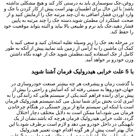
روغن،جک سوسماری باید به درستی کار کند و هیچ مشکلی نداشته
باشد؛ با این حال برای اطمینان بهتر است پیش از کار کردن با جک و
وارد آوردن فشار اضافی به آن،چند مرتبه جک را آزمایش کنید و از
صحت عملکرد آن مطمئن شوید.دسته جک را چند مرتبه به پایین
فشار دهید،جک باید نرم و طبیعی بالا بیاید و البته بتواند موقعیت خود
را حفظ کند.
در مرحله بعد جک را زیر وسیله نقلیه امتحان کنید و سعی کنید با
کمک آن ماشین را به آرامی از زمین بلند نمایید.پیش از آنکه به طور
کامل از جک استفاده کنید،مطمئن شوید جک از عهده نگاه داشتن
وزن خودرو بر خواهد آمد.
با 5 علت خرابی هیدرولیک فرمان آشنا شوید
با گذشت زمان و پیشرفت هر چه بیشتر صنعت خودروسازی در
جهان،خودروها به سمتی رفته اند که آسایش و راحتی را بیش از
پیش برای راننده فراهم کنند.یکی از سیستم هایی که رانندگی را به
امری لذت بخش برای شما تبدیل می کند،سیستم هیدرولیک فرمان
است.با اینکه این سیستم مانع از بروز خستگی در هنگام چرخاندن
فرمان می شود،اما ممکن است به دلایل مختلف دچار اختلال
گردد.علت خرابی هیدرولیک فرمان هرچه که باشد،نشان از یک
نابهینگی در داخل خودرو می دهد و لازم است برطرف شود.با این
حال بهتر است پیش از هر گونه اقدام جهت تعمیر هیدرولیک
فرمان،با این علل آشنا شوید.در این مطلب قصد داریم به 5 علت