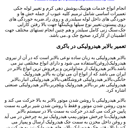
انجام انواع خدمات هونینگ،پوشش دهی کرم و تغییر لوله جکی
تعمیرات اساسی شامل ترمیم کلیه عیوب از جمله خش ها و
خوردگی های داخل لوله سیلندری و روی راد.ضربه خوردگی های
روی پیستون.تغییر نوع سیلها وپکینگها جهت بالا رفتن کارایی
جک،سنگ زنی کامل سیلندر و هم چنین انجام تستهای مختلف جهت
اطمینان از کارکرد صحیح جک و..می باشد.
تعمیر بالابر هیدرولیکی در باکری
بالابر هیدرولیکی به زبان ساده نوعی بالابر است که در آن از نیروی
هیدرولیک(روغن)استفاده می شود و دارای انواع مختلفی نیز می
باشد.بالابر هیدرولیک از متداولترین و پرفروش ترین انواع بالابر در
ایران می باشد که از انواع آن می توان به بالابر هیدرولیک
خانگی،بالابر هیدرولیکی فروشگاهی،بالابر هیدرولیکی انبار،بالابر
هیدرولیکی نفر بر،بالابر هیدرولیک ویلچربر،بالابر هیدرولیکی صنعتی
اشاره کرد.
بالابر هیدرولیکی با روشن شدن موتور بالابر به بالا حرکت می کند و
بدون روشن شدن موتور و فقط با روشن شدن شیر برقی به سمت
پایین حرکت می کند.در حرکت به سمت بالا در سیستم بالابر
هیدرولیک،با چرخش موتور،پمپ هیدرولیک نیز به چرخش در می آید
و روغن داخل مخزن به سمت جک هیدرولیک ارسال و پمپاز می
کند.با بالا رفتن جک هیدورلیک بالابر های هیدرولیک نیز به حرکت در