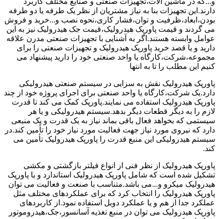
و...که در ماشین آلات،تجهیزات صنعتی و صنایع مختلف کاربرد
دارند.این تجهیزات بنا به نیاز مشتریان از نظر یک طرفه یا دو طرفه
بودن،ابعاد،ظرفیت و توان،فشار کاری،نحوه نصب و...خرید و فروش
می گردند و قیمت پاورپک هیدرولیک،قیمت جک هیدرولیک نیز به این
عوامل وابسته هستند.اگر به آشنایی با تجهیزات صنعتی مدرن علاقه
دارید و یا قصد خرید پاورپک هیدرولیک و تجهیزات صنعتی را برای
مجموعه،شرکت،کارگاه یا واحد صنعتی خود را دارید پیشنهاد می
کنیم این مطلب را تا به انتها
پاورپک هیدرولیک نقش به سزایی در سیستم صنعتی هیدرولیکی
دارد.یک شرکت،کارگاه یا واحد صنعتی برای اجرای پروژه خود از چند
پاورپک هیدرولیک استفاده می نمایند.پاورپک کمک می کند تا قدرت
لازم را به دیگر قطعات دیگر بدهد.سیستم هیدرولیکی و یا هر
سیستمی که بخواهد فعال باقی بماند نیاز به یک قدرت و یک منبعی
دارد که نیروی مورد نیاز جهت فعالیت مورد نیاز خود را تأمین کند.در
سیستم هیدرولیکی این منبع قدرت را پاورپک هیدرولیک تأمین می
کند.
پاورپک هیدرولیک از نظر فنی از انواع فیلتر بازگشتی و مکشی
تشکیل شده است که شامل پاورپک هیدرولیک استاندارد و یا پاورپک
هیدرولیک میکرو و...می باشد.متناسب با صنعت و فعالیت می توان
پاورپک هیدرولیک را انتخاب کرد که برای عملکردهای مختلف مثل
عملکرد جدا از هم و یا عملکرد دوبل استفاده نمود.از کاربردهای
پاورپک هیدرولیک می توان در منبع تغذیه آسانسور،جک،هیدروموتور