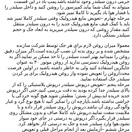
جرمی درون سیلندر وجود نداشته باشد.پمپ باد در این قسمت
میتواند به کمک شما بیاید.کمپرسور را روشن کنید و داخل سیلندر را
با فشار هوا باد بگیرید تا کاملا تمیز شود.
مرحله چهارم –تعویض مایع هیدرولیک وقتی سیلندر کاملا تمیز شد
باید با کمک قیف مایع هیدرولیک جدید را به درون سیلندر منتقل
کنید.مقدار روغنی که درون سیلندر میریزید به ابعاد جک و حجم
سیلندر بستگی دارد.
معمولا میزان روغن لازم برای هر جک توسط شرکت سازنده
مشخص شده و بر روی بدنه آن نصب گردیده است.اگر میزان دقیق
روغن را نمیدانید بهتر است سیلندر را تا حد ممکن پر نمایید.اگر به
روغن هیدرولیک دسترسی ندارید از روغن موتور ۳۰ به عنوان
جایگزین استفاده کنید ولی به خاطر داشته باشید در اولین فرصت
مجدداروغن را تعویض نموده واز روغن هیدرولیک برای پر کردن
سیلندر جک استفاده نمایید.
مرحله پنجم –تعویض درپوش سیلندر درپوش پلاستیکی را که از
بالای سیلندر جدا کرده بودید به دقت بررسی کنید،حتی اگر درپوش
جدید خریده اید،پیش از بستن؛ مطمئن شوید هیچ گونه خردگی یا
خراشی نداشته باشد.باپارچه ان را تمکیز کنید تا هیچ نوع گرد و غبار
وآلودگی روی آن نباشد.درپوش را روی سیلندر قرار داده و با
ملایمت سفت نمایید.درپوش باید کاملا صاف و بدون مشکل روی
سیلندر قرار بگیرد.اگر درپوش به درستی در جای خود سوار
نشود،هوا وارد سیلندر شده و جک به درستی کار نخواهد کرد.
مرحل ششم –آزمایش بعد از انجام مراحل قبلی و تعویض