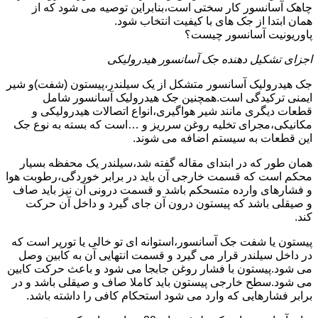
چاهک آسانسور کار سختی است،بنابراین توصیه می شود که از
همان ابتدا از جک های با کیفیت انتخاب شود.
پاوریونیت آسانسور چیست؟
اجزای تشکیل دهنده جک آسانسور هیدرولیکی
جک هیدرولیک آسانسور متشکل از یک سیلندر،پیستون (شفت)و شیر
ایمنی ترکیدگی است.همچنین جک هیدرولیک آسانسور شامل
قطعات دیگری مانند شیر هواگیری،انواع اتصالات هیدرولیکی و
مکانیکی،مجرای تخلیه روغن سرریز و …است که بسته به نوع جک
این قطعات به سیستم اضافه می شوند.
همان طور که در ابتدای مقاله گفته شد،سیلندر یک محفظه بسیار
محکم است که قسمت خارجی آن باید در برابر خوردگی،رطوبت هوا
و فشارهای وارده متسحکم باشد و قسمت درونی آن نیز باید صاف
و صیقلی باشد که پیستون درون آن جای گیرد و داخل آن حرکت
کند.
پیستون یا شفت جک آسانسور،استوانه ای تو خالی یا تورپر است که
در داخل سیلندر قرار می گیرد و قسمت انتهایی آن به کابین وصل
می شود.پیستون با فشار روغن جابجا می شود و باعث حرکت کابین
می شود.سطح خارجی پیستون باید کاملا صاف و صیقلی باشد و در
برابر فشارهایی که وارد می شود استحکام کافی را داشته باشد.