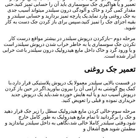
تعمیر و یا هواگیری جک سوسماری باید آن را حسابی تمیز کنید.حتی
مقدار کمی گرد و خاک و آلودگی درون سیلندر میتواند آسیب جدی
به جک روغنی وارد نماید.یک پارچه تمیز بردارید و حسابی سیلندر و
بقیه اجزای جک را تمیز کنید،سپس برای باز کردن جک دست به کار
شوید.
مرحله دوم –بازکردن درپوش سیلندر در بیشتر مواقع درست کار
نکردن جک سوسماری یا به خاطر خراب شدن درپوش سیلندر است
و یا ورود گرد و خاک داخل مایع هیدرولیک درون سیلندر باعث خرابی
ابزار شده است.
تعمیر جک روغنی
در قسمت بالایی سیلندر معمولا یک درپوش پلاستیکی قرار دارد،با
کمک پیچ گوشتی به آرامی آن را بیرون بیاورید.اگر در حین باز کردن
درپوش آسیب دید و یا لبه هایش خورده شد،باید یک درپوش جدید
خریداری نموده و قبلی را تعویض کنید.
مرحله سوم-خالی کردن مایع هیدرولیک سطل را زیر جک قرار دهید
و جک را برگردانید تا تمام مایع هیدرولیک به طور کامل خارج
شود.وقتی سیلندر کاملا خالی شد،نگاهی به داخل سیلندر بیاندازید و
مطمئن شوید هیچ آشغال و