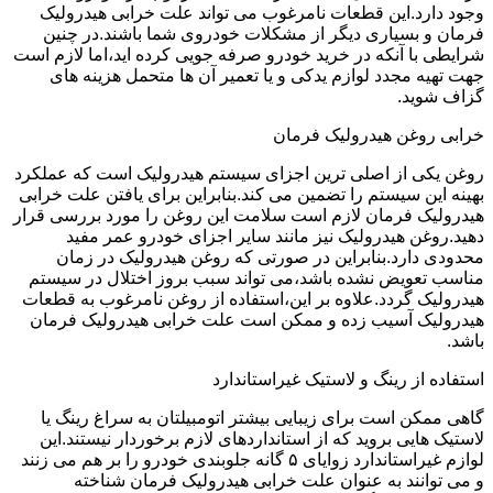
وجود دارد.این قطعات نامرغوب می تواند علت خرابی هیدرولیک
فرمان و بسیاری دیگر از مشکلات خودروی شما باشند.در چنین
شرایطی با آنکه در خرید خودرو صرفه جویی کرده اید،اما لازم است
جهت تهیه مجدد لوازم یدکی و یا تعمیر آن ها متحمل هزینه های
گزاف شوید.
خرابی روغن هیدرولیک فرمان
روغن یکی از اصلی ترین اجزای سیستم هیدرولیک است که عملکرد
بهینه این سیستم را تضمین می کند.بنابراین برای یافتن علت خرابی
هیدرولیک فرمان لازم است سلامت این روغن را مورد بررسی قرار
دهید.روغن هیدرولیک نیز مانند سایر اجزای خودرو عمر مفید
محدودی دارد.بنابراین در صورتی که روغن هیدرولیک در زمان
مناسب تعویض نشده باشد،می تواند سبب بروز اختلال در سیستم
هیدرولیک گردد.علاوه بر این،استفاده از روغن نامرغوب به قطعات
هیدرولیک آسیب زده و ممکن است علت خرابی هیدرولیک فرمان
باشد.
استفاده از رینگ و لاستیک غیراستاندارد
گاهی ممکن است برای زیبایی بیشتر اتومبیلتان به سراغ رینگ یا
لاستیک هایی بروید که از استانداردهای لازم برخوردار نیستند.این
لوازم غیراستاندارد زوایای ۵ گانه جلوبندی خودرو را بر هم می زنند
و می توانند به عنوان علت خرابی هیدرولیک فرمان شناخته