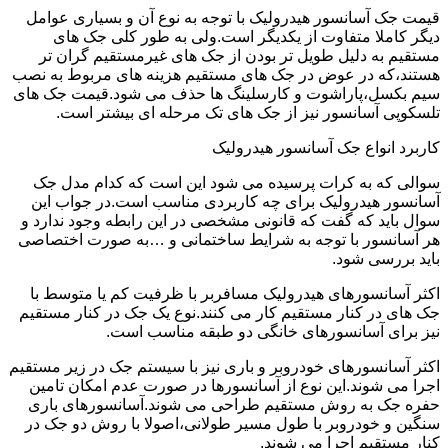
قیمت جک آسانسور هیدرولیک با توجه به نوع آن و بسیاری عوامل
دیگر کاملا متفاوت از یکدیگر است.ولی به طور کلی جک های
مستقیم به دلیل طویل تر بودن از جک های غیرمستقیم گران تر
هستند،که در عوض در جک های مستقیم هزینه های مربوط به نصب
سیم بکسل،پاراشوت و کارسلینگ ها حذف می شود.قیمت جک های
تلسکوپی آسانسور نیز از جک های تک مرحله ای بیشتر است.
کاربرد انواع جک آسانسور هیدرولیک
سوالی که به کرات پرسیده می شود این است که کدام مدل جک
آسانسور هیدرولیک برای چه کاربردی مناسب است.در جواب این
سوال باید که گفت که قانونی مشخصی در این رابطه وجود ندارد و
هر آسانسور با توجه به شرایط ساختمانی و …به صورت اختصاصی
باید بررسی شود.
اکثر آسانسورهای هیدرولیک مسافربر با ظرفیت کم یا متوسط با
جک های در کنار مستقیم کار می کنند.نوع یک جک در کنار مستقیم
نیز برای آسانسورهای خانگی دو طبقه مناسب است.
اکثر آسانسورهای خودروبر و باری نیز با سیستم جک در زیر مستقیم
اجرا می شوند.این نوع از آسانسورها در صورت عدم امکان تامین
حفره جک به روش مستقیم طراحی می شوند.آسانسورهای باری
سنگین و خودروبر با طول مسیر طولانی،اصولا با روش دو جک در
کنار مستقیم اجرا می شوند.