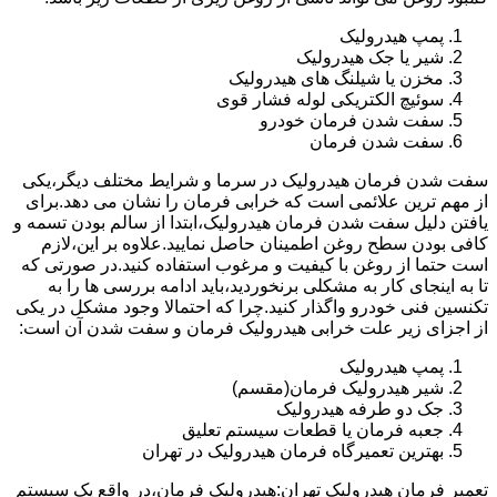
پمپ هیدرولیک
شیر یا جک هیدرولیک
مخزن یا شیلنگ های هیدرولیک
سوئیچ الکتریکی لوله فشار قوی
سفت شدن فرمان خودرو
سفت شدن فرمان
سفت شدن فرمان هیدرولیک در سرما و شرایط مختلف دیگر،یکی
از مهم ترین علائمی است که خرابی فرمان را نشان می دهد.برای
یافتن دلیل سفت شدن فرمان هیدرولیک،ابتدا از سالم بودن تسمه و
کافی بودن سطح روغن اطمینان حاصل نمایید.علاوه بر این،لازم
است حتما از روغن با کیفیت و مرغوب استفاده کنید.در صورتی که
تا به اینجای کار به مشکلی برنخوردید،باید ادامه بررسی ها را به
تکنسین فنی خودرو واگذار کنید.چرا که احتمالا وجود مشکل در یکی
از اجزای زیر علت خرابی هیدرولیک فرمان و سفت شدن آن است:
پمپ هیدرولیک
شیر هیدرولیک فرمان(مقسم)
جک دو طرفه هیدرولیک
جعبه فرمان یا قطعات سیستم تعلیق
بهترین تعمیرگاه فرمان هیدرولیک در تهران
تعمیر فرمان هیدرولیک تهران:هیدرولیک فرمان،در واقع یک سیستم