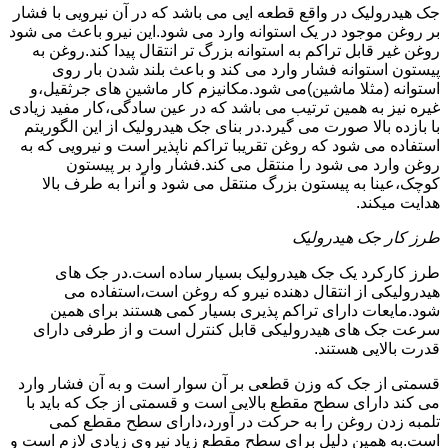
جک هیدرولیک در واقع قطعه ایی می باشد که در آن نیرویی با فشار
بر روغن موجود در یک استوانه وارد می شود.این نیرو باعث می شود
روغن غیر قابل تراکم به استوانه بزرگ تر انتقال پیدا کند.روغن به
پیستون استوانه فشار وارد می کند و باعث بلند شدن بار روی
استوانه (مثلا ماشین)می شود.مکانیزم کار ماشین های جرثقیل،و
غیره نیز به همین ترتیب می باشد که در عین سادگی،کار مفید زیادی
با بازده بالا صورت می گیرد.در بنای جک هیدرولیک از این الگوریتم
استفاده می شود که روغن تقریبا تراکم ناپذیر است و نیرویی که به
روغن وارد می شود را منتقل می کند.فشار وارد بر پیستون
کوچک،عینا به پیستون بزرگ منتقل می شود و آنرا به طرف بالا
هدایت میکند.
طرز کار جک هیدرولیک
طرز کارکرد یک جک هیدرولیک بسیار ساده است.در جک های
هیدرولیکی از انتقال دهنده نیرو که روغن است،استفاده می
شود.مایعات دارای تراکم پذیری بسیار کمی هستند برای همین
سرعت جک های هیدرولیکی قابل کنترل است و از طرفی دارای
قدرت بالایی هستند.
قسمتی از جک که وزن قطعی بر آن سوار است و به آن فشار وارد
می کند دارای سطح مقطع بالایی است و قسمتی از جک که باید با
تلمبه زدن روغن را به حرکت در آورد،دارای سطح مقطع کمی
است.به همین دلیل برای سطح مقطع زیاد نیروی زیادی لازم است و