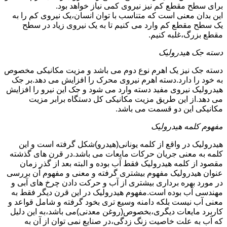
برای سطح مقطع کم نیز نیروی کمی نیاز خواهد بود.
این بدان معنی است که متناسب با توان انسان،یک نیروی کم را به
یک سطح مقطع کم وارد می کنیم تا به یک نیروی زیاد در سطح
مقطع بزرگ،غلبه کنیم.
دسته جک هیدرولیک
دسته جک نیز یک اهرم نوع دوم می باشد و مزیت مکانیکی مخصوص
به خود را دارد.دسته اهرم نیروی محرک را افزایش می دهد.بر جک
هیدرولیک نیروی مفید دسته وارد می شود و جک این نیرو را افزایش
می دهد.از این طریق مزیت مکانیکی کل دستگاه برابر مزیت
مکانیکی این دو قسمت می باشد.
مفهوم کلمه هیدرولیک
هیدرولیک در واقع از کلمه یونانی(هیدرو)شکل گرفته است و این
کلمه به معنی جریان حرکات مایعات می باشد.در قرن های گذشته
مقصود از کلمه هیدرولیک فقط آب بوده و البته بعد از گذر زمان
عنوان هیدرولیک مفهوم بیشتری گرفته و معنی و مفهوم آن بررسی
در مورد بهره برداری بیشتری از آب و حرکت دادن چرخ های آبی و
مهندسی آب بوده است.مفهوم هیدرولیک در این قرن دیگر فقط به
معنی آب نیست بلکه دامنه وسیع تری بخود گرفته و شامل قواعد و
کاربرد مایعات دیگری،بخصوص(روغن معدنی)می باشد،به این دلیل
که آب به علت خاصیت زنگ زدگی،در صنایع نمی توان از آن به