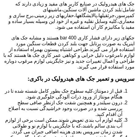
جک های هیدرولیک در صنایع کاربر های مفید و زیادی دارند که
شامل:بلند کردن ماشین آلات سنگین،ماشینهای
کمپرسور،جرثقیلها،پالایشگاهها،حفاریهای زیر زمینی،برج سازی و
معماری،کلیه وسایل نقلیه و غیره از خود این وسیله بسیار ساده و
مفید یا مکانیزم کار آن استفاده می شود.
جکهای زیر دارای فشار کاری 400 bar هستند و مشابه جک های
اینرپک به صورت پرتابل جهت بلند کردن قطعات سنگین مورد
استفاده قرار می گیرند.طراحی اشتباه پیستون بهمراه استفاده از
لوازم نامرغوب دلیل خرابی و کوتاهی عمر کاری جک ها هستند که با
طراحی و اعمال تغییرات جدید و نیز جایگزینی لوازم مرغوب دوباره
مورد استفاده قرار می گیرند.
سرویس و تعمیر جک های هیدرولیک در باکری
:
قبل از دمونتاژ،کلیه سطوح جک بطور کامل شسته شده تا در
هنگام مونتاژ از ورود ذرات آلودگی جلوگیری شود.
درون سیلندر و همچنین شفت جک ازنظر صافی سطح
بررسی شده و در صورت وجود خراشیدگی نسبت به اصلاح
آن اقدام کنید.
کلیه لوازم آب بندی تعویض شوند.ممکن است برخی از لوازم
آب بندی سالم باشند،که با جایگزینی با لوازم نو و طولانی
شدن زمان سرویس بعدی هزینه اضافی جبران می گردد.