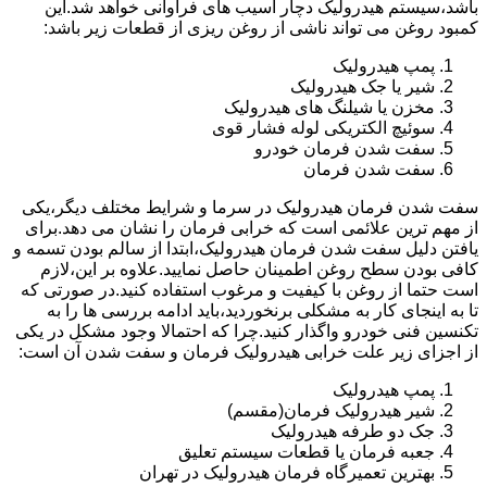
باشد،سیستم هیدرولیک دچار آسیب های فراوانی خواهد شد.این
کمبود روغن می تواند ناشی از روغن ریزی از قطعات زیر باشد:
پمپ هیدرولیک
شیر یا جک هیدرولیک
مخزن یا شیلنگ های هیدرولیک
سوئیچ الکتریکی لوله فشار قوی
سفت شدن فرمان خودرو
سفت شدن فرمان
سفت شدن فرمان هیدرولیک در سرما و شرایط مختلف دیگر،یکی
از مهم ترین علائمی است که خرابی فرمان را نشان می دهد.برای
یافتن دلیل سفت شدن فرمان هیدرولیک،ابتدا از سالم بودن تسمه و
کافی بودن سطح روغن اطمینان حاصل نمایید.علاوه بر این،لازم
است حتما از روغن با کیفیت و مرغوب استفاده کنید.در صورتی که
تا به اینجای کار به مشکلی برنخوردید،باید ادامه بررسی ها را به
تکنسین فنی خودرو واگذار کنید.چرا که احتمالا وجود مشکل در یکی
از اجزای زیر علت خرابی هیدرولیک فرمان و سفت شدن آن است:
پمپ هیدرولیک
شیر هیدرولیک فرمان(مقسم)
جک دو طرفه هیدرولیک
جعبه فرمان یا قطعات سیستم تعلیق
بهترین تعمیرگاه فرمان هیدرولیک در تهران