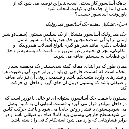
چاهک آسانسور کار سختی است،بنابراین توصیه می شود که از
همان ابتدا از جک های با کیفیت انتخاب شود.
پاوریونیت آسانسور چیست؟
اجزای تشکیل دهنده جک آسانسور هیدرولیکی
جک هیدرولیک آسانسور متشکل از یک سیلندر،پیستون (شفت)و شیر
ایمنی ترکیدگی است.همچنین جک هیدرولیک آسانسور شامل
قطعات دیگری مانند شیر هواگیری،انواع اتصالات هیدرولیکی و
مکانیکی،مجرای تخلیه روغن سرریز و …است که بسته به نوع جک
این قطعات به سیستم اضافه می شوند.
همان طور که در ابتدای مقاله گفته شد،سیلندر یک محفظه بسیار
محکم است که قسمت خارجی آن باید در برابر خوردگی،رطوبت هوا
و فشارهای وارده متسحکم باشد و قسمت درونی آن نیز باید صاف
و صیقلی باشد که پیستون درون آن جای گیرد و داخل آن حرکت
کند.
پیستون یا شفت جک آسانسور،استوانه ای تو خالی یا تورپر است که
در داخل سیلندر قرار می گیرد و قسمت انتهایی آن به کابین وصل
می شود.پیستون با فشار روغن جابجا می شود و باعث حرکت کابین
می شود.سطح خارجی پیستون باید کاملا صاف و صیقلی باشد و در
برابر فشارهایی که وارد می شود استحکام کافی را داشته باشد.