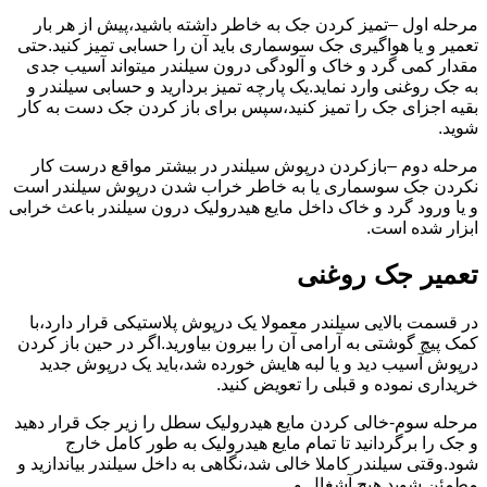
مرحله اول –تمیز کردن جک به خاطر داشته باشید،پیش از هر بار
تعمیر و یا هواگیری جک سوسماری باید آن را حسابی تمیز کنید.حتی
مقدار کمی گرد و خاک و آلودگی درون سیلندر میتواند آسیب جدی
به جک روغنی وارد نماید.یک پارچه تمیز بردارید و حسابی سیلندر و
بقیه اجزای جک را تمیز کنید،سپس برای باز کردن جک دست به کار
شوید.
مرحله دوم –بازکردن درپوش سیلندر در بیشتر مواقع درست کار
نکردن جک سوسماری یا به خاطر خراب شدن درپوش سیلندر است
و یا ورود گرد و خاک داخل مایع هیدرولیک درون سیلندر باعث خرابی
ابزار شده است.
تعمیر جک روغنی
در قسمت بالایی سیلندر معمولا یک درپوش پلاستیکی قرار دارد،با
کمک پیچ گوشتی به آرامی آن را بیرون بیاورید.اگر در حین باز کردن
درپوش آسیب دید و یا لبه هایش خورده شد،باید یک درپوش جدید
خریداری نموده و قبلی را تعویض کنید.
مرحله سوم-خالی کردن مایع هیدرولیک سطل را زیر جک قرار دهید
و جک را برگردانید تا تمام مایع هیدرولیک به طور کامل خارج
شود.وقتی سیلندر کاملا خالی شد،نگاهی به داخل سیلندر بیاندازید و
مطمئن شوید هیچ آشغال و