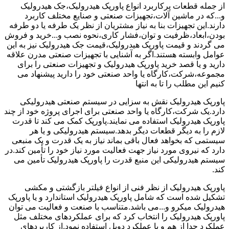
از جمله قطعات پرکاربرد انواع پاورپک هیدرولیک،جک هیدرولیک
و...که در ماشین آلات،تجهیزات صنعتی و صنایع مختلف کاربرد
دارند.این تجهیزات بنا به نیاز مشتریان از نظر یک طرفه یا دو طرفه
بودن،ابعاد،ظرفیت و توان،فشار کاری،نحوه نصب و...خرید و فروش
می گردند و قیمت پاورپک هیدرولیک،قیمت جک هیدرولیک نیز به این
عوامل وابسته هستند.اگر به آشنایی با تجهیزات صنعتی مدرن علاقه
دارید و یا قصد خرید پاورپک هیدرولیک و تجهیزات صنعتی را برای
مجموعه،شرکت،کارگاه یا واحد صنعتی خود را دارید پیشنهاد می
کنیم این مطلب را تا به انتها
پاورپک هیدرولیک نقش به سزایی در سیستم صنعتی هیدرولیکی
دارد.یک شرکت،کارگاه یا واحد صنعتی برای اجرای پروژه خود از چند
پاورپک هیدرولیک استفاده می نمایند.پاورپک کمک می کند تا قدرت
لازم را به دیگر قطعات دیگر بدهد.سیستم هیدرولیکی و یا هر
سیستمی که بخواهد فعال باقی بماند نیاز به یک قدرت و یک منبعی
دارد که نیروی مورد نیاز جهت فعالیت مورد نیاز خود را تأمین کند.در
سیستم هیدرولیکی این منبع قدرت را پاورپک هیدرولیک تأمین می
کند.
پاورپک هیدرولیک از نظر فنی از انواع فیلتر بازگشتی و مکشی
تشکیل شده است که شامل پاورپک هیدرولیک استاندارد و یا پاورپک
هیدرولیک میکرو و...می باشد.متناسب با صنعت و فعالیت می توان
پاورپک هیدرولیک را انتخاب کرد که برای عملکردهای مختلف مثل
عملکرد جدا از هم و یا عملکرد دوبل استفاده نمود.از کاربردهای