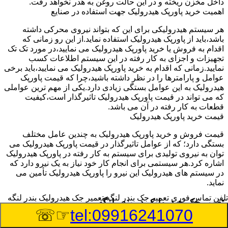
داخل مخزن ریخته و در این حالت روغن به هدر نخواهد رفت.
اهمیت خرید پاورپک هیدرولیک جهت استفاده در صنایع
هر سیستم هیدرولیکی برای این که بتواند نیروی محرکی داشته
باشد،باید از پاورپک هیدرولیک استفاده نماید.از این رو زمانی که
اقدام به فروش یا خرید پاورپک هیدرولیک می نمایید،در مورد تک تک
تجهیزات و اجزای به کار رفته در این سیستم اطلاعات کسب
نمایید.زمانی که اقدام به خرید پاورپک هیدرولیک می نمایید،باید برخی
عوامل و پارامترها را در نظر داشته باشید،چرا که قیمت پاورپک
هیدرولیک به این عوامل بستگی زیادی دارد.یکی از مهم ترین عواملی
که می تواند در قیمت پاورپک هیدرولیک تاثیرگذار است،کیفیت
قطعات به کار رفته در آن می باشد.
قیمت خرید پاورپک هیدرولیک
قیمت فروش و خرید پاورپک هیدرولیک به چندین عامل مختلف
بستگی دارد؛ که از عوامل تاثیرگذار در قیمت پاورپک هیدرولیک می
توان به نیروی تولیدی برای سیستم به کار رفته در پاورپک هیدرولیک
اشاره کرد.هر سیستمی برای انجام کار خود نیاز به یک نیرو دارد که
در سیستم های هیدرولیک این نیرو را پاورپک هیدرولیک تأمین می
نماید.
تلفن تماس فوری
تعمیر جک بندر لنگه,تعمیر جک هیدرولیک بندر لنگه
تعمیر جک هیدرولیک در بندر لنگه
☞☏
tel:09916241070
وسیله‎ای که با عملکرد خود موجب بلند شدن اهرم و یا وزن سنگین