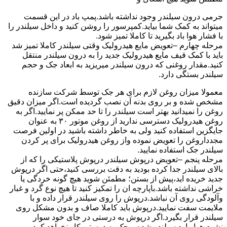
جرمی درون سیلندر وجود نداشته باشد.پمپ باد در این قسمت
میتواند به کمک شما بیاید.کمپرسور را روشن کنید و داخل سیلندر را
با فشار هوا باد بگیرید تا کاملا تمیز شود.
مرحله چهارم –تعویض مایع هیدرولیک وقتی سیلندر کاملا تمیز شد
باید با کمک قیف مایع هیدرولیک جدید را به درون سیلندر منتقل
کنید.مقدار روغنی که درون سیلندر میریزید به ابعاد جک و حجم
سیلندر بستگی دارد.
معمولا میزان روغن لازم برای هر جک توسط شرکت سازنده
مشخص شده و بر روی بدنه آن نصب گردیده است.اگر میزان دقیق
روغن را نمیدانید بهتر است سیلندر را تا حد ممکن پر نمایید.اگر به
روغن هیدرولیک دسترسی ندارید از روغن موتور ۳۰ به عنوان
جایگزین استفاده کنید ولی به خاطر داشته باشید در اولین فرصت
مجدداروغن را تعویض نموده واز روغن هیدرولیک برای پر کردن
سیلندر جک استفاده نمایید.
مرحله پنجم –تعویض درپوش سیلندر درپوش پلاستیکی را که از
بالای سیلندر جدا کرده بودید به دقت بررسی کنید،حتی اگر درپوش
جدید خریده اید،پیش از بستن؛ مطمئن شوید هیچ گونه خردگی یا
خراشی نداشته باشد.باپارچه ان را تمکیز کنید تا هیچ نوع گرد و غبار
وآلودگی روی آن نباشد.درپوش را روی سیلندر قرار داده و با
ملایمت سفت نمایید.درپوش باید کاملا صاف و بدون مشکل روی
سیلندر قرار بگیرد.اگر درپوش به درستی در جای خود سوار
نشود،هوا وارد سیلندر شده و جک به درستی کار نخواهد کرد.