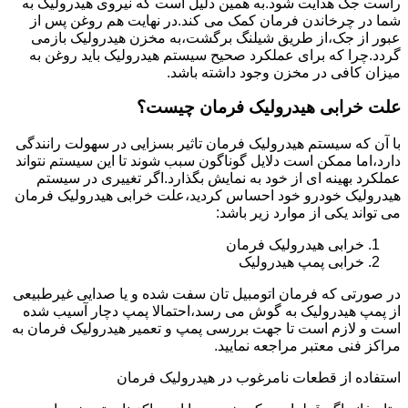
راست جک هدایت شود.به همین دلیل است که نیروی هیدرولیک به
شما در چرخاندن فرمان کمک می کند.در نهایت هم روغن پس از
عبور از جک،از طریق شیلنگ برگشت،به مخزن هیدرولیک بازمی
گردد.چرا که برای عملکرد صحیح سیستم هیدرولیک باید روغن به
میزان کافی در مخزن وجود داشته باشد.
علت خرابی هیدرولیک فرمان چیست؟
با آن که سیستم هیدرولیک فرمان تاثیر بسزایی در سهولت رانندگی
دارد،اما ممکن است دلایل گوناگون سبب شوند تا این سیستم نتواند
عملکرد بهینه ای از خود به نمایش بگذارد.اگر تغییری در سیستم
هیدرولیک خودرو خود احساس کردید،علت خرابی هیدرولیک فرمان
می تواند یکی از موارد زیر باشد:
خرابی هیدرولیک فرمان
خرابی پمپ هیدرولیک
در صورتی که فرمان اتومبیل تان سفت شده و یا صدایی غیرطبیعی
از پمپ هیدرولیک به گوش می رسد،احتمالا پمپ دچار آسیب شده
است و لازم است تا جهت بررسی پمپ و تعمیر هیدرولیک فرمان به
مراکز فنی معتبر مراجعه نمایید.
استفاده از قطعات نامرغوب در هیدرولیک فرمان