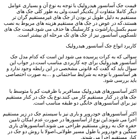
قیمت جک آسانسور هیدرولیک با توجه به نوع آن و بسیاری عوامل
دیگر کاملا متفاوت از یکدیگر است.ولی به طور کلی جک های
مستقیم به دلیل طویل تر بودن از جک های غیرمستقیم گران تر
هستند،که در عوض در جک های مستقیم هزینه های مربوط به نصب
سیم بکسل،پاراشوت و کارسلینگ ها حذف می شود.قیمت جک های
تلسکوپی آسانسور نیز از جک های تک مرحله ای بیشتر است.
کاربرد انواع جک آسانسور هیدرولیک
سوالی که به کرات پرسیده می شود این است که کدام مدل جک
آسانسور هیدرولیک برای چه کاربردی مناسب است.در جواب این
سوال باید که گفت که قانونی مشخصی در این رابطه وجود ندارد و
هر آسانسور با توجه به شرایط ساختمانی و …به صورت اختصاصی
باید بررسی شود.
اکثر آسانسورهای هیدرولیک مسافربر با ظرفیت کم یا متوسط با
جک های در کنار مستقیم کار می کنند.نوع یک جک در کنار مستقیم
نیز برای آسانسورهای خانگی دو طبقه مناسب است.
اکثر آسانسورهای خودروبر و باری نیز با سیستم جک در زیر مستقیم
اجرا می شوند.این نوع از آسانسورها در صورت عدم امکان تامین
حفره جک به روش مستقیم طراحی می شوند.آسانسورهای باری
سنگین و خودروبر با طول مسیر طولانی،اصولا با روش دو جک در
کنار مستقیم اجرا می شوند.