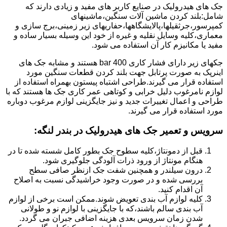
جک های هیدرولیک در صنایع کاربر های مفید و زیادی دارند که
شامل:بلند کردن ماشین آلات سنگین،ماشینهای
کمپرسور،جرثقیلها،پالایشگاهها،حفاریهای زیر زمینی،برج سازی و
معماری،کلیه وسایل نقلیه و غیره از خود این وسیله بسیار ساده و
مفید یا مکانیزم کار آن استفاده می شود.
جکهای زیر دارای فشار کاری 400 bar هستند و مشابه جک های
اینرپک به صورت پرتابل جهت بلند کردن قطعات سنگین مورد
استفاده قرار می گیرند.طراحی اشتباه پیستون بهمراه استفاده از
لوازم نامرغوب دلیل خرابی و کوتاهی عمر کاری جک ها هستند که با
طراحی و اعمال تغییرات جدید و نیز جایگزینی لوازم مرغوب دوباره
مورد استفاده قرار می گیرند.
سرویس و تعمیر جک های هیدرولیک در بندر لنگه
:
قبل از دمونتاژ،کلیه سطوح جک بطور کامل شسته شده تا در
هنگام مونتاژ از ورود ذرات آلودگی جلوگیری شود.
درون سیلندر و همچنین شفت جک ازنظر صافی سطح
بررسی شده و در صورت وجود خراشیدگی نسبت به اصلاح
آن اقدام کنید.
کلیه لوازم آب بندی تعویض شوند.ممکن است برخی از لوازم
آب بندی سالم باشند،که با جایگزینی با لوازم نو و طولانی
شدن زمان سرویس بعدی هزینه اضافی جبران می گردد.