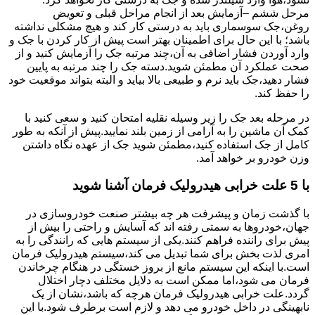
مرحل ششم –آزمایش بعد از انجام مراحل قبلی و تعویض
روغن،جک سوسماری باید به درستی کار کند و هیچ مشکلی نداشته
باشد؛ با این حال برای اطمینان بهتر است پیش از کار کردن با جک و
وارد آوردن فشار اضافی به آن،چند مرتبه جک را آزمایش کنید و از
صحت عملکرد آن مطمئن شوید.دسته جک را چند مرتبه به پایین
فشار دهید،جک باید نرم و طبیعی بالا بیاید و البته بتواند موقعیت خود
را حفظ کند.
در مرحله بعد جک را زیر وسیله نقلیه امتحان کنید و سعی کنید با
کمک آن ماشین را به آرامی از زمین بلند نمایید.پیش از آنکه به طور
کامل از جک استفاده کنید،مطمئن شوید جک از عهده نگاه داشتن
وزن خودرو بر خواهد آمد.
با 5 علت خرابی هیدرولیک فرمان آشنا شوید
با گذشت زمان و پیشرفت هر چه بیشتر صنعت خودروسازی در
جهان،خودروها به سمتی رفته اند که آسایش و راحتی را بیش از
پیش برای راننده فراهم کنند.یکی از سیستم هایی که رانندگی را به
امری لذت بخش برای شما تبدیل می کند،سیستم هیدرولیک فرمان
است.با اینکه این سیستم مانع از بروز خستگی در هنگام چرخاندن
فرمان می شود،اما ممکن است به دلایل مختلف دچار اختلال
گردد.علت خرابی هیدرولیک فرمان هرچه که باشد،نشان از یک
نابهینگی در داخل خودرو می دهد و لازم است برطرف شود.با این