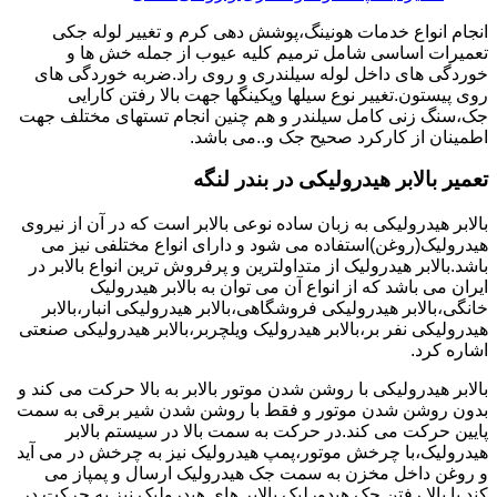
انجام انواع خدمات هونینگ،پوشش دهی کرم و تغییر لوله جکی
تعمیرات اساسی شامل ترمیم کلیه عیوب از جمله خش ها و
خوردگی های داخل لوله سیلندری و روی راد.ضربه خوردگی های
روی پیستون.تغییر نوع سیلها وپکینگها جهت بالا رفتن کارایی
جک،سنگ زنی کامل سیلندر و هم چنین انجام تستهای مختلف جهت
اطمینان از کارکرد صحیح جک و..می باشد.
تعمیر بالابر هیدرولیکی در بندر لنگه
بالابر هیدرولیکی به زبان ساده نوعی بالابر است که در آن از نیروی
هیدرولیک(روغن)استفاده می شود و دارای انواع مختلفی نیز می
باشد.بالابر هیدرولیک از متداولترین و پرفروش ترین انواع بالابر در
ایران می باشد که از انواع آن می توان به بالابر هیدرولیک
خانگی،بالابر هیدرولیکی فروشگاهی،بالابر هیدرولیکی انبار،بالابر
هیدرولیکی نفر بر،بالابر هیدرولیک ویلچربر،بالابر هیدرولیکی صنعتی
اشاره کرد.
بالابر هیدرولیکی با روشن شدن موتور بالابر به بالا حرکت می کند و
بدون روشن شدن موتور و فقط با روشن شدن شیر برقی به سمت
پایین حرکت می کند.در حرکت به سمت بالا در سیستم بالابر
هیدرولیک،با چرخش موتور،پمپ هیدرولیک نیز به چرخش در می آید
و روغن داخل مخزن به سمت جک هیدرولیک ارسال و پمپاز می
کند.با بالا رفتن جک هیدورلیک بالابر های هیدرولیک نیز به حرکت در