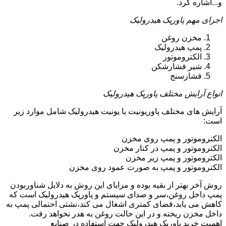
و...اشاره کرد.
اجزای مهم پاورپک هیدرولیک
مخزن روغن
پمپ هیدرولیک
الکتروموتور
شیر فشارشکن
فشارسنج
انواع آرایش مختلف پاورپک هیدرولیک
آرایش های مختلف پاوریونیت یا یونیت هیدرولیک شامل موارد زیر
است:
الکتروموتور و پمپ روی مخزن
الکتروموتور و پمپ در کنار مخزن
الکتروموتور و پمپ زیر مخزن
الکتروموتور و پمپ به صورت عمود روی مخزن
روش آخر بهتر از بقیه بوده و مزایای این روش به دلایل شناوربودن
پمپ داخل روغن،سر و صدای سیستم و پاورپک هیدرولیک است که
کاهش می یابد،فضای کمتری اشغال می کند،نشتی احتمالی پمپ به
داخل مخزن ریخته و در این حالت روغن به هدر نخواهد رفت.
اهمیت خرید پاورپک هیدرولیک جهت استفاده در صنایع