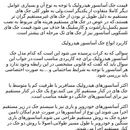
قیمت جک آسانسور هیدرولیک با توجه به نوع آن و بسیاری عوامل
دیگر کاملا متفاوت از یکدیگر است.ولی به طور کلی جک های
مستقیم به دلیل طویل تر بودن از جک های غیرمستقیم گران تر
هستند،که در عوض در جک های مستقیم هزینه های مربوط به نصب
سیم بکسل،پاراشوت و کارسلینگ ها حذف می شود.قیمت جک های
تلسکوپی آسانسور نیز از جک های تک مرحله ای بیشتر است.
کاربرد انواع جک آسانسور هیدرولیک
سوالی که به کرات پرسیده می شود این است که کدام مدل جک
آسانسور هیدرولیک برای چه کاربردی مناسب است.در جواب این
سوال باید که گفت که قانونی مشخصی در این رابطه وجود ندارد و
هر آسانسور با توجه به شرایط ساختمانی و …به صورت اختصاصی
باید بررسی شود.
اکثر آسانسورهای هیدرولیک مسافربر با ظرفیت کم یا متوسط با
جک های در کنار مستقیم کار می کنند.نوع یک جک در کنار مستقیم
نیز برای آسانسورهای خانگی دو طبقه مناسب است.
اکثر آسانسورهای خودروبر و باری نیز با سیستم جک در زیر مستقیم
اجرا می شوند.این نوع از آسانسورها در صورت عدم امکان تامین
حفره جک به روش مستقیم طراحی می شوند.آسانسورهای باری
سنگین و خودروبر با طول مسیر طولانی،اصولا با روش دو جک در
کنار مستقیم اجرا می شوند.