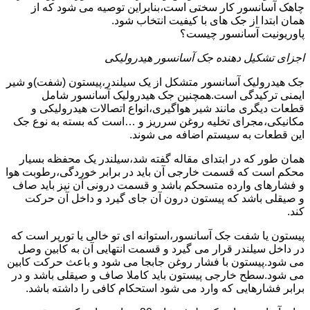
چاهک آسانسور کار سختی است،بنابراین توصیه می شود که از
همان ابتدا از جک های با کیفیت انتخاب شود.
پاوریونیت آسانسور چیست؟
اجزای تشکیل دهنده جک آسانسور هیدرولیکی
جک هیدرولیک آسانسور متشکل از یک سیلندر،پیستون (شفت)و شیر
ایمنی ترکیدگی است.همچنین جک هیدرولیک آسانسور شامل
قطعات دیگری مانند شیر هواگیری،انواع اتصالات هیدرولیکی و
مکانیکی،مجرای تخلیه روغن سرریز و …است که بسته به نوع جک
این قطعات به سیستم اضافه می شوند.
همان طور که در ابتدای مقاله گفته شد،سیلندر یک محفظه بسیار
محکم است که قسمت خارجی آن باید در برابر خوردگی،رطوبت هوا
و فشارهای وارده متسحکم باشد و قسمت درونی آن نیز باید صاف
و صیقلی باشد که پیستون درون آن جای گیرد و داخل آن حرکت
کند.
پیستون یا شفت جک آسانسور،استوانه ای تو خالی یا تورپر است که
در داخل سیلندر قرار می گیرد و قسمت انتهایی آن به کابین وصل
می شود.پیستون با فشار روغن جابجا می شود و باعث حرکت کابین
می شود.سطح خارجی پیستون باید کاملا صاف و صیقلی باشد و در
برابر فشارهایی که وارد می شود استحکام کافی را داشته باشد.