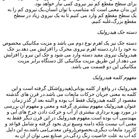
برای سطح مقطع کم نیز نیروی کمی نیاز خواهد بود.
این بدان معنی است که متناسب با توان انسان،یک نیروی کم را به
یک سطح مقطع کم وارد می کنیم تا به یک نیروی زیاد در سطح
مقطع بزرگ،غلبه کنیم.
دسته جک هیدرولیک
دسته جک نیز یک اهرم نوع دوم می باشد و مزیت مکانیکی مخصوص
به خود را دارد.دسته اهرم نیروی محرک را افزایش می دهد.بر جک
هیدرولیک نیروی مفید دسته وارد می شود و جک این نیرو را افزایش
می دهد.از این طریق مزیت مکانیکی کل دستگاه برابر مزیت
مکانیکی این دو قسمت می باشد.
مفهوم کلمه هیدرولیک
هیدرولیک در واقع از کلمه یونانی(هیدرو)شکل گرفته است و این
کلمه به معنی جریان حرکات مایعات می باشد.در قرن های گذشته
مقصود از کلمه هیدرولیک فقط آب بوده و البته بعد از گذر زمان
عنوان هیدرولیک مفهوم بیشتری گرفته و معنی و مفهوم آن بررسی
در مورد بهره برداری بیشتری از آب و حرکت دادن چرخ های آبی و
مهندسی آب بوده است.مفهوم هیدرولیک در این قرن دیگر فقط به
معنی آب نیست بلکه دامنه وسیع تری بخود گرفته و شامل قواعد و
کاربرد مایعات دیگری،بخصوص(روغن معدنی)می باشد،به این دلیل
که آب به علت خاصیت زنگ زدگی،در صنایع نمی توان از آن به