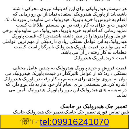
هر سیستم هیدرولیکی برای این که بتواند نیروی محرکی داشته
باشد،باید از پاورپک هیدرولیک استفاده نماید.از این رو زمانی که
اقدام به فروش یا خرید پاورپک هیدرولیک می نمایید،در مورد تک تک
تجهیزات و اجزای به کار رفته در این سیستم اطلاعات کسب
نمایید.زمانی که اقدام به خرید پاورپک هیدرولیک می نمایید،باید برخی
عوامل و پارامترها را در نظر داشته باشید،چرا که قیمت پاورپک
هیدرولیک به این عوامل بستگی زیادی دارد.یکی از مهم ترین عواملی
که می تواند در قیمت پاورپک هیدرولیک تاثیرگذار است،کیفیت
قطعات به کار رفته در آن می باشد.
قیمت خرید پاورپک هیدرولیک
قیمت فروش و خرید پاورپک هیدرولیک به چندین عامل مختلف
بستگی دارد؛ که از عوامل تاثیرگذار در قیمت پاورپک هیدرولیک می
توان به نیروی تولیدی برای سیستم به کار رفته در پاورپک هیدرولیک
اشاره کرد.هر سیستمی برای انجام کار خود نیاز به یک نیرو دارد که
در سیستم های هیدرولیک این نیرو را پاورپک هیدرولیک تأمین می
نماید.
تعمیر جک هیدرولیک در جاسک
تلفن تماس فوری
تعمیر جک جاسک,تعمیر جک هیدرولیک جاسک
وسیله‎ای که با عملکرد خود موجب بلند شدن اهرم و یا وزن سنگین
☞☏
tel:09916241070
در یک قسمت می گردد را جک هیدرولیک می نامند.جک هیدرولیک
نیاز به برق داشته و در بعضی مواقع با استفاده از روغن کار می