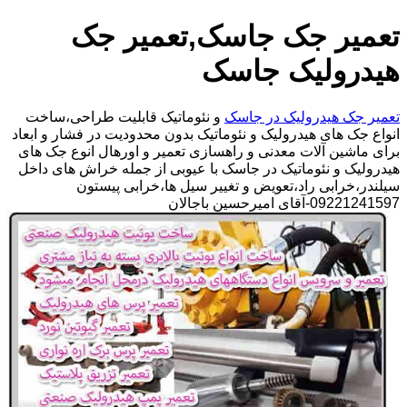
تعمیر جک جاسک,تعمیر جک
هیدرولیک جاسک
تعمیر جک هیدرولیک در جاسک
و نئوماتیک قابلیت طراحی،ساخت
انواع جک های هیدرولیک و نئوماتیک بدون محدودیت در فشار و ابعاد
برای ماشین آلات معدنی و راهسازی تعمیر و اورهال انوع جک های
هیدرولیک و نئوماتیک در جاسک با عیوبی از جمله خراش های داخل
سیلندر،خرابی راد،تعویض و تغییر سیل ها،خرابی پیستون
09221241597-آقای امیرحسین باجالان