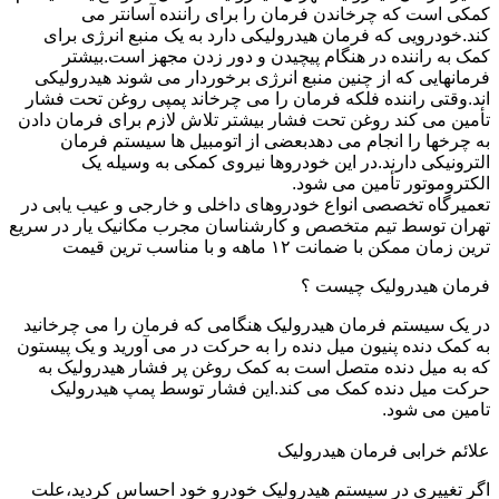
کمکی است که چرخاندن فرمان را برای راننده آسانتر می
کند.خودرویی که فرمان هیدرولیکی دارد به یک منبع انرژی برای
کمک به راننده در هنگام پیچیدن و دور زدن مجهز است.بیشتر
فرمانهایی که از چنین منبع انرژی برخوردار می شوند هیدرولیکی
اند.وقتی راننده فلکه فرمان را می چرخاند پمپی روغن تحت فشار
تأمین می کند روغن تحت فشار بیشتر تلاش لازم برای فرمان دادن
به چرخها را انجام می دهدبعضی از اتومبیل ها سیستم فرمان
الترونیکی دارند.در این خودروها نیروی کمکی به وسیله یک
الکتروموتور تأمین می شود.
تعمیرگاه تخصصی انواع خودروهای داخلی و خارجی و عیب یابی در
تهران توسط تیم متخصص و کارشناسان مجرب مکانیک یار در سریع
ترین زمان ممکن با ضمانت ۱۲ ماهه و با مناسب ترین قیمت
فرمان هیدرولیک چیست ؟
در یک سیستم فرمان هیدرولیک هنگامی که فرمان را می چرخانید
به کمک دنده پنیون میل دنده را به حرکت در می آورید و یک پیستون
که به میل دنده متصل است به کمک روغن پر فشار هیدرولیک به
حرکت میل دنده کمک می کند.این فشار توسط پمپ هیدرولیک
تامین می شود.
علائم خرابی فرمان هیدرولیک
اگر تغییری در سیستم هیدرولیک خودرو خود احساس کردید،علت