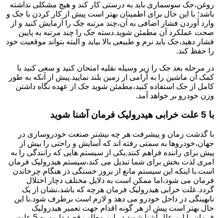
روغن،جک سوسماری باید به درستی کار کند و هیچ مشکلی نداشته
باشد؛ با این حال برای اطمینان بهتر است پیش از کار کردن با جک و
وارد آوردن فشار اضافی به آن،چند مرتبه جک را آزمایش کنید و از
صحت عملکرد آن مطمئن شوید.دسته جک را چند مرتبه به پایین
فشار دهید،جک باید نرم و طبیعی بالا بیاید و البته بتواند موقعیت خود
را حفظ کند.
در مرحله بعد جک را زیر وسیله نقلیه امتحان کنید و سعی کنید با
کمک آن ماشین را به آرامی از زمین بلند نمایید.پیش از آنکه به طور
کامل از جک استفاده کنید،مطمئن شوید جک از عهده نگاه داشتن
وزن خودرو بر خواهد آمد.
با 5 علت خرابی هیدرولیک فرمان آشنا شوید
با گذشت زمان و پیشرفت هر چه بیشتر صنعت خودروسازی در
جهان،خودروها به سمتی رفته اند که آسایش و راحتی را بیش از
پیش برای راننده فراهم کنند.یکی از سیستم هایی که رانندگی را به
امری لذت بخش برای شما تبدیل می کند،سیستم هیدرولیک فرمان
است.با اینکه این سیستم مانع از بروز خستگی در هنگام چرخاندن
فرمان می شود،اما ممکن است به دلایل مختلف دچار اختلال
گردد.علت خرابی هیدرولیک فرمان هرچه که باشد،نشان از یک
نابهینگی در داخل خودرو می دهد و لازم است برطرف شود.با این
حال بهتر است پیش از هر گونه اقدام جهت تعمیر هیدرولیک
فرمان،با این علل آشنا شوید.در این مطلب قصد داریم به 5 علت