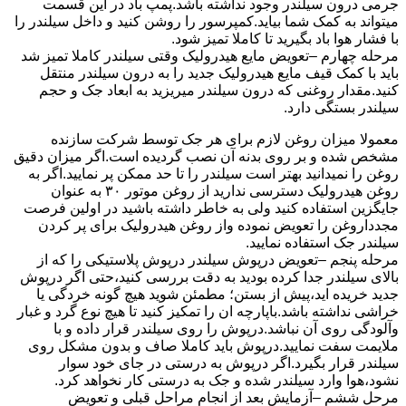
جرمی درون سیلندر وجود نداشته باشد.پمپ باد در این قسمت
میتواند به کمک شما بیاید.کمپرسور را روشن کنید و داخل سیلندر را
با فشار هوا باد بگیرید تا کاملا تمیز شود.
مرحله چهارم –تعویض مایع هیدرولیک وقتی سیلندر کاملا تمیز شد
باید با کمک قیف مایع هیدرولیک جدید را به درون سیلندر منتقل
کنید.مقدار روغنی که درون سیلندر میریزید به ابعاد جک و حجم
سیلندر بستگی دارد.
معمولا میزان روغن لازم برای هر جک توسط شرکت سازنده
مشخص شده و بر روی بدنه آن نصب گردیده است.اگر میزان دقیق
روغن را نمیدانید بهتر است سیلندر را تا حد ممکن پر نمایید.اگر به
روغن هیدرولیک دسترسی ندارید از روغن موتور ۳۰ به عنوان
جایگزین استفاده کنید ولی به خاطر داشته باشید در اولین فرصت
مجدداروغن را تعویض نموده واز روغن هیدرولیک برای پر کردن
سیلندر جک استفاده نمایید.
مرحله پنجم –تعویض درپوش سیلندر درپوش پلاستیکی را که از
بالای سیلندر جدا کرده بودید به دقت بررسی کنید،حتی اگر درپوش
جدید خریده اید،پیش از بستن؛ مطمئن شوید هیچ گونه خردگی یا
خراشی نداشته باشد.باپارچه ان را تمکیز کنید تا هیچ نوع گرد و غبار
وآلودگی روی آن نباشد.درپوش را روی سیلندر قرار داده و با
ملایمت سفت نمایید.درپوش باید کاملا صاف و بدون مشکل روی
سیلندر قرار بگیرد.اگر درپوش به درستی در جای خود سوار
نشود،هوا وارد سیلندر شده و جک به درستی کار نخواهد کرد.
مرحل ششم –آزمایش بعد از انجام مراحل قبلی و تعویض