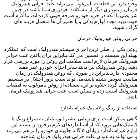
وجود دارد.این قطعات نامرغوب می تواند علت خرابی هیدرولیک
فرمان و بسیاری دیگر از مشکلات خودروی شما باشند.در چنین
شرایطی با آنکه در خرید خودرو صرفه جویی کرده اید،اما لازم است
جهت تهیه مجدد لوازم یدکی و یا تعمیر آن ها متحمل هزینه های
گزاف شوید.
خرابی روغن هیدرولیک فرمان
روغن یکی از اصلی ترین اجزای سیستم هیدرولیک است که عملکرد
بهینه این سیستم را تضمین می کند.بنابراین برای یافتن علت خرابی
هیدرولیک فرمان لازم است سلامت این روغن را مورد بررسی قرار
دهید.روغن هیدرولیک نیز مانند سایر اجزای خودرو عمر مفید
محدودی دارد.بنابراین در صورتی که روغن هیدرولیک در زمان
مناسب تعویض نشده باشد،می تواند سبب بروز اختلال در سیستم
هیدرولیک گردد.علاوه بر این،استفاده از روغن نامرغوب به قطعات
هیدرولیک آسیب زده و ممکن است علت خرابی هیدرولیک فرمان
باشد.
استفاده از رینگ و لاستیک غیراستاندارد
گاهی ممکن است برای زیبایی بیشتر اتومبیلتان به سراغ رینگ یا
لاستیک هایی بروید که از استانداردهای لازم برخوردار نیستند.این
لوازم غیراستاندارد زوایای ۵ گانه جلوبندی خودرو را بر هم می زنند
و می توانند به عنوان علت خرابی هیدرولیک فرمان شناخته