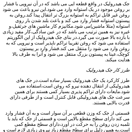
جک هیدرولیک در واقع قطعه ایی می باشد که در آن نیرویی با فشار
بر روغن موجود در یک استوانه وارد می شود.این نیرو باعث می شود
روغن غیر قابل تراکم به استوانه بزرگ تر انتقال پیدا کند.روغن به
پیستون استوانه فشار وارد می کند و باعث بلند شدن بار روی
استوانه (مثلا ماشین)می شود.مکانیزم کار ماشین های جرثقیل،و
غیره نیز به همین ترتیب می باشد که در عین سادگی،کار مفید زیادی
با بازده بالا صورت می گیرد.در بنای جک هیدرولیک از این الگوریتم
استفاده می شود که روغن تقریبا تراکم ناپذیر است و نیرویی که به
روغن وارد می شود را منتقل می کند.فشار وارد بر پیستون
کوچک،عینا به پیستون بزرگ منتقل می شود و آنرا به طرف بالا
هدایت میکند.
طرز کار جک هیدرولیک
طرز کارکرد یک جک هیدرولیک بسیار ساده است.در جک های
هیدرولیکی از انتقال دهنده نیرو که روغن است،استفاده می
شود.مایعات دارای تراکم پذیری بسیار کمی هستند برای همین
سرعت جک های هیدرولیکی قابل کنترل است و از طرفی دارای
قدرت بالایی هستند.
قسمتی از جک که وزن قطعی بر آن سوار است و به آن فشار وارد
می کند دارای سطح مقطع بالایی است و قسمتی از جک که باید با
تلمبه زدن روغن را به حرکت در آورد،دارای سطح مقطع کمی
است.به همین دلیل برای سطح مقطع زیاد نیروی زیادی لازم است و