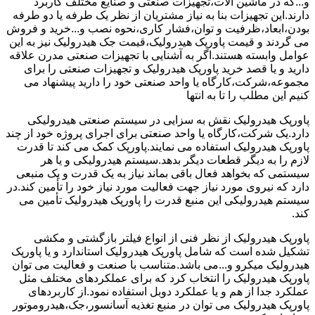
و...که در ماشین آلات،تجهیزات صنعتی و صنایع مختلف کاربرد
دارند.این تجهیزات بنا به نیاز مشتریان از نظر یک طرفه یا دو طرفه
بودن،ابعاد،ظرفیت و توان،فشار کاری،نحوه نصب و...خرید و فروش
می گردند و قیمت پاورپک هیدرولیک،قیمت جک هیدرولیک نیز به این
عوامل وابسته هستند.اگر به آشنایی با تجهیزات صنعتی مدرن علاقه
دارید و یا قصد خرید پاورپک هیدرولیک و تجهیزات صنعتی را برای
مجموعه،شرکت،کارگاه یا واحد صنعتی خود را دارید پیشنهاد می
کنیم این مطلب را تا به انتها
پاورپک هیدرولیک نقش به سزایی در سیستم صنعتی هیدرولیکی
دارد.یک شرکت،کارگاه یا واحد صنعتی برای اجرای پروژه خود از چند
پاورپک هیدرولیک استفاده می نمایند.پاورپک کمک می کند تا قدرت
لازم را به دیگر قطعات دیگر بدهد.سیستم هیدرولیکی و یا هر
سیستمی که بخواهد فعال باقی بماند نیاز به یک قدرت و یک منبعی
دارد که نیروی مورد نیاز جهت فعالیت مورد نیاز خود را تأمین کند.در
سیستم هیدرولیکی این منبع قدرت را پاورپک هیدرولیک تأمین می
کند.
پاورپک هیدرولیک از نظر فنی از انواع فیلتر بازگشتی و مکشی
تشکیل شده است که شامل پاورپک هیدرولیک استاندارد و یا پاورپک
هیدرولیک میکرو و...می باشد.متناسب با صنعت و فعالیت می توان
پاورپک هیدرولیک را انتخاب کرد که برای عملکردهای مختلف مثل
عملکرد جدا از هم و یا عملکرد دوبل استفاده نمود.از کاربردهای
پاورپک هیدرولیک می توان در منبع تغذیه آسانسور،جک،هیدروموتور