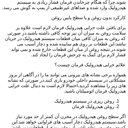
شوند.چرا که هنگام چرخاندن فرمان فشار زیادی به سیستم
هیدرولیک وارد شده و صداهای غیرطبیعی از پمپ به گوش می رسد.
کارکرد بدون روغن و یا سطح پایین روغن
برای یافتن علت خرابی هیدرولیک فرمان لازم است علاوه بر
سلامت روغن به میزان آن نیز توجه کافی داشته باشید.در صورتی
که روغن به میزان کافی میان قطعات سیستم هیدرولیک در جریان
نباشد،این قطعات بر روی هم ساییده شده و دچار آسیب می
شوند.در نتیجه روغن از میان این قطعات خارج شده و نمی تواند
فشار لازم برای کمک به چرخش فرمان را ایجاد کند.
علائم خرابی هیدرولیک فرمان چیست؟
همواره برخی نشانه های بیرونی می توانند ما را در آگاهی از بروز
مشکلاتی در سیستم داخلی خودرو یاری کنند.در صورتی که نشانه
های زیر را مشاهده کردید،احتمالا لازم است به دنبال علت خرابی
هیدرولیک فرمان اتومبیلتان باشید.
روغن ریزی در سیستم هیدرولیک
روغن هیدرولیک فرمان
اگر سطح روغن هیدرولیک در مخزن آن کمتر از حد مورد نیاز
باشد،سیستم هیدرولیک دچار آسیب های فراوانی خواهد شد.این
کمبود روغن می تواند ناشی از روغن ریزی از قطعات زیر باشد: