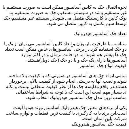
نحوه اتصال جک به کابین آسانسور ممکن است به صورت مستقیم یا
غیر مستقیم باشد.در سیستم مستقیم،جک به صورت مستقیم به
یوک کابین یا کارسلینگ متصل می شود.در سیستم غیر مستقیم،جک
توسط سیم بکسل به کابین متصل می شود.
تعداد جک آسانسور هیدرولیک
متناسب با ظرفیت بار،وزن و ابعاد کابین آسانسور می توان از یک یا
دو جک استفاده کرد.در برخی آسانسورهای خاص ممکن است تعداد
جک ها بیشتر هم شوند اما در حالت نرمال و در اکثر موارد
آسانسورها دارای یک جک و یا دو جک (جک دوبل)هستند.
کیفیت انواع جک آسانسور
تمامی انواع جک های آسانسور در صورتی که با کیفیت بالا ساخته
شوند و نصب آنها به درستی انجام شود،از کیفیت بالایی برخوردار
هستند.در واقع مقایسه جک ها از نظر کیفیت منطقی نیست و نکته
ی بسیار مهم است این است که با توجه به شرایط ساختمانی
مناسب ترین مدل جک آسانسور هیدرولیک انتخاب شود.
یکی از برندهای معتبر جک هیدرولیک آسانسور،برند هودپا لیفت
است.این برند با به کارگیری با کیفیت ترین قطعات و لوازم،ساخت
شرکت بلین آلمان است.
قیمت جک آسانسور هیدرولیک