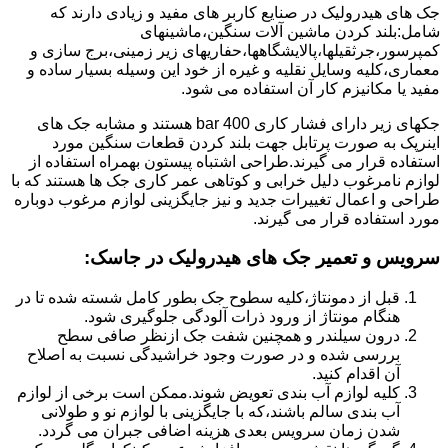
جک های هیدرولیک در صنایع کاربر های مفید و زیادی دارند که
شامل:بلند کردن ماشین آلات سنگین،ماشینهای
کمپرسور،جرثقیلها،پالایشگاهها،حفاریهای زیر زمینی،برج سازی و
معماری،کلیه وسایل نقلیه و غیره از خود این وسیله بسیار ساده و
مفید یا مکانیزم کار آن استفاده می شود.
جکهای زیر دارای فشار کاری 400 bar هستند و مشابه جک های
اینرپک به صورت پرتابل جهت بلند کردن قطعات سنگین مورد
استفاده قرار می گیرند.طراحی اشتباه پیستون بهمراه استفاده از
لوازم نامرغوب دلیل خرابی و کوتاهی عمر کاری جک ها هستند که با
طراحی و اعمال تغییرات جدید و نیز جایگزینی لوازم مرغوب دوباره
مورد استفاده قرار می گیرند.
سرویس و تعمیر جک های هیدرولیک در جاسک
:
قبل از دمونتاژ،کلیه سطوح جک بطور کامل شسته شده تا در
هنگام مونتاژ از ورود ذرات آلودگی جلوگیری شود.
درون سیلندر و همچنین شفت جک ازنظر صافی سطح
بررسی شده و در صورت وجود خراشیدگی نسبت به اصلاح
آن اقدام کنید.
کلیه لوازم آب بندی تعویض شوند.ممکن است برخی از لوازم
آب بندی سالم باشند،که با جایگزینی با لوازم نو و طولانی
شدن زمان سرویس بعدی هزینه اضافی جبران می گردد.