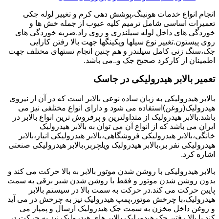
انجام انواع خدمات هونینگ،پوشش دهی کرم و تغییر لوله جکی
تعمیرات اساسی شامل ترمیم کلیه عیوب از جمله خش ها و
خوردگی های داخل لوله سیلندری و روی راد.ضربه خوردگی های
روی پیستون.تغییر نوع سیلها وپکینگها جهت بالا رفتن کارایی
جک،سنگ زنی کامل سیلندر و هم چنین انجام تستهای مختلف جهت
اطمینان از کارکرد صحیح جک و..می باشد.
تعمیر بالابر هیدرولیکی در جاسک
بالابر هیدرولیکی به زبان ساده نوعی بالابر است که در آن از نیروی
هیدرولیک(روغن)استفاده می شود و دارای انواع مختلفی نیز می
باشد.بالابر هیدرولیک از متداولترین و پرفروش ترین انواع بالابر در
ایران می باشد که از انواع آن می توان به بالابر هیدرولیک
خانگی،بالابر هیدرولیکی فروشگاهی،بالابر هیدرولیکی انبار،بالابر
هیدرولیکی نفر بر،بالابر هیدرولیک ویلچربر،بالابر هیدرولیکی صنعتی
اشاره کرد.
بالابر هیدرولیکی با روشن شدن موتور بالابر به بالا حرکت می کند و
بدون روشن شدن موتور و فقط با روشن شدن شیر برقی به سمت
پایین حرکت می کند.در حرکت به سمت بالا در سیستم بالابر
هیدرولیک،با چرخش موتور،پمپ هیدرولیک نیز به چرخش در می آید
و روغن داخل مخزن به سمت جک هیدرولیک ارسال و پمپاز می
کند.با بالا رفتن جک هیدورلیک بالابر های هیدرولیک نیز به حرکت در