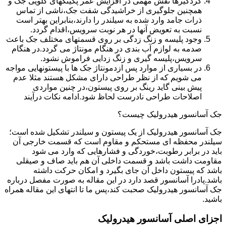
گردگیرها نقش مهمی در افزایش عمر پکینکهای گلویی جک و
همچنین جلوگیری از خراشیدگی شفت جک،ناشی از تماس
ذرات جامد وارد شده به سیلندر را دارند،بنابراین بهتر است
نسبت به تعویض آنها در هر نوبت سرویس،اقدام گردد.
وجود پلیسه و زنگ زدگی بر روی قسمتهای مختلف جک باعث
صدمه به لوازم آب بندی در هنگام مونتاژ می گردد.در هنگام
سرویس،پلیسه گیری و زنگ زدایی فراموش نشود.
در بسیاری از موارد پس ازدمونتاژ جک ها با پیستونهایی مواجه
می شویم که از نظر طراحی دارای مشکل هستند مثلا عدم
پیش بینی گاید رینگ بر روی پیستون،در چنین مواردی
اصلاحات طراحی نادرست لحاظ شود.ادامه نکات درآیند
جک آسانسور هیدرولیک چیست؟
جک آسانسور هیدرولیک از یک پیستون و سیلندر تشکیل شده است؛
سیلندر محفظه ای مستحکم و مقاوم است که قسمت خارجی آن
باید در برابر رطوبت،خوردگی و فشارهایی که وارد می شود
مقاومت داشت باشد و قسمت داخلی آن هم باید صاف و صیقلی
باشد که پیستون داخل آن جای بگیرد و امکان حرکت داشته
باشد.پادرا آسانسور قصد دارد در این مقاله به صورت مفصل درباره
جک آسانسور هیدرولیک صحبت کند،پس ما تا انتهای این مقاله همراه
باشید.
اجزای اصلی آسانسور هیدرولیک