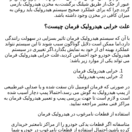
عبور از جک،از طریق شیلنگ برگشت،به مخزن هیدرولیک بازمی
گردد.چرا که برای عملکرد صحیح سیستم هیدرولیک باید روغن به
میزان کافی در مخزن وجود داشته باشد.
علت خرابی هیدرولیک فرمان چیست؟
با آن که سیستم هیدرولیک فرمان تاثیر بسزایی در سهولت رانندگی
دارد،اما ممکن است دلایل گوناگون سبب شوند تا این سیستم نتواند
عملکرد بهینه ای از خود به نمایش بگذارد.اگر تغییری در سیستم
هیدرولیک خودرو خود احساس کردید،علت خرابی هیدرولیک فرمان
می تواند یکی از موارد زیر باشد:
خرابی هیدرولیک فرمان
خرابی پمپ هیدرولیک
در صورتی که فرمان اتومبیل تان سفت شده و یا صدایی غیرطبیعی
از پمپ هیدرولیک به گوش می رسد،احتمالا پمپ دچار آسیب شده
است و لازم است تا جهت بررسی پمپ و تعمیر هیدرولیک فرمان به
مراکز فنی معتبر مراجعه نمایید.
استفاده از قطعات نامرغوب در هیدرولیک فرمان
متاسفانه اگر قطعات یدکی خودرو را از مراکز نامعتبر خریداری
کرده باشید،احتمال استفاده از قطعات نامرغوب در خودرو شما