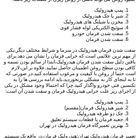
پمپ هیدرولیک
شیر یا جک هیدرولیک
مخزن یا شیلنگ های هیدرولیک
سوئیچ الکتریکی لوله فشار قوی
سفت شدن فرمان خودرو
سفت شدن فرمان
سفت شدن فرمان هیدرولیک در سرما و شرایط مختلف دیگر،یکی
از مهم ترین علائمی است که خرابی فرمان را نشان می دهد.برای
یافتن دلیل سفت شدن فرمان هیدرولیک،ابتدا از سالم بودن تسمه و
کافی بودن سطح روغن اطمینان حاصل نمایید.علاوه بر این،لازم
است حتما از روغن با کیفیت و مرغوب استفاده کنید.در صورتی که
تا به اینجای کار به مشکلی برنخوردید،باید ادامه بررسی ها را به
تکنسین فنی خودرو واگذار کنید.چرا که احتمالا وجود مشکل در یکی
از اجزای زیر علت خرابی هیدرولیک فرمان و سفت شدن آن است:
پمپ هیدرولیک
شیر هیدرولیک فرمان(مقسم)
جک دو طرفه هیدرولیک
جعبه فرمان یا قطعات سیستم تعلیق
بهترین تعمیرگاه فرمان هیدرولیک در تهران
تعمیر فرمان هیدرولیک تهران:هیدرولیک فرمان،در واقع یک سیستم