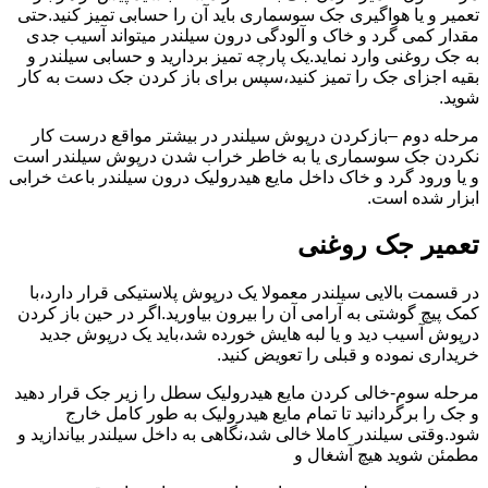
تعمیر و یا هواگیری جک سوسماری باید آن را حسابی تمیز کنید.حتی
مقدار کمی گرد و خاک و آلودگی درون سیلندر میتواند آسیب جدی
به جک روغنی وارد نماید.یک پارچه تمیز بردارید و حسابی سیلندر و
بقیه اجزای جک را تمیز کنید،سپس برای باز کردن جک دست به کار
شوید.
مرحله دوم –بازکردن درپوش سیلندر در بیشتر مواقع درست کار
نکردن جک سوسماری یا به خاطر خراب شدن درپوش سیلندر است
و یا ورود گرد و خاک داخل مایع هیدرولیک درون سیلندر باعث خرابی
ابزار شده است.
تعمیر جک روغنی
در قسمت بالایی سیلندر معمولا یک درپوش پلاستیکی قرار دارد،با
کمک پیچ گوشتی به آرامی آن را بیرون بیاورید.اگر در حین باز کردن
درپوش آسیب دید و یا لبه هایش خورده شد،باید یک درپوش جدید
خریداری نموده و قبلی را تعویض کنید.
مرحله سوم-خالی کردن مایع هیدرولیک سطل را زیر جک قرار دهید
و جک را برگردانید تا تمام مایع هیدرولیک به طور کامل خارج
شود.وقتی سیلندر کاملا خالی شد،نگاهی به داخل سیلندر بیاندازید و
مطمئن شوید هیچ آشغال و