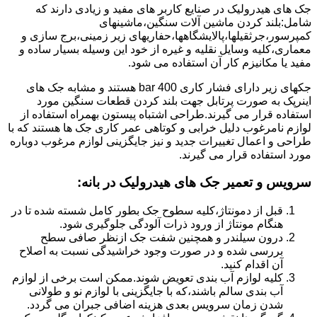
جک های هیدرولیک در صنایع کاربر های مفید و زیادی دارند که
شامل:بلند کردن ماشین آلات سنگین،ماشینهای
کمپرسور،جرثقیلها،پالایشگاهها،حفاریهای زیر زمینی،برج سازی و
معماری،کلیه وسایل نقلیه و غیره از خود این وسیله بسیار ساده و
مفید یا مکانیزم کار آن استفاده می شود.
جکهای زیر دارای فشار کاری 400 bar هستند و مشابه جک های
اینرپک به صورت پرتابل جهت بلند کردن قطعات سنگین مورد
استفاده قرار می گیرند.طراحی اشتباه پیستون بهمراه استفاده از
لوازم نامرغوب دلیل خرابی و کوتاهی عمر کاری جک ها هستند که با
طراحی و اعمال تغییرات جدید و نیز جایگزینی لوازم مرغوب دوباره
مورد استفاده قرار می گیرند.
سرویس و تعمیر جک های هیدرولیک در بانه
:
قبل از دمونتاژ،کلیه سطوح جک بطور کامل شسته شده تا در
هنگام مونتاژ از ورود ذرات آلودگی جلوگیری شود.
درون سیلندر و همچنین شفت جک ازنظر صافی سطح
بررسی شده و در صورت وجود خراشیدگی نسبت به اصلاح
آن اقدام کنید.
کلیه لوازم آب بندی تعویض شوند.ممکن است برخی از لوازم
آب بندی سالم باشند،که با جایگزینی با لوازم نو و طولانی
شدن زمان سرویس بعدی هزینه اضافی جبران می گردد.