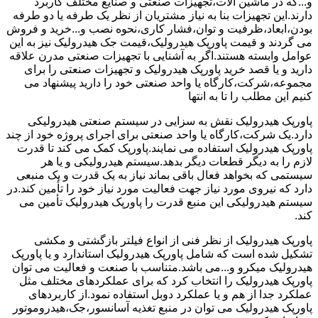
و...که در ماشین آلات،تجهیزات صنعتی و صنایع مختلف کاربرد
دارند.این تجهیزات بنا به نیاز مشتریان از نظر یک طرفه یا دو طرفه
بودن،ابعاد،ظرفیت و توان،فشار کاری،نحوه نصب و...خرید و فروش
می گردند و قیمت پاورپک هیدرولیک،قیمت جک هیدرولیک نیز به این
عوامل وابسته هستند.اگر به آشنایی با تجهیزات صنعتی مدرن علاقه
دارید و یا قصد خرید پاورپک هیدرولیک و تجهیزات صنعتی را برای
مجموعه،شرکت،کارگاه یا واحد صنعتی خود را دارید پیشنهاد می
کنیم این مطلب را تا به انتها
پاورپک هیدرولیک نقش به سزایی در سیستم صنعتی هیدرولیکی
دارد.یک شرکت،کارگاه یا واحد صنعتی برای اجرای پروژه خود از چند
پاورپک هیدرولیک استفاده می نمایند.پاورپک کمک می کند تا قدرت
لازم را به دیگر قطعات دیگر بدهد.سیستم هیدرولیکی و یا هر
سیستمی که بخواهد فعال باقی بماند نیاز به یک قدرت و یک منبعی
دارد که نیروی مورد نیاز جهت فعالیت مورد نیاز خود را تأمین کند.در
سیستم هیدرولیکی این منبع قدرت را پاورپک هیدرولیک تأمین می
کند.
پاورپک هیدرولیک از نظر فنی از انواع فیلتر بازگشتی و مکشی
تشکیل شده است که شامل پاورپک هیدرولیک استاندارد و یا پاورپک
هیدرولیک میکرو و...می باشد.متناسب با صنعت و فعالیت می توان
پاورپک هیدرولیک را انتخاب کرد که برای عملکردهای مختلف مثل
عملکرد جدا از هم و یا عملکرد دوبل استفاده نمود.از کاربردهای
پاورپک هیدرولیک می توان در منبع تغذیه آسانسور،جک،هیدروموتور