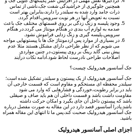
گردگیرها نقش مهمی در افزایش عمر پکینکهای گلویی جک و
همچنین جلوگیری از خراشیدگی شفت جک،ناشی از تماس
ذرات جامد وارد شده به سیلندر را دارند،بنابراین بهتر است
نسبت به تعویض آنها در هر نوبت سرویس،اقدام گردد.
وجود پلیسه و زنگ زدگی بر روی قسمتهای مختلف جک باعث
صدمه به لوازم آب بندی در هنگام مونتاژ می گردد.در هنگام
سرویس،پلیسه گیری و زنگ زدایی فراموش نشود.
در بسیاری از موارد پس ازدمونتاژ جک ها با پیستونهایی مواجه
می شویم که از نظر طراحی دارای مشکل هستند مثلا عدم
پیش بینی گاید رینگ بر روی پیستون،در چنین مواردی
اصلاحات طراحی نادرست لحاظ شود.ادامه نکات درآیند
جک آسانسور هیدرولیک چیست؟
جک آسانسور هیدرولیک از یک پیستون و سیلندر تشکیل شده است؛
سیلندر محفظه ای مستحکم و مقاوم است که قسمت خارجی آن
باید در برابر رطوبت،خوردگی و فشارهایی که وارد می شود
مقاومت داشت باشد و قسمت داخلی آن هم باید صاف و صیقلی
باشد که پیستون داخل آن جای بگیرد و امکان حرکت داشته
باشد.پادرا آسانسور قصد دارد در این مقاله به صورت مفصل درباره
جک آسانسور هیدرولیک صحبت کند،پس ما تا انتهای این مقاله همراه
باشید.
اجزای اصلی آسانسور هیدرولیک