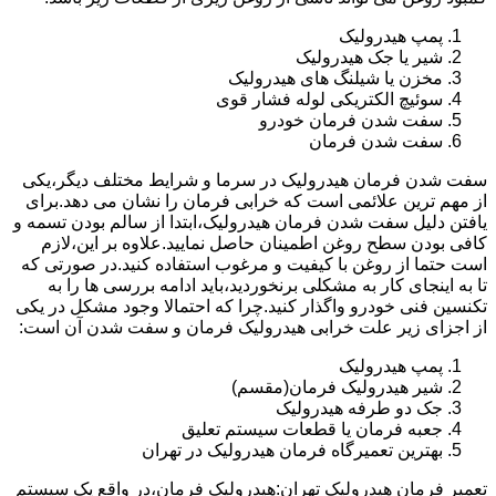
پمپ هیدرولیک
شیر یا جک هیدرولیک
مخزن یا شیلنگ های هیدرولیک
سوئیچ الکتریکی لوله فشار قوی
سفت شدن فرمان خودرو
سفت شدن فرمان
سفت شدن فرمان هیدرولیک در سرما و شرایط مختلف دیگر،یکی
از مهم ترین علائمی است که خرابی فرمان را نشان می دهد.برای
یافتن دلیل سفت شدن فرمان هیدرولیک،ابتدا از سالم بودن تسمه و
کافی بودن سطح روغن اطمینان حاصل نمایید.علاوه بر این،لازم
است حتما از روغن با کیفیت و مرغوب استفاده کنید.در صورتی که
تا به اینجای کار به مشکلی برنخوردید،باید ادامه بررسی ها را به
تکنسین فنی خودرو واگذار کنید.چرا که احتمالا وجود مشکل در یکی
از اجزای زیر علت خرابی هیدرولیک فرمان و سفت شدن آن است:
پمپ هیدرولیک
شیر هیدرولیک فرمان(مقسم)
جک دو طرفه هیدرولیک
جعبه فرمان یا قطعات سیستم تعلیق
بهترین تعمیرگاه فرمان هیدرولیک در تهران
تعمیر فرمان هیدرولیک تهران:هیدرولیک فرمان،در واقع یک سیستم