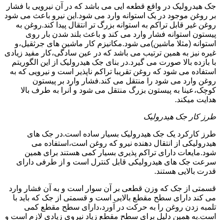
جک هیدرولیک در واقع قطعه ایی می باشد که در آن نیرویی با فشار
بر روغن موجود در یک استوانه وارد می شود.این نیرو باعث می شود
روغن غیر قابل تراکم به استوانه بزرگ تر انتقال پیدا کند.روغن به
پیستون استوانه فشار وارد می کند و باعث بلند شدن بار روی
استوانه (مثلا ماشین)می شود.مکانیزم کار ماشین های جرثقیل،و
غیره نیز به همین ترتیب می باشد که در عین سادگی،کار مفید زیادی
با بازده بالا صورت می گیرد.در بنای جک هیدرولیک از این الگوریتم
استفاده می شود که روغن تقریبا تراکم ناپذیر است و نیرویی که به
روغن وارد می شود را منتقل می کند.فشار وارد بر پیستون
کوچک،عینا به پیستون بزرگ منتقل می شود و آنرا به طرف بالا
هدایت میکند.
طرز کار جک هیدرولیک
طرز کارکرد یک جک هیدرولیک بسیار ساده است.در جک های
هیدرولیکی از انتقال دهنده نیرو که روغن است،استفاده می
شود.مایعات دارای تراکم پذیری بسیار کمی هستند برای همین
سرعت جک های هیدرولیکی قابل کنترل است و از طرفی دارای
قدرت بالایی هستند.
قسمتی از جک که وزن قطعی بر آن سوار است و به آن فشار وارد
می کند دارای سطح مقطع بالایی است و قسمتی از جک که باید با
تلمبه زدن روغن را به حرکت در آورد،دارای سطح مقطع کمی
است.به همین دلیل برای سطح مقطع زیاد نیروی زیادی لازم است و