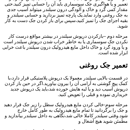
تعمیر و یا هواگیری جک سوسماری باید آن را حسابی تمیز کنید.حتی
مقدار کمی گرد و خاک و آلودگی درون سیلندر میتواند آسیب جدی
به جک روغنی وارد نماید.یک پارچه تمیز بردارید و حسابی سیلندر و
بقیه اجزای جک را تمیز کنید،سپس برای باز کردن جک دست به کار
شوید.
مرحله دوم –بازکردن درپوش سیلندر در بیشتر مواقع درست کار
نکردن جک سوسماری یا به خاطر خراب شدن درپوش سیلندر است
و یا ورود گرد و خاک داخل مایع هیدرولیک درون سیلندر باعث خرابی
ابزار شده است.
تعمیر جک روغنی
در قسمت بالایی سیلندر معمولا یک درپوش پلاستیکی قرار دارد،با
کمک پیچ گوشتی به آرامی آن را بیرون بیاورید.اگر در حین باز کردن
درپوش آسیب دید و یا لبه هایش خورده شد،باید یک درپوش جدید
خریداری نموده و قبلی را تعویض کنید.
مرحله سوم-خالی کردن مایع هیدرولیک سطل را زیر جک قرار دهید
و جک را برگردانید تا تمام مایع هیدرولیک به طور کامل خارج
شود.وقتی سیلندر کاملا خالی شد،نگاهی به داخل سیلندر بیاندازید و
مطمئن شوید هیچ آشغال و