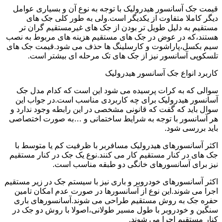
قیمت جک آسانسور هیدرولیک با توجه به نوع آن و بسیاری عوامل
دیگر کاملا متفاوت از یکدیگر است.ولی به طور کلی جک های
مستقیم به دلیل طویل تر بودن از جک های غیرمستقیم گران تر
هستند،که در عوض در جک های مستقیم هزینه های مربوط به نصب
سیم بکسل،پاراشوت و کارسلینگ ها حذف می شود.قیمت جک های
تلسکوپی آسانسور نیز از جک های تک مرحله ای بیشتر است.
کاربرد انواع جک آسانسور هیدرولیک
سوالی که به کرات پرسیده می شود این است که کدام مدل جک
آسانسور هیدرولیک برای چه کاربردی مناسب است.در جواب این
سوال باید که گفت که قانونی مشخصی در این رابطه وجود ندارد و
هر آسانسور با توجه به شرایط ساختمانی و …به صورت اختصاصی
باید بررسی شود.
اکثر آسانسورهای هیدرولیک مسافربر با ظرفیت کم یا متوسط با
جک های در کنار مستقیم کار می کنند.نوع یک جک در کنار مستقیم
نیز برای آسانسورهای خانگی دو طبقه مناسب است.
اکثر آسانسورهای خودروبر و باری نیز با سیستم جک در زیر مستقیم
اجرا می شوند.این نوع از آسانسورها در صورت عدم امکان تامین
حفره جک به روش مستقیم طراحی می شوند.آسانسورهای باری
سنگین و خودروبر با طول مسیر طولانی،اصولا با روش دو جک در
کنار مستقیم اجرا می شوند.