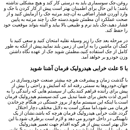
روغن،جک سوسماری باید به درستی کار کند و هیچ مشکلی نداشته
باشد؛ با این حال برای اطمینان بهتر است پیش از کار کردن با جک و
وارد آوردن فشار اضافی به آن،چند مرتبه جک را آزمایش کنید و از
صحت عملکرد آن مطمئن شوید.دسته جک را چند مرتبه به پایین
فشار دهید،جک باید نرم و طبیعی بالا بیاید و البته بتواند موقعیت خود
را حفظ کند.
در مرحله بعد جک را زیر وسیله نقلیه امتحان کنید و سعی کنید با
کمک آن ماشین را به آرامی از زمین بلند نمایید.پیش از آنکه به طور
کامل از جک استفاده کنید،مطمئن شوید جک از عهده نگاه داشتن
وزن خودرو بر خواهد آمد.
با 5 علت خرابی هیدرولیک فرمان آشنا شوید
با گذشت زمان و پیشرفت هر چه بیشتر صنعت خودروسازی در
جهان،خودروها به سمتی رفته اند که آسایش و راحتی را بیش از
پیش برای راننده فراهم کنند.یکی از سیستم هایی که رانندگی را به
امری لذت بخش برای شما تبدیل می کند،سیستم هیدرولیک فرمان
است.با اینکه این سیستم مانع از بروز خستگی در هنگام چرخاندن
فرمان می شود،اما ممکن است به دلایل مختلف دچار اختلال
گردد.علت خرابی هیدرولیک فرمان هرچه که باشد،نشان از یک
نابهینگی در داخل خودرو می دهد و لازم است برطرف شود.با این
حال بهتر است پیش از هر گونه اقدام جهت تعمیر هیدرولیک
فرمان،با این علل آشنا شوید.در این مطلب قصد داریم به 5 علت