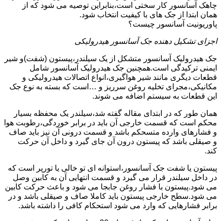
چاهک آسانسور کار سختی است،بنابراین توصیه می شود که از
همان ابتدا از جک های با کیفیت انتخاب شود.
پاوریونیت آسانسور چیست؟
اجزای تشکیل دهنده جک آسانسور هیدرولیکی
جک هیدرولیک آسانسور متشکل از یک سیلندر،پیستون (شفت)و شیر
ایمنی ترکیدگی است.همچنین جک هیدرولیک آسانسور شامل
قطعات دیگری مانند شیر هواگیری،انواع اتصالات هیدرولیکی و
مکانیکی،مجرای تخلیه روغن سرریز و …است که بسته به نوع جک
این قطعات به سیستم اضافه می شوند.
همان طور که در ابتدای مقاله گفته شد،سیلندر یک محفظه بسیار
محکم است که قسمت خارجی آن باید در برابر خوردگی،رطوبت هوا
و فشارهای وارده متسحکم باشد و قسمت درونی آن نیز باید صاف
و صیقلی باشد که پیستون درون آن جای گیرد و داخل آن حرکت
کند.
پیستون یا شفت جک آسانسور،استوانه ای تو خالی یا تورپر است که
در داخل سیلندر قرار می گیرد و قسمت انتهایی آن به کابین وصل
می شود.پیستون با فشار روغن جابجا می شود و باعث حرکت کابین
می شود.سطح خارجی پیستون باید کاملا صاف و صیقلی باشد و در
برابر فشارهایی که وارد می شود استحکام کافی را داشته باشد.