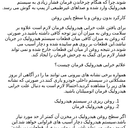
شوند.چرا که هنگام چرخاندن فرمان فشار زیادی به سیستم
هیدرولیک وارد شده و صداهای غیرطبیعی از پمپ به گوش می رسد.
کارکرد بدون روغن و یا سطح پایین روغن
برای یافتن علت خرابی هیدرولیک فرمان لازم است علاوه بر
سلامت روغن به میزان آن نیز توجه کافی داشته باشید.در صورتی
که روغن به میزان کافی میان قطعات سیستم هیدرولیک در جریان
نباشد،این قطعات بر روی هم ساییده شده و دچار آسیب می
شوند.در نتیجه روغن از میان این قطعات خارج شده و نمی تواند
فشار لازم برای کمک به چرخش فرمان را ایجاد کند.
علائم خرابی هیدرولیک فرمان چیست؟
همواره برخی نشانه های بیرونی می توانند ما را در آگاهی از بروز
مشکلاتی در سیستم داخلی خودرو یاری کنند.در صورتی که نشانه
های زیر را مشاهده کردید،احتمالا لازم است به دنبال علت خرابی
هیدرولیک فرمان اتومبیلتان باشید.
روغن ریزی در سیستم هیدرولیک
روغن هیدرولیک فرمان
اگر سطح روغن هیدرولیک در مخزن آن کمتر از حد مورد نیاز
باشد،سیستم هیدرولیک دچار آسیب های فراوانی خواهد شد.این
کمبود روغن می تواند ناشی از روغن ریزی از قطعات زیر باشد: