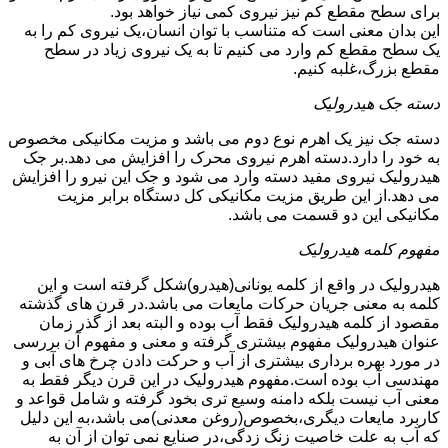
برای سطح مقطع کم نیز نیروی کمی نیاز خواهد بود.
این بدان معنی است که متناسب با توان انسان،یک نیروی کم را به
یک سطح مقطع کم وارد می کنیم تا به یک نیروی زیاد در سطح
مقطع بزرگ،غلبه کنیم.
دسته جک هیدرولیک
دسته جک نیز یک اهرم نوع دوم می باشد و مزیت مکانیکی مخصوص
به خود را دارد.دسته اهرم نیروی محرک را افزایش می دهد.بر جک
هیدرولیک نیروی مفید دسته وارد می شود و جک این نیرو را افزایش
می دهد.از این طریق مزیت مکانیکی کل دستگاه برابر مزیت
مکانیکی این دو قسمت می باشد.
مفهوم کلمه هیدرولیک
هیدرولیک در واقع از کلمه یونانی(هیدرو)شکل گرفته است و این
کلمه به معنی جریان حرکات مایعات می باشد.در قرن های گذشته
مقصود از کلمه هیدرولیک فقط آب بوده و البته بعد از گذر زمان
عنوان هیدرولیک مفهوم بیشتری گرفته و معنی و مفهوم آن بررسی
در مورد بهره برداری بیشتری از آب و حرکت دادن چرخ های آبی و
مهندسی آب بوده است.مفهوم هیدرولیک در این قرن دیگر فقط به
معنی آب نیست بلکه دامنه وسیع تری بخود گرفته و شامل قواعد و
کاربرد مایعات دیگری،بخصوص(روغن معدنی)می باشد،به این دلیل
که آب به علت خاصیت زنگ زدگی،در صنایع نمی توان از آن به