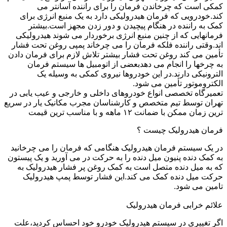
کمکی است که چرخاندن فرمان را برای راننده آسانتر می
کند.خودرویی که فرمان هیدرولیکی دارد به یک منبع انرژی برای
کمک به راننده در هنگام پیچیدن و دور زدن مجهز است.بیشتر
فرمانهایی که از چنین منبع انرژی برخوردار می شوند هیدرولیکی
اند.وقتی راننده فلکه فرمان را می چرخاند پمپی روغن تحت فشار
تأمین می کند روغن تحت فشار بیشتر تلاش لازم برای فرمان دادن
به چرخها را انجام می دهدبعضی از اتومبیل ها سیستم فرمان
الترونیکی دارند.در این خودروها نیروی کمکی به وسیله یک
الکتروموتور تأمین می شود.
تعمیرگاه تخصصی انواع خودروهای داخلی و خارجی و عیب یابی در
تهران توسط تیم متخصص و کارشناسان مجرب مکانیک یار در سریع
ترین زمان ممکن با ضمانت ۱۲ ماهه و با مناسب ترین قیمت
فرمان هیدرولیک چیست ؟
در یک سیستم فرمان هیدرولیک هنگامی که فرمان را می چرخانید
به کمک دنده پنیون میل دنده را به حرکت در می آورید و یک پیستون
که به میل دنده متصل است به کمک روغن پر فشار هیدرولیک به
حرکت میل دنده کمک می کند.این فشار توسط پمپ هیدرولیک
تامین می شود.
علائم خرابی فرمان هیدرولیک
اگر تغییری در سیستم هیدرولیک خودرو خود احساس کردید،علت