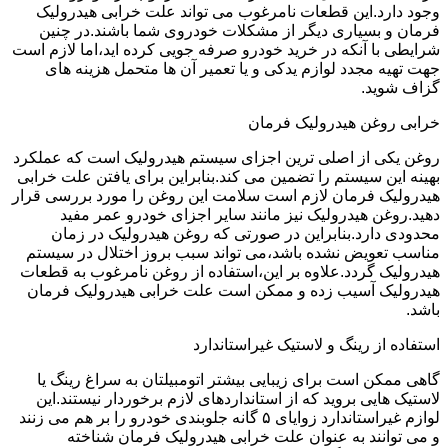
وجود دارد.این قطعات نامرغوب می تواند علت خرابی هیدرولیک
فرمان و بسیاری دیگر از مشکلات خودروی شما باشند.در چنین
شرایطی با آنکه در خرید خودرو صرفه جویی کرده اید،اما لازم است
جهت تهیه مجدد لوازم یدکی و یا تعمیر آن ها متحمل هزینه های
گزاف شوید.
خرابی روغن هیدرولیک فرمان
روغن یکی از اصلی ترین اجزای سیستم هیدرولیک است که عملکرد
بهینه این سیستم را تضمین می کند.بنابراین برای یافتن علت خرابی
هیدرولیک فرمان لازم است سلامت این روغن را مورد بررسی قرار
دهید.روغن هیدرولیک نیز مانند سایر اجزای خودرو عمر مفید
محدودی دارد.بنابراین در صورتی که روغن هیدرولیک در زمان
مناسب تعویض نشده باشد،می تواند سبب بروز اختلال در سیستم
هیدرولیک گردد.علاوه بر این،استفاده از روغن نامرغوب به قطعات
هیدرولیک آسیب زده و ممکن است علت خرابی هیدرولیک فرمان
باشد.
استفاده از رینگ و لاستیک غیراستاندارد
گاهی ممکن است برای زیبایی بیشتر اتومبیلتان به سراغ رینگ یا
لاستیک هایی بروید که از استانداردهای لازم برخوردار نیستند.این
لوازم غیراستاندارد زوایای ۵ گانه جلوبندی خودرو را بر هم می زنند
و می توانند به عنوان علت خرابی هیدرولیک فرمان شناخته