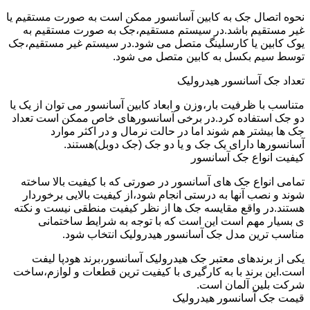
نحوه اتصال جک به کابین آسانسور ممکن است به صورت مستقیم یا
غیر مستقیم باشد.در سیستم مستقیم،جک به صورت مستقیم به
یوک کابین یا کارسلینگ متصل می شود.در سیستم غیر مستقیم،جک
توسط سیم بکسل به کابین متصل می شود.
تعداد جک آسانسور هیدرولیک
متناسب با ظرفیت بار،وزن و ابعاد کابین آسانسور می توان از یک یا
دو جک استفاده کرد.در برخی آسانسورهای خاص ممکن است تعداد
جک ها بیشتر هم شوند اما در حالت نرمال و در اکثر موارد
آسانسورها دارای یک جک و یا دو جک (جک دوبل)هستند.
کیفیت انواع جک آسانسور
تمامی انواع جک های آسانسور در صورتی که با کیفیت بالا ساخته
شوند و نصب آنها به درستی انجام شود،از کیفیت بالایی برخوردار
هستند.در واقع مقایسه جک ها از نظر کیفیت منطقی نیست و نکته
ی بسیار مهم است این است که با توجه به شرایط ساختمانی
مناسب ترین مدل جک آسانسور هیدرولیک انتخاب شود.
یکی از برندهای معتبر جک هیدرولیک آسانسور،برند هودپا لیفت
است.این برند با به کارگیری با کیفیت ترین قطعات و لوازم،ساخت
شرکت بلین آلمان است.
قیمت جک آسانسور هیدرولیک