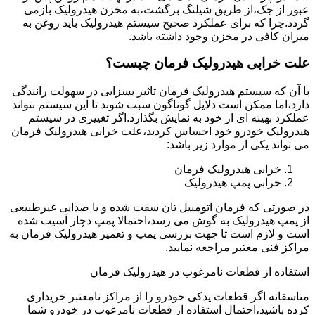
عبور از جک،از طریق شیلنگ برگشت،به مخزن هیدرولیک بازمی
گردد.چرا که برای عملکرد صحیح سیستم هیدرولیک باید روغن به
میزان کافی در مخزن وجود داشته باشد.
علت خرابی هیدرولیک فرمان چیست؟
با آن که سیستم هیدرولیک فرمان تاثیر بسزایی در سهولت رانندگی
دارد،اما ممکن است دلایل گوناگون سبب شوند تا این سیستم نتواند
عملکرد بهینه ای از خود به نمایش بگذارد.اگر تغییری در سیستم
هیدرولیک خودرو خود احساس کردید،علت خرابی هیدرولیک فرمان
می تواند یکی از موارد زیر باشد:
خرابی هیدرولیک فرمان
خرابی پمپ هیدرولیک
در صورتی که فرمان اتومبیل تان سفت شده و یا صدایی غیرطبیعی
از پمپ هیدرولیک به گوش می رسد،احتمالا پمپ دچار آسیب شده
است و لازم است تا جهت بررسی پمپ و تعمیر هیدرولیک فرمان به
مراکز فنی معتبر مراجعه نمایید.
استفاده از قطعات نامرغوب در هیدرولیک فرمان
متاسفانه اگر قطعات یدکی خودرو را از مراکز نامعتبر خریداری
کرده باشید،احتمال استفاده از قطعات نامرغوب در خودرو شما