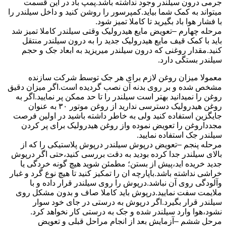
جرمی درون سیلندر وجود نداشته باشد.پمپ باد در این قسمت
میتواند به کمک شما بیاید.کمپرسور را روشن کنید و داخل سیلندر را
با فشار هوا باد بگیرید تا کاملا تمیز شود.
مرحله چهارم –تعویض مایع هیدرولیک وقتی سیلندر کاملا تمیز شد
باید با کمک قیف مایع هیدرولیک جدید را به درون سیلندر منتقل
کنید.مقدار روغنی که درون سیلندر میریزید به ابعاد جک و حجم
سیلندر بستگی دارد.
معمولا میزان روغن لازم برای هر جک توسط شرکت سازنده
مشخص شده و بر روی بدنه آن نصب گردیده است.اگر میزان دقیق
روغن را نمیدانید بهتر است سیلندر را تا حد ممکن پر نمایید.اگر به
روغن هیدرولیک دسترسی ندارید از روغن موتور ۳۰ به عنوان
جایگزین استفاده کنید ولی به خاطر داشته باشید در اولین فرصت
مجدداروغن را تعویض نموده واز روغن هیدرولیک برای پر کردن
سیلندر جک استفاده نمایید.
مرحله پنجم –تعویض درپوش سیلندر درپوش پلاستیکی را که از
بالای سیلندر جدا کرده بودید به دقت بررسی کنید،حتی اگر درپوش
جدید خریده اید،پیش از بستن؛ مطمئن شوید هیچ گونه خردگی یا
خراشی نداشته باشد.باپارچه ان را تمکیز کنید تا هیچ نوع گرد و غبار
وآلودگی روی آن نباشد.درپوش را روی سیلندر قرار داده و با
ملایمت سفت نمایید.درپوش باید کاملا صاف و بدون مشکل روی
سیلندر قرار بگیرد.اگر درپوش به درستی در جای خود سوار
نشود،هوا وارد سیلندر شده و جک به درستی کار نخواهد کرد.
مرحل ششم –آزمایش بعد از انجام مراحل قبلی و تعویض