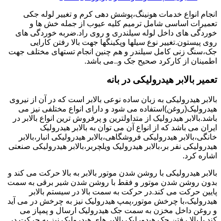
انجام انواع خدمات هونینگ،پوشش دهی کرم و تغییر لوله جکی
تعمیرات اساسی شامل ترمیم کلیه عیوب از جمله خش ها و
خوردگی های داخل لوله سیلندری و روی راد.ضربه خوردگی های
روی پیستون.تغییر نوع سیلها وپکینگها جهت بالا رفتن کارایی
جک،سنگ زنی کامل سیلندر و هم چنین انجام تستهای مختلف جهت
اطمینان از کارکرد صحیح جک و..می باشد.
تعمیر بالابر هیدرولیکی در بانه
بالابر هیدرولیکی به زبان ساده نوعی بالابر است که در آن از نیروی
هیدرولیک(روغن)استفاده می شود و دارای انواع مختلفی نیز می
باشد.بالابر هیدرولیک از متداولترین و پرفروش ترین انواع بالابر در
ایران می باشد که از انواع آن می توان به بالابر هیدرولیک
خانگی،بالابر هیدرولیکی فروشگاهی،بالابر هیدرولیکی انبار،بالابر
هیدرولیکی نفر بر،بالابر هیدرولیک ویلچربر،بالابر هیدرولیکی صنعتی
اشاره کرد.
بالابر هیدرولیکی با روشن شدن موتور بالابر به بالا حرکت می کند و
بدون روشن شدن موتور و فقط با روشن شدن شیر برقی به سمت
پایین حرکت می کند.در حرکت به سمت بالا در سیستم بالابر
هیدرولیک،با چرخش موتور،پمپ هیدرولیک نیز به چرخش در می آید
و روغن داخل مخزن به سمت جک هیدرولیک ارسال و پمپاز می
کند.با بالا رفتن جک هیدورلیک بالابر های هیدرولیک نیز به حرکت در