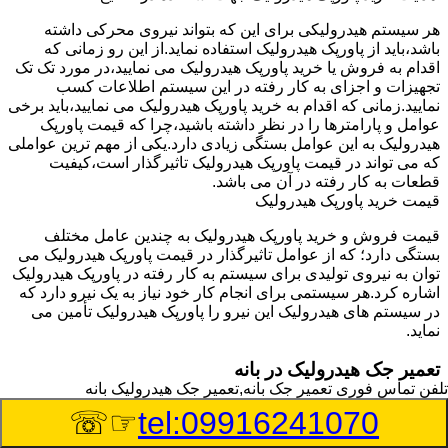
هر سیستم هیدرولیکی برای این که بتواند نیروی محرکی داشته
باشد،باید از پاورپک هیدرولیک استفاده نماید.از این رو زمانی که
اقدام به فروش یا خرید پاورپک هیدرولیک می نمایید،در مورد تک تک
تجهیزات و اجزای به کار رفته در این سیستم اطلاعات کسب
نمایید.زمانی که اقدام به خرید پاورپک هیدرولیک می نمایید،باید برخی
عوامل و پارامترها را در نظر داشته باشید،چرا که قیمت پاورپک
هیدرولیک به این عوامل بستگی زیادی دارد.یکی از مهم ترین عواملی
که می تواند در قیمت پاورپک هیدرولیک تاثیرگذار است،کیفیت
قطعات به کار رفته در آن می باشد.
قیمت خرید پاورپک هیدرولیک
قیمت فروش و خرید پاورپک هیدرولیک به چندین عامل مختلف
بستگی دارد؛ که از عوامل تاثیرگذار در قیمت پاورپک هیدرولیک می
توان به نیروی تولیدی برای سیستم به کار رفته در پاورپک هیدرولیک
اشاره کرد.هر سیستمی برای انجام کار خود نیاز به یک نیرو دارد که
در سیستم های هیدرولیک این نیرو را پاورپک هیدرولیک تأمین می
نماید.
تعمیر جک هیدرولیک در بانه
تلفن تماس فوری
تعمیر جک بانه,تعمیر جک هیدرولیک بانه
وسیله‎ای که با عملکرد خود موجب بلند شدن اهرم و یا وزن سنگین
☞☏
tel:09916241070
در یک قسمت می گردد را جک هیدرولیک می نامند.جک هیدرولیک
نیاز به برق داشته و در بعضی مواقع با استفاده از روغن کار می