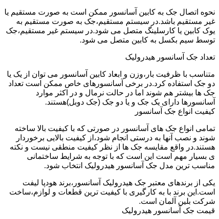
نحوه اتصال جک به کابین آسانسور ممکن است به صورت مستقیم یا
غیر مستقیم باشد.در سیستم مستقیم،جک به صورت مستقیم به
یوک کابین یا کارسلینگ متصل می شود.در سیستم غیر مستقیم،جک
توسط سیم بکسل به کابین متصل می شود.
تعداد جک آسانسور هیدرولیک
متناسب با ظرفیت بار،وزن و ابعاد کابین آسانسور می توان از یک یا
دو جک استفاده کرد.در برخی آسانسورهای خاص ممکن است تعداد
جک ها بیشتر هم شوند اما در حالت نرمال و در اکثر موارد
آسانسورها دارای یک جک و یا دو جک (جک دوبل)هستند.
کیفیت انواع جک آسانسور
تمامی انواع جک های آسانسور در صورتی که با کیفیت بالا ساخته
شوند و نصب آنها به درستی انجام شود،از کیفیت بالایی برخوردار
هستند.در واقع مقایسه جک ها از نظر کیفیت منطقی نیست و نکته
ی بسیار مهم است این است که با توجه به شرایط ساختمانی
مناسب ترین مدل جک آسانسور هیدرولیک انتخاب شود.
یکی از برندهای معتبر جک هیدرولیک آسانسور،برند هودپا لیفت
است.این برند با به کارگیری با کیفیت ترین قطعات و لوازم،ساخت
شرکت بلین آلمان است.
قیمت جک آسانسور هیدرولیک