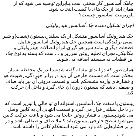
چاهک آسانسور کار سختی است،بنابراین توصیه می شود که از
همان ابتدا از جک های با کیفیت انتخاب شود.
پاوریونیت آسانسور چیست؟
اجزای تشکیل دهنده جک آسانسور هیدرولیکی
جک هیدرولیک آسانسور متشکل از یک سیلندر،پیستون (شفت)و شیر
ایمنی ترکیدگی است.همچنین جک هیدرولیک آسانسور شامل
قطعات دیگری مانند شیر هواگیری،انواع اتصالات هیدرولیکی و
مکانیکی،مجرای تخلیه روغن سرریز و …است که بسته به نوع جک
این قطعات به سیستم اضافه می شوند.
همان طور که در ابتدای مقاله گفته شد،سیلندر یک محفظه بسیار
محکم است که قسمت خارجی آن باید در برابر خوردگی،رطوبت هوا
و فشارهای وارده متسحکم باشد و قسمت درونی آن نیز باید صاف
و صیقلی باشد که پیستون درون آن جای گیرد و داخل آن حرکت
کند.
پیستون یا شفت جک آسانسور،استوانه ای تو خالی یا تورپر است که
در داخل سیلندر قرار می گیرد و قسمت انتهایی آن به کابین وصل
می شود.پیستون با فشار روغن جابجا می شود و باعث حرکت کابین
می شود.سطح خارجی پیستون باید کاملا صاف و صیقلی باشد و در
برابر فشارهایی که وارد می شود استحکام کافی را داشته باشد.