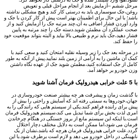
مرحل ششم –آزمایش بعد از انجام مراحل قبلی و تعویض
روغن،جک سوسماری باید به درستی کار کند و هیچ مشکلی نداشته
باشد؛ با این حال برای اطمینان بهتر است پیش از کار کردن با جک و
وارد آوردن فشار اضافی به آن،چند مرتبه جک را آزمایش کنید و از
صحت عملکرد آن مطمئن شوید.دسته جک را چند مرتبه به پایین
فشار دهید،جک باید نرم و طبیعی بالا بیاید و البته بتواند موقعیت خود
را حفظ کند.
در مرحله بعد جک را زیر وسیله نقلیه امتحان کنید و سعی کنید با
کمک آن ماشین را به آرامی از زمین بلند نمایید.پیش از آنکه به طور
کامل از جک استفاده کنید،مطمئن شوید جک از عهده نگاه داشتن
وزن خودرو بر خواهد آمد.
با 5 علت خرابی هیدرولیک فرمان آشنا شوید
با گذشت زمان و پیشرفت هر چه بیشتر صنعت خودروسازی در
جهان،خودروها به سمتی رفته اند که آسایش و راحتی را بیش از
پیش برای راننده فراهم کنند.یکی از سیستم هایی که رانندگی را به
امری لذت بخش برای شما تبدیل می کند،سیستم هیدرولیک فرمان
است.با اینکه این سیستم مانع از بروز خستگی در هنگام چرخاندن
فرمان می شود،اما ممکن است به دلایل مختلف دچار اختلال
گردد.علت خرابی هیدرولیک فرمان هرچه که باشد،نشان از یک
نابهینگی در داخل خودرو می دهد و لازم است برطرف شود.با این