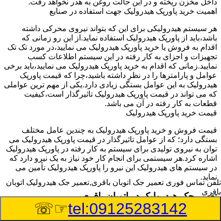
داخل مخزن ریخته و در این حالت روغن به هدر نخواهد رفت.
اهمیت خرید پاورپک هیدرولیک جهت استفاده در صنایع
هر سیستم هیدرولیکی برای این که بتواند نیروی محرکی داشته
باشد،باید از پاورپک هیدرولیک استفاده نماید.از این رو زمانی که
اقدام به فروش یا خرید پاورپک هیدرولیک می نمایید،در مورد تک تک
تجهیزات و اجزای به کار رفته در این سیستم اطلاعات کسب
نمایید.زمانی که اقدام به خرید پاورپک هیدرولیک می نمایید،باید برخی
عوامل و پارامترها را در نظر داشته باشید،چرا که قیمت پاورپک
هیدرولیک به این عوامل بستگی زیادی دارد.یکی از مهم ترین عواملی
که می تواند در قیمت پاورپک هیدرولیک تاثیرگذار است،کیفیت
قطعات به کار رفته در آن می باشد.
قیمت خرید پاورپک هیدرولیک
قیمت فروش و خرید پاورپک هیدرولیک به چندین عامل مختلف
بستگی دارد؛ که از عوامل تاثیرگذار در قیمت پاورپک هیدرولیک می
توان به نیروی تولیدی برای سیستم به کار رفته در پاورپک هیدرولیک
اشاره کرد.هر سیستمی برای انجام کار خود نیاز به یک نیرو دارد که
در سیستم های هیدرولیک این نیرو را پاورپک هیدرولیک تأمین می
نماید.
تلفن تماس فوری
تعمیر جک اتوبان باقری,تعمیر جک هیدرولیک اتوبان
باقری
تعمیر جک هیدرولیک در اتوبان باقری
☞☏
tel:09125283142
وسیله‎ای که با عملکرد خود موجب بلند شدن اهرم و یا وزن سنگین