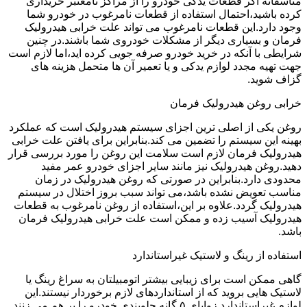
متاسفانه اگر قطعات یدکی خودرو را از مراکز نامعتبر خریداری
کرده باشید،احتمال استفاده از قطعات نامرغوب در خودرو شما
وجود دارد.این قطعات نامرغوب می تواند علت خرابی هیدرولیک
فرمان و بسیاری دیگر از مشکلات خودروی شما باشند.در چنین
شرایطی با آنکه در خرید خودرو صرفه جویی کرده اید،اما لازم است
جهت تهیه مجدد لوازم یدکی و یا تعمیر آن ها متحمل هزینه های
گزاف شوید.
خرابی روغن هیدرولیک فرمان
روغن یکی از اصلی ترین اجزای سیستم هیدرولیک است که عملکرد
بهینه این سیستم را تضمین می کند.بنابراین برای یافتن علت خرابی
هیدرولیک فرمان لازم است سلامت این روغن را مورد بررسی قرار
دهید.روغن هیدرولیک نیز مانند سایر اجزای خودرو عمر مفید
محدودی دارد.بنابراین در صورتی که روغن هیدرولیک در زمان
مناسب تعویض نشده باشد،می تواند سبب بروز اختلال در سیستم
هیدرولیک گردد.علاوه بر این،استفاده از روغن نامرغوب به قطعات
هیدرولیک آسیب زده و ممکن است علت خرابی هیدرولیک فرمان
باشد.
استفاده از رینگ و لاستیک غیراستاندارد
گاهی ممکن است برای زیبایی بیشتر اتومبیلتان به سراغ رینگ یا
لاستیک هایی بروید که از استانداردهای لازم برخوردار نیستند.این
لوازم غیراستاندارد زوایای ۵ گانه جلوبندی خودرو را بر هم می زنند