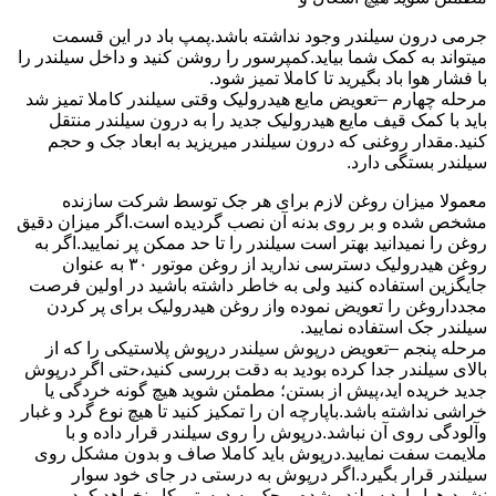
جرمی درون سیلندر وجود نداشته باشد.پمپ باد در این قسمت
میتواند به کمک شما بیاید.کمپرسور را روشن کنید و داخل سیلندر را
با فشار هوا باد بگیرید تا کاملا تمیز شود.
مرحله چهارم –تعویض مایع هیدرولیک وقتی سیلندر کاملا تمیز شد
باید با کمک قیف مایع هیدرولیک جدید را به درون سیلندر منتقل
کنید.مقدار روغنی که درون سیلندر میریزید به ابعاد جک و حجم
سیلندر بستگی دارد.
معمولا میزان روغن لازم برای هر جک توسط شرکت سازنده
مشخص شده و بر روی بدنه آن نصب گردیده است.اگر میزان دقیق
روغن را نمیدانید بهتر است سیلندر را تا حد ممکن پر نمایید.اگر به
روغن هیدرولیک دسترسی ندارید از روغن موتور ۳۰ به عنوان
جایگزین استفاده کنید ولی به خاطر داشته باشید در اولین فرصت
مجدداروغن را تعویض نموده واز روغن هیدرولیک برای پر کردن
سیلندر جک استفاده نمایید.
مرحله پنجم –تعویض درپوش سیلندر درپوش پلاستیکی را که از
بالای سیلندر جدا کرده بودید به دقت بررسی کنید،حتی اگر درپوش
جدید خریده اید،پیش از بستن؛ مطمئن شوید هیچ گونه خردگی یا
خراشی نداشته باشد.باپارچه ان را تمکیز کنید تا هیچ نوع گرد و غبار
وآلودگی روی آن نباشد.درپوش را روی سیلندر قرار داده و با
ملایمت سفت نمایید.درپوش باید کاملا صاف و بدون مشکل روی
سیلندر قرار بگیرد.اگر درپوش به درستی در جای خود سوار
نشود،هوا وارد سیلندر شده و جک به درستی کار نخواهد کرد.