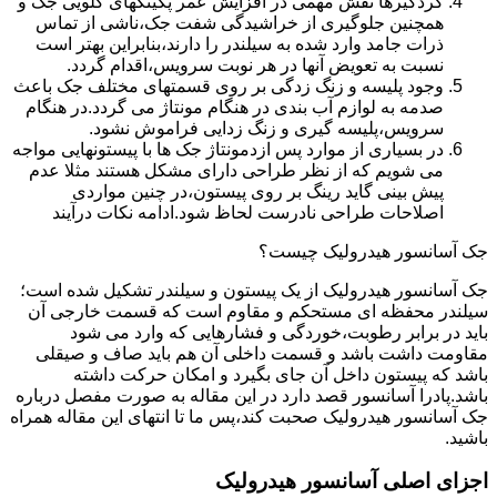
گردگیرها نقش مهمی در افزایش عمر پکینکهای گلویی جک و
همچنین جلوگیری از خراشیدگی شفت جک،ناشی از تماس
ذرات جامد وارد شده به سیلندر را دارند،بنابراین بهتر است
نسبت به تعویض آنها در هر نوبت سرویس،اقدام گردد.
وجود پلیسه و زنگ زدگی بر روی قسمتهای مختلف جک باعث
صدمه به لوازم آب بندی در هنگام مونتاژ می گردد.در هنگام
سرویس،پلیسه گیری و زنگ زدایی فراموش نشود.
در بسیاری از موارد پس ازدمونتاژ جک ها با پیستونهایی مواجه
می شویم که از نظر طراحی دارای مشکل هستند مثلا عدم
پیش بینی گاید رینگ بر روی پیستون،در چنین مواردی
اصلاحات طراحی نادرست لحاظ شود.ادامه نکات درآیند
جک آسانسور هیدرولیک چیست؟
جک آسانسور هیدرولیک از یک پیستون و سیلندر تشکیل شده است؛
سیلندر محفظه ای مستحکم و مقاوم است که قسمت خارجی آن
باید در برابر رطوبت،خوردگی و فشارهایی که وارد می شود
مقاومت داشت باشد و قسمت داخلی آن هم باید صاف و صیقلی
باشد که پیستون داخل آن جای بگیرد و امکان حرکت داشته
باشد.پادرا آسانسور قصد دارد در این مقاله به صورت مفصل درباره
جک آسانسور هیدرولیک صحبت کند،پس ما تا انتهای این مقاله همراه
باشید.
اجزای اصلی آسانسور هیدرولیک