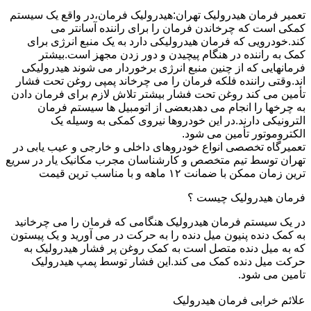
تعمیر فرمان هیدرولیک تهران:هیدرولیک فرمان،در واقع یک سیستم
کمکی است که چرخاندن فرمان را برای راننده آسانتر می
کند.خودرویی که فرمان هیدرولیکی دارد به یک منبع انرژی برای
کمک به راننده در هنگام پیچیدن و دور زدن مجهز است.بیشتر
فرمانهایی که از چنین منبع انرژی برخوردار می شوند هیدرولیکی
اند.وقتی راننده فلکه فرمان را می چرخاند پمپی روغن تحت فشار
تأمین می کند روغن تحت فشار بیشتر تلاش لازم برای فرمان دادن
به چرخها را انجام می دهدبعضی از اتومبیل ها سیستم فرمان
الترونیکی دارند.در این خودروها نیروی کمکی به وسیله یک
الکتروموتور تأمین می شود.
تعمیرگاه تخصصی انواع خودروهای داخلی و خارجی و عیب یابی در
تهران توسط تیم متخصص و کارشناسان مجرب مکانیک یار در سریع
ترین زمان ممکن با ضمانت ۱۲ ماهه و با مناسب ترین قیمت
فرمان هیدرولیک چیست ؟
در یک سیستم فرمان هیدرولیک هنگامی که فرمان را می چرخانید
به کمک دنده پنیون میل دنده را به حرکت در می آورید و یک پیستون
که به میل دنده متصل است به کمک روغن پر فشار هیدرولیک به
حرکت میل دنده کمک می کند.این فشار توسط پمپ هیدرولیک
تامین می شود.
علائم خرابی فرمان هیدرولیک