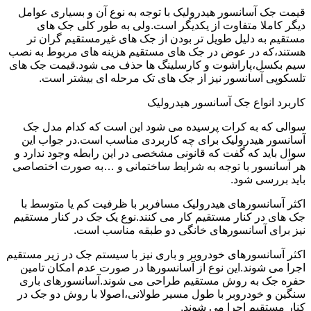
قیمت جک آسانسور هیدرولیک با توجه به نوع آن و بسیاری عوامل
دیگر کاملا متفاوت از یکدیگر است.ولی به طور کلی جک های
مستقیم به دلیل طویل تر بودن از جک های غیرمستقیم گران تر
هستند،که در عوض در جک های مستقیم هزینه های مربوط به نصب
سیم بکسل،پاراشوت و کارسلینگ ها حذف می شود.قیمت جک های
تلسکوپی آسانسور نیز از جک های تک مرحله ای بیشتر است.
کاربرد انواع جک آسانسور هیدرولیک
سوالی که به کرات پرسیده می شود این است که کدام مدل جک
آسانسور هیدرولیک برای چه کاربردی مناسب است.در جواب این
سوال باید که گفت که قانونی مشخصی در این رابطه وجود ندارد و
هر آسانسور با توجه به شرایط ساختمانی و …به صورت اختصاصی
باید بررسی شود.
اکثر آسانسورهای هیدرولیک مسافربر با ظرفیت کم یا متوسط با
جک های در کنار مستقیم کار می کنند.نوع یک جک در کنار مستقیم
نیز برای آسانسورهای خانگی دو طبقه مناسب است.
اکثر آسانسورهای خودروبر و باری نیز با سیستم جک در زیر مستقیم
اجرا می شوند.این نوع از آسانسورها در صورت عدم امکان تامین
حفره جک به روش مستقیم طراحی می شوند.آسانسورهای باری
سنگین و خودروبر با طول مسیر طولانی،اصولا با روش دو جک در
کنار مستقیم اجرا می شوند.