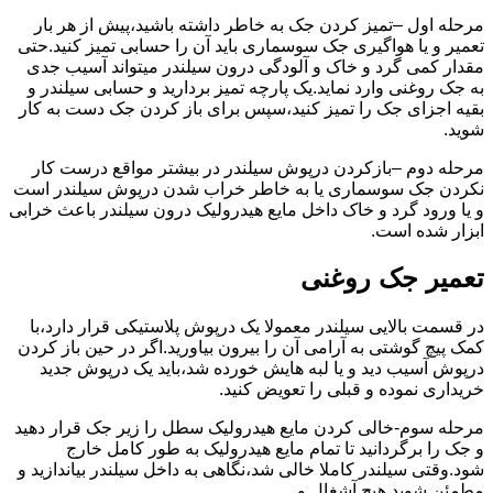
مرحله اول –تمیز کردن جک به خاطر داشته باشید،پیش از هر بار
تعمیر و یا هواگیری جک سوسماری باید آن را حسابی تمیز کنید.حتی
مقدار کمی گرد و خاک و آلودگی درون سیلندر میتواند آسیب جدی
به جک روغنی وارد نماید.یک پارچه تمیز بردارید و حسابی سیلندر و
بقیه اجزای جک را تمیز کنید،سپس برای باز کردن جک دست به کار
شوید.
مرحله دوم –بازکردن درپوش سیلندر در بیشتر مواقع درست کار
نکردن جک سوسماری یا به خاطر خراب شدن درپوش سیلندر است
و یا ورود گرد و خاک داخل مایع هیدرولیک درون سیلندر باعث خرابی
ابزار شده است.
تعمیر جک روغنی
در قسمت بالایی سیلندر معمولا یک درپوش پلاستیکی قرار دارد،با
کمک پیچ گوشتی به آرامی آن را بیرون بیاورید.اگر در حین باز کردن
درپوش آسیب دید و یا لبه هایش خورده شد،باید یک درپوش جدید
خریداری نموده و قبلی را تعویض کنید.
مرحله سوم-خالی کردن مایع هیدرولیک سطل را زیر جک قرار دهید
و جک را برگردانید تا تمام مایع هیدرولیک به طور کامل خارج
شود.وقتی سیلندر کاملا خالی شد،نگاهی به داخل سیلندر بیاندازید و
مطمئن شوید هیچ آشغال و