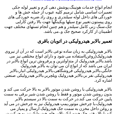
انجام انواع خدمات هونینگ،پوشش دهی کرم و تغییر لوله جکی
تعمیرات اساسی شامل ترمیم کلیه عیوب از جمله خش ها و
خوردگی های داخل لوله سیلندری و روی راد.ضربه خوردگی های
روی پیستون.تغییر نوع سیلها وپکینگها جهت بالا رفتن کارایی
جک،سنگ زنی کامل سیلندر و هم چنین انجام تستهای مختلف جهت
اطمینان از کارکرد صحیح جک و..می باشد.
تعمیر بالابر هیدرولیکی در اتوبان باقری
بالابر هیدرولیکی به زبان ساده نوعی بالابر است که در آن از نیروی
هیدرولیک(روغن)استفاده می شود و دارای انواع مختلفی نیز می
باشد.بالابر هیدرولیک از متداولترین و پرفروش ترین انواع بالابر در
ایران می باشد که از انواع آن می توان به بالابر هیدرولیک
خانگی،بالابر هیدرولیکی فروشگاهی،بالابر هیدرولیکی انبار،بالابر
هیدرولیکی نفر بر،بالابر هیدرولیک ویلچربر،بالابر هیدرولیکی صنعتی
اشاره کرد.
بالابر هیدرولیکی با روشن شدن موتور بالابر به بالا حرکت می کند و
بدون روشن شدن موتور و فقط با روشن شدن شیر برقی به سمت
پایین حرکت می کند.در حرکت به سمت بالا در سیستم بالابر
هیدرولیک،با چرخش موتور،پمپ هیدرولیک نیز به چرخش در می آید
و روغن داخل مخزن به سمت جک هیدرولیک ارسال و پمپاز می
کند.با بالا رفتن جک هیدورلیک بالابر های هیدرولیک نیز به حرکت در