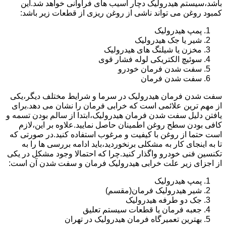
باشد،سیستم هیدرولیک دچار آسیب های فراوانی خواهد شد.این
کمبود روغن می تواند ناشی از روغن ریزی از قطعات زیر باشد:
پمپ هیدرولیک
شیر یا جک هیدرولیک
مخزن یا شیلنگ های هیدرولیک
سوئیچ الکتریکی لوله فشار قوی
سفت شدن فرمان خودرو
سفت شدن فرمان
سفت شدن فرمان هیدرولیک در سرما و شرایط مختلف دیگر،یکی
از مهم ترین علائمی است که خرابی فرمان را نشان می دهد.برای
یافتن دلیل سفت شدن فرمان هیدرولیک،ابتدا از سالم بودن تسمه و
کافی بودن سطح روغن اطمینان حاصل نمایید.علاوه بر این،لازم
است حتما از روغن با کیفیت و مرغوب استفاده کنید.در صورتی که
تا به اینجای کار به مشکلی برنخوردید،باید ادامه بررسی ها را به
تکنسین فنی خودرو واگذار کنید.چرا که احتمالا وجود مشکل در یکی
از اجزای زیر علت خرابی هیدرولیک فرمان و سفت شدن آن است:
پمپ هیدرولیک
شیر هیدرولیک فرمان(مقسم)
جک دو طرفه هیدرولیک
جعبه فرمان یا قطعات سیستم تعلیق
بهترین تعمیرگاه فرمان هیدرولیک در تهران