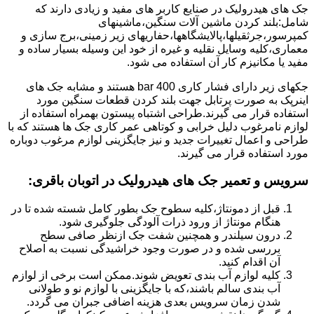
جک های هیدرولیک در صنایع کاربر های مفید و زیادی دارند که
شامل:بلند کردن ماشین آلات سنگین،ماشینهای
کمپرسور،جرثقیلها،پالایشگاهها،حفاریهای زیر زمینی،برج سازی و
معماری،کلیه وسایل نقلیه و غیره از خود این وسیله بسیار ساده و
مفید یا مکانیزم کار آن استفاده می شود.
جکهای زیر دارای فشار کاری 400 bar هستند و مشابه جک های
اینرپک به صورت پرتابل جهت بلند کردن قطعات سنگین مورد
استفاده قرار می گیرند.طراحی اشتباه پیستون بهمراه استفاده از
لوازم نامرغوب دلیل خرابی و کوتاهی عمر کاری جک ها هستند که با
طراحی و اعمال تغییرات جدید و نیز جایگزینی لوازم مرغوب دوباره
مورد استفاده قرار می گیرند.
سرویس و تعمیر جک های هیدرولیک در اتوبان باقری
:
قبل از دمونتاژ،کلیه سطوح جک بطور کامل شسته شده تا در
هنگام مونتاژ از ورود ذرات آلودگی جلوگیری شود.
درون سیلندر و همچنین شفت جک ازنظر صافی سطح
بررسی شده و در صورت وجود خراشیدگی نسبت به اصلاح
آن اقدام کنید.
کلیه لوازم آب بندی تعویض شوند.ممکن است برخی از لوازم
آب بندی سالم باشند،که با جایگزینی با لوازم نو و طولانی
شدن زمان سرویس بعدی هزینه اضافی جبران می گردد.