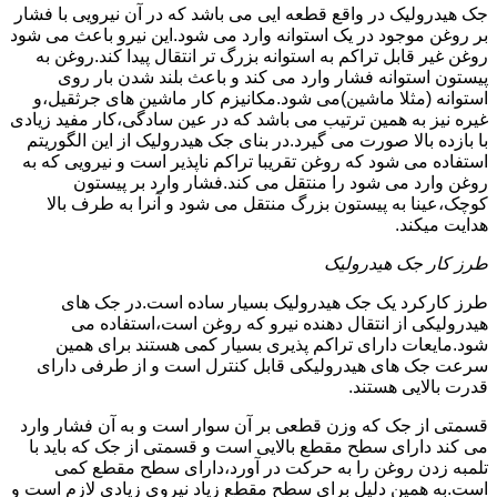
جک هیدرولیک در واقع قطعه ایی می باشد که در آن نیرویی با فشار
بر روغن موجود در یک استوانه وارد می شود.این نیرو باعث می شود
روغن غیر قابل تراکم به استوانه بزرگ تر انتقال پیدا کند.روغن به
پیستون استوانه فشار وارد می کند و باعث بلند شدن بار روی
استوانه (مثلا ماشین)می شود.مکانیزم کار ماشین های جرثقیل،و
غیره نیز به همین ترتیب می باشد که در عین سادگی،کار مفید زیادی
با بازده بالا صورت می گیرد.در بنای جک هیدرولیک از این الگوریتم
استفاده می شود که روغن تقریبا تراکم ناپذیر است و نیرویی که به
روغن وارد می شود را منتقل می کند.فشار وارد بر پیستون
کوچک،عینا به پیستون بزرگ منتقل می شود و آنرا به طرف بالا
هدایت میکند.
طرز کار جک هیدرولیک
طرز کارکرد یک جک هیدرولیک بسیار ساده است.در جک های
هیدرولیکی از انتقال دهنده نیرو که روغن است،استفاده می
شود.مایعات دارای تراکم پذیری بسیار کمی هستند برای همین
سرعت جک های هیدرولیکی قابل کنترل است و از طرفی دارای
قدرت بالایی هستند.
قسمتی از جک که وزن قطعی بر آن سوار است و به آن فشار وارد
می کند دارای سطح مقطع بالایی است و قسمتی از جک که باید با
تلمبه زدن روغن را به حرکت در آورد،دارای سطح مقطع کمی
است.به همین دلیل برای سطح مقطع زیاد نیروی زیادی لازم است و