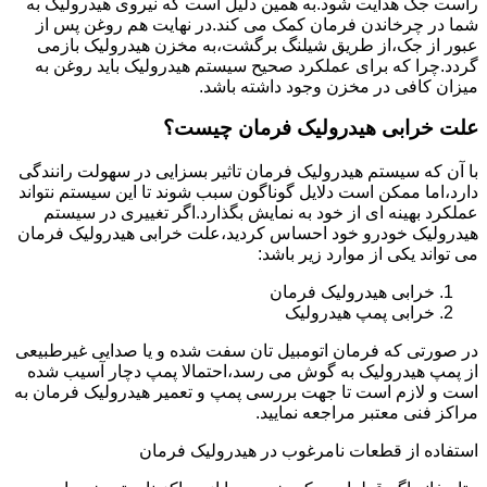
راست جک هدایت شود.به همین دلیل است که نیروی هیدرولیک به
شما در چرخاندن فرمان کمک می کند.در نهایت هم روغن پس از
عبور از جک،از طریق شیلنگ برگشت،به مخزن هیدرولیک بازمی
گردد.چرا که برای عملکرد صحیح سیستم هیدرولیک باید روغن به
میزان کافی در مخزن وجود داشته باشد.
علت خرابی هیدرولیک فرمان چیست؟
با آن که سیستم هیدرولیک فرمان تاثیر بسزایی در سهولت رانندگی
دارد،اما ممکن است دلایل گوناگون سبب شوند تا این سیستم نتواند
عملکرد بهینه ای از خود به نمایش بگذارد.اگر تغییری در سیستم
هیدرولیک خودرو خود احساس کردید،علت خرابی هیدرولیک فرمان
می تواند یکی از موارد زیر باشد:
خرابی هیدرولیک فرمان
خرابی پمپ هیدرولیک
در صورتی که فرمان اتومبیل تان سفت شده و یا صدایی غیرطبیعی
از پمپ هیدرولیک به گوش می رسد،احتمالا پمپ دچار آسیب شده
است و لازم است تا جهت بررسی پمپ و تعمیر هیدرولیک فرمان به
مراکز فنی معتبر مراجعه نمایید.
استفاده از قطعات نامرغوب در هیدرولیک فرمان