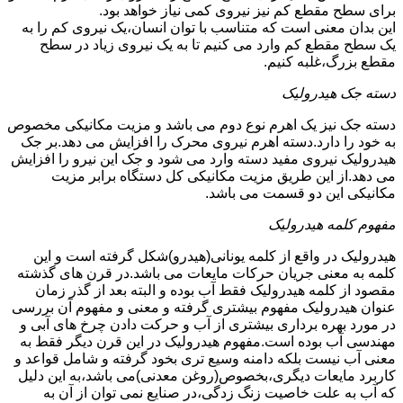
برای سطح مقطع کم نیز نیروی کمی نیاز خواهد بود.
این بدان معنی است که متناسب با توان انسان،یک نیروی کم را به
یک سطح مقطع کم وارد می کنیم تا به یک نیروی زیاد در سطح
مقطع بزرگ،غلبه کنیم.
دسته جک هیدرولیک
دسته جک نیز یک اهرم نوع دوم می باشد و مزیت مکانیکی مخصوص
به خود را دارد.دسته اهرم نیروی محرک را افزایش می دهد.بر جک
هیدرولیک نیروی مفید دسته وارد می شود و جک این نیرو را افزایش
می دهد.از این طریق مزیت مکانیکی کل دستگاه برابر مزیت
مکانیکی این دو قسمت می باشد.
مفهوم کلمه هیدرولیک
هیدرولیک در واقع از کلمه یونانی(هیدرو)شکل گرفته است و این
کلمه به معنی جریان حرکات مایعات می باشد.در قرن های گذشته
مقصود از کلمه هیدرولیک فقط آب بوده و البته بعد از گذر زمان
عنوان هیدرولیک مفهوم بیشتری گرفته و معنی و مفهوم آن بررسی
در مورد بهره برداری بیشتری از آب و حرکت دادن چرخ های آبی و
مهندسی آب بوده است.مفهوم هیدرولیک در این قرن دیگر فقط به
معنی آب نیست بلکه دامنه وسیع تری بخود گرفته و شامل قواعد و
کاربرد مایعات دیگری،بخصوص(روغن معدنی)می باشد،به این دلیل
که آب به علت خاصیت زنگ زدگی،در صنایع نمی توان از آن به