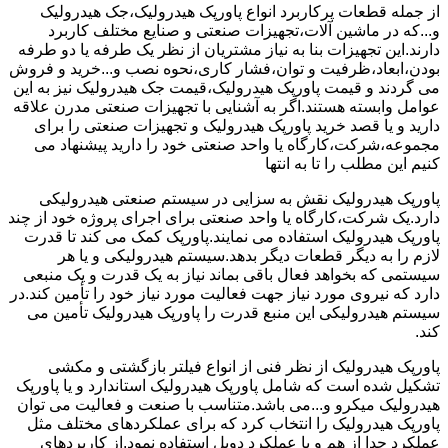
از جمله قطعات پرکاربرد انواع پاورپک هیدرولیک،جک هیدرولیک
و...که در ماشین آلات،تجهیزات صنعتی و صنایع مختلف کاربرد
دارند.این تجهیزات بنا به نیاز مشتریان از نظر یک طرفه یا دو طرفه
بودن،ابعاد،ظرفیت و توان،فشار کاری،نحوه نصب و...خرید و فروش
می گردند و قیمت پاورپک هیدرولیک،قیمت جک هیدرولیک نیز به این
عوامل وابسته هستند.اگر به آشنایی با تجهیزات صنعتی مدرن علاقه
دارید و یا قصد خرید پاورپک هیدرولیک و تجهیزات صنعتی را برای
مجموعه،شرکت،کارگاه یا واحد صنعتی خود را دارید پیشنهاد می
کنیم این مطلب را تا به انتها
پاورپک هیدرولیک نقش به سزایی در سیستم صنعتی هیدرولیکی
دارد.یک شرکت،کارگاه یا واحد صنعتی برای اجرای پروژه خود از چند
پاورپک هیدرولیک استفاده می نمایند.پاورپک کمک می کند تا قدرت
لازم را به دیگر قطعات دیگر بدهد.سیستم هیدرولیکی و یا هر
سیستمی که بخواهد فعال باقی بماند نیاز به یک قدرت و یک منبعی
دارد که نیروی مورد نیاز جهت فعالیت مورد نیاز خود را تأمین کند.در
سیستم هیدرولیکی این منبع قدرت را پاورپک هیدرولیک تأمین می
کند.
پاورپک هیدرولیک از نظر فنی از انواع فیلتر بازگشتی و مکشی
تشکیل شده است که شامل پاورپک هیدرولیک استاندارد و یا پاورپک
هیدرولیک میکرو و...می باشد.متناسب با صنعت و فعالیت می توان
پاورپک هیدرولیک را انتخاب کرد که برای عملکردهای مختلف مثل
عملکرد جدا از هم و یا عملکرد دوبل استفاده نمود.از کاربردهای