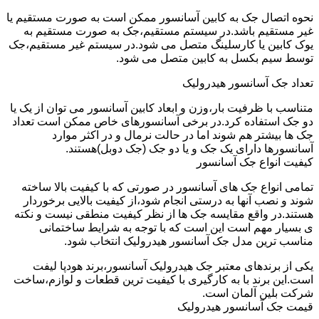
نحوه اتصال جک به کابین آسانسور ممکن است به صورت مستقیم یا
غیر مستقیم باشد.در سیستم مستقیم،جک به صورت مستقیم به
یوک کابین یا کارسلینگ متصل می شود.در سیستم غیر مستقیم،جک
توسط سیم بکسل به کابین متصل می شود.
تعداد جک آسانسور هیدرولیک
متناسب با ظرفیت بار،وزن و ابعاد کابین آسانسور می توان از یک یا
دو جک استفاده کرد.در برخی آسانسورهای خاص ممکن است تعداد
جک ها بیشتر هم شوند اما در حالت نرمال و در اکثر موارد
آسانسورها دارای یک جک و یا دو جک (جک دوبل)هستند.
کیفیت انواع جک آسانسور
تمامی انواع جک های آسانسور در صورتی که با کیفیت بالا ساخته
شوند و نصب آنها به درستی انجام شود،از کیفیت بالایی برخوردار
هستند.در واقع مقایسه جک ها از نظر کیفیت منطقی نیست و نکته
ی بسیار مهم است این است که با توجه به شرایط ساختمانی
مناسب ترین مدل جک آسانسور هیدرولیک انتخاب شود.
یکی از برندهای معتبر جک هیدرولیک آسانسور،برند هودپا لیفت
است.این برند با به کارگیری با کیفیت ترین قطعات و لوازم،ساخت
شرکت بلین آلمان است.
قیمت جک آسانسور هیدرولیک