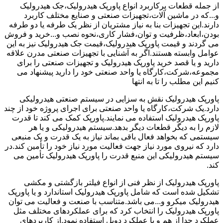
از جمله قطعات پرکاربرد انواع پاورپک هیدرولیک،جک هیدرولیک
و...که در ماشین آلات،تجهیزات صنعتی و صنایع مختلف کاربرد
دارند.این تجهیزات بنا به نیاز مشتریان از نظر یک طرفه یا دو طرفه
بودن،ابعاد،ظرفیت و توان،فشار کاری،نحوه نصب و...خرید و فروش
می گردند و قیمت پاورپک هیدرولیک،قیمت جک هیدرولیک نیز به این
عوامل وابسته هستند.اگر به آشنایی با تجهیزات صنعتی مدرن علاقه
دارید و یا قصد خرید پاورپک هیدرولیک و تجهیزات صنعتی را برای
مجموعه،شرکت،کارگاه یا واحد صنعتی خود را دارید پیشنهاد می
کنیم این مطلب را تا به انتها
پاورپک هیدرولیک نقش به سزایی در سیستم صنعتی هیدرولیکی
دارد.یک شرکت،کارگاه یا واحد صنعتی برای اجرای پروژه خود از چند
پاورپک هیدرولیک استفاده می نمایند.پاورپک کمک می کند تا قدرت
لازم را به دیگر قطعات دیگر بدهد.سیستم هیدرولیکی و یا هر
سیستمی که بخواهد فعال باقی بماند نیاز به یک قدرت و یک منبعی
دارد که نیروی مورد نیاز جهت فعالیت مورد نیاز خود را تأمین کند.در
سیستم هیدرولیکی این منبع قدرت را پاورپک هیدرولیک تأمین می
کند.
پاورپک هیدرولیک از نظر فنی از انواع فیلتر بازگشتی و مکشی
تشکیل شده است که شامل پاورپک هیدرولیک استاندارد و یا پاورپک
هیدرولیک میکرو و...می باشد.متناسب با صنعت و فعالیت می توان
پاورپک هیدرولیک را انتخاب کرد که برای عملکردهای مختلف مثل
عملکرد جدا از هم و یا عملکرد دوبل استفاده نمود.از کاربردهای