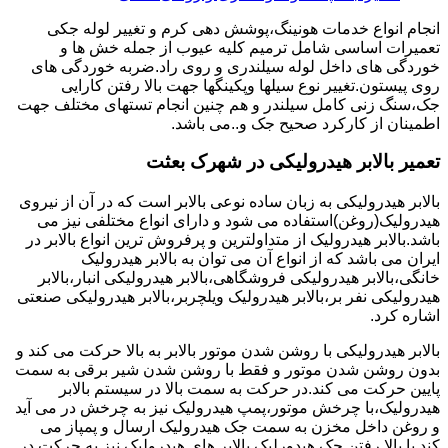
انجام انواع خدمات هونینگ،پوشش دهی کرم و تغییر لوله جکی
تعمیرات اساسی شامل ترمیم کلیه عیوب از جمله خش ها و
خوردگی های داخل لوله سیلندری و روی راد.ضربه خوردگی های
روی پیستون.تغییر نوع سیلها وپکینگها جهت بالا رفتن کارایی
جک،سنگ زنی کامل سیلندر و هم چنین انجام تستهای مختلف جهت
اطمینان از کارکرد صحیح جک و..می باشد.
تعمیر بالابر هیدرولیکی در شهرک بعثت
بالابر هیدرولیکی به زبان ساده نوعی بالابر است که در آن از نیروی
هیدرولیک(روغن)استفاده می شود و دارای انواع مختلفی نیز می
باشد.بالابر هیدرولیک از متداولترین و پرفروش ترین انواع بالابر در
ایران می باشد که از انواع آن می توان به بالابر هیدرولیک
خانگی،بالابر هیدرولیکی فروشگاهی،بالابر هیدرولیکی انبار،بالابر
هیدرولیکی نفر بر،بالابر هیدرولیک ویلچربر،بالابر هیدرولیکی صنعتی
اشاره کرد.
بالابر هیدرولیکی با روشن شدن موتور بالابر به بالا حرکت می کند و
بدون روشن شدن موتور و فقط با روشن شدن شیر برقی به سمت
پایین حرکت می کند.در حرکت به سمت بالا در سیستم بالابر
هیدرولیک،با چرخش موتور،پمپ هیدرولیک نیز به چرخش در می آید
و روغن داخل مخزن به سمت جک هیدرولیک ارسال و پمپاز می
کند.با بالا رفتن جک هیدورلیک بالابر های هیدرولیک نیز به حرکت در