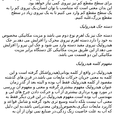
برای سطح مقطع کم نیز نیروی کمی نیاز خواهد بود.
این بدان معنی است که متناسب با توان انسان،یک نیروی کم را به
یک سطح مقطع کم وارد می کنیم تا به یک نیروی زیاد در سطح
مقطع بزرگ،غلبه کنیم.
دسته جک هیدرولیک
دسته جک نیز یک اهرم نوع دوم می باشد و مزیت مکانیکی مخصوص
به خود را دارد.دسته اهرم نیروی محرک را افزایش می دهد.بر جک
هیدرولیک نیروی مفید دسته وارد می شود و جک این نیرو را افزایش
می دهد.از این طریق مزیت مکانیکی کل دستگاه برابر مزیت
مکانیکی این دو قسمت می باشد.
مفهوم کلمه هیدرولیک
هیدرولیک در واقع از کلمه یونانی(هیدرو)شکل گرفته است و این
کلمه به معنی جریان حرکات مایعات می باشد.در قرن های گذشته
مقصود از کلمه هیدرولیک فقط آب بوده و البته بعد از گذر زمان
عنوان هیدرولیک مفهوم بیشتری گرفته و معنی و مفهوم آن بررسی
در مورد بهره برداری بیشتری از آب و حرکت دادن چرخ های آبی و
مهندسی آب بوده است.مفهوم هیدرولیک در این قرن دیگر فقط به
معنی آب نیست بلکه دامنه وسیع تری بخود گرفته و شامل قواعد و
کاربرد مایعات دیگری،بخصوص(روغن معدنی)می باشد،به این دلیل
که آب به علت خاصیت زنگ زدگی،در صنایع نمی توان از آن به