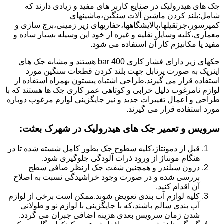
جک های هیدرولیک در صنایع کاربر های مفید و زیادی دارند که
شامل:بلند کردن ماشین آلات سنگین،ماشینهای
کمپرسور،جرثقیلها،پالایشگاهها،حفاریهای زیر زمینی،برج سازی و
معماری،کلیه وسایل نقلیه و غیره از خود این وسیله بسیار ساده و
مفید یا مکانیزم کار آن استفاده می شود.
جکهای زیر دارای فشار کاری 400 bar هستند و مشابه جک های
اینرپک به صورت پرتابل جهت بلند کردن قطعات سنگین مورد
استفاده قرار می گیرند.طراحی اشتباه پیستون بهمراه استفاده از
لوازم نامرغوب دلیل خرابی و کوتاهی عمر کاری جک ها هستند که با
طراحی و اعمال تغییرات جدید و نیز جایگزینی لوازم مرغوب دوباره
مورد استفاده قرار می گیرند.
سرویس و تعمیر جک های هیدرولیک در شهرک بعثت
:
قبل از دمونتاژ،کلیه سطوح جک بطور کامل شسته شده تا در
هنگام مونتاژ از ورود ذرات آلودگی جلوگیری شود.
درون سیلندر و همچنین شفت جک ازنظر صافی سطح
بررسی شده و در صورت وجود خراشیدگی نسبت به اصلاح
آن اقدام کنید.
کلیه لوازم آب بندی تعویض شوند.ممکن است برخی از لوازم
آب بندی سالم باشند،که با جایگزینی با لوازم نو و طولانی
شدن زمان سرویس بعدی هزینه اضافی جبران می گردد.