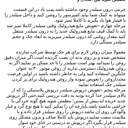
جرمی درون سیلندر وجود نداشته باشد.پمپ باد در این قسمت
میتواند به کمک شما بیاید.کمپرسور را روشن کنید و داخل سیلندر را
با فشار هوا باد بگیرید تا کاملا تمیز شود.
مرحله چهارم –تعویض مایع هیدرولیک وقتی سیلندر کاملا تمیز شد
باید با کمک قیف مایع هیدرولیک جدید را به درون سیلندر منتقل
کنید.مقدار روغنی که درون سیلندر میریزید به ابعاد جک و حجم
سیلندر بستگی دارد.
معمولا میزان روغن لازم برای هر جک توسط شرکت سازنده
مشخص شده و بر روی بدنه آن نصب گردیده است.اگر میزان دقیق
روغن را نمیدانید بهتر است سیلندر را تا حد ممکن پر نمایید.اگر به
روغن هیدرولیک دسترسی ندارید از روغن موتور ۳۰ به عنوان
جایگزین استفاده کنید ولی به خاطر داشته باشید در اولین فرصت
مجدداروغن را تعویض نموده واز روغن هیدرولیک برای پر کردن
سیلندر جک استفاده نمایید.
مرحله پنجم –تعویض درپوش سیلندر درپوش پلاستیکی را که از
بالای سیلندر جدا کرده بودید به دقت بررسی کنید،حتی اگر درپوش
جدید خریده اید،پیش از بستن؛ مطمئن شوید هیچ گونه خردگی یا
خراشی نداشته باشد.باپارچه ان را تمکیز کنید تا هیچ نوع گرد و غبار
وآلودگی روی آن نباشد.درپوش را روی سیلندر قرار داده و با
ملایمت سفت نمایید.درپوش باید کاملا صاف و بدون مشکل روی
سیلندر قرار بگیرد.اگر درپوش به درستی در جای خود سوار
نشود،هوا وارد سیلندر شده و جک به درستی کار نخواهد کرد.