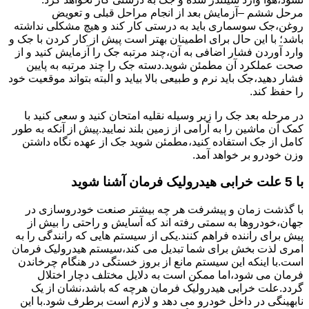
مرحل ششم –آزمایش بعد از انجام مراحل قبلی و تعویض
روغن،جک سوسماری باید به درستی کار کند و هیچ مشکلی نداشته
باشد؛ با این حال برای اطمینان بهتر است پیش از کار کردن با جک و
وارد آوردن فشار اضافی به آن،چند مرتبه جک را آزمایش کنید و از
صحت عملکرد آن مطمئن شوید.دسته جک را چند مرتبه به پایین
فشار دهید،جک باید نرم و طبیعی بالا بیاید و البته بتواند موقعیت خود
را حفظ کند.
در مرحله بعد جک را زیر وسیله نقلیه امتحان کنید و سعی کنید با
کمک آن ماشین را به آرامی از زمین بلند نمایید.پیش از آنکه به طور
کامل از جک استفاده کنید،مطمئن شوید جک از عهده نگاه داشتن
وزن خودرو بر خواهد آمد.
با 5 علت خرابی هیدرولیک فرمان آشنا شوید
با گذشت زمان و پیشرفت هر چه بیشتر صنعت خودروسازی در
جهان،خودروها به سمتی رفته اند که آسایش و راحتی را بیش از
پیش برای راننده فراهم کنند.یکی از سیستم هایی که رانندگی را به
امری لذت بخش برای شما تبدیل می کند،سیستم هیدرولیک فرمان
است.با اینکه این سیستم مانع از بروز خستگی در هنگام چرخاندن
فرمان می شود،اما ممکن است به دلایل مختلف دچار اختلال
گردد.علت خرابی هیدرولیک فرمان هرچه که باشد،نشان از یک
نابهینگی در داخل خودرو می دهد و لازم است برطرف شود.با این