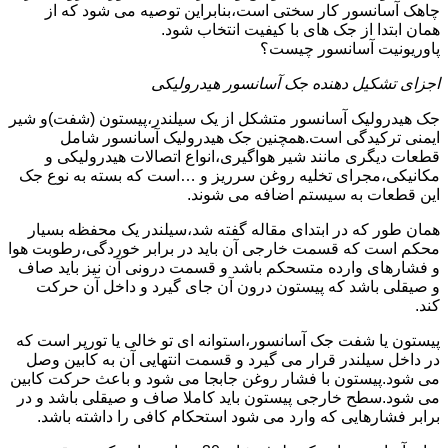
چاهک آسانسور کار سختی است،بنابراین توصیه می شود که از
همان ابتدا از جک های با کیفیت انتخاب شود.
پاوریونیت آسانسور چیست؟
اجزای تشکیل دهنده جک آسانسور هیدرولیکی
جک هیدرولیک آسانسور متشکل از یک سیلندر،پیستون (شفت)و شیر
ایمنی ترکیدگی است.همچنین جک هیدرولیک آسانسور شامل
قطعات دیگری مانند شیر هواگیری،انواع اتصالات هیدرولیکی و
مکانیکی،مجرای تخلیه روغن سرریز و …است که بسته به نوع جک
این قطعات به سیستم اضافه می شوند.
همان طور که در ابتدای مقاله گفته شد،سیلندر یک محفظه بسیار
محکم است که قسمت خارجی آن باید در برابر خوردگی،رطوبت هوا
و فشارهای وارده متسحکم باشد و قسمت درونی آن نیز باید صاف
و صیقلی باشد که پیستون درون آن جای گیرد و داخل آن حرکت
کند.
پیستون یا شفت جک آسانسور،استوانه ای تو خالی یا تورپر است که
در داخل سیلندر قرار می گیرد و قسمت انتهایی آن به کابین وصل
می شود.پیستون با فشار روغن جابجا می شود و باعث حرکت کابین
می شود.سطح خارجی پیستون باید کاملا صاف و صیقلی باشد و در
برابر فشارهایی که وارد می شود استحکام کافی را داشته باشد.