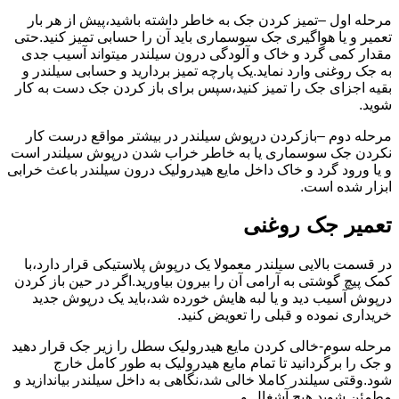
مرحله اول –تمیز کردن جک به خاطر داشته باشید،پیش از هر بار
تعمیر و یا هواگیری جک سوسماری باید آن را حسابی تمیز کنید.حتی
مقدار کمی گرد و خاک و آلودگی درون سیلندر میتواند آسیب جدی
به جک روغنی وارد نماید.یک پارچه تمیز بردارید و حسابی سیلندر و
بقیه اجزای جک را تمیز کنید،سپس برای باز کردن جک دست به کار
شوید.
مرحله دوم –بازکردن درپوش سیلندر در بیشتر مواقع درست کار
نکردن جک سوسماری یا به خاطر خراب شدن درپوش سیلندر است
و یا ورود گرد و خاک داخل مایع هیدرولیک درون سیلندر باعث خرابی
ابزار شده است.
تعمیر جک روغنی
در قسمت بالایی سیلندر معمولا یک درپوش پلاستیکی قرار دارد،با
کمک پیچ گوشتی به آرامی آن را بیرون بیاورید.اگر در حین باز کردن
درپوش آسیب دید و یا لبه هایش خورده شد،باید یک درپوش جدید
خریداری نموده و قبلی را تعویض کنید.
مرحله سوم-خالی کردن مایع هیدرولیک سطل را زیر جک قرار دهید
و جک را برگردانید تا تمام مایع هیدرولیک به طور کامل خارج
شود.وقتی سیلندر کاملا خالی شد،نگاهی به داخل سیلندر بیاندازید و
مطمئن شوید هیچ آشغال و