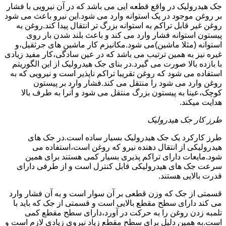
جک هیدرولیک در واقع قطعه ایی می باشد که در آن نیرویی با فشار
بر روغن موجود در یک استوانه وارد می شود.این نیرو باعث می شود
روغن غیر قابل تراکم به استوانه بزرگ تر انتقال پیدا کند.روغن به
پیستون استوانه فشار وارد می کند و باعث بلند شدن بار روی
استوانه (مثلا ماشین)می شود.مکانیزم کار ماشین های جرثقیل،و
غیره نیز به همین ترتیب می باشد که در عین سادگی،کار مفید زیادی
با بازده بالا صورت می گیرد.در بنای جک هیدرولیک از این الگوریتم
استفاده می شود که روغن تقریبا تراکم ناپذیر است و نیرویی که به
روغن وارد می شود را منتقل می کند.فشار وارد بر پیستون
کوچک،عینا به پیستون بزرگ منتقل می شود و آنرا به طرف بالا
هدایت میکند.
طرز کار جک هیدرولیک
طرز کارکرد یک جک هیدرولیک بسیار ساده است.در جک های
هیدرولیکی از انتقال دهنده نیرو که روغن است،استفاده می
شود.مایعات دارای تراکم پذیری بسیار کمی هستند برای همین
سرعت جک های هیدرولیکی قابل کنترل است و از طرفی دارای
قدرت بالایی هستند.
قسمتی از جک که وزن قطعی بر آن سوار است و به آن فشار وارد
می کند دارای سطح مقطع بالایی است و قسمتی از جک که باید با
تلمبه زدن روغن را به حرکت در آورد،دارای سطح مقطع کمی
است.به همین دلیل برای سطح مقطع زیاد نیروی زیادی لازم است و