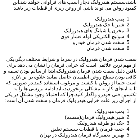
باشد،سیستم هیدرولیک دچار آسیب های فراوانی خواهد شد.این
کمبود روغن می تواند ناشی از روغن ریزی از قطعات زیر باشد:
پمپ هیدرولیک
شیر یا جک هیدرولیک
مخزن یا شیلنگ های هیدرولیک
سوئیچ الکتریکی لوله فشار قوی
سفت شدن فرمان خودرو
سفت شدن فرمان
سفت شدن فرمان هیدرولیک در سرما و شرایط مختلف دیگر،یکی
از مهم ترین علائمی است که خرابی فرمان را نشان می دهد.برای
یافتن دلیل سفت شدن فرمان هیدرولیک،ابتدا از سالم بودن تسمه و
کافی بودن سطح روغن اطمینان حاصل نمایید.علاوه بر این،لازم
است حتما از روغن با کیفیت و مرغوب استفاده کنید.در صورتی که
تا به اینجای کار به مشکلی برنخوردید،باید ادامه بررسی ها را به
تکنسین فنی خودرو واگذار کنید.چرا که احتمالا وجود مشکل در یکی
از اجزای زیر علت خرابی هیدرولیک فرمان و سفت شدن آن است:
پمپ هیدرولیک
شیر هیدرولیک فرمان(مقسم)
جک دو طرفه هیدرولیک
جعبه فرمان یا قطعات سیستم تعلیق
بهترین تعمیرگاه فرمان هیدرولیک در تهران