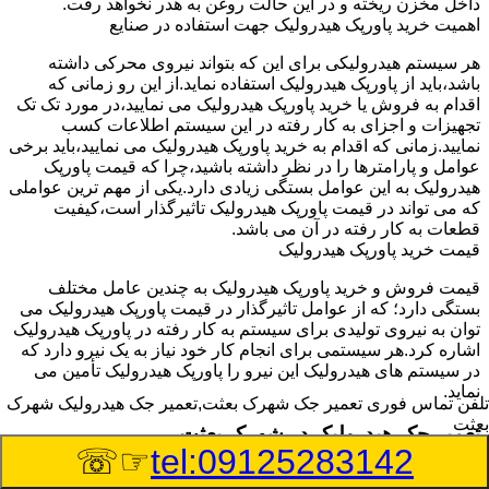
داخل مخزن ریخته و در این حالت روغن به هدر نخواهد رفت.
اهمیت خرید پاورپک هیدرولیک جهت استفاده در صنایع
هر سیستم هیدرولیکی برای این که بتواند نیروی محرکی داشته
باشد،باید از پاورپک هیدرولیک استفاده نماید.از این رو زمانی که
اقدام به فروش یا خرید پاورپک هیدرولیک می نمایید،در مورد تک تک
تجهیزات و اجزای به کار رفته در این سیستم اطلاعات کسب
نمایید.زمانی که اقدام به خرید پاورپک هیدرولیک می نمایید،باید برخی
عوامل و پارامترها را در نظر داشته باشید،چرا که قیمت پاورپک
هیدرولیک به این عوامل بستگی زیادی دارد.یکی از مهم ترین عواملی
که می تواند در قیمت پاورپک هیدرولیک تاثیرگذار است،کیفیت
قطعات به کار رفته در آن می باشد.
قیمت خرید پاورپک هیدرولیک
قیمت فروش و خرید پاورپک هیدرولیک به چندین عامل مختلف
بستگی دارد؛ که از عوامل تاثیرگذار در قیمت پاورپک هیدرولیک می
توان به نیروی تولیدی برای سیستم به کار رفته در پاورپک هیدرولیک
اشاره کرد.هر سیستمی برای انجام کار خود نیاز به یک نیرو دارد که
در سیستم های هیدرولیک این نیرو را پاورپک هیدرولیک تأمین می
نماید.
تلفن تماس فوری
تعمیر جک شهرک بعثت,تعمیر جک هیدرولیک شهرک
بعثت
تعمیر جک هیدرولیک در شهرک بعثت
☞☏
tel:09125283142
وسیله‎ای که با عملکرد خود موجب بلند شدن اهرم و یا وزن سنگین