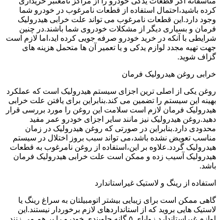
متاسفانه اگر قطعات یدکی خودرو را از مراکز نامعتبر خریداری
کرده باشید،احتمال استفاده از قطعات نامرغوب در خودرو شما
وجود دارد.این قطعات نامرغوب می تواند علت خرابی هیدرولیک
فرمان و بسیاری دیگر از مشکلات خودروی شما باشند.در چنین
شرایطی با آنکه در خرید خودرو صرفه جویی کرده اید،اما لازم است
جهت تهیه مجدد لوازم یدکی و یا تعمیر آن ها متحمل هزینه های
گزاف شوید.
خرابی روغن هیدرولیک فرمان
روغن یکی از اصلی ترین اجزای سیستم هیدرولیک است که عملکرد
بهینه این سیستم را تضمین می کند.بنابراین برای یافتن علت خرابی
هیدرولیک فرمان لازم است سلامت این روغن را مورد بررسی قرار
دهید.روغن هیدرولیک نیز مانند سایر اجزای خودرو عمر مفید
محدودی دارد.بنابراین در صورتی که روغن هیدرولیک در زمان
مناسب تعویض نشده باشد،می تواند سبب بروز اختلال در سیستم
هیدرولیک گردد.علاوه بر این،استفاده از روغن نامرغوب به قطعات
هیدرولیک آسیب زده و ممکن است علت خرابی هیدرولیک فرمان
باشد.
استفاده از رینگ و لاستیک غیراستاندارد
گاهی ممکن است برای زیبایی بیشتر اتومبیلتان به سراغ رینگ یا
لاستیک هایی بروید که از استانداردهای لازم برخوردار نیستند.این
لوازم غیراستاندارد زوایای ۵ گانه جلوبندی خودرو را بر هم می زنند