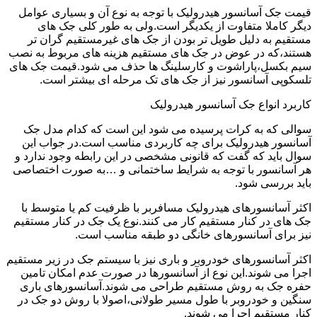
قیمت جک آسانسور هیدرولیک با توجه به نوع آن و بسیاری عوامل
دیگر کاملا متفاوت از یکدیگر است.ولی به طور کلی جک های
مستقیم به دلیل طویل تر بودن از جک های غیرمستقیم گران تر
هستند،که در عوض در جک های مستقیم هزینه های مربوط به نصب
سیم بکسل،پاراشوت و کارسلینگ ها حذف می شود.قیمت جک های
تلسکوپی آسانسور نیز از جک های تک مرحله ای بیشتر است.
کاربرد انواع جک آسانسور هیدرولیک
سوالی که به کرات پرسیده می شود این است که کدام مدل جک
آسانسور هیدرولیک برای چه کاربردی مناسب است.در جواب این
سوال باید که گفت که قانونی مشخصی در این رابطه وجود ندارد و
هر آسانسور با توجه به شرایط ساختمانی و …به صورت اختصاصی
باید بررسی شود.
اکثر آسانسورهای هیدرولیک مسافربر با ظرفیت کم یا متوسط با
جک های در کنار مستقیم کار می کنند.نوع یک جک در کنار مستقیم
نیز برای آسانسورهای خانگی دو طبقه مناسب است.
اکثر آسانسورهای خودروبر و باری نیز با سیستم جک در زیر مستقیم
اجرا می شوند.این نوع از آسانسورها در صورت عدم امکان تامین
حفره جک به روش مستقیم طراحی می شوند.آسانسورهای باری
سنگین و خودروبر با طول مسیر طولانی،اصولا با روش دو جک در
کنار مستقیم اجرا می شوند.