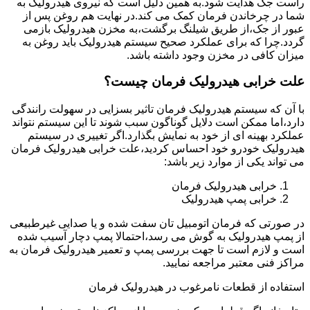
راست جک هدایت شود.به همین دلیل است که نیروی هیدرولیک به
شما در چرخاندن فرمان کمک می کند.در نهایت هم روغن پس از
عبور از جک،از طریق شیلنگ برگشت،به مخزن هیدرولیک بازمی
گردد.چرا که برای عملکرد صحیح سیستم هیدرولیک باید روغن به
میزان کافی در مخزن وجود داشته باشد.
علت خرابی هیدرولیک فرمان چیست؟
با آن که سیستم هیدرولیک فرمان تاثیر بسزایی در سهولت رانندگی
دارد،اما ممکن است دلایل گوناگون سبب شوند تا این سیستم نتواند
عملکرد بهینه ای از خود به نمایش بگذارد.اگر تغییری در سیستم
هیدرولیک خودرو خود احساس کردید،علت خرابی هیدرولیک فرمان
می تواند یکی از موارد زیر باشد:
خرابی هیدرولیک فرمان
خرابی پمپ هیدرولیک
در صورتی که فرمان اتومبیل تان سفت شده و یا صدایی غیرطبیعی
از پمپ هیدرولیک به گوش می رسد،احتمالا پمپ دچار آسیب شده
است و لازم است تا جهت بررسی پمپ و تعمیر هیدرولیک فرمان به
مراکز فنی معتبر مراجعه نمایید.
استفاده از قطعات نامرغوب در هیدرولیک فرمان