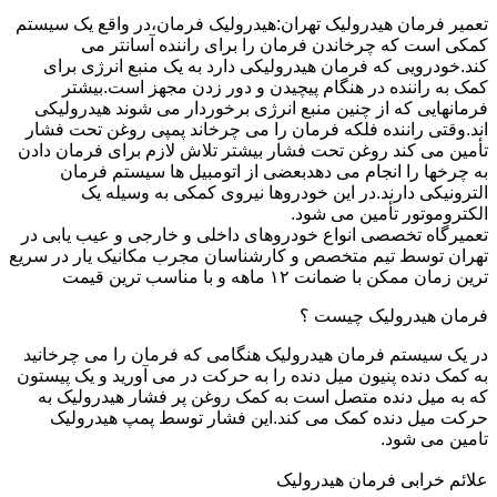
تعمیر فرمان هیدرولیک تهران:هیدرولیک فرمان،در واقع یک سیستم
کمکی است که چرخاندن فرمان را برای راننده آسانتر می
کند.خودرویی که فرمان هیدرولیکی دارد به یک منبع انرژی برای
کمک به راننده در هنگام پیچیدن و دور زدن مجهز است.بیشتر
فرمانهایی که از چنین منبع انرژی برخوردار می شوند هیدرولیکی
اند.وقتی راننده فلکه فرمان را می چرخاند پمپی روغن تحت فشار
تأمین می کند روغن تحت فشار بیشتر تلاش لازم برای فرمان دادن
به چرخها را انجام می دهدبعضی از اتومبیل ها سیستم فرمان
الترونیکی دارند.در این خودروها نیروی کمکی به وسیله یک
الکتروموتور تأمین می شود.
تعمیرگاه تخصصی انواع خودروهای داخلی و خارجی و عیب یابی در
تهران توسط تیم متخصص و کارشناسان مجرب مکانیک یار در سریع
ترین زمان ممکن با ضمانت ۱۲ ماهه و با مناسب ترین قیمت
فرمان هیدرولیک چیست ؟
در یک سیستم فرمان هیدرولیک هنگامی که فرمان را می چرخانید
به کمک دنده پنیون میل دنده را به حرکت در می آورید و یک پیستون
که به میل دنده متصل است به کمک روغن پر فشار هیدرولیک به
حرکت میل دنده کمک می کند.این فشار توسط پمپ هیدرولیک
تامین می شود.
علائم خرابی فرمان هیدرولیک