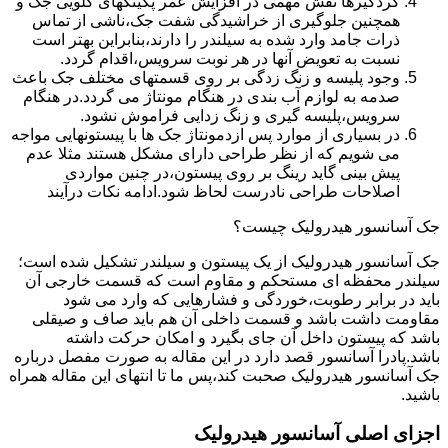
گردگیرها نقش مهمی در افزایش عمر پکینکهای گلویی جک و
همچنین جلوگیری از خراشیدگی شفت جک،ناشی از تماس
ذرات جامد وارد شده به سیلندر را دارند،بنابراین بهتر است
نسبت به تعویض آنها در هر نوبت سرویس،اقدام گردد.
وجود پلیسه و زنگ زدگی بر روی قسمتهای مختلف جک باعث
صدمه به لوازم آب بندی در هنگام مونتاژ می گردد.در هنگام
سرویس،پلیسه گیری و زنگ زدایی فراموش نشود.
در بسیاری از موارد پس ازدمونتاژ جک ها با پیستونهایی مواجه
می شویم که از نظر طراحی دارای مشکل هستند مثلا عدم
پیش بینی گاید رینگ بر روی پیستون،در چنین مواردی
اصلاحات طراحی نادرست لحاظ شود.ادامه نکات درآیند
جک آسانسور هیدرولیک چیست؟
جک آسانسور هیدرولیک از یک پیستون و سیلندر تشکیل شده است؛
سیلندر محفظه ای مستحکم و مقاوم است که قسمت خارجی آن
باید در برابر رطوبت،خوردگی و فشارهایی که وارد می شود
مقاومت داشت باشد و قسمت داخلی آن هم باید صاف و صیقلی
باشد که پیستون داخل آن جای بگیرد و امکان حرکت داشته
باشد.پادرا آسانسور قصد دارد در این مقاله به صورت مفصل درباره
جک آسانسور هیدرولیک صحبت کند،پس ما تا انتهای این مقاله همراه
باشید.
اجزای اصلی آسانسور هیدرولیک