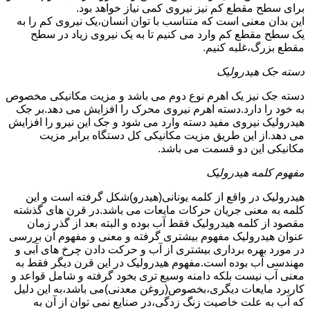
برای سطح مقطع کم نیز نیروی کمی نیاز خواهد بود.
این بدان معنی است که متناسب با توان انسان،یک نیروی کم را به
یک سطح مقطع کم وارد می کنیم تا به یک نیروی زیاد در سطح
مقطع بزرگ،غلبه کنیم.
دسته جک هیدرولیک
دسته جک نیز یک اهرم نوع دوم می باشد و مزیت مکانیکی مخصوص
به خود را دارد.دسته اهرم نیروی محرک را افزایش می دهد.بر جک
هیدرولیک نیروی مفید دسته وارد می شود و جک این نیرو را افزایش
می دهد.از این طریق مزیت مکانیکی کل دستگاه برابر مزیت
مکانیکی این دو قسمت می باشد.
مفهوم کلمه هیدرولیک
هیدرولیک در واقع از کلمه یونانی(هیدرو)شکل گرفته است و این
کلمه به معنی جریان حرکات مایعات می باشد.در قرن های گذشته
مقصود از کلمه هیدرولیک فقط آب بوده و البته بعد از گذر زمان
عنوان هیدرولیک مفهوم بیشتری گرفته و معنی و مفهوم آن بررسی
در مورد بهره برداری بیشتری از آب و حرکت دادن چرخ های آبی و
مهندسی آب بوده است.مفهوم هیدرولیک در این قرن دیگر فقط به
معنی آب نیست بلکه دامنه وسیع تری بخود گرفته و شامل قواعد و
کاربرد مایعات دیگری،بخصوص(روغن معدنی)می باشد،به این دلیل
که آب به علت خاصیت زنگ زدگی،در صنایع نمی توان از آن به