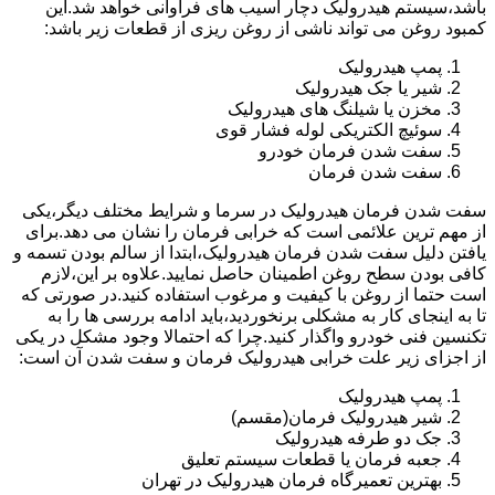
باشد،سیستم هیدرولیک دچار آسیب های فراوانی خواهد شد.این
کمبود روغن می تواند ناشی از روغن ریزی از قطعات زیر باشد:
پمپ هیدرولیک
شیر یا جک هیدرولیک
مخزن یا شیلنگ های هیدرولیک
سوئیچ الکتریکی لوله فشار قوی
سفت شدن فرمان خودرو
سفت شدن فرمان
سفت شدن فرمان هیدرولیک در سرما و شرایط مختلف دیگر،یکی
از مهم ترین علائمی است که خرابی فرمان را نشان می دهد.برای
یافتن دلیل سفت شدن فرمان هیدرولیک،ابتدا از سالم بودن تسمه و
کافی بودن سطح روغن اطمینان حاصل نمایید.علاوه بر این،لازم
است حتما از روغن با کیفیت و مرغوب استفاده کنید.در صورتی که
تا به اینجای کار به مشکلی برنخوردید،باید ادامه بررسی ها را به
تکنسین فنی خودرو واگذار کنید.چرا که احتمالا وجود مشکل در یکی
از اجزای زیر علت خرابی هیدرولیک فرمان و سفت شدن آن است:
پمپ هیدرولیک
شیر هیدرولیک فرمان(مقسم)
جک دو طرفه هیدرولیک
جعبه فرمان یا قطعات سیستم تعلیق
بهترین تعمیرگاه فرمان هیدرولیک در تهران