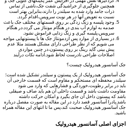
گردگیرها نقش مهمی در افزایش عمر پکینکهای گلویی جک و
همچنین جلوگیری از خراشیدگی شفت جک،ناشی از تماس
ذرات جامد وارد شده به سیلندر را دارند،بنابراین بهتر است
نسبت به تعویض آنها در هر نوبت سرویس،اقدام گردد.
وجود پلیسه و زنگ زدگی بر روی قسمتهای مختلف جک باعث
صدمه به لوازم آب بندی در هنگام مونتاژ می گردد.در هنگام
سرویس،پلیسه گیری و زنگ زدایی فراموش نشود.
در بسیاری از موارد پس ازدمونتاژ جک ها با پیستونهایی مواجه
می شویم که از نظر طراحی دارای مشکل هستند مثلا عدم
پیش بینی گاید رینگ بر روی پیستون،در چنین مواردی
اصلاحات طراحی نادرست لحاظ شود.ادامه نکات درآیند
جک آسانسور هیدرولیک چیست؟
جک آسانسور هیدرولیک از یک پیستون و سیلندر تشکیل شده است؛
سیلندر محفظه ای مستحکم و مقاوم است که قسمت خارجی آن
باید در برابر رطوبت،خوردگی و فشارهایی که وارد می شود
مقاومت داشت باشد و قسمت داخلی آن هم باید صاف و صیقلی
باشد که پیستون داخل آن جای بگیرد و امکان حرکت داشته
باشد.پادرا آسانسور قصد دارد در این مقاله به صورت مفصل درباره
جک آسانسور هیدرولیک صحبت کند،پس ما تا انتهای این مقاله همراه
باشید.
اجزای اصلی آسانسور هیدرولیک