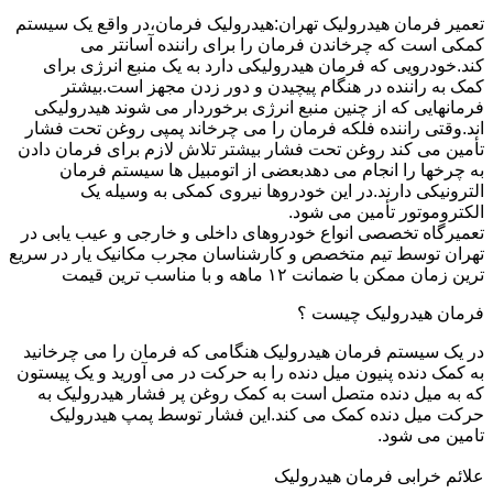
تعمیر فرمان هیدرولیک تهران:هیدرولیک فرمان،در واقع یک سیستم
کمکی است که چرخاندن فرمان را برای راننده آسانتر می
کند.خودرویی که فرمان هیدرولیکی دارد به یک منبع انرژی برای
کمک به راننده در هنگام پیچیدن و دور زدن مجهز است.بیشتر
فرمانهایی که از چنین منبع انرژی برخوردار می شوند هیدرولیکی
اند.وقتی راننده فلکه فرمان را می چرخاند پمپی روغن تحت فشار
تأمین می کند روغن تحت فشار بیشتر تلاش لازم برای فرمان دادن
به چرخها را انجام می دهدبعضی از اتومبیل ها سیستم فرمان
الترونیکی دارند.در این خودروها نیروی کمکی به وسیله یک
الکتروموتور تأمین می شود.
تعمیرگاه تخصصی انواع خودروهای داخلی و خارجی و عیب یابی در
تهران توسط تیم متخصص و کارشناسان مجرب مکانیک یار در سریع
ترین زمان ممکن با ضمانت ۱۲ ماهه و با مناسب ترین قیمت
فرمان هیدرولیک چیست ؟
در یک سیستم فرمان هیدرولیک هنگامی که فرمان را می چرخانید
به کمک دنده پنیون میل دنده را به حرکت در می آورید و یک پیستون
که به میل دنده متصل است به کمک روغن پر فشار هیدرولیک به
حرکت میل دنده کمک می کند.این فشار توسط پمپ هیدرولیک
تامین می شود.
علائم خرابی فرمان هیدرولیک