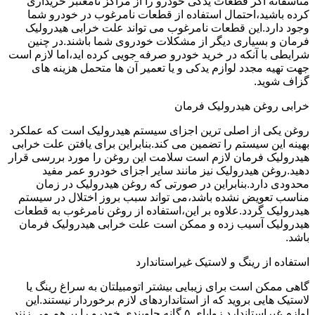
متاسفانه اگر قطعات یدکی خودرو را از مراکز نامعتبر خریداری
کرده باشید،احتمال استفاده از قطعات نامرغوب در خودرو شما
وجود دارد.این قطعات نامرغوب می تواند علت خرابی هیدرولیک
فرمان و بسیاری دیگر از مشکلات خودروی شما باشند.در چنین
شرایطی با آنکه در خرید خودرو صرفه جویی کرده اید،اما لازم است
جهت تهیه مجدد لوازم یدکی و یا تعمیر آن ها متحمل هزینه های
گزاف شوید.
خرابی روغن هیدرولیک فرمان
روغن یکی از اصلی ترین اجزای سیستم هیدرولیک است که عملکرد
بهینه این سیستم را تضمین می کند.بنابراین برای یافتن علت خرابی
هیدرولیک فرمان لازم است سلامت این روغن را مورد بررسی قرار
دهید.روغن هیدرولیک نیز مانند سایر اجزای خودرو عمر مفید
محدودی دارد.بنابراین در صورتی که روغن هیدرولیک در زمان
مناسب تعویض نشده باشد،می تواند سبب بروز اختلال در سیستم
هیدرولیک گردد.علاوه بر این،استفاده از روغن نامرغوب به قطعات
هیدرولیک آسیب زده و ممکن است علت خرابی هیدرولیک فرمان
باشد.
استفاده از رینگ و لاستیک غیراستاندارد
گاهی ممکن است برای زیبایی بیشتر اتومبیلتان به سراغ رینگ یا
لاستیک هایی بروید که از استانداردهای لازم برخوردار نیستند.این
لوازم غیراستاندارد زوایای ۵ گانه جلوبندی خودرو را بر هم می زنند