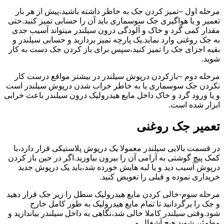
مرحله اول –تمیز کردن جک به خاطر داشته باشید،پیش از هر بار
تعمیر و یا هواگیری جک سوسماری باید آن را حسابی تمیز کنید.حتی
مقدار کمی گرد و خاک و آلودگی درون سیلندر میتواند آسیب جدی
به جک روغنی وارد نماید.یک پارچه تمیز بردارید و حسابی سیلندر و
بقیه اجزای جک را تمیز کنید،سپس برای باز کردن جک دست به کار
شوید.
مرحله دوم –بازکردن درپوش سیلندر در بیشتر مواقع درست کار
نکردن جک سوسماری یا به خاطر خراب شدن درپوش سیلندر است
و یا ورود گرد و خاک داخل مایع هیدرولیک درون سیلندر باعث خرابی
ابزار شده است.
تعمیر جک روغنی
در قسمت بالایی سیلندر معمولا یک درپوش پلاستیکی قرار دارد،با
کمک پیچ گوشتی به آرامی آن را بیرون بیاورید.اگر در حین باز کردن
درپوش آسیب دید و یا لبه هایش خورده شد،باید یک درپوش جدید
خریداری نموده و قبلی را تعویض کنید.
مرحله سوم-خالی کردن مایع هیدرولیک سطل را زیر جک قرار دهید
و جک را برگردانید تا تمام مایع هیدرولیک به طور کامل خارج
شود.وقتی سیلندر کاملا خالی شد،نگاهی به داخل سیلندر بیاندازید و
مطمئن شوید هیچ آشغال و