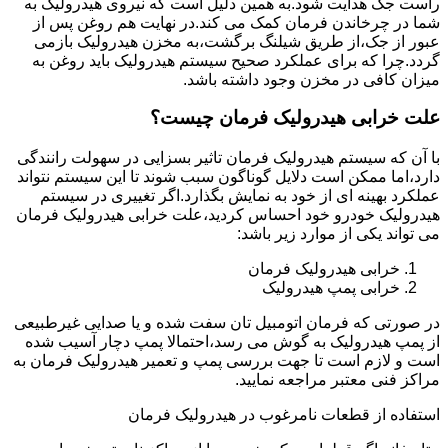
راست جک هدایت شود.به همین دلیل است که نیروی هیدرولیک به
شما در چرخاندن فرمان کمک می کند.در نهایت هم روغن پس از
عبور از جک،از طریق شیلنگ برگشت،به مخزن هیدرولیک بازمی
گردد.چرا که برای عملکرد صحیح سیستم هیدرولیک باید روغن به
میزان کافی در مخزن وجود داشته باشد.
علت خرابی هیدرولیک فرمان چیست؟
با آن که سیستم هیدرولیک فرمان تاثیر بسزایی در سهولت رانندگی
دارد،اما ممکن است دلایل گوناگون سبب شوند تا این سیستم نتواند
عملکرد بهینه ای از خود به نمایش بگذارد.اگر تغییری در سیستم
هیدرولیک خودرو خود احساس کردید،علت خرابی هیدرولیک فرمان
می تواند یکی از موارد زیر باشد:
خرابی هیدرولیک فرمان
خرابی پمپ هیدرولیک
در صورتی که فرمان اتومبیل تان سفت شده و یا صدایی غیرطبیعی
از پمپ هیدرولیک به گوش می رسد،احتمالا پمپ دچار آسیب شده
است و لازم است تا جهت بررسی پمپ و تعمیر هیدرولیک فرمان به
مراکز فنی معتبر مراجعه نمایید.
استفاده از قطعات نامرغوب در هیدرولیک فرمان