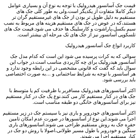
قیمت جک آسانسور هیدرولیک با توجه به نوع آن و بسیاری عوامل
دیگر کاملا متفاوت از یکدیگر است.ولی به طور کلی جک های
مستقیم به دلیل طویل تر بودن از جک های غیرمستقیم گران تر
هستند،که در عوض در جک های مستقیم هزینه های مربوط به نصب
سیم بکسل،پاراشوت و کارسلینگ ها حذف می شود.قیمت جک های
تلسکوپی آسانسور نیز از جک های تک مرحله ای بیشتر است.
کاربرد انواع جک آسانسور هیدرولیک
سوالی که به کرات پرسیده می شود این است که کدام مدل جک
آسانسور هیدرولیک برای چه کاربردی مناسب است.در جواب این
سوال باید که گفت که قانونی مشخصی در این رابطه وجود ندارد و
هر آسانسور با توجه به شرایط ساختمانی و …به صورت اختصاصی
باید بررسی شود.
اکثر آسانسورهای هیدرولیک مسافربر با ظرفیت کم یا متوسط با
جک های در کنار مستقیم کار می کنند.نوع یک جک در کنار مستقیم
نیز برای آسانسورهای خانگی دو طبقه مناسب است.
اکثر آسانسورهای خودروبر و باری نیز با سیستم جک در زیر مستقیم
اجرا می شوند.این نوع از آسانسورها در صورت عدم امکان تامین
حفره جک به روش مستقیم طراحی می شوند.آسانسورهای باری
سنگین و خودروبر با طول مسیر طولانی،اصولا با روش دو جک در
کنار مستقیم اجرا می شوند.