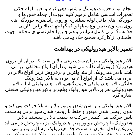
انجام انواع خدمات هونینگ،پوشش دهی کرم و تغییر لوله جکی
تعمیرات اساسی شامل ترمیم کلیه عیوب از جمله خش ها و
خوردگی های داخل لوله سیلندری و روی راد.ضربه خوردگی های
روی پیستون.تغییر نوع سیلها وپکینگها جهت بالا رفتن کارایی
جک،سنگ زنی کامل سیلندر و هم چنین انجام تستهای مختلف جهت
اطمینان از کارکرد صحیح جک و..می باشد.
تعمیر بالابر هیدرولیکی در بهداشت
بالابر هیدرولیکی به زبان ساده نوعی بالابر است که در آن از نیروی
هیدرولیک(روغن)استفاده می شود و دارای انواع مختلفی نیز می
باشد.بالابر هیدرولیک از متداولترین و پرفروش ترین انواع بالابر در
ایران می باشد که از انواع آن می توان به بالابر هیدرولیک
خانگی،بالابر هیدرولیکی فروشگاهی،بالابر هیدرولیکی انبار،بالابر
هیدرولیکی نفر بر،بالابر هیدرولیک ویلچربر،بالابر هیدرولیکی صنعتی
اشاره کرد.
بالابر هیدرولیکی با روشن شدن موتور بالابر به بالا حرکت می کند و
بدون روشن شدن موتور و فقط با روشن شدن شیر برقی به سمت
پایین حرکت می کند.در حرکت به سمت بالا در سیستم بالابر
هیدرولیک،با چرخش موتور،پمپ هیدرولیک نیز به چرخش در می آید
و روغن داخل مخزن به سمت جک هیدرولیک ارسال و پمپاز می
کند.با بالا رفتن جک هیدورلیک بالابر های هیدرولیک نیز به حرکت در