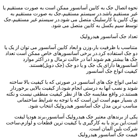
نحوه اتصال جک به کابین آسانسور ممکن است به صورت مستقیم یا
غیر مستقیم باشد.در سیستم مستقیم،جک به صورت مستقیم به
یوک کابین یا کارسلینگ متصل می شود.در سیستم غیر مستقیم،جک
توسط سیم بکسل به کابین متصل می شود.
تعداد جک آسانسور هیدرولیک
متناسب با ظرفیت بار،وزن و ابعاد کابین آسانسور می توان از یک یا
دو جک استفاده کرد.در برخی آسانسورهای خاص ممکن است تعداد
جک ها بیشتر هم شوند اما در حالت نرمال و در اکثر موارد
آسانسورها دارای یک جک و یا دو جک (جک دوبل)هستند.
کیفیت انواع جک آسانسور
تمامی انواع جک های آسانسور در صورتی که با کیفیت بالا ساخته
شوند و نصب آنها به درستی انجام شود،از کیفیت بالایی برخوردار
هستند.در واقع مقایسه جک ها از نظر کیفیت منطقی نیست و نکته
ی بسیار مهم است این است که با توجه به شرایط ساختمانی
مناسب ترین مدل جک آسانسور هیدرولیک انتخاب شود.
یکی از برندهای معتبر جک هیدرولیک آسانسور،برند هودپا لیفت
است.این برند با به کارگیری با کیفیت ترین قطعات و لوازم،ساخت
شرکت بلین آلمان است.
قیمت جک آسانسور هیدرولیک