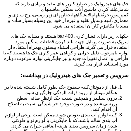
جک های هیدرولیک در صنایع کاربر های مفید و زیادی دارند که
شامل:بلند کردن ماشین آلات سنگین،ماشینهای
کمپرسور،جرثقیلها،پالایشگاهها،حفاریهای زیر زمینی،برج سازی و
معماری،کلیه وسایل نقلیه و غیره از خود این وسیله بسیار ساده و
مفید یا مکانیزم کار آن استفاده می شود.
جکهای زیر دارای فشار کاری 400 bar هستند و مشابه جک های
اینرپک به صورت پرتابل جهت بلند کردن قطعات سنگین مورد
استفاده قرار می گیرند.طراحی اشتباه پیستون بهمراه استفاده از
لوازم نامرغوب دلیل خرابی و کوتاهی عمر کاری جک ها هستند که با
طراحی و اعمال تغییرات جدید و نیز جایگزینی لوازم مرغوب دوباره
مورد استفاده قرار می گیرند.
سرویس و تعمیر جک های هیدرولیک در بهداشت
:
قبل از دمونتاژ،کلیه سطوح جک بطور کامل شسته شده تا در
هنگام مونتاژ از ورود ذرات آلودگی جلوگیری شود.
درون سیلندر و همچنین شفت جک ازنظر صافی سطح
بررسی شده و در صورت وجود خراشیدگی نسبت به اصلاح
آن اقدام کنید.
کلیه لوازم آب بندی تعویض شوند.ممکن است برخی از لوازم
آب بندی سالم باشند،که با جایگزینی با لوازم نو و طولانی
شدن زمان سرویس بعدی هزینه اضافی جبران می گردد.