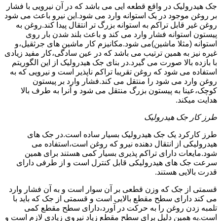
جک هیدرولیک در واقع قطعه ایی می باشد که در آن نیرویی با فشار
بر روغن موجود در یک استوانه وارد می شود.این نیرو باعث می شود
روغن غیر قابل تراکم به استوانه بزرگ تر انتقال پیدا کند.روغن به
پیستون استوانه فشار وارد می کند و باعث بلند شدن بار روی
استوانه (مثلا ماشین)می شود.مکانیزم کار ماشین های جرثقیل،و
غیره نیز به همین ترتیب می باشد که در عین سادگی،کار مفید زیادی
با بازده بالا صورت می گیرد.در بنای جک هیدرولیک از این الگوریتم
استفاده می شود که روغن تقریبا تراکم ناپذیر است و نیرویی که به
روغن وارد می شود را منتقل می کند.فشار وارد بر پیستون
کوچک،عینا به پیستون بزرگ منتقل می شود و آنرا به طرف بالا
هدایت میکند.
طرز کار جک هیدرولیک
طرز کارکرد یک جک هیدرولیک بسیار ساده است.در جک های
هیدرولیکی از انتقال دهنده نیرو که روغن است،استفاده می
شود.مایعات دارای تراکم پذیری بسیار کمی هستند برای همین
سرعت جک های هیدرولیکی قابل کنترل است و از طرفی دارای
قدرت بالایی هستند.
قسمتی از جک که وزن قطعی بر آن سوار است و به آن فشار وارد
می کند دارای سطح مقطع بالایی است و قسمتی از جک که باید با
تلمبه زدن روغن را به حرکت در آورد،دارای سطح مقطع کمی
است.به همین دلیل برای سطح مقطع زیاد نیروی زیادی لازم است و