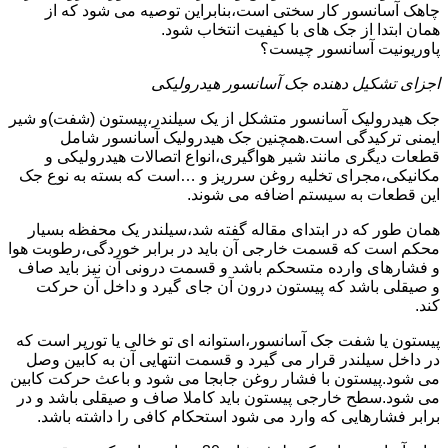
چاهک آسانسور کار سختی است،بنابراین توصیه می شود که از
همان ابتدا از جک های با کیفیت انتخاب شود.
پاوریونیت آسانسور چیست؟
اجزای تشکیل دهنده جک آسانسور هیدرولیکی
جک هیدرولیک آسانسور متشکل از یک سیلندر،پیستون (شفت)و شیر
ایمنی ترکیدگی است.همچنین جک هیدرولیک آسانسور شامل
قطعات دیگری مانند شیر هواگیری،انواع اتصالات هیدرولیکی و
مکانیکی،مجرای تخلیه روغن سرریز و …است که بسته به نوع جک
این قطعات به سیستم اضافه می شوند.
همان طور که در ابتدای مقاله گفته شد،سیلندر یک محفظه بسیار
محکم است که قسمت خارجی آن باید در برابر خوردگی،رطوبت هوا
و فشارهای وارده متسحکم باشد و قسمت درونی آن نیز باید صاف
و صیقلی باشد که پیستون درون آن جای گیرد و داخل آن حرکت
کند.
پیستون یا شفت جک آسانسور،استوانه ای تو خالی یا تورپر است که
در داخل سیلندر قرار می گیرد و قسمت انتهایی آن به کابین وصل
می شود.پیستون با فشار روغن جابجا می شود و باعث حرکت کابین
می شود.سطح خارجی پیستون باید کاملا صاف و صیقلی باشد و در
برابر فشارهایی که وارد می شود استحکام کافی را داشته باشد.