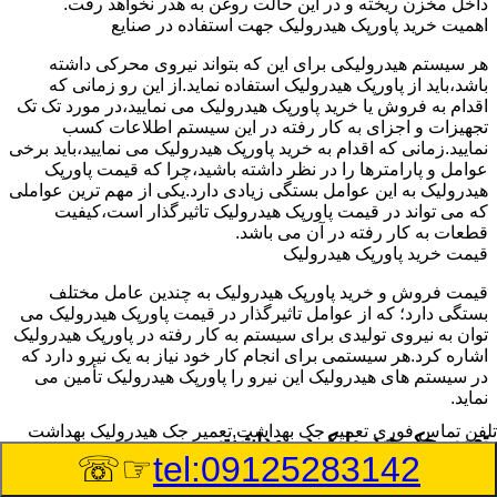
داخل مخزن ریخته و در این حالت روغن به هدر نخواهد رفت.
اهمیت خرید پاورپک هیدرولیک جهت استفاده در صنایع
هر سیستم هیدرولیکی برای این که بتواند نیروی محرکی داشته
باشد،باید از پاورپک هیدرولیک استفاده نماید.از این رو زمانی که
اقدام به فروش یا خرید پاورپک هیدرولیک می نمایید،در مورد تک تک
تجهیزات و اجزای به کار رفته در این سیستم اطلاعات کسب
نمایید.زمانی که اقدام به خرید پاورپک هیدرولیک می نمایید،باید برخی
عوامل و پارامترها را در نظر داشته باشید،چرا که قیمت پاورپک
هیدرولیک به این عوامل بستگی زیادی دارد.یکی از مهم ترین عواملی
که می تواند در قیمت پاورپک هیدرولیک تاثیرگذار است،کیفیت
قطعات به کار رفته در آن می باشد.
قیمت خرید پاورپک هیدرولیک
قیمت فروش و خرید پاورپک هیدرولیک به چندین عامل مختلف
بستگی دارد؛ که از عوامل تاثیرگذار در قیمت پاورپک هیدرولیک می
توان به نیروی تولیدی برای سیستم به کار رفته در پاورپک هیدرولیک
اشاره کرد.هر سیستمی برای انجام کار خود نیاز به یک نیرو دارد که
در سیستم های هیدرولیک این نیرو را پاورپک هیدرولیک تأمین می
نماید.
تلفن تماس فوری
تعمیر جک بهداشت,تعمیر جک هیدرولیک بهداشت
تعمیر جک هیدرولیک در بهداشت
☞☏
tel:09125283142
وسیله‎ای که با عملکرد خود موجب بلند شدن اهرم و یا وزن سنگین