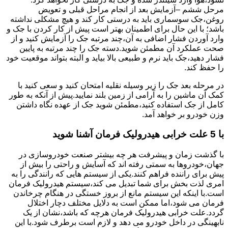
مرحل ششم –آزمایش بعد از انجام مراحل قبلی و تعویض
روغن،جک سوسماری باید به درستی کار کند و هیچ مشکلی نداشته
باشد؛ با این حال برای اطمینان بهتر است پیش از کار کردن با جک و
وارد آوردن فشار اضافی به آن،چند مرتبه جک را آزمایش کنید و از
صحت عملکرد آن مطمئن شوید.دسته جک را چند مرتبه به پایین
فشار دهید،جک باید نرم و طبیعی بالا بیاید و البته بتواند موقعیت خود
را حفظ کند.
در مرحله بعد جک را زیر وسیله نقلیه امتحان کنید و سعی کنید با
کمک آن ماشین را به آرامی از زمین بلند نمایید.پیش از آنکه به طور
کامل از جک استفاده کنید،مطمئن شوید جک از عهده نگاه داشتن
وزن خودرو بر خواهد آمد.
با 5 علت خرابی هیدرولیک فرمان آشنا شوید
با گذشت زمان و پیشرفت هر چه بیشتر صنعت خودروسازی در
جهان،خودروها به سمتی رفته اند که آسایش و راحتی را بیش از
پیش برای راننده فراهم کنند.یکی از سیستم هایی که رانندگی را به
امری لذت بخش برای شما تبدیل می کند،سیستم هیدرولیک فرمان
است.با اینکه این سیستم مانع از بروز خستگی در هنگام چرخاندن
فرمان می شود،اما ممکن است به دلایل مختلف دچار اختلال
گردد.علت خرابی هیدرولیک فرمان هرچه که باشد،نشان از یک
نابهینگی در داخل خودرو می دهد و لازم است برطرف شود.با این