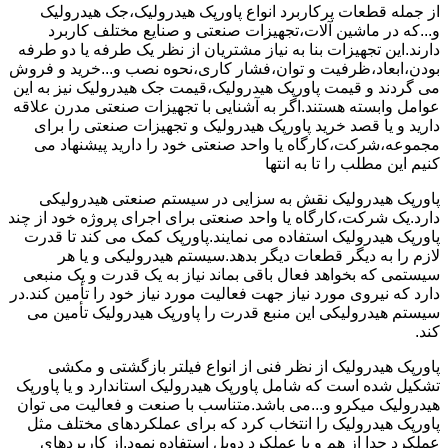
از جمله قطعات پرکاربرد انواع پاورپک هیدرولیک،جک هیدرولیک
و...که در ماشین آلات،تجهیزات صنعتی و صنایع مختلف کاربرد
دارند.این تجهیزات بنا به نیاز مشتریان از نظر یک طرفه یا دو طرفه
بودن،ابعاد،ظرفیت و توان،فشار کاری،نحوه نصب و...خرید و فروش
می گردند و قیمت پاورپک هیدرولیک،قیمت جک هیدرولیک نیز به این
عوامل وابسته هستند.اگر به آشنایی با تجهیزات صنعتی مدرن علاقه
دارید و یا قصد خرید پاورپک هیدرولیک و تجهیزات صنعتی را برای
مجموعه،شرکت،کارگاه یا واحد صنعتی خود را دارید پیشنهاد می
کنیم این مطلب را تا به انتها
پاورپک هیدرولیک نقش به سزایی در سیستم صنعتی هیدرولیکی
دارد.یک شرکت،کارگاه یا واحد صنعتی برای اجرای پروژه خود از چند
پاورپک هیدرولیک استفاده می نمایند.پاورپک کمک می کند تا قدرت
لازم را به دیگر قطعات دیگر بدهد.سیستم هیدرولیکی و یا هر
سیستمی که بخواهد فعال باقی بماند نیاز به یک قدرت و یک منبعی
دارد که نیروی مورد نیاز جهت فعالیت مورد نیاز خود را تأمین کند.در
سیستم هیدرولیکی این منبع قدرت را پاورپک هیدرولیک تأمین می
کند.
پاورپک هیدرولیک از نظر فنی از انواع فیلتر بازگشتی و مکشی
تشکیل شده است که شامل پاورپک هیدرولیک استاندارد و یا پاورپک
هیدرولیک میکرو و...می باشد.متناسب با صنعت و فعالیت می توان
پاورپک هیدرولیک را انتخاب کرد که برای عملکردهای مختلف مثل
عملکرد جدا از هم و یا عملکرد دوبل استفاده نمود.از کاربردهای