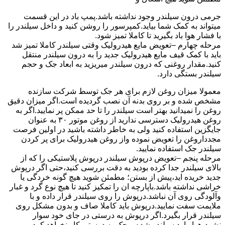
جرمی درون سیلندر وجود نداشته باشد.پمپ باد در این قسمت
میتواند به کمک شما بیاید.کمپرسور را روشن کنید و داخل سیلندر را
با فشار هوا باد بگیرید تا کاملا تمیز شود.
مرحله چهارم –تعویض مایع هیدرولیک وقتی سیلندر کاملا تمیز شد
باید با کمک قیف مایع هیدرولیک جدید را به درون سیلندر منتقل
کنید.مقدار روغنی که درون سیلندر میریزید به ابعاد جک و حجم
سیلندر بستگی دارد.
معمولا میزان روغن لازم برای هر جک توسط شرکت سازنده
مشخص شده و بر روی بدنه آن نصب گردیده است.اگر میزان دقیق
روغن را نمیدانید بهتر است سیلندر را تا حد ممکن پر نمایید.اگر به
روغن هیدرولیک دسترسی ندارید از روغن موتور ۳۰ به عنوان
جایگزین استفاده کنید ولی به خاطر داشته باشید در اولین فرصت
مجدداروغن را تعویض نموده واز روغن هیدرولیک برای پر کردن
سیلندر جک استفاده نمایید.
مرحله پنجم –تعویض درپوش سیلندر درپوش پلاستیکی را که از
بالای سیلندر جدا کرده بودید به دقت بررسی کنید،حتی اگر درپوش
جدید خریده اید،پیش از بستن؛ مطمئن شوید هیچ گونه خردگی یا
خراشی نداشته باشد.باپارچه ان را تمکیز کنید تا هیچ نوع گرد و غبار
وآلودگی روی آن نباشد.درپوش را روی سیلندر قرار داده و با
ملایمت سفت نمایید.درپوش باید کاملا صاف و بدون مشکل روی
سیلندر قرار بگیرد.اگر درپوش به درستی در جای خود سوار
نشود،هوا وارد سیلندر شده و جک به درستی کار نخواهد کرد.