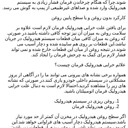
شوند.چرا که هنگام چرخاندن فرمان فشار زیادی به سیستم
هیدرولیک وارد شده و صداهای غیرطبیعی از پمپ به گوش می رسد.
کارکرد بدون روغن و یا سطح پایین روغن
برای یافتن علت خرابی هیدرولیک فرمان لازم است علاوه بر
سلامت روغن به میزان آن نیز توجه کافی داشته باشید.در صورتی
که روغن به میزان کافی میان قطعات سیستم هیدرولیک در جریان
نباشد،این قطعات بر روی هم ساییده شده و دچار آسیب می
شوند.در نتیجه روغن از میان این قطعات خارج شده و نمی تواند
فشار لازم برای کمک به چرخش فرمان را ایجاد کند.
علائم خرابی هیدرولیک فرمان چیست؟
همواره برخی نشانه های بیرونی می توانند ما را در آگاهی از بروز
مشکلاتی در سیستم داخلی خودرو یاری کنند.در صورتی که نشانه
های زیر را مشاهده کردید،احتمالا لازم است به دنبال علت خرابی
هیدرولیک فرمان اتومبیلتان باشید.
روغن ریزی در سیستم هیدرولیک
روغن هیدرولیک فرمان
اگر سطح روغن هیدرولیک در مخزن آن کمتر از حد مورد نیاز
باشد،سیستم هیدرولیک دچار آسیب های فراوانی خواهد شد.این
کمبود روغن می تواند ناشی از روغن ریزی از قطعات زیر باشد: