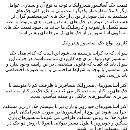
قیمت جک آسانسور هیدرولیک با توجه به نوع آن و بسیاری عوامل
دیگر کاملا متفاوت از یکدیگر است.ولی به طور کلی جک های
مستقیم به دلیل طویل تر بودن از جک های غیرمستقیم گران تر
هستند،که در عوض در جک های مستقیم هزینه های مربوط به نصب
سیم بکسل،پاراشوت و کارسلینگ ها حذف می شود.قیمت جک های
تلسکوپی آسانسور نیز از جک های تک مرحله ای بیشتر است.
کاربرد انواع جک آسانسور هیدرولیک
سوالی که به کرات پرسیده می شود این است که کدام مدل جک
آسانسور هیدرولیک برای چه کاربردی مناسب است.در جواب این
سوال باید که گفت که قانونی مشخصی در این رابطه وجود ندارد و
هر آسانسور با توجه به شرایط ساختمانی و …به صورت اختصاصی
باید بررسی شود.
اکثر آسانسورهای هیدرولیک مسافربر با ظرفیت کم یا متوسط با
جک های در کنار مستقیم کار می کنند.نوع یک جک در کنار مستقیم
نیز برای آسانسورهای خانگی دو طبقه مناسب است.
اکثر آسانسورهای خودروبر و باری نیز با سیستم جک در زیر مستقیم
اجرا می شوند.این نوع از آسانسورها در صورت عدم امکان تامین
حفره جک به روش مستقیم طراحی می شوند.آسانسورهای باری
سنگین و خودروبر با طول مسیر طولانی،اصولا با روش دو جک در
کنار مستقیم اجرا می شوند.