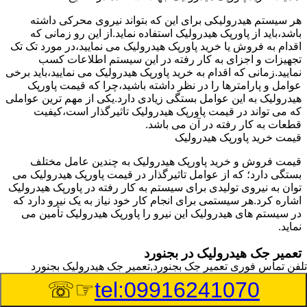
هر سیستم هیدرولیکی برای این که بتواند نیروی محرکی داشته
باشد،باید از پاورپک هیدرولیک استفاده نماید.از این رو زمانی که
اقدام به فروش یا خرید پاورپک هیدرولیک می نمایید،در مورد تک تک
تجهیزات و اجزای به کار رفته در این سیستم اطلاعات کسب
نمایید.زمانی که اقدام به خرید پاورپک هیدرولیک می نمایید،باید برخی
عوامل و پارامترها را در نظر داشته باشید،چرا که قیمت پاورپک
هیدرولیک به این عوامل بستگی زیادی دارد.یکی از مهم ترین عواملی
که می تواند در قیمت پاورپک هیدرولیک تاثیرگذار است،کیفیت
قطعات به کار رفته در آن می باشد.
قیمت خرید پاورپک هیدرولیک
قیمت فروش و خرید پاورپک هیدرولیک به چندین عامل مختلف
بستگی دارد؛ که از عوامل تاثیرگذار در قیمت پاورپک هیدرولیک می
توان به نیروی تولیدی برای سیستم به کار رفته در پاورپک هیدرولیک
اشاره کرد.هر سیستمی برای انجام کار خود نیاز به یک نیرو دارد که
در سیستم های هیدرولیک این نیرو را پاورپک هیدرولیک تأمین می
نماید.
تعمیر جک هیدرولیک در بجنورد
تلفن تماس فوری
تعمیر جک بجنورد,تعمیر جک هیدرولیک بجنورد
وسیله‎ای که با عملکرد خود موجب بلند شدن اهرم و یا وزن سنگین
☞☏
tel:09916241070
در یک قسمت می گردد را جک هیدرولیک می نامند.جک هیدرولیک
نیاز به برق داشته و در بعضی مواقع با استفاده از روغن کار می