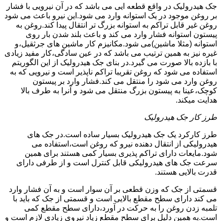
جک هیدرولیک در واقع قطعه ایی می باشد که در آن نیرویی با فشار
بر روغن موجود در یک استوانه وارد می شود.این نیرو باعث می شود
روغن غیر قابل تراکم به استوانه بزرگ تر انتقال پیدا کند.روغن به
پیستون استوانه فشار وارد می کند و باعث بلند شدن بار روی
استوانه (مثلا ماشین)می شود.مکانیزم کار ماشین های جرثقیل،و
غیره نیز به همین ترتیب می باشد که در عین سادگی،کار مفید زیادی
با بازده بالا صورت می گیرد.در بنای جک هیدرولیک از این الگوریتم
استفاده می شود که روغن تقریبا تراکم ناپذیر است و نیرویی که به
روغن وارد می شود را منتقل می کند.فشار وارد بر پیستون
کوچک،عینا به پیستون بزرگ منتقل می شود و آنرا به طرف بالا
هدایت میکند.
طرز کار جک هیدرولیک
طرز کارکرد یک جک هیدرولیک بسیار ساده است.در جک های
هیدرولیکی از انتقال دهنده نیرو که روغن است،استفاده می
شود.مایعات دارای تراکم پذیری بسیار کمی هستند برای همین
سرعت جک های هیدرولیکی قابل کنترل است و از طرفی دارای
قدرت بالایی هستند.
قسمتی از جک که وزن قطعی بر آن سوار است و به آن فشار وارد
می کند دارای سطح مقطع بالایی است و قسمتی از جک که باید با
تلمبه زدن روغن را به حرکت در آورد،دارای سطح مقطع کمی
است.به همین دلیل برای سطح مقطع زیاد نیروی زیادی لازم است و