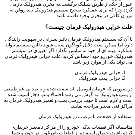
عبور از جک،از طریق شیلنگ برگشت،به مخزن هیدرولیک بازمی
گردد.چرا که برای عملکرد صحیح سیستم هیدرولیک باید روغن به
میزان کافی در مخزن وجود داشته باشد.
علت خرابی هیدرولیک فرمان چیست؟
با آن که سیستم هیدرولیک فرمان تاثیر بسزایی در سهولت رانندگی
دارد،اما ممکن است دلایل گوناگون سبب شوند تا این سیستم نتواند
عملکرد بهینه ای از خود به نمایش بگذارد.اگر تغییری در سیستم
هیدرولیک خودرو خود احساس کردید،علت خرابی هیدرولیک فرمان
می تواند یکی از موارد زیر باشد:
خرابی هیدرولیک فرمان
خرابی پمپ هیدرولیک
در صورتی که فرمان اتومبیل تان سفت شده و یا صدایی غیرطبیعی
از پمپ هیدرولیک به گوش می رسد،احتمالا پمپ دچار آسیب شده
است و لازم است تا جهت بررسی پمپ و تعمیر هیدرولیک فرمان به
مراکز فنی معتبر مراجعه نمایید.
استفاده از قطعات نامرغوب در هیدرولیک فرمان
متاسفانه اگر قطعات یدکی خودرو را از مراکز نامعتبر خریداری
کرده باشید،احتمال استفاده از قطعات نامرغوب در خودرو شما