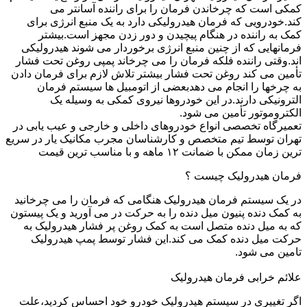
کمکی است که چرخاندن فرمان را برای راننده آسانتر می
کند.خودرویی که فرمان هیدرولیکی دارد به یک منبع انرژی برای
کمک به راننده در هنگام پیچیدن و دور زدن مجهز است.بیشتر
فرمانهایی که از چنین منبع انرژی برخوردار می شوند هیدرولیکی
اند.وقتی راننده فلکه فرمان را می چرخاند پمپی روغن تحت فشار
تأمین می کند روغن تحت فشار بیشتر تلاش لازم برای فرمان دادن
به چرخها را انجام می دهدبعضی از اتومبیل ها سیستم فرمان
الترونیکی دارند.در این خودروها نیروی کمکی به وسیله یک
الکتروموتور تأمین می شود.
تعمیرگاه تخصصی انواع خودروهای داخلی و خارجی و عیب یابی در
تهران توسط تیم متخصص و کارشناسان مجرب مکانیک یار در سریع
ترین زمان ممکن با ضمانت ۱۲ ماهه و با مناسب ترین قیمت
فرمان هیدرولیک چیست ؟
در یک سیستم فرمان هیدرولیک هنگامی که فرمان را می چرخانید
به کمک دنده پنیون میل دنده را به حرکت در می آورید و یک پیستون
که به میل دنده متصل است به کمک روغن پر فشار هیدرولیک به
حرکت میل دنده کمک می کند.این فشار توسط پمپ هیدرولیک
تامین می شود.
علائم خرابی فرمان هیدرولیک
اگر تغییری در سیستم هیدرولیک خودرو خود احساس کردید،علت