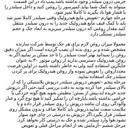
جرمی درون سیلندر وجود نداشته باشد.پمپ باد در این قسمت
میتواند به کمک شما بیاید.کمپرسور را روشن کنید و داخل سیلندر را
با فشار هوا باد بگیرید تا کاملا تمیز شود.
مرحله چهارم –تعویض مایع هیدرولیک وقتی سیلندر کاملا تمیز شد
باید با کمک قیف مایع هیدرولیک جدید را به درون سیلندر منتقل
کنید.مقدار روغنی که درون سیلندر میریزید به ابعاد جک و حجم
سیلندر بستگی دارد.
معمولا میزان روغن لازم برای هر جک توسط شرکت سازنده
مشخص شده و بر روی بدنه آن نصب گردیده است.اگر میزان دقیق
روغن را نمیدانید بهتر است سیلندر را تا حد ممکن پر نمایید.اگر به
روغن هیدرولیک دسترسی ندارید از روغن موتور ۳۰ به عنوان
جایگزین استفاده کنید ولی به خاطر داشته باشید در اولین فرصت
مجدداروغن را تعویض نموده واز روغن هیدرولیک برای پر کردن
سیلندر جک استفاده نمایید.
مرحله پنجم –تعویض درپوش سیلندر درپوش پلاستیکی را که از
بالای سیلندر جدا کرده بودید به دقت بررسی کنید،حتی اگر درپوش
جدید خریده اید،پیش از بستن؛ مطمئن شوید هیچ گونه خردگی یا
خراشی نداشته باشد.باپارچه ان را تمکیز کنید تا هیچ نوع گرد و غبار
وآلودگی روی آن نباشد.درپوش را روی سیلندر قرار داده و با
ملایمت سفت نمایید.درپوش باید کاملا صاف و بدون مشکل روی
سیلندر قرار بگیرد.اگر درپوش به درستی در جای خود سوار
نشود،هوا وارد سیلندر شده و جک به درستی کار نخواهد کرد.
مرحل ششم –آزمایش بعد از انجام مراحل قبلی و تعویض