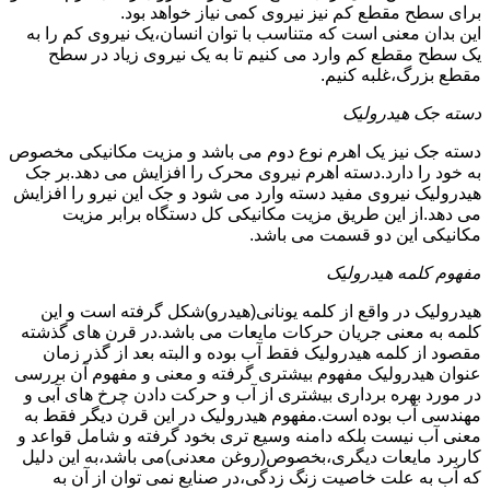
برای سطح مقطع کم نیز نیروی کمی نیاز خواهد بود.
این بدان معنی است که متناسب با توان انسان،یک نیروی کم را به
یک سطح مقطع کم وارد می کنیم تا به یک نیروی زیاد در سطح
مقطع بزرگ،غلبه کنیم.
دسته جک هیدرولیک
دسته جک نیز یک اهرم نوع دوم می باشد و مزیت مکانیکی مخصوص
به خود را دارد.دسته اهرم نیروی محرک را افزایش می دهد.بر جک
هیدرولیک نیروی مفید دسته وارد می شود و جک این نیرو را افزایش
می دهد.از این طریق مزیت مکانیکی کل دستگاه برابر مزیت
مکانیکی این دو قسمت می باشد.
مفهوم کلمه هیدرولیک
هیدرولیک در واقع از کلمه یونانی(هیدرو)شکل گرفته است و این
کلمه به معنی جریان حرکات مایعات می باشد.در قرن های گذشته
مقصود از کلمه هیدرولیک فقط آب بوده و البته بعد از گذر زمان
عنوان هیدرولیک مفهوم بیشتری گرفته و معنی و مفهوم آن بررسی
در مورد بهره برداری بیشتری از آب و حرکت دادن چرخ های آبی و
مهندسی آب بوده است.مفهوم هیدرولیک در این قرن دیگر فقط به
معنی آب نیست بلکه دامنه وسیع تری بخود گرفته و شامل قواعد و
کاربرد مایعات دیگری،بخصوص(روغن معدنی)می باشد،به این دلیل
که آب به علت خاصیت زنگ زدگی،در صنایع نمی توان از آن به