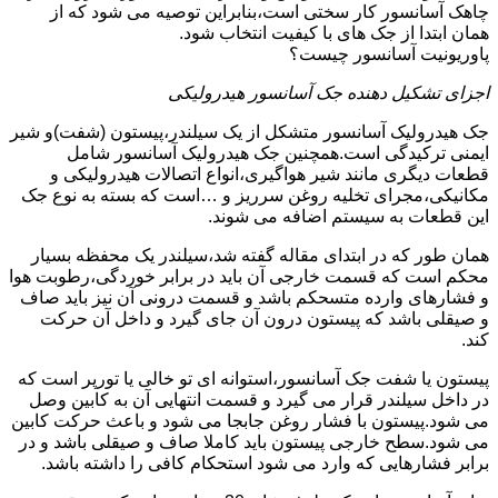
چاهک آسانسور کار سختی است،بنابراین توصیه می شود که از
همان ابتدا از جک های با کیفیت انتخاب شود.
پاوریونیت آسانسور چیست؟
اجزای تشکیل دهنده جک آسانسور هیدرولیکی
جک هیدرولیک آسانسور متشکل از یک سیلندر،پیستون (شفت)و شیر
ایمنی ترکیدگی است.همچنین جک هیدرولیک آسانسور شامل
قطعات دیگری مانند شیر هواگیری،انواع اتصالات هیدرولیکی و
مکانیکی،مجرای تخلیه روغن سرریز و …است که بسته به نوع جک
این قطعات به سیستم اضافه می شوند.
همان طور که در ابتدای مقاله گفته شد،سیلندر یک محفظه بسیار
محکم است که قسمت خارجی آن باید در برابر خوردگی،رطوبت هوا
و فشارهای وارده متسحکم باشد و قسمت درونی آن نیز باید صاف
و صیقلی باشد که پیستون درون آن جای گیرد و داخل آن حرکت
کند.
پیستون یا شفت جک آسانسور،استوانه ای تو خالی یا تورپر است که
در داخل سیلندر قرار می گیرد و قسمت انتهایی آن به کابین وصل
می شود.پیستون با فشار روغن جابجا می شود و باعث حرکت کابین
می شود.سطح خارجی پیستون باید کاملا صاف و صیقلی باشد و در
برابر فشارهایی که وارد می شود استحکام کافی را داشته باشد.