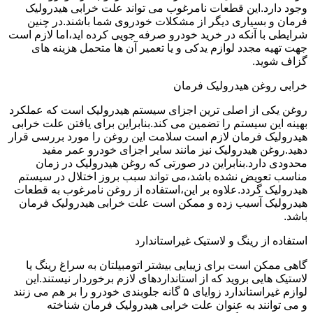
وجود دارد.این قطعات نامرغوب می تواند علت خرابی هیدرولیک
فرمان و بسیاری دیگر از مشکلات خودروی شما باشند.در چنین
شرایطی با آنکه در خرید خودرو صرفه جویی کرده اید،اما لازم است
جهت تهیه مجدد لوازم یدکی و یا تعمیر آن ها متحمل هزینه های
گزاف شوید.
خرابی روغن هیدرولیک فرمان
روغن یکی از اصلی ترین اجزای سیستم هیدرولیک است که عملکرد
بهینه این سیستم را تضمین می کند.بنابراین برای یافتن علت خرابی
هیدرولیک فرمان لازم است سلامت این روغن را مورد بررسی قرار
دهید.روغن هیدرولیک نیز مانند سایر اجزای خودرو عمر مفید
محدودی دارد.بنابراین در صورتی که روغن هیدرولیک در زمان
مناسب تعویض نشده باشد،می تواند سبب بروز اختلال در سیستم
هیدرولیک گردد.علاوه بر این،استفاده از روغن نامرغوب به قطعات
هیدرولیک آسیب زده و ممکن است علت خرابی هیدرولیک فرمان
باشد.
استفاده از رینگ و لاستیک غیراستاندارد
گاهی ممکن است برای زیبایی بیشتر اتومبیلتان به سراغ رینگ یا
لاستیک هایی بروید که از استانداردهای لازم برخوردار نیستند.این
لوازم غیراستاندارد زوایای ۵ گانه جلوبندی خودرو را بر هم می زنند
و می توانند به عنوان علت خرابی هیدرولیک فرمان شناخته