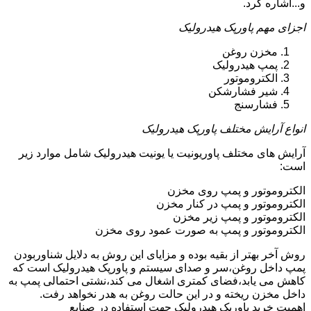
و...اشاره کرد.
اجزای مهم پاورپک هیدرولیک
مخزن روغن
پمپ هیدرولیک
الکتروموتور
شیر فشارشکن
فشارسنج
انواع آرایش مختلف پاورپک هیدرولیک
آرایش های مختلف پاوریونیت یا یونیت هیدرولیک شامل موارد زیر
است:
الکتروموتور و پمپ روی مخزن
الکتروموتور و پمپ در کنار مخزن
الکتروموتور و پمپ زیر مخزن
الکتروموتور و پمپ به صورت عمود روی مخزن
روش آخر بهتر از بقیه بوده و مزایای این روش به دلایل شناوربودن
پمپ داخل روغن،سر و صدای سیستم و پاورپک هیدرولیک است که
کاهش می یابد،فضای کمتری اشغال می کند،نشتی احتمالی پمپ به
داخل مخزن ریخته و در این حالت روغن به هدر نخواهد رفت.
اهمیت خرید پاورپک هیدرولیک جهت استفاده در صنایع