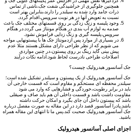
گردگیرها نقش مهمی در افزایش عمر پکینکهای گلویی جک و
همچنین جلوگیری از خراشیدگی شفت جک،ناشی از تماس
ذرات جامد وارد شده به سیلندر را دارند،بنابراین بهتر است
نسبت به تعویض آنها در هر نوبت سرویس،اقدام گردد.
وجود پلیسه و زنگ زدگی بر روی قسمتهای مختلف جک باعث
صدمه به لوازم آب بندی در هنگام مونتاژ می گردد.در هنگام
سرویس،پلیسه گیری و زنگ زدایی فراموش نشود.
در بسیاری از موارد پس ازدمونتاژ جک ها با پیستونهایی مواجه
می شویم که از نظر طراحی دارای مشکل هستند مثلا عدم
پیش بینی گاید رینگ بر روی پیستون،در چنین مواردی
اصلاحات طراحی نادرست لحاظ شود.ادامه نکات درآیند
جک آسانسور هیدرولیک چیست؟
جک آسانسور هیدرولیک از یک پیستون و سیلندر تشکیل شده است؛
سیلندر محفظه ای مستحکم و مقاوم است که قسمت خارجی آن
باید در برابر رطوبت،خوردگی و فشارهایی که وارد می شود
مقاومت داشت باشد و قسمت داخلی آن هم باید صاف و صیقلی
باشد که پیستون داخل آن جای بگیرد و امکان حرکت داشته
باشد.پادرا آسانسور قصد دارد در این مقاله به صورت مفصل درباره
جک آسانسور هیدرولیک صحبت کند،پس ما تا انتهای این مقاله همراه
باشید.
اجزای اصلی آسانسور هیدرولیک