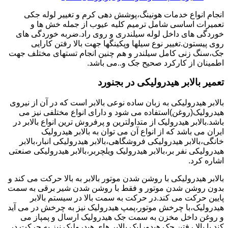
انجام انواع خدمات هونینگ،پوشش دهی کرم و تغییر لوله جکی
تعمیرات اساسی شامل ترمیم کلیه عیوب از جمله خش ها و
خوردگی های داخل لوله سیلندری و روی راد.ضربه خوردگی های
روی پیستون.تغییر نوع سیلها وپکینگها جهت بالا رفتن کارایی
جک،سنگ زنی کامل سیلندر و هم چنین انجام تستهای مختلف جهت
اطمینان از کارکرد صحیح جک و..می باشد.
تعمیر بالابر هیدرولیکی در بجنورد
بالابر هیدرولیکی به زبان ساده نوعی بالابر است که در آن از نیروی
هیدرولیک(روغن)استفاده می شود و دارای انواع مختلفی نیز می
باشد.بالابر هیدرولیک از متداولترین و پرفروش ترین انواع بالابر در
ایران می باشد که از انواع آن می توان به بالابر هیدرولیک
خانگی،بالابر هیدرولیکی فروشگاهی،بالابر هیدرولیکی انبار،بالابر
هیدرولیکی نفر بر،بالابر هیدرولیک ویلچربر،بالابر هیدرولیکی صنعتی
اشاره کرد.
بالابر هیدرولیکی با روشن شدن موتور بالابر به بالا حرکت می کند و
بدون روشن شدن موتور و فقط با روشن شدن شیر برقی به سمت
پایین حرکت می کند.در حرکت به سمت بالا در سیستم بالابر
هیدرولیک،با چرخش موتور،پمپ هیدرولیک نیز به چرخش در می آید
و روغن داخل مخزن به سمت جک هیدرولیک ارسال و پمپاز می
کند.با بالا رفتن جک هیدورلیک بالابر های هیدرولیک نیز به حرکت در