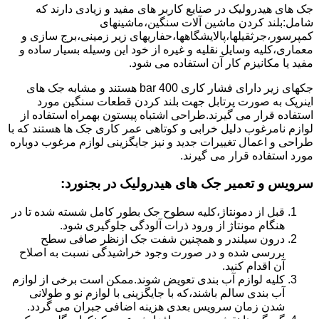
جک های هیدرولیک در صنایع کاربر های مفید و زیادی دارند که
شامل:بلند کردن ماشین آلات سنگین،ماشینهای
کمپرسور،جرثقیلها،پالایشگاهها،حفاریهای زیر زمینی،برج سازی و
معماری،کلیه وسایل نقلیه و غیره از خود این وسیله بسیار ساده و
مفید یا مکانیزم کار آن استفاده می شود.
جکهای زیر دارای فشار کاری 400 bar هستند و مشابه جک های
اینرپک به صورت پرتابل جهت بلند کردن قطعات سنگین مورد
استفاده قرار می گیرند.طراحی اشتباه پیستون بهمراه استفاده از
لوازم نامرغوب دلیل خرابی و کوتاهی عمر کاری جک ها هستند که با
طراحی و اعمال تغییرات جدید و نیز جایگزینی لوازم مرغوب دوباره
مورد استفاده قرار می گیرند.
سرویس و تعمیر جک های هیدرولیک در بجنورد
:
قبل از دمونتاژ،کلیه سطوح جک بطور کامل شسته شده تا در
هنگام مونتاژ از ورود ذرات آلودگی جلوگیری شود.
درون سیلندر و همچنین شفت جک ازنظر صافی سطح
بررسی شده و در صورت وجود خراشیدگی نسبت به اصلاح
آن اقدام کنید.
کلیه لوازم آب بندی تعویض شوند.ممکن است برخی از لوازم
آب بندی سالم باشند،که با جایگزینی با لوازم نو و طولانی
شدن زمان سرویس بعدی هزینه اضافی جبران می گردد.