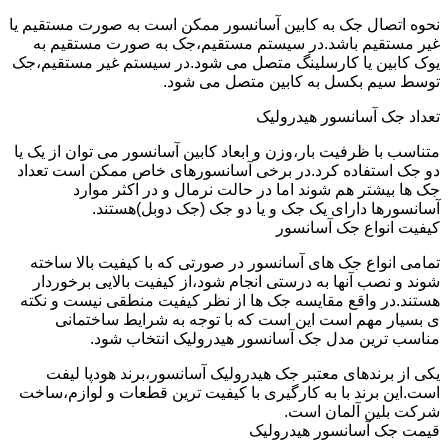
نحوه اتصال جک به کابین آسانسور ممکن است به صورت مستقیم یا
غیر مستقیم باشد.در سیستم مستقیم،جک به صورت مستقیم به
یوک کابین یا کارسلینگ متصل می شود.در سیستم غیر مستقیم،جک
توسط سیم بکسل به کابین متصل می شود.
تعداد جک آسانسور هیدرولیک
متناسب با ظرفیت بار،وزن و ابعاد کابین آسانسور می توان از یک یا
دو جک استفاده کرد.در برخی آسانسورهای خاص ممکن است تعداد
جک ها بیشتر هم شوند اما در حالت نرمال و در اکثر موارد
آسانسورها دارای یک جک و یا دو جک (جک دوبل)هستند.
کیفیت انواع جک آسانسور
تمامی انواع جک های آسانسور در صورتی که با کیفیت بالا ساخته
شوند و نصب آنها به درستی انجام شود،از کیفیت بالایی برخوردار
هستند.در واقع مقایسه جک ها از نظر کیفیت منطقی نیست و نکته
ی بسیار مهم است این است که با توجه به شرایط ساختمانی
مناسب ترین مدل جک آسانسور هیدرولیک انتخاب شود.
یکی از برندهای معتبر جک هیدرولیک آسانسور،برند هودپا لیفت
است.این برند با به کارگیری با کیفیت ترین قطعات و لوازم،ساخت
شرکت بلین آلمان است.
قیمت جک آسانسور هیدرولیک