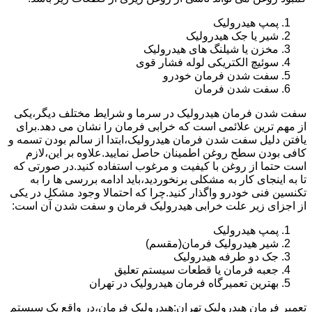
پمپ هیدرولیک
شیر یا جک هیدرولیک
مخزن یا شیلنگ های هیدرولیک
سوئیچ الکتریکی لوله فشار قوی
سفت شدن فرمان خودرو
سفت شدن فرمان
سفت شدن فرمان هیدرولیک در سرما و شرایط مختلف دیگر،یکی
از مهم ترین علائمی است که خرابی فرمان را نشان می دهد.برای
یافتن دلیل سفت شدن فرمان هیدرولیک،ابتدا از سالم بودن تسمه و
کافی بودن سطح روغن اطمینان حاصل نمایید.علاوه بر این،لازم
است حتما از روغن با کیفیت و مرغوب استفاده کنید.در صورتی که
تا به اینجای کار به مشکلی برنخوردید،باید ادامه بررسی ها را به
تکنسین فنی خودرو واگذار کنید.چرا که احتمالا وجود مشکل در یکی
از اجزای زیر علت خرابی هیدرولیک فرمان و سفت شدن آن است:
پمپ هیدرولیک
شیر هیدرولیک فرمان(مقسم)
جک دو طرفه هیدرولیک
جعبه فرمان یا قطعات سیستم تعلیق
بهترین تعمیرگاه فرمان هیدرولیک در تهران
تعمیر فرمان هیدرولیک تهران:هیدرولیک فرمان،در واقع یک سیستم