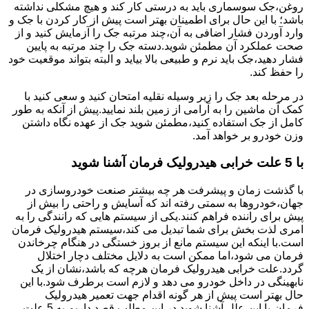
روغن،جک سوسماری باید به درستی کار کند و هیچ مشکلی نداشته
باشد؛ با این حال برای اطمینان بهتر است پیش از کار کردن با جک و
وارد آوردن فشار اضافی به آن،چند مرتبه جک را آزمایش کنید و از
صحت عملکرد آن مطمئن شوید.دسته جک را چند مرتبه به پایین
فشار دهید،جک باید نرم و طبیعی بالا بیاید و البته بتواند موقعیت خود
را حفظ کند.
در مرحله بعد جک را زیر وسیله نقلیه امتحان کنید و سعی کنید با
کمک آن ماشین را به آرامی از زمین بلند نمایید.پیش از آنکه به طور
کامل از جک استفاده کنید،مطمئن شوید جک از عهده نگاه داشتن
وزن خودرو بر خواهد آمد.
با 5 علت خرابی هیدرولیک فرمان آشنا شوید
با گذشت زمان و پیشرفت هر چه بیشتر صنعت خودروسازی در
جهان،خودروها به سمتی رفته اند که آسایش و راحتی را بیش از
پیش برای راننده فراهم کنند.یکی از سیستم هایی که رانندگی را به
امری لذت بخش برای شما تبدیل می کند،سیستم هیدرولیک فرمان
است.با اینکه این سیستم مانع از بروز خستگی در هنگام چرخاندن
فرمان می شود،اما ممکن است به دلایل مختلف دچار اختلال
گردد.علت خرابی هیدرولیک فرمان هرچه که باشد،نشان از یک
نابهینگی در داخل خودرو می دهد و لازم است برطرف شود.با این
حال بهتر است پیش از هر گونه اقدام جهت تعمیر هیدرولیک
فرمان،با این علل آشنا شوید.در این مطلب قصد داریم به 5 علت