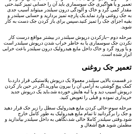
تعمیر و یا هواگیری جک سوسماری باید آن را حسابی تمیز کنید.حتی
مقدار کمی گرد و خاک و آلودگی درون سیلندر میتواند آسیب جدی
به جک روغنی وارد نماید.یک پارچه تمیز بردارید و حسابی سیلندر و
بقیه اجزای جک را تمیز کنید،سپس برای باز کردن جک دست به کار
شوید.
مرحله دوم –بازکردن درپوش سیلندر در بیشتر مواقع درست کار
نکردن جک سوسماری یا به خاطر خراب شدن درپوش سیلندر است
و یا ورود گرد و خاک داخل مایع هیدرولیک درون سیلندر باعث خرابی
ابزار شده است.
تعمیر جک روغنی
در قسمت بالایی سیلندر معمولا یک درپوش پلاستیکی قرار دارد،با
کمک پیچ گوشتی به آرامی آن را بیرون بیاورید.اگر در حین باز کردن
درپوش آسیب دید و یا لبه هایش خورده شد،باید یک درپوش جدید
خریداری نموده و قبلی را تعویض کنید.
مرحله سوم-خالی کردن مایع هیدرولیک سطل را زیر جک قرار دهید
و جک را برگردانید تا تمام مایع هیدرولیک به طور کامل خارج
شود.وقتی سیلندر کاملا خالی شد،نگاهی به داخل سیلندر بیاندازید و
مطمئن شوید هیچ آشغال و