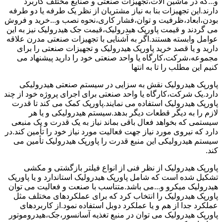
و...که در ماشین آلات،تجهیزات صنعتی و صنایع مختلف کاربرد
دارند.این تجهیزات بنا به نیاز مشتریان از نظر یک طرفه یا دو طرفه
بودن،ابعاد،ظرفیت و توان،فشار کاری،نحوه نصب و...خرید و فروش
می گردند و قیمت پاورپک هیدرولیک،قیمت جک هیدرولیک نیز به این
عوامل وابسته هستند.اگر به آشنایی با تجهیزات صنعتی مدرن علاقه
دارید و یا قصد خرید پاورپک هیدرولیک و تجهیزات صنعتی را برای
مجموعه،شرکت،کارگاه یا واحد صنعتی خود را دارید پیشنهاد می
کنیم این مطلب را تا به انتها
پاورپک هیدرولیک نقش به سزایی در سیستم صنعتی هیدرولیکی
دارد.یک شرکت،کارگاه یا واحد صنعتی برای اجرای پروژه خود از چند
پاورپک هیدرولیک استفاده می نمایند.پاورپک کمک می کند تا قدرت
لازم را به دیگر قطعات دیگر بدهد.سیستم هیدرولیکی و یا هر
سیستمی که بخواهد فعال باقی بماند نیاز به یک قدرت و یک منبعی
دارد که نیروی مورد نیاز جهت فعالیت مورد نیاز خود را تأمین کند.در
سیستم هیدرولیکی این منبع قدرت را پاورپک هیدرولیک تأمین می
کند.
پاورپک هیدرولیک از نظر فنی از انواع فیلتر بازگشتی و مکشی
تشکیل شده است که شامل پاورپک هیدرولیک استاندارد و یا پاورپک
هیدرولیک میکرو و...می باشد.متناسب با صنعت و فعالیت می توان
پاورپک هیدرولیک را انتخاب کرد که برای عملکردهای مختلف مثل
عملکرد جدا از هم و یا عملکرد دوبل استفاده نمود.از کاربردهای
پاورپک هیدرولیک می توان در منبع تغذیه آسانسور،جک،هیدروموتور