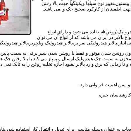
تون.تغییر نوع سیلها وپکینگها جهت بالا رفتن
هت اطمینان از کارکرد صحیح جک و..می باشد.
یدرولیک(روغن)استفاده می شود و دارای انواع
ع بالابر در ایران می باشد که از انواع آن می توان
 انبار،بالابر هیدرولیکی نفر بر،بالابر هیدرولیک ویلچربر،بالابر هیدرول
و بدون روشن شدن موتور و فقط با روشن شدن شیر برقی به سمت پایین 
ن به سمت جک هیدرولیک ارسال و پمپاز می کند.با بالا رفتن جک هیدو
 زمانی که برق وارد بالابر نشود اجازه تخلیه روغن را به تانک نمی ده
 و ایمن اهمیت فراوانی دارد.
ر کارشناسان خبره
عات به عنوان وسیله مناسبی برای تبدیل و انتقال کار استفاده شود.بناب