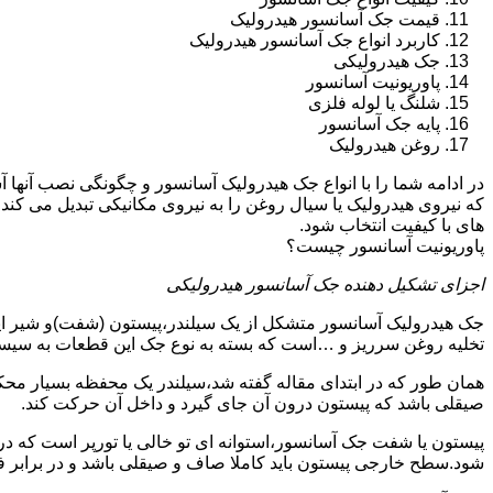
قیمت جک آسانسور هیدرولیک
کاربرد انواع جک آسانسور هیدرولیک
جک هیدرولیکی
پاوریونیت آسانسور
شلنگ یا لوله فلزی
پایه جک آسانسور
روغن هیدرولیک
در ادامه شما را با انواع جک هیدرولیک آسانسور و چگونگی نصب آنه
که نیروی هیدرولیک یا سیال روغن را به نیروی مکانیکی تبدیل می کند
های با کیفیت انتخاب شود.
پاوریونیت آسانسور چیست؟
اجزای تشکیل دهنده جک آسانسور هیدرولیکی
جک هیدرولیک آسانسور متشکل از یک سیلندر،پیستون (شفت)و شیر ای
تخلیه روغن سرریز و …است که بسته به نوع جک این قطعات به سیس
همان طور که در ابتدای مقاله گفته شد،سیلندر یک محفظه بسیار مح
صیقلی باشد که پیستون درون آن جای گیرد و داخل آن حرکت کند.
پیستون یا شفت جک آسانسور،استوانه ای تو خالی یا تورپر است که د
شود.سطح خارجی پیستون باید کاملا صاف و صیقلی باشد و در برابر ف