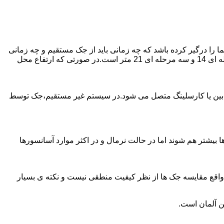
را درگیر کرده باشد که چه زمانی باید از جک مستقیم و چه زمانی
از جک غیرمستقیم استفاده کنیم؟ جک های مستقیم تا 21 متر را ساپورت می کنند و این مقدار در جک تلسکوپی تک مرحله ای 7 متر،دو مرحله ای 14 و سه مرحله ای 21 متر است.در صورتی که ارتفاع محل
ابین یا کارسلینگ متصل می شود.در سیستم غیر مستقیم،جک توسط
بیشتر هم شوند اما در حالت نرمال و در اکثر موارد آسانسورها
ر واقع مقایسه جک ها از نظر کیفیت منطقی نیست و نکته ی بسیار
ن آلمان است.