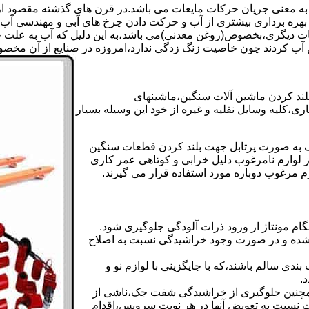
 به معنی جریان حرکات مایعات می باشد.در قرن های گذشته مقصود از ک
بهره برداری بیشتری از آب و حرکت دادن چرخ های آبی و مهندسی آب 
عات دیگری،بخصوص(روغن معدنی)می باشد،به این دلیل که آب به علت خا
 آب کردند چون خاصیت زنگ زدگی ندارد،امروزه در صنایع از آن مخصوصا
بلند کردن ماشین آلات سنگین،ماشینهای
ی،کلیه وسایل نقلیه و غیره از خود این وسیله بسیار
 و مشابه جک های اینرپک به صورت پرتابل جهت بلند کردن قطعات سنگین
ز لوازم نامرغوب دلیل خرابی و کوتاهی عمر کاری
م مرغوب دوباره مورد استفاده قرار می گیرند.
ام مونتاژ از ورود ذرات آلودگی جلوگیری شود.
ده و در صورت وجود خراشیدگی نسبت به اصلاح
دی سالم باشند،که با جایگزینی با لوازم نو و
.
مچنین جلوگیری از خراشیدگی شفت جک،ناشی از
ست نسبت به تعویض آنها در هر نوبت سرویس،اقدام