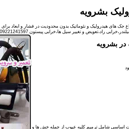
ولیک بشرویه
 جک های هیدرولیک و نئوماتیک بدون محدودیت در فشار و ابعاد برای 
تعویض و تغییر سیل ها،خرابی پیستون 09221241597-آقای سجاد فتاحی
در بشرویه
د
ات اساسی شامل ترمیم کلیه عیوب از جمله خش ها و