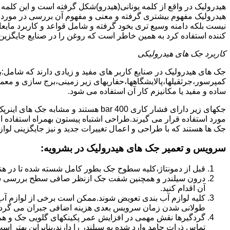
هیدرولیک در واقع از کلمه یونانی(هیدرو)شکل گرفته است و این کلمه
هیدرولیک مفهوم بیشتری گرفته و معنی و مفهوم آن بررسی در مورد 
نیست بلکه دامنه وسیع تری بخود گرفته و شامل قواعد و کاربرد مای
کننده استفاده کرد به همین خاطر است که روغن را در صنایع جایگزین
کاربرد جک های هیدرولیکی
جک های هیدرولیک در صنایع کاربر های مفید و زیادی دارند که شامل:
کمپرسور،جرثقیلها،پالایشگاهها،حفاریهای زیر زمینی،برج سازی و معمار
ساده و مفید یا مکانیزم کار آن استفاده می شود.
جکهای زیر دارای فشار کاری 400 bar هستند
مورد استفاده قرار می گیرند.طراحی اشتباه پیستون بهمراه استفاده ا
جک ها هستند که با طراحی و اعمال تغییرات جدید و نیز جایگزینی لواز
سرویس و تعمیر جک های هیدرولیک در بشرویه
:
قبل از دمونتاژ،کلیه سطوح جک بطور کامل شسته شده تا در هنگ
درون سیلندر و همچنین شفت جک ازنظر صافی سطح بررسی ش
آن اقدام کنید.
کلیه لوازم آب بندی تعویض شوند.ممکن است برخی از لوازم آب بن
طولانی شدن زمان سرویس بعدی هزینه اضافی جبران می گردد
گردگیرها نقش مهمی در افزایش عمر پکینکهای گلویی جک و ه
تماس ذرات جامد وارد شده به سیلندر را دارند،بنابراین بهتر ا