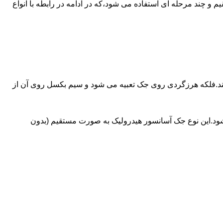
ای آسانسورهایی که ظرفیتشان بیش از 30 تن است از جک های غیرمستقیم و چند مرحله ای استفاده می شود،که در ادامه در رابطه با انواع
کند.فلکه هرزگردی روی جک تعبیه می شود و سیم بکسل روی آن از
شود.این نوع جک آسانسور هیدرولیک به صورت مستقیم (بدون