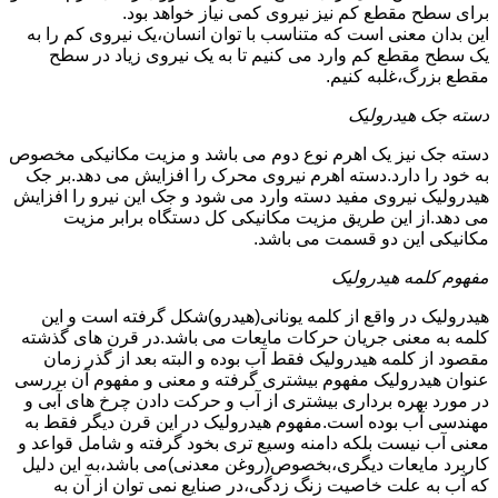
برای سطح مقطع کم نیز نیروی کمی نیاز خواهد بود.
این بدان معنی است که متناسب با توان انسان،یک نیروی کم را به
یک سطح مقطع کم وارد می کنیم تا به یک نیروی زیاد در سطح
مقطع بزرگ،غلبه کنیم.
دسته جک هیدرولیک
دسته جک نیز یک اهرم نوع دوم می باشد و مزیت مکانیکی مخصوص
به خود را دارد.دسته اهرم نیروی محرک را افزایش می دهد.بر جک
هیدرولیک نیروی مفید دسته وارد می شود و جک این نیرو را افزایش
می دهد.از این طریق مزیت مکانیکی کل دستگاه برابر مزیت
مکانیکی این دو قسمت می باشد.
مفهوم کلمه هیدرولیک
هیدرولیک در واقع از کلمه یونانی(هیدرو)شکل گرفته است و این
کلمه به معنی جریان حرکات مایعات می باشد.در قرن های گذشته
مقصود از کلمه هیدرولیک فقط آب بوده و البته بعد از گذر زمان
عنوان هیدرولیک مفهوم بیشتری گرفته و معنی و مفهوم آن بررسی
در مورد بهره برداری بیشتری از آب و حرکت دادن چرخ های آبی و
مهندسی آب بوده است.مفهوم هیدرولیک در این قرن دیگر فقط به
معنی آب نیست بلکه دامنه وسیع تری بخود گرفته و شامل قواعد و
کاربرد مایعات دیگری،بخصوص(روغن معدنی)می باشد،به این دلیل
که آب به علت خاصیت زنگ زدگی،در صنایع نمی توان از آن به