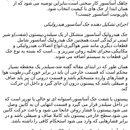
چاهک آسانسور کار سختی است،بنابراین توصیه می شود که از
همان ابتدا از جک های با کیفیت انتخاب شود.
پاوریونیت آسانسور چیست؟
اجزای تشکیل دهنده جک آسانسور هیدرولیکی
جک هیدرولیک آسانسور متشکل از یک سیلندر،پیستون (شفت)و شیر
ایمنی ترکیدگی است.همچنین جک هیدرولیک آسانسور شامل
قطعات دیگری مانند شیر هواگیری،انواع اتصالات هیدرولیکی و
مکانیکی،مجرای تخلیه روغن سرریز و …است که بسته به نوع جک
این قطعات به سیستم اضافه می شوند.
همان طور که در ابتدای مقاله گفته شد،سیلندر یک محفظه بسیار
محکم است که قسمت خارجی آن باید در برابر خوردگی،رطوبت هوا
و فشارهای وارده متسحکم باشد و قسمت درونی آن نیز باید صاف
و صیقلی باشد که پیستون درون آن جای گیرد و داخل آن حرکت
کند.
پیستون یا شفت جک آسانسور،استوانه ای تو خالی یا تورپر است که
در داخل سیلندر قرار می گیرد و قسمت انتهایی آن به کابین وصل
می شود.پیستون با فشار روغن جابجا می شود و باعث حرکت کابین
می شود.سطح خارجی پیستون باید کاملا صاف و صیقلی باشد و در
برابر فشارهایی که وارد می شود استحکام کافی را داشته باشد.