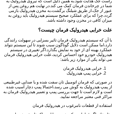
راست جک هدایت شود.به همین دلیل است که نیروی هیدرولیک به
شما در چرخاندن فرمان کمک می کند.در نهایت هم روغن پس از
عبور از جک،از طریق شیلنگ برگشت،به مخزن هیدرولیک بازمی
گردد.چرا که برای عملکرد صحیح سیستم هیدرولیک باید روغن به
میزان کافی در مخزن وجود داشته باشد.
علت خرابی هیدرولیک فرمان چیست؟
با آن که سیستم هیدرولیک فرمان تاثیر بسزایی در سهولت رانندگی
دارد،اما ممکن است دلایل گوناگون سبب شوند تا این سیستم نتواند
عملکرد بهینه ای از خود به نمایش بگذارد.اگر تغییری در سیستم
هیدرولیک خودرو خود احساس کردید،علت خرابی هیدرولیک فرمان
می تواند یکی از موارد زیر باشد:
خرابی هیدرولیک فرمان
خرابی پمپ هیدرولیک
در صورتی که فرمان اتومبیل تان سفت شده و یا صدایی غیرطبیعی
از پمپ هیدرولیک به گوش می رسد،احتمالا پمپ دچار آسیب شده
است و لازم است تا جهت بررسی پمپ و تعمیر هیدرولیک فرمان به
مراکز فنی معتبر مراجعه نمایید.
استفاده از قطعات نامرغوب در هیدرولیک فرمان