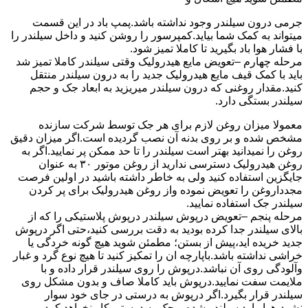
جرمی درون سیلندر وجود نداشته باشد.پمپ باد در این قسمت
میتواند به کمک شما بیاید.کمپرسور را روشن کنید و داخل سیلندر را
با فشار هوا باد بگیرید تا کاملا تمیز شود.
مرحله چهارم –تعویض مایع هیدرولیک وقتی سیلندر کاملا تمیز شد
باید با کمک قیف مایع هیدرولیک جدید را به درون سیلندر منتقل
کنید.مقدار روغنی که درون سیلندر میریزید به ابعاد جک و حجم
سیلندر بستگی دارد.
معمولا میزان روغن لازم برای هر جک توسط شرکت سازنده
مشخص شده و بر روی بدنه آن نصب گردیده است.اگر میزان دقیق
روغن را نمیدانید بهتر است سیلندر را تا حد ممکن پر نمایید.اگر به
روغن هیدرولیک دسترسی ندارید از روغن موتور ۳۰ به عنوان
جایگزین استفاده کنید ولی به خاطر داشته باشید در اولین فرصت
مجدداروغن را تعویض نموده واز روغن هیدرولیک برای پر کردن
سیلندر جک استفاده نمایید.
مرحله پنجم –تعویض درپوش سیلندر درپوش پلاستیکی را که از
بالای سیلندر جدا کرده بودید به دقت بررسی کنید،حتی اگر درپوش
جدید خریده اید،پیش از بستن؛ مطمئن شوید هیچ گونه خردگی یا
خراشی نداشته باشد.باپارچه ان را تمکیز کنید تا هیچ نوع گرد و غبار
وآلودگی روی آن نباشد.درپوش را روی سیلندر قرار داده و با
ملایمت سفت نمایید.درپوش باید کاملا صاف و بدون مشکل روی
سیلندر قرار بگیرد.اگر درپوش به درستی در جای خود سوار
نشود،هوا وارد سیلندر شده و جک به درستی کار نخواهد کرد.