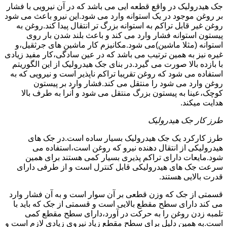
جک هیدرولیک در واقع قطعه ایی می باشد که در آن نیرویی با فشار
بر روغن موجود در یک استوانه وارد می شود.این نیرو باعث می شود
روغن غیر قابل تراکم به استوانه بزرگ تر انتقال پیدا کند.روغن به
پیستون استوانه فشار وارد می کند و باعث بلند شدن بار روی
استوانه (مثلا ماشین)می شود.مکانیزم کار ماشین های جرثقیل،و
غیره نیز به همین ترتیب می باشد که در عین سادگی،کار مفید زیادی
با بازده بالا صورت می گیرد.در بنای جک هیدرولیک از این الگوریتم
استفاده می شود که روغن تقریبا تراکم ناپذیر است و نیرویی که به
روغن وارد می شود را منتقل می کند.فشار وارد بر پیستون
کوچک،عینا به پیستون بزرگ منتقل می شود و آنرا به طرف بالا
هدایت میکند.
طرز کار جک هیدرولیک
طرز کارکرد یک جک هیدرولیک بسیار ساده است.در جک های
هیدرولیکی از انتقال دهنده نیرو که روغن است،استفاده می
شود.مایعات دارای تراکم پذیری بسیار کمی هستند برای همین
سرعت جک های هیدرولیکی قابل کنترل است و از طرفی دارای
قدرت بالایی هستند.
قسمتی از جک که وزن قطعی بر آن سوار است و به آن فشار وارد
می کند دارای سطح مقطع بالایی است و قسمتی از جک که باید با
تلمبه زدن روغن را به حرکت در آورد،دارای سطح مقطع کمی
است.به همین دلیل برای سطح مقطع زیاد نیروی زیادی لازم است و