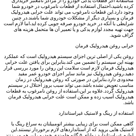
متاسفانه اگر قطعات یدکی خودرو را از مراکز نامعتبر خریداری
کرده باشید،احتمال استفاده از قطعات نامرغوب در خودرو شما
وجود دارد.این قطعات نامرغوب می تواند علت خرابی هیدرولیک
فرمان و بسیاری دیگر از مشکلات خودروی شما باشند.در چنین
شرایطی با آنکه در خرید خودرو صرفه جویی کرده اید،اما لازم است
جهت تهیه مجدد لوازم یدکی و یا تعمیر آن ها متحمل هزینه های
گزاف شوید.
خرابی روغن هیدرولیک فرمان
روغن یکی از اصلی ترین اجزای سیستم هیدرولیک است که عملکرد
بهینه این سیستم را تضمین می کند.بنابراین برای یافتن علت خرابی
هیدرولیک فرمان لازم است سلامت این روغن را مورد بررسی قرار
دهید.روغن هیدرولیک نیز مانند سایر اجزای خودرو عمر مفید
محدودی دارد.بنابراین در صورتی که روغن هیدرولیک در زمان
مناسب تعویض نشده باشد،می تواند سبب بروز اختلال در سیستم
هیدرولیک گردد.علاوه بر این،استفاده از روغن نامرغوب به قطعات
هیدرولیک آسیب زده و ممکن است علت خرابی هیدرولیک فرمان
باشد.
استفاده از رینگ و لاستیک غیراستاندارد
گاهی ممکن است برای زیبایی بیشتر اتومبیلتان به سراغ رینگ یا
لاستیک هایی بروید که از استانداردهای لازم برخوردار نیستند.این
لوازم غیراستاندارد زوایای ۵ گانه جلوبندی خودرو را بر هم می زنند