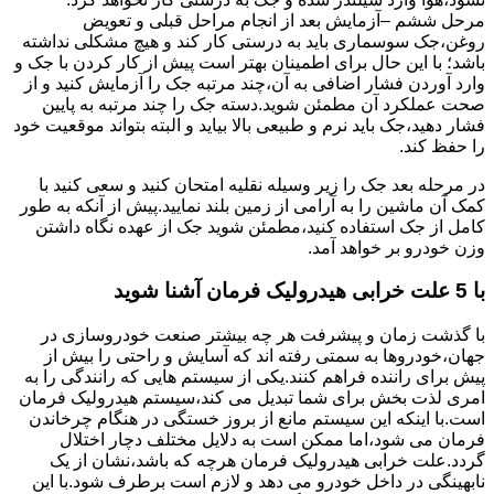
مرحل ششم –آزمایش بعد از انجام مراحل قبلی و تعویض
روغن،جک سوسماری باید به درستی کار کند و هیچ مشکلی نداشته
باشد؛ با این حال برای اطمینان بهتر است پیش از کار کردن با جک و
وارد آوردن فشار اضافی به آن،چند مرتبه جک را آزمایش کنید و از
صحت عملکرد آن مطمئن شوید.دسته جک را چند مرتبه به پایین
فشار دهید،جک باید نرم و طبیعی بالا بیاید و البته بتواند موقعیت خود
را حفظ کند.
در مرحله بعد جک را زیر وسیله نقلیه امتحان کنید و سعی کنید با
کمک آن ماشین را به آرامی از زمین بلند نمایید.پیش از آنکه به طور
کامل از جک استفاده کنید،مطمئن شوید جک از عهده نگاه داشتن
وزن خودرو بر خواهد آمد.
با 5 علت خرابی هیدرولیک فرمان آشنا شوید
با گذشت زمان و پیشرفت هر چه بیشتر صنعت خودروسازی در
جهان،خودروها به سمتی رفته اند که آسایش و راحتی را بیش از
پیش برای راننده فراهم کنند.یکی از سیستم هایی که رانندگی را به
امری لذت بخش برای شما تبدیل می کند،سیستم هیدرولیک فرمان
است.با اینکه این سیستم مانع از بروز خستگی در هنگام چرخاندن
فرمان می شود،اما ممکن است به دلایل مختلف دچار اختلال
گردد.علت خرابی هیدرولیک فرمان هرچه که باشد،نشان از یک
نابهینگی در داخل خودرو می دهد و لازم است برطرف شود.با این