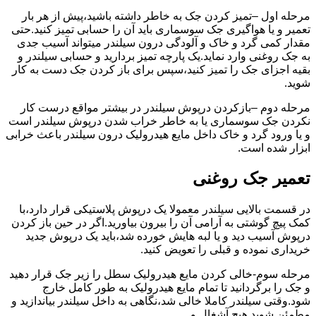
مرحله اول –تمیز کردن جک به خاطر داشته باشید،پیش از هر بار
تعمیر و یا هواگیری جک سوسماری باید آن را حسابی تمیز کنید.حتی
مقدار کمی گرد و خاک و آلودگی درون سیلندر میتواند آسیب جدی
به جک روغنی وارد نماید.یک پارچه تمیز بردارید و حسابی سیلندر و
بقیه اجزای جک را تمیز کنید،سپس برای باز کردن جک دست به کار
شوید.
مرحله دوم –بازکردن درپوش سیلندر در بیشتر مواقع درست کار
نکردن جک سوسماری یا به خاطر خراب شدن درپوش سیلندر است
و یا ورود گرد و خاک داخل مایع هیدرولیک درون سیلندر باعث خرابی
ابزار شده است.
تعمیر جک روغنی
در قسمت بالایی سیلندر معمولا یک درپوش پلاستیکی قرار دارد،با
کمک پیچ گوشتی به آرامی آن را بیرون بیاورید.اگر در حین باز کردن
درپوش آسیب دید و یا لبه هایش خورده شد،باید یک درپوش جدید
خریداری نموده و قبلی را تعویض کنید.
مرحله سوم-خالی کردن مایع هیدرولیک سطل را زیر جک قرار دهید
و جک را برگردانید تا تمام مایع هیدرولیک به طور کامل خارج
شود.وقتی سیلندر کاملا خالی شد،نگاهی به داخل سیلندر بیاندازید و
مطمئن شوید هیچ آشغال و