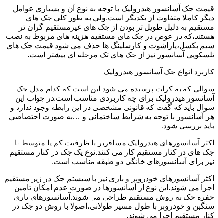
قیمت جک آسانسور هیدرولیک با توجه به نوع آن و بسیاری عوامل
دیگر کاملا متفاوت از یکدیگر است.ولی به طور کلی جک های
مستقیم به دلیل طویل تر بودن از جک های غیرمستقیم گران تر
هستند،که در عوض در جک های مستقیم هزینه های مربوط به نصب
سیم بکسل،پاراشوت و کارسلینگ ها حذف می شود.قیمت جک های
تلسکوپی آسانسور نیز از جک های تک مرحله ای بیشتر است.
کاربرد انواع جک آسانسور هیدرولیک
سوالی که به کرات پرسیده می شود این است که کدام مدل جک
آسانسور هیدرولیک برای چه کاربردی مناسب است.در جواب این
سوال باید که گفت که قانونی مشخصی در این رابطه وجود ندارد و
هر آسانسور با توجه به شرایط ساختمانی و …به صورت اختصاصی
باید بررسی شود.
اکثر آسانسورهای هیدرولیک مسافربر با ظرفیت کم یا متوسط با
جک های در کنار مستقیم کار می کنند.نوع یک جک در کنار مستقیم
نیز برای آسانسورهای خانگی دو طبقه مناسب است.
اکثر آسانسورهای خودروبر و باری نیز با سیستم جک در زیر مستقیم
اجرا می شوند.این نوع از آسانسورها در صورت عدم امکان تامین
حفره جک به روش مستقیم طراحی می شوند.آسانسورهای باری
سنگین و خودروبر با طول مسیر طولانی،اصولا با روش دو جک در
کنار مستقیم اجرا می شوند.