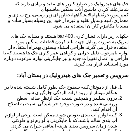
جک های هیدرولیک در صنایع کاربر های مفید و زیادی دارند که
شامل:بلند کردن ماشین آلات سنگین،ماشینهای
کمپرسور،جرثقیلها،پالایشگاهها،حفاریهای زیر زمینی،برج سازی و
معماری،کلیه وسایل نقلیه و غیره از خود این وسیله بسیار ساده و
مفید یا مکانیزم کار آن استفاده می شود.
جکهای زیر دارای فشار کاری 400 bar هستند و مشابه جک های
اینرپک به صورت پرتابل جهت بلند کردن قطعات سنگین مورد
استفاده قرار می گیرند.طراحی اشتباه پیستون بهمراه استفاده از
لوازم نامرغوب دلیل خرابی و کوتاهی عمر کاری جک ها هستند که با
طراحی و اعمال تغییرات جدید و نیز جایگزینی لوازم مرغوب دوباره
مورد استفاده قرار می گیرند.
سرویس و تعمیر جک های هیدرولیک در بستان آباد
:
قبل از دمونتاژ،کلیه سطوح جک بطور کامل شسته شده تا در
هنگام مونتاژ از ورود ذرات آلودگی جلوگیری شود.
درون سیلندر و همچنین شفت جک ازنظر صافی سطح
بررسی شده و در صورت وجود خراشیدگی نسبت به اصلاح
آن اقدام کنید.
کلیه لوازم آب بندی تعویض شوند.ممکن است برخی از لوازم
آب بندی سالم باشند،که با جایگزینی با لوازم نو و طولانی
شدن زمان سرویس بعدی هزینه اضافی جبران می گردد.