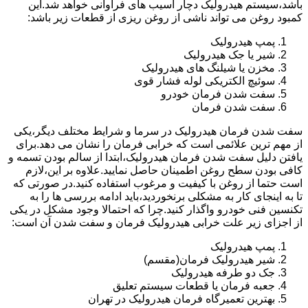
باشد،سیستم هیدرولیک دچار آسیب های فراوانی خواهد شد.این
کمبود روغن می تواند ناشی از روغن ریزی از قطعات زیر باشد:
پمپ هیدرولیک
شیر یا جک هیدرولیک
مخزن یا شیلنگ های هیدرولیک
سوئیچ الکتریکی لوله فشار قوی
سفت شدن فرمان خودرو
سفت شدن فرمان
سفت شدن فرمان هیدرولیک در سرما و شرایط مختلف دیگر،یکی
از مهم ترین علائمی است که خرابی فرمان را نشان می دهد.برای
یافتن دلیل سفت شدن فرمان هیدرولیک،ابتدا از سالم بودن تسمه و
کافی بودن سطح روغن اطمینان حاصل نمایید.علاوه بر این،لازم
است حتما از روغن با کیفیت و مرغوب استفاده کنید.در صورتی که
تا به اینجای کار به مشکلی برنخوردید،باید ادامه بررسی ها را به
تکنسین فنی خودرو واگذار کنید.چرا که احتمالا وجود مشکل در یکی
از اجزای زیر علت خرابی هیدرولیک فرمان و سفت شدن آن است:
پمپ هیدرولیک
شیر هیدرولیک فرمان(مقسم)
جک دو طرفه هیدرولیک
جعبه فرمان یا قطعات سیستم تعلیق
بهترین تعمیرگاه فرمان هیدرولیک در تهران