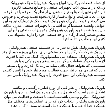
از جمله قطعات پرکاربرد انواع پاورپک هیدرولیک،جک هیدرولیک
و...که در ماشین آلات،تجهیزات صنعتی و صنایع مختلف کاربرد
دارند.این تجهیزات بنا به نیاز مشتریان از نظر یک طرفه یا دو طرفه
بودن،ابعاد،ظرفیت و توان،فشار کاری،نحوه نصب و...خرید و فروش
می گردند و قیمت پاورپک هیدرولیک،قیمت جک هیدرولیک نیز به این
عوامل وابسته هستند.اگر به آشنایی با تجهیزات صنعتی مدرن علاقه
دارید و یا قصد خرید پاورپک هیدرولیک و تجهیزات صنعتی را برای
مجموعه،شرکت،کارگاه یا واحد صنعتی خود را دارید پیشنهاد می
کنیم این مطلب را تا به انتها
پاورپک هیدرولیک نقش به سزایی در سیستم صنعتی هیدرولیکی
دارد.یک شرکت،کارگاه یا واحد صنعتی برای اجرای پروژه خود از چند
پاورپک هیدرولیک استفاده می نمایند.پاورپک کمک می کند تا قدرت
لازم را به دیگر قطعات دیگر بدهد.سیستم هیدرولیکی و یا هر
سیستمی که بخواهد فعال باقی بماند نیاز به یک قدرت و یک منبعی
دارد که نیروی مورد نیاز جهت فعالیت مورد نیاز خود را تأمین کند.در
سیستم هیدرولیکی این منبع قدرت را پاورپک هیدرولیک تأمین می
کند.
پاورپک هیدرولیک از نظر فنی از انواع فیلتر بازگشتی و مکشی
تشکیل شده است که شامل پاورپک هیدرولیک استاندارد و یا پاورپک
هیدرولیک میکرو و...می باشد.متناسب با صنعت و فعالیت می توان
پاورپک هیدرولیک را انتخاب کرد که برای عملکردهای مختلف مثل
عملکرد جدا از هم و یا عملکرد دوبل استفاده نمود.از کاربردهای