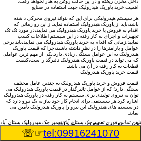
داخل مخزن ریخته و در این حالت روغن به هدر نخواهد رفت.
اهمیت خرید پاورپک هیدرولیک جهت استفاده در صنایع
هر سیستم هیدرولیکی برای این که بتواند نیروی محرکی داشته
باشد،باید از پاورپک هیدرولیک استفاده نماید.از این رو زمانی که
اقدام به فروش یا خرید پاورپک هیدرولیک می نمایید،در مورد تک تک
تجهیزات و اجزای به کار رفته در این سیستم اطلاعات کسب
نمایید.زمانی که اقدام به خرید پاورپک هیدرولیک می نمایید،باید برخی
عوامل و پارامترها را در نظر داشته باشید،چرا که قیمت پاورپک
هیدرولیک به این عوامل بستگی زیادی دارد.یکی از مهم ترین عواملی
که می تواند در قیمت پاورپک هیدرولیک تاثیرگذار است،کیفیت
قطعات به کار رفته در آن می باشد.
قیمت خرید پاورپک هیدرولیک
قیمت فروش و خرید پاورپک هیدرولیک به چندین عامل مختلف
بستگی دارد؛ که از عوامل تاثیرگذار در قیمت پاورپک هیدرولیک می
توان به نیروی تولیدی برای سیستم به کار رفته در پاورپک هیدرولیک
اشاره کرد.هر سیستمی برای انجام کار خود نیاز به یک نیرو دارد که
در سیستم های هیدرولیک این نیرو را پاورپک هیدرولیک تأمین می
نماید.
تلفن تماس فوری
تعمیر جک بستان آباد,تعمیر جک هیدرولیک بستان آباد
تعمیر جک هیدرولیک در بستان آباد
☞☏
tel:09916241070
وسیله‎ای که با عملکرد خود موجب بلند شدن اهرم و یا وزن سنگین