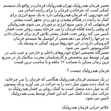
تعمیر فرمان هیدرولیک تهران:هیدرولیک فرمان،در واقع یک سیستم
کمکی است که چرخاندن فرمان را برای راننده آسانتر می
کند.خودرویی که فرمان هیدرولیکی دارد به یک منبع انرژی برای
کمک به راننده در هنگام پیچیدن و دور زدن مجهز است.بیشتر
فرمانهایی که از چنین منبع انرژی برخوردار می شوند هیدرولیکی
اند.وقتی راننده فلکه فرمان را می چرخاند پمپی روغن تحت فشار
تأمین می کند روغن تحت فشار بیشتر تلاش لازم برای فرمان دادن
به چرخها را انجام می دهدبعضی از اتومبیل ها سیستم فرمان
الترونیکی دارند.در این خودروها نیروی کمکی به وسیله یک
الکتروموتور تأمین می شود.
تعمیرگاه تخصصی انواع خودروهای داخلی و خارجی و عیب یابی در
تهران توسط تیم متخصص و کارشناسان مجرب مکانیک یار در سریع
ترین زمان ممکن با ضمانت ۱۲ ماهه و با مناسب ترین قیمت
فرمان هیدرولیک چیست ؟
در یک سیستم فرمان هیدرولیک هنگامی که فرمان را می چرخانید
به کمک دنده پنیون میل دنده را به حرکت در می آورید و یک پیستون
که به میل دنده متصل است به کمک روغن پر فشار هیدرولیک به
حرکت میل دنده کمک می کند.این فشار توسط پمپ هیدرولیک
تامین می شود.
علائم خرابی فرمان هیدرولیک