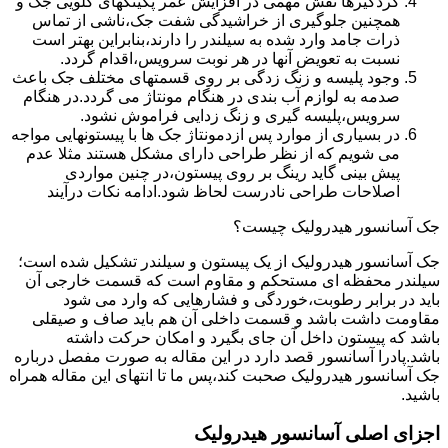
گردگیرها نقش مهمی در افزایش عمر پکینکهای گلویی جک و
همچنین جلوگیری از خراشیدگی شفت جک،ناشی از تماس
ذرات جامد وارد شده به سیلندر را دارند،بنابراین بهتر است
نسبت به تعویض آنها در هر نوبت سرویس،اقدام گردد.
وجود پلیسه و زنگ زدگی بر روی قسمتهای مختلف جک باعث
صدمه به لوازم آب بندی در هنگام مونتاژ می گردد.در هنگام
سرویس،پلیسه گیری و زنگ زدایی فراموش نشود.
در بسیاری از موارد پس ازدمونتاژ جک ها با پیستونهایی مواجه
می شویم که از نظر طراحی دارای مشکل هستند مثلا عدم
پیش بینی گاید رینگ بر روی پیستون،در چنین مواردی
اصلاحات طراحی نادرست لحاظ شود.ادامه نکات درآیند
جک آسانسور هیدرولیک چیست؟
جک آسانسور هیدرولیک از یک پیستون و سیلندر تشکیل شده است؛
سیلندر محفظه ای مستحکم و مقاوم است که قسمت خارجی آن
باید در برابر رطوبت،خوردگی و فشارهایی که وارد می شود
مقاومت داشت باشد و قسمت داخلی آن هم باید صاف و صیقلی
باشد که پیستون داخل آن جای بگیرد و امکان حرکت داشته
باشد.پادرا آسانسور قصد دارد در این مقاله به صورت مفصل درباره
جک آسانسور هیدرولیک صحبت کند،پس ما تا انتهای این مقاله همراه
باشید.
اجزای اصلی آسانسور هیدرولیک