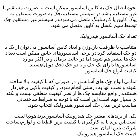
نحوه اتصال جک به کابین آسانسور ممکن است به صورت مستقیم یا
غیر مستقیم باشد.در سیستم مستقیم،جک به صورت مستقیم به
یوک کابین یا کارسلینگ متصل می شود.در سیستم غیر مستقیم،جک
توسط سیم بکسل به کابین متصل می شود.
تعداد جک آسانسور هیدرولیک
متناسب با ظرفیت بار،وزن و ابعاد کابین آسانسور می توان از یک یا
دو جک استفاده کرد.در برخی آسانسورهای خاص ممکن است تعداد
جک ها بیشتر هم شوند اما در حالت نرمال و در اکثر موارد
آسانسورها دارای یک جک و یا دو جک (جک دوبل)هستند.
کیفیت انواع جک آسانسور
تمامی انواع جک های آسانسور در صورتی که با کیفیت بالا ساخته
شوند و نصب آنها به درستی انجام شود،از کیفیت بالایی برخوردار
هستند.در واقع مقایسه جک ها از نظر کیفیت منطقی نیست و نکته
ی بسیار مهم است این است که با توجه به شرایط ساختمانی
مناسب ترین مدل جک آسانسور هیدرولیک انتخاب شود.
یکی از برندهای معتبر جک هیدرولیک آسانسور،برند هودپا لیفت
است.این برند با به کارگیری با کیفیت ترین قطعات و لوازم،ساخت
شرکت بلین آلمان است.
قیمت جک آسانسور هیدرولیک