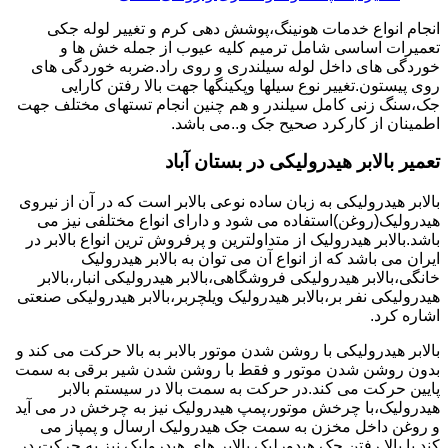
انجام انواع خدمات هونینگ،پوشش دهی کرم و تغییر لوله جکی
تعمیرات اساسی شامل ترمیم کلیه عیوب از جمله خش ها و
خوردگی های داخل لوله سیلندری و روی راد.ضربه خوردگی های
روی پیستون.تغییر نوع سیلها وپکینگها جهت بالا رفتن کارایی
جک،سنگ زنی کامل سیلندر و هم چنین انجام تستهای مختلف جهت
اطمینان از کارکرد صحیح جک و..می باشد.
تعمیر بالابر هیدرولیکی در بستان آباد
بالابر هیدرولیکی به زبان ساده نوعی بالابر است که در آن از نیروی
هیدرولیک(روغن)استفاده می شود و دارای انواع مختلفی نیز می
باشد.بالابر هیدرولیک از متداولترین و پرفروش ترین انواع بالابر در
ایران می باشد که از انواع آن می توان به بالابر هیدرولیک
خانگی،بالابر هیدرولیکی فروشگاهی،بالابر هیدرولیکی انبار،بالابر
هیدرولیکی نفر بر،بالابر هیدرولیک ویلچربر،بالابر هیدرولیکی صنعتی
اشاره کرد.
بالابر هیدرولیکی با روشن شدن موتور بالابر به بالا حرکت می کند و
بدون روشن شدن موتور و فقط با روشن شدن شیر برقی به سمت
پایین حرکت می کند.در حرکت به سمت بالا در سیستم بالابر
هیدرولیک،با چرخش موتور،پمپ هیدرولیک نیز به چرخش در می آید
و روغن داخل مخزن به سمت جک هیدرولیک ارسال و پمپاز می
کند.با بالا رفتن جک هیدورلیک بالابر های هیدرولیک نیز به حرکت در