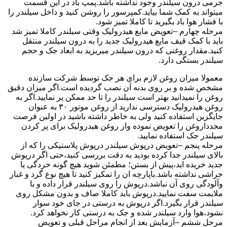
جرمی درون سیلندر وجود نداشته باشد.پمپ باد در این قسمت
میتواند به کمک شما بیاید.کمپرسور را روشن کنید و داخل سیلندر را
با فشار هوا باد بگیرید تا کاملا تمیز شود.
مرحله چهارم –تعویض مایع هیدرولیک وقتی سیلندر کاملا تمیز شد
باید با کمک قیف مایع هیدرولیک جدید را به درون سیلندر منتقل
کنید.مقدار روغنی که درون سیلندر میریزید به ابعاد جک و حجم
سیلندر بستگی دارد.
معمولا میزان روغن لازم برای هر جک توسط شرکت سازنده
مشخص شده و بر روی بدنه آن نصب گردیده است.اگر میزان دقیق
روغن را نمیدانید بهتر است سیلندر را تا حد ممکن پر نمایید.اگر به
روغن هیدرولیک دسترسی ندارید از روغن موتور ۳۰ به عنوان
جایگزین استفاده کنید ولی به خاطر داشته باشید در اولین فرصت
مجدداروغن را تعویض نموده واز روغن هیدرولیک برای پر کردن
سیلندر جک استفاده نمایید.
مرحله پنجم –تعویض درپوش سیلندر درپوش پلاستیکی را که از
بالای سیلندر جدا کرده بودید به دقت بررسی کنید،حتی اگر درپوش
جدید خریده اید،پیش از بستن؛ مطمئن شوید هیچ گونه خردگی یا
خراشی نداشته باشد.باپارچه ان را تمکیز کنید تا هیچ نوع گرد و غبار
وآلودگی روی آن نباشد.درپوش را روی سیلندر قرار داده و با
ملایمت سفت نمایید.درپوش باید کاملا صاف و بدون مشکل روی
سیلندر قرار بگیرد.اگر درپوش به درستی در جای خود سوار
نشود،هوا وارد سیلندر شده و جک به درستی کار نخواهد کرد.
مرحل ششم –آزمایش بعد از انجام مراحل قبلی و تعویض