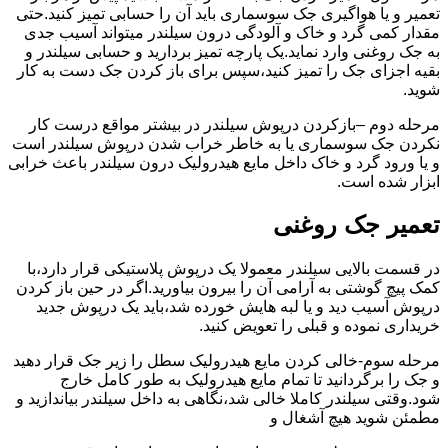
تعمیر و یا هواگیری جک سوسماری باید آن را حسابی تمیز کنید.حتی
مقدار کمی گرد و خاک و آلودگی درون سیلندر میتواند آسیب جدی
به جک روغنی وارد نماید.یک پارچه تمیز بردارید و حسابی سیلندر و
بقیه اجزای جک را تمیز کنید،سپس برای باز کردن جک دست به کار
شوید.
مرحله دوم –بازکردن درپوش سیلندر در بیشتر مواقع درست کار
نکردن جک سوسماری یا به خاطر خراب شدن درپوش سیلندر است
و یا ورود گرد و خاک داخل مایع هیدرولیک درون سیلندر باعث خرابی
ابزار شده است.
تعمیر جک روغنی
در قسمت بالایی سیلندر معمولا یک درپوش پلاستیکی قرار دارد،با
کمک پیچ گوشتی به آرامی آن را بیرون بیاورید.اگر در حین باز کردن
درپوش آسیب دید و یا لبه هایش خورده شد،باید یک درپوش جدید
خریداری نموده و قبلی را تعویض کنید.
مرحله سوم-خالی کردن مایع هیدرولیک سطل را زیر جک قرار دهید
و جک را برگردانید تا تمام مایع هیدرولیک به طور کامل خارج
شود.وقتی سیلندر کاملا خالی شد،نگاهی به داخل سیلندر بیاندازید و
مطمئن شوید هیچ آشغال و