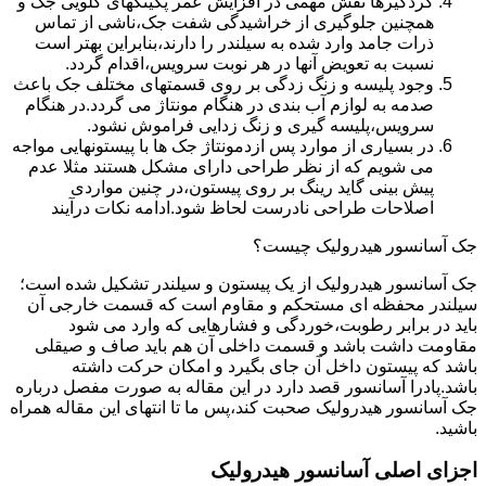
گردگیرها نقش مهمی در افزایش عمر پکینکهای گلویی جک و
همچنین جلوگیری از خراشیدگی شفت جک،ناشی از تماس
ذرات جامد وارد شده به سیلندر را دارند،بنابراین بهتر است
نسبت به تعویض آنها در هر نوبت سرویس،اقدام گردد.
وجود پلیسه و زنگ زدگی بر روی قسمتهای مختلف جک باعث
صدمه به لوازم آب بندی در هنگام مونتاژ می گردد.در هنگام
سرویس،پلیسه گیری و زنگ زدایی فراموش نشود.
در بسیاری از موارد پس ازدمونتاژ جک ها با پیستونهایی مواجه
می شویم که از نظر طراحی دارای مشکل هستند مثلا عدم
پیش بینی گاید رینگ بر روی پیستون،در چنین مواردی
اصلاحات طراحی نادرست لحاظ شود.ادامه نکات درآیند
جک آسانسور هیدرولیک چیست؟
جک آسانسور هیدرولیک از یک پیستون و سیلندر تشکیل شده است؛
سیلندر محفظه ای مستحکم و مقاوم است که قسمت خارجی آن
باید در برابر رطوبت،خوردگی و فشارهایی که وارد می شود
مقاومت داشت باشد و قسمت داخلی آن هم باید صاف و صیقلی
باشد که پیستون داخل آن جای بگیرد و امکان حرکت داشته
باشد.پادرا آسانسور قصد دارد در این مقاله به صورت مفصل درباره
جک آسانسور هیدرولیک صحبت کند،پس ما تا انتهای این مقاله همراه
باشید.
اجزای اصلی آسانسور هیدرولیک