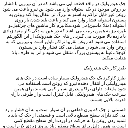
جک هیدرولیک در واقع قطعه ایی می باشد که در آن نیرویی با فشار
بر روغن موجود در یک استوانه وارد می شود.این نیرو باعث می شود
روغن غیر قابل تراکم به استوانه بزرگ تر انتقال پیدا کند.روغن به
پیستون استوانه فشار وارد می کند و باعث بلند شدن بار روی
استوانه (مثلا ماشین)می شود.مکانیزم کار ماشین های جرثقیل،و
غیره نیز به همین ترتیب می باشد که در عین سادگی،کار مفید زیادی
با بازده بالا صورت می گیرد.در بنای جک هیدرولیک از این الگوریتم
استفاده می شود که روغن تقریبا تراکم ناپذیر است و نیرویی که به
روغن وارد می شود را منتقل می کند.فشار وارد بر پیستون
کوچک،عینا به پیستون بزرگ منتقل می شود و آنرا به طرف بالا
هدایت میکند.
طرز کار جک هیدرولیک
طرز کارکرد یک جک هیدرولیک بسیار ساده است.در جک های
هیدرولیکی از انتقال دهنده نیرو که روغن است،استفاده می
شود.مایعات دارای تراکم پذیری بسیار کمی هستند برای همین
سرعت جک های هیدرولیکی قابل کنترل است و از طرفی دارای
قدرت بالایی هستند.
قسمتی از جک که وزن قطعی بر آن سوار است و به آن فشار وارد
می کند دارای سطح مقطع بالایی است و قسمتی از جک که باید با
تلمبه زدن روغن را به حرکت در آورد،دارای سطح مقطع کمی
است.به همین دلیل برای سطح مقطع زیاد نیروی زیادی لازم است و