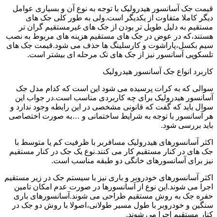
قیمت جک آسانسور هیدرولیک با توجه به نوع آن و بسیاری عوامل
دیگر کاملا متفاوت از یکدیگر است.ولی به طور کلی جک های
مستقیم به دلیل طویل تر بودن از جک های غیرمستقیم گران تر
هستند،که در عوض در جک های مستقیم هزینه های مربوط به نصب
سیم بکسل،پاراشوت و کارسلینگ ها حذف می شود.قیمت جک های
تلسکوپی آسانسور نیز از جک های تک مرحله ای بیشتر است.
کاربرد انواع جک آسانسور هیدرولیک
سوالی که به کرات پرسیده می شود این است که کدام مدل جک
آسانسور هیدرولیک برای چه کاربردی مناسب است.در جواب این
سوال باید که گفت که قانونی مشخصی در این رابطه وجود ندارد و
هر آسانسور با توجه به شرایط ساختمانی و …به صورت اختصاصی
باید بررسی شود.
اکثر آسانسورهای هیدرولیک مسافربر با ظرفیت کم یا متوسط با
جک های در کنار مستقیم کار می کنند.نوع یک جک در کنار مستقیم
نیز برای آسانسورهای خانگی دو طبقه مناسب است.
اکثر آسانسورهای خودروبر و باری نیز با سیستم جک در زیر مستقیم
اجرا می شوند.این نوع از آسانسورها در صورت عدم امکان تامین
حفره جک به روش مستقیم طراحی می شوند.آسانسورهای باری
سنگین و خودروبر با طول مسیر طولانی،اصولا با روش دو جک در
کنار مستقیم اجرا می شوند.