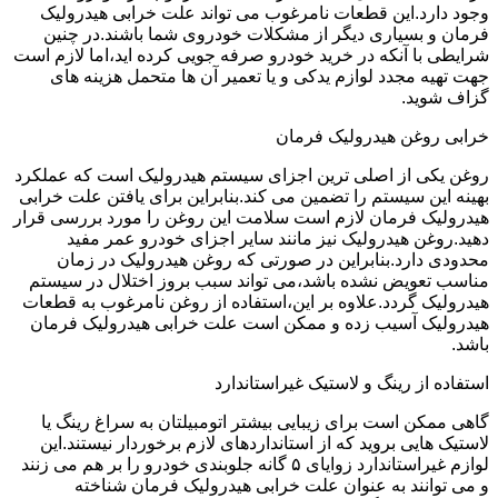
وجود دارد.این قطعات نامرغوب می تواند علت خرابی هیدرولیک
فرمان و بسیاری دیگر از مشکلات خودروی شما باشند.در چنین
شرایطی با آنکه در خرید خودرو صرفه جویی کرده اید،اما لازم است
جهت تهیه مجدد لوازم یدکی و یا تعمیر آن ها متحمل هزینه های
گزاف شوید.
خرابی روغن هیدرولیک فرمان
روغن یکی از اصلی ترین اجزای سیستم هیدرولیک است که عملکرد
بهینه این سیستم را تضمین می کند.بنابراین برای یافتن علت خرابی
هیدرولیک فرمان لازم است سلامت این روغن را مورد بررسی قرار
دهید.روغن هیدرولیک نیز مانند سایر اجزای خودرو عمر مفید
محدودی دارد.بنابراین در صورتی که روغن هیدرولیک در زمان
مناسب تعویض نشده باشد،می تواند سبب بروز اختلال در سیستم
هیدرولیک گردد.علاوه بر این،استفاده از روغن نامرغوب به قطعات
هیدرولیک آسیب زده و ممکن است علت خرابی هیدرولیک فرمان
باشد.
استفاده از رینگ و لاستیک غیراستاندارد
گاهی ممکن است برای زیبایی بیشتر اتومبیلتان به سراغ رینگ یا
لاستیک هایی بروید که از استانداردهای لازم برخوردار نیستند.این
لوازم غیراستاندارد زوایای ۵ گانه جلوبندی خودرو را بر هم می زنند
و می توانند به عنوان علت خرابی هیدرولیک فرمان شناخته