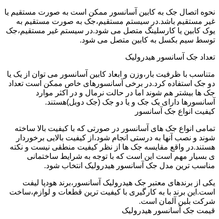
نحوه اتصال جک به کابین آسانسور ممکن است به صورت مستقیم یا
غیر مستقیم باشد.در سیستم مستقیم،جک به صورت مستقیم به
یوک کابین یا کارسلینگ متصل می شود.در سیستم غیر مستقیم،جک
توسط سیم بکسل به کابین متصل می شود.
تعداد جک آسانسور هیدرولیک
متناسب با ظرفیت بار،وزن و ابعاد کابین آسانسور می توان از یک یا
دو جک استفاده کرد.در برخی آسانسورهای خاص ممکن است تعداد
جک ها بیشتر هم شوند اما در حالت نرمال و در اکثر موارد
آسانسورها دارای یک جک و یا دو جک (جک دوبل)هستند.
کیفیت انواع جک آسانسور
تمامی انواع جک های آسانسور در صورتی که با کیفیت بالا ساخته
شوند و نصب آنها به درستی انجام شود،از کیفیت بالایی برخوردار
هستند.در واقع مقایسه جک ها از نظر کیفیت منطقی نیست و نکته
ی بسیار مهم است این است که با توجه به شرایط ساختمانی
مناسب ترین مدل جک آسانسور هیدرولیک انتخاب شود.
یکی از برندهای معتبر جک هیدرولیک آسانسور،برند هودپا لیفت
است.این برند با به کارگیری با کیفیت ترین قطعات و لوازم،ساخت
شرکت بلین آلمان است.
قیمت جک آسانسور هیدرولیک