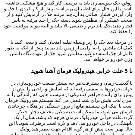
روغن،جک سوسماری باید به درستی کار کند و هیچ مشکلی نداشته
باشد؛ با این حال برای اطمینان بهتر است پیش از کار کردن با جک و
وارد آوردن فشار اضافی به آن،چند مرتبه جک را آزمایش کنید و از
صحت عملکرد آن مطمئن شوید.دسته جک را چند مرتبه به پایین
فشار دهید،جک باید نرم و طبیعی بالا بیاید و البته بتواند موقعیت خود
را حفظ کند.
در مرحله بعد جک را زیر وسیله نقلیه امتحان کنید و سعی کنید با
کمک آن ماشین را به آرامی از زمین بلند نمایید.پیش از آنکه به طور
کامل از جک استفاده کنید،مطمئن شوید جک از عهده نگاه داشتن
وزن خودرو بر خواهد آمد.
با 5 علت خرابی هیدرولیک فرمان آشنا شوید
با گذشت زمان و پیشرفت هر چه بیشتر صنعت خودروسازی در
جهان،خودروها به سمتی رفته اند که آسایش و راحتی را بیش از
پیش برای راننده فراهم کنند.یکی از سیستم هایی که رانندگی را به
امری لذت بخش برای شما تبدیل می کند،سیستم هیدرولیک فرمان
است.با اینکه این سیستم مانع از بروز خستگی در هنگام چرخاندن
فرمان می شود،اما ممکن است به دلایل مختلف دچار اختلال
گردد.علت خرابی هیدرولیک فرمان هرچه که باشد،نشان از یک
نابهینگی در داخل خودرو می دهد و لازم است برطرف شود.با این
حال بهتر است پیش از هر گونه اقدام جهت تعمیر هیدرولیک
فرمان،با این علل آشنا شوید.در این مطلب قصد داریم به 5 علت