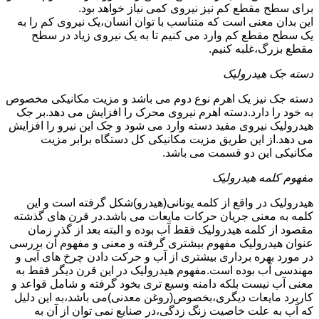
برای سطح مقطع کم نیز نیروی کمی نیاز خواهد بود.
این بدان معنی است که متناسب با توان انسان،یک نیروی کم را به
یک سطح مقطع کم وارد می کنیم تا به یک نیروی زیاد در سطح
مقطع بزرگ،غلبه کنیم.
دسته جک هیدرولیک
دسته جک نیز یک اهرم نوع دوم می باشد و مزیت مکانیکی مخصوص
به خود را دارد.دسته اهرم نیروی محرک را افزایش می دهد.بر جک
هیدرولیک نیروی مفید دسته وارد می شود و جک این نیرو را افزایش
می دهد.از این طریق مزیت مکانیکی کل دستگاه برابر مزیت
مکانیکی این دو قسمت می باشد.
مفهوم کلمه هیدرولیک
هیدرولیک در واقع از کلمه یونانی(هیدرو)شکل گرفته است و این
کلمه به معنی جریان حرکات مایعات می باشد.در قرن های گذشته
مقصود از کلمه هیدرولیک فقط آب بوده و البته بعد از گذر زمان
عنوان هیدرولیک مفهوم بیشتری گرفته و معنی و مفهوم آن بررسی
در مورد بهره برداری بیشتری از آب و حرکت دادن چرخ های آبی و
مهندسی آب بوده است.مفهوم هیدرولیک در این قرن دیگر فقط به
معنی آب نیست بلکه دامنه وسیع تری بخود گرفته و شامل قواعد و
کاربرد مایعات دیگری،بخصوص(روغن معدنی)می باشد،به این دلیل
که آب به علت خاصیت زنگ زدگی،در صنایع نمی توان از آن به