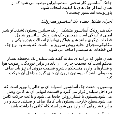
چاهک آسانسور کار سختی است،بنابراین توصیه می شود که از
همان ابتدا از جک های با کیفیت انتخاب شود.
پاوریونیت آسانسور چیست؟
اجزای تشکیل دهنده جک آسانسور هیدرولیکی
جک هیدرولیک آسانسور متشکل از یک سیلندر،پیستون (شفت)و شیر
ایمنی ترکیدگی است.همچنین جک هیدرولیک آسانسور شامل
قطعات دیگری مانند شیر هواگیری،انواع اتصالات هیدرولیکی و
مکانیکی،مجرای تخلیه روغن سرریز و …است که بسته به نوع جک
این قطعات به سیستم اضافه می شوند.
همان طور که در ابتدای مقاله گفته شد،سیلندر یک محفظه بسیار
محکم است که قسمت خارجی آن باید در برابر خوردگی،رطوبت هوا
و فشارهای وارده متسحکم باشد و قسمت درونی آن نیز باید صاف
و صیقلی باشد که پیستون درون آن جای گیرد و داخل آن حرکت
کند.
پیستون یا شفت جک آسانسور،استوانه ای تو خالی یا تورپر است که
در داخل سیلندر قرار می گیرد و قسمت انتهایی آن به کابین وصل
می شود.پیستون با فشار روغن جابجا می شود و باعث حرکت کابین
می شود.سطح خارجی پیستون باید کاملا صاف و صیقلی باشد و در
برابر فشارهایی که وارد می شود استحکام کافی را داشته باشد.