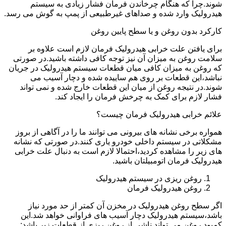
شوند.چرا که هنگام چرخاندن فرمان فشار زیادی به سیستم
هیدرولیک وارد شده و صداهای غیرطبیعی از پمپ به گوش می رسد.
کارکرد بدون روغن و یا سطح پایین روغن
برای یافتن علت خرابی هیدرولیک فرمان لازم است علاوه بر
سلامت روغن به میزان آن نیز توجه کافی داشته باشید.در صورتی
که روغن به میزان کافی میان قطعات سیستم هیدرولیک در جریان
نباشد،این قطعات بر روی هم ساییده شده و دچار آسیب می
شوند.در نتیجه روغن از میان این قطعات خارج شده و نمی تواند
فشار لازم برای کمک به چرخش فرمان را ایجاد کند.
علائم خرابی هیدرولیک فرمان چیست؟
همواره برخی نشانه های بیرونی می توانند ما را در آگاهی از بروز
مشکلاتی در سیستم داخلی خودرو یاری کنند.در صورتی که نشانه
های زیر را مشاهده کردید،احتمالا لازم است به دنبال علت خرابی
هیدرولیک فرمان اتومبیلتان باشید.
روغن ریزی در سیستم هیدرولیک
روغن هیدرولیک فرمان
اگر سطح روغن هیدرولیک در مخزن آن کمتر از حد مورد نیاز
باشد،سیستم هیدرولیک دچار آسیب های فراوانی خواهد شد.این
کمبود روغن می تواند ناشی از روغن ریزی از قطعات زیر باشد: