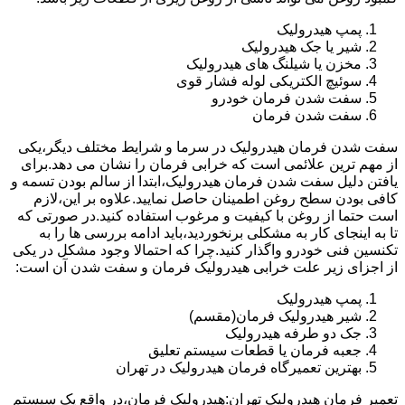
پمپ هیدرولیک
شیر یا جک هیدرولیک
مخزن یا شیلنگ های هیدرولیک
سوئیچ الکتریکی لوله فشار قوی
سفت شدن فرمان خودرو
سفت شدن فرمان
سفت شدن فرمان هیدرولیک در سرما و شرایط مختلف دیگر،یکی
از مهم ترین علائمی است که خرابی فرمان را نشان می دهد.برای
یافتن دلیل سفت شدن فرمان هیدرولیک،ابتدا از سالم بودن تسمه و
کافی بودن سطح روغن اطمینان حاصل نمایید.علاوه بر این،لازم
است حتما از روغن با کیفیت و مرغوب استفاده کنید.در صورتی که
تا به اینجای کار به مشکلی برنخوردید،باید ادامه بررسی ها را به
تکنسین فنی خودرو واگذار کنید.چرا که احتمالا وجود مشکل در یکی
از اجزای زیر علت خرابی هیدرولیک فرمان و سفت شدن آن است:
پمپ هیدرولیک
شیر هیدرولیک فرمان(مقسم)
جک دو طرفه هیدرولیک
جعبه فرمان یا قطعات سیستم تعلیق
بهترین تعمیرگاه فرمان هیدرولیک در تهران
تعمیر فرمان هیدرولیک تهران:هیدرولیک فرمان،در واقع یک سیستم