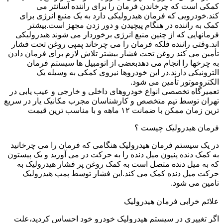
کمکی است که چرخاندن فرمان را برای راننده آسانتر می
کند.خودرویی که فرمان هیدرولیکی دارد به یک منبع انرژی برای
کمک به راننده در هنگام پیچیدن و دور زدن مجهز است.بیشتر
فرمانهایی که از چنین منبع انرژی برخوردار می شوند هیدرولیکی
اند.وقتی راننده فلکه فرمان را می چرخاند پمپی روغن تحت فشار
تأمین می کند روغن تحت فشار بیشتر تلاش لازم برای فرمان دادن
به چرخها را انجام می دهدبعضی از اتومبیل ها سیستم فرمان
الترونیکی دارند.در این خودروها نیروی کمکی به وسیله یک
الکتروموتور تأمین می شود.
تعمیرگاه تخصصی انواع خودروهای داخلی و خارجی و عیب یابی در
تهران توسط تیم متخصص و کارشناسان مجرب مکانیک یار در سریع
ترین زمان ممکن با ضمانت ۱۲ ماهه و با مناسب ترین قیمت
فرمان هیدرولیک چیست ؟
در یک سیستم فرمان هیدرولیک هنگامی که فرمان را می چرخانید
به کمک دنده پنیون میل دنده را به حرکت در می آورید و یک پیستون
که به میل دنده متصل است به کمک روغن پر فشار هیدرولیک به
حرکت میل دنده کمک می کند.این فشار توسط پمپ هیدرولیک
تامین می شود.
علائم خرابی فرمان هیدرولیک
اگر تغییری در سیستم هیدرولیک خودرو خود احساس کردید،علت