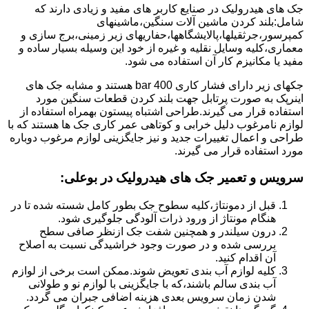
جک های هیدرولیک در صنایع کاربر های مفید و زیادی دارند که
شامل:بلند کردن ماشین آلات سنگین،ماشینهای
کمپرسور،جرثقیلها،پالایشگاهها،حفاریهای زیر زمینی،برج سازی و
معماری،کلیه وسایل نقلیه و غیره از خود این وسیله بسیار ساده و
مفید یا مکانیزم کار آن استفاده می شود.
جکهای زیر دارای فشار کاری 400 bar هستند و مشابه جک های
اینرپک به صورت پرتابل جهت بلند کردن قطعات سنگین مورد
استفاده قرار می گیرند.طراحی اشتباه پیستون بهمراه استفاده از
لوازم نامرغوب دلیل خرابی و کوتاهی عمر کاری جک ها هستند که با
طراحی و اعمال تغییرات جدید و نیز جایگزینی لوازم مرغوب دوباره
مورد استفاده قرار می گیرند.
سرویس و تعمیر جک های هیدرولیک در بوعلی
:
قبل از دمونتاژ،کلیه سطوح جک بطور کامل شسته شده تا در
هنگام مونتاژ از ورود ذرات آلودگی جلوگیری شود.
درون سیلندر و همچنین شفت جک ازنظر صافی سطح
بررسی شده و در صورت وجود خراشیدگی نسبت به اصلاح
آن اقدام کنید.
کلیه لوازم آب بندی تعویض شوند.ممکن است برخی از لوازم
آب بندی سالم باشند،که با جایگزینی با لوازم نو و طولانی
شدن زمان سرویس بعدی هزینه اضافی جبران می گردد.