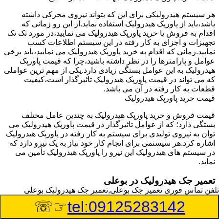
هر سیستم هیدرولیکی برای این که بتواند نیروی محرکی داشته
باشد،باید از پاورپک هیدرولیک استفاده نماید.از این رو زمانی که
اقدام به فروش یا خرید پاورپک هیدرولیک می نمایید،در مورد تک تک
تجهیزات و اجزای به کار رفته در این سیستم اطلاعات کسب
نمایید.زمانی که اقدام به خرید پاورپک هیدرولیک می نمایید،باید برخی
عوامل و پارامترها را در نظر داشته باشید،چرا که قیمت پاورپک
هیدرولیک به این عوامل بستگی زیادی دارد.یکی از مهم ترین عواملی
که می تواند در قیمت پاورپک هیدرولیک تاثیرگذار است،کیفیت
قطعات به کار رفته در آن می باشد.
قیمت خرید پاورپک هیدرولیک
قیمت فروش و خرید پاورپک هیدرولیک به چندین عامل مختلف
بستگی دارد؛ که از عوامل تاثیرگذار در قیمت پاورپک هیدرولیک می
توان به نیروی تولیدی برای سیستم به کار رفته در پاورپک هیدرولیک
اشاره کرد.هر سیستمی برای انجام کار خود نیاز به یک نیرو دارد که
در سیستم های هیدرولیک این نیرو را پاورپک هیدرولیک تأمین می
نماید.
تعمیر جک هیدرولیک در بوعلی
تلفن تماس فوری
تعمیر جک بوعلی,تعمیر جک هیدرولیک بوعلی
وسیله‎ای که با عملکرد خود موجب بلند شدن اهرم و یا وزن سنگین
☞☏
tel:09125283142
در یک قسمت می گردد را جک هیدرولیک می نامند.جک هیدرولیک
نیاز به برق داشته و در بعضی مواقع با استفاده از روغن کار می