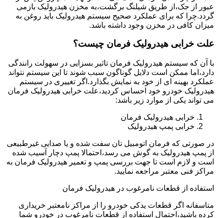
عبور از جک،از طریق شیلنگ برگشت،به مخزن هیدرولیک بازمی
گردد.چرا که برای عملکرد صحیح سیستم هیدرولیک باید روغن به
میزان کافی در مخزن وجود داشته باشد.
علت خرابی هیدرولیک فرمان چیست؟
با آن که سیستم هیدرولیک فرمان تاثیر بسزایی در سهولت رانندگی
دارد،اما ممکن است دلایل گوناگون سبب شوند تا این سیستم نتواند
عملکرد بهینه ای از خود به نمایش بگذارد.اگر تغییری در سیستم
هیدرولیک خودرو خود احساس کردید،علت خرابی هیدرولیک فرمان
می تواند یکی از موارد زیر باشد:
خرابی هیدرولیک فرمان
خرابی پمپ هیدرولیک
در صورتی که فرمان اتومبیل تان سفت شده و یا صدایی غیرطبیعی
از پمپ هیدرولیک به گوش می رسد،احتمالا پمپ دچار آسیب شده
است و لازم است تا جهت بررسی پمپ و تعمیر هیدرولیک فرمان به
مراکز فنی معتبر مراجعه نمایید.
استفاده از قطعات نامرغوب در هیدرولیک فرمان
متاسفانه اگر قطعات یدکی خودرو را از مراکز نامعتبر خریداری
کرده باشید،احتمال استفاده از قطعات نامرغوب در خودرو شما