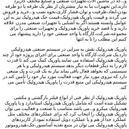
و...که در ماشین آلات،تجهیزات صنعتی و صنایع مختلف کاربرد
دارند.این تجهیزات بنا به نیاز مشتریان از نظر یک طرفه یا دو طرفه
بودن،ابعاد،ظرفیت و توان،فشار کاری،نحوه نصب و...خرید و فروش
می گردند و قیمت پاورپک هیدرولیک،قیمت جک هیدرولیک نیز به این
عوامل وابسته هستند.اگر به آشنایی با تجهیزات صنعتی مدرن علاقه
دارید و یا قصد خرید پاورپک هیدرولیک و تجهیزات صنعتی را برای
مجموعه،شرکت،کارگاه یا واحد صنعتی خود را دارید پیشنهاد می
کنیم این مطلب را تا به انتها
پاورپک هیدرولیک نقش به سزایی در سیستم صنعتی هیدرولیکی
دارد.یک شرکت،کارگاه یا واحد صنعتی برای اجرای پروژه خود از چند
پاورپک هیدرولیک استفاده می نمایند.پاورپک کمک می کند تا قدرت
لازم را به دیگر قطعات دیگر بدهد.سیستم هیدرولیکی و یا هر
سیستمی که بخواهد فعال باقی بماند نیاز به یک قدرت و یک منبعی
دارد که نیروی مورد نیاز جهت فعالیت مورد نیاز خود را تأمین کند.در
سیستم هیدرولیکی این منبع قدرت را پاورپک هیدرولیک تأمین می
کند.
پاورپک هیدرولیک از نظر فنی از انواع فیلتر بازگشتی و مکشی
تشکیل شده است که شامل پاورپک هیدرولیک استاندارد و یا پاورپک
هیدرولیک میکرو و...می باشد.متناسب با صنعت و فعالیت می توان
پاورپک هیدرولیک را انتخاب کرد که برای عملکردهای مختلف مثل
عملکرد جدا از هم و یا عملکرد دوبل استفاده نمود.از کاربردهای
پاورپک هیدرولیک می توان در منبع تغذیه آسانسور،جک،هیدروموتور