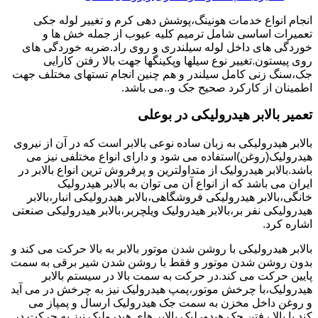
انجام انواع خدمات هونینگ،پوشش دهی کرم و تغییر لوله جکی
تعمیرات اساسی شامل ترمیم کلیه عیوب از جمله خش ها و
خوردگی های داخل لوله سیلندری و روی راد.ضربه خوردگی های
روی پیستون.تغییر نوع سیلها وپکینگها جهت بالا رفتن کارایی
جک،سنگ زنی کامل سیلندر و هم چنین انجام تستهای مختلف جهت
اطمینان از کارکرد صحیح جک و..می باشد.
تعمیر بالابر هیدرولیکی در بوعلی
بالابر هیدرولیکی به زبان ساده نوعی بالابر است که در آن از نیروی
هیدرولیک(روغن)استفاده می شود و دارای انواع مختلفی نیز می
باشد.بالابر هیدرولیک از متداولترین و پرفروش ترین انواع بالابر در
ایران می باشد که از انواع آن می توان به بالابر هیدرولیک
خانگی،بالابر هیدرولیکی فروشگاهی،بالابر هیدرولیکی انبار،بالابر
هیدرولیکی نفر بر،بالابر هیدرولیک ویلچربر،بالابر هیدرولیکی صنعتی
اشاره کرد.
بالابر هیدرولیکی با روشن شدن موتور بالابر به بالا حرکت می کند و
بدون روشن شدن موتور و فقط با روشن شدن شیر برقی به سمت
پایین حرکت می کند.در حرکت به سمت بالا در سیستم بالابر
هیدرولیک،با چرخش موتور،پمپ هیدرولیک نیز به چرخش در می آید
و روغن داخل مخزن به سمت جک هیدرولیک ارسال و پمپاز می
کند.با بالا رفتن جک هیدورلیک بالابر های هیدرولیک نیز به حرکت در