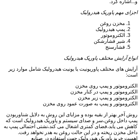
و...اشاره کرد.
اجزای مهم پاورپک هیدرولیک
مخزن روغن
پمپ هیدرولیک
الکتروموتور
شیر فشارشکن
فشارسنج
انواع آرایش مختلف پاورپک هیدرولیک
آرایش های مختلف پاوریونیت یا یونیت هیدرولیک شامل موارد زیر
است:
الکتروموتور و پمپ روی مخزن
الکتروموتور و پمپ در کنار مخزن
الکتروموتور و پمپ زیر مخزن
الکتروموتور و پمپ به صورت عمود روی مخزن
روش آخر بهتر از بقیه بوده و مزایای این روش به دلایل شناوربودن
پمپ داخل روغن،سر و صدای سیستم و پاورپک هیدرولیک است که
کاهش می یابد،فضای کمتری اشغال می کند،نشتی احتمالی پمپ به
داخل مخزن ریخته و در این حالت روغن به هدر نخواهد رفت.
اهمیت خرید پاورپک هیدرولیک جهت استفاده در صنایع