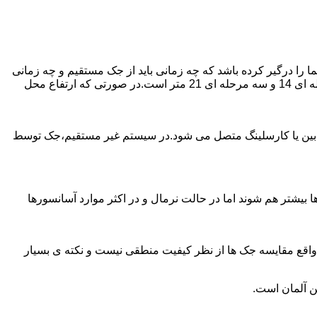
را درگیر کرده باشد که چه زمانی باید از جک مستقیم و چه زمانی
از جک غیرمستقیم استفاده کنیم؟ جک های مستقیم تا 21 متر را ساپورت می کنند و این مقدار در جک تلسکوپی تک مرحله ای 7 متر،دو مرحله ای 14 و سه مرحله ای 21 متر است.در صورتی که ارتفاع محل
ابین یا کارسلینگ متصل می شود.در سیستم غیر مستقیم،جک توسط
بیشتر هم شوند اما در حالت نرمال و در اکثر موارد آسانسورها
ر واقع مقایسه جک ها از نظر کیفیت منطقی نیست و نکته ی بسیار
ن آلمان است.