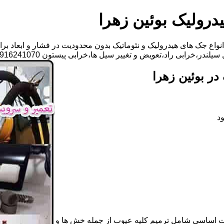
درولیک بوئین زهرا
واع جک های هیدرولیک و نئوماتیک بدون محدودیت در فشار و ابعاد برا
ی راد،تعویض و تغییر سیل ها،خرابی پیستون 09916241070 آقای میلانی
ر بوئین زهرا
د
ات اساسی شامل ترمیم کلیه عیوب از جمله خش ها و