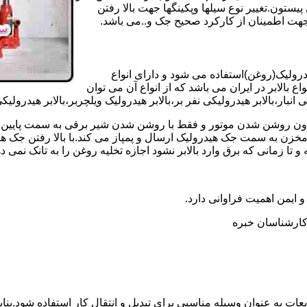
تون.تغییر نوع سیلها وپکینگها جهت بالا رفتن
هت اطمینان از کارکرد صحیح جک و..می باشد.
یدرولیک(روغن)استفاده می شود و دارای انواع
ع بالابر در ایران می باشد که از انواع آن می توان
 انبار،بالابر هیدرولیکی نفر بر،بالابر هیدرولیک ویلچربر،بالابر هیدرول
و بدون روشن شدن موتور و فقط با روشن شدن شیر برقی به سمت پایین 
ن به سمت جک هیدرولیک ارسال و پمپاز می کند.با بالا رفتن جک هیدو
 زمانی که برق وارد بالابر نشود اجازه تخلیه روغن را به تانک نمی ده
 و ایمن اهمیت فراوانی دارد.
ر کارشناسان خبره
عات به عنوان وسیله مناسبی برای تبدیل و انتقال کار استفاده شود.بناب