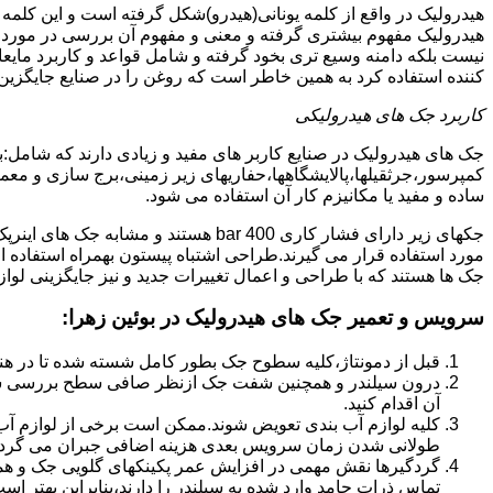
هیدرولیک در واقع از کلمه یونانی(هیدرو)شکل گرفته است و این کلمه
هیدرولیک مفهوم بیشتری گرفته و معنی و مفهوم آن بررسی در مورد 
نیست بلکه دامنه وسیع تری بخود گرفته و شامل قواعد و کاربرد مای
کننده استفاده کرد به همین خاطر است که روغن را در صنایع جایگزین
کاربرد جک های هیدرولیکی
جک های هیدرولیک در صنایع کاربر های مفید و زیادی دارند که شامل:
کمپرسور،جرثقیلها،پالایشگاهها،حفاریهای زیر زمینی،برج سازی و معمار
ساده و مفید یا مکانیزم کار آن استفاده می شود.
جکهای زیر دارای فشار کاری 400 bar هستند
مورد استفاده قرار می گیرند.طراحی اشتباه پیستون بهمراه استفاده ا
جک ها هستند که با طراحی و اعمال تغییرات جدید و نیز جایگزینی لواز
سرویس و تعمیر جک های هیدرولیک در بوئین زهرا
:
قبل از دمونتاژ،کلیه سطوح جک بطور کامل شسته شده تا در هنگ
درون سیلندر و همچنین شفت جک ازنظر صافی سطح بررسی ش
آن اقدام کنید.
کلیه لوازم آب بندی تعویض شوند.ممکن است برخی از لوازم آب بن
طولانی شدن زمان سرویس بعدی هزینه اضافی جبران می گردد
گردگیرها نقش مهمی در افزایش عمر پکینکهای گلویی جک و ه
تماس ذرات جامد وارد شده به سیلندر را دارند،بنابراین بهتر ا