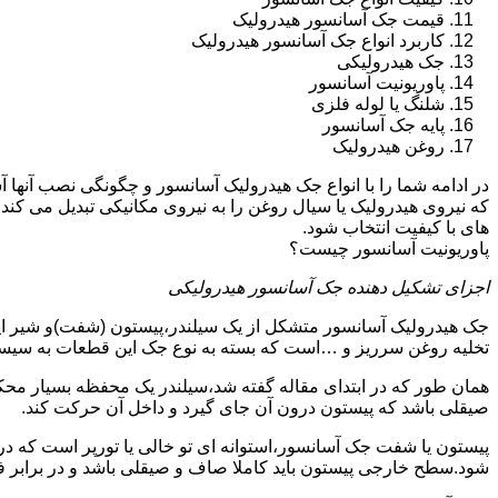
قیمت جک آسانسور هیدرولیک
کاربرد انواع جک آسانسور هیدرولیک
جک هیدرولیکی
پاوریونیت آسانسور
شلنگ یا لوله فلزی
پایه جک آسانسور
روغن هیدرولیک
در ادامه شما را با انواع جک هیدرولیک آسانسور و چگونگی نصب آنه
که نیروی هیدرولیک یا سیال روغن را به نیروی مکانیکی تبدیل می کند
های با کیفیت انتخاب شود.
پاوریونیت آسانسور چیست؟
اجزای تشکیل دهنده جک آسانسور هیدرولیکی
جک هیدرولیک آسانسور متشکل از یک سیلندر،پیستون (شفت)و شیر ای
تخلیه روغن سرریز و …است که بسته به نوع جک این قطعات به سیس
همان طور که در ابتدای مقاله گفته شد،سیلندر یک محفظه بسیار مح
صیقلی باشد که پیستون درون آن جای گیرد و داخل آن حرکت کند.
پیستون یا شفت جک آسانسور،استوانه ای تو خالی یا تورپر است که د
شود.سطح خارجی پیستون باید کاملا صاف و صیقلی باشد و در برابر ف