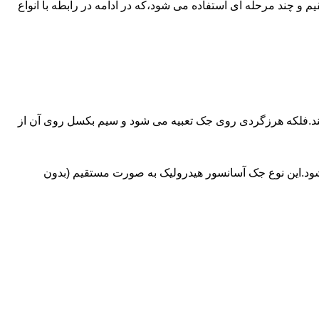
ای آسانسورهایی که ظرفیتشان بیش از 30 تن است از جک های غیرمستقیم و چند مرحله ای استفاده می شود،که در ادامه در رابطه با انواع
کند.فلکه هرزگردی روی جک تعبیه می شود و سیم بکسل روی آن از
شود.این نوع جک آسانسور هیدرولیک به صورت مستقیم (بدون