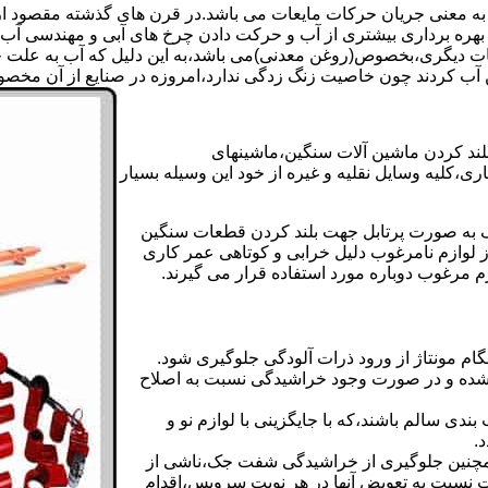
 به معنی جریان حرکات مایعات می باشد.در قرن های گذشته مقصود از ک
بهره برداری بیشتری از آب و حرکت دادن چرخ های آبی و مهندسی آب 
عات دیگری،بخصوص(روغن معدنی)می باشد،به این دلیل که آب به علت خا
 آب کردند چون خاصیت زنگ زدگی ندارد،امروزه در صنایع از آن مخصوصا
بلند کردن ماشین آلات سنگین،ماشینهای
ی،کلیه وسایل نقلیه و غیره از خود این وسیله بسیار
 و مشابه جک های اینرپک به صورت پرتابل جهت بلند کردن قطعات سنگین
ز لوازم نامرغوب دلیل خرابی و کوتاهی عمر کاری
م مرغوب دوباره مورد استفاده قرار می گیرند.
ام مونتاژ از ورود ذرات آلودگی جلوگیری شود.
ده و در صورت وجود خراشیدگی نسبت به اصلاح
دی سالم باشند،که با جایگزینی با لوازم نو و
.
مچنین جلوگیری از خراشیدگی شفت جک،ناشی از
ست نسبت به تعویض آنها در هر نوبت سرویس،اقدام