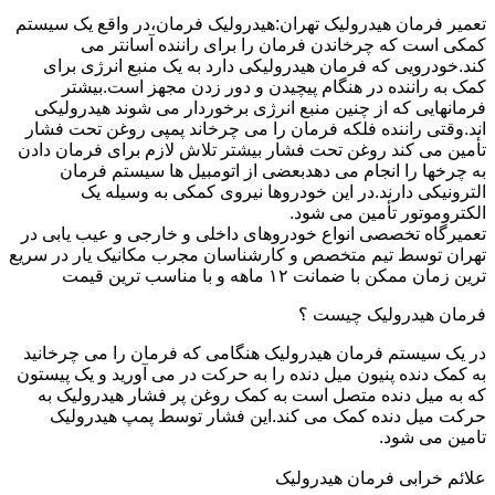
تعمیر فرمان هیدرولیک تهران:هیدرولیک فرمان،در واقع یک سیستم
کمکی است که چرخاندن فرمان را برای راننده آسانتر می
کند.خودرویی که فرمان هیدرولیکی دارد به یک منبع انرژی برای
کمک به راننده در هنگام پیچیدن و دور زدن مجهز است.بیشتر
فرمانهایی که از چنین منبع انرژی برخوردار می شوند هیدرولیکی
اند.وقتی راننده فلکه فرمان را می چرخاند پمپی روغن تحت فشار
تأمین می کند روغن تحت فشار بیشتر تلاش لازم برای فرمان دادن
به چرخها را انجام می دهدبعضی از اتومبیل ها سیستم فرمان
الترونیکی دارند.در این خودروها نیروی کمکی به وسیله یک
الکتروموتور تأمین می شود.
تعمیرگاه تخصصی انواع خودروهای داخلی و خارجی و عیب یابی در
تهران توسط تیم متخصص و کارشناسان مجرب مکانیک یار در سریع
ترین زمان ممکن با ضمانت ۱۲ ماهه و با مناسب ترین قیمت
فرمان هیدرولیک چیست ؟
در یک سیستم فرمان هیدرولیک هنگامی که فرمان را می چرخانید
به کمک دنده پنیون میل دنده را به حرکت در می آورید و یک پیستون
که به میل دنده متصل است به کمک روغن پر فشار هیدرولیک به
حرکت میل دنده کمک می کند.این فشار توسط پمپ هیدرولیک
تامین می شود.
علائم خرابی فرمان هیدرولیک