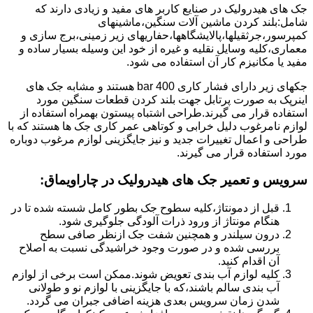
جک های هیدرولیک در صنایع کاربر های مفید و زیادی دارند که
شامل:بلند کردن ماشین آلات سنگین،ماشینهای
کمپرسور،جرثقیلها،پالایشگاهها،حفاریهای زیر زمینی،برج سازی و
معماری،کلیه وسایل نقلیه و غیره از خود این وسیله بسیار ساده و
مفید یا مکانیزم کار آن استفاده می شود.
جکهای زیر دارای فشار کاری 400 bar هستند و مشابه جک های
اینرپک به صورت پرتابل جهت بلند کردن قطعات سنگین مورد
استفاده قرار می گیرند.طراحی اشتباه پیستون بهمراه استفاده از
لوازم نامرغوب دلیل خرابی و کوتاهی عمر کاری جک ها هستند که با
طراحی و اعمال تغییرات جدید و نیز جایگزینی لوازم مرغوب دوباره
مورد استفاده قرار می گیرند.
سرویس و تعمیر جک های هیدرولیک در چاراویماق
:
قبل از دمونتاژ،کلیه سطوح جک بطور کامل شسته شده تا در
هنگام مونتاژ از ورود ذرات آلودگی جلوگیری شود.
درون سیلندر و همچنین شفت جک ازنظر صافی سطح
بررسی شده و در صورت وجود خراشیدگی نسبت به اصلاح
آن اقدام کنید.
کلیه لوازم آب بندی تعویض شوند.ممکن است برخی از لوازم
آب بندی سالم باشند،که با جایگزینی با لوازم نو و طولانی
شدن زمان سرویس بعدی هزینه اضافی جبران می گردد.