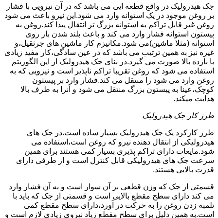
جک هیدرولیک در واقع قطعه ایی می باشد که در آن نیرویی با فشار
بر روغن موجود در یک استوانه وارد می شود.این نیرو باعث می شود
روغن غیر قابل تراکم به استوانه بزرگ تر انتقال پیدا کند.روغن به
پیستون استوانه فشار وارد می کند و باعث بلند شدن بار روی
استوانه (مثلا ماشین)می شود.مکانیزم کار ماشین های جرثقیل،و
غیره نیز به همین ترتیب می باشد که در عین سادگی،کار مفید زیادی
با بازده بالا صورت می گیرد.در بنای جک هیدرولیک از این الگوریتم
استفاده می شود که روغن تقریبا تراکم ناپذیر است و نیرویی که به
روغن وارد می شود را منتقل می کند.فشار وارد بر پیستون
کوچک،عینا به پیستون بزرگ منتقل می شود و آنرا به طرف بالا
هدایت میکند.
طرز کار جک هیدرولیک
طرز کارکرد یک جک هیدرولیک بسیار ساده است.در جک های
هیدرولیکی از انتقال دهنده نیرو که روغن است،استفاده می
شود.مایعات دارای تراکم پذیری بسیار کمی هستند برای همین
سرعت جک های هیدرولیکی قابل کنترل است و از طرفی دارای
قدرت بالایی هستند.
قسمتی از جک که وزن قطعی بر آن سوار است و به آن فشار وارد
می کند دارای سطح مقطع بالایی است و قسمتی از جک که باید با
تلمبه زدن روغن را به حرکت در آورد،دارای سطح مقطع کمی
است.به همین دلیل برای سطح مقطع زیاد نیروی زیادی لازم است و