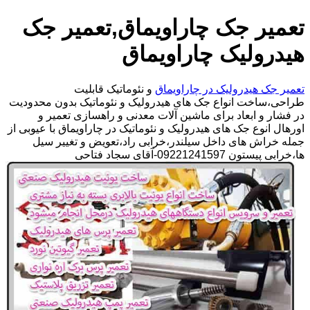
تعمیر جک چاراویماق,تعمیر جک
هیدرولیک چاراویماق
تعمیر جک هیدرولیک در چاراویماق
و نئوماتیک قابلیت
طراحی،ساخت انواع جک های هیدرولیک و نئوماتیک بدون محدودیت
در فشار و ابعاد برای ماشین آلات معدنی و راهسازی تعمیر و
اورهال انوع جک های هیدرولیک و نئوماتیک در چاراویماق با عیوبی از
جمله خراش های داخل سیلندر،خرابی راد،تعویض و تغییر سیل
ها،خرابی پیستون 09221241597-آقای سجاد فتاحی