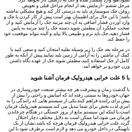
مرحل ششم –آزمایش بعد از انجام مراحل قبلی و تعویض
روغن،جک سوسماری باید به درستی کار کند و هیچ مشکلی نداشته
باشد؛ با این حال برای اطمینان بهتر است پیش از کار کردن با جک و
وارد آوردن فشار اضافی به آن،چند مرتبه جک را آزمایش کنید و از
صحت عملکرد آن مطمئن شوید.دسته جک را چند مرتبه به پایین
فشار دهید،جک باید نرم و طبیعی بالا بیاید و البته بتواند موقعیت خود
را حفظ کند.
در مرحله بعد جک را زیر وسیله نقلیه امتحان کنید و سعی کنید با
کمک آن ماشین را به آرامی از زمین بلند نمایید.پیش از آنکه به طور
کامل از جک استفاده کنید،مطمئن شوید جک از عهده نگاه داشتن
وزن خودرو بر خواهد آمد.
با 5 علت خرابی هیدرولیک فرمان آشنا شوید
با گذشت زمان و پیشرفت هر چه بیشتر صنعت خودروسازی در
جهان،خودروها به سمتی رفته اند که آسایش و راحتی را بیش از
پیش برای راننده فراهم کنند.یکی از سیستم هایی که رانندگی را به
امری لذت بخش برای شما تبدیل می کند،سیستم هیدرولیک فرمان
است.با اینکه این سیستم مانع از بروز خستگی در هنگام چرخاندن
فرمان می شود،اما ممکن است به دلایل مختلف دچار اختلال
گردد.علت خرابی هیدرولیک فرمان هرچه که باشد،نشان از یک
نابهینگی در داخل خودرو می دهد و لازم است برطرف شود.با این