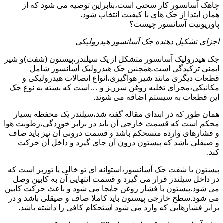
چاهک آسانسور کار سختی است،بنابراین توصیه می شود که از
همان ابتدا از جک های با کیفیت انتخاب شود.
پاوریونیت آسانسور چیست؟
اجزای تشکیل دهنده جک آسانسور هیدرولیکی
جک هیدرولیک آسانسور متشکل از یک سیلندر،پیستون (شفت)و شیر
ایمنی ترکیدگی است.همچنین جک هیدرولیک آسانسور شامل
قطعات دیگری مانند شیر هواگیری،انواع اتصالات هیدرولیکی و
مکانیکی،مجرای تخلیه روغن سرریز و …است که بسته به نوع جک
این قطعات به سیستم اضافه می شوند.
همان طور که در ابتدای مقاله گفته شد،سیلندر یک محفظه بسیار
محکم است که قسمت خارجی آن باید در برابر خوردگی،رطوبت هوا
و فشارهای وارده متسحکم باشد و قسمت درونی آن نیز باید صاف
و صیقلی باشد که پیستون درون آن جای گیرد و داخل آن حرکت
کند.
پیستون یا شفت جک آسانسور،استوانه ای تو خالی یا تورپر است که
در داخل سیلندر قرار می گیرد و قسمت انتهایی آن به کابین وصل
می شود.پیستون با فشار روغن جابجا می شود و باعث حرکت کابین
می شود.سطح خارجی پیستون باید کاملا صاف و صیقلی باشد و در
برابر فشارهایی که وارد می شود استحکام کافی را داشته باشد.