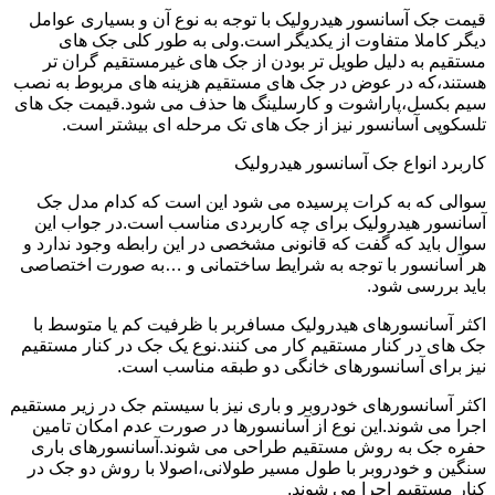
قیمت جک آسانسور هیدرولیک با توجه به نوع آن و بسیاری عوامل
دیگر کاملا متفاوت از یکدیگر است.ولی به طور کلی جک های
مستقیم به دلیل طویل تر بودن از جک های غیرمستقیم گران تر
هستند،که در عوض در جک های مستقیم هزینه های مربوط به نصب
سیم بکسل،پاراشوت و کارسلینگ ها حذف می شود.قیمت جک های
تلسکوپی آسانسور نیز از جک های تک مرحله ای بیشتر است.
کاربرد انواع جک آسانسور هیدرولیک
سوالی که به کرات پرسیده می شود این است که کدام مدل جک
آسانسور هیدرولیک برای چه کاربردی مناسب است.در جواب این
سوال باید که گفت که قانونی مشخصی در این رابطه وجود ندارد و
هر آسانسور با توجه به شرایط ساختمانی و …به صورت اختصاصی
باید بررسی شود.
اکثر آسانسورهای هیدرولیک مسافربر با ظرفیت کم یا متوسط با
جک های در کنار مستقیم کار می کنند.نوع یک جک در کنار مستقیم
نیز برای آسانسورهای خانگی دو طبقه مناسب است.
اکثر آسانسورهای خودروبر و باری نیز با سیستم جک در زیر مستقیم
اجرا می شوند.این نوع از آسانسورها در صورت عدم امکان تامین
حفره جک به روش مستقیم طراحی می شوند.آسانسورهای باری
سنگین و خودروبر با طول مسیر طولانی،اصولا با روش دو جک در
کنار مستقیم اجرا می شوند.