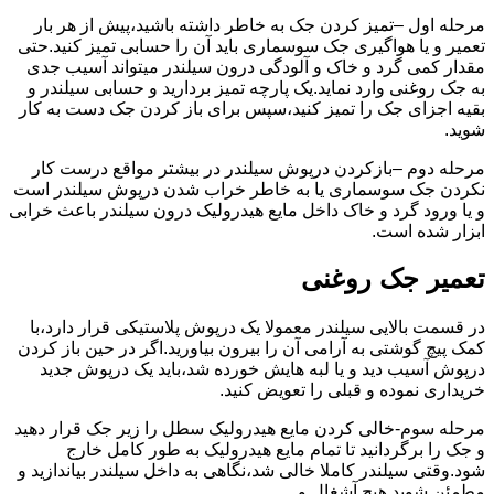
مرحله اول –تمیز کردن جک به خاطر داشته باشید،پیش از هر بار
تعمیر و یا هواگیری جک سوسماری باید آن را حسابی تمیز کنید.حتی
مقدار کمی گرد و خاک و آلودگی درون سیلندر میتواند آسیب جدی
به جک روغنی وارد نماید.یک پارچه تمیز بردارید و حسابی سیلندر و
بقیه اجزای جک را تمیز کنید،سپس برای باز کردن جک دست به کار
شوید.
مرحله دوم –بازکردن درپوش سیلندر در بیشتر مواقع درست کار
نکردن جک سوسماری یا به خاطر خراب شدن درپوش سیلندر است
و یا ورود گرد و خاک داخل مایع هیدرولیک درون سیلندر باعث خرابی
ابزار شده است.
تعمیر جک روغنی
در قسمت بالایی سیلندر معمولا یک درپوش پلاستیکی قرار دارد،با
کمک پیچ گوشتی به آرامی آن را بیرون بیاورید.اگر در حین باز کردن
درپوش آسیب دید و یا لبه هایش خورده شد،باید یک درپوش جدید
خریداری نموده و قبلی را تعویض کنید.
مرحله سوم-خالی کردن مایع هیدرولیک سطل را زیر جک قرار دهید
و جک را برگردانید تا تمام مایع هیدرولیک به طور کامل خارج
شود.وقتی سیلندر کاملا خالی شد،نگاهی به داخل سیلندر بیاندازید و
مطمئن شوید هیچ آشغال و