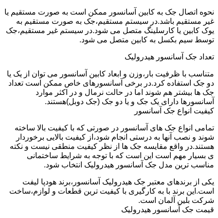
نحوه اتصال جک به کابین آسانسور ممکن است به صورت مستقیم یا
غیر مستقیم باشد.در سیستم مستقیم،جک به صورت مستقیم به
یوک کابین یا کارسلینگ متصل می شود.در سیستم غیر مستقیم،جک
توسط سیم بکسل به کابین متصل می شود.
تعداد جک آسانسور هیدرولیک
متناسب با ظرفیت بار،وزن و ابعاد کابین آسانسور می توان از یک یا
دو جک استفاده کرد.در برخی آسانسورهای خاص ممکن است تعداد
جک ها بیشتر هم شوند اما در حالت نرمال و در اکثر موارد
آسانسورها دارای یک جک و یا دو جک (جک دوبل)هستند.
کیفیت انواع جک آسانسور
تمامی انواع جک های آسانسور در صورتی که با کیفیت بالا ساخته
شوند و نصب آنها به درستی انجام شود،از کیفیت بالایی برخوردار
هستند.در واقع مقایسه جک ها از نظر کیفیت منطقی نیست و نکته
ی بسیار مهم است این است که با توجه به شرایط ساختمانی
مناسب ترین مدل جک آسانسور هیدرولیک انتخاب شود.
یکی از برندهای معتبر جک هیدرولیک آسانسور،برند هودپا لیفت
است.این برند با به کارگیری با کیفیت ترین قطعات و لوازم،ساخت
شرکت بلین آلمان است.
قیمت جک آسانسور هیدرولیک