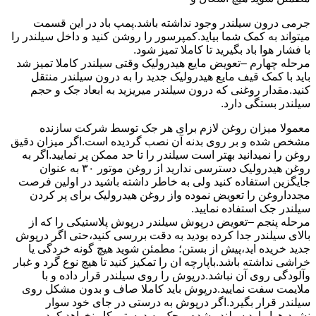
جرمی درون سیلندر وجود نداشته باشد.پمپ باد در این قسمت
میتواند به کمک شما بیاید.کمپرسور را روشن کنید و داخل سیلندر را
با فشار هوا باد بگیرید تا کاملا تمیز شود.
مرحله چهارم –تعویض مایع هیدرولیک وقتی سیلندر کاملا تمیز شد
باید با کمک قیف مایع هیدرولیک جدید را به درون سیلندر منتقل
کنید.مقدار روغنی که درون سیلندر میریزید به ابعاد جک و حجم
سیلندر بستگی دارد.
معمولا میزان روغن لازم برای هر جک توسط شرکت سازنده
مشخص شده و بر روی بدنه آن نصب گردیده است.اگر میزان دقیق
روغن را نمیدانید بهتر است سیلندر را تا حد ممکن پر نمایید.اگر به
روغن هیدرولیک دسترسی ندارید از روغن موتور ۳۰ به عنوان
جایگزین استفاده کنید ولی به خاطر داشته باشید در اولین فرصت
مجدداروغن را تعویض نموده واز روغن هیدرولیک برای پر کردن
سیلندر جک استفاده نمایید.
مرحله پنجم –تعویض درپوش سیلندر درپوش پلاستیکی را که از
بالای سیلندر جدا کرده بودید به دقت بررسی کنید،حتی اگر درپوش
جدید خریده اید،پیش از بستن؛ مطمئن شوید هیچ گونه خردگی یا
خراشی نداشته باشد.باپارچه ان را تمکیز کنید تا هیچ نوع گرد و غبار
وآلودگی روی آن نباشد.درپوش را روی سیلندر قرار داده و با
ملایمت سفت نمایید.درپوش باید کاملا صاف و بدون مشکل روی
سیلندر قرار بگیرد.اگر درپوش به درستی در جای خود سوار
نشود،هوا وارد سیلندر شده و جک به درستی کار نخواهد کرد.