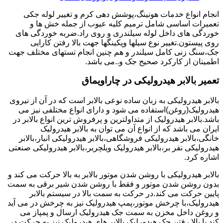
انجام انواع خدمات هونینگ،پوشش دهی کرم و تغییر لوله جکی
تعمیرات اساسی شامل ترمیم کلیه عیوب از جمله خش ها و
خوردگی های داخل لوله سیلندری و روی راد.ضربه خوردگی های
روی پیستون.تغییر نوع سیلها وپکینگها جهت بالا رفتن کارایی
جک،سنگ زنی کامل سیلندر و هم چنین انجام تستهای مختلف جهت
اطمینان از کارکرد صحیح جک و..می باشد.
تعمیر بالابر هیدرولیکی در چاراویماق
بالابر هیدرولیکی به زبان ساده نوعی بالابر است که در آن از نیروی
هیدرولیک(روغن)استفاده می شود و دارای انواع مختلفی نیز می
باشد.بالابر هیدرولیک از متداولترین و پرفروش ترین انواع بالابر در
ایران می باشد که از انواع آن می توان به بالابر هیدرولیک
خانگی،بالابر هیدرولیکی فروشگاهی،بالابر هیدرولیکی انبار،بالابر
هیدرولیکی نفر بر،بالابر هیدرولیک ویلچربر،بالابر هیدرولیکی صنعتی
اشاره کرد.
بالابر هیدرولیکی با روشن شدن موتور بالابر به بالا حرکت می کند و
بدون روشن شدن موتور و فقط با روشن شدن شیر برقی به سمت
پایین حرکت می کند.در حرکت به سمت بالا در سیستم بالابر
هیدرولیک،با چرخش موتور،پمپ هیدرولیک نیز به چرخش در می آید
و روغن داخل مخزن به سمت جک هیدرولیک ارسال و پمپاز می
کند.با بالا رفتن جک هیدورلیک بالابر های هیدرولیک نیز به حرکت در