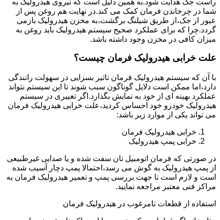
راست جک هدایت شود.به همین دلیل است که نیروی هیدرولیک به
شما در چرخاندن فرمان کمک می کند.در نهایت هم روغن پس از
عبور از جک،از طریق شیلنگ برگشت،به مخزن هیدرولیک بازمی
گردد.چرا که برای عملکرد صحیح سیستم هیدرولیک باید روغن به
میزان کافی در مخزن وجود داشته باشد.
علت خرابی هیدرولیک فرمان چیست؟
با آن که سیستم هیدرولیک فرمان تاثیر بسزایی در سهولت رانندگی
دارد،اما ممکن است دلایل گوناگون سبب شوند تا این سیستم نتواند
عملکرد بهینه ای از خود به نمایش بگذارد.اگر تغییری در سیستم
هیدرولیک خودرو خود احساس کردید،علت خرابی هیدرولیک فرمان
می تواند یکی از موارد زیر باشد:
خرابی هیدرولیک فرمان
خرابی پمپ هیدرولیک
در صورتی که فرمان اتومبیل تان سفت شده و یا صدایی غیرطبیعی
از پمپ هیدرولیک به گوش می رسد،احتمالا پمپ دچار آسیب شده
است و لازم است تا جهت بررسی پمپ و تعمیر هیدرولیک فرمان به
مراکز فنی معتبر مراجعه نمایید.
استفاده از قطعات نامرغوب در هیدرولیک فرمان