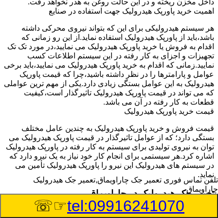
داخل مخزن ریخته و در این حالت روغن به هدر نخواهد رفت.
اهمیت خرید پاورپک هیدرولیک جهت استفاده در صنایع
هر سیستم هیدرولیکی برای این که بتواند نیروی محرکی داشته
باشد،باید از پاورپک هیدرولیک استفاده نماید.از این رو زمانی که
اقدام به فروش یا خرید پاورپک هیدرولیک می نمایید،در مورد تک تک
تجهیزات و اجزای به کار رفته در این سیستم اطلاعات کسب
نمایید.زمانی که اقدام به خرید پاورپک هیدرولیک می نمایید،باید برخی
عوامل و پارامترها را در نظر داشته باشید،چرا که قیمت پاورپک
هیدرولیک به این عوامل بستگی زیادی دارد.یکی از مهم ترین عواملی
که می تواند در قیمت پاورپک هیدرولیک تاثیرگذار است،کیفیت
قطعات به کار رفته در آن می باشد.
قیمت خرید پاورپک هیدرولیک
قیمت فروش و خرید پاورپک هیدرولیک به چندین عامل مختلف
بستگی دارد؛ که از عوامل تاثیرگذار در قیمت پاورپک هیدرولیک می
توان به نیروی تولیدی برای سیستم به کار رفته در پاورپک هیدرولیک
اشاره کرد.هر سیستمی برای انجام کار خود نیاز به یک نیرو دارد که
در سیستم های هیدرولیک این نیرو را پاورپک هیدرولیک تأمین می
نماید.
تلفن تماس فوری
تعمیر جک چاراویماق,تعمیر جک هیدرولیک
چاراویماق
تعمیر جک هیدرولیک در چاراویماق
☞☏
tel:09916241070
وسیله‎ای که با عملکرد خود موجب بلند شدن اهرم و یا وزن سنگین