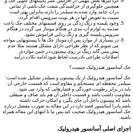
گردگیرها نقش مهمی در افزایش عمر پکینکهای گلویی جک و
همچنین جلوگیری از خراشیدگی شفت جک،ناشی از تماس
ذرات جامد وارد شده به سیلندر را دارند،بنابراین بهتر است
نسبت به تعویض آنها در هر نوبت سرویس،اقدام گردد.
وجود پلیسه و زنگ زدگی بر روی قسمتهای مختلف جک باعث
صدمه به لوازم آب بندی در هنگام مونتاژ می گردد.در هنگام
سرویس،پلیسه گیری و زنگ زدایی فراموش نشود.
در بسیاری از موارد پس ازدمونتاژ جک ها با پیستونهایی مواجه
می شویم که از نظر طراحی دارای مشکل هستند مثلا عدم
پیش بینی گاید رینگ بر روی پیستون،در چنین مواردی
اصلاحات طراحی نادرست لحاظ شود.ادامه نکات درآیند
جک آسانسور هیدرولیک چیست؟
جک آسانسور هیدرولیک از یک پیستون و سیلندر تشکیل شده است؛
سیلندر محفظه ای مستحکم و مقاوم است که قسمت خارجی آن
باید در برابر رطوبت،خوردگی و فشارهایی که وارد می شود
مقاومت داشت باشد و قسمت داخلی آن هم باید صاف و صیقلی
باشد که پیستون داخل آن جای بگیرد و امکان حرکت داشته
باشد.پادرا آسانسور قصد دارد در این مقاله به صورت مفصل درباره
جک آسانسور هیدرولیک صحبت کند،پس ما تا انتهای این مقاله همراه
باشید.
اجزای اصلی آسانسور هیدرولیک