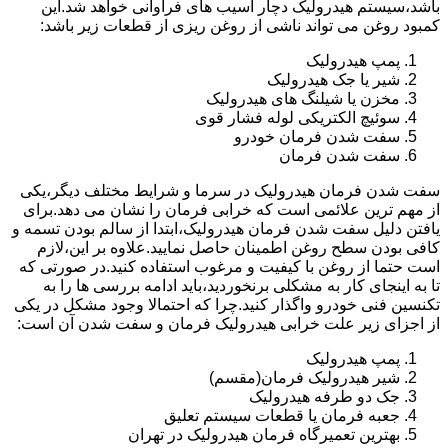
باشد،سیستم هیدرولیک دچار آسیب های فراوانی خواهد شد.این
کمبود روغن می تواند ناشی از روغن ریزی از قطعات زیر باشد:
پمپ هیدرولیک
شیر یا جک هیدرولیک
مخزن یا شیلنگ های هیدرولیک
سوئیچ الکتریکی لوله فشار قوی
سفت شدن فرمان خودرو
سفت شدن فرمان
سفت شدن فرمان هیدرولیک در سرما و شرایط مختلف دیگر،یکی
از مهم ترین علائمی است که خرابی فرمان را نشان می دهد.برای
یافتن دلیل سفت شدن فرمان هیدرولیک،ابتدا از سالم بودن تسمه و
کافی بودن سطح روغن اطمینان حاصل نمایید.علاوه بر این،لازم
است حتما از روغن با کیفیت و مرغوب استفاده کنید.در صورتی که
تا به اینجای کار به مشکلی برنخوردید،باید ادامه بررسی ها را به
تکنسین فنی خودرو واگذار کنید.چرا که احتمالا وجود مشکل در یکی
از اجزای زیر علت خرابی هیدرولیک فرمان و سفت شدن آن است:
پمپ هیدرولیک
شیر هیدرولیک فرمان(مقسم)
جک دو طرفه هیدرولیک
جعبه فرمان یا قطعات سیستم تعلیق
بهترین تعمیرگاه فرمان هیدرولیک در تهران