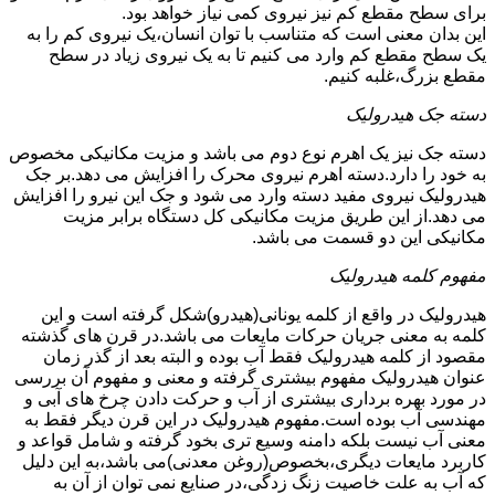
برای سطح مقطع کم نیز نیروی کمی نیاز خواهد بود.
این بدان معنی است که متناسب با توان انسان،یک نیروی کم را به
یک سطح مقطع کم وارد می کنیم تا به یک نیروی زیاد در سطح
مقطع بزرگ،غلبه کنیم.
دسته جک هیدرولیک
دسته جک نیز یک اهرم نوع دوم می باشد و مزیت مکانیکی مخصوص
به خود را دارد.دسته اهرم نیروی محرک را افزایش می دهد.بر جک
هیدرولیک نیروی مفید دسته وارد می شود و جک این نیرو را افزایش
می دهد.از این طریق مزیت مکانیکی کل دستگاه برابر مزیت
مکانیکی این دو قسمت می باشد.
مفهوم کلمه هیدرولیک
هیدرولیک در واقع از کلمه یونانی(هیدرو)شکل گرفته است و این
کلمه به معنی جریان حرکات مایعات می باشد.در قرن های گذشته
مقصود از کلمه هیدرولیک فقط آب بوده و البته بعد از گذر زمان
عنوان هیدرولیک مفهوم بیشتری گرفته و معنی و مفهوم آن بررسی
در مورد بهره برداری بیشتری از آب و حرکت دادن چرخ های آبی و
مهندسی آب بوده است.مفهوم هیدرولیک در این قرن دیگر فقط به
معنی آب نیست بلکه دامنه وسیع تری بخود گرفته و شامل قواعد و
کاربرد مایعات دیگری،بخصوص(روغن معدنی)می باشد،به این دلیل
که آب به علت خاصیت زنگ زدگی،در صنایع نمی توان از آن به