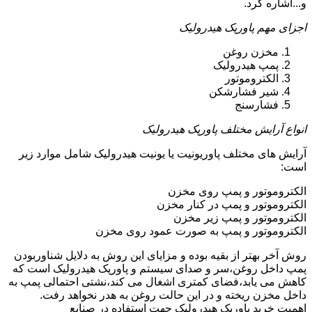
و...اشاره کرد.
اجزای مهم پاورپک هیدرولیک
مخزن روغن
پمپ هیدرولیک
الکتروموتور
شیر فشارشکن
فشارسنج
انواع آرایش مختلف پاورپک هیدرولیک
آرایش های مختلف پاوریونیت یا یونیت هیدرولیک شامل موارد زیر
است:
الکتروموتور و پمپ روی مخزن
الکتروموتور و پمپ در کنار مخزن
الکتروموتور و پمپ زیر مخزن
الکتروموتور و پمپ به صورت عمود روی مخزن
روش آخر بهتر از بقیه بوده و مزایای این روش به دلایل شناوربودن
پمپ داخل روغن،سر و صدای سیستم و پاورپک هیدرولیک است که
کاهش می یابد،فضای کمتری اشغال می کند،نشتی احتمالی پمپ به
داخل مخزن ریخته و در این حالت روغن به هدر نخواهد رفت.
اهمیت خرید پاورپک هیدرولیک جهت استفاده در صنایع