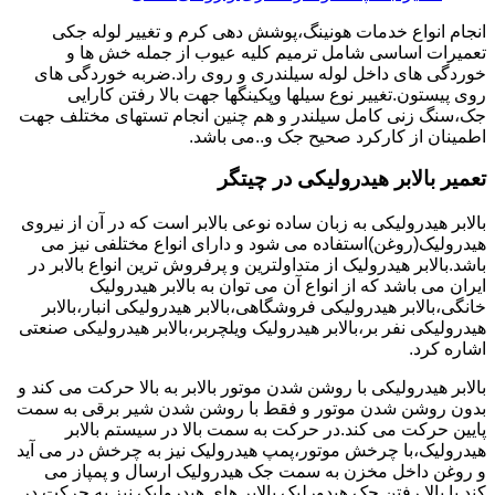
انجام انواع خدمات هونینگ،پوشش دهی کرم و تغییر لوله جکی
تعمیرات اساسی شامل ترمیم کلیه عیوب از جمله خش ها و
خوردگی های داخل لوله سیلندری و روی راد.ضربه خوردگی های
روی پیستون.تغییر نوع سیلها وپکینگها جهت بالا رفتن کارایی
جک،سنگ زنی کامل سیلندر و هم چنین انجام تستهای مختلف جهت
اطمینان از کارکرد صحیح جک و..می باشد.
تعمیر بالابر هیدرولیکی در چیتگر
بالابر هیدرولیکی به زبان ساده نوعی بالابر است که در آن از نیروی
هیدرولیک(روغن)استفاده می شود و دارای انواع مختلفی نیز می
باشد.بالابر هیدرولیک از متداولترین و پرفروش ترین انواع بالابر در
ایران می باشد که از انواع آن می توان به بالابر هیدرولیک
خانگی،بالابر هیدرولیکی فروشگاهی،بالابر هیدرولیکی انبار،بالابر
هیدرولیکی نفر بر،بالابر هیدرولیک ویلچربر،بالابر هیدرولیکی صنعتی
اشاره کرد.
بالابر هیدرولیکی با روشن شدن موتور بالابر به بالا حرکت می کند و
بدون روشن شدن موتور و فقط با روشن شدن شیر برقی به سمت
پایین حرکت می کند.در حرکت به سمت بالا در سیستم بالابر
هیدرولیک،با چرخش موتور،پمپ هیدرولیک نیز به چرخش در می آید
و روغن داخل مخزن به سمت جک هیدرولیک ارسال و پمپاز می
کند.با بالا رفتن جک هیدورلیک بالابر های هیدرولیک نیز به حرکت در