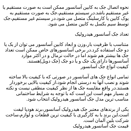
نحوه اتصال جک به کابین آسانسور ممکن است به صورت مستقیم یا
غیر مستقیم باشد.در سیستم مستقیم،جک به صورت مستقیم به
یوک کابین یا کارسلینگ متصل می شود.در سیستم غیر مستقیم،جک
توسط سیم بکسل به کابین متصل می شود.
تعداد جک آسانسور هیدرولیک
متناسب با ظرفیت بار،وزن و ابعاد کابین آسانسور می توان از یک یا
دو جک استفاده کرد.در برخی آسانسورهای خاص ممکن است تعداد
جک ها بیشتر هم شوند اما در حالت نرمال و در اکثر موارد
آسانسورها دارای یک جک و یا دو جک (جک دوبل)هستند.
کیفیت انواع جک آسانسور
تمامی انواع جک های آسانسور در صورتی که با کیفیت بالا ساخته
شوند و نصب آنها به درستی انجام شود،از کیفیت بالایی برخوردار
هستند.در واقع مقایسه جک ها از نظر کیفیت منطقی نیست و نکته
ی بسیار مهم است این است که با توجه به شرایط ساختمانی
مناسب ترین مدل جک آسانسور هیدرولیک انتخاب شود.
یکی از برندهای معتبر جک هیدرولیک آسانسور،برند هودپا لیفت
است.این برند با به کارگیری با کیفیت ترین قطعات و لوازم،ساخت
شرکت بلین آلمان است.
قیمت جک آسانسور هیدرولیک