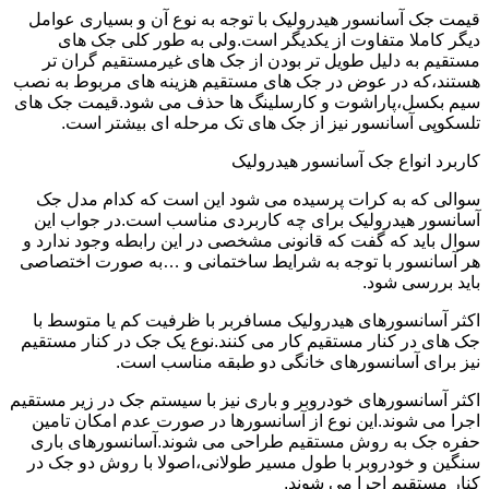
قیمت جک آسانسور هیدرولیک با توجه به نوع آن و بسیاری عوامل
دیگر کاملا متفاوت از یکدیگر است.ولی به طور کلی جک های
مستقیم به دلیل طویل تر بودن از جک های غیرمستقیم گران تر
هستند،که در عوض در جک های مستقیم هزینه های مربوط به نصب
سیم بکسل،پاراشوت و کارسلینگ ها حذف می شود.قیمت جک های
تلسکوپی آسانسور نیز از جک های تک مرحله ای بیشتر است.
کاربرد انواع جک آسانسور هیدرولیک
سوالی که به کرات پرسیده می شود این است که کدام مدل جک
آسانسور هیدرولیک برای چه کاربردی مناسب است.در جواب این
سوال باید که گفت که قانونی مشخصی در این رابطه وجود ندارد و
هر آسانسور با توجه به شرایط ساختمانی و …به صورت اختصاصی
باید بررسی شود.
اکثر آسانسورهای هیدرولیک مسافربر با ظرفیت کم یا متوسط با
جک های در کنار مستقیم کار می کنند.نوع یک جک در کنار مستقیم
نیز برای آسانسورهای خانگی دو طبقه مناسب است.
اکثر آسانسورهای خودروبر و باری نیز با سیستم جک در زیر مستقیم
اجرا می شوند.این نوع از آسانسورها در صورت عدم امکان تامین
حفره جک به روش مستقیم طراحی می شوند.آسانسورهای باری
سنگین و خودروبر با طول مسیر طولانی،اصولا با روش دو جک در
کنار مستقیم اجرا می شوند.