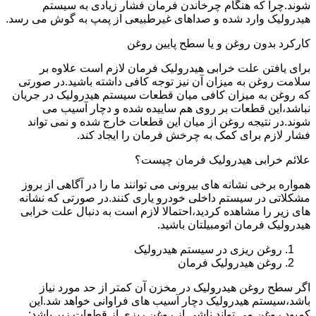
شوند.چرا که هنگام چرخاندن فرمان فشار زیادی به سیستم
هیدرولیک وارد شده و صداهای غیرطبیعی از پمپ به گوش می رسد.
کارکرد بدون روغن و یا سطح پایین روغن
برای یافتن علت خرابی هیدرولیک فرمان لازم است علاوه بر
سلامت روغن به میزان آن نیز توجه کافی داشته باشید.در صورتی
که روغن به میزان کافی میان قطعات سیستم هیدرولیک در جریان
نباشد،این قطعات بر روی هم ساییده شده و دچار آسیب می
شوند.در نتیجه روغن از میان این قطعات خارج شده و نمی تواند
فشار لازم برای کمک به چرخش فرمان را ایجاد کند.
علائم خرابی هیدرولیک فرمان چیست؟
همواره برخی نشانه های بیرونی می توانند ما را در آگاهی از بروز
مشکلاتی در سیستم داخلی خودرو یاری کنند.در صورتی که نشانه
های زیر را مشاهده کردید،احتمالا لازم است به دنبال علت خرابی
هیدرولیک فرمان اتومبیلتان باشید.
روغن ریزی در سیستم هیدرولیک
روغن هیدرولیک فرمان
اگر سطح روغن هیدرولیک در مخزن آن کمتر از حد مورد نیاز
باشد،سیستم هیدرولیک دچار آسیب های فراوانی خواهد شد.این
کمبود روغن می تواند ناشی از روغن ریزی از قطعات زیر باشد: