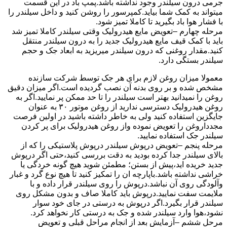
جرمی درون سیلندر وجود نداشته باشد.پمپ باد در این قسمت
میتواند به کمک شما بیاید.کمپرسور را روشن کنید و داخل سیلندر را
با فشار هوا باد بگیرید تا کاملا تمیز شود.
مرحله چهارم –تعویض مایع هیدرولیک وقتی سیلندر کاملا تمیز شد
باید با کمک قیف مایع هیدرولیک جدید را به درون سیلندر منتقل
کنید.مقدار روغنی که درون سیلندر میریزید به ابعاد جک و حجم
سیلندر بستگی دارد.
معمولا میزان روغن لازم برای هر جک توسط شرکت سازنده
مشخص شده و بر روی بدنه آن نصب گردیده است.اگر میزان دقیق
روغن را نمیدانید بهتر است سیلندر را تا حد ممکن پر نمایید.اگر به
روغن هیدرولیک دسترسی ندارید از روغن موتور ۳۰ به عنوان
جایگزین استفاده کنید ولی به خاطر داشته باشید در اولین فرصت
مجدداروغن را تعویض نموده واز روغن هیدرولیک برای پر کردن
سیلندر جک استفاده نمایید.
مرحله پنجم –تعویض درپوش سیلندر درپوش پلاستیکی را که از
بالای سیلندر جدا کرده بودید به دقت بررسی کنید،حتی اگر درپوش
جدید خریده اید،پیش از بستن؛ مطمئن شوید هیچ گونه خردگی یا
خراشی نداشته باشد.باپارچه ان را تمکیز کنید تا هیچ نوع گرد و غبار
وآلودگی روی آن نباشد.درپوش را روی سیلندر قرار داده و با
ملایمت سفت نمایید.درپوش باید کاملا صاف و بدون مشکل روی
سیلندر قرار بگیرد.اگر درپوش به درستی در جای خود سوار
نشود،هوا وارد سیلندر شده و جک به درستی کار نخواهد کرد.
مرحل ششم –آزمایش بعد از انجام مراحل قبلی و تعویض