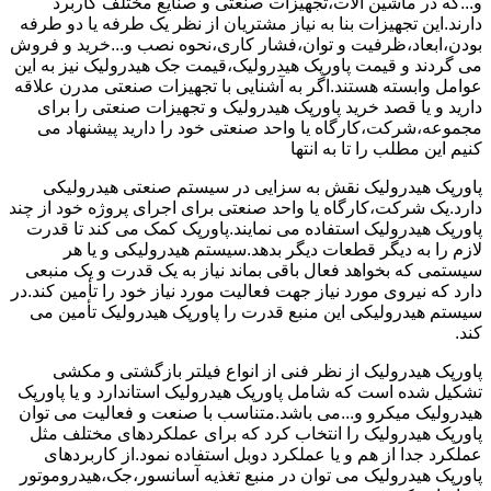
و...که در ماشین آلات،تجهیزات صنعتی و صنایع مختلف کاربرد
دارند.این تجهیزات بنا به نیاز مشتریان از نظر یک طرفه یا دو طرفه
بودن،ابعاد،ظرفیت و توان،فشار کاری،نحوه نصب و...خرید و فروش
می گردند و قیمت پاورپک هیدرولیک،قیمت جک هیدرولیک نیز به این
عوامل وابسته هستند.اگر به آشنایی با تجهیزات صنعتی مدرن علاقه
دارید و یا قصد خرید پاورپک هیدرولیک و تجهیزات صنعتی را برای
مجموعه،شرکت،کارگاه یا واحد صنعتی خود را دارید پیشنهاد می
کنیم این مطلب را تا به انتها
پاورپک هیدرولیک نقش به سزایی در سیستم صنعتی هیدرولیکی
دارد.یک شرکت،کارگاه یا واحد صنعتی برای اجرای پروژه خود از چند
پاورپک هیدرولیک استفاده می نمایند.پاورپک کمک می کند تا قدرت
لازم را به دیگر قطعات دیگر بدهد.سیستم هیدرولیکی و یا هر
سیستمی که بخواهد فعال باقی بماند نیاز به یک قدرت و یک منبعی
دارد که نیروی مورد نیاز جهت فعالیت مورد نیاز خود را تأمین کند.در
سیستم هیدرولیکی این منبع قدرت را پاورپک هیدرولیک تأمین می
کند.
پاورپک هیدرولیک از نظر فنی از انواع فیلتر بازگشتی و مکشی
تشکیل شده است که شامل پاورپک هیدرولیک استاندارد و یا پاورپک
هیدرولیک میکرو و...می باشد.متناسب با صنعت و فعالیت می توان
پاورپک هیدرولیک را انتخاب کرد که برای عملکردهای مختلف مثل
عملکرد جدا از هم و یا عملکرد دوبل استفاده نمود.از کاربردهای
پاورپک هیدرولیک می توان در منبع تغذیه آسانسور،جک،هیدروموتور