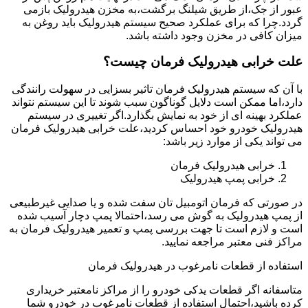
عبور از جک،از طریق شیلنگ برگشت،به مخزن هیدرولیک بازمی
گردد.چرا که برای عملکرد صحیح سیستم هیدرولیک باید روغن به
میزان کافی در مخزن وجود داشته باشد.
علت خرابی هیدرولیک فرمان چیست؟
با آن که سیستم هیدرولیک فرمان تاثیر بسزایی در سهولت رانندگی
دارد،اما ممکن است دلایل گوناگون سبب شوند تا این سیستم نتواند
عملکرد بهینه ای از خود به نمایش بگذارد.اگر تغییری در سیستم
هیدرولیک خودرو خود احساس کردید،علت خرابی هیدرولیک فرمان
می تواند یکی از موارد زیر باشد:
خرابی هیدرولیک فرمان
خرابی پمپ هیدرولیک
در صورتی که فرمان اتومبیل تان سفت شده و یا صدایی غیرطبیعی
از پمپ هیدرولیک به گوش می رسد،احتمالا پمپ دچار آسیب شده
است و لازم است تا جهت بررسی پمپ و تعمیر هیدرولیک فرمان به
مراکز فنی معتبر مراجعه نمایید.
استفاده از قطعات نامرغوب در هیدرولیک فرمان
متاسفانه اگر قطعات یدکی خودرو را از مراکز نامعتبر خریداری
کرده باشید،احتمال استفاده از قطعات نامرغوب در خودرو شما