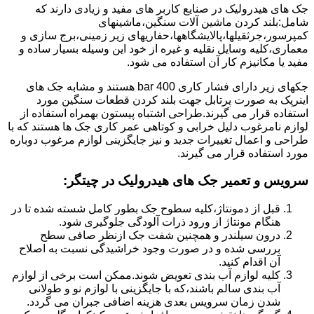
جک های هیدرولیک در صنایع کاربر های مفید و زیادی دارند که
شامل:بلند کردن ماشین آلات سنگین،ماشینهای
کمپرسور،جرثقیلها،پالایشگاهها،حفاریهای زیر زمینی،برج سازی و
معماری،کلیه وسایل نقلیه و غیره از خود این وسیله بسیار ساده و
مفید یا مکانیزم کار آن استفاده می شود.
جکهای زیر دارای فشار کاری 400 bar هستند و مشابه جک های
اینرپک به صورت پرتابل جهت بلند کردن قطعات سنگین مورد
استفاده قرار می گیرند.طراحی اشتباه پیستون بهمراه استفاده از
لوازم نامرغوب دلیل خرابی و کوتاهی عمر کاری جک ها هستند که با
طراحی و اعمال تغییرات جدید و نیز جایگزینی لوازم مرغوب دوباره
مورد استفاده قرار می گیرند.
سرویس و تعمیر جک های هیدرولیک در چیتگر
:
قبل از دمونتاژ،کلیه سطوح جک بطور کامل شسته شده تا در
هنگام مونتاژ از ورود ذرات آلودگی جلوگیری شود.
درون سیلندر و همچنین شفت جک ازنظر صافی سطح
بررسی شده و در صورت وجود خراشیدگی نسبت به اصلاح
آن اقدام کنید.
کلیه لوازم آب بندی تعویض شوند.ممکن است برخی از لوازم
آب بندی سالم باشند،که با جایگزینی با لوازم نو و طولانی
شدن زمان سرویس بعدی هزینه اضافی جبران می گردد.