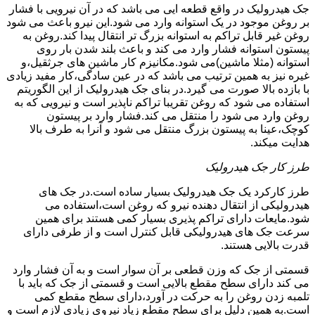
جک هیدرولیک در واقع قطعه ایی می باشد که در آن نیرویی با فشار
بر روغن موجود در یک استوانه وارد می شود.این نیرو باعث می شود
روغن غیر قابل تراکم به استوانه بزرگ تر انتقال پیدا کند.روغن به
پیستون استوانه فشار وارد می کند و باعث بلند شدن بار روی
استوانه (مثلا ماشین)می شود.مکانیزم کار ماشین های جرثقیل،و
غیره نیز به همین ترتیب می باشد که در عین سادگی،کار مفید زیادی
با بازده بالا صورت می گیرد.در بنای جک هیدرولیک از این الگوریتم
استفاده می شود که روغن تقریبا تراکم ناپذیر است و نیرویی که به
روغن وارد می شود را منتقل می کند.فشار وارد بر پیستون
کوچک،عینا به پیستون بزرگ منتقل می شود و آنرا به طرف بالا
هدایت میکند.
طرز کار جک هیدرولیک
طرز کارکرد یک جک هیدرولیک بسیار ساده است.در جک های
هیدرولیکی از انتقال دهنده نیرو که روغن است،استفاده می
شود.مایعات دارای تراکم پذیری بسیار کمی هستند برای همین
سرعت جک های هیدرولیکی قابل کنترل است و از طرفی دارای
قدرت بالایی هستند.
قسمتی از جک که وزن قطعی بر آن سوار است و به آن فشار وارد
می کند دارای سطح مقطع بالایی است و قسمتی از جک که باید با
تلمبه زدن روغن را به حرکت در آورد،دارای سطح مقطع کمی
است.به همین دلیل برای سطح مقطع زیاد نیروی زیادی لازم است و