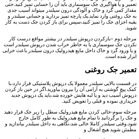
تعمیر و یا هواگیری جک سوسماری باید آن را حسابی تمیز کنید.حتی
مقدار کمی گرد و خاک و آلودگی درون سیلندر میتواند آسیب جدی
به جک روغنی وارد نماید.یک پارچه تمیز بردارید و حسابی سیلندر و
بقیه اجزای جک را تمیز کنید،سپس برای باز کردن جک دست به کار
شوید.
مرحله دوم –بازکردن درپوش سیلندر در بیشتر مواقع درست کار
نکردن جک سوسماری یا به خاطر خراب شدن درپوش سیلندر است
و یا ورود گرد و خاک داخل مایع هیدرولیک درون سیلندر باعث خرابی
ابزار شده است.
تعمیر جک روغنی
در قسمت بالایی سیلندر معمولا یک درپوش پلاستیکی قرار دارد،با
کمک پیچ گوشتی به آرامی آن را بیرون بیاورید.اگر در حین باز کردن
درپوش آسیب دید و یا لبه هایش خورده شد،باید یک درپوش جدید
خریداری نموده و قبلی را تعویض کنید.
مرحله سوم-خالی کردن مایع هیدرولیک سطل را زیر جک قرار دهید
و جک را برگردانید تا تمام مایع هیدرولیک به طور کامل خارج
شود.وقتی سیلندر کاملا خالی شد،نگاهی به داخل سیلندر بیاندازید و
مطمئن شوید هیچ آشغال و