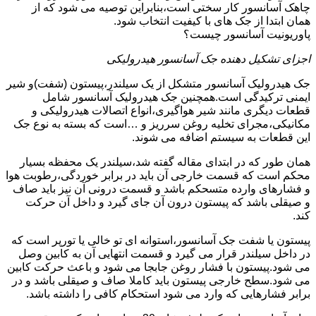
چاهک آسانسور کار سختی است،بنابراین توصیه می شود که از
همان ابتدا از جک های با کیفیت انتخاب شود.
پاوریونیت آسانسور چیست؟
اجزای تشکیل دهنده جک آسانسور هیدرولیکی
جک هیدرولیک آسانسور متشکل از یک سیلندر،پیستون (شفت)و شیر
ایمنی ترکیدگی است.همچنین جک هیدرولیک آسانسور شامل
قطعات دیگری مانند شیر هواگیری،انواع اتصالات هیدرولیکی و
مکانیکی،مجرای تخلیه روغن سرریز و …است که بسته به نوع جک
این قطعات به سیستم اضافه می شوند.
همان طور که در ابتدای مقاله گفته شد،سیلندر یک محفظه بسیار
محکم است که قسمت خارجی آن باید در برابر خوردگی،رطوبت هوا
و فشارهای وارده متسحکم باشد و قسمت درونی آن نیز باید صاف
و صیقلی باشد که پیستون درون آن جای گیرد و داخل آن حرکت
کند.
پیستون یا شفت جک آسانسور،استوانه ای تو خالی یا تورپر است که
در داخل سیلندر قرار می گیرد و قسمت انتهایی آن به کابین وصل
می شود.پیستون با فشار روغن جابجا می شود و باعث حرکت کابین
می شود.سطح خارجی پیستون باید کاملا صاف و صیقلی باشد و در
برابر فشارهایی که وارد می شود استحکام کافی را داشته باشد.