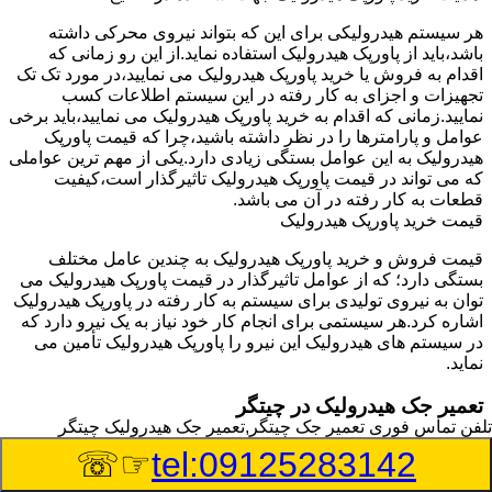
هر سیستم هیدرولیکی برای این که بتواند نیروی محرکی داشته
باشد،باید از پاورپک هیدرولیک استفاده نماید.از این رو زمانی که
اقدام به فروش یا خرید پاورپک هیدرولیک می نمایید،در مورد تک تک
تجهیزات و اجزای به کار رفته در این سیستم اطلاعات کسب
نمایید.زمانی که اقدام به خرید پاورپک هیدرولیک می نمایید،باید برخی
عوامل و پارامترها را در نظر داشته باشید،چرا که قیمت پاورپک
هیدرولیک به این عوامل بستگی زیادی دارد.یکی از مهم ترین عواملی
که می تواند در قیمت پاورپک هیدرولیک تاثیرگذار است،کیفیت
قطعات به کار رفته در آن می باشد.
قیمت خرید پاورپک هیدرولیک
قیمت فروش و خرید پاورپک هیدرولیک به چندین عامل مختلف
بستگی دارد؛ که از عوامل تاثیرگذار در قیمت پاورپک هیدرولیک می
توان به نیروی تولیدی برای سیستم به کار رفته در پاورپک هیدرولیک
اشاره کرد.هر سیستمی برای انجام کار خود نیاز به یک نیرو دارد که
در سیستم های هیدرولیک این نیرو را پاورپک هیدرولیک تأمین می
نماید.
تعمیر جک هیدرولیک در چیتگر
تلفن تماس فوری
تعمیر جک چیتگر,تعمیر جک هیدرولیک چیتگر
وسیله‎ای که با عملکرد خود موجب بلند شدن اهرم و یا وزن سنگین
☞☏
tel:09125283142
در یک قسمت می گردد را جک هیدرولیک می نامند.جک هیدرولیک
نیاز به برق داشته و در بعضی مواقع با استفاده از روغن کار می