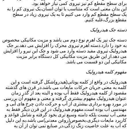
برای سطح مقطع کم نیز نیروی کمی نیاز خواهد بود.
این بدان معنی است که متناسب با توان انسان،یک نیروی کم را به
یک سطح مقطع کم وارد می کنیم تا به یک نیروی زیاد در سطح
مقطع بزرگ،غلبه کنیم.
دسته جک هیدرولیک
دسته جک نیز یک اهرم نوع دوم می باشد و مزیت مکانیکی مخصوص
به خود را دارد.دسته اهرم نیروی محرک را افزایش می دهد.بر جک
هیدرولیک نیروی مفید دسته وارد می شود و جک این نیرو را افزایش
می دهد.از این طریق مزیت مکانیکی کل دستگاه برابر مزیت
مکانیکی این دو قسمت می باشد.
مفهوم کلمه هیدرولیک
هیدرولیک در واقع از کلمه یونانی(هیدرو)شکل گرفته است و این
کلمه به معنی جریان حرکات مایعات می باشد.در قرن های گذشته
مقصود از کلمه هیدرولیک فقط آب بوده و البته بعد از گذر زمان
عنوان هیدرولیک مفهوم بیشتری گرفته و معنی و مفهوم آن بررسی
در مورد بهره برداری بیشتری از آب و حرکت دادن چرخ های آبی و
مهندسی آب بوده است.مفهوم هیدرولیک در این قرن دیگر فقط به
معنی آب نیست بلکه دامنه وسیع تری بخود گرفته و شامل قواعد و
کاربرد مایعات دیگری،بخصوص(روغن معدنی)می باشد،به این دلیل
که آب به علت خاصیت زنگ زدگی،در صنایع نمی توان از آن به