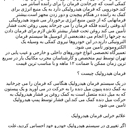
کمکی است که چرخاندن فرمان را برای راننده آسانتر می
کند.خودرویی که فرمان هیدرولیکی دارد به یک منبع انرژی برای
کمک به راننده در هنگام پیچیدن و دور زدن مجهز است.بیشتر
فرمانهایی که از چنین منبع انرژی برخوردار می شوند هیدرولیکی
اند.وقتی راننده فلکه فرمان را می چرخاند پمپی روغن تحت فشار
تأمین می کند روغن تحت فشار بیشتر تلاش لازم برای فرمان دادن
به چرخها را انجام می دهدبعضی از اتومبیل ها سیستم فرمان
الترونیکی دارند.در این خودروها نیروی کمکی به وسیله یک
الکتروموتور تأمین می شود.
تعمیرگاه تخصصی انواع خودروهای داخلی و خارجی و عیب یابی در
تهران توسط تیم متخصص و کارشناسان مجرب مکانیک یار در سریع
ترین زمان ممکن با ضمانت ۱۲ ماهه و با مناسب ترین قیمت
فرمان هیدرولیک چیست ؟
در یک سیستم فرمان هیدرولیک هنگامی که فرمان را می چرخانید
به کمک دنده پنیون میل دنده را به حرکت در می آورید و یک پیستون
که به میل دنده متصل است به کمک روغن پر فشار هیدرولیک به
حرکت میل دنده کمک می کند.این فشار توسط پمپ هیدرولیک
تامین می شود.
علائم خرابی فرمان هیدرولیک
اگر تغییری در سیستم هیدرولیک خودرو خود احساس کردید،علت