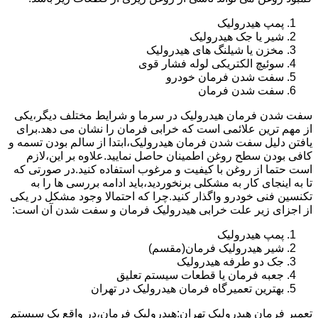
پمپ هیدرولیک
شیر یا جک هیدرولیک
مخزن یا شیلنگ های هیدرولیک
سوئیچ الکتریکی لوله فشار قوی
سفت شدن فرمان خودرو
سفت شدن فرمان
سفت شدن فرمان هیدرولیک در سرما و شرایط مختلف دیگر،یکی
از مهم ترین علائمی است که خرابی فرمان را نشان می دهد.برای
یافتن دلیل سفت شدن فرمان هیدرولیک،ابتدا از سالم بودن تسمه و
کافی بودن سطح روغن اطمینان حاصل نمایید.علاوه بر این،لازم
است حتما از روغن با کیفیت و مرغوب استفاده کنید.در صورتی که
تا به اینجای کار به مشکلی برنخوردید،باید ادامه بررسی ها را به
تکنسین فنی خودرو واگذار کنید.چرا که احتمالا وجود مشکل در یکی
از اجزای زیر علت خرابی هیدرولیک فرمان و سفت شدن آن است:
پمپ هیدرولیک
شیر هیدرولیک فرمان(مقسم)
جک دو طرفه هیدرولیک
جعبه فرمان یا قطعات سیستم تعلیق
بهترین تعمیرگاه فرمان هیدرولیک در تهران
تعمیر فرمان هیدرولیک تهران:هیدرولیک فرمان،در واقع یک سیستم