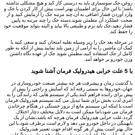
روغن،جک سوسماری باید به درستی کار کند و هیچ مشکلی نداشته
باشد؛ با این حال برای اطمینان بهتر است پیش از کار کردن با جک و
وارد آوردن فشار اضافی به آن،چند مرتبه جک را آزمایش کنید و از
صحت عملکرد آن مطمئن شوید.دسته جک را چند مرتبه به پایین
فشار دهید،جک باید نرم و طبیعی بالا بیاید و البته بتواند موقعیت خود
را حفظ کند.
در مرحله بعد جک را زیر وسیله نقلیه امتحان کنید و سعی کنید با
کمک آن ماشین را به آرامی از زمین بلند نمایید.پیش از آنکه به طور
کامل از جک استفاده کنید،مطمئن شوید جک از عهده نگاه داشتن
وزن خودرو بر خواهد آمد.
با 5 علت خرابی هیدرولیک فرمان آشنا شوید
با گذشت زمان و پیشرفت هر چه بیشتر صنعت خودروسازی در
جهان،خودروها به سمتی رفته اند که آسایش و راحتی را بیش از
پیش برای راننده فراهم کنند.یکی از سیستم هایی که رانندگی را به
امری لذت بخش برای شما تبدیل می کند،سیستم هیدرولیک فرمان
است.با اینکه این سیستم مانع از بروز خستگی در هنگام چرخاندن
فرمان می شود،اما ممکن است به دلایل مختلف دچار اختلال
گردد.علت خرابی هیدرولیک فرمان هرچه که باشد،نشان از یک
نابهینگی در داخل خودرو می دهد و لازم است برطرف شود.با این
حال بهتر است پیش از هر گونه اقدام جهت تعمیر هیدرولیک
فرمان،با این علل آشنا شوید.در این مطلب قصد داریم به 5 علت