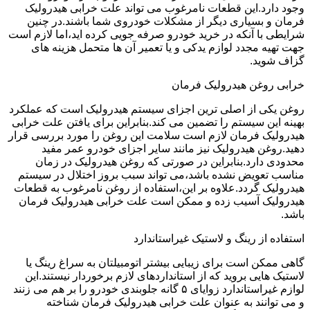
وجود دارد.این قطعات نامرغوب می تواند علت خرابی هیدرولیک
فرمان و بسیاری دیگر از مشکلات خودروی شما باشند.در چنین
شرایطی با آنکه در خرید خودرو صرفه جویی کرده اید،اما لازم است
جهت تهیه مجدد لوازم یدکی و یا تعمیر آن ها متحمل هزینه های
گزاف شوید.
خرابی روغن هیدرولیک فرمان
روغن یکی از اصلی ترین اجزای سیستم هیدرولیک است که عملکرد
بهینه این سیستم را تضمین می کند.بنابراین برای یافتن علت خرابی
هیدرولیک فرمان لازم است سلامت این روغن را مورد بررسی قرار
دهید.روغن هیدرولیک نیز مانند سایر اجزای خودرو عمر مفید
محدودی دارد.بنابراین در صورتی که روغن هیدرولیک در زمان
مناسب تعویض نشده باشد،می تواند سبب بروز اختلال در سیستم
هیدرولیک گردد.علاوه بر این،استفاده از روغن نامرغوب به قطعات
هیدرولیک آسیب زده و ممکن است علت خرابی هیدرولیک فرمان
باشد.
استفاده از رینگ و لاستیک غیراستاندارد
گاهی ممکن است برای زیبایی بیشتر اتومبیلتان به سراغ رینگ یا
لاستیک هایی بروید که از استانداردهای لازم برخوردار نیستند.این
لوازم غیراستاندارد زوایای ۵ گانه جلوبندی خودرو را بر هم می زنند
و می توانند به عنوان علت خرابی هیدرولیک فرمان شناخته