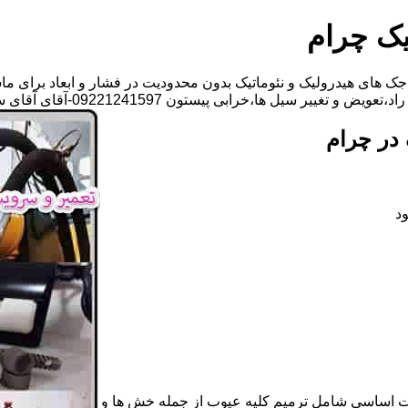
یک چرام
ک های هیدرولیک و نئوماتیک بدون محدودیت در فشار و ابعاد برای ما
ل ها،خرابی پیستون 09221241597-آقای آقای سجاد فتاحی
در چرام
د
ات اساسی شامل ترمیم کلیه عیوب از جمله خش ها و