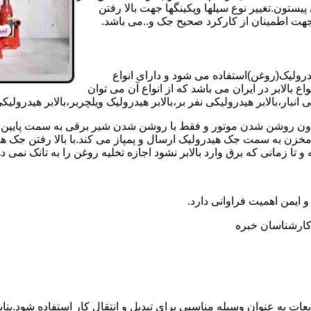
تون.تغییر نوع سیلها وپکینگها جهت بالا رفتن
هت اطمینان از کارکرد صحیح جک و..می باشد.
یدرولیک(روغن)استفاده می شود و دارای انواع
ع بالابر در ایران می باشد که از انواع آن می توان
 انبار،بالابر هیدرولیکی نفر بر،بالابر هیدرولیک ویلچربر،بالابر هیدرول
و بدون روشن شدن موتور و فقط با روشن شدن شیر برقی به سمت پایین 
ن به سمت جک هیدرولیک ارسال و پمپاز می کند.با بالا رفتن جک هیدو
 زمانی که برق وارد بالابر نشود اجازه تخلیه روغن را به تانک نمی ده
 و ایمن اهمیت فراوانی دارد.
ر کارشناسان خبره
عات به عنوان وسیله مناسبی برای تبدیل و انتقال کار استفاده شود.بناب