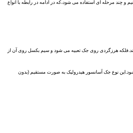
ای آسانسورهایی که ظرفیتشان بیش از 30 تن است از جک های غیرمستقیم و چند مرحله ای استفاده می شود،که در ادامه در رابطه با انواع
کند.فلکه هرزگردی روی جک تعبیه می شود و سیم بکسل روی آن از
شود.این نوع جک آسانسور هیدرولیک به صورت مستقیم (بدون