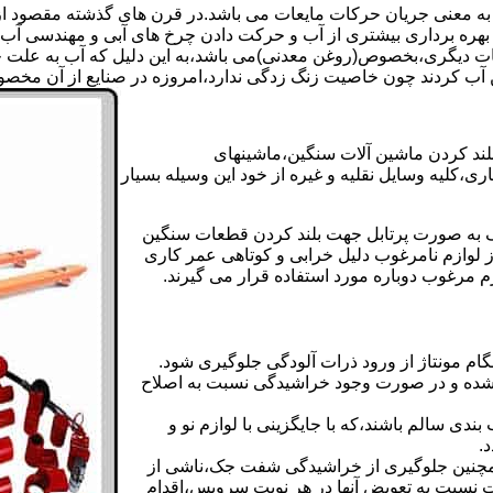
 به معنی جریان حرکات مایعات می باشد.در قرن های گذشته مقصود از ک
بهره برداری بیشتری از آب و حرکت دادن چرخ های آبی و مهندسی آب 
عات دیگری،بخصوص(روغن معدنی)می باشد،به این دلیل که آب به علت خا
 آب کردند چون خاصیت زنگ زدگی ندارد،امروزه در صنایع از آن مخصوصا
بلند کردن ماشین آلات سنگین،ماشینهای
ی،کلیه وسایل نقلیه و غیره از خود این وسیله بسیار
 و مشابه جک های اینرپک به صورت پرتابل جهت بلند کردن قطعات سنگین
ز لوازم نامرغوب دلیل خرابی و کوتاهی عمر کاری
م مرغوب دوباره مورد استفاده قرار می گیرند.
ام مونتاژ از ورود ذرات آلودگی جلوگیری شود.
ده و در صورت وجود خراشیدگی نسبت به اصلاح
دی سالم باشند،که با جایگزینی با لوازم نو و
.
مچنین جلوگیری از خراشیدگی شفت جک،ناشی از
ست نسبت به تعویض آنها در هر نوبت سرویس،اقدام