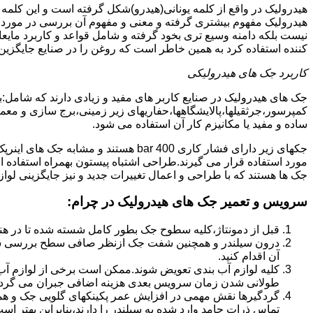
هیدرولیک در واقع از کلمه یونانی(هیدرو)شکل گرفته است و این کلمه
هیدرولیک مفهوم بیشتری گرفته و معنی و مفهوم آن بررسی در مورد 
نیست بلکه دامنه وسیع تری بخود گرفته و شامل قواعد و کاربرد مای
کننده استفاده کرد به همین خاطر است که روغن را در صنایع جایگزین
کاربرد جک های هیدرولیکی
جک های هیدرولیک در صنایع کاربر های مفید و زیادی دارند که شامل:
کمپرسور،جرثقیلها،پالایشگاهها،حفاریهای زیر زمینی،برج سازی و معمار
ساده و مفید یا مکانیزم کار آن استفاده می شود.
جکهای زیر دارای فشار کاری 400 bar هستند
مورد استفاده قرار می گیرند.طراحی اشتباه پیستون بهمراه استفاده ا
جک ها هستند که با طراحی و اعمال تغییرات جدید و نیز جایگزینی لواز
سرویس و تعمیر جک های هیدرولیک در چرام
:
قبل از دمونتاژ،کلیه سطوح جک بطور کامل شسته شده تا در هنگ
درون سیلندر و همچنین شفت جک ازنظر صافی سطح بررسی ش
آن اقدام کنید.
کلیه لوازم آب بندی تعویض شوند.ممکن است برخی از لوازم آب بن
طولانی شدن زمان سرویس بعدی هزینه اضافی جبران می گردد
گردگیرها نقش مهمی در افزایش عمر پکینکهای گلویی جک و ه
تماس ذرات جامد وارد شده به سیلندر را دارند،بنابراین بهتر ا