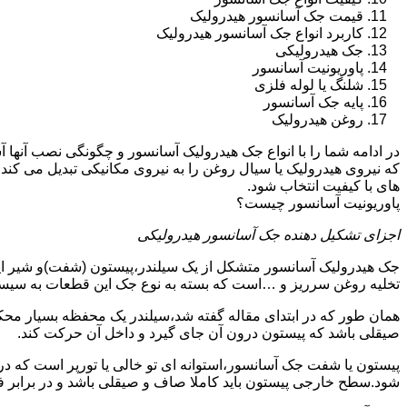
قیمت جک آسانسور هیدرولیک
کاربرد انواع جک آسانسور هیدرولیک
جک هیدرولیکی
پاوریونیت آسانسور
شلنگ یا لوله فلزی
پایه جک آسانسور
روغن هیدرولیک
در ادامه شما را با انواع جک هیدرولیک آسانسور و چگونگی نصب آنه
که نیروی هیدرولیک یا سیال روغن را به نیروی مکانیکی تبدیل می کند
های با کیفیت انتخاب شود.
پاوریونیت آسانسور چیست؟
اجزای تشکیل دهنده جک آسانسور هیدرولیکی
جک هیدرولیک آسانسور متشکل از یک سیلندر،پیستون (شفت)و شیر ای
تخلیه روغن سرریز و …است که بسته به نوع جک این قطعات به سیس
همان طور که در ابتدای مقاله گفته شد،سیلندر یک محفظه بسیار مح
صیقلی باشد که پیستون درون آن جای گیرد و داخل آن حرکت کند.
پیستون یا شفت جک آسانسور،استوانه ای تو خالی یا تورپر است که د
شود.سطح خارجی پیستون باید کاملا صاف و صیقلی باشد و در برابر ف