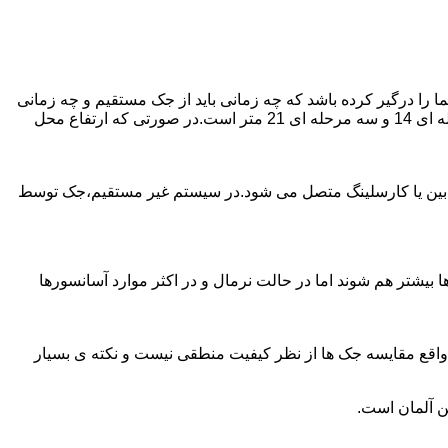
را درگیر کرده باشد که چه زمانی باید از جک مستقیم و چه زمانی
از جک غیرمستقیم استفاده کنیم؟ جک های مستقیم تا 21 متر را ساپورت می کنند و این مقدار در جک تلسکوپی تک مرحله ای 7 متر،دو مرحله ای 14 و سه مرحله ای 21 متر است.در صورتی که ارتفاع محل
ابین یا کارسلینگ متصل می شود.در سیستم غیر مستقیم،جک توسط
بیشتر هم شوند اما در حالت نرمال و در اکثر موارد آسانسورها
ر واقع مقایسه جک ها از نظر کیفیت منطقی نیست و نکته ی بسیار
ن آلمان است.