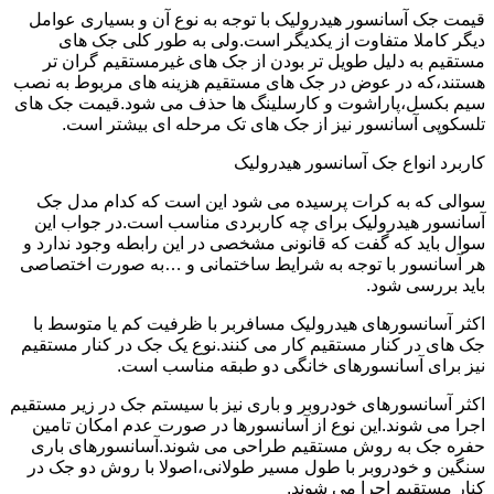
قیمت جک آسانسور هیدرولیک با توجه به نوع آن و بسیاری عوامل
دیگر کاملا متفاوت از یکدیگر است.ولی به طور کلی جک های
مستقیم به دلیل طویل تر بودن از جک های غیرمستقیم گران تر
هستند،که در عوض در جک های مستقیم هزینه های مربوط به نصب
سیم بکسل،پاراشوت و کارسلینگ ها حذف می شود.قیمت جک های
تلسکوپی آسانسور نیز از جک های تک مرحله ای بیشتر است.
کاربرد انواع جک آسانسور هیدرولیک
سوالی که به کرات پرسیده می شود این است که کدام مدل جک
آسانسور هیدرولیک برای چه کاربردی مناسب است.در جواب این
سوال باید که گفت که قانونی مشخصی در این رابطه وجود ندارد و
هر آسانسور با توجه به شرایط ساختمانی و …به صورت اختصاصی
باید بررسی شود.
اکثر آسانسورهای هیدرولیک مسافربر با ظرفیت کم یا متوسط با
جک های در کنار مستقیم کار می کنند.نوع یک جک در کنار مستقیم
نیز برای آسانسورهای خانگی دو طبقه مناسب است.
اکثر آسانسورهای خودروبر و باری نیز با سیستم جک در زیر مستقیم
اجرا می شوند.این نوع از آسانسورها در صورت عدم امکان تامین
حفره جک به روش مستقیم طراحی می شوند.آسانسورهای باری
سنگین و خودروبر با طول مسیر طولانی،اصولا با روش دو جک در
کنار مستقیم اجرا می شوند.