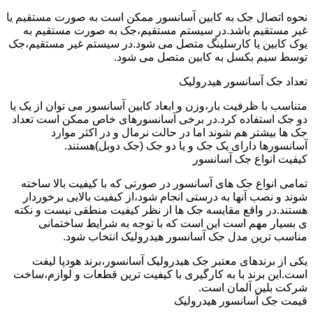
نحوه اتصال جک به کابین آسانسور ممکن است به صورت مستقیم یا
غیر مستقیم باشد.در سیستم مستقیم،جک به صورت مستقیم به
یوک کابین یا کارسلینگ متصل می شود.در سیستم غیر مستقیم،جک
توسط سیم بکسل به کابین متصل می شود.
تعداد جک آسانسور هیدرولیک
متناسب با ظرفیت بار،وزن و ابعاد کابین آسانسور می توان از یک یا
دو جک استفاده کرد.در برخی آسانسورهای خاص ممکن است تعداد
جک ها بیشتر هم شوند اما در حالت نرمال و در اکثر موارد
آسانسورها دارای یک جک و یا دو جک (جک دوبل)هستند.
کیفیت انواع جک آسانسور
تمامی انواع جک های آسانسور در صورتی که با کیفیت بالا ساخته
شوند و نصب آنها به درستی انجام شود،از کیفیت بالایی برخوردار
هستند.در واقع مقایسه جک ها از نظر کیفیت منطقی نیست و نکته
ی بسیار مهم است این است که با توجه به شرایط ساختمانی
مناسب ترین مدل جک آسانسور هیدرولیک انتخاب شود.
یکی از برندهای معتبر جک هیدرولیک آسانسور،برند هودپا لیفت
است.این برند با به کارگیری با کیفیت ترین قطعات و لوازم،ساخت
شرکت بلین آلمان است.
قیمت جک آسانسور هیدرولیک