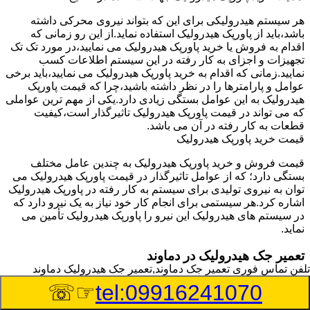
هر سیستم هیدرولیکی برای این که بتواند نیروی محرکی داشته
باشد،باید از پاورپک هیدرولیک استفاده نماید.از این رو زمانی که
اقدام به فروش یا خرید پاورپک هیدرولیک می نمایید،در مورد تک تک
تجهیزات و اجزای به کار رفته در این سیستم اطلاعات کسب
نمایید.زمانی که اقدام به خرید پاورپک هیدرولیک می نمایید،باید برخی
عوامل و پارامترها را در نظر داشته باشید،چرا که قیمت پاورپک
هیدرولیک به این عوامل بستگی زیادی دارد.یکی از مهم ترین عواملی
که می تواند در قیمت پاورپک هیدرولیک تاثیرگذار است،کیفیت
قطعات به کار رفته در آن می باشد.
قیمت خرید پاورپک هیدرولیک
قیمت فروش و خرید پاورپک هیدرولیک به چندین عامل مختلف
بستگی دارد؛ که از عوامل تاثیرگذار در قیمت پاورپک هیدرولیک می
توان به نیروی تولیدی برای سیستم به کار رفته در پاورپک هیدرولیک
اشاره کرد.هر سیستمی برای انجام کار خود نیاز به یک نیرو دارد که
در سیستم های هیدرولیک این نیرو را پاورپک هیدرولیک تأمین می
نماید.
تعمیر جک هیدرولیک در دماوند
تلفن تماس فوری
تعمیر جک دماوند,تعمیر جک هیدرولیک دماوند
وسیله‎ای که با عملکرد خود موجب بلند شدن اهرم و یا وزن سنگین
☞☏
tel:09916241070
در یک قسمت می گردد را جک هیدرولیک می نامند.جک هیدرولیک
نیاز به برق داشته و در بعضی مواقع با استفاده از روغن کار می