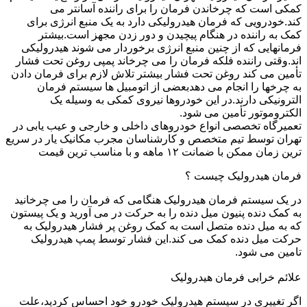
کمکی است که چرخاندن فرمان را برای راننده آسانتر می
کند.خودرویی که فرمان هیدرولیکی دارد به یک منبع انرژی برای
کمک به راننده در هنگام پیچیدن و دور زدن مجهز است.بیشتر
فرمانهایی که از چنین منبع انرژی برخوردار می شوند هیدرولیکی
اند.وقتی راننده فلکه فرمان را می چرخاند پمپی روغن تحت فشار
تأمین می کند روغن تحت فشار بیشتر تلاش لازم برای فرمان دادن
به چرخها را انجام می دهدبعضی از اتومبیل ها سیستم فرمان
الترونیکی دارند.در این خودروها نیروی کمکی به وسیله یک
الکتروموتور تأمین می شود.
تعمیرگاه تخصصی انواع خودروهای داخلی و خارجی و عیب یابی در
تهران توسط تیم متخصص و کارشناسان مجرب مکانیک یار در سریع
ترین زمان ممکن با ضمانت ۱۲ ماهه و با مناسب ترین قیمت
فرمان هیدرولیک چیست ؟
در یک سیستم فرمان هیدرولیک هنگامی که فرمان را می چرخانید
به کمک دنده پنیون میل دنده را به حرکت در می آورید و یک پیستون
که به میل دنده متصل است به کمک روغن پر فشار هیدرولیک به
حرکت میل دنده کمک می کند.این فشار توسط پمپ هیدرولیک
تامین می شود.
علائم خرابی فرمان هیدرولیک
اگر تغییری در سیستم هیدرولیک خودرو خود احساس کردید،علت