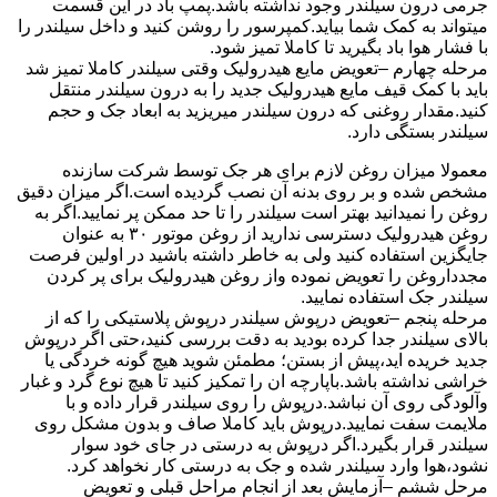
جرمی درون سیلندر وجود نداشته باشد.پمپ باد در این قسمت
میتواند به کمک شما بیاید.کمپرسور را روشن کنید و داخل سیلندر را
با فشار هوا باد بگیرید تا کاملا تمیز شود.
مرحله چهارم –تعویض مایع هیدرولیک وقتی سیلندر کاملا تمیز شد
باید با کمک قیف مایع هیدرولیک جدید را به درون سیلندر منتقل
کنید.مقدار روغنی که درون سیلندر میریزید به ابعاد جک و حجم
سیلندر بستگی دارد.
معمولا میزان روغن لازم برای هر جک توسط شرکت سازنده
مشخص شده و بر روی بدنه آن نصب گردیده است.اگر میزان دقیق
روغن را نمیدانید بهتر است سیلندر را تا حد ممکن پر نمایید.اگر به
روغن هیدرولیک دسترسی ندارید از روغن موتور ۳۰ به عنوان
جایگزین استفاده کنید ولی به خاطر داشته باشید در اولین فرصت
مجدداروغن را تعویض نموده واز روغن هیدرولیک برای پر کردن
سیلندر جک استفاده نمایید.
مرحله پنجم –تعویض درپوش سیلندر درپوش پلاستیکی را که از
بالای سیلندر جدا کرده بودید به دقت بررسی کنید،حتی اگر درپوش
جدید خریده اید،پیش از بستن؛ مطمئن شوید هیچ گونه خردگی یا
خراشی نداشته باشد.باپارچه ان را تمکیز کنید تا هیچ نوع گرد و غبار
وآلودگی روی آن نباشد.درپوش را روی سیلندر قرار داده و با
ملایمت سفت نمایید.درپوش باید کاملا صاف و بدون مشکل روی
سیلندر قرار بگیرد.اگر درپوش به درستی در جای خود سوار
نشود،هوا وارد سیلندر شده و جک به درستی کار نخواهد کرد.
مرحل ششم –آزمایش بعد از انجام مراحل قبلی و تعویض