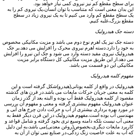
برای سطح مقطع کم نیز نیروی کمی نیاز خواهد بود.
این بدان معنی است که متناسب با توان انسان،یک نیروی کم را به
یک سطح مقطع کم وارد می کنیم تا به یک نیروی زیاد در سطح
مقطع بزرگ،غلبه کنیم.
دسته جک هیدرولیک
دسته جک نیز یک اهرم نوع دوم می باشد و مزیت مکانیکی مخصوص
به خود را دارد.دسته اهرم نیروی محرک را افزایش می دهد.بر جک
هیدرولیک نیروی مفید دسته وارد می شود و جک این نیرو را افزایش
می دهد.از این طریق مزیت مکانیکی کل دستگاه برابر مزیت
مکانیکی این دو قسمت می باشد.
مفهوم کلمه هیدرولیک
هیدرولیک در واقع از کلمه یونانی(هیدرو)شکل گرفته است و این
کلمه به معنی جریان حرکات مایعات می باشد.در قرن های گذشته
مقصود از کلمه هیدرولیک فقط آب بوده و البته بعد از گذر زمان
عنوان هیدرولیک مفهوم بیشتری گرفته و معنی و مفهوم آن بررسی
در مورد بهره برداری بیشتری از آب و حرکت دادن چرخ های آبی و
مهندسی آب بوده است.مفهوم هیدرولیک در این قرن دیگر فقط به
معنی آب نیست بلکه دامنه وسیع تری بخود گرفته و شامل قواعد و
کاربرد مایعات دیگری،بخصوص(روغن معدنی)می باشد،به این دلیل
که آب به علت خاصیت زنگ زدگی،در صنایع نمی توان از آن به