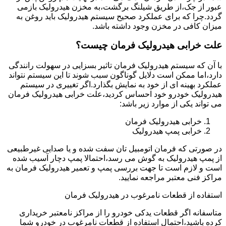
عبور از جک،از طریق شیلنگ برگشت،به مخزن هیدرولیک بازمی
گردد.چرا که برای عملکرد صحیح سیستم هیدرولیک باید روغن به
میزان کافی در مخزن وجود داشته باشد.
علت خرابی هیدرولیک فرمان چیست؟
با آن که سیستم هیدرولیک فرمان تاثیر بسزایی در سهولت رانندگی
دارد،اما ممکن است دلایل گوناگون سبب شوند تا این سیستم نتواند
عملکرد بهینه ای از خود به نمایش بگذارد.اگر تغییری در سیستم
هیدرولیک خودرو خود احساس کردید،علت خرابی هیدرولیک فرمان
می تواند یکی از موارد زیر باشد:
خرابی هیدرولیک فرمان
خرابی پمپ هیدرولیک
در صورتی که فرمان اتومبیل تان سفت شده و یا صدایی غیرطبیعی
از پمپ هیدرولیک به گوش می رسد،احتمالا پمپ دچار آسیب شده
است و لازم است تا جهت بررسی پمپ و تعمیر هیدرولیک فرمان به
مراکز فنی معتبر مراجعه نمایید.
استفاده از قطعات نامرغوب در هیدرولیک فرمان
متاسفانه اگر قطعات یدکی خودرو را از مراکز نامعتبر خریداری
کرده باشید،احتمال استفاده از قطعات نامرغوب در خودرو شما