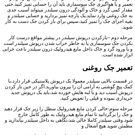
تعمیر و یا هواگیری جک سوسماری باید آن را حسابی تمیز کنید.حتی
مقدار کمی گرد و خاک و آلودگی درون سیلندر میتواند آسیب جدی
به جک روغنی وارد نماید.یک پارچه تمیز بردارید و حسابی سیلندر و
بقیه اجزای جک را تمیز کنید،سپس برای باز کردن جک دست به کار
شوید.
مرحله دوم –بازکردن درپوش سیلندر در بیشتر مواقع درست کار
نکردن جک سوسماری یا به خاطر خراب شدن درپوش سیلندر است
و یا ورود گرد و خاک داخل مایع هیدرولیک درون سیلندر باعث خرابی
ابزار شده است.
تعمیر جک روغنی
در قسمت بالایی سیلندر معمولا یک درپوش پلاستیکی قرار دارد،با
کمک پیچ گوشتی به آرامی آن را بیرون بیاورید.اگر در حین باز کردن
درپوش آسیب دید و یا لبه هایش خورده شد،باید یک درپوش جدید
خریداری نموده و قبلی را تعویض کنید.
مرحله سوم-خالی کردن مایع هیدرولیک سطل را زیر جک قرار دهید
و جک را برگردانید تا تمام مایع هیدرولیک به طور کامل خارج
شود.وقتی سیلندر کاملا خالی شد،نگاهی به داخل سیلندر بیاندازید و
مطمئن شوید هیچ آشغال و