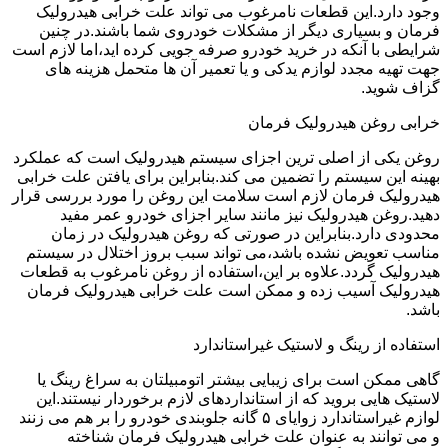
وجود دارد.این قطعات نامرغوب می تواند علت خرابی هیدرولیک
فرمان و بسیاری دیگر از مشکلات خودروی شما باشند.در چنین
شرایطی با آنکه در خرید خودرو صرفه جویی کرده اید،اما لازم است
جهت تهیه مجدد لوازم یدکی و یا تعمیر آن ها متحمل هزینه های
گزاف شوید.
خرابی روغن هیدرولیک فرمان
روغن یکی از اصلی ترین اجزای سیستم هیدرولیک است که عملکرد
بهینه این سیستم را تضمین می کند.بنابراین برای یافتن علت خرابی
هیدرولیک فرمان لازم است سلامت این روغن را مورد بررسی قرار
دهید.روغن هیدرولیک نیز مانند سایر اجزای خودرو عمر مفید
محدودی دارد.بنابراین در صورتی که روغن هیدرولیک در زمان
مناسب تعویض نشده باشد،می تواند سبب بروز اختلال در سیستم
هیدرولیک گردد.علاوه بر این،استفاده از روغن نامرغوب به قطعات
هیدرولیک آسیب زده و ممکن است علت خرابی هیدرولیک فرمان
باشد.
استفاده از رینگ و لاستیک غیراستاندارد
گاهی ممکن است برای زیبایی بیشتر اتومبیلتان به سراغ رینگ یا
لاستیک هایی بروید که از استانداردهای لازم برخوردار نیستند.این
لوازم غیراستاندارد زوایای ۵ گانه جلوبندی خودرو را بر هم می زنند
و می توانند به عنوان علت خرابی هیدرولیک فرمان شناخته