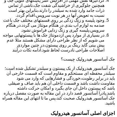
گردگیرها نقش مهمی در افزایش عمر پکینکهای گلویی جک و
همچنین جلوگیری از خراشیدگی شفت جک،ناشی از تماس
ذرات جامد وارد شده به سیلندر را دارند،بنابراین بهتر است
نسبت به تعویض آنها در هر نوبت سرویس،اقدام گردد.
وجود پلیسه و زنگ زدگی بر روی قسمتهای مختلف جک باعث
صدمه به لوازم آب بندی در هنگام مونتاژ می گردد.در هنگام
سرویس،پلیسه گیری و زنگ زدایی فراموش نشود.
در بسیاری از موارد پس ازدمونتاژ جک ها با پیستونهایی مواجه
می شویم که از نظر طراحی دارای مشکل هستند مثلا عدم
پیش بینی گاید رینگ بر روی پیستون،در چنین مواردی
اصلاحات طراحی نادرست لحاظ شود.ادامه نکات درآیند
جک آسانسور هیدرولیک چیست؟
جک آسانسور هیدرولیک از یک پیستون و سیلندر تشکیل شده است؛
سیلندر محفظه ای مستحکم و مقاوم است که قسمت خارجی آن
باید در برابر رطوبت،خوردگی و فشارهایی که وارد می شود
مقاومت داشت باشد و قسمت داخلی آن هم باید صاف و صیقلی
باشد که پیستون داخل آن جای بگیرد و امکان حرکت داشته
باشد.پادرا آسانسور قصد دارد در این مقاله به صورت مفصل درباره
جک آسانسور هیدرولیک صحبت کند،پس ما تا انتهای این مقاله همراه
باشید.
اجزای اصلی آسانسور هیدرولیک