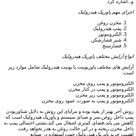
و...اشاره کرد.
اجزای مهم پاورپک هیدرولیک
مخزن روغن
پمپ هیدرولیک
الکتروموتور
شیر فشارشکن
فشارسنج
انواع آرایش مختلف پاورپک هیدرولیک
آرایش های مختلف پاوریونیت یا یونیت هیدرولیک شامل موارد زیر
است:
الکتروموتور و پمپ روی مخزن
الکتروموتور و پمپ در کنار مخزن
الکتروموتور و پمپ زیر مخزن
الکتروموتور و پمپ به صورت عمود روی مخزن
روش آخر بهتر از بقیه بوده و مزایای این روش به دلایل شناوربودن
پمپ داخل روغن،سر و صدای سیستم و پاورپک هیدرولیک است که
کاهش می یابد،فضای کمتری اشغال می کند،نشتی احتمالی پمپ به
داخل مخزن ریخته و در این حالت روغن به هدر نخواهد رفت.
اهمیت خرید پاورپک هیدرولیک جهت استفاده در صنایع