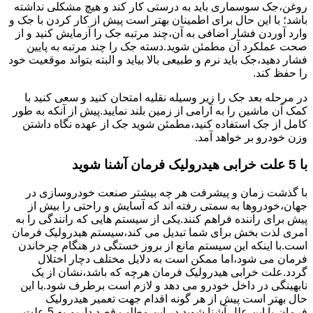
روغن،جک سوسماری باید به درستی کار کند و هیچ مشکلی نداشته
باشد؛ با این حال برای اطمینان بهتر است پیش از کار کردن با جک و
وارد آوردن فشار اضافی به آن،چند مرتبه جک را آزمایش کنید و از
صحت عملکرد آن مطمئن شوید.دسته جک را چند مرتبه به پایین
فشار دهید،جک باید نرم و طبیعی بالا بیاید و البته بتواند موقعیت خود
را حفظ کند.
در مرحله بعد جک را زیر وسیله نقلیه امتحان کنید و سعی کنید با
کمک آن ماشین را به آرامی از زمین بلند نمایید.پیش از آنکه به طور
کامل از جک استفاده کنید،مطمئن شوید جک از عهده نگاه داشتن
وزن خودرو بر خواهد آمد.
با 5 علت خرابی هیدرولیک فرمان آشنا شوید
با گذشت زمان و پیشرفت هر چه بیشتر صنعت خودروسازی در
جهان،خودروها به سمتی رفته اند که آسایش و راحتی را بیش از
پیش برای راننده فراهم کنند.یکی از سیستم هایی که رانندگی را به
امری لذت بخش برای شما تبدیل می کند،سیستم هیدرولیک فرمان
است.با اینکه این سیستم مانع از بروز خستگی در هنگام چرخاندن
فرمان می شود،اما ممکن است به دلایل مختلف دچار اختلال
گردد.علت خرابی هیدرولیک فرمان هرچه که باشد،نشان از یک
نابهینگی در داخل خودرو می دهد و لازم است برطرف شود.با این
حال بهتر است پیش از هر گونه اقدام جهت تعمیر هیدرولیک
فرمان،با این علل آشنا شوید.در این مطلب قصد داریم به 5 علت