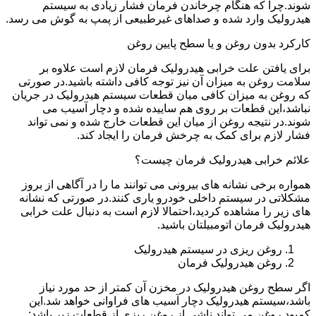
شوند.چرا که هنگام چرخاندن فرمان فشار زیادی به سیستم
هیدرولیک وارد شده و صداهای غیرطبیعی از پمپ به گوش می رسد.
کارکرد بدون روغن و یا سطح پایین روغن
برای یافتن علت خرابی هیدرولیک فرمان لازم است علاوه بر
سلامت روغن به میزان آن نیز توجه کافی داشته باشید.در صورتی
که روغن به میزان کافی میان قطعات سیستم هیدرولیک در جریان
نباشد،این قطعات بر روی هم ساییده شده و دچار آسیب می
شوند.در نتیجه روغن از میان این قطعات خارج شده و نمی تواند
فشار لازم برای کمک به چرخش فرمان را ایجاد کند.
علائم خرابی هیدرولیک فرمان چیست؟
همواره برخی نشانه های بیرونی می توانند ما را در آگاهی از بروز
مشکلاتی در سیستم داخلی خودرو یاری کنند.در صورتی که نشانه
های زیر را مشاهده کردید،احتمالا لازم است به دنبال علت خرابی
هیدرولیک فرمان اتومبیلتان باشید.
روغن ریزی در سیستم هیدرولیک
روغن هیدرولیک فرمان
اگر سطح روغن هیدرولیک در مخزن آن کمتر از حد مورد نیاز
باشد،سیستم هیدرولیک دچار آسیب های فراوانی خواهد شد.این
کمبود روغن می تواند ناشی از روغن ریزی از قطعات زیر باشد: