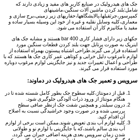
جک های هیدرولیک در صنایع کاربر های مفید و زیادی دارند که
شامل:بلند کردن ماشین آلات سنگین،ماشینهای
کمپرسور،جرثقیلها،پالایشگاهها،حفاریهای زیر زمینی،برج سازی و
معماری،کلیه وسایل نقلیه و غیره از خود این وسیله بسیار ساده و
مفید یا مکانیزم کار آن استفاده می شود.
جکهای زیر دارای فشار کاری 400 bar هستند و مشابه جک های
اینرپک به صورت پرتابل جهت بلند کردن قطعات سنگین مورد
استفاده قرار می گیرند.طراحی اشتباه پیستون بهمراه استفاده از
لوازم نامرغوب دلیل خرابی و کوتاهی عمر کاری جک ها هستند که با
طراحی و اعمال تغییرات جدید و نیز جایگزینی لوازم مرغوب دوباره
مورد استفاده قرار می گیرند.
سرویس و تعمیر جک های هیدرولیک در دماوند
:
قبل از دمونتاژ،کلیه سطوح جک بطور کامل شسته شده تا در
هنگام مونتاژ از ورود ذرات آلودگی جلوگیری شود.
درون سیلندر و همچنین شفت جک ازنظر صافی سطح
بررسی شده و در صورت وجود خراشیدگی نسبت به اصلاح
آن اقدام کنید.
کلیه لوازم آب بندی تعویض شوند.ممکن است برخی از لوازم
آب بندی سالم باشند،که با جایگزینی با لوازم نو و طولانی
شدن زمان سرویس بعدی هزینه اضافی جبران می گردد.