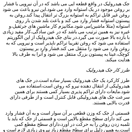
جک هیدرولیک در واقع قطعه ایی می باشد که در آن نیرویی با فشار
بر روغن موجود در یک استوانه وارد می شود.این نیرو باعث می شود
روغن غیر قابل تراکم به استوانه بزرگ تر انتقال پیدا کند.روغن به
پیستون استوانه فشار وارد می کند و باعث بلند شدن بار روی
استوانه (مثلا ماشین)می شود.مکانیزم کار ماشین های جرثقیل،و
غیره نیز به همین ترتیب می باشد که در عین سادگی،کار مفید زیادی
با بازده بالا صورت می گیرد.در بنای جک هیدرولیک از این الگوریتم
استفاده می شود که روغن تقریبا تراکم ناپذیر است و نیرویی که به
روغن وارد می شود را منتقل می کند.فشار وارد بر پیستون
کوچک،عینا به پیستون بزرگ منتقل می شود و آنرا به طرف بالا
هدایت میکند.
طرز کار جک هیدرولیک
طرز کارکرد یک جک هیدرولیک بسیار ساده است.در جک های
هیدرولیکی از انتقال دهنده نیرو که روغن است،استفاده می
شود.مایعات دارای تراکم پذیری بسیار کمی هستند برای همین
سرعت جک های هیدرولیکی قابل کنترل است و از طرفی دارای
قدرت بالایی هستند.
قسمتی از جک که وزن قطعی بر آن سوار است و به آن فشار وارد
می کند دارای سطح مقطع بالایی است و قسمتی از جک که باید با
تلمبه زدن روغن را به حرکت در آورد،دارای سطح مقطع کمی
است.به همین دلیل برای سطح مقطع زیاد نیروی زیادی لازم است و