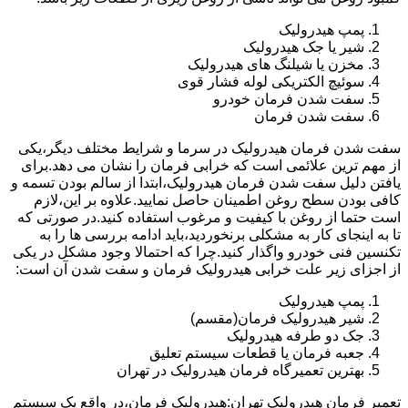
پمپ هیدرولیک
شیر یا جک هیدرولیک
مخزن یا شیلنگ های هیدرولیک
سوئیچ الکتریکی لوله فشار قوی
سفت شدن فرمان خودرو
سفت شدن فرمان
سفت شدن فرمان هیدرولیک در سرما و شرایط مختلف دیگر،یکی
از مهم ترین علائمی است که خرابی فرمان را نشان می دهد.برای
یافتن دلیل سفت شدن فرمان هیدرولیک،ابتدا از سالم بودن تسمه و
کافی بودن سطح روغن اطمینان حاصل نمایید.علاوه بر این،لازم
است حتما از روغن با کیفیت و مرغوب استفاده کنید.در صورتی که
تا به اینجای کار به مشکلی برنخوردید،باید ادامه بررسی ها را به
تکنسین فنی خودرو واگذار کنید.چرا که احتمالا وجود مشکل در یکی
از اجزای زیر علت خرابی هیدرولیک فرمان و سفت شدن آن است:
پمپ هیدرولیک
شیر هیدرولیک فرمان(مقسم)
جک دو طرفه هیدرولیک
جعبه فرمان یا قطعات سیستم تعلیق
بهترین تعمیرگاه فرمان هیدرولیک در تهران
تعمیر فرمان هیدرولیک تهران:هیدرولیک فرمان،در واقع یک سیستم