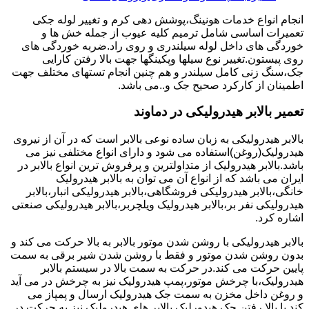
انجام انواع خدمات هونینگ،پوشش دهی کرم و تغییر لوله جکی
تعمیرات اساسی شامل ترمیم کلیه عیوب از جمله خش ها و
خوردگی های داخل لوله سیلندری و روی راد.ضربه خوردگی های
روی پیستون.تغییر نوع سیلها وپکینگها جهت بالا رفتن کارایی
جک،سنگ زنی کامل سیلندر و هم چنین انجام تستهای مختلف جهت
اطمینان از کارکرد صحیح جک و..می باشد.
تعمیر بالابر هیدرولیکی در دماوند
بالابر هیدرولیکی به زبان ساده نوعی بالابر است که در آن از نیروی
هیدرولیک(روغن)استفاده می شود و دارای انواع مختلفی نیز می
باشد.بالابر هیدرولیک از متداولترین و پرفروش ترین انواع بالابر در
ایران می باشد که از انواع آن می توان به بالابر هیدرولیک
خانگی،بالابر هیدرولیکی فروشگاهی،بالابر هیدرولیکی انبار،بالابر
هیدرولیکی نفر بر،بالابر هیدرولیک ویلچربر،بالابر هیدرولیکی صنعتی
اشاره کرد.
بالابر هیدرولیکی با روشن شدن موتور بالابر به بالا حرکت می کند و
بدون روشن شدن موتور و فقط با روشن شدن شیر برقی به سمت
پایین حرکت می کند.در حرکت به سمت بالا در سیستم بالابر
هیدرولیک،با چرخش موتور،پمپ هیدرولیک نیز به چرخش در می آید
و روغن داخل مخزن به سمت جک هیدرولیک ارسال و پمپاز می
کند.با بالا رفتن جک هیدورلیک بالابر های هیدرولیک نیز به حرکت در