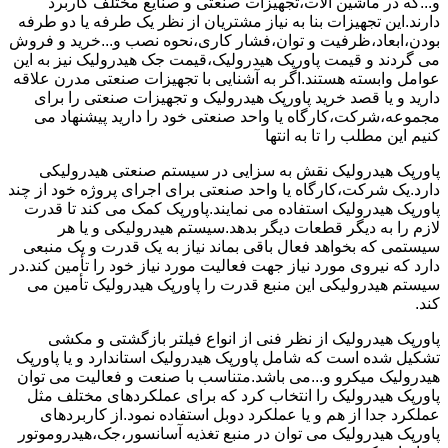
و...که در ماشین آلات،تجهیزات صنعتی و صنایع مختلف کاربرد
دارند.این تجهیزات بنا به نیاز مشتریان از نظر یک طرفه یا دو طرفه
بودن،ابعاد،ظرفیت و توان،فشار کاری،نحوه نصب و...خرید و فروش
می گردند و قیمت پاورپک هیدرولیک،قیمت جک هیدرولیک نیز به این
عوامل وابسته هستند.اگر به آشنایی با تجهیزات صنعتی مدرن علاقه
دارید و یا قصد خرید پاورپک هیدرولیک و تجهیزات صنعتی را برای
مجموعه،شرکت،کارگاه یا واحد صنعتی خود را دارید پیشنهاد می
کنیم این مطلب را تا به انتها
پاورپک هیدرولیک نقش به سزایی در سیستم صنعتی هیدرولیکی
دارد.یک شرکت،کارگاه یا واحد صنعتی برای اجرای پروژه خود از چند
پاورپک هیدرولیک استفاده می نمایند.پاورپک کمک می کند تا قدرت
لازم را به دیگر قطعات دیگر بدهد.سیستم هیدرولیکی و یا هر
سیستمی که بخواهد فعال باقی بماند نیاز به یک قدرت و یک منبعی
دارد که نیروی مورد نیاز جهت فعالیت مورد نیاز خود را تأمین کند.در
سیستم هیدرولیکی این منبع قدرت را پاورپک هیدرولیک تأمین می
کند.
پاورپک هیدرولیک از نظر فنی از انواع فیلتر بازگشتی و مکشی
تشکیل شده است که شامل پاورپک هیدرولیک استاندارد و یا پاورپک
هیدرولیک میکرو و...می باشد.متناسب با صنعت و فعالیت می توان
پاورپک هیدرولیک را انتخاب کرد که برای عملکردهای مختلف مثل
عملکرد جدا از هم و یا عملکرد دوبل استفاده نمود.از کاربردهای
پاورپک هیدرولیک می توان در منبع تغذیه آسانسور،جک،هیدروموتور