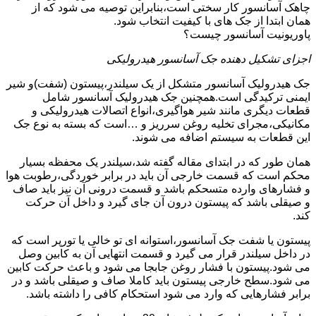
چاهک آسانسور کار سختی است،بنابراین توصیه می شود که از
همان ابتدا از جک های با کیفیت انتخاب شود.
پاوریونیت آسانسور چیست؟
اجزای تشکیل دهنده جک آسانسور هیدرولیکی
جک هیدرولیک آسانسور متشکل از یک سیلندر،پیستون (شفت)و شیر
ایمنی ترکیدگی است.همچنین جک هیدرولیک آسانسور شامل
قطعات دیگری مانند شیر هواگیری،انواع اتصالات هیدرولیکی و
مکانیکی،مجرای تخلیه روغن سرریز و …است که بسته به نوع جک
این قطعات به سیستم اضافه می شوند.
همان طور که در ابتدای مقاله گفته شد،سیلندر یک محفظه بسیار
محکم است که قسمت خارجی آن باید در برابر خوردگی،رطوبت هوا
و فشارهای وارده متسحکم باشد و قسمت درونی آن نیز باید صاف
و صیقلی باشد که پیستون درون آن جای گیرد و داخل آن حرکت
کند.
پیستون یا شفت جک آسانسور،استوانه ای تو خالی یا تورپر است که
در داخل سیلندر قرار می گیرد و قسمت انتهایی آن به کابین وصل
می شود.پیستون با فشار روغن جابجا می شود و باعث حرکت کابین
می شود.سطح خارجی پیستون باید کاملا صاف و صیقلی باشد و در
برابر فشارهایی که وارد می شود استحکام کافی را داشته باشد.