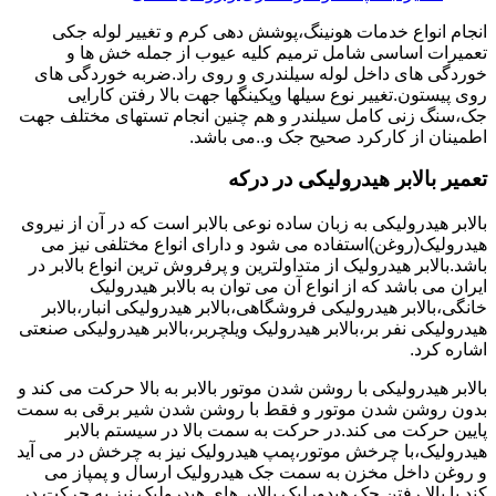
انجام انواع خدمات هونینگ،پوشش دهی کرم و تغییر لوله جکی
تعمیرات اساسی شامل ترمیم کلیه عیوب از جمله خش ها و
خوردگی های داخل لوله سیلندری و روی راد.ضربه خوردگی های
روی پیستون.تغییر نوع سیلها وپکینگها جهت بالا رفتن کارایی
جک،سنگ زنی کامل سیلندر و هم چنین انجام تستهای مختلف جهت
اطمینان از کارکرد صحیح جک و..می باشد.
تعمیر بالابر هیدرولیکی در درکه
بالابر هیدرولیکی به زبان ساده نوعی بالابر است که در آن از نیروی
هیدرولیک(روغن)استفاده می شود و دارای انواع مختلفی نیز می
باشد.بالابر هیدرولیک از متداولترین و پرفروش ترین انواع بالابر در
ایران می باشد که از انواع آن می توان به بالابر هیدرولیک
خانگی،بالابر هیدرولیکی فروشگاهی،بالابر هیدرولیکی انبار،بالابر
هیدرولیکی نفر بر،بالابر هیدرولیک ویلچربر،بالابر هیدرولیکی صنعتی
اشاره کرد.
بالابر هیدرولیکی با روشن شدن موتور بالابر به بالا حرکت می کند و
بدون روشن شدن موتور و فقط با روشن شدن شیر برقی به سمت
پایین حرکت می کند.در حرکت به سمت بالا در سیستم بالابر
هیدرولیک،با چرخش موتور،پمپ هیدرولیک نیز به چرخش در می آید
و روغن داخل مخزن به سمت جک هیدرولیک ارسال و پمپاز می
کند.با بالا رفتن جک هیدورلیک بالابر های هیدرولیک نیز به حرکت در