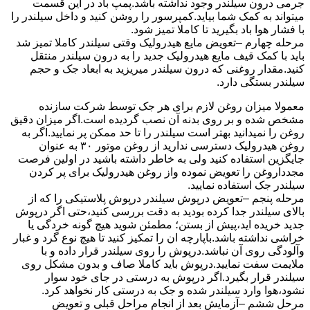
جرمی درون سیلندر وجود نداشته باشد.پمپ باد در این قسمت
میتواند به کمک شما بیاید.کمپرسور را روشن کنید و داخل سیلندر را
با فشار هوا باد بگیرید تا کاملا تمیز شود.
مرحله چهارم –تعویض مایع هیدرولیک وقتی سیلندر کاملا تمیز شد
باید با کمک قیف مایع هیدرولیک جدید را به درون سیلندر منتقل
کنید.مقدار روغنی که درون سیلندر میریزید به ابعاد جک و حجم
سیلندر بستگی دارد.
معمولا میزان روغن لازم برای هر جک توسط شرکت سازنده
مشخص شده و بر روی بدنه آن نصب گردیده است.اگر میزان دقیق
روغن را نمیدانید بهتر است سیلندر را تا حد ممکن پر نمایید.اگر به
روغن هیدرولیک دسترسی ندارید از روغن موتور ۳۰ به عنوان
جایگزین استفاده کنید ولی به خاطر داشته باشید در اولین فرصت
مجدداروغن را تعویض نموده واز روغن هیدرولیک برای پر کردن
سیلندر جک استفاده نمایید.
مرحله پنجم –تعویض درپوش سیلندر درپوش پلاستیکی را که از
بالای سیلندر جدا کرده بودید به دقت بررسی کنید،حتی اگر درپوش
جدید خریده اید،پیش از بستن؛ مطمئن شوید هیچ گونه خردگی یا
خراشی نداشته باشد.باپارچه ان را تمکیز کنید تا هیچ نوع گرد و غبار
وآلودگی روی آن نباشد.درپوش را روی سیلندر قرار داده و با
ملایمت سفت نمایید.درپوش باید کاملا صاف و بدون مشکل روی
سیلندر قرار بگیرد.اگر درپوش به درستی در جای خود سوار
نشود،هوا وارد سیلندر شده و جک به درستی کار نخواهد کرد.
مرحل ششم –آزمایش بعد از انجام مراحل قبلی و تعویض