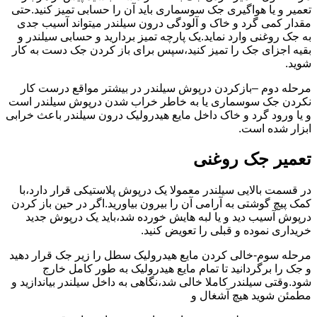
تعمیر و یا هواگیری جک سوسماری باید آن را حسابی تمیز کنید.حتی
مقدار کمی گرد و خاک و آلودگی درون سیلندر میتواند آسیب جدی
به جک روغنی وارد نماید.یک پارچه تمیز بردارید و حسابی سیلندر و
بقیه اجزای جک را تمیز کنید،سپس برای باز کردن جک دست به کار
شوید.
مرحله دوم –بازکردن درپوش سیلندر در بیشتر مواقع درست کار
نکردن جک سوسماری یا به خاطر خراب شدن درپوش سیلندر است
و یا ورود گرد و خاک داخل مایع هیدرولیک درون سیلندر باعث خرابی
ابزار شده است.
تعمیر جک روغنی
در قسمت بالایی سیلندر معمولا یک درپوش پلاستیکی قرار دارد،با
کمک پیچ گوشتی به آرامی آن را بیرون بیاورید.اگر در حین باز کردن
درپوش آسیب دید و یا لبه هایش خورده شد،باید یک درپوش جدید
خریداری نموده و قبلی را تعویض کنید.
مرحله سوم-خالی کردن مایع هیدرولیک سطل را زیر جک قرار دهید
و جک را برگردانید تا تمام مایع هیدرولیک به طور کامل خارج
شود.وقتی سیلندر کاملا خالی شد،نگاهی به داخل سیلندر بیاندازید و
مطمئن شوید هیچ آشغال و