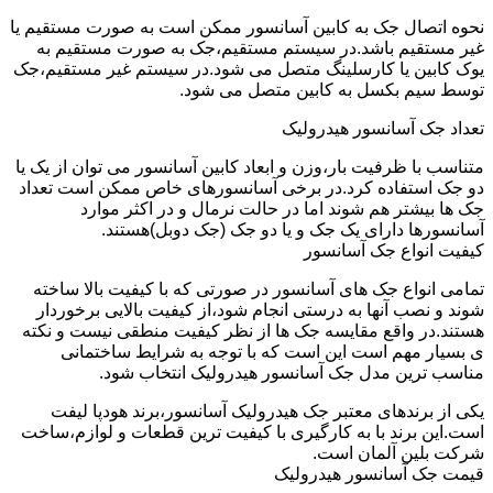
نحوه اتصال جک به کابین آسانسور ممکن است به صورت مستقیم یا
غیر مستقیم باشد.در سیستم مستقیم،جک به صورت مستقیم به
یوک کابین یا کارسلینگ متصل می شود.در سیستم غیر مستقیم،جک
توسط سیم بکسل به کابین متصل می شود.
تعداد جک آسانسور هیدرولیک
متناسب با ظرفیت بار،وزن و ابعاد کابین آسانسور می توان از یک یا
دو جک استفاده کرد.در برخی آسانسورهای خاص ممکن است تعداد
جک ها بیشتر هم شوند اما در حالت نرمال و در اکثر موارد
آسانسورها دارای یک جک و یا دو جک (جک دوبل)هستند.
کیفیت انواع جک آسانسور
تمامی انواع جک های آسانسور در صورتی که با کیفیت بالا ساخته
شوند و نصب آنها به درستی انجام شود،از کیفیت بالایی برخوردار
هستند.در واقع مقایسه جک ها از نظر کیفیت منطقی نیست و نکته
ی بسیار مهم است این است که با توجه به شرایط ساختمانی
مناسب ترین مدل جک آسانسور هیدرولیک انتخاب شود.
یکی از برندهای معتبر جک هیدرولیک آسانسور،برند هودپا لیفت
است.این برند با به کارگیری با کیفیت ترین قطعات و لوازم،ساخت
شرکت بلین آلمان است.
قیمت جک آسانسور هیدرولیک