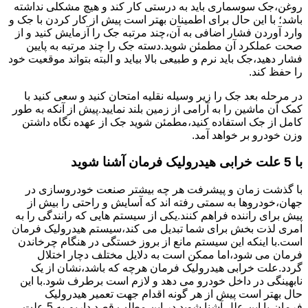
روغن،جک سوسماری باید به درستی کار کند و هیچ مشکلی نداشته
باشد؛ با این حال برای اطمینان بهتر است پیش از کار کردن با جک و
وارد آوردن فشار اضافی به آن،چند مرتبه جک را آزمایش کنید و از
صحت عملکرد آن مطمئن شوید.دسته جک را چند مرتبه به پایین
فشار دهید،جک باید نرم و طبیعی بالا بیاید و البته بتواند موقعیت خود
را حفظ کند.
در مرحله بعد جک را زیر وسیله نقلیه امتحان کنید و سعی کنید با
کمک آن ماشین را به آرامی از زمین بلند نمایید.پیش از آنکه به طور
کامل از جک استفاده کنید،مطمئن شوید جک از عهده نگاه داشتن
وزن خودرو بر خواهد آمد.
با 5 علت خرابی هیدرولیک فرمان آشنا شوید
با گذشت زمان و پیشرفت هر چه بیشتر صنعت خودروسازی در
جهان،خودروها به سمتی رفته اند که آسایش و راحتی را بیش از
پیش برای راننده فراهم کنند.یکی از سیستم هایی که رانندگی را به
امری لذت بخش برای شما تبدیل می کند،سیستم هیدرولیک فرمان
است.با اینکه این سیستم مانع از بروز خستگی در هنگام چرخاندن
فرمان می شود،اما ممکن است به دلایل مختلف دچار اختلال
گردد.علت خرابی هیدرولیک فرمان هرچه که باشد،نشان از یک
نابهینگی در داخل خودرو می دهد و لازم است برطرف شود.با این
حال بهتر است پیش از هر گونه اقدام جهت تعمیر هیدرولیک
فرمان،با این علل آشنا شوید.در این مطلب قصد داریم به 5 علت