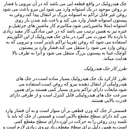
جک هیدرولیک در واقع قطعه ایی می باشد که در آن نیرویی با فشار
بر روغن موجود در یک استوانه وارد می شود.این نیرو باعث می شود
روغن غیر قابل تراکم به استوانه بزرگ تر انتقال پیدا کند.روغن به
پیستون استوانه فشار وارد می کند و باعث بلند شدن بار روی
استوانه (مثلا ماشین)می شود.مکانیزم کار ماشین های جرثقیل،و
غیره نیز به همین ترتیب می باشد که در عین سادگی،کار مفید زیادی
با بازده بالا صورت می گیرد.در بنای جک هیدرولیک از این الگوریتم
استفاده می شود که روغن تقریبا تراکم ناپذیر است و نیرویی که به
روغن وارد می شود را منتقل می کند.فشار وارد بر پیستون
کوچک،عینا به پیستون بزرگ منتقل می شود و آنرا به طرف بالا
هدایت میکند.
طرز کار جک هیدرولیک
طرز کارکرد یک جک هیدرولیک بسیار ساده است.در جک های
هیدرولیکی از انتقال دهنده نیرو که روغن است،استفاده می
شود.مایعات دارای تراکم پذیری بسیار کمی هستند برای همین
سرعت جک های هیدرولیکی قابل کنترل است و از طرفی دارای
قدرت بالایی هستند.
قسمتی از جک که وزن قطعی بر آن سوار است و به آن فشار وارد
می کند دارای سطح مقطع بالایی است و قسمتی از جک که باید با
تلمبه زدن روغن را به حرکت در آورد،دارای سطح مقطع کمی
است.به همین دلیل برای سطح مقطع زیاد نیروی زیادی لازم است و