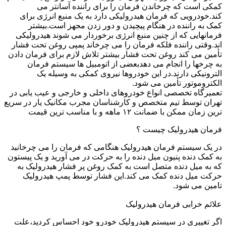
کمکی است که چرخاندن فرمان را برای راننده آسانتر می
کند.خودرویی که فرمان هیدرولیکی دارد به یک منبع انرژی برای
کمک به راننده در هنگام پیچیدن و دور زدن مجهز است.بیشتر
فرمانهایی که از چنین منبع انرژی برخوردار می شوند هیدرولیکی
اند.وقتی راننده فلکه فرمان را می چرخاند پمپی روغن تحت فشار
تأمین می کند روغن تحت فشار بیشتر تلاش لازم برای فرمان دادن
به چرخها را انجام می دهدبعضی از اتومبیل ها سیستم فرمان
الترونیکی دارند.در این خودروها نیروی کمکی به وسیله یک
الکتروموتور تأمین می شود.
تعمیرگاه تخصصی انواع خودروهای داخلی و خارجی و عیب یابی در
تهران توسط تیم متخصص و کارشناسان مجرب مکانیک یار در سریع
ترین زمان ممکن با ضمانت ۱۲ ماهه و با مناسب ترین قیمت
فرمان هیدرولیک چیست ؟
در یک سیستم فرمان هیدرولیک هنگامی که فرمان را می چرخانید
به کمک دنده پنیون میل دنده را به حرکت در می آورید و یک پیستون
که به میل دنده متصل است به کمک روغن پر فشار هیدرولیک به
حرکت میل دنده کمک می کند.این فشار توسط پمپ هیدرولیک
تامین می شود.
علائم خرابی فرمان هیدرولیک
اگر تغییری در سیستم هیدرولیک خودرو خود احساس کردید،علت