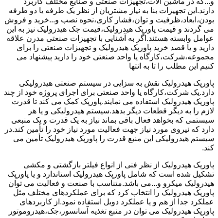
و...که در ماشین آلات،تجهیزات صنعتی و صنایع مختلف کاربرد
دارند.این تجهیزات بنا به نیاز مشتریان از نظر یک طرفه یا دو طرفه
بودن،ابعاد،ظرفیت و توان،فشار کاری،نحوه نصب و...خرید و فروش
می گردند و قیمت پاورپک هیدرولیک،قیمت جک هیدرولیک نیز به این
عوامل وابسته هستند.اگر به آشنایی با تجهیزات صنعتی مدرن علاقه
دارید و یا قصد خرید پاورپک هیدرولیک و تجهیزات صنعتی را برای
مجموعه،شرکت،کارگاه یا واحد صنعتی خود را دارید پیشنهاد می
کنیم این مطلب را تا به انتها
پاورپک هیدرولیک نقش به سزایی در سیستم صنعتی هیدرولیکی
دارد.یک شرکت،کارگاه یا واحد صنعتی برای اجرای پروژه خود از چند
پاورپک هیدرولیک استفاده می نمایند.پاورپک کمک می کند تا قدرت
لازم را به دیگر قطعات دیگر بدهد.سیستم هیدرولیکی و یا هر
سیستمی که بخواهد فعال باقی بماند نیاز به یک قدرت و یک منبعی
دارد که نیروی مورد نیاز جهت فعالیت مورد نیاز خود را تأمین کند.در
سیستم هیدرولیکی این منبع قدرت را پاورپک هیدرولیک تأمین می
کند.
پاورپک هیدرولیک از نظر فنی از انواع فیلتر بازگشتی و مکشی
تشکیل شده است که شامل پاورپک هیدرولیک استاندارد و یا پاورپک
هیدرولیک میکرو و...می باشد.متناسب با صنعت و فعالیت می توان
پاورپک هیدرولیک را انتخاب کرد که برای عملکردهای مختلف مثل
عملکرد جدا از هم و یا عملکرد دوبل استفاده نمود.از کاربردهای
پاورپک هیدرولیک می توان در منبع تغذیه آسانسور،جک،هیدروموتور