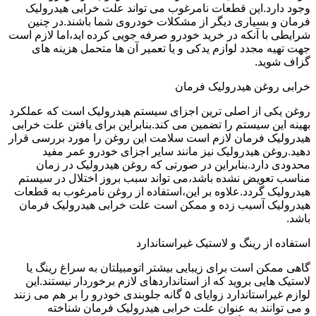
وجود دارد.این قطعات نامرغوب می تواند علت خرابی هیدرولیک
فرمان و بسیاری دیگر از مشکلات خودروی شما باشند.در چنین
شرایطی با آنکه در خرید خودرو صرفه جویی کرده اید،اما لازم است
جهت تهیه مجدد لوازم یدکی و یا تعمیر آن ها متحمل هزینه های
گزاف شوید.
خرابی روغن هیدرولیک فرمان
روغن یکی از اصلی ترین اجزای سیستم هیدرولیک است که عملکرد
بهینه این سیستم را تضمین می کند.بنابراین برای یافتن علت خرابی
هیدرولیک فرمان لازم است سلامت این روغن را مورد بررسی قرار
دهید.روغن هیدرولیک نیز مانند سایر اجزای خودرو عمر مفید
محدودی دارد.بنابراین در صورتی که روغن هیدرولیک در زمان
مناسب تعویض نشده باشد،می تواند سبب بروز اختلال در سیستم
هیدرولیک گردد.علاوه بر این،استفاده از روغن نامرغوب به قطعات
هیدرولیک آسیب زده و ممکن است علت خرابی هیدرولیک فرمان
باشد.
استفاده از رینگ و لاستیک غیراستاندارد
گاهی ممکن است برای زیبایی بیشتر اتومبیلتان به سراغ رینگ یا
لاستیک هایی بروید که از استانداردهای لازم برخوردار نیستند.این
لوازم غیراستاندارد زوایای ۵ گانه جلوبندی خودرو را بر هم می زنند
و می توانند به عنوان علت خرابی هیدرولیک فرمان شناخته