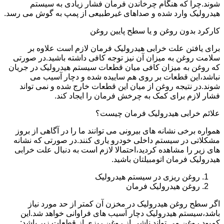
شوند.چرا که هنگام چرخاندن فرمان فشار زیادی به سیستم
هیدرولیک وارد شده و صداهای غیرطبیعی از پمپ به گوش می رسد.
کارکرد بدون روغن و یا سطح پایین روغن
برای یافتن علت خرابی هیدرولیک فرمان لازم است علاوه بر
سلامت روغن به میزان آن نیز توجه کافی داشته باشید.در صورتی
که روغن به میزان کافی میان قطعات سیستم هیدرولیک در جریان
نباشد،این قطعات بر روی هم ساییده شده و دچار آسیب می
شوند.در نتیجه روغن از میان این قطعات خارج شده و نمی تواند
فشار لازم برای کمک به چرخش فرمان را ایجاد کند.
علائم خرابی هیدرولیک فرمان چیست؟
همواره برخی نشانه های بیرونی می توانند ما را در آگاهی از بروز
مشکلاتی در سیستم داخلی خودرو یاری کنند.در صورتی که نشانه
های زیر را مشاهده کردید،احتمالا لازم است به دنبال علت خرابی
هیدرولیک فرمان اتومبیلتان باشید.
روغن ریزی در سیستم هیدرولیک
روغن هیدرولیک فرمان
اگر سطح روغن هیدرولیک در مخزن آن کمتر از حد مورد نیاز
باشد،سیستم هیدرولیک دچار آسیب های فراوانی خواهد شد.این
کمبود روغن می تواند ناشی از روغن ریزی از قطعات زیر باشد: