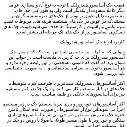
قیمت جک آسانسور هیدرولیک با توجه به نوع آن و بسیاری عوامل
دیگر کاملا متفاوت از یکدیگر است.ولی به طور کلی جک های
مستقیم به دلیل طویل تر بودن از جک های غیرمستقیم گران تر
هستند،که در عوض در جک های مستقیم هزینه های مربوط به نصب
سیم بکسل،پاراشوت و کارسلینگ ها حذف می شود.قیمت جک های
تلسکوپی آسانسور نیز از جک های تک مرحله ای بیشتر است.
کاربرد انواع جک آسانسور هیدرولیک
سوالی که به کرات پرسیده می شود این است که کدام مدل جک
آسانسور هیدرولیک برای چه کاربردی مناسب است.در جواب این
سوال باید که گفت که قانونی مشخصی در این رابطه وجود ندارد و
هر آسانسور با توجه به شرایط ساختمانی و …به صورت اختصاصی
باید بررسی شود.
اکثر آسانسورهای هیدرولیک مسافربر با ظرفیت کم یا متوسط با
جک های در کنار مستقیم کار می کنند.نوع یک جک در کنار مستقیم
نیز برای آسانسورهای خانگی دو طبقه مناسب است.
اکثر آسانسورهای خودروبر و باری نیز با سیستم جک در زیر مستقیم
اجرا می شوند.این نوع از آسانسورها در صورت عدم امکان تامین
حفره جک به روش مستقیم طراحی می شوند.آسانسورهای باری
سنگین و خودروبر با طول مسیر طولانی،اصولا با روش دو جک در
کنار مستقیم اجرا می شوند.