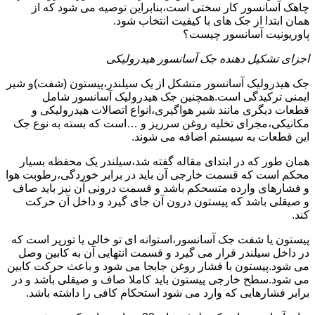
چاهک آسانسور کار سختی است،بنابراین توصیه می شود که از
همان ابتدا از جک های با کیفیت انتخاب شود.
پاوریونیت آسانسور چیست؟
اجزای تشکیل دهنده جک آسانسور هیدرولیکی
جک هیدرولیک آسانسور متشکل از یک سیلندر،پیستون (شفت)و شیر
ایمنی ترکیدگی است.همچنین جک هیدرولیک آسانسور شامل
قطعات دیگری مانند شیر هواگیری،انواع اتصالات هیدرولیکی و
مکانیکی،مجرای تخلیه روغن سرریز و …است که بسته به نوع جک
این قطعات به سیستم اضافه می شوند.
همان طور که در ابتدای مقاله گفته شد،سیلندر یک محفظه بسیار
محکم است که قسمت خارجی آن باید در برابر خوردگی،رطوبت هوا
و فشارهای وارده متسحکم باشد و قسمت درونی آن نیز باید صاف
و صیقلی باشد که پیستون درون آن جای گیرد و داخل آن حرکت
کند.
پیستون یا شفت جک آسانسور،استوانه ای تو خالی یا تورپر است که
در داخل سیلندر قرار می گیرد و قسمت انتهایی آن به کابین وصل
می شود.پیستون با فشار روغن جابجا می شود و باعث حرکت کابین
می شود.سطح خارجی پیستون باید کاملا صاف و صیقلی باشد و در
برابر فشارهایی که وارد می شود استحکام کافی را داشته باشد.