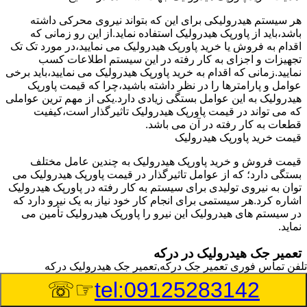
هر سیستم هیدرولیکی برای این که بتواند نیروی محرکی داشته
باشد،باید از پاورپک هیدرولیک استفاده نماید.از این رو زمانی که
اقدام به فروش یا خرید پاورپک هیدرولیک می نمایید،در مورد تک تک
تجهیزات و اجزای به کار رفته در این سیستم اطلاعات کسب
نمایید.زمانی که اقدام به خرید پاورپک هیدرولیک می نمایید،باید برخی
عوامل و پارامترها را در نظر داشته باشید،چرا که قیمت پاورپک
هیدرولیک به این عوامل بستگی زیادی دارد.یکی از مهم ترین عواملی
که می تواند در قیمت پاورپک هیدرولیک تاثیرگذار است،کیفیت
قطعات به کار رفته در آن می باشد.
قیمت خرید پاورپک هیدرولیک
قیمت فروش و خرید پاورپک هیدرولیک به چندین عامل مختلف
بستگی دارد؛ که از عوامل تاثیرگذار در قیمت پاورپک هیدرولیک می
توان به نیروی تولیدی برای سیستم به کار رفته در پاورپک هیدرولیک
اشاره کرد.هر سیستمی برای انجام کار خود نیاز به یک نیرو دارد که
در سیستم های هیدرولیک این نیرو را پاورپک هیدرولیک تأمین می
نماید.
تعمیر جک هیدرولیک در درکه
تلفن تماس فوری
تعمیر جک درکه,تعمیر جک هیدرولیک درکه
وسیله‎ای که با عملکرد خود موجب بلند شدن اهرم و یا وزن سنگین
☞☏
tel:09125283142
در یک قسمت می گردد را جک هیدرولیک می نامند.جک هیدرولیک
نیاز به برق داشته و در بعضی مواقع با استفاده از روغن کار می