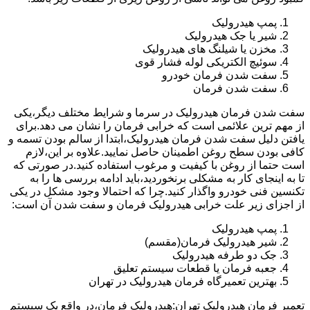
پمپ هیدرولیک
شیر یا جک هیدرولیک
مخزن یا شیلنگ های هیدرولیک
سوئیچ الکتریکی لوله فشار قوی
سفت شدن فرمان خودرو
سفت شدن فرمان
سفت شدن فرمان هیدرولیک در سرما و شرایط مختلف دیگر،یکی
از مهم ترین علائمی است که خرابی فرمان را نشان می دهد.برای
یافتن دلیل سفت شدن فرمان هیدرولیک،ابتدا از سالم بودن تسمه و
کافی بودن سطح روغن اطمینان حاصل نمایید.علاوه بر این،لازم
است حتما از روغن با کیفیت و مرغوب استفاده کنید.در صورتی که
تا به اینجای کار به مشکلی برنخوردید،باید ادامه بررسی ها را به
تکنسین فنی خودرو واگذار کنید.چرا که احتمالا وجود مشکل در یکی
از اجزای زیر علت خرابی هیدرولیک فرمان و سفت شدن آن است:
پمپ هیدرولیک
شیر هیدرولیک فرمان(مقسم)
جک دو طرفه هیدرولیک
جعبه فرمان یا قطعات سیستم تعلیق
بهترین تعمیرگاه فرمان هیدرولیک در تهران
تعمیر فرمان هیدرولیک تهران:هیدرولیک فرمان،در واقع یک سیستم