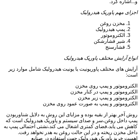
و...اشاره کرد.
اجزای مهم پاورپک هیدرولیک
مخزن روغن
پمپ هیدرولیک
الکتروموتور
شیر فشارشکن
فشارسنج
انواع آرایش مختلف پاورپک هیدرولیک
آرایش های مختلف پاوریونیت یا یونیت هیدرولیک شامل موارد زیر
است:
الکتروموتور و پمپ روی مخزن
الکتروموتور و پمپ در کنار مخزن
الکتروموتور و پمپ زیر مخزن
الکتروموتور و پمپ به صورت عمود روی مخزن
روش آخر بهتر از بقیه بوده و مزایای این روش به دلایل شناوربودن
پمپ داخل روغن،سر و صدای سیستم و پاورپک هیدرولیک است که
کاهش می یابد،فضای کمتری اشغال می کند،نشتی احتمالی پمپ به
داخل مخزن ریخته و در این حالت روغن به هدر نخواهد رفت.
اهمیت خرید پاورپک هیدرولیک جهت استفاده در صنایع