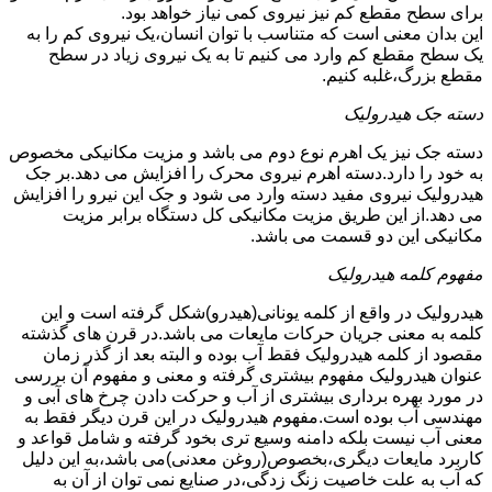
برای سطح مقطع کم نیز نیروی کمی نیاز خواهد بود.
این بدان معنی است که متناسب با توان انسان،یک نیروی کم را به
یک سطح مقطع کم وارد می کنیم تا به یک نیروی زیاد در سطح
مقطع بزرگ،غلبه کنیم.
دسته جک هیدرولیک
دسته جک نیز یک اهرم نوع دوم می باشد و مزیت مکانیکی مخصوص
به خود را دارد.دسته اهرم نیروی محرک را افزایش می دهد.بر جک
هیدرولیک نیروی مفید دسته وارد می شود و جک این نیرو را افزایش
می دهد.از این طریق مزیت مکانیکی کل دستگاه برابر مزیت
مکانیکی این دو قسمت می باشد.
مفهوم کلمه هیدرولیک
هیدرولیک در واقع از کلمه یونانی(هیدرو)شکل گرفته است و این
کلمه به معنی جریان حرکات مایعات می باشد.در قرن های گذشته
مقصود از کلمه هیدرولیک فقط آب بوده و البته بعد از گذر زمان
عنوان هیدرولیک مفهوم بیشتری گرفته و معنی و مفهوم آن بررسی
در مورد بهره برداری بیشتری از آب و حرکت دادن چرخ های آبی و
مهندسی آب بوده است.مفهوم هیدرولیک در این قرن دیگر فقط به
معنی آب نیست بلکه دامنه وسیع تری بخود گرفته و شامل قواعد و
کاربرد مایعات دیگری،بخصوص(روغن معدنی)می باشد،به این دلیل
که آب به علت خاصیت زنگ زدگی،در صنایع نمی توان از آن به