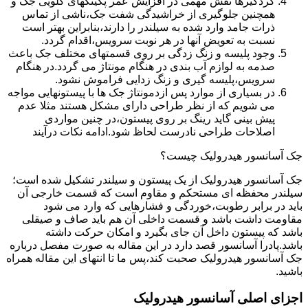
گردگیرها نقش مهمی در افزایش عمر پکینکهای گلویی جک و
همچنین جلوگیری از خراشیدگی شفت جک،ناشی از تماس
ذرات جامد وارد شده به سیلندر را دارند،بنابراین بهتر است
نسبت به تعویض آنها در هر نوبت سرویس،اقدام گردد.
وجود پلیسه و زنگ زدگی بر روی قسمتهای مختلف جک باعث
صدمه به لوازم آب بندی در هنگام مونتاژ می گردد.در هنگام
سرویس،پلیسه گیری و زنگ زدایی فراموش نشود.
در بسیاری از موارد پس ازدمونتاژ جک ها با پیستونهایی مواجه
می شویم که از نظر طراحی دارای مشکل هستند مثلا عدم
پیش بینی گاید رینگ بر روی پیستون،در چنین مواردی
اصلاحات طراحی نادرست لحاظ شود.ادامه نکات درآیند
جک آسانسور هیدرولیک چیست؟
جک آسانسور هیدرولیک از یک پیستون و سیلندر تشکیل شده است؛
سیلندر محفظه ای مستحکم و مقاوم است که قسمت خارجی آن
باید در برابر رطوبت،خوردگی و فشارهایی که وارد می شود
مقاومت داشت باشد و قسمت داخلی آن هم باید صاف و صیقلی
باشد که پیستون داخل آن جای بگیرد و امکان حرکت داشته
باشد.پادرا آسانسور قصد دارد در این مقاله به صورت مفصل درباره
جک آسانسور هیدرولیک صحبت کند،پس ما تا انتهای این مقاله همراه
باشید.
اجزای اصلی آسانسور هیدرولیک