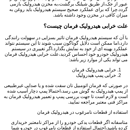
عبور از جک،از طریق شیلنگ برگشت،به مخزن هیدرولیک بازمی
گردد.چرا که برای عملکرد صحیح سیستم هیدرولیک باید روغن به
میزان کافی در مخزن وجود داشته باشد.
علت خرابی هیدرولیک فرمان چیست؟
با آن که سیستم هیدرولیک فرمان تاثیر بسزایی در سهولت رانندگی
دارد،اما ممکن است دلایل گوناگون سبب شوند تا این سیستم نتواند
عملکرد بهینه ای از خود به نمایش بگذارد.اگر تغییری در سیستم
هیدرولیک خودرو خود احساس کردید،علت خرابی هیدرولیک فرمان
می تواند یکی از موارد زیر باشد:
خرابی هیدرولیک فرمان
خرابی پمپ هیدرولیک
در صورتی که فرمان اتومبیل تان سفت شده و یا صدایی غیرطبیعی
از پمپ هیدرولیک به گوش می رسد،احتمالا پمپ دچار آسیب شده
است و لازم است تا جهت بررسی پمپ و تعمیر هیدرولیک فرمان به
مراکز فنی معتبر مراجعه نمایید.
استفاده از قطعات نامرغوب در هیدرولیک فرمان
متاسفانه اگر قطعات یدکی خودرو را از مراکز نامعتبر خریداری
کرده باشید،احتمال استفاده از قطعات نامرغوب در خودرو شما