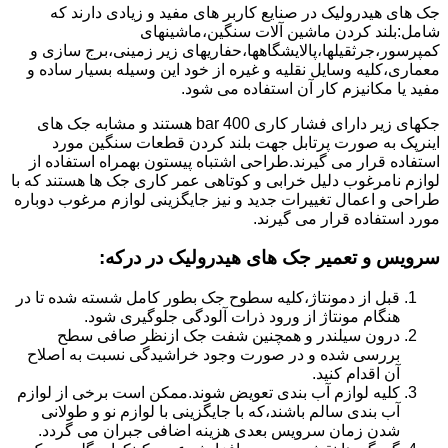
جک های هیدرولیک در صنایع کاربر های مفید و زیادی دارند که
شامل:بلند کردن ماشین آلات سنگین،ماشینهای
کمپرسور،جرثقیلها،پالایشگاهها،حفاریهای زیر زمینی،برج سازی و
معماری،کلیه وسایل نقلیه و غیره از خود این وسیله بسیار ساده و
مفید یا مکانیزم کار آن استفاده می شود.
جکهای زیر دارای فشار کاری 400 bar هستند و مشابه جک های
اینرپک به صورت پرتابل جهت بلند کردن قطعات سنگین مورد
استفاده قرار می گیرند.طراحی اشتباه پیستون بهمراه استفاده از
لوازم نامرغوب دلیل خرابی و کوتاهی عمر کاری جک ها هستند که با
طراحی و اعمال تغییرات جدید و نیز جایگزینی لوازم مرغوب دوباره
مورد استفاده قرار می گیرند.
سرویس و تعمیر جک های هیدرولیک در درکه
:
قبل از دمونتاژ،کلیه سطوح جک بطور کامل شسته شده تا در
هنگام مونتاژ از ورود ذرات آلودگی جلوگیری شود.
درون سیلندر و همچنین شفت جک ازنظر صافی سطح
بررسی شده و در صورت وجود خراشیدگی نسبت به اصلاح
آن اقدام کنید.
کلیه لوازم آب بندی تعویض شوند.ممکن است برخی از لوازم
آب بندی سالم باشند،که با جایگزینی با لوازم نو و طولانی
شدن زمان سرویس بعدی هزینه اضافی جبران می گردد.