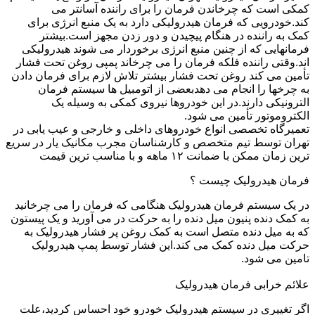
کمکی است که چرخاندن فرمان را برای راننده آسانتر می
کند.خودرویی که فرمان هیدرولیکی دارد به یک منبع انرژی برای
کمک به راننده در هنگام پیچیدن و دور زدن مجهز است.بیشتر
فرمانهایی که از چنین منبع انرژی برخوردار می شوند هیدرولیکی
اند.وقتی راننده فلکه فرمان را می چرخاند پمپی روغن تحت فشار
تأمین می کند روغن تحت فشار بیشتر تلاش لازم برای فرمان دادن
به چرخها را انجام می دهدبعضی از اتومبیل ها سیستم فرمان
الترونیکی دارند.در این خودروها نیروی کمکی به وسیله یک
الکتروموتور تأمین می شود.
تعمیرگاه تخصصی انواع خودروهای داخلی و خارجی و عیب یابی در
تهران توسط تیم متخصص و کارشناسان مجرب مکانیک یار در سریع
ترین زمان ممکن با ضمانت ۱۲ ماهه و با مناسب ترین قیمت
فرمان هیدرولیک چیست ؟
در یک سیستم فرمان هیدرولیک هنگامی که فرمان را می چرخانید
به کمک دنده پنیون میل دنده را به حرکت در می آورید و یک پیستون
که به میل دنده متصل است به کمک روغن پر فشار هیدرولیک به
حرکت میل دنده کمک می کند.این فشار توسط پمپ هیدرولیک
تامین می شود.
علائم خرابی فرمان هیدرولیک
اگر تغییری در سیستم هیدرولیک خودرو خود احساس کردید،علت