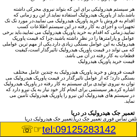
هر سیستم هیدرولیکی برای این که بتواند نیروی محرکی داشته
باشد،باید از پاورپک هیدرولیک استفاده نماید.از این رو زمانی که
اقدام به فروش یا خرید پاورپک هیدرولیک می نمایید،در مورد تک تک
تجهیزات و اجزای به کار رفته در این سیستم اطلاعات کسب
نمایید.زمانی که اقدام به خرید پاورپک هیدرولیک می نمایید،باید برخی
عوامل و پارامترها را در نظر داشته باشید،چرا که قیمت پاورپک
هیدرولیک به این عوامل بستگی زیادی دارد.یکی از مهم ترین عواملی
که می تواند در قیمت پاورپک هیدرولیک تاثیرگذار است،کیفیت
قطعات به کار رفته در آن می باشد.
قیمت خرید پاورپک هیدرولیک
قیمت فروش و خرید پاورپک هیدرولیک به چندین عامل مختلف
بستگی دارد؛ که از عوامل تاثیرگذار در قیمت پاورپک هیدرولیک می
توان به نیروی تولیدی برای سیستم به کار رفته در پاورپک هیدرولیک
اشاره کرد.هر سیستمی برای انجام کار خود نیاز به یک نیرو دارد که
در سیستم های هیدرولیک این نیرو را پاورپک هیدرولیک تأمین می
نماید.
تعمیر جک هیدرولیک در دریا
تلفن تماس فوری
تعمیر جک دریا,تعمیر جک هیدرولیک دریا
وسیله‎ای که با عملکرد خود موجب بلند شدن اهرم و یا وزن سنگین
☞☏
tel:09125283142
در یک قسمت می گردد را جک هیدرولیک می نامند.جک هیدرولیک
نیاز به برق داشته و در بعضی مواقع با استفاده از روغن کار می