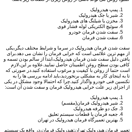
پمپ هیدرولیک
شیر یا جک هیدرولیک
مخزن یا شیلنگ های هیدرولیک
سوئیچ الکتریکی لوله فشار قوی
سفت شدن فرمان خودرو
سفت شدن فرمان
سفت شدن فرمان هیدرولیک در سرما و شرایط مختلف دیگر،یکی
از مهم ترین علائمی است که خرابی فرمان را نشان می دهد.برای
یافتن دلیل سفت شدن فرمان هیدرولیک،ابتدا از سالم بودن تسمه و
کافی بودن سطح روغن اطمینان حاصل نمایید.علاوه بر این،لازم
است حتما از روغن با کیفیت و مرغوب استفاده کنید.در صورتی که
تا به اینجای کار به مشکلی برنخوردید،باید ادامه بررسی ها را به
تکنسین فنی خودرو واگذار کنید.چرا که احتمالا وجود مشکل در یکی
از اجزای زیر علت خرابی هیدرولیک فرمان و سفت شدن آن است:
پمپ هیدرولیک
شیر هیدرولیک فرمان(مقسم)
جک دو طرفه هیدرولیک
جعبه فرمان یا قطعات سیستم تعلیق
بهترین تعمیرگاه فرمان هیدرولیک در تهران
تعمیر فرمان هیدرولیک تهران:هیدرولیک فرمان،در واقع یک سیستم