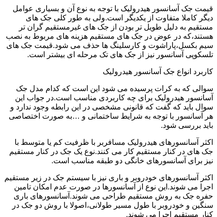
قیمت جک آسانسور هیدرولیک با توجه به نوع آن و بسیاری عوامل
دیگر کاملا متفاوت از یکدیگر است.ولی به طور کلی جک های
مستقیم به دلیل طویل تر بودن از جک های غیرمستقیم گران تر
هستند،که در عوض در جک های مستقیم هزینه های مربوط به نصب
سیم بکسل،پاراشوت و کارسلینگ ها حذف می شود.قیمت جک های
تلسکوپی آسانسور نیز از جک های تک مرحله ای بیشتر است.
کاربرد انواع جک آسانسور هیدرولیک
سوالی که به کرات پرسیده می شود این است که کدام مدل جک
آسانسور هیدرولیک برای چه کاربردی مناسب است.در جواب این
سوال باید که گفت که قانونی مشخصی در این رابطه وجود ندارد و
هر آسانسور با توجه به شرایط ساختمانی و …به صورت اختصاصی
باید بررسی شود.
اکثر آسانسورهای هیدرولیک مسافربر با ظرفیت کم یا متوسط با
جک های در کنار مستقیم کار می کنند.نوع یک جک در کنار مستقیم
نیز برای آسانسورهای خانگی دو طبقه مناسب است.
اکثر آسانسورهای خودروبر و باری نیز با سیستم جک در زیر مستقیم
اجرا می شوند.این نوع از آسانسورها در صورت عدم امکان تامین
حفره جک به روش مستقیم طراحی می شوند.آسانسورهای باری
سنگین و خودروبر با طول مسیر طولانی،اصولا با روش دو جک در
کنار مستقیم اجرا می شوند.