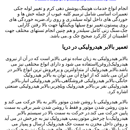
انجام انواع خدمات هونینگ،پوشش دهی کرم و تغییر لوله جکی
تعمیرات اساسی شامل ترمیم کلیه عیوب از جمله خش ها و
خوردگی های داخل لوله سیلندری و روی راد.ضربه خوردگی های
روی پیستون.تغییر نوع سیلها وپکینگها جهت بالا رفتن کارایی
جک،سنگ زنی کامل سیلندر و هم چنین انجام تستهای مختلف جهت
اطمینان از کارکرد صحیح جک و..می باشد.
تعمیر بالابر هیدرولیکی در دریا
بالابر هیدرولیکی به زبان ساده نوعی بالابر است که در آن از نیروی
هیدرولیک(روغن)استفاده می شود و دارای انواع مختلفی نیز می
باشد.بالابر هیدرولیک از متداولترین و پرفروش ترین انواع بالابر در
ایران می باشد که از انواع آن می توان به بالابر هیدرولیک
خانگی،بالابر هیدرولیکی فروشگاهی،بالابر هیدرولیکی انبار،بالابر
هیدرولیکی نفر بر،بالابر هیدرولیک ویلچربر،بالابر هیدرولیکی صنعتی
اشاره کرد.
بالابر هیدرولیکی با روشن شدن موتور بالابر به بالا حرکت می کند و
بدون روشن شدن موتور و فقط با روشن شدن شیر برقی به سمت
پایین حرکت می کند.در حرکت به سمت بالا در سیستم بالابر
هیدرولیک،با چرخش موتور،پمپ هیدرولیک نیز به چرخش در می آید
و روغن داخل مخزن به سمت جک هیدرولیک ارسال و پمپاز می
کند.با بالا رفتن جک هیدورلیک بالابر های هیدرولیک نیز به حرکت در