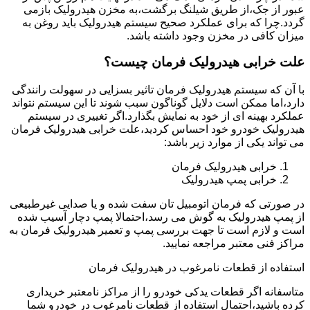
عبور از جک،از طریق شیلنگ برگشت،به مخزن هیدرولیک بازمی
گردد.چرا که برای عملکرد صحیح سیستم هیدرولیک باید روغن به
میزان کافی در مخزن وجود داشته باشد.
علت خرابی هیدرولیک فرمان چیست؟
با آن که سیستم هیدرولیک فرمان تاثیر بسزایی در سهولت رانندگی
دارد،اما ممکن است دلایل گوناگون سبب شوند تا این سیستم نتواند
عملکرد بهینه ای از خود به نمایش بگذارد.اگر تغییری در سیستم
هیدرولیک خودرو خود احساس کردید،علت خرابی هیدرولیک فرمان
می تواند یکی از موارد زیر باشد:
خرابی هیدرولیک فرمان
خرابی پمپ هیدرولیک
در صورتی که فرمان اتومبیل تان سفت شده و یا صدایی غیرطبیعی
از پمپ هیدرولیک به گوش می رسد،احتمالا پمپ دچار آسیب شده
است و لازم است تا جهت بررسی پمپ و تعمیر هیدرولیک فرمان به
مراکز فنی معتبر مراجعه نمایید.
استفاده از قطعات نامرغوب در هیدرولیک فرمان
متاسفانه اگر قطعات یدکی خودرو را از مراکز نامعتبر خریداری
کرده باشید،احتمال استفاده از قطعات نامرغوب در خودرو شما