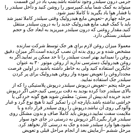
جرمی درون سیلندر وجود نداشته باشد.پمپ باد در این قسمت
میتواند به کمک شما بیاید.کمپرسور را روشن کنید و داخل سیلندر را
با فشار هوا باد بگیرید تا کاملا تمیز شود.
مرحله چهارم –تعویض مایع هیدرولیک وقتی سیلندر کاملا تمیز شد
باید با کمک قیف مایع هیدرولیک جدید را به درون سیلندر منتقل
کنید.مقدار روغنی که درون سیلندر میریزید به ابعاد جک و حجم
سیلندر بستگی دارد.
معمولا میزان روغن لازم برای هر جک توسط شرکت سازنده
مشخص شده و بر روی بدنه آن نصب گردیده است.اگر میزان دقیق
روغن را نمیدانید بهتر است سیلندر را تا حد ممکن پر نمایید.اگر به
روغن هیدرولیک دسترسی ندارید از روغن موتور ۳۰ به عنوان
جایگزین استفاده کنید ولی به خاطر داشته باشید در اولین فرصت
مجدداروغن را تعویض نموده واز روغن هیدرولیک برای پر کردن
سیلندر جک استفاده نمایید.
مرحله پنجم –تعویض درپوش سیلندر درپوش پلاستیکی را که از
بالای سیلندر جدا کرده بودید به دقت بررسی کنید،حتی اگر درپوش
جدید خریده اید،پیش از بستن؛ مطمئن شوید هیچ گونه خردگی یا
خراشی نداشته باشد.باپارچه ان را تمکیز کنید تا هیچ نوع گرد و غبار
وآلودگی روی آن نباشد.درپوش را روی سیلندر قرار داده و با
ملایمت سفت نمایید.درپوش باید کاملا صاف و بدون مشکل روی
سیلندر قرار بگیرد.اگر درپوش به درستی در جای خود سوار
نشود،هوا وارد سیلندر شده و جک به درستی کار نخواهد کرد.
مرحل ششم –آزمایش بعد از انجام مراحل قبلی و تعویض