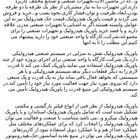
و...که در ماشین آلات،تجهیزات صنعتی و صنایع مختلف کاربرد
دارند.این تجهیزات بنا به نیاز مشتریان از نظر یک طرفه یا دو طرفه
بودن،ابعاد،ظرفیت و توان،فشار کاری،نحوه نصب و...خرید و فروش
می گردند و قیمت پاورپک هیدرولیک،قیمت جک هیدرولیک نیز به این
عوامل وابسته هستند.اگر به آشنایی با تجهیزات صنعتی مدرن علاقه
دارید و یا قصد خرید پاورپک هیدرولیک و تجهیزات صنعتی را برای
مجموعه،شرکت،کارگاه یا واحد صنعتی خود را دارید پیشنهاد می
کنیم این مطلب را تا به انتها
پاورپک هیدرولیک نقش به سزایی در سیستم صنعتی هیدرولیکی
دارد.یک شرکت،کارگاه یا واحد صنعتی برای اجرای پروژه خود از چند
پاورپک هیدرولیک استفاده می نمایند.پاورپک کمک می کند تا قدرت
لازم را به دیگر قطعات دیگر بدهد.سیستم هیدرولیکی و یا هر
سیستمی که بخواهد فعال باقی بماند نیاز به یک قدرت و یک منبعی
دارد که نیروی مورد نیاز جهت فعالیت مورد نیاز خود را تأمین کند.در
سیستم هیدرولیکی این منبع قدرت را پاورپک هیدرولیک تأمین می
کند.
پاورپک هیدرولیک از نظر فنی از انواع فیلتر بازگشتی و مکشی
تشکیل شده است که شامل پاورپک هیدرولیک استاندارد و یا پاورپک
هیدرولیک میکرو و...می باشد.متناسب با صنعت و فعالیت می توان
پاورپک هیدرولیک را انتخاب کرد که برای عملکردهای مختلف مثل
عملکرد جدا از هم و یا عملکرد دوبل استفاده نمود.از کاربردهای
پاورپک هیدرولیک می توان در منبع تغذیه آسانسور،جک،هیدروموتور