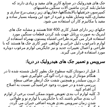
جک های هیدرولیک در صنایع کاربر های مفید و زیادی دارند که
شامل:بلند کردن ماشین آلات سنگین،ماشینهای
کمپرسور،جرثقیلها،پالایشگاهها،حفاریهای زیر زمینی،برج سازی و
معماری،کلیه وسایل نقلیه و غیره از خود این وسیله بسیار ساده و
مفید یا مکانیزم کار آن استفاده می شود.
جکهای زیر دارای فشار کاری 400 bar هستند و مشابه جک های
اینرپک به صورت پرتابل جهت بلند کردن قطعات سنگین مورد
استفاده قرار می گیرند.طراحی اشتباه پیستون بهمراه استفاده از
لوازم نامرغوب دلیل خرابی و کوتاهی عمر کاری جک ها هستند که با
طراحی و اعمال تغییرات جدید و نیز جایگزینی لوازم مرغوب دوباره
مورد استفاده قرار می گیرند.
سرویس و تعمیر جک های هیدرولیک در دریا
:
قبل از دمونتاژ،کلیه سطوح جک بطور کامل شسته شده تا در
هنگام مونتاژ از ورود ذرات آلودگی جلوگیری شود.
درون سیلندر و همچنین شفت جک ازنظر صافی سطح
بررسی شده و در صورت وجود خراشیدگی نسبت به اصلاح
آن اقدام کنید.
کلیه لوازم آب بندی تعویض شوند.ممکن است برخی از لوازم
آب بندی سالم باشند،که با جایگزینی با لوازم نو و طولانی
شدن زمان سرویس بعدی هزینه اضافی جبران می گردد.