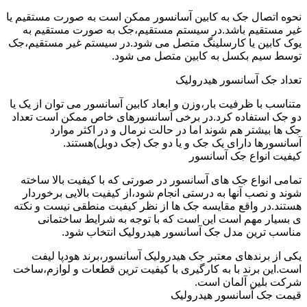
نحوه اتصال جک به کابین آسانسور ممکن است به صورت مستقیم یا
غیر مستقیم باشد.در سیستم مستقیم،جک به صورت مستقیم به
یوک کابین یا کارسلینگ متصل می شود.در سیستم غیر مستقیم،جک
توسط سیم بکسل به کابین متصل می شود.
تعداد جک آسانسور هیدرولیک
متناسب با ظرفیت بار،وزن و ابعاد کابین آسانسور می توان از یک یا
دو جک استفاده کرد.در برخی آسانسورهای خاص ممکن است تعداد
جک ها بیشتر هم شوند اما در حالت نرمال و در اکثر موارد
آسانسورها دارای یک جک و یا دو جک (جک دوبل)هستند.
کیفیت انواع جک آسانسور
تمامی انواع جک های آسانسور در صورتی که با کیفیت بالا ساخته
شوند و نصب آنها به درستی انجام شود،از کیفیت بالایی برخوردار
هستند.در واقع مقایسه جک ها از نظر کیفیت منطقی نیست و نکته
ی بسیار مهم است این است که با توجه به شرایط ساختمانی
مناسب ترین مدل جک آسانسور هیدرولیک انتخاب شود.
یکی از برندهای معتبر جک هیدرولیک آسانسور،برند هودپا لیفت
است.این برند با به کارگیری با کیفیت ترین قطعات و لوازم،ساخت
شرکت بلین آلمان است.
قیمت جک آسانسور هیدرولیک