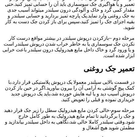
تعمیر و یا هواگیری جک سوسماری باید آن را حسابی تمیز کنید.حتی
مقدار کمی گرد و خاک و آلودگی درون سیلندر میتواند آسیب جدی
به جک روغنی وارد نماید.یک پارچه تمیز بردارید و حسابی سیلندر و
بقیه اجزای جک را تمیز کنید،سپس برای باز کردن جک دست به کار
شوید.
مرحله دوم –بازکردن درپوش سیلندر در بیشتر مواقع درست کار
نکردن جک سوسماری یا به خاطر خراب شدن درپوش سیلندر است
و یا ورود گرد و خاک داخل مایع هیدرولیک درون سیلندر باعث خرابی
ابزار شده است.
تعمیر جک روغنی
در قسمت بالایی سیلندر معمولا یک درپوش پلاستیکی قرار دارد،با
کمک پیچ گوشتی به آرامی آن را بیرون بیاورید.اگر در حین باز کردن
درپوش آسیب دید و یا لبه هایش خورده شد،باید یک درپوش جدید
خریداری نموده و قبلی را تعویض کنید.
مرحله سوم-خالی کردن مایع هیدرولیک سطل را زیر جک قرار دهید
و جک را برگردانید تا تمام مایع هیدرولیک به طور کامل خارج
شود.وقتی سیلندر کاملا خالی شد،نگاهی به داخل سیلندر بیاندازید و
مطمئن شوید هیچ آشغال و