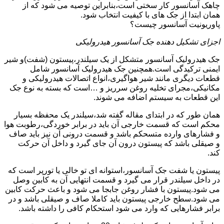
چاهک آسانسور کار سختی است،بنابراین توصیه می شود که از
همان ابتدا از جک های با کیفیت انتخاب شود.
پاوریونیت آسانسور چیست؟
اجزای تشکیل دهنده جک آسانسور هیدرولیکی
جک هیدرولیک آسانسور متشکل از یک سیلندر،پیستون (شفت)و شیر
ایمنی ترکیدگی است.همچنین جک هیدرولیک آسانسور شامل
قطعات دیگری مانند شیر هواگیری،انواع اتصالات هیدرولیکی و
مکانیکی،مجرای تخلیه روغن سرریز و …است که بسته به نوع جک
این قطعات به سیستم اضافه می شوند.
همان طور که در ابتدای مقاله گفته شد،سیلندر یک محفظه بسیار
محکم است که قسمت خارجی آن باید در برابر خوردگی،رطوبت هوا
و فشارهای وارده متسحکم باشد و قسمت درونی آن نیز باید صاف
و صیقلی باشد که پیستون درون آن جای گیرد و داخل آن حرکت
کند.
پیستون یا شفت جک آسانسور،استوانه ای تو خالی یا تورپر است که
در داخل سیلندر قرار می گیرد و قسمت انتهایی آن به کابین وصل
می شود.پیستون با فشار روغن جابجا می شود و باعث حرکت کابین
می شود.سطح خارجی پیستون باید کاملا صاف و صیقلی باشد و در
برابر فشارهایی که وارد می شود استحکام کافی را داشته باشد.