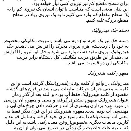
برای سطح مقطع کم نیز نیروی کمی نیاز خواهد بود.
این بدان معنی است که متناسب با توان انسان،یک نیروی کم را به
یک سطح مقطع کم وارد می کنیم تا به یک نیروی زیاد در سطح
مقطع بزرگ،غلبه کنیم.
دسته جک هیدرولیک
دسته جک نیز یک اهرم نوع دوم می باشد و مزیت مکانیکی مخصوص
به خود را دارد.دسته اهرم نیروی محرک را افزایش می دهد.بر جک
هیدرولیک نیروی مفید دسته وارد می شود و جک این نیرو را افزایش
می دهد.از این طریق مزیت مکانیکی کل دستگاه برابر مزیت
مکانیکی این دو قسمت می باشد.
مفهوم کلمه هیدرولیک
هیدرولیک در واقع از کلمه یونانی(هیدرو)شکل گرفته است و این
کلمه به معنی جریان حرکات مایعات می باشد.در قرن های گذشته
مقصود از کلمه هیدرولیک فقط آب بوده و البته بعد از گذر زمان
عنوان هیدرولیک مفهوم بیشتری گرفته و معنی و مفهوم آن بررسی
در مورد بهره برداری بیشتری از آب و حرکت دادن چرخ های آبی و
مهندسی آب بوده است.مفهوم هیدرولیک در این قرن دیگر فقط به
معنی آب نیست بلکه دامنه وسیع تری بخود گرفته و شامل قواعد و
کاربرد مایعات دیگری،بخصوص(روغن معدنی)می باشد،به این دلیل
که آب به علت خاصیت زنگ زدگی،در صنایع نمی توان از آن به