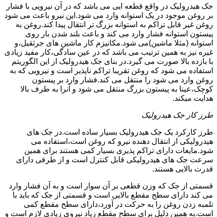
جک هیدرولیک در واقع قطعه ایی می باشد که در آن نیرویی با فشار
بر روغن موجود در یک استوانه وارد می شود.این نیرو باعث می شود
روغن غیر قابل تراکم به استوانه بزرگ تر انتقال پیدا کند.روغن به
پیستون استوانه فشار وارد می کند و باعث بلند شدن بار روی
استوانه (مثلا ماشین)می شود.مکانیزم کار ماشین های جرثقیل،و
غیره نیز به همین ترتیب می باشد که در عین سادگی،کار مفید زیادی
با بازده بالا صورت می گیرد.در بنای جک هیدرولیک از این الگوریتم
استفاده می شود که روغن تقریبا تراکم ناپذیر است و نیرویی که به
روغن وارد می شود را منتقل می کند.فشار وارد بر پیستون
کوچک،عینا به پیستون بزرگ منتقل می شود و آنرا به طرف بالا
هدایت میکند.
طرز کار جک هیدرولیک
طرز کارکرد یک جک هیدرولیک بسیار ساده است.در جک های
هیدرولیکی از انتقال دهنده نیرو که روغن است،استفاده می
شود.مایعات دارای تراکم پذیری بسیار کمی هستند برای همین
سرعت جک های هیدرولیکی قابل کنترل است و از طرفی دارای
قدرت بالایی هستند.
قسمتی از جک که وزن قطعی بر آن سوار است و به آن فشار وارد
می کند دارای سطح مقطع بالایی است و قسمتی از جک که باید با
تلمبه زدن روغن را به حرکت در آورد،دارای سطح مقطع کمی
است.به همین دلیل برای سطح مقطع زیاد نیروی زیادی لازم است و