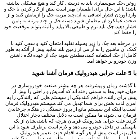
روغن،جک سوسماری باید به درستی کار کند و هیچ مشکلی نداشته
باشد؛ با این حال برای اطمینان بهتر است پیش از کار کردن با جک و
وارد آوردن فشار اضافی به آن،چند مرتبه جک را آزمایش کنید و از
صحت عملکرد آن مطمئن شوید.دسته جک را چند مرتبه به پایین
فشار دهید،جک باید نرم و طبیعی بالا بیاید و البته بتواند موقعیت خود
را حفظ کند.
در مرحله بعد جک را زیر وسیله نقلیه امتحان کنید و سعی کنید با
کمک آن ماشین را به آرامی از زمین بلند نمایید.پیش از آنکه به طور
کامل از جک استفاده کنید،مطمئن شوید جک از عهده نگاه داشتن
وزن خودرو بر خواهد آمد.
با 5 علت خرابی هیدرولیک فرمان آشنا شوید
با گذشت زمان و پیشرفت هر چه بیشتر صنعت خودروسازی در
جهان،خودروها به سمتی رفته اند که آسایش و راحتی را بیش از
پیش برای راننده فراهم کنند.یکی از سیستم هایی که رانندگی را به
امری لذت بخش برای شما تبدیل می کند،سیستم هیدرولیک فرمان
است.با اینکه این سیستم مانع از بروز خستگی در هنگام چرخاندن
فرمان می شود،اما ممکن است به دلایل مختلف دچار اختلال
گردد.علت خرابی هیدرولیک فرمان هرچه که باشد،نشان از یک
نابهینگی در داخل خودرو می دهد و لازم است برطرف شود.با این
حال بهتر است پیش از هر گونه اقدام جهت تعمیر هیدرولیک
فرمان،با این علل آشنا شوید.در این مطلب قصد داریم به 5 علت