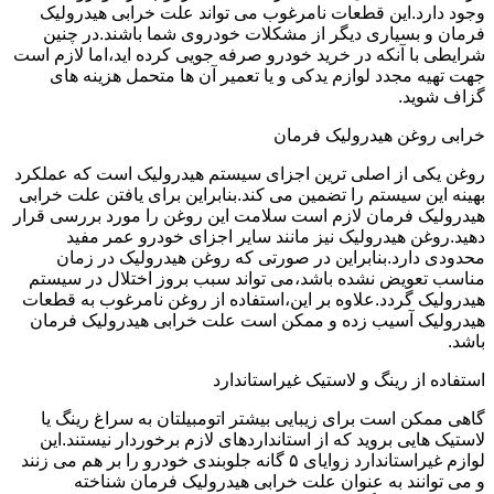
وجود دارد.این قطعات نامرغوب می تواند علت خرابی هیدرولیک
فرمان و بسیاری دیگر از مشکلات خودروی شما باشند.در چنین
شرایطی با آنکه در خرید خودرو صرفه جویی کرده اید،اما لازم است
جهت تهیه مجدد لوازم یدکی و یا تعمیر آن ها متحمل هزینه های
گزاف شوید.
خرابی روغن هیدرولیک فرمان
روغن یکی از اصلی ترین اجزای سیستم هیدرولیک است که عملکرد
بهینه این سیستم را تضمین می کند.بنابراین برای یافتن علت خرابی
هیدرولیک فرمان لازم است سلامت این روغن را مورد بررسی قرار
دهید.روغن هیدرولیک نیز مانند سایر اجزای خودرو عمر مفید
محدودی دارد.بنابراین در صورتی که روغن هیدرولیک در زمان
مناسب تعویض نشده باشد،می تواند سبب بروز اختلال در سیستم
هیدرولیک گردد.علاوه بر این،استفاده از روغن نامرغوب به قطعات
هیدرولیک آسیب زده و ممکن است علت خرابی هیدرولیک فرمان
باشد.
استفاده از رینگ و لاستیک غیراستاندارد
گاهی ممکن است برای زیبایی بیشتر اتومبیلتان به سراغ رینگ یا
لاستیک هایی بروید که از استانداردهای لازم برخوردار نیستند.این
لوازم غیراستاندارد زوایای ۵ گانه جلوبندی خودرو را بر هم می زنند
و می توانند به عنوان علت خرابی هیدرولیک فرمان شناخته