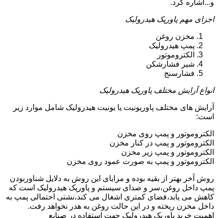
و...اشاره کرد.
اجزای مهم پاورپک هیدرولیک
مخزن روغن
پمپ هیدرولیک
الکتروموتور
شیر فشارشکن
فشارسنج
انواع آرایش مختلف پاورپک هیدرولیک
آرایش های مختلف پاوریونیت یا یونیت هیدرولیک شامل موارد زیر
است:
الکتروموتور و پمپ روی مخزن
الکتروموتور و پمپ در کنار مخزن
الکتروموتور و پمپ زیر مخزن
الکتروموتور و پمپ به صورت عمود روی مخزن
روش آخر بهتر از بقیه بوده و مزایای این روش به دلایل شناوربودن
پمپ داخل روغن،سر و صدای سیستم و پاورپک هیدرولیک است که
کاهش می یابد،فضای کمتری اشغال می کند،نشتی احتمالی پمپ به
داخل مخزن ریخته و در این حالت روغن به هدر نخواهد رفت.
اهمیت خرید پاورپک هیدرولیک جهت استفاده در صنایع