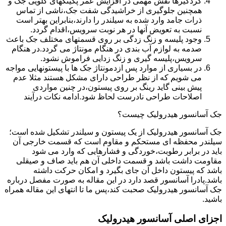
گردگیرها نقش مهمی در افزایش عمر پکینکهای گلویی جک و
همچنین جلوگیری از خراشیدگی شفت جک،ناشی از تماس
ذرات جامد وارد شده به سیلندر را دارند،بنابراین بهتر است
نسبت به تعویض آنها در هر نوبت سرویس،اقدام گردد.
وجود پلیسه و زنگ زدگی بر روی قسمتهای مختلف جک باعث
صدمه به لوازم آب بندی در هنگام مونتاژ می گردد.در هنگام
سرویس،پلیسه گیری و زنگ زدایی فراموش نشود.
در بسیاری از موارد پس ازدمونتاژ جک ها با پیستونهایی مواجه
می شویم که از نظر طراحی دارای مشکل هستند مثلا عدم
پیش بینی گاید رینگ بر روی پیستون،در چنین مواردی
اصلاحات طراحی نادرست لحاظ شود.ادامه نکات درآیند
جک آسانسور هیدرولیک چیست؟
جک آسانسور هیدرولیک از یک پیستون و سیلندر تشکیل شده است؛
سیلندر محفظه ای مستحکم و مقاوم است که قسمت خارجی آن
باید در برابر رطوبت،خوردگی و فشارهایی که وارد می شود
مقاومت داشت باشد و قسمت داخلی آن هم باید صاف و صیقلی
باشد که پیستون داخل آن جای بگیرد و امکان حرکت داشته
باشد.پادرا آسانسور قصد دارد در این مقاله به صورت مفصل درباره
جک آسانسور هیدرولیک صحبت کند،پس ما تا انتهای این مقاله همراه
باشید.
اجزای اصلی آسانسور هیدرولیک