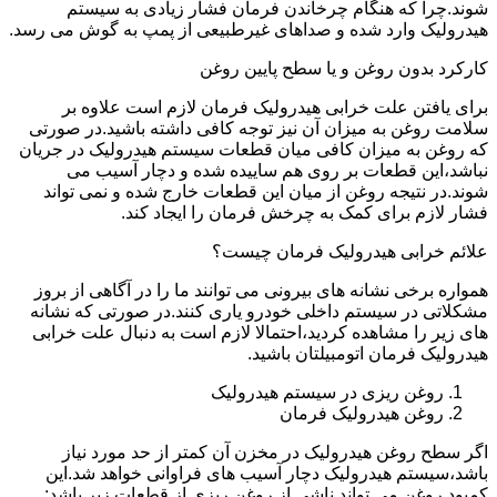
شوند.چرا که هنگام چرخاندن فرمان فشار زیادی به سیستم
هیدرولیک وارد شده و صداهای غیرطبیعی از پمپ به گوش می رسد.
کارکرد بدون روغن و یا سطح پایین روغن
برای یافتن علت خرابی هیدرولیک فرمان لازم است علاوه بر
سلامت روغن به میزان آن نیز توجه کافی داشته باشید.در صورتی
که روغن به میزان کافی میان قطعات سیستم هیدرولیک در جریان
نباشد،این قطعات بر روی هم ساییده شده و دچار آسیب می
شوند.در نتیجه روغن از میان این قطعات خارج شده و نمی تواند
فشار لازم برای کمک به چرخش فرمان را ایجاد کند.
علائم خرابی هیدرولیک فرمان چیست؟
همواره برخی نشانه های بیرونی می توانند ما را در آگاهی از بروز
مشکلاتی در سیستم داخلی خودرو یاری کنند.در صورتی که نشانه
های زیر را مشاهده کردید،احتمالا لازم است به دنبال علت خرابی
هیدرولیک فرمان اتومبیلتان باشید.
روغن ریزی در سیستم هیدرولیک
روغن هیدرولیک فرمان
اگر سطح روغن هیدرولیک در مخزن آن کمتر از حد مورد نیاز
باشد،سیستم هیدرولیک دچار آسیب های فراوانی خواهد شد.این
کمبود روغن می تواند ناشی از روغن ریزی از قطعات زیر باشد: