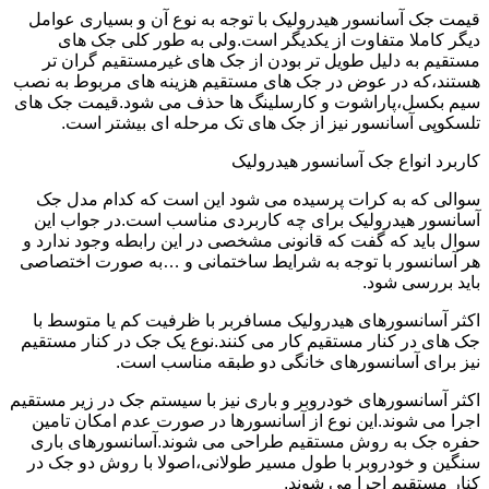
قیمت جک آسانسور هیدرولیک با توجه به نوع آن و بسیاری عوامل
دیگر کاملا متفاوت از یکدیگر است.ولی به طور کلی جک های
مستقیم به دلیل طویل تر بودن از جک های غیرمستقیم گران تر
هستند،که در عوض در جک های مستقیم هزینه های مربوط به نصب
سیم بکسل،پاراشوت و کارسلینگ ها حذف می شود.قیمت جک های
تلسکوپی آسانسور نیز از جک های تک مرحله ای بیشتر است.
کاربرد انواع جک آسانسور هیدرولیک
سوالی که به کرات پرسیده می شود این است که کدام مدل جک
آسانسور هیدرولیک برای چه کاربردی مناسب است.در جواب این
سوال باید که گفت که قانونی مشخصی در این رابطه وجود ندارد و
هر آسانسور با توجه به شرایط ساختمانی و …به صورت اختصاصی
باید بررسی شود.
اکثر آسانسورهای هیدرولیک مسافربر با ظرفیت کم یا متوسط با
جک های در کنار مستقیم کار می کنند.نوع یک جک در کنار مستقیم
نیز برای آسانسورهای خانگی دو طبقه مناسب است.
اکثر آسانسورهای خودروبر و باری نیز با سیستم جک در زیر مستقیم
اجرا می شوند.این نوع از آسانسورها در صورت عدم امکان تامین
حفره جک به روش مستقیم طراحی می شوند.آسانسورهای باری
سنگین و خودروبر با طول مسیر طولانی،اصولا با روش دو جک در
کنار مستقیم اجرا می شوند.