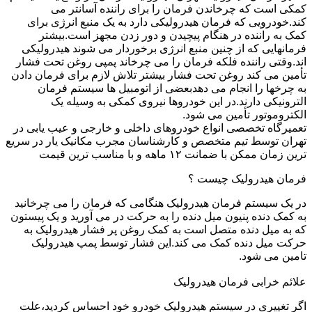
کمکی است که چرخاندن فرمان را برای راننده آسانتر می
کند.خودرویی که فرمان هیدرولیکی دارد به یک منبع انرژی برای
کمک به راننده در هنگام پیچیدن و دور زدن مجهز است.بیشتر
فرمانهایی که از چنین منبع انرژی برخوردار می شوند هیدرولیکی
اند.وقتی راننده فلکه فرمان را می چرخاند پمپی روغن تحت فشار
تأمین می کند روغن تحت فشار بیشتر تلاش لازم برای فرمان دادن
به چرخها را انجام می دهدبعضی از اتومبیل ها سیستم فرمان
الترونیکی دارند.در این خودروها نیروی کمکی به وسیله یک
الکتروموتور تأمین می شود.
تعمیرگاه تخصصی انواع خودروهای داخلی و خارجی و عیب یابی در
تهران توسط تیم متخصص و کارشناسان مجرب مکانیک یار در سریع
ترین زمان ممکن با ضمانت ۱۲ ماهه و با مناسب ترین قیمت
فرمان هیدرولیک چیست ؟
در یک سیستم فرمان هیدرولیک هنگامی که فرمان را می چرخانید
به کمک دنده پنیون میل دنده را به حرکت در می آورید و یک پیستون
که به میل دنده متصل است به کمک روغن پر فشار هیدرولیک به
حرکت میل دنده کمک می کند.این فشار توسط پمپ هیدرولیک
تامین می شود.
علائم خرابی فرمان هیدرولیک
اگر تغییری در سیستم هیدرولیک خودرو خود احساس کردید،علت