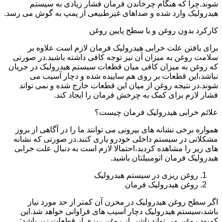
شوند.چرا که هنگام چرخاندن فرمان فشار زیادی به سیستم
هیدرولیک وارد شده و صداهای غیرطبیعی از پمپ به گوش می رسد.
کارکرد بدون روغن و یا سطح پایین روغن
برای یافتن علت خرابی هیدرولیک فرمان لازم است علاوه بر
سلامت روغن به میزان آن نیز توجه کافی داشته باشید.در صورتی
که روغن به میزان کافی میان قطعات سیستم هیدرولیک در جریان
نباشد،این قطعات بر روی هم ساییده شده و دچار آسیب می
شوند.در نتیجه روغن از میان این قطعات خارج شده و نمی تواند
فشار لازم برای کمک به چرخش فرمان را ایجاد کند.
علائم خرابی هیدرولیک فرمان چیست؟
همواره برخی نشانه های بیرونی می توانند ما را در آگاهی از بروز
مشکلاتی در سیستم داخلی خودرو یاری کنند.در صورتی که نشانه
های زیر را مشاهده کردید،احتمالا لازم است به دنبال علت خرابی
هیدرولیک فرمان اتومبیلتان باشید.
روغن ریزی در سیستم هیدرولیک
روغن هیدرولیک فرمان
اگر سطح روغن هیدرولیک در مخزن آن کمتر از حد مورد نیاز
باشد،سیستم هیدرولیک دچار آسیب های فراوانی خواهد شد.این
کمبود روغن می تواند ناشی از روغن ریزی از قطعات زیر باشد: