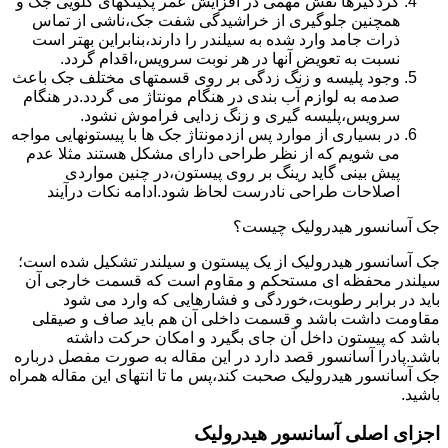
گردگیرها نقش مهمی در افزایش عمر پکینکهای گلویی جک و
همچنین جلوگیری از خراشیدگی شفت جک،ناشی از تماس
ذرات جامد وارد شده به سیلندر را دارند،بنابراین بهتر است
نسبت به تعویض آنها در هر نوبت سرویس،اقدام گردد.
وجود پلیسه و زنگ زدگی بر روی قسمتهای مختلف جک باعث
صدمه به لوازم آب بندی در هنگام مونتاژ می گردد.در هنگام
سرویس،پلیسه گیری و زنگ زدایی فراموش نشود.
در بسیاری از موارد پس ازدمونتاژ جک ها با پیستونهایی مواجه
می شویم که از نظر طراحی دارای مشکل هستند مثلا عدم
پیش بینی گاید رینگ بر روی پیستون،در چنین مواردی
اصلاحات طراحی نادرست لحاظ شود.ادامه نکات درآیند
جک آسانسور هیدرولیک چیست؟
جک آسانسور هیدرولیک از یک پیستون و سیلندر تشکیل شده است؛
سیلندر محفظه ای مستحکم و مقاوم است که قسمت خارجی آن
باید در برابر رطوبت،خوردگی و فشارهایی که وارد می شود
مقاومت داشت باشد و قسمت داخلی آن هم باید صاف و صیقلی
باشد که پیستون داخل آن جای بگیرد و امکان حرکت داشته
باشد.پادرا آسانسور قصد دارد در این مقاله به صورت مفصل درباره
جک آسانسور هیدرولیک صحبت کند،پس ما تا انتهای این مقاله همراه
باشید.
اجزای اصلی آسانسور هیدرولیک