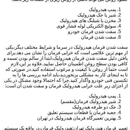
پمپ هیدرولیک
شیر یا جک هیدرولیک
مخزن یا شیلنگ های هیدرولیک
سوئیچ الکتریکی لوله فشار قوی
سفت شدن فرمان خودرو
سفت شدن فرمان
سفت شدن فرمان هیدرولیک در سرما و شرایط مختلف دیگر،یکی
از مهم ترین علائمی است که خرابی فرمان را نشان می دهد.برای
یافتن دلیل سفت شدن فرمان هیدرولیک،ابتدا از سالم بودن تسمه و
کافی بودن سطح روغن اطمینان حاصل نمایید.علاوه بر این،لازم
است حتما از روغن با کیفیت و مرغوب استفاده کنید.در صورتی که
تا به اینجای کار به مشکلی برنخوردید،باید ادامه بررسی ها را به
تکنسین فنی خودرو واگذار کنید.چرا که احتمالا وجود مشکل در یکی
از اجزای زیر علت خرابی هیدرولیک فرمان و سفت شدن آن است:
پمپ هیدرولیک
شیر هیدرولیک فرمان(مقسم)
جک دو طرفه هیدرولیک
جعبه فرمان یا قطعات سیستم تعلیق
بهترین تعمیرگاه فرمان هیدرولیک در تهران
تعمیر فرمان هیدرولیک تهران:هیدرولیک فرمان،در واقع یک سیستم