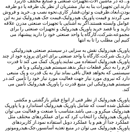
و...که در ماشین آلات،تجهیزات صنعتی و صنایع مختلف کاربرد
دارند.این تجهیزات بنا به نیاز مشتریان از نظر یک طرفه یا دو طرفه
بودن،ابعاد،ظرفیت و توان،فشار کاری،نحوه نصب و...خرید و فروش
می گردند و قیمت پاورپک هیدرولیک،قیمت جک هیدرولیک نیز به این
عوامل وابسته هستند.اگر به آشنایی با تجهیزات صنعتی مدرن علاقه
دارید و یا قصد خرید پاورپک هیدرولیک و تجهیزات صنعتی را برای
مجموعه،شرکت،کارگاه یا واحد صنعتی خود را دارید پیشنهاد می
کنیم این مطلب را تا به انتها
پاورپک هیدرولیک نقش به سزایی در سیستم صنعتی هیدرولیکی
دارد.یک شرکت،کارگاه یا واحد صنعتی برای اجرای پروژه خود از چند
پاورپک هیدرولیک استفاده می نمایند.پاورپک کمک می کند تا قدرت
لازم را به دیگر قطعات دیگر بدهد.سیستم هیدرولیکی و یا هر
سیستمی که بخواهد فعال باقی بماند نیاز به یک قدرت و یک منبعی
دارد که نیروی مورد نیاز جهت فعالیت مورد نیاز خود را تأمین کند.در
سیستم هیدرولیکی این منبع قدرت را پاورپک هیدرولیک تأمین می
کند.
پاورپک هیدرولیک از نظر فنی از انواع فیلتر بازگشتی و مکشی
تشکیل شده است که شامل پاورپک هیدرولیک استاندارد و یا پاورپک
هیدرولیک میکرو و...می باشد.متناسب با صنعت و فعالیت می توان
پاورپک هیدرولیک را انتخاب کرد که برای عملکردهای مختلف مثل
عملکرد جدا از هم و یا عملکرد دوبل استفاده نمود.از کاربردهای
پاورپک هیدرولیک می توان در منبع تغذیه آسانسور،جک،هیدروموتور