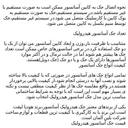
نحوه اتصال جک به کابین آسانسور ممکن است به صورت مستقیم یا
غیر مستقیم باشد.در سیستم مستقیم،جک به صورت مستقیم به
یوک کابین یا کارسلینگ متصل می شود.در سیستم غیر مستقیم،جک
توسط سیم بکسل به کابین متصل می شود.
تعداد جک آسانسور هیدرولیک
متناسب با ظرفیت بار،وزن و ابعاد کابین آسانسور می توان از یک یا
دو جک استفاده کرد.در برخی آسانسورهای خاص ممکن است تعداد
جک ها بیشتر هم شوند اما در حالت نرمال و در اکثر موارد
آسانسورها دارای یک جک و یا دو جک (جک دوبل)هستند.
کیفیت انواع جک آسانسور
تمامی انواع جک های آسانسور در صورتی که با کیفیت بالا ساخته
شوند و نصب آنها به درستی انجام شود،از کیفیت بالایی برخوردار
هستند.در واقع مقایسه جک ها از نظر کیفیت منطقی نیست و نکته
ی بسیار مهم است این است که با توجه به شرایط ساختمانی
مناسب ترین مدل جک آسانسور هیدرولیک انتخاب شود.
یکی از برندهای معتبر جک هیدرولیک آسانسور،برند هودپا لیفت
است.این برند با به کارگیری با کیفیت ترین قطعات و لوازم،ساخت
شرکت بلین آلمان است.
قیمت جک آسانسور هیدرولیک