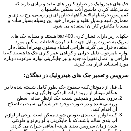
جک های هیدرولیک در صنایع کاربر های مفید و زیادی دارند که
شامل:بلند کردن ماشین آلات سنگین،ماشینهای
کمپرسور،جرثقیلها،پالایشگاهها،حفاریهای زیر زمینی،برج سازی و
معماری،کلیه وسایل نقلیه و غیره از خود این وسیله بسیار ساده و
مفید یا مکانیزم کار آن استفاده می شود.
جکهای زیر دارای فشار کاری 400 bar هستند و مشابه جک های
اینرپک به صورت پرتابل جهت بلند کردن قطعات سنگین مورد
استفاده قرار می گیرند.طراحی اشتباه پیستون بهمراه استفاده از
لوازم نامرغوب دلیل خرابی و کوتاهی عمر کاری جک ها هستند که با
طراحی و اعمال تغییرات جدید و نیز جایگزینی لوازم مرغوب دوباره
مورد استفاده قرار می گیرند.
سرویس و تعمیر جک های هیدرولیک در دهگلان
:
قبل از دمونتاژ،کلیه سطوح جک بطور کامل شسته شده تا در
هنگام مونتاژ از ورود ذرات آلودگی جلوگیری شود.
درون سیلندر و همچنین شفت جک ازنظر صافی سطح
بررسی شده و در صورت وجود خراشیدگی نسبت به اصلاح
آن اقدام کنید.
کلیه لوازم آب بندی تعویض شوند.ممکن است برخی از لوازم
آب بندی سالم باشند،که با جایگزینی با لوازم نو و طولانی
شدن زمان سرویس بعدی هزینه اضافی جبران می گردد.