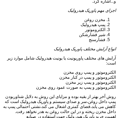
و...اشاره کرد.
اجزای مهم پاورپک هیدرولیک
مخزن روغن
پمپ هیدرولیک
الکتروموتور
شیر فشارشکن
فشارسنج
انواع آرایش مختلف پاورپک هیدرولیک
آرایش های مختلف پاوریونیت یا یونیت هیدرولیک شامل موارد زیر
است:
الکتروموتور و پمپ روی مخزن
الکتروموتور و پمپ در کنار مخزن
الکتروموتور و پمپ زیر مخزن
الکتروموتور و پمپ به صورت عمود روی مخزن
روش آخر بهتر از بقیه بوده و مزایای این روش به دلایل شناوربودن
پمپ داخل روغن،سر و صدای سیستم و پاورپک هیدرولیک است که
کاهش می یابد،فضای کمتری اشغال می کند،نشتی احتمالی پمپ به
داخل مخزن ریخته و در این حالت روغن به هدر نخواهد رفت.
اهمیت خرید پاورپک هیدرولیک جهت استفاده در صنایع