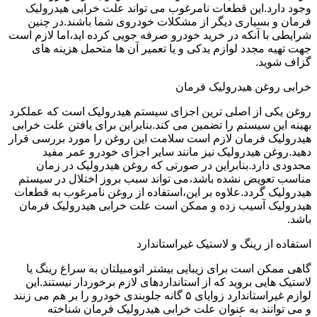
وجود دارد.این قطعات نامرغوب می تواند علت خرابی هیدرولیک
فرمان و بسیاری دیگر از مشکلات خودروی شما باشند.در چنین
شرایطی با آنکه در خرید خودرو صرفه جویی کرده اید،اما لازم است
جهت تهیه مجدد لوازم یدکی و یا تعمیر آن ها متحمل هزینه های
گزاف شوید.
خرابی روغن هیدرولیک فرمان
روغن یکی از اصلی ترین اجزای سیستم هیدرولیک است که عملکرد
بهینه این سیستم را تضمین می کند.بنابراین برای یافتن علت خرابی
هیدرولیک فرمان لازم است سلامت این روغن را مورد بررسی قرار
دهید.روغن هیدرولیک نیز مانند سایر اجزای خودرو عمر مفید
محدودی دارد.بنابراین در صورتی که روغن هیدرولیک در زمان
مناسب تعویض نشده باشد،می تواند سبب بروز اختلال در سیستم
هیدرولیک گردد.علاوه بر این،استفاده از روغن نامرغوب به قطعات
هیدرولیک آسیب زده و ممکن است علت خرابی هیدرولیک فرمان
باشد.
استفاده از رینگ و لاستیک غیراستاندارد
گاهی ممکن است برای زیبایی بیشتر اتومبیلتان به سراغ رینگ یا
لاستیک هایی بروید که از استانداردهای لازم برخوردار نیستند.این
لوازم غیراستاندارد زوایای ۵ گانه جلوبندی خودرو را بر هم می زنند
و می توانند به عنوان علت خرابی هیدرولیک فرمان شناخته