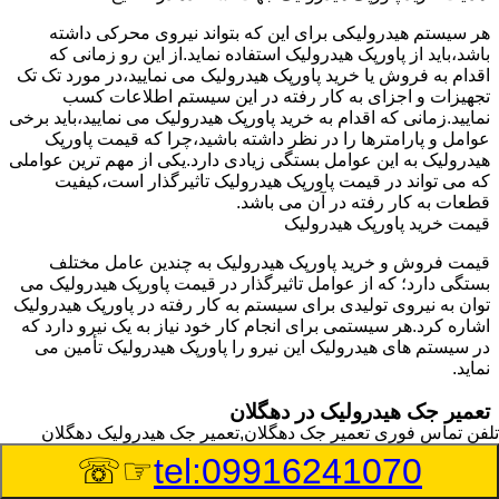
هر سیستم هیدرولیکی برای این که بتواند نیروی محرکی داشته
باشد،باید از پاورپک هیدرولیک استفاده نماید.از این رو زمانی که
اقدام به فروش یا خرید پاورپک هیدرولیک می نمایید،در مورد تک تک
تجهیزات و اجزای به کار رفته در این سیستم اطلاعات کسب
نمایید.زمانی که اقدام به خرید پاورپک هیدرولیک می نمایید،باید برخی
عوامل و پارامترها را در نظر داشته باشید،چرا که قیمت پاورپک
هیدرولیک به این عوامل بستگی زیادی دارد.یکی از مهم ترین عواملی
که می تواند در قیمت پاورپک هیدرولیک تاثیرگذار است،کیفیت
قطعات به کار رفته در آن می باشد.
قیمت خرید پاورپک هیدرولیک
قیمت فروش و خرید پاورپک هیدرولیک به چندین عامل مختلف
بستگی دارد؛ که از عوامل تاثیرگذار در قیمت پاورپک هیدرولیک می
توان به نیروی تولیدی برای سیستم به کار رفته در پاورپک هیدرولیک
اشاره کرد.هر سیستمی برای انجام کار خود نیاز به یک نیرو دارد که
در سیستم های هیدرولیک این نیرو را پاورپک هیدرولیک تأمین می
نماید.
تعمیر جک هیدرولیک در دهگلان
تلفن تماس فوری
تعمیر جک دهگلان,تعمیر جک هیدرولیک دهگلان
وسیله‎ای که با عملکرد خود موجب بلند شدن اهرم و یا وزن سنگین
☞☏
tel:09916241070
در یک قسمت می گردد را جک هیدرولیک می نامند.جک هیدرولیک
نیاز به برق داشته و در بعضی مواقع با استفاده از روغن کار می