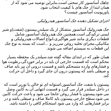
چاهک آسانسور کار سختی است،بنابراین توصیه می شود که از
همان ابتدا از جک های با کیفیت انتخاب شود.
پاوریونیت آسانسور چیست؟
اجزای تشکیل دهنده جک آسانسور هیدرولیکی
جک هیدرولیک آسانسور متشکل از یک سیلندر،پیستون (شفت)و شیر
ایمنی ترکیدگی است.همچنین جک هیدرولیک آسانسور شامل
قطعات دیگری مانند شیر هواگیری،انواع اتصالات هیدرولیکی و
مکانیکی،مجرای تخلیه روغن سرریز و …است که بسته به نوع جک
این قطعات به سیستم اضافه می شوند.
همان طور که در ابتدای مقاله گفته شد،سیلندر یک محفظه بسیار
محکم است که قسمت خارجی آن باید در برابر خوردگی،رطوبت هوا
و فشارهای وارده متسحکم باشد و قسمت درونی آن نیز باید صاف
و صیقلی باشد که پیستون درون آن جای گیرد و داخل آن حرکت
کند.
پیستون یا شفت جک آسانسور،استوانه ای تو خالی یا تورپر است که
در داخل سیلندر قرار می گیرد و قسمت انتهایی آن به کابین وصل
می شود.پیستون با فشار روغن جابجا می شود و باعث حرکت کابین
می شود.سطح خارجی پیستون باید کاملا صاف و صیقلی باشد و در
برابر فشارهایی که وارد می شود استحکام کافی را داشته باشد.