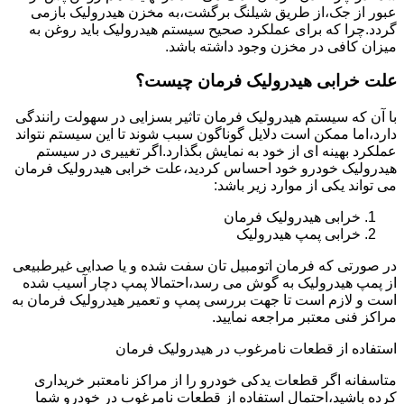
عبور از جک،از طریق شیلنگ برگشت،به مخزن هیدرولیک بازمی
گردد.چرا که برای عملکرد صحیح سیستم هیدرولیک باید روغن به
میزان کافی در مخزن وجود داشته باشد.
علت خرابی هیدرولیک فرمان چیست؟
با آن که سیستم هیدرولیک فرمان تاثیر بسزایی در سهولت رانندگی
دارد،اما ممکن است دلایل گوناگون سبب شوند تا این سیستم نتواند
عملکرد بهینه ای از خود به نمایش بگذارد.اگر تغییری در سیستم
هیدرولیک خودرو خود احساس کردید،علت خرابی هیدرولیک فرمان
می تواند یکی از موارد زیر باشد:
خرابی هیدرولیک فرمان
خرابی پمپ هیدرولیک
در صورتی که فرمان اتومبیل تان سفت شده و یا صدایی غیرطبیعی
از پمپ هیدرولیک به گوش می رسد،احتمالا پمپ دچار آسیب شده
است و لازم است تا جهت بررسی پمپ و تعمیر هیدرولیک فرمان به
مراکز فنی معتبر مراجعه نمایید.
استفاده از قطعات نامرغوب در هیدرولیک فرمان
متاسفانه اگر قطعات یدکی خودرو را از مراکز نامعتبر خریداری
کرده باشید،احتمال استفاده از قطعات نامرغوب در خودرو شما