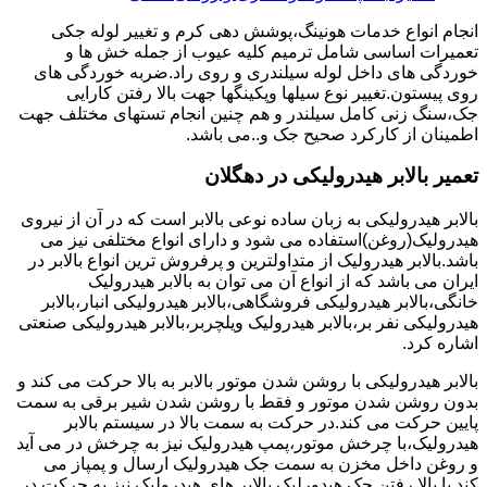
انجام انواع خدمات هونینگ،پوشش دهی کرم و تغییر لوله جکی
تعمیرات اساسی شامل ترمیم کلیه عیوب از جمله خش ها و
خوردگی های داخل لوله سیلندری و روی راد.ضربه خوردگی های
روی پیستون.تغییر نوع سیلها وپکینگها جهت بالا رفتن کارایی
جک،سنگ زنی کامل سیلندر و هم چنین انجام تستهای مختلف جهت
اطمینان از کارکرد صحیح جک و..می باشد.
تعمیر بالابر هیدرولیکی در دهگلان
بالابر هیدرولیکی به زبان ساده نوعی بالابر است که در آن از نیروی
هیدرولیک(روغن)استفاده می شود و دارای انواع مختلفی نیز می
باشد.بالابر هیدرولیک از متداولترین و پرفروش ترین انواع بالابر در
ایران می باشد که از انواع آن می توان به بالابر هیدرولیک
خانگی،بالابر هیدرولیکی فروشگاهی،بالابر هیدرولیکی انبار،بالابر
هیدرولیکی نفر بر،بالابر هیدرولیک ویلچربر،بالابر هیدرولیکی صنعتی
اشاره کرد.
بالابر هیدرولیکی با روشن شدن موتور بالابر به بالا حرکت می کند و
بدون روشن شدن موتور و فقط با روشن شدن شیر برقی به سمت
پایین حرکت می کند.در حرکت به سمت بالا در سیستم بالابر
هیدرولیک،با چرخش موتور،پمپ هیدرولیک نیز به چرخش در می آید
و روغن داخل مخزن به سمت جک هیدرولیک ارسال و پمپاز می
کند.با بالا رفتن جک هیدورلیک بالابر های هیدرولیک نیز به حرکت در