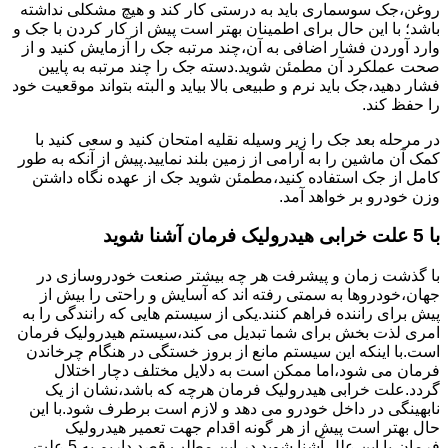
روغن،جک سوسماری باید به درستی کار کند و هیچ مشکلی نداشته
باشد؛ با این حال برای اطمینان بهتر است پیش از کار کردن با جک و
وارد آوردن فشار اضافی به آن،چند مرتبه جک را آزمایش کنید و از
صحت عملکرد آن مطمئن شوید.دسته جک را چند مرتبه به پایین
فشار دهید،جک باید نرم و طبیعی بالا بیاید و البته بتواند موقعیت خود
را حفظ کند.
در مرحله بعد جک را زیر وسیله نقلیه امتحان کنید و سعی کنید با
کمک آن ماشین را به آرامی از زمین بلند نمایید.پیش از آنکه به طور
کامل از جک استفاده کنید،مطمئن شوید جک از عهده نگاه داشتن
وزن خودرو بر خواهد آمد.
با 5 علت خرابی هیدرولیک فرمان آشنا شوید
با گذشت زمان و پیشرفت هر چه بیشتر صنعت خودروسازی در
جهان،خودروها به سمتی رفته اند که آسایش و راحتی را بیش از
پیش برای راننده فراهم کنند.یکی از سیستم هایی که رانندگی را به
امری لذت بخش برای شما تبدیل می کند،سیستم هیدرولیک فرمان
است.با اینکه این سیستم مانع از بروز خستگی در هنگام چرخاندن
فرمان می شود،اما ممکن است به دلایل مختلف دچار اختلال
گردد.علت خرابی هیدرولیک فرمان هرچه که باشد،نشان از یک
نابهینگی در داخل خودرو می دهد و لازم است برطرف شود.با این
حال بهتر است پیش از هر گونه اقدام جهت تعمیر هیدرولیک
فرمان،با این علل آشنا شوید.در این مطلب قصد داریم به 5 علت