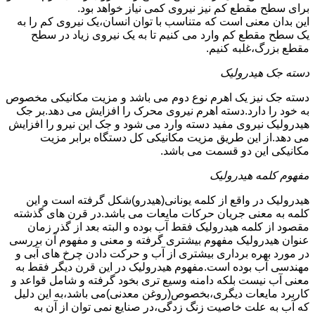
برای سطح مقطع کم نیز نیروی کمی نیاز خواهد بود.
این بدان معنی است که متناسب با توان انسان،یک نیروی کم را به
یک سطح مقطع کم وارد می کنیم تا به یک نیروی زیاد در سطح
مقطع بزرگ،غلبه کنیم.
دسته جک هیدرولیک
دسته جک نیز یک اهرم نوع دوم می باشد و مزیت مکانیکی مخصوص
به خود را دارد.دسته اهرم نیروی محرک را افزایش می دهد.بر جک
هیدرولیک نیروی مفید دسته وارد می شود و جک این نیرو را افزایش
می دهد.از این طریق مزیت مکانیکی کل دستگاه برابر مزیت
مکانیکی این دو قسمت می باشد.
مفهوم کلمه هیدرولیک
هیدرولیک در واقع از کلمه یونانی(هیدرو)شکل گرفته است و این
کلمه به معنی جریان حرکات مایعات می باشد.در قرن های گذشته
مقصود از کلمه هیدرولیک فقط آب بوده و البته بعد از گذر زمان
عنوان هیدرولیک مفهوم بیشتری گرفته و معنی و مفهوم آن بررسی
در مورد بهره برداری بیشتری از آب و حرکت دادن چرخ های آبی و
مهندسی آب بوده است.مفهوم هیدرولیک در این قرن دیگر فقط به
معنی آب نیست بلکه دامنه وسیع تری بخود گرفته و شامل قواعد و
کاربرد مایعات دیگری،بخصوص(روغن معدنی)می باشد،به این دلیل
که آب به علت خاصیت زنگ زدگی،در صنایع نمی توان از آن به