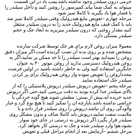
جرمی درون سیلندر وجود نداشته باشد.پمپ باد در این قسمت
میتواند به کمک شما بیاید.کمپرسور را روشن کنید و داخل سیلندر را
با فشار هوا باد بگیرید تا کاملا تمیز شود.
مرحله چهارم –تعویض مایع هیدرولیک وقتی سیلندر کاملا تمیز شد
باید با کمک قیف مایع هیدرولیک جدید را به درون سیلندر منتقل
کنید.مقدار روغنی که درون سیلندر میریزید به ابعاد جک و حجم
سیلندر بستگی دارد.
معمولا میزان روغن لازم برای هر جک توسط شرکت سازنده
مشخص شده و بر روی بدنه آن نصب گردیده است.اگر میزان دقیق
روغن را نمیدانید بهتر است سیلندر را تا حد ممکن پر نمایید.اگر به
روغن هیدرولیک دسترسی ندارید از روغن موتور ۳۰ به عنوان
جایگزین استفاده کنید ولی به خاطر داشته باشید در اولین فرصت
مجدداروغن را تعویض نموده واز روغن هیدرولیک برای پر کردن
سیلندر جک استفاده نمایید.
مرحله پنجم –تعویض درپوش سیلندر درپوش پلاستیکی را که از
بالای سیلندر جدا کرده بودید به دقت بررسی کنید،حتی اگر درپوش
جدید خریده اید،پیش از بستن؛ مطمئن شوید هیچ گونه خردگی یا
خراشی نداشته باشد.باپارچه ان را تمکیز کنید تا هیچ نوع گرد و غبار
وآلودگی روی آن نباشد.درپوش را روی سیلندر قرار داده و با
ملایمت سفت نمایید.درپوش باید کاملا صاف و بدون مشکل روی
سیلندر قرار بگیرد.اگر درپوش به درستی در جای خود سوار
نشود،هوا وارد سیلندر شده و جک به درستی کار نخواهد کرد.
مرحل ششم –آزمایش بعد از انجام مراحل قبلی و تعویض