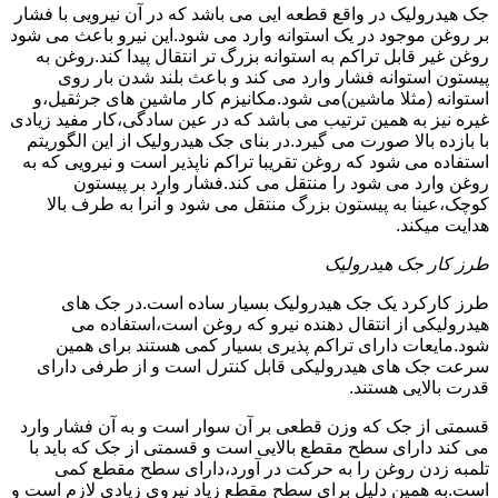
جک هیدرولیک در واقع قطعه ایی می باشد که در آن نیرویی با فشار
بر روغن موجود در یک استوانه وارد می شود.این نیرو باعث می شود
روغن غیر قابل تراکم به استوانه بزرگ تر انتقال پیدا کند.روغن به
پیستون استوانه فشار وارد می کند و باعث بلند شدن بار روی
استوانه (مثلا ماشین)می شود.مکانیزم کار ماشین های جرثقیل،و
غیره نیز به همین ترتیب می باشد که در عین سادگی،کار مفید زیادی
با بازده بالا صورت می گیرد.در بنای جک هیدرولیک از این الگوریتم
استفاده می شود که روغن تقریبا تراکم ناپذیر است و نیرویی که به
روغن وارد می شود را منتقل می کند.فشار وارد بر پیستون
کوچک،عینا به پیستون بزرگ منتقل می شود و آنرا به طرف بالا
هدایت میکند.
طرز کار جک هیدرولیک
طرز کارکرد یک جک هیدرولیک بسیار ساده است.در جک های
هیدرولیکی از انتقال دهنده نیرو که روغن است،استفاده می
شود.مایعات دارای تراکم پذیری بسیار کمی هستند برای همین
سرعت جک های هیدرولیکی قابل کنترل است و از طرفی دارای
قدرت بالایی هستند.
قسمتی از جک که وزن قطعی بر آن سوار است و به آن فشار وارد
می کند دارای سطح مقطع بالایی است و قسمتی از جک که باید با
تلمبه زدن روغن را به حرکت در آورد،دارای سطح مقطع کمی
است.به همین دلیل برای سطح مقطع زیاد نیروی زیادی لازم است و