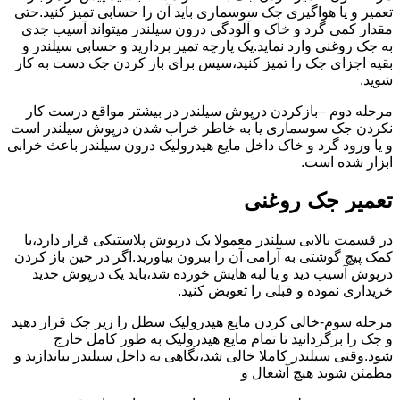
تعمیر و یا هواگیری جک سوسماری باید آن را حسابی تمیز کنید.حتی
مقدار کمی گرد و خاک و آلودگی درون سیلندر میتواند آسیب جدی
به جک روغنی وارد نماید.یک پارچه تمیز بردارید و حسابی سیلندر و
بقیه اجزای جک را تمیز کنید،سپس برای باز کردن جک دست به کار
شوید.
مرحله دوم –بازکردن درپوش سیلندر در بیشتر مواقع درست کار
نکردن جک سوسماری یا به خاطر خراب شدن درپوش سیلندر است
و یا ورود گرد و خاک داخل مایع هیدرولیک درون سیلندر باعث خرابی
ابزار شده است.
تعمیر جک روغنی
در قسمت بالایی سیلندر معمولا یک درپوش پلاستیکی قرار دارد،با
کمک پیچ گوشتی به آرامی آن را بیرون بیاورید.اگر در حین باز کردن
درپوش آسیب دید و یا لبه هایش خورده شد،باید یک درپوش جدید
خریداری نموده و قبلی را تعویض کنید.
مرحله سوم-خالی کردن مایع هیدرولیک سطل را زیر جک قرار دهید
و جک را برگردانید تا تمام مایع هیدرولیک به طور کامل خارج
شود.وقتی سیلندر کاملا خالی شد،نگاهی به داخل سیلندر بیاندازید و
مطمئن شوید هیچ آشغال و