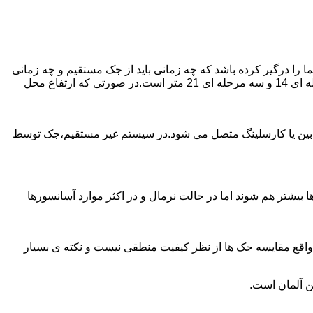
را درگیر کرده باشد که چه زمانی باید از جک مستقیم و چه زمانی
از جک غیرمستقیم استفاده کنیم؟ جک های مستقیم تا 21 متر را ساپورت می کنند و این مقدار در جک تلسکوپی تک مرحله ای 7 متر،دو مرحله ای 14 و سه مرحله ای 21 متر است.در صورتی که ارتفاع محل
ابین یا کارسلینگ متصل می شود.در سیستم غیر مستقیم،جک توسط
بیشتر هم شوند اما در حالت نرمال و در اکثر موارد آسانسورها
ر واقع مقایسه جک ها از نظر کیفیت منطقی نیست و نکته ی بسیار
ن آلمان است.