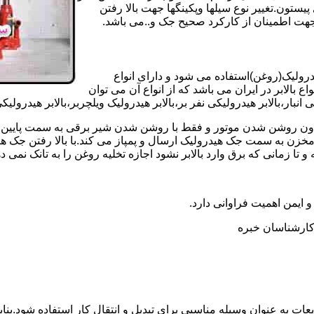
تون.تغییر نوع سیلها وپکینگها جهت بالا رفتن
هت اطمینان از کارکرد صحیح جک و..می باشد.
یدرولیک(روغن)استفاده می شود و دارای انواع
ع بالابر در ایران می باشد که از انواع آن می توان
 انبار،بالابر هیدرولیکی نفر بر،بالابر هیدرولیک ویلچربر،بالابر هیدرول
و بدون روشن شدن موتور و فقط با روشن شدن شیر برقی به سمت پایین 
ن به سمت جک هیدرولیک ارسال و پمپاز می کند.با بالا رفتن جک هیدو
 زمانی که برق وارد بالابر نشود اجازه تخلیه روغن را به تانک نمی ده
 و ایمن اهمیت فراوانی دارد.
ر کارشناسان خبره
عات به عنوان وسیله مناسبی برای تبدیل و انتقال کار استفاده شود.بناب