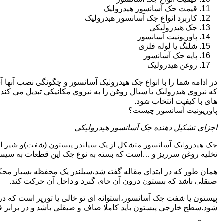
قیمت جک آسانسور هیدرولیک
کاربرد انواع جک آسانسور هیدرولیک
جک هیدرولیکی
پاوریونیت آسانسور
شلنگ یا لوله فلزی
پایه جک آسانسور
روغن هیدرولیک
در ادامه شما را با انواع جک هیدرولیک آسانسور و چگونگی نصب آنه
که نیروی هیدرولیک یا سیال روغن را به نیروی مکانیکی تبدیل می کند
های با کیفیت انتخاب شود.
پاوریونیت آسانسور چیست؟
اجزای تشکیل دهنده جک آسانسور هیدرولیکی
جک هیدرولیک آسانسور متشکل از یک سیلندر،پیستون (شفت)و شیر ای
تخلیه روغن سرریز و …است که بسته به نوع جک این قطعات به سیس
همان طور که در ابتدای مقاله گفته شد،سیلندر یک محفظه بسیار مح
صیقلی باشد که پیستون درون آن جای گیرد و داخل آن حرکت کند.
پیستون یا شفت جک آسانسور،استوانه ای تو خالی یا تورپر است که د
شود.سطح خارجی پیستون باید کاملا صاف و صیقلی باشد و در برابر ف