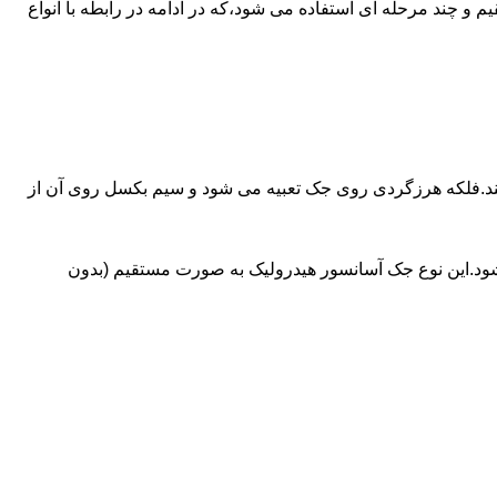
ای آسانسورهایی که ظرفیتشان بیش از 30 تن است از جک های غیرمستقیم و چند مرحله ای استفاده می شود،که در ادامه در رابطه با انواع
کند.فلکه هرزگردی روی جک تعبیه می شود و سیم بکسل روی آن از
شود.این نوع جک آسانسور هیدرولیک به صورت مستقیم (بدون