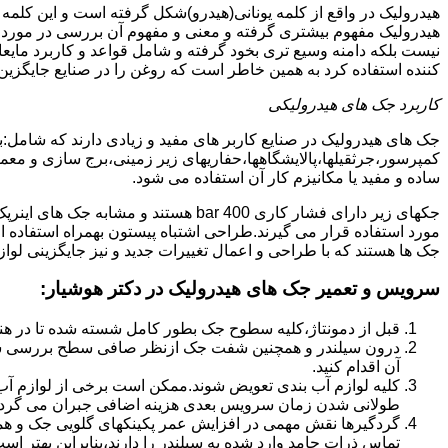
هیدرولیک در واقع از کلمه یونانی(هیدرو)شکل گرفته است و این کلمه
هیدرولیک مفهوم بیشتری گرفته و معنی و مفهوم آن بررسی در مورد 
نیست بلکه دامنه وسیع تری بخود گرفته و شامل قواعد و کاربرد مای
کننده استفاده کرد به همین خاطر است که روغن را در صنایع جایگزین
کاربرد جک های هیدرولیکی
جک های هیدرولیک در صنایع کاربر های مفید و زیادی دارند که شامل:
کمپرسور،جرثقیلها،پالایشگاهها،حفاریهای زیر زمینی،برج سازی و معمار
ساده و مفید یا مکانیزم کار آن استفاده می شود.
جکهای زیر دارای فشار کاری 400 bar هستند
مورد استفاده قرار می گیرند.طراحی اشتباه پیستون بهمراه استفاده ا
جک ها هستند که با طراحی و اعمال تغییرات جدید و نیز جایگزینی لواز
سرویس و تعمیر جک های هیدرولیک در دکتر هوشیار
:
قبل از دمونتاژ،کلیه سطوح جک بطور کامل شسته شده تا در هنگ
درون سیلندر و همچنین شفت جک ازنظر صافی سطح بررسی ش
آن اقدام کنید.
کلیه لوازم آب بندی تعویض شوند.ممکن است برخی از لوازم آب بن
طولانی شدن زمان سرویس بعدی هزینه اضافی جبران می گردد
گردگیرها نقش مهمی در افزایش عمر پکینکهای گلویی جک و ه
تماس ذرات جامد وارد شده به سیلندر را دارند،بنابراین بهتر ا