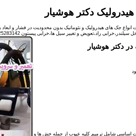
هیدرولیک دکتر هوشیار
انواع جک های هیدرولیک و نئوماتیک بدون محدودیت در فشار و ابعاد ب
راد،تعویض و تغییر سیل ها،خرابی پیستون 09125283142 آقای مهدی ابراهیمی
در دکتر هوشیار
د
ات اساسی شامل ترمیم کلیه عیوب از جمله خش ها و