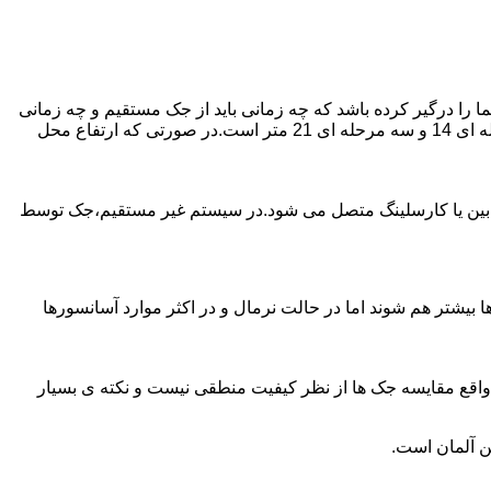
را درگیر کرده باشد که چه زمانی باید از جک مستقیم و چه زمانی
از جک غیرمستقیم استفاده کنیم؟ جک های مستقیم تا 21 متر را ساپورت می کنند و این مقدار در جک تلسکوپی تک مرحله ای 7 متر،دو مرحله ای 14 و سه مرحله ای 21 متر است.در صورتی که ارتفاع محل
ابین یا کارسلینگ متصل می شود.در سیستم غیر مستقیم،جک توسط
بیشتر هم شوند اما در حالت نرمال و در اکثر موارد آسانسورها
ر واقع مقایسه جک ها از نظر کیفیت منطقی نیست و نکته ی بسیار
ن آلمان است.