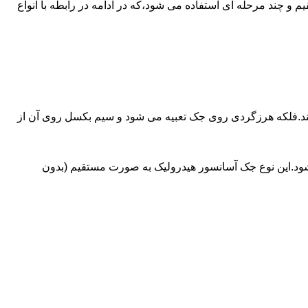
ای آسانسورهایی که ظرفیتشان بیش از 30 تن است از جک های غیرمستقیم و چند مرحله ای استفاده می شود،که در ادامه در رابطه با انواع
کند.فلکه هرزگردی روی جک تعبیه می شود و سیم بکسل روی آن از
شود.این نوع جک آسانسور هیدرولیک به صورت مستقیم (بدون