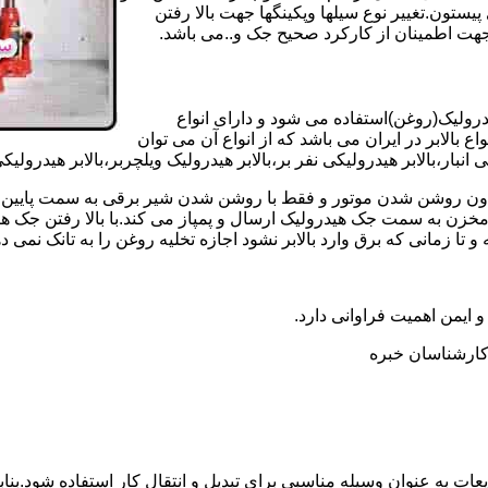
تون.تغییر نوع سیلها وپکینگها جهت بالا رفتن
هت اطمینان از کارکرد صحیح جک و..می باشد.
یدرولیک(روغن)استفاده می شود و دارای انواع
ع بالابر در ایران می باشد که از انواع آن می توان
 انبار،بالابر هیدرولیکی نفر بر،بالابر هیدرولیک ویلچربر،بالابر هیدرول
و بدون روشن شدن موتور و فقط با روشن شدن شیر برقی به سمت پایین 
ن به سمت جک هیدرولیک ارسال و پمپاز می کند.با بالا رفتن جک هیدو
 زمانی که برق وارد بالابر نشود اجازه تخلیه روغن را به تانک نمی ده
 و ایمن اهمیت فراوانی دارد.
ر کارشناسان خبره
عات به عنوان وسیله مناسبی برای تبدیل و انتقال کار استفاده شود.بناب