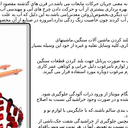
 به معنی جریان حرکات مایعات می باشد.در قرن های گذشته مقصود از ک
بهره برداری بیشتری از آب و حرکت دادن چرخ های آبی و مهندسی آب 
عات دیگری،بخصوص(روغن معدنی)می باشد،به این دلیل که آب به علت خا
 آب کردند چون خاصیت زنگ زدگی ندارد،امروزه در صنایع از آن مخصوصا
بلند کردن ماشین آلات سنگین،ماشینهای
ی،کلیه وسایل نقلیه و غیره از خود این وسیله بسیار
 و مشابه جک های اینرپک به صورت پرتابل جهت بلند کردن قطعات سنگین
ز لوازم نامرغوب دلیل خرابی و کوتاهی عمر کاری
م مرغوب دوباره مورد استفاده قرار می گیرند.
ام مونتاژ از ورود ذرات آلودگی جلوگیری شود.
ده و در صورت وجود خراشیدگی نسبت به اصلاح
دی سالم باشند،که با جایگزینی با لوازم نو و
.
مچنین جلوگیری از خراشیدگی شفت جک،ناشی از
ست نسبت به تعویض آنها در هر نوبت سرویس،اقدام