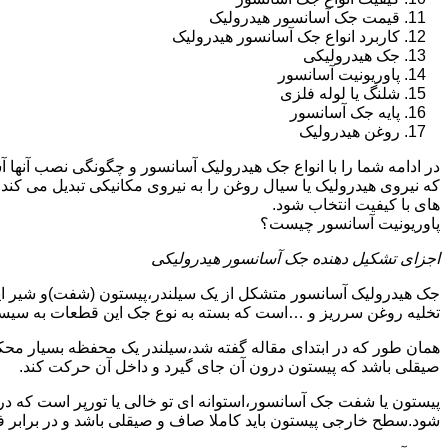
قیمت جک آسانسور هیدرولیک
کاربرد انواع جک آسانسور هیدرولیک
جک هیدرولیکی
پاوریونیت آسانسور
شلنگ یا لوله فلزی
پایه جک آسانسور
روغن هیدرولیک
در ادامه شما را با انواع جک هیدرولیک آسانسور و چگونگی نصب آنه
که نیروی هیدرولیک یا سیال روغن را به نیروی مکانیکی تبدیل می کند
های با کیفیت انتخاب شود.
پاوریونیت آسانسور چیست؟
اجزای تشکیل دهنده جک آسانسور هیدرولیکی
جک هیدرولیک آسانسور متشکل از یک سیلندر،پیستون (شفت)و شیر ای
تخلیه روغن سرریز و …است که بسته به نوع جک این قطعات به سیس
همان طور که در ابتدای مقاله گفته شد،سیلندر یک محفظه بسیار مح
صیقلی باشد که پیستون درون آن جای گیرد و داخل آن حرکت کند.
پیستون یا شفت جک آسانسور،استوانه ای تو خالی یا تورپر است که د
شود.سطح خارجی پیستون باید کاملا صاف و صیقلی باشد و در برابر ف