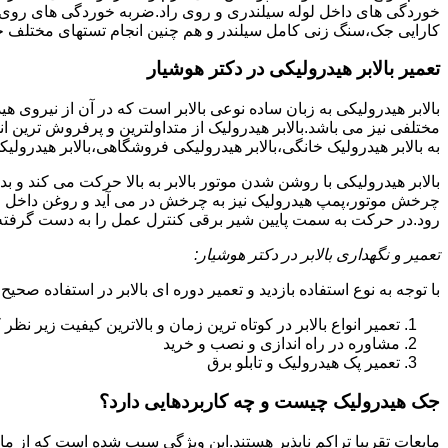
خوردگی های داخل لوله سیلندری و روی راد.ضربه خوردگی های روی پیس
کارایی جک،سنگ زنی کامل سیلندر و هم چنین انجام تستهای مختلف ج
تعمیر بالابر هیدرولیکی در دکتر هوشیار
بالابر هیدرولیکی به زبان ساده نوعی بالابر است که در آن از نیروی ه
مختلفی نیز می باشد.بالابر هیدرولیک از متداولترین و پرفروش ترین انوا
به بالابر هیدرولیک خانگی،بالابر هیدرولیکی فروشگاهی،بالابر هیدرولیکی
بالابر هیدرولیکی با روشن شدن موتور بالابر به بالا حرکت می کند 
چرخش موتور،پمپ هیدرولیک نیز به چرخش در می آید و روغن داخل مخز
رود.در حرکت به سمت پایین شیر برقی کنترل عمل را به دست گرفته و تا
تعمیر و نگهداری بالابر در دکتر هوشیار:
با توجه به نوع استفاده بازدید و تعمیر دوره ای بالابر در استفاده صحیح
تعمیر انواع بالابر در کوتاه ترین زمان و بالاترین کیفیت زیر نظ
مشاوره در راه اندازی و نصب و خرید
تعمیر پک هیدرولیک و تابلو برق
جک هیدرولیک چیست و چه کاربردهایی دارد؟
مایعات تقریبا تراکم ناپذیر هستند.این ویژگی سبب شده است که از مای