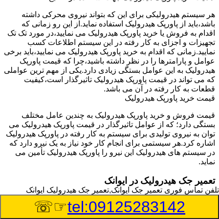
هر سیستم هیدرولیکی برای این که بتواند نیروی محرکی داشته
باشد،باید از پاورپک هیدرولیک استفاده نماید.از این رو زمانی که
اقدام به فروش یا خرید پاورپک هیدرولیک می نمایید،در مورد تک تک
تجهیزات و اجزای به کار رفته در این سیستم اطلاعات کسب
نمایید.زمانی که اقدام به خرید پاورپک هیدرولیک می نمایید،باید برخی
عوامل و پارامترها را در نظر داشته باشید،چرا که قیمت پاورپک
هیدرولیک به این عوامل بستگی زیادی دارد.یکی از مهم ترین عواملی
که می تواند در قیمت پاورپک هیدرولیک تاثیرگذار است،کیفیت
قطعات به کار رفته در آن می باشد.
قیمت خرید پاورپک هیدرولیک
قیمت فروش و خرید پاورپک هیدرولیک به چندین عامل مختلف
بستگی دارد؛ که از عوامل تاثیرگذار در قیمت پاورپک هیدرولیک می
توان به نیروی تولیدی برای سیستم به کار رفته در پاورپک هیدرولیک
اشاره کرد.هر سیستمی برای انجام کار خود نیاز به یک نیرو دارد که
در سیستم های هیدرولیک این نیرو را پاورپک هیدرولیک تأمین می
نماید.
تعمیر جک هیدرولیک در ایوانک
تلفن تماس فوری
تعمیر جک ایوانک,تعمیر جک هیدرولیک ایوانک
وسیله‎ای که با عملکرد خود موجب بلند شدن اهرم و یا وزن سنگین
☞☏
tel:09125283142
در یک قسمت می گردد را جک هیدرولیک می نامند.جک هیدرولیک
نیاز به برق داشته و در بعضی مواقع با استفاده از روغن کار می