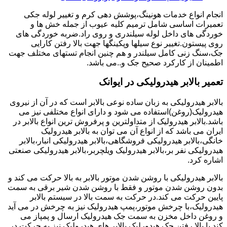
انجام انواع خدمات هونینگ،پوشش دهی کرم و تغییر لوله جکی
تعمیرات اساسی شامل ترمیم کلیه عیوب از جمله خش ها و
خوردگی های داخل لوله سیلندری و روی راد.ضربه خوردگی های
روی پیستون.تغییر نوع سیلها وپکینگها جهت بالا رفتن کارایی
جک،سنگ زنی کامل سیلندر و هم چنین انجام تستهای مختلف جهت
اطمینان از کارکرد صحیح جک و..می باشد.
تعمیر بالابر هیدرولیکی در ایوانک
بالابر هیدرولیکی به زبان ساده نوعی بالابر است که در آن از نیروی
هیدرولیک(روغن)استفاده می شود و دارای انواع مختلفی نیز می
باشد.بالابر هیدرولیک از متداولترین و پرفروش ترین انواع بالابر در
ایران می باشد که از انواع آن می توان به بالابر هیدرولیک
خانگی،بالابر هیدرولیکی فروشگاهی،بالابر هیدرولیکی انبار،بالابر
هیدرولیکی نفر بر،بالابر هیدرولیک ویلچربر،بالابر هیدرولیکی صنعتی
اشاره کرد.
بالابر هیدرولیکی با روشن شدن موتور بالابر به بالا حرکت می کند و
بدون روشن شدن موتور و فقط با روشن شدن شیر برقی به سمت
پایین حرکت می کند.در حرکت به سمت بالا در سیستم بالابر
هیدرولیک،با چرخش موتور،پمپ هیدرولیک نیز به چرخش در می آید
و روغن داخل مخزن به سمت جک هیدرولیک ارسال و پمپاز می
کند.با بالا رفتن جک هیدورلیک بالابر های هیدرولیک نیز به حرکت در