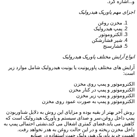
و...اشاره کرد.
اجزای مهم پاورپک هیدرولیک
مخزن روغن
پمپ هیدرولیک
الکتروموتور
شیر فشارشکن
فشارسنج
انواع آرایش مختلف پاورپک هیدرولیک
آرایش های مختلف پاوریونیت یا یونیت هیدرولیک شامل موارد زیر
است:
الکتروموتور و پمپ روی مخزن
الکتروموتور و پمپ در کنار مخزن
الکتروموتور و پمپ زیر مخزن
الکتروموتور و پمپ به صورت عمود روی مخزن
روش آخر بهتر از بقیه بوده و مزایای این روش به دلایل شناوربودن
پمپ داخل روغن،سر و صدای سیستم و پاورپک هیدرولیک است که
کاهش می یابد،فضای کمتری اشغال می کند،نشتی احتمالی پمپ به
داخل مخزن ریخته و در این حالت روغن به هدر نخواهد رفت.
اهمیت خرید پاورپک هیدرولیک جهت استفاده در صنایع