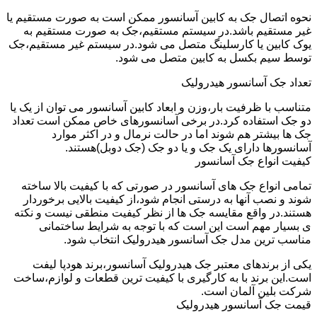
نحوه اتصال جک به کابین آسانسور ممکن است به صورت مستقیم یا
غیر مستقیم باشد.در سیستم مستقیم،جک به صورت مستقیم به
یوک کابین یا کارسلینگ متصل می شود.در سیستم غیر مستقیم،جک
توسط سیم بکسل به کابین متصل می شود.
تعداد جک آسانسور هیدرولیک
متناسب با ظرفیت بار،وزن و ابعاد کابین آسانسور می توان از یک یا
دو جک استفاده کرد.در برخی آسانسورهای خاص ممکن است تعداد
جک ها بیشتر هم شوند اما در حالت نرمال و در اکثر موارد
آسانسورها دارای یک جک و یا دو جک (جک دوبل)هستند.
کیفیت انواع جک آسانسور
تمامی انواع جک های آسانسور در صورتی که با کیفیت بالا ساخته
شوند و نصب آنها به درستی انجام شود،از کیفیت بالایی برخوردار
هستند.در واقع مقایسه جک ها از نظر کیفیت منطقی نیست و نکته
ی بسیار مهم است این است که با توجه به شرایط ساختمانی
مناسب ترین مدل جک آسانسور هیدرولیک انتخاب شود.
یکی از برندهای معتبر جک هیدرولیک آسانسور،برند هودپا لیفت
است.این برند با به کارگیری با کیفیت ترین قطعات و لوازم،ساخت
شرکت بلین آلمان است.
قیمت جک آسانسور هیدرولیک