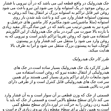
جک هیدرولیک در واقع قطعه ایی می باشد که در آن نیرویی با فشار
بر روغن موجود در یک استوانه وارد می شود.این نیرو باعث می شود
روغن غیر قابل تراکم به استوانه بزرگ تر انتقال پیدا کند.روغن به
پیستون استوانه فشار وارد می کند و باعث بلند شدن بار روی
استوانه (مثلا ماشین)می شود.مکانیزم کار ماشین های جرثقیل،و
غیره نیز به همین ترتیب می باشد که در عین سادگی،کار مفید زیادی
با بازده بالا صورت می گیرد.در بنای جک هیدرولیک از این الگوریتم
استفاده می شود که روغن تقریبا تراکم ناپذیر است و نیرویی که به
روغن وارد می شود را منتقل می کند.فشار وارد بر پیستون
کوچک،عینا به پیستون بزرگ منتقل می شود و آنرا به طرف بالا
هدایت میکند.
طرز کار جک هیدرولیک
طرز کارکرد یک جک هیدرولیک بسیار ساده است.در جک های
هیدرولیکی از انتقال دهنده نیرو که روغن است،استفاده می
شود.مایعات دارای تراکم پذیری بسیار کمی هستند برای همین
سرعت جک های هیدرولیکی قابل کنترل است و از طرفی دارای
قدرت بالایی هستند.
قسمتی از جک که وزن قطعی بر آن سوار است و به آن فشار وارد
می کند دارای سطح مقطع بالایی است و قسمتی از جک که باید با
تلمبه زدن روغن را به حرکت در آورد،دارای سطح مقطع کمی
است.به همین دلیل برای سطح مقطع زیاد نیروی زیادی لازم است و