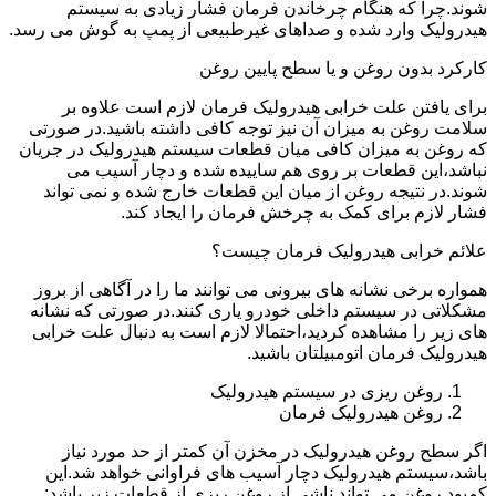
شوند.چرا که هنگام چرخاندن فرمان فشار زیادی به سیستم
هیدرولیک وارد شده و صداهای غیرطبیعی از پمپ به گوش می رسد.
کارکرد بدون روغن و یا سطح پایین روغن
برای یافتن علت خرابی هیدرولیک فرمان لازم است علاوه بر
سلامت روغن به میزان آن نیز توجه کافی داشته باشید.در صورتی
که روغن به میزان کافی میان قطعات سیستم هیدرولیک در جریان
نباشد،این قطعات بر روی هم ساییده شده و دچار آسیب می
شوند.در نتیجه روغن از میان این قطعات خارج شده و نمی تواند
فشار لازم برای کمک به چرخش فرمان را ایجاد کند.
علائم خرابی هیدرولیک فرمان چیست؟
همواره برخی نشانه های بیرونی می توانند ما را در آگاهی از بروز
مشکلاتی در سیستم داخلی خودرو یاری کنند.در صورتی که نشانه
های زیر را مشاهده کردید،احتمالا لازم است به دنبال علت خرابی
هیدرولیک فرمان اتومبیلتان باشید.
روغن ریزی در سیستم هیدرولیک
روغن هیدرولیک فرمان
اگر سطح روغن هیدرولیک در مخزن آن کمتر از حد مورد نیاز
باشد،سیستم هیدرولیک دچار آسیب های فراوانی خواهد شد.این
کمبود روغن می تواند ناشی از روغن ریزی از قطعات زیر باشد: