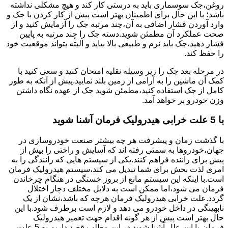
روغن،جک سوسماری باید به درستی کار کند و هیچ مشکلی نداشته
باشد؛ با این حال برای اطمینان بهتر است پیش از کار کردن با جک و
وارد آوردن فشار اضافی به آن،چند مرتبه جک را آزمایش کنید و از
صحت عملکرد آن مطمئن شوید.دسته جک را چند مرتبه به پایین
فشار دهید،جک باید نرم و طبیعی بالا بیاید و البته بتواند موقعیت خود
را حفظ کند.
در مرحله بعد جک را زیر وسیله نقلیه امتحان کنید و سعی کنید با
کمک آن ماشین را به آرامی از زمین بلند نمایید.پیش از آنکه به طور
کامل از جک استفاده کنید،مطمئن شوید جک از عهده نگاه داشتن
وزن خودرو بر خواهد آمد.
با 5 علت خرابی هیدرولیک فرمان آشنا شوید
با گذشت زمان و پیشرفت هر چه بیشتر صنعت خودروسازی در
جهان،خودروها به سمتی رفته اند که آسایش و راحتی را بیش از
پیش برای راننده فراهم کنند.یکی از سیستم هایی که رانندگی را به
امری لذت بخش برای شما تبدیل می کند،سیستم هیدرولیک فرمان
است.با اینکه این سیستم مانع از بروز خستگی در هنگام چرخاندن
فرمان می شود،اما ممکن است به دلایل مختلف دچار اختلال
گردد.علت خرابی هیدرولیک فرمان هرچه که باشد،نشان از یک
نابهینگی در داخل خودرو می دهد و لازم است برطرف شود.با این
حال بهتر است پیش از هر گونه اقدام جهت تعمیر هیدرولیک
فرمان،با این علل آشنا شوید.در این مطلب قصد داریم به 5 علت