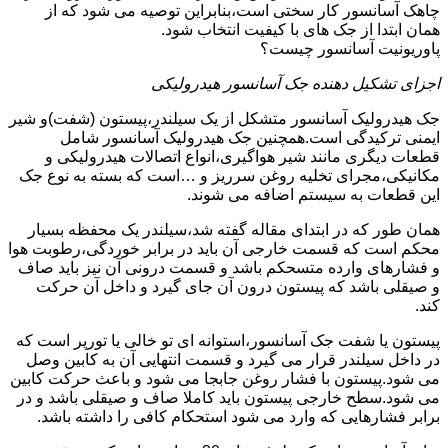
چاهک آسانسور کار سختی است،بنابراین توصیه می شود که از
همان ابتدا از جک های با کیفیت انتخاب شود.
پاوریونیت آسانسور چیست؟
اجزای تشکیل دهنده جک آسانسور هیدرولیکی
جک هیدرولیک آسانسور متشکل از یک سیلندر،پیستون (شفت)و شیر
ایمنی ترکیدگی است.همچنین جک هیدرولیک آسانسور شامل
قطعات دیگری مانند شیر هواگیری،انواع اتصالات هیدرولیکی و
مکانیکی،مجرای تخلیه روغن سرریز و …است که بسته به نوع جک
این قطعات به سیستم اضافه می شوند.
همان طور که در ابتدای مقاله گفته شد،سیلندر یک محفظه بسیار
محکم است که قسمت خارجی آن باید در برابر خوردگی،رطوبت هوا
و فشارهای وارده متسحکم باشد و قسمت درونی آن نیز باید صاف
و صیقلی باشد که پیستون درون آن جای گیرد و داخل آن حرکت
کند.
پیستون یا شفت جک آسانسور،استوانه ای تو خالی یا تورپر است که
در داخل سیلندر قرار می گیرد و قسمت انتهایی آن به کابین وصل
می شود.پیستون با فشار روغن جابجا می شود و باعث حرکت کابین
می شود.سطح خارجی پیستون باید کاملا صاف و صیقلی باشد و در
برابر فشارهایی که وارد می شود استحکام کافی را داشته باشد.