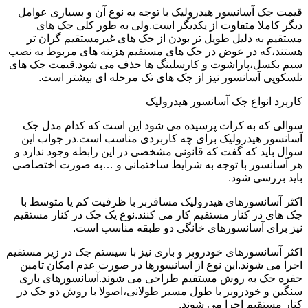
قیمت جک آسانسور هیدرولیک با توجه به نوع آن و بسیاری عوامل
دیگر کاملا متفاوت از یکدیگر است.ولی به طور کلی جک های
مستقیم به دلیل طویل تر بودن از جک های غیرمستقیم گران تر
هستند،که در عوض در جک های مستقیم هزینه های مربوط به نصب
سیم بکسل،پاراشوت و کارسلینگ ها حذف می شود.قیمت جک های
تلسکوپی آسانسور نیز از جک های تک مرحله ای بیشتر است.
کاربرد انواع جک آسانسور هیدرولیک
سوالی که به کرات پرسیده می شود این است که کدام مدل جک
آسانسور هیدرولیک برای چه کاربردی مناسب است.در جواب این
سوال باید که گفت که قانونی مشخصی در این رابطه وجود ندارد و
هر آسانسور با توجه به شرایط ساختمانی و …به صورت اختصاصی
باید بررسی شود.
اکثر آسانسورهای هیدرولیک مسافربر با ظرفیت کم یا متوسط با
جک های در کنار مستقیم کار می کنند.نوع یک جک در کنار مستقیم
نیز برای آسانسورهای خانگی دو طبقه مناسب است.
اکثر آسانسورهای خودروبر و باری نیز با سیستم جک در زیر مستقیم
اجرا می شوند.این نوع از آسانسورها در صورت عدم امکان تامین
حفره جک به روش مستقیم طراحی می شوند.آسانسورهای باری
سنگین و خودروبر با طول مسیر طولانی،اصولا با روش دو جک در
کنار مستقیم اجرا می شوند.