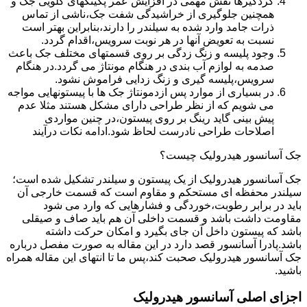
گردگیرها نقش مهمی در افزایش عمر پکینکهای گلویی جک و
همچنین جلوگیری از خراشیدگی شفت جک،ناشی از تماس
ذرات جامد وارد شده به سیلندر را دارند،بنابراین بهتر است
نسبت به تعویض آنها در هر نوبت سرویس،اقدام گردد.
وجود پلیسه و زنگ زدگی بر روی قسمتهای مختلف جک باعث
صدمه به لوازم آب بندی در هنگام مونتاژ می گردد.در هنگام
سرویس،پلیسه گیری و زنگ زدایی فراموش نشود.
در بسیاری از موارد پس ازدمونتاژ جک ها با پیستونهایی مواجه
می شویم که از نظر طراحی دارای مشکل هستند مثلا عدم
پیش بینی گاید رینگ بر روی پیستون،در چنین مواردی
اصلاحات طراحی نادرست لحاظ شود.ادامه نکات درآیند
جک آسانسور هیدرولیک چیست؟
جک آسانسور هیدرولیک از یک پیستون و سیلندر تشکیل شده است؛
سیلندر محفظه ای مستحکم و مقاوم است که قسمت خارجی آن
باید در برابر رطوبت،خوردگی و فشارهایی که وارد می شود
مقاومت داشت باشد و قسمت داخلی آن هم باید صاف و صیقلی
باشد که پیستون داخل آن جای بگیرد و امکان حرکت داشته
باشد.پادرا آسانسور قصد دارد در این مقاله به صورت مفصل درباره
جک آسانسور هیدرولیک صحبت کند،پس ما تا انتهای این مقاله همراه
باشید.
اجزای اصلی آسانسور هیدرولیک