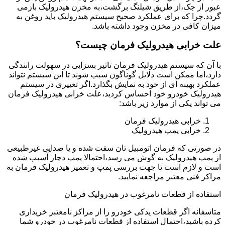
عبور از جک،از طریق شیلنگ برگشت،به مخزن هیدرولیک بازمی
گردد.چرا که برای عملکرد صحیح سیستم هیدرولیک باید روغن به
میزان کافی در مخزن وجود داشته باشد.
علت خرابی هیدرولیک فرمان چیست؟
با آن که سیستم هیدرولیک فرمان تاثیر بسزایی در سهولت رانندگی
دارد،اما ممکن است دلایل گوناگون سبب شوند تا این سیستم نتواند
عملکرد بهینه ای از خود به نمایش بگذارد.اگر تغییری در سیستم
هیدرولیک خودرو خود احساس کردید،علت خرابی هیدرولیک فرمان
می تواند یکی از موارد زیر باشد:
خرابی هیدرولیک فرمان
خرابی پمپ هیدرولیک
در صورتی که فرمان اتومبیل تان سفت شده و یا صدایی غیرطبیعی
از پمپ هیدرولیک به گوش می رسد،احتمالا پمپ دچار آسیب شده
است و لازم است تا جهت بررسی پمپ و تعمیر هیدرولیک فرمان به
مراکز فنی معتبر مراجعه نمایید.
استفاده از قطعات نامرغوب در هیدرولیک فرمان
متاسفانه اگر قطعات یدکی خودرو را از مراکز نامعتبر خریداری
کرده باشید،احتمال استفاده از قطعات نامرغوب در خودرو شما