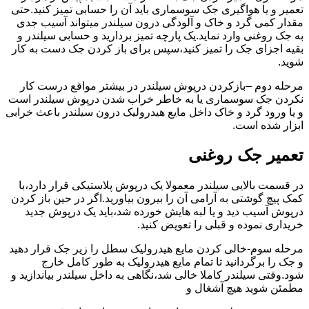
تعمیر و یا هواگیری جک سوسماری باید آن را حسابی تمیز کنید.حتی
مقدار کمی گرد و خاک و آلودگی درون سیلندر میتواند آسیب جدی
به جک روغنی وارد نماید.یک پارچه تمیز بردارید و حسابی سیلندر و
بقیه اجزای جک را تمیز کنید،سپس برای باز کردن جک دست به کار
شوید.
مرحله دوم –بازکردن درپوش سیلندر در بیشتر مواقع درست کار
نکردن جک سوسماری یا به خاطر خراب شدن درپوش سیلندر است
و یا ورود گرد و خاک داخل مایع هیدرولیک درون سیلندر باعث خرابی
ابزار شده است.
تعمیر جک روغنی
در قسمت بالایی سیلندر معمولا یک درپوش پلاستیکی قرار دارد،با
کمک پیچ گوشتی به آرامی آن را بیرون بیاورید.اگر در حین باز کردن
درپوش آسیب دید و یا لبه هایش خورده شد،باید یک درپوش جدید
خریداری نموده و قبلی را تعویض کنید.
مرحله سوم-خالی کردن مایع هیدرولیک سطل را زیر جک قرار دهید
و جک را برگردانید تا تمام مایع هیدرولیک به طور کامل خارج
شود.وقتی سیلندر کاملا خالی شد،نگاهی به داخل سیلندر بیاندازید و
مطمئن شوید هیچ آشغال و