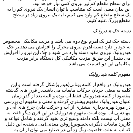
برای سطح مقطع کم نیز نیروی کمی نیاز خواهد بود.
این بدان معنی است که متناسب با توان انسان،یک نیروی کم را به
یک سطح مقطع کم وارد می کنیم تا به یک نیروی زیاد در سطح
مقطع بزرگ،غلبه کنیم.
دسته جک هیدرولیک
دسته جک نیز یک اهرم نوع دوم می باشد و مزیت مکانیکی مخصوص
به خود را دارد.دسته اهرم نیروی محرک را افزایش می دهد.بر جک
هیدرولیک نیروی مفید دسته وارد می شود و جک این نیرو را افزایش
می دهد.از این طریق مزیت مکانیکی کل دستگاه برابر مزیت
مکانیکی این دو قسمت می باشد.
مفهوم کلمه هیدرولیک
هیدرولیک در واقع از کلمه یونانی(هیدرو)شکل گرفته است و این
کلمه به معنی جریان حرکات مایعات می باشد.در قرن های گذشته
مقصود از کلمه هیدرولیک فقط آب بوده و البته بعد از گذر زمان
عنوان هیدرولیک مفهوم بیشتری گرفته و معنی و مفهوم آن بررسی
در مورد بهره برداری بیشتری از آب و حرکت دادن چرخ های آبی و
مهندسی آب بوده است.مفهوم هیدرولیک در این قرن دیگر فقط به
معنی آب نیست بلکه دامنه وسیع تری بخود گرفته و شامل قواعد و
کاربرد مایعات دیگری،بخصوص(روغن معدنی)می باشد،به این دلیل
که آب به علت خاصیت زنگ زدگی،در صنایع نمی توان از آن به