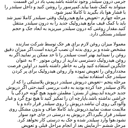
جرمی درون سیلندر وجود نداشته باشد.پمپ باد در این قسمت
میتواند به کمک شما بیاید.کمپرسور را روشن کنید و داخل سیلندر را
با فشار هوا باد بگیرید تا کاملا تمیز شود.
مرحله چهارم –تعویض مایع هیدرولیک وقتی سیلندر کاملا تمیز شد
باید با کمک قیف مایع هیدرولیک جدید را به درون سیلندر منتقل
کنید.مقدار روغنی که درون سیلندر میریزید به ابعاد جک و حجم
سیلندر بستگی دارد.
معمولا میزان روغن لازم برای هر جک توسط شرکت سازنده
مشخص شده و بر روی بدنه آن نصب گردیده است.اگر میزان دقیق
روغن را نمیدانید بهتر است سیلندر را تا حد ممکن پر نمایید.اگر به
روغن هیدرولیک دسترسی ندارید از روغن موتور ۳۰ به عنوان
جایگزین استفاده کنید ولی به خاطر داشته باشید در اولین فرصت
مجدداروغن را تعویض نموده واز روغن هیدرولیک برای پر کردن
سیلندر جک استفاده نمایید.
مرحله پنجم –تعویض درپوش سیلندر درپوش پلاستیکی را که از
بالای سیلندر جدا کرده بودید به دقت بررسی کنید،حتی اگر درپوش
جدید خریده اید،پیش از بستن؛ مطمئن شوید هیچ گونه خردگی یا
خراشی نداشته باشد.باپارچه ان را تمکیز کنید تا هیچ نوع گرد و غبار
وآلودگی روی آن نباشد.درپوش را روی سیلندر قرار داده و با
ملایمت سفت نمایید.درپوش باید کاملا صاف و بدون مشکل روی
سیلندر قرار بگیرد.اگر درپوش به درستی در جای خود سوار
نشود،هوا وارد سیلندر شده و جک به درستی کار نخواهد کرد.
مرحل ششم –آزمایش بعد از انجام مراحل قبلی و تعویض