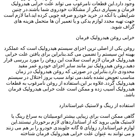
وجود دارد.این قطعات نامرغوب می تواند علت خرابی هیدرولیک
فرمان و بسیاری دیگر از مشکلات خودروی شما باشند.در چنین
شرایطی با آنکه در خرید خودرو صرفه جویی کرده اید،اما لازم است
جهت تهیه مجدد لوازم یدکی و یا تعمیر آن ها متحمل هزینه های
گزاف شوید.
خرابی روغن هیدرولیک فرمان
روغن یکی از اصلی ترین اجزای سیستم هیدرولیک است که عملکرد
بهینه این سیستم را تضمین می کند.بنابراین برای یافتن علت خرابی
هیدرولیک فرمان لازم است سلامت این روغن را مورد بررسی قرار
دهید.روغن هیدرولیک نیز مانند سایر اجزای خودرو عمر مفید
محدودی دارد.بنابراین در صورتی که روغن هیدرولیک در زمان
مناسب تعویض نشده باشد،می تواند سبب بروز اختلال در سیستم
هیدرولیک گردد.علاوه بر این،استفاده از روغن نامرغوب به قطعات
هیدرولیک آسیب زده و ممکن است علت خرابی هیدرولیک فرمان
باشد.
استفاده از رینگ و لاستیک غیراستاندارد
گاهی ممکن است برای زیبایی بیشتر اتومبیلتان به سراغ رینگ یا
لاستیک هایی بروید که از استانداردهای لازم برخوردار نیستند.این
لوازم غیراستاندارد زوایای ۵ گانه جلوبندی خودرو را بر هم می زنند
و می توانند به عنوان علت خرابی هیدرولیک فرمان شناخته