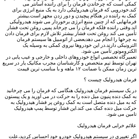
کمکی است که چرخاندن فرمان را برای راننده آسانتر می
کند.خودرویی که فرمان هیدرولیکی دارد به یک منبع انرژی برای
کمک به راننده در هنگام پیچیدن و دور زدن مجهز است.بیشتر
فرمانهایی که از چنین منبع انرژی برخوردار می شوند هیدرولیکی
اند.وقتی راننده فلکه فرمان را می چرخاند پمپی روغن تحت فشار
تأمین می کند روغن تحت فشار بیشتر تلاش لازم برای فرمان دادن
به چرخها را انجام می دهدبعضی از اتومبیل ها سیستم فرمان
الترونیکی دارند.در این خودروها نیروی کمکی به وسیله یک
الکتروموتور تأمین می شود.
تعمیرگاه تخصصی انواع خودروهای داخلی و خارجی و عیب یابی در
تهران توسط تیم متخصص و کارشناسان مجرب مکانیک یار در سریع
ترین زمان ممکن با ضمانت ۱۲ ماهه و با مناسب ترین قیمت
فرمان هیدرولیک چیست ؟
در یک سیستم فرمان هیدرولیک هنگامی که فرمان را می چرخانید
به کمک دنده پنیون میل دنده را به حرکت در می آورید و یک پیستون
که به میل دنده متصل است به کمک روغن پر فشار هیدرولیک به
حرکت میل دنده کمک می کند.این فشار توسط پمپ هیدرولیک
تامین می شود.
علائم خرابی فرمان هیدرولیک
اگر تغییری در سیستم هیدرولیک خودرو خود احساس کردید،علت