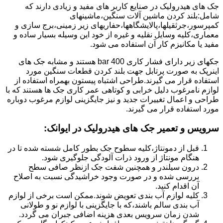
جک های هیدرولیک در صنایع کاربر های مفید و زیادی دارند که
شامل:بلند کردن ماشین آلات سنگین،ماشینهای
کمپرسور،جرثقیلها،پالایشگاهها،حفاریهای زیر زمینی،برج سازی و
معماری،کلیه وسایل نقلیه و غیره از خود این وسیله بسیار ساده و
مفید یا مکانیزم کار آن استفاده می شود.
جکهای زیر دارای فشار کاری 400 bar هستند و مشابه جک های
اینرپک به صورت پرتابل جهت بلند کردن قطعات سنگین مورد
استفاده قرار می گیرند.طراحی اشتباه پیستون بهمراه استفاده از
لوازم نامرغوب دلیل خرابی و کوتاهی عمر کاری جک ها هستند که با
طراحی و اعمال تغییرات جدید و نیز جایگزینی لوازم مرغوب دوباره
مورد استفاده قرار می گیرند.
سرویس و تعمیر جک های هیدرولیک در ایوانک
:
قبل از دمونتاژ،کلیه سطوح جک بطور کامل شسته شده تا در
هنگام مونتاژ از ورود ذرات آلودگی جلوگیری شود.
درون سیلندر و همچنین شفت جک ازنظر صافی سطح
بررسی شده و در صورت وجود خراشیدگی نسبت به اصلاح
آن اقدام کنید.
کلیه لوازم آب بندی تعویض شوند.ممکن است برخی از لوازم
آب بندی سالم باشند،که با جایگزینی با لوازم نو و طولانی
شدن زمان سرویس بعدی هزینه اضافی جبران می گردد.