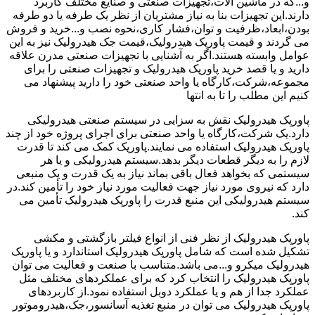
و...که در ماشین آلات،تجهیزات صنعتی و صنایع مختلف کاربرد
دارند.این تجهیزات بنا به نیاز مشتریان از نظر یک طرفه یا دو طرفه
بودن،ابعاد،ظرفیت و توان،فشار کاری،نحوه نصب و...خرید و فروش
می گردند و قیمت پاورپک هیدرولیک،قیمت جک هیدرولیک نیز به این
عوامل وابسته هستند.اگر به آشنایی با تجهیزات صنعتی مدرن علاقه
دارید و یا قصد خرید پاورپک هیدرولیک و تجهیزات صنعتی را برای
مجموعه،شرکت،کارگاه یا واحد صنعتی خود را دارید پیشنهاد می
کنیم این مطلب را تا به انتها
پاورپک هیدرولیک نقش به سزایی در سیستم صنعتی هیدرولیکی
دارد.یک شرکت،کارگاه یا واحد صنعتی برای اجرای پروژه خود از چند
پاورپک هیدرولیک استفاده می نمایند.پاورپک کمک می کند تا قدرت
لازم را به دیگر قطعات دیگر بدهد.سیستم هیدرولیکی و یا هر
سیستمی که بخواهد فعال باقی بماند نیاز به یک قدرت و یک منبعی
دارد که نیروی مورد نیاز جهت فعالیت مورد نیاز خود را تأمین کند.در
سیستم هیدرولیکی این منبع قدرت را پاورپک هیدرولیک تأمین می
کند.
پاورپک هیدرولیک از نظر فنی از انواع فیلتر بازگشتی و مکشی
تشکیل شده است که شامل پاورپک هیدرولیک استاندارد و یا پاورپک
هیدرولیک میکرو و...می باشد.متناسب با صنعت و فعالیت می توان
پاورپک هیدرولیک را انتخاب کرد که برای عملکردهای مختلف مثل
عملکرد جدا از هم و یا عملکرد دوبل استفاده نمود.از کاربردهای
پاورپک هیدرولیک می توان در منبع تغذیه آسانسور،جک،هیدروموتور