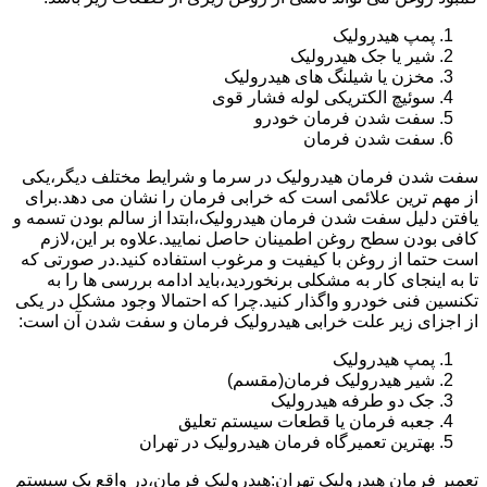
پمپ هیدرولیک
شیر یا جک هیدرولیک
مخزن یا شیلنگ های هیدرولیک
سوئیچ الکتریکی لوله فشار قوی
سفت شدن فرمان خودرو
سفت شدن فرمان
سفت شدن فرمان هیدرولیک در سرما و شرایط مختلف دیگر،یکی
از مهم ترین علائمی است که خرابی فرمان را نشان می دهد.برای
یافتن دلیل سفت شدن فرمان هیدرولیک،ابتدا از سالم بودن تسمه و
کافی بودن سطح روغن اطمینان حاصل نمایید.علاوه بر این،لازم
است حتما از روغن با کیفیت و مرغوب استفاده کنید.در صورتی که
تا به اینجای کار به مشکلی برنخوردید،باید ادامه بررسی ها را به
تکنسین فنی خودرو واگذار کنید.چرا که احتمالا وجود مشکل در یکی
از اجزای زیر علت خرابی هیدرولیک فرمان و سفت شدن آن است:
پمپ هیدرولیک
شیر هیدرولیک فرمان(مقسم)
جک دو طرفه هیدرولیک
جعبه فرمان یا قطعات سیستم تعلیق
بهترین تعمیرگاه فرمان هیدرولیک در تهران
تعمیر فرمان هیدرولیک تهران:هیدرولیک فرمان،در واقع یک سیستم