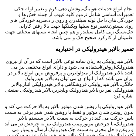
انجام انواع خدمات هونینگ،پوشش دهی کرم و تغییر لوله جکی
تعمیرات اساسی شامل ترمیم کلیه عیوب از جمله خش ها و
خوردگی های داخل لوله سیلندری و روی راد.ضربه خوردگی های
روی پیستون.تغییر نوع سیلها وپکینگها جهت بالا رفتن کارایی
جک،سنگ زنی کامل سیلندر و هم چنین انجام تستهای مختلف جهت
اطمینان از کارکرد صحیح جک و..می باشد.
تعمیر بالابر هیدرولیکی در اختیاریه
بالابر هیدرولیکی به زبان ساده نوعی بالابر است که در آن از نیروی
هیدرولیک(روغن)استفاده می شود و دارای انواع مختلفی نیز می
باشد.بالابر هیدرولیک از متداولترین و پرفروش ترین انواع بالابر در
ایران می باشد که از انواع آن می توان به بالابر هیدرولیک
خانگی،بالابر هیدرولیکی فروشگاهی،بالابر هیدرولیکی انبار،بالابر
هیدرولیکی نفر بر،بالابر هیدرولیک ویلچربر،بالابر هیدرولیکی صنعتی
اشاره کرد.
بالابر هیدرولیکی با روشن شدن موتور بالابر به بالا حرکت می کند و
بدون روشن شدن موتور و فقط با روشن شدن شیر برقی به سمت
پایین حرکت می کند.در حرکت به سمت بالا در سیستم بالابر
هیدرولیک،با چرخش موتور،پمپ هیدرولیک نیز به چرخش در می آید
و روغن داخل مخزن به سمت جک هیدرولیک ارسال و پمپاز می
کند.با بالا رفتن جک هیدورلیک بالابر های هیدرولیک نیز به حرکت در