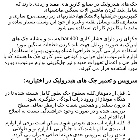
جک های هیدرولیک در صنایع کاربر های مفید و زیادی دارند که
شامل:بلند کردن ماشین آلات سنگین،ماشینهای
کمپرسور،جرثقیلها،پالایشگاهها،حفاریهای زیر زمینی،برج سازی و
معماری،کلیه وسایل نقلیه و غیره از خود این وسیله بسیار ساده و
مفید یا مکانیزم کار آن استفاده می شود.
جکهای زیر دارای فشار کاری 400 bar هستند و مشابه جک های
اینرپک به صورت پرتابل جهت بلند کردن قطعات سنگین مورد
استفاده قرار می گیرند.طراحی اشتباه پیستون بهمراه استفاده از
لوازم نامرغوب دلیل خرابی و کوتاهی عمر کاری جک ها هستند که با
طراحی و اعمال تغییرات جدید و نیز جایگزینی لوازم مرغوب دوباره
مورد استفاده قرار می گیرند.
سرویس و تعمیر جک های هیدرولیک در اختیاریه
:
قبل از دمونتاژ،کلیه سطوح جک بطور کامل شسته شده تا در
هنگام مونتاژ از ورود ذرات آلودگی جلوگیری شود.
درون سیلندر و همچنین شفت جک ازنظر صافی سطح
بررسی شده و در صورت وجود خراشیدگی نسبت به اصلاح
آن اقدام کنید.
کلیه لوازم آب بندی تعویض شوند.ممکن است برخی از لوازم
آب بندی سالم باشند،که با جایگزینی با لوازم نو و طولانی
شدن زمان سرویس بعدی هزینه اضافی جبران می گردد.