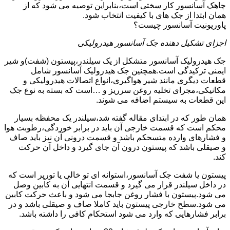
چاهک آسانسور کار سختی است،بنابراین توصیه می شود که از
همان ابتدا از جک های با کیفیت انتخاب شود.
پاوریونیت آسانسور چیست؟
اجزای تشکیل دهنده جک آسانسور هیدرولیکی
جک هیدرولیک آسانسور متشکل از یک سیلندر،پیستون (شفت)و شیر
ایمنی ترکیدگی است.همچنین جک هیدرولیک آسانسور شامل
قطعات دیگری مانند شیر هواگیری،انواع اتصالات هیدرولیکی و
مکانیکی،مجرای تخلیه روغن سرریز و …است که بسته به نوع جک
این قطعات به سیستم اضافه می شوند.
همان طور که در ابتدای مقاله گفته شد،سیلندر یک محفظه بسیار
محکم است که قسمت خارجی آن باید در برابر خوردگی،رطوبت هوا
و فشارهای وارده متسحکم باشد و قسمت درونی آن نیز باید صاف
و صیقلی باشد که پیستون درون آن جای گیرد و داخل آن حرکت
کند.
پیستون یا شفت جک آسانسور،استوانه ای تو خالی یا تورپر است که
در داخل سیلندر قرار می گیرد و قسمت انتهایی آن به کابین وصل
می شود.پیستون با فشار روغن جابجا می شود و باعث حرکت کابین
می شود.سطح خارجی پیستون باید کاملا صاف و صیقلی باشد و در
برابر فشارهایی که وارد می شود استحکام کافی را داشته باشد.