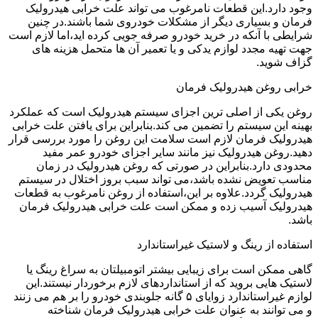
وجود دارد.این قطعات نامرغوب می تواند علت خرابی هیدرولیک
فرمان و بسیاری دیگر از مشکلات خودروی شما باشند.در چنین
شرایطی با آنکه در خرید خودرو صرفه جویی کرده اید،اما لازم است
جهت تهیه مجدد لوازم یدکی و یا تعمیر آن ها متحمل هزینه های
گزاف شوید.
خرابی روغن هیدرولیک فرمان
روغن یکی از اصلی ترین اجزای سیستم هیدرولیک است که عملکرد
بهینه این سیستم را تضمین می کند.بنابراین برای یافتن علت خرابی
هیدرولیک فرمان لازم است سلامت این روغن را مورد بررسی قرار
دهید.روغن هیدرولیک نیز مانند سایر اجزای خودرو عمر مفید
محدودی دارد.بنابراین در صورتی که روغن هیدرولیک در زمان
مناسب تعویض نشده باشد،می تواند سبب بروز اختلال در سیستم
هیدرولیک گردد.علاوه بر این،استفاده از روغن نامرغوب به قطعات
هیدرولیک آسیب زده و ممکن است علت خرابی هیدرولیک فرمان
باشد.
استفاده از رینگ و لاستیک غیراستاندارد
گاهی ممکن است برای زیبایی بیشتر اتومبیلتان به سراغ رینگ یا
لاستیک هایی بروید که از استانداردهای لازم برخوردار نیستند.این
لوازم غیراستاندارد زوایای ۵ گانه جلوبندی خودرو را بر هم می زنند
و می توانند به عنوان علت خرابی هیدرولیک فرمان شناخته