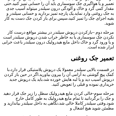
تعمیر و یا هواگیری جک سوسماری باید آن را حسابی تمیز کنید.حتی
مقدار کمی گرد و خاک و آلودگی درون سیلندر میتواند آسیب جدی
به جک روغنی وارد نماید.یک پارچه تمیز بردارید و حسابی سیلندر و
بقیه اجزای جک را تمیز کنید،سپس برای باز کردن جک دست به کار
شوید.
مرحله دوم –بازکردن درپوش سیلندر در بیشتر مواقع درست کار
نکردن جک سوسماری یا به خاطر خراب شدن درپوش سیلندر است
و یا ورود گرد و خاک داخل مایع هیدرولیک درون سیلندر باعث خرابی
ابزار شده است.
تعمیر جک روغنی
در قسمت بالایی سیلندر معمولا یک درپوش پلاستیکی قرار دارد،با
کمک پیچ گوشتی به آرامی آن را بیرون بیاورید.اگر در حین باز کردن
درپوش آسیب دید و یا لبه هایش خورده شد،باید یک درپوش جدید
خریداری نموده و قبلی را تعویض کنید.
مرحله سوم-خالی کردن مایع هیدرولیک سطل را زیر جک قرار دهید
و جک را برگردانید تا تمام مایع هیدرولیک به طور کامل خارج
شود.وقتی سیلندر کاملا خالی شد،نگاهی به داخل سیلندر بیاندازید و
مطمئن شوید هیچ آشغال و