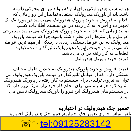
هر سیستم هیدرولیکی برای این که بتواند نیروی محرکی داشته
باشد،باید از پاورپک هیدرولیک استفاده نماید.از این رو زمانی که
اقدام به فروش یا خرید پاورپک هیدرولیک می نمایید،در مورد تک تک
تجهیزات و اجزای به کار رفته در این سیستم اطلاعات کسب
نمایید.زمانی که اقدام به خرید پاورپک هیدرولیک می نمایید،باید برخی
عوامل و پارامترها را در نظر داشته باشید،چرا که قیمت پاورپک
هیدرولیک به این عوامل بستگی زیادی دارد.یکی از مهم ترین عواملی
که می تواند در قیمت پاورپک هیدرولیک تاثیرگذار است،کیفیت
قطعات به کار رفته در آن می باشد.
قیمت خرید پاورپک هیدرولیک
قیمت فروش و خرید پاورپک هیدرولیک به چندین عامل مختلف
بستگی دارد؛ که از عوامل تاثیرگذار در قیمت پاورپک هیدرولیک می
توان به نیروی تولیدی برای سیستم به کار رفته در پاورپک هیدرولیک
اشاره کرد.هر سیستمی برای انجام کار خود نیاز به یک نیرو دارد که
در سیستم های هیدرولیک این نیرو را پاورپک هیدرولیک تأمین می
نماید.
تعمیر جک هیدرولیک در اختیاریه
تلفن تماس فوری
تعمیر جک اختیاریه,تعمیر جک هیدرولیک اختیاریه
وسیله‎ای که با عملکرد خود موجب بلند شدن اهرم و یا وزن سنگین
☞☏
tel:09125283142
در یک قسمت می گردد را جک هیدرولیک می نامند.جک هیدرولیک
نیاز به برق داشته و در بعضی مواقع با استفاده از روغن کار می