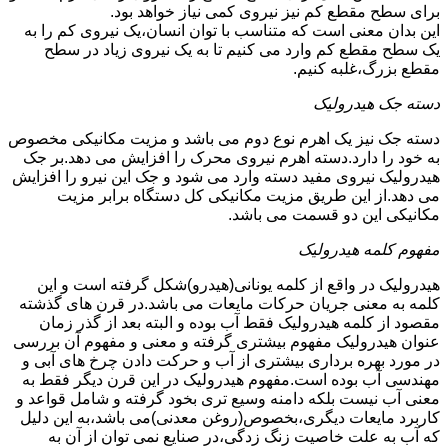
برای سطح مقطع کم نیز نیروی کمی نیاز خواهد بود.
این بدان معنی است که متناسب با توان انسان،یک نیروی کم را به
یک سطح مقطع کم وارد می کنیم تا به یک نیروی زیاد در سطح
مقطع بزرگ،غلبه کنیم.
دسته جک هیدرولیک
دسته جک نیز یک اهرم نوع دوم می باشد و مزیت مکانیکی مخصوص
به خود را دارد.دسته اهرم نیروی محرک را افزایش می دهد.بر جک
هیدرولیک نیروی مفید دسته وارد می شود و جک این نیرو را افزایش
می دهد.از این طریق مزیت مکانیکی کل دستگاه برابر مزیت
مکانیکی این دو قسمت می باشد.
مفهوم کلمه هیدرولیک
هیدرولیک در واقع از کلمه یونانی(هیدرو)شکل گرفته است و این
کلمه به معنی جریان حرکات مایعات می باشد.در قرن های گذشته
مقصود از کلمه هیدرولیک فقط آب بوده و البته بعد از گذر زمان
عنوان هیدرولیک مفهوم بیشتری گرفته و معنی و مفهوم آن بررسی
در مورد بهره برداری بیشتری از آب و حرکت دادن چرخ های آبی و
مهندسی آب بوده است.مفهوم هیدرولیک در این قرن دیگر فقط به
معنی آب نیست بلکه دامنه وسیع تری بخود گرفته و شامل قواعد و
کاربرد مایعات دیگری،بخصوص(روغن معدنی)می باشد،به این دلیل
که آب به علت خاصیت زنگ زدگی،در صنایع نمی توان از آن به