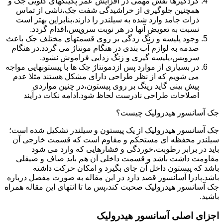
گردگیرها نقش مهمی در افزایش عمر پکینکهای گلویی جک و
همچنین جلوگیری از خراشیدگی شفت جک،ناشی از تماس
ذرات جامد وارد شده به سیلندر را دارند،بنابراین بهتر است
نسبت به تعویض آنها در هر نوبت سرویس،اقدام گردد.
وجود پلیسه و زنگ زدگی بر روی قسمتهای مختلف جک باعث
صدمه به لوازم آب بندی در هنگام مونتاژ می گردد.در هنگام
سرویس،پلیسه گیری و زنگ زدایی فراموش نشود.
در بسیاری از موارد پس ازدمونتاژ جک ها با پیستونهایی مواجه
می شویم که از نظر طراحی دارای مشکل هستند مثلا عدم
پیش بینی گاید رینگ بر روی پیستون،در چنین مواردی
اصلاحات طراحی نادرست لحاظ شود.ادامه نکات درآیند
جک آسانسور هیدرولیک چیست؟
جک آسانسور هیدرولیک از یک پیستون و سیلندر تشکیل شده است؛
سیلندر محفظه ای مستحکم و مقاوم است که قسمت خارجی آن
باید در برابر رطوبت،خوردگی و فشارهایی که وارد می شود
مقاومت داشت باشد و قسمت داخلی آن هم باید صاف و صیقلی
باشد که پیستون داخل آن جای بگیرد و امکان حرکت داشته
باشد.پادرا آسانسور قصد دارد در این مقاله به صورت مفصل درباره
جک آسانسور هیدرولیک صحبت کند،پس ما تا انتهای این مقاله همراه
باشید.
اجزای اصلی آسانسور هیدرولیک