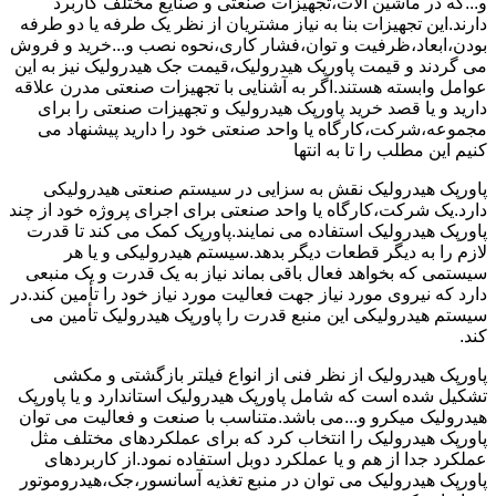
و...که در ماشین آلات،تجهیزات صنعتی و صنایع مختلف کاربرد
دارند.این تجهیزات بنا به نیاز مشتریان از نظر یک طرفه یا دو طرفه
بودن،ابعاد،ظرفیت و توان،فشار کاری،نحوه نصب و...خرید و فروش
می گردند و قیمت پاورپک هیدرولیک،قیمت جک هیدرولیک نیز به این
عوامل وابسته هستند.اگر به آشنایی با تجهیزات صنعتی مدرن علاقه
دارید و یا قصد خرید پاورپک هیدرولیک و تجهیزات صنعتی را برای
مجموعه،شرکت،کارگاه یا واحد صنعتی خود را دارید پیشنهاد می
کنیم این مطلب را تا به انتها
پاورپک هیدرولیک نقش به سزایی در سیستم صنعتی هیدرولیکی
دارد.یک شرکت،کارگاه یا واحد صنعتی برای اجرای پروژه خود از چند
پاورپک هیدرولیک استفاده می نمایند.پاورپک کمک می کند تا قدرت
لازم را به دیگر قطعات دیگر بدهد.سیستم هیدرولیکی و یا هر
سیستمی که بخواهد فعال باقی بماند نیاز به یک قدرت و یک منبعی
دارد که نیروی مورد نیاز جهت فعالیت مورد نیاز خود را تأمین کند.در
سیستم هیدرولیکی این منبع قدرت را پاورپک هیدرولیک تأمین می
کند.
پاورپک هیدرولیک از نظر فنی از انواع فیلتر بازگشتی و مکشی
تشکیل شده است که شامل پاورپک هیدرولیک استاندارد و یا پاورپک
هیدرولیک میکرو و...می باشد.متناسب با صنعت و فعالیت می توان
پاورپک هیدرولیک را انتخاب کرد که برای عملکردهای مختلف مثل
عملکرد جدا از هم و یا عملکرد دوبل استفاده نمود.از کاربردهای
پاورپک هیدرولیک می توان در منبع تغذیه آسانسور،جک،هیدروموتور