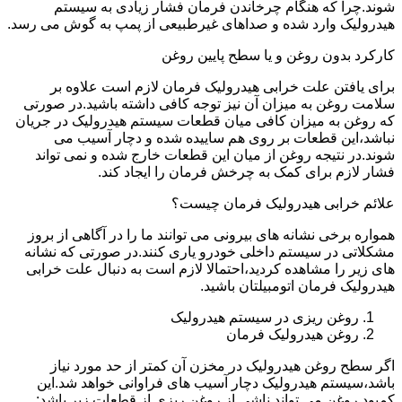
شوند.چرا که هنگام چرخاندن فرمان فشار زیادی به سیستم
هیدرولیک وارد شده و صداهای غیرطبیعی از پمپ به گوش می رسد.
کارکرد بدون روغن و یا سطح پایین روغن
برای یافتن علت خرابی هیدرولیک فرمان لازم است علاوه بر
سلامت روغن به میزان آن نیز توجه کافی داشته باشید.در صورتی
که روغن به میزان کافی میان قطعات سیستم هیدرولیک در جریان
نباشد،این قطعات بر روی هم ساییده شده و دچار آسیب می
شوند.در نتیجه روغن از میان این قطعات خارج شده و نمی تواند
فشار لازم برای کمک به چرخش فرمان را ایجاد کند.
علائم خرابی هیدرولیک فرمان چیست؟
همواره برخی نشانه های بیرونی می توانند ما را در آگاهی از بروز
مشکلاتی در سیستم داخلی خودرو یاری کنند.در صورتی که نشانه
های زیر را مشاهده کردید،احتمالا لازم است به دنبال علت خرابی
هیدرولیک فرمان اتومبیلتان باشید.
روغن ریزی در سیستم هیدرولیک
روغن هیدرولیک فرمان
اگر سطح روغن هیدرولیک در مخزن آن کمتر از حد مورد نیاز
باشد،سیستم هیدرولیک دچار آسیب های فراوانی خواهد شد.این
کمبود روغن می تواند ناشی از روغن ریزی از قطعات زیر باشد: