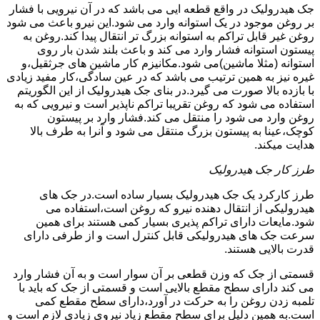
جک هیدرولیک در واقع قطعه ایی می باشد که در آن نیرویی با فشار
بر روغن موجود در یک استوانه وارد می شود.این نیرو باعث می شود
روغن غیر قابل تراکم به استوانه بزرگ تر انتقال پیدا کند.روغن به
پیستون استوانه فشار وارد می کند و باعث بلند شدن بار روی
استوانه (مثلا ماشین)می شود.مکانیزم کار ماشین های جرثقیل،و
غیره نیز به همین ترتیب می باشد که در عین سادگی،کار مفید زیادی
با بازده بالا صورت می گیرد.در بنای جک هیدرولیک از این الگوریتم
استفاده می شود که روغن تقریبا تراکم ناپذیر است و نیرویی که به
روغن وارد می شود را منتقل می کند.فشار وارد بر پیستون
کوچک،عینا به پیستون بزرگ منتقل می شود و آنرا به طرف بالا
هدایت میکند.
طرز کار جک هیدرولیک
طرز کارکرد یک جک هیدرولیک بسیار ساده است.در جک های
هیدرولیکی از انتقال دهنده نیرو که روغن است،استفاده می
شود.مایعات دارای تراکم پذیری بسیار کمی هستند برای همین
سرعت جک های هیدرولیکی قابل کنترل است و از طرفی دارای
قدرت بالایی هستند.
قسمتی از جک که وزن قطعی بر آن سوار است و به آن فشار وارد
می کند دارای سطح مقطع بالایی است و قسمتی از جک که باید با
تلمبه زدن روغن را به حرکت در آورد،دارای سطح مقطع کمی
است.به همین دلیل برای سطح مقطع زیاد نیروی زیادی لازم است و