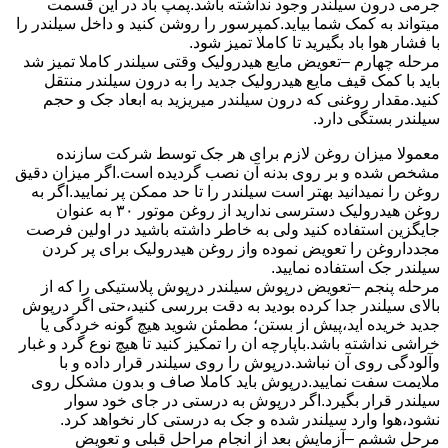
جرمی درون سیلندر وجود نداشته باشد.پمپ باد در این قسمت
میتواند به کمک شما بیاید.کمپرسور را روشن کنید و داخل سیلندر را
با فشار هوا باد بگیرید تا کاملا تمیز شود.
مرحله چهارم –تعویض مایع هیدرولیک وقتی سیلندر کاملا تمیز شد
باید با کمک قیف مایع هیدرولیک جدید را به درون سیلندر منتقل
کنید.مقدار روغنی که درون سیلندر میریزید به ابعاد جک و حجم
سیلندر بستگی دارد.
معمولا میزان روغن لازم برای هر جک توسط شرکت سازنده
مشخص شده و بر روی بدنه آن نصب گردیده است.اگر میزان دقیق
روغن را نمیدانید بهتر است سیلندر را تا حد ممکن پر نمایید.اگر به
روغن هیدرولیک دسترسی ندارید از روغن موتور ۳۰ به عنوان
جایگزین استفاده کنید ولی به خاطر داشته باشید در اولین فرصت
مجدداروغن را تعویض نموده واز روغن هیدرولیک برای پر کردن
سیلندر جک استفاده نمایید.
مرحله پنجم –تعویض درپوش سیلندر درپوش پلاستیکی را که از
بالای سیلندر جدا کرده بودید به دقت بررسی کنید،حتی اگر درپوش
جدید خریده اید،پیش از بستن؛ مطمئن شوید هیچ گونه خردگی یا
خراشی نداشته باشد.باپارچه ان را تمکیز کنید تا هیچ نوع گرد و غبار
وآلودگی روی آن نباشد.درپوش را روی سیلندر قرار داده و با
ملایمت سفت نمایید.درپوش باید کاملا صاف و بدون مشکل روی
سیلندر قرار بگیرد.اگر درپوش به درستی در جای خود سوار
نشود،هوا وارد سیلندر شده و جک به درستی کار نخواهد کرد.
مرحل ششم –آزمایش بعد از انجام مراحل قبلی و تعویض