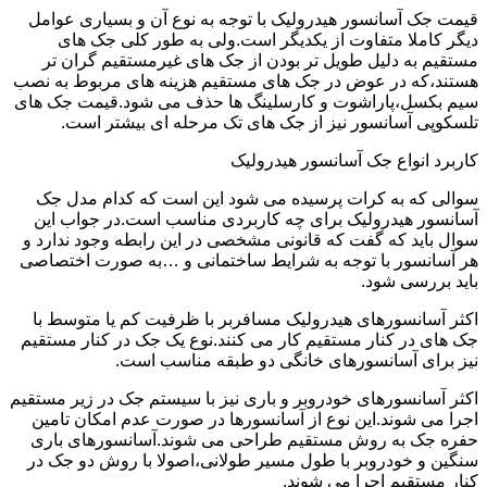
قیمت جک آسانسور هیدرولیک با توجه به نوع آن و بسیاری عوامل
دیگر کاملا متفاوت از یکدیگر است.ولی به طور کلی جک های
مستقیم به دلیل طویل تر بودن از جک های غیرمستقیم گران تر
هستند،که در عوض در جک های مستقیم هزینه های مربوط به نصب
سیم بکسل،پاراشوت و کارسلینگ ها حذف می شود.قیمت جک های
تلسکوپی آسانسور نیز از جک های تک مرحله ای بیشتر است.
کاربرد انواع جک آسانسور هیدرولیک
سوالی که به کرات پرسیده می شود این است که کدام مدل جک
آسانسور هیدرولیک برای چه کاربردی مناسب است.در جواب این
سوال باید که گفت که قانونی مشخصی در این رابطه وجود ندارد و
هر آسانسور با توجه به شرایط ساختمانی و …به صورت اختصاصی
باید بررسی شود.
اکثر آسانسورهای هیدرولیک مسافربر با ظرفیت کم یا متوسط با
جک های در کنار مستقیم کار می کنند.نوع یک جک در کنار مستقیم
نیز برای آسانسورهای خانگی دو طبقه مناسب است.
اکثر آسانسورهای خودروبر و باری نیز با سیستم جک در زیر مستقیم
اجرا می شوند.این نوع از آسانسورها در صورت عدم امکان تامین
حفره جک به روش مستقیم طراحی می شوند.آسانسورهای باری
سنگین و خودروبر با طول مسیر طولانی،اصولا با روش دو جک در
کنار مستقیم اجرا می شوند.