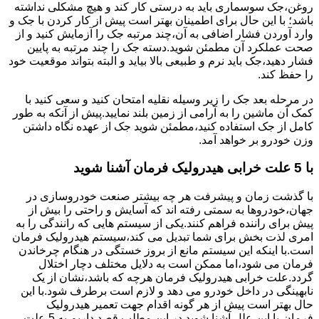
روغن،جک سوسماری باید به درستی کار کند و هیچ مشکلی نداشته
باشد؛ با این حال برای اطمینان بهتر است پیش از کار کردن با جک و
وارد آوردن فشار اضافی به آن،چند مرتبه جک را آزمایش کنید و از
صحت عملکرد آن مطمئن شوید.دسته جک را چند مرتبه به پایین
فشار دهید،جک باید نرم و طبیعی بالا بیاید و البته بتواند موقعیت خود
را حفظ کند.
در مرحله بعد جک را زیر وسیله نقلیه امتحان کنید و سعی کنید با
کمک آن ماشین را به آرامی از زمین بلند نمایید.پیش از آنکه به طور
کامل از جک استفاده کنید،مطمئن شوید جک از عهده نگاه داشتن
وزن خودرو بر خواهد آمد.
با 5 علت خرابی هیدرولیک فرمان آشنا شوید
با گذشت زمان و پیشرفت هر چه بیشتر صنعت خودروسازی در
جهان،خودروها به سمتی رفته اند که آسایش و راحتی را بیش از
پیش برای راننده فراهم کنند.یکی از سیستم هایی که رانندگی را به
امری لذت بخش برای شما تبدیل می کند،سیستم هیدرولیک فرمان
است.با اینکه این سیستم مانع از بروز خستگی در هنگام چرخاندن
فرمان می شود،اما ممکن است به دلایل مختلف دچار اختلال
گردد.علت خرابی هیدرولیک فرمان هرچه که باشد،نشان از یک
نابهینگی در داخل خودرو می دهد و لازم است برطرف شود.با این
حال بهتر است پیش از هر گونه اقدام جهت تعمیر هیدرولیک
فرمان،با این علل آشنا شوید.در این مطلب قصد داریم به 5 علت