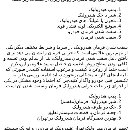
پمپ هیدرولیک
شیر یا جک هیدرولیک
مخزن یا شیلنگ های هیدرولیک
سوئیچ الکتریکی لوله فشار قوی
سفت شدن فرمان خودرو
سفت شدن فرمان
سفت شدن فرمان هیدرولیک در سرما و شرایط مختلف دیگر،یکی
از مهم ترین علائمی است که خرابی فرمان را نشان می دهد.برای
یافتن دلیل سفت شدن فرمان هیدرولیک،ابتدا از سالم بودن تسمه و
کافی بودن سطح روغن اطمینان حاصل نمایید.علاوه بر این،لازم
است حتما از روغن با کیفیت و مرغوب استفاده کنید.در صورتی که
تا به اینجای کار به مشکلی برنخوردید،باید ادامه بررسی ها را به
تکنسین فنی خودرو واگذار کنید.چرا که احتمالا وجود مشکل در یکی
از اجزای زیر علت خرابی هیدرولیک فرمان و سفت شدن آن است:
پمپ هیدرولیک
شیر هیدرولیک فرمان(مقسم)
جک دو طرفه هیدرولیک
جعبه فرمان یا قطعات سیستم تعلیق
بهترین تعمیرگاه فرمان هیدرولیک در تهران
تعمیر فرمان هیدرولیک تهران:هیدرولیک فرمان،در واقع یک سیستم