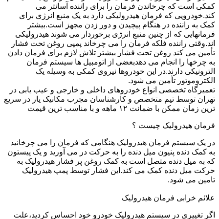
کمکی است که چرخاندن فرمان را برای راننده آسانتر می
کند.خودرویی که فرمان هیدرولیکی دارد به یک منبع انرژی برای
کمک به راننده در هنگام پیچیدن و دور زدن مجهز است.بیشتر
فرمانهایی که از چنین منبع انرژی برخوردار می شوند هیدرولیکی
اند.وقتی راننده فلکه فرمان را می چرخاند پمپی روغن تحت فشار
تأمین می کند روغن تحت فشار بیشتر تلاش لازم برای فرمان دادن
به چرخها را انجام می دهدبعضی از اتومبیل ها سیستم فرمان
الترونیکی دارند.در این خودروها نیروی کمکی به وسیله یک
الکتروموتور تأمین می شود.
تعمیرگاه تخصصی انواع خودروهای داخلی و خارجی و عیب یابی در
تهران توسط تیم متخصص و کارشناسان مجرب مکانیک یار در سریع
ترین زمان ممکن با ضمانت ۱۲ ماهه و با مناسب ترین قیمت
فرمان هیدرولیک چیست ؟
در یک سیستم فرمان هیدرولیک هنگامی که فرمان را می چرخانید
به کمک دنده پنیون میل دنده را به حرکت در می آورید و یک پیستون
که به میل دنده متصل است به کمک روغن پر فشار هیدرولیک به
حرکت میل دنده کمک می کند.این فشار توسط پمپ هیدرولیک
تامین می شود.
علائم خرابی فرمان هیدرولیک
اگر تغییری در سیستم هیدرولیک خودرو خود احساس کردید،علت