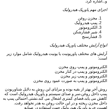
و...اشاره کرد.
اجزای مهم پاورپک هیدرولیک
مخزن روغن
پمپ هیدرولیک
الکتروموتور
شیر فشارشکن
فشارسنج
انواع آرایش مختلف پاورپک هیدرولیک
آرایش های مختلف پاوریونیت یا یونیت هیدرولیک شامل موارد زیر
است:
الکتروموتور و پمپ روی مخزن
الکتروموتور و پمپ در کنار مخزن
الکتروموتور و پمپ زیر مخزن
الکتروموتور و پمپ به صورت عمود روی مخزن
روش آخر بهتر از بقیه بوده و مزایای این روش به دلایل شناوربودن
پمپ داخل روغن،سر و صدای سیستم و پاورپک هیدرولیک است که
کاهش می یابد،فضای کمتری اشغال می کند،نشتی احتمالی پمپ به
داخل مخزن ریخته و در این حالت روغن به هدر نخواهد رفت.
اهمیت خرید پاورپک هیدرولیک جهت استفاده در صنایع