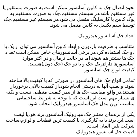
نحوه اتصال جک به کابین آسانسور ممکن است به صورت مستقیم یا
غیر مستقیم باشد.در سیستم مستقیم،جک به صورت مستقیم به
یوک کابین یا کارسلینگ متصل می شود.در سیستم غیر مستقیم،جک
توسط سیم بکسل به کابین متصل می شود.
تعداد جک آسانسور هیدرولیک
متناسب با ظرفیت بار،وزن و ابعاد کابین آسانسور می توان از یک یا
دو جک استفاده کرد.در برخی آسانسورهای خاص ممکن است تعداد
جک ها بیشتر هم شوند اما در حالت نرمال و در اکثر موارد
آسانسورها دارای یک جک و یا دو جک (جک دوبل)هستند.
کیفیت انواع جک آسانسور
تمامی انواع جک های آسانسور در صورتی که با کیفیت بالا ساخته
شوند و نصب آنها به درستی انجام شود،از کیفیت بالایی برخوردار
هستند.در واقع مقایسه جک ها از نظر کیفیت منطقی نیست و نکته
ی بسیار مهم است این است که با توجه به شرایط ساختمانی
مناسب ترین مدل جک آسانسور هیدرولیک انتخاب شود.
یکی از برندهای معتبر جک هیدرولیک آسانسور،برند هودپا لیفت
است.این برند با به کارگیری با کیفیت ترین قطعات و لوازم،ساخت
شرکت بلین آلمان است.
قیمت جک آسانسور هیدرولیک