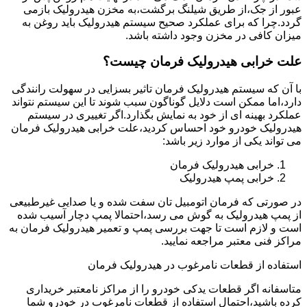
عبور از جک،از طریق شیلنگ برگشت،به مخزن هیدرولیک بازمی
گردد.چرا که برای عملکرد صحیح سیستم هیدرولیک باید روغن به
میزان کافی در مخزن وجود داشته باشد.
علت خرابی هیدرولیک فرمان چیست؟
با آن که سیستم هیدرولیک فرمان تاثیر بسزایی در سهولت رانندگی
دارد،اما ممکن است دلایل گوناگون سبب شوند تا این سیستم نتواند
عملکرد بهینه ای از خود به نمایش بگذارد.اگر تغییری در سیستم
هیدرولیک خودرو خود احساس کردید،علت خرابی هیدرولیک فرمان
می تواند یکی از موارد زیر باشد:
خرابی هیدرولیک فرمان
خرابی پمپ هیدرولیک
در صورتی که فرمان اتومبیل تان سفت شده و یا صدایی غیرطبیعی
از پمپ هیدرولیک به گوش می رسد،احتمالا پمپ دچار آسیب شده
است و لازم است تا جهت بررسی پمپ و تعمیر هیدرولیک فرمان به
مراکز فنی معتبر مراجعه نمایید.
استفاده از قطعات نامرغوب در هیدرولیک فرمان
متاسفانه اگر قطعات یدکی خودرو را از مراکز نامعتبر خریداری
کرده باشید،احتمال استفاده از قطعات نامرغوب در خودرو شما