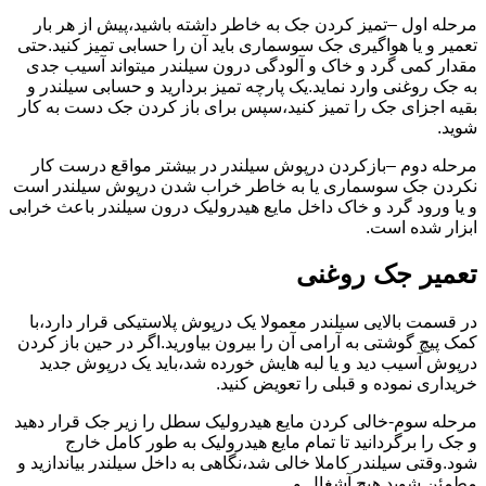
مرحله اول –تمیز کردن جک به خاطر داشته باشید،پیش از هر بار
تعمیر و یا هواگیری جک سوسماری باید آن را حسابی تمیز کنید.حتی
مقدار کمی گرد و خاک و آلودگی درون سیلندر میتواند آسیب جدی
به جک روغنی وارد نماید.یک پارچه تمیز بردارید و حسابی سیلندر و
بقیه اجزای جک را تمیز کنید،سپس برای باز کردن جک دست به کار
شوید.
مرحله دوم –بازکردن درپوش سیلندر در بیشتر مواقع درست کار
نکردن جک سوسماری یا به خاطر خراب شدن درپوش سیلندر است
و یا ورود گرد و خاک داخل مایع هیدرولیک درون سیلندر باعث خرابی
ابزار شده است.
تعمیر جک روغنی
در قسمت بالایی سیلندر معمولا یک درپوش پلاستیکی قرار دارد،با
کمک پیچ گوشتی به آرامی آن را بیرون بیاورید.اگر در حین باز کردن
درپوش آسیب دید و یا لبه هایش خورده شد،باید یک درپوش جدید
خریداری نموده و قبلی را تعویض کنید.
مرحله سوم-خالی کردن مایع هیدرولیک سطل را زیر جک قرار دهید
و جک را برگردانید تا تمام مایع هیدرولیک به طور کامل خارج
شود.وقتی سیلندر کاملا خالی شد،نگاهی به داخل سیلندر بیاندازید و
مطمئن شوید هیچ آشغال و