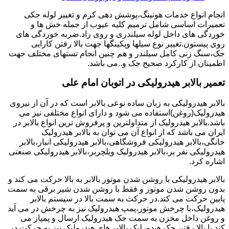
انجام انواع خدمات هونینگ،پوشش دهی کرم و تغییر لوله جکی
تعمیرات اساسی شامل ترمیم کلیه عیوب از جمله خش ها و
خوردگی های داخل لوله سیلندری و روی راد.ضربه خوردگی های
روی پیستون.تغییر نوع سیلها وپکینگها جهت بالا رفتن کارایی
جک،سنگ زنی کامل سیلندر و هم چنین انجام تستهای مختلف جهت
اطمینان از کارکرد صحیح جک و..می باشد.
تعمیر بالابر هیدرولیکی در اتوبان امام علی
بالابر هیدرولیکی به زبان ساده نوعی بالابر است که در آن از نیروی
هیدرولیک(روغن)استفاده می شود و دارای انواع مختلفی نیز می
باشد.بالابر هیدرولیک از متداولترین و پرفروش ترین انواع بالابر در
ایران می باشد که از انواع آن می توان به بالابر هیدرولیک
خانگی،بالابر هیدرولیکی فروشگاهی،بالابر هیدرولیکی انبار،بالابر
هیدرولیکی نفر بر،بالابر هیدرولیک ویلچربر،بالابر هیدرولیکی صنعتی
اشاره کرد.
بالابر هیدرولیکی با روشن شدن موتور بالابر به بالا حرکت می کند و
بدون روشن شدن موتور و فقط با روشن شدن شیر برقی به سمت
پایین حرکت می کند.در حرکت به سمت بالا در سیستم بالابر
هیدرولیک،با چرخش موتور،پمپ هیدرولیک نیز به چرخش در می آید
و روغن داخل مخزن به سمت جک هیدرولیک ارسال و پمپاز می
کند.با بالا رفتن جک هیدورلیک بالابر های هیدرولیک نیز به حرکت در