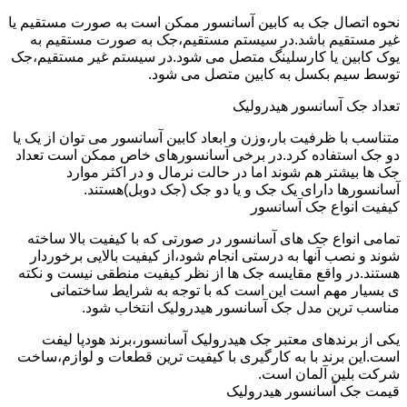
نحوه اتصال جک به کابین آسانسور ممکن است به صورت مستقیم یا
غیر مستقیم باشد.در سیستم مستقیم،جک به صورت مستقیم به
یوک کابین یا کارسلینگ متصل می شود.در سیستم غیر مستقیم،جک
توسط سیم بکسل به کابین متصل می شود.
تعداد جک آسانسور هیدرولیک
متناسب با ظرفیت بار،وزن و ابعاد کابین آسانسور می توان از یک یا
دو جک استفاده کرد.در برخی آسانسورهای خاص ممکن است تعداد
جک ها بیشتر هم شوند اما در حالت نرمال و در اکثر موارد
آسانسورها دارای یک جک و یا دو جک (جک دوبل)هستند.
کیفیت انواع جک آسانسور
تمامی انواع جک های آسانسور در صورتی که با کیفیت بالا ساخته
شوند و نصب آنها به درستی انجام شود،از کیفیت بالایی برخوردار
هستند.در واقع مقایسه جک ها از نظر کیفیت منطقی نیست و نکته
ی بسیار مهم است این است که با توجه به شرایط ساختمانی
مناسب ترین مدل جک آسانسور هیدرولیک انتخاب شود.
یکی از برندهای معتبر جک هیدرولیک آسانسور،برند هودپا لیفت
است.این برند با به کارگیری با کیفیت ترین قطعات و لوازم،ساخت
شرکت بلین آلمان است.
قیمت جک آسانسور هیدرولیک