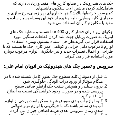
جک های هیدرولیک در صنایع کاربر های مفید و زیادی دارند که
شامل:بلند کردن ماشین آلات سنگین،ماشینهای
کمپرسور،جرثقیلها،پالایشگاهها،حفاریهای زیر زمینی،برج سازی و
معماری،کلیه وسایل نقلیه و غیره از خود این وسیله بسیار ساده و
مفید یا مکانیزم کار آن استفاده می شود.
جکهای زیر دارای فشار کاری 400 bar هستند و مشابه جک های
اینرپک به صورت پرتابل جهت بلند کردن قطعات سنگین مورد
استفاده قرار می گیرند.طراحی اشتباه پیستون بهمراه استفاده از
لوازم نامرغوب دلیل خرابی و کوتاهی عمر کاری جک ها هستند که با
طراحی و اعمال تغییرات جدید و نیز جایگزینی لوازم مرغوب دوباره
مورد استفاده قرار می گیرند.
سرویس و تعمیر جک های هیدرولیک در اتوبان امام علی
:
قبل از دمونتاژ،کلیه سطوح جک بطور کامل شسته شده تا در
هنگام مونتاژ از ورود ذرات آلودگی جلوگیری شود.
درون سیلندر و همچنین شفت جک ازنظر صافی سطح
بررسی شده و در صورت وجود خراشیدگی نسبت به اصلاح
آن اقدام کنید.
کلیه لوازم آب بندی تعویض شوند.ممکن است برخی از لوازم
آب بندی سالم باشند،که با جایگزینی با لوازم نو و طولانی
شدن زمان سرویس بعدی هزینه اضافی جبران می گردد.