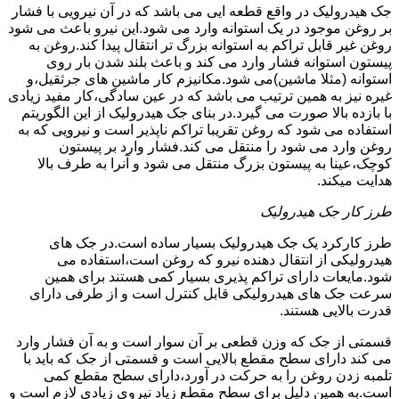
جک هیدرولیک در واقع قطعه ایی می باشد که در آن نیرویی با فشار
بر روغن موجود در یک استوانه وارد می شود.این نیرو باعث می شود
روغن غیر قابل تراکم به استوانه بزرگ تر انتقال پیدا کند.روغن به
پیستون استوانه فشار وارد می کند و باعث بلند شدن بار روی
استوانه (مثلا ماشین)می شود.مکانیزم کار ماشین های جرثقیل،و
غیره نیز به همین ترتیب می باشد که در عین سادگی،کار مفید زیادی
با بازده بالا صورت می گیرد.در بنای جک هیدرولیک از این الگوریتم
استفاده می شود که روغن تقریبا تراکم ناپذیر است و نیرویی که به
روغن وارد می شود را منتقل می کند.فشار وارد بر پیستون
کوچک،عینا به پیستون بزرگ منتقل می شود و آنرا به طرف بالا
هدایت میکند.
طرز کار جک هیدرولیک
طرز کارکرد یک جک هیدرولیک بسیار ساده است.در جک های
هیدرولیکی از انتقال دهنده نیرو که روغن است،استفاده می
شود.مایعات دارای تراکم پذیری بسیار کمی هستند برای همین
سرعت جک های هیدرولیکی قابل کنترل است و از طرفی دارای
قدرت بالایی هستند.
قسمتی از جک که وزن قطعی بر آن سوار است و به آن فشار وارد
می کند دارای سطح مقطع بالایی است و قسمتی از جک که باید با
تلمبه زدن روغن را به حرکت در آورد،دارای سطح مقطع کمی
است.به همین دلیل برای سطح مقطع زیاد نیروی زیادی لازم است و