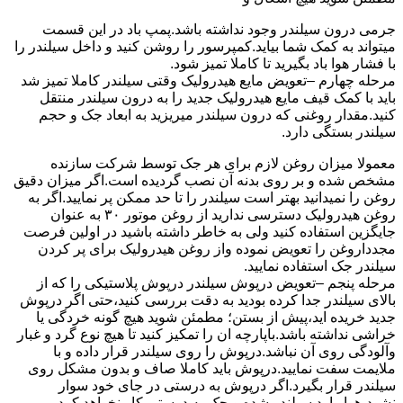
جرمی درون سیلندر وجود نداشته باشد.پمپ باد در این قسمت
میتواند به کمک شما بیاید.کمپرسور را روشن کنید و داخل سیلندر را
با فشار هوا باد بگیرید تا کاملا تمیز شود.
مرحله چهارم –تعویض مایع هیدرولیک وقتی سیلندر کاملا تمیز شد
باید با کمک قیف مایع هیدرولیک جدید را به درون سیلندر منتقل
کنید.مقدار روغنی که درون سیلندر میریزید به ابعاد جک و حجم
سیلندر بستگی دارد.
معمولا میزان روغن لازم برای هر جک توسط شرکت سازنده
مشخص شده و بر روی بدنه آن نصب گردیده است.اگر میزان دقیق
روغن را نمیدانید بهتر است سیلندر را تا حد ممکن پر نمایید.اگر به
روغن هیدرولیک دسترسی ندارید از روغن موتور ۳۰ به عنوان
جایگزین استفاده کنید ولی به خاطر داشته باشید در اولین فرصت
مجدداروغن را تعویض نموده واز روغن هیدرولیک برای پر کردن
سیلندر جک استفاده نمایید.
مرحله پنجم –تعویض درپوش سیلندر درپوش پلاستیکی را که از
بالای سیلندر جدا کرده بودید به دقت بررسی کنید،حتی اگر درپوش
جدید خریده اید،پیش از بستن؛ مطمئن شوید هیچ گونه خردگی یا
خراشی نداشته باشد.باپارچه ان را تمکیز کنید تا هیچ نوع گرد و غبار
وآلودگی روی آن نباشد.درپوش را روی سیلندر قرار داده و با
ملایمت سفت نمایید.درپوش باید کاملا صاف و بدون مشکل روی
سیلندر قرار بگیرد.اگر درپوش به درستی در جای خود سوار
نشود،هوا وارد سیلندر شده و جک به درستی کار نخواهد کرد.