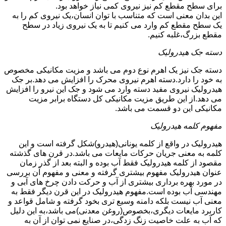
برای سطح مقطع کم نیز نیروی کمی نیاز خواهد بود.
این بدان معنی است که متناسب با توان انسان،یک نیروی کم را به
یک سطح مقطع کم وارد می کنیم تا به یک نیروی زیاد در سطح
مقطع بزرگ،غلبه کنیم.
دسته جک هیدرولیک
دسته جک نیز یک اهرم نوع دوم می باشد و مزیت مکانیکی مخصوص
به خود را دارد.دسته اهرم نیروی محرک را افزایش می دهد.بر جک
هیدرولیک نیروی مفید دسته وارد می شود و جک این نیرو را افزایش
می دهد.از این طریق مزیت مکانیکی کل دستگاه برابر مزیت
مکانیکی این دو قسمت می باشد.
مفهوم کلمه هیدرولیک
هیدرولیک در واقع از کلمه یونانی(هیدرو)شکل گرفته است و این
کلمه به معنی جریان حرکات مایعات می باشد.در قرن های گذشته
مقصود از کلمه هیدرولیک فقط آب بوده و البته بعد از گذر زمان
عنوان هیدرولیک مفهوم بیشتری گرفته و معنی و مفهوم آن بررسی
در مورد بهره برداری بیشتری از آب و حرکت دادن چرخ های آبی و
مهندسی آب بوده است.مفهوم هیدرولیک در این قرن دیگر فقط به
معنی آب نیست بلکه دامنه وسیع تری بخود گرفته و شامل قواعد و
کاربرد مایعات دیگری،بخصوص(روغن معدنی)می باشد،به این دلیل
که آب به علت خاصیت زنگ زدگی،در صنایع نمی توان از آن به