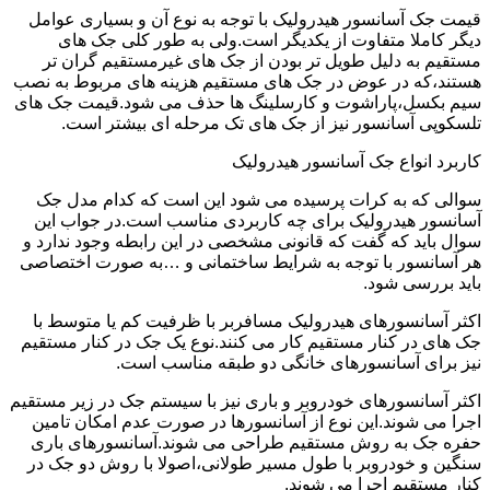
قیمت جک آسانسور هیدرولیک با توجه به نوع آن و بسیاری عوامل
دیگر کاملا متفاوت از یکدیگر است.ولی به طور کلی جک های
مستقیم به دلیل طویل تر بودن از جک های غیرمستقیم گران تر
هستند،که در عوض در جک های مستقیم هزینه های مربوط به نصب
سیم بکسل،پاراشوت و کارسلینگ ها حذف می شود.قیمت جک های
تلسکوپی آسانسور نیز از جک های تک مرحله ای بیشتر است.
کاربرد انواع جک آسانسور هیدرولیک
سوالی که به کرات پرسیده می شود این است که کدام مدل جک
آسانسور هیدرولیک برای چه کاربردی مناسب است.در جواب این
سوال باید که گفت که قانونی مشخصی در این رابطه وجود ندارد و
هر آسانسور با توجه به شرایط ساختمانی و …به صورت اختصاصی
باید بررسی شود.
اکثر آسانسورهای هیدرولیک مسافربر با ظرفیت کم یا متوسط با
جک های در کنار مستقیم کار می کنند.نوع یک جک در کنار مستقیم
نیز برای آسانسورهای خانگی دو طبقه مناسب است.
اکثر آسانسورهای خودروبر و باری نیز با سیستم جک در زیر مستقیم
اجرا می شوند.این نوع از آسانسورها در صورت عدم امکان تامین
حفره جک به روش مستقیم طراحی می شوند.آسانسورهای باری
سنگین و خودروبر با طول مسیر طولانی،اصولا با روش دو جک در
کنار مستقیم اجرا می شوند.