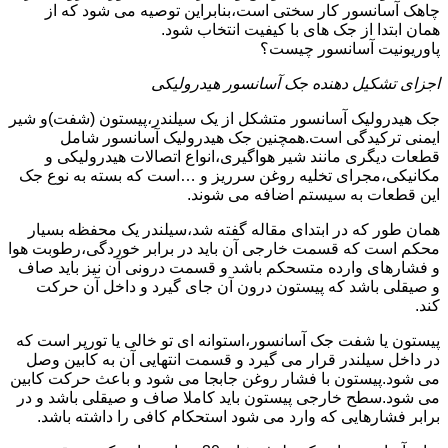
چاهک آسانسور کار سختی است،بنابراین توصیه می شود که از
همان ابتدا از جک های با کیفیت انتخاب شود.
پاوریونیت آسانسور چیست؟
اجزای تشکیل دهنده جک آسانسور هیدرولیکی
جک هیدرولیک آسانسور متشکل از یک سیلندر،پیستون (شفت)و شیر
ایمنی ترکیدگی است.همچنین جک هیدرولیک آسانسور شامل
قطعات دیگری مانند شیر هواگیری،انواع اتصالات هیدرولیکی و
مکانیکی،مجرای تخلیه روغن سرریز و …است که بسته به نوع جک
این قطعات به سیستم اضافه می شوند.
همان طور که در ابتدای مقاله گفته شد،سیلندر یک محفظه بسیار
محکم است که قسمت خارجی آن باید در برابر خوردگی،رطوبت هوا
و فشارهای وارده متسحکم باشد و قسمت درونی آن نیز باید صاف
و صیقلی باشد که پیستون درون آن جای گیرد و داخل آن حرکت
کند.
پیستون یا شفت جک آسانسور،استوانه ای تو خالی یا تورپر است که
در داخل سیلندر قرار می گیرد و قسمت انتهایی آن به کابین وصل
می شود.پیستون با فشار روغن جابجا می شود و باعث حرکت کابین
می شود.سطح خارجی پیستون باید کاملا صاف و صیقلی باشد و در
برابر فشارهایی که وارد می شود استحکام کافی را داشته باشد.