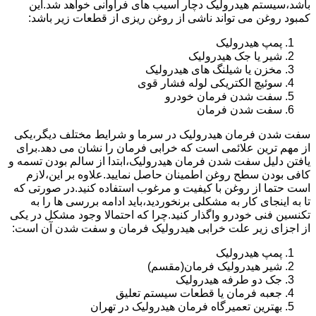
باشد،سیستم هیدرولیک دچار آسیب های فراوانی خواهد شد.این
کمبود روغن می تواند ناشی از روغن ریزی از قطعات زیر باشد:
پمپ هیدرولیک
شیر یا جک هیدرولیک
مخزن یا شیلنگ های هیدرولیک
سوئیچ الکتریکی لوله فشار قوی
سفت شدن فرمان خودرو
سفت شدن فرمان
سفت شدن فرمان هیدرولیک در سرما و شرایط مختلف دیگر،یکی
از مهم ترین علائمی است که خرابی فرمان را نشان می دهد.برای
یافتن دلیل سفت شدن فرمان هیدرولیک،ابتدا از سالم بودن تسمه و
کافی بودن سطح روغن اطمینان حاصل نمایید.علاوه بر این،لازم
است حتما از روغن با کیفیت و مرغوب استفاده کنید.در صورتی که
تا به اینجای کار به مشکلی برنخوردید،باید ادامه بررسی ها را به
تکنسین فنی خودرو واگذار کنید.چرا که احتمالا وجود مشکل در یکی
از اجزای زیر علت خرابی هیدرولیک فرمان و سفت شدن آن است:
پمپ هیدرولیک
شیر هیدرولیک فرمان(مقسم)
جک دو طرفه هیدرولیک
جعبه فرمان یا قطعات سیستم تعلیق
بهترین تعمیرگاه فرمان هیدرولیک در تهران