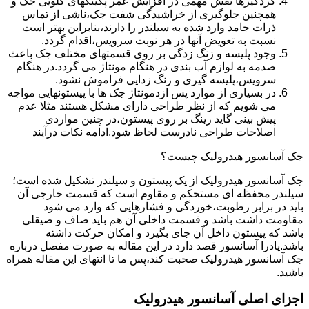
گردگیرها نقش مهمی در افزایش عمر پکینکهای گلویی جک و
همچنین جلوگیری از خراشیدگی شفت جک،ناشی از تماس
ذرات جامد وارد شده به سیلندر را دارند،بنابراین بهتر است
نسبت به تعویض آنها در هر نوبت سرویس،اقدام گردد.
وجود پلیسه و زنگ زدگی بر روی قسمتهای مختلف جک باعث
صدمه به لوازم آب بندی در هنگام مونتاژ می گردد.در هنگام
سرویس،پلیسه گیری و زنگ زدایی فراموش نشود.
در بسیاری از موارد پس ازدمونتاژ جک ها با پیستونهایی مواجه
می شویم که از نظر طراحی دارای مشکل هستند مثلا عدم
پیش بینی گاید رینگ بر روی پیستون،در چنین مواردی
اصلاحات طراحی نادرست لحاظ شود.ادامه نکات درآیند
جک آسانسور هیدرولیک چیست؟
جک آسانسور هیدرولیک از یک پیستون و سیلندر تشکیل شده است؛
سیلندر محفظه ای مستحکم و مقاوم است که قسمت خارجی آن
باید در برابر رطوبت،خوردگی و فشارهایی که وارد می شود
مقاومت داشت باشد و قسمت داخلی آن هم باید صاف و صیقلی
باشد که پیستون داخل آن جای بگیرد و امکان حرکت داشته
باشد.پادرا آسانسور قصد دارد در این مقاله به صورت مفصل درباره
جک آسانسور هیدرولیک صحبت کند،پس ما تا انتهای این مقاله همراه
باشید.
اجزای اصلی آسانسور هیدرولیک