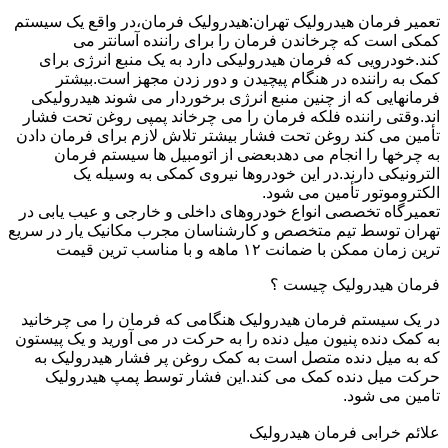
تعمیر فرمان هیدرولیک تهران:هیدرولیک فرمان،در واقع یک سیستم
کمکی است که چرخاندن فرمان را برای راننده آسانتر می
کند.خودرویی که فرمان هیدرولیکی دارد به یک منبع انرژی برای
کمک به راننده در هنگام پیچیدن و دور زدن مجهز است.بیشتر
فرمانهایی که از چنین منبع انرژی برخوردار می شوند هیدرولیکی
اند.وقتی راننده فلکه فرمان را می چرخاند پمپی روغن تحت فشار
تأمین می کند روغن تحت فشار بیشتر تلاش لازم برای فرمان دادن
به چرخها را انجام می دهدبعضی از اتومبیل ها سیستم فرمان
الترونیکی دارند.در این خودروها نیروی کمکی به وسیله یک
الکتروموتور تأمین می شود.
تعمیرگاه تخصصی انواع خودروهای داخلی و خارجی و عیب یابی در
تهران توسط تیم متخصص و کارشناسان مجرب مکانیک یار در سریع
ترین زمان ممکن با ضمانت ۱۲ ماهه و با مناسب ترین قیمت
فرمان هیدرولیک چیست ؟
در یک سیستم فرمان هیدرولیک هنگامی که فرمان را می چرخانید
به کمک دنده پنیون میل دنده را به حرکت در می آورید و یک پیستون
که به میل دنده متصل است به کمک روغن پر فشار هیدرولیک به
حرکت میل دنده کمک می کند.این فشار توسط پمپ هیدرولیک
تامین می شود.
علائم خرابی فرمان هیدرولیک