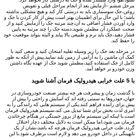
مرحل ششم –آزمایش بعد از انجام مراحل قبلی و تعویض
روغن،جک سوسماری باید به درستی کار کند و هیچ مشکلی نداشته
باشد؛ با این حال برای اطمینان بهتر است پیش از کار کردن با جک و
وارد آوردن فشار اضافی به آن،چند مرتبه جک را آزمایش کنید و از
صحت عملکرد آن مطمئن شوید.دسته جک را چند مرتبه به پایین
فشار دهید،جک باید نرم و طبیعی بالا بیاید و البته بتواند موقعیت خود
را حفظ کند.
در مرحله بعد جک را زیر وسیله نقلیه امتحان کنید و سعی کنید با
کمک آن ماشین را به آرامی از زمین بلند نمایید.پیش از آنکه به طور
کامل از جک استفاده کنید،مطمئن شوید جک از عهده نگاه داشتن
وزن خودرو بر خواهد آمد.
با 5 علت خرابی هیدرولیک فرمان آشنا شوید
با گذشت زمان و پیشرفت هر چه بیشتر صنعت خودروسازی در
جهان،خودروها به سمتی رفته اند که آسایش و راحتی را بیش از
پیش برای راننده فراهم کنند.یکی از سیستم هایی که رانندگی را به
امری لذت بخش برای شما تبدیل می کند،سیستم هیدرولیک فرمان
است.با اینکه این سیستم مانع از بروز خستگی در هنگام چرخاندن
فرمان می شود،اما ممکن است به دلایل مختلف دچار اختلال
گردد.علت خرابی هیدرولیک فرمان هرچه که باشد،نشان از یک
نابهینگی در داخل خودرو می دهد و لازم است برطرف شود.با این