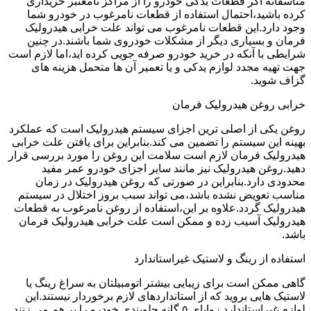
متاسفانه اگر قطعات یدکی خودرو را از مراکز نامعتبر خریداری
کرده باشید،احتمال استفاده از قطعات نامرغوب در خودرو شما
وجود دارد.این قطعات نامرغوب می تواند علت خرابی هیدرولیک
فرمان و بسیاری دیگر از مشکلات خودروی شما باشند.در چنین
شرایطی با آنکه در خرید خودرو صرفه جویی کرده اید،اما لازم است
جهت تهیه مجدد لوازم یدکی و یا تعمیر آن ها متحمل هزینه های
گزاف شوید.
خرابی روغن هیدرولیک فرمان
روغن یکی از اصلی ترین اجزای سیستم هیدرولیک است که عملکرد
بهینه این سیستم را تضمین می کند.بنابراین برای یافتن علت خرابی
هیدرولیک فرمان لازم است سلامت این روغن را مورد بررسی قرار
دهید.روغن هیدرولیک نیز مانند سایر اجزای خودرو عمر مفید
محدودی دارد.بنابراین در صورتی که روغن هیدرولیک در زمان
مناسب تعویض نشده باشد،می تواند سبب بروز اختلال در سیستم
هیدرولیک گردد.علاوه بر این،استفاده از روغن نامرغوب به قطعات
هیدرولیک آسیب زده و ممکن است علت خرابی هیدرولیک فرمان
باشد.
استفاده از رینگ و لاستیک غیراستاندارد
گاهی ممکن است برای زیبایی بیشتر اتومبیلتان به سراغ رینگ یا
لاستیک هایی بروید که از استانداردهای لازم برخوردار نیستند.این
لوازم غیراستاندارد زوایای ۵ گانه جلوبندی خودرو را بر هم می زنند