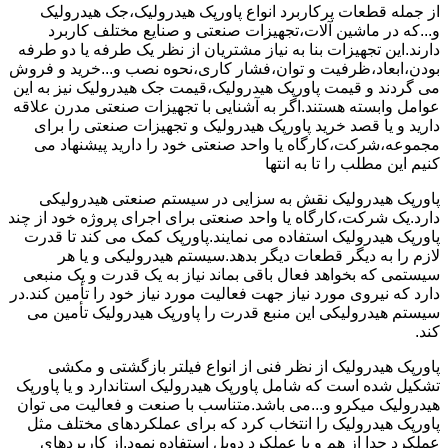
از جمله قطعات پرکاربرد انواع پاورپک هیدرولیک،جک هیدرولیک
و...که در ماشین آلات،تجهیزات صنعتی و صنایع مختلف کاربرد
دارند.این تجهیزات بنا به نیاز مشتریان از نظر یک طرفه یا دو طرفه
بودن،ابعاد،ظرفیت و توان،فشار کاری،نحوه نصب و...خرید و فروش
می گردند و قیمت پاورپک هیدرولیک،قیمت جک هیدرولیک نیز به این
عوامل وابسته هستند.اگر به آشنایی با تجهیزات صنعتی مدرن علاقه
دارید و یا قصد خرید پاورپک هیدرولیک و تجهیزات صنعتی را برای
مجموعه،شرکت،کارگاه یا واحد صنعتی خود را دارید پیشنهاد می
کنیم این مطلب را تا به انتها
پاورپک هیدرولیک نقش به سزایی در سیستم صنعتی هیدرولیکی
دارد.یک شرکت،کارگاه یا واحد صنعتی برای اجرای پروژه خود از چند
پاورپک هیدرولیک استفاده می نمایند.پاورپک کمک می کند تا قدرت
لازم را به دیگر قطعات دیگر بدهد.سیستم هیدرولیکی و یا هر
سیستمی که بخواهد فعال باقی بماند نیاز به یک قدرت و یک منبعی
دارد که نیروی مورد نیاز جهت فعالیت مورد نیاز خود را تأمین کند.در
سیستم هیدرولیکی این منبع قدرت را پاورپک هیدرولیک تأمین می
کند.
پاورپک هیدرولیک از نظر فنی از انواع فیلتر بازگشتی و مکشی
تشکیل شده است که شامل پاورپک هیدرولیک استاندارد و یا پاورپک
هیدرولیک میکرو و...می باشد.متناسب با صنعت و فعالیت می توان
پاورپک هیدرولیک را انتخاب کرد که برای عملکردهای مختلف مثل
عملکرد جدا از هم و یا عملکرد دوبل استفاده نمود.از کاربردهای