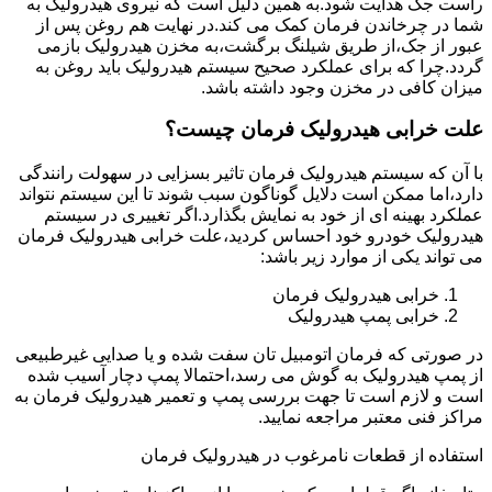
راست جک هدایت شود.به همین دلیل است که نیروی هیدرولیک به
شما در چرخاندن فرمان کمک می کند.در نهایت هم روغن پس از
عبور از جک،از طریق شیلنگ برگشت،به مخزن هیدرولیک بازمی
گردد.چرا که برای عملکرد صحیح سیستم هیدرولیک باید روغن به
میزان کافی در مخزن وجود داشته باشد.
علت خرابی هیدرولیک فرمان چیست؟
با آن که سیستم هیدرولیک فرمان تاثیر بسزایی در سهولت رانندگی
دارد،اما ممکن است دلایل گوناگون سبب شوند تا این سیستم نتواند
عملکرد بهینه ای از خود به نمایش بگذارد.اگر تغییری در سیستم
هیدرولیک خودرو خود احساس کردید،علت خرابی هیدرولیک فرمان
می تواند یکی از موارد زیر باشد:
خرابی هیدرولیک فرمان
خرابی پمپ هیدرولیک
در صورتی که فرمان اتومبیل تان سفت شده و یا صدایی غیرطبیعی
از پمپ هیدرولیک به گوش می رسد،احتمالا پمپ دچار آسیب شده
است و لازم است تا جهت بررسی پمپ و تعمیر هیدرولیک فرمان به
مراکز فنی معتبر مراجعه نمایید.
استفاده از قطعات نامرغوب در هیدرولیک فرمان