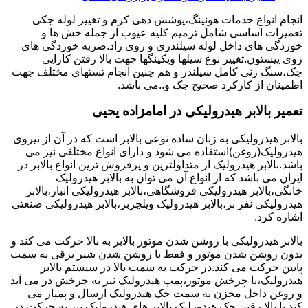
انجام انواع خدمات هونینگ،پوشش دهی کرم و تغییر لوله جکی
تعمیرات اساسی شامل ترمیم کلیه عیوب از جمله خش ها و
خوردگی های داخل لوله سیلندری و روی راد.ضربه خوردگی های
روی پیستون.تغییر نوع سیلها وپکینگها جهت بالا رفتن کارایی
جک،سنگ زنی کامل سیلندر و هم چنین انجام تستهای مختلف جهت
اطمینان از کارکرد صحیح جک و..می باشد.
تعمیر بالابر هیدرولیکی در امامزاده یحیی
بالابر هیدرولیکی به زبان ساده نوعی بالابر است که در آن از نیروی
هیدرولیک(روغن)استفاده می شود و دارای انواع مختلفی نیز می
باشد.بالابر هیدرولیک از متداولترین و پرفروش ترین انواع بالابر در
ایران می باشد که از انواع آن می توان به بالابر هیدرولیک
خانگی،بالابر هیدرولیکی فروشگاهی،بالابر هیدرولیکی انبار،بالابر
هیدرولیکی نفر بر،بالابر هیدرولیک ویلچربر،بالابر هیدرولیکی صنعتی
اشاره کرد.
بالابر هیدرولیکی با روشن شدن موتور بالابر به بالا حرکت می کند و
بدون روشن شدن موتور و فقط با روشن شدن شیر برقی به سمت
پایین حرکت می کند.در حرکت به سمت بالا در سیستم بالابر
هیدرولیک،با چرخش موتور،پمپ هیدرولیک نیز به چرخش در می آید
و روغن داخل مخزن به سمت جک هیدرولیک ارسال و پمپاز می
کند.با بالا رفتن جک هیدورلیک بالابر های هیدرولیک نیز به حرکت در