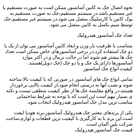
نحوه اتصال جک به کابین آسانسور ممکن است به صورت مستقیم یا
غیر مستقیم باشد.در سیستم مستقیم،جک به صورت مستقیم به
یوک کابین یا کارسلینگ متصل می شود.در سیستم غیر مستقیم،جک
توسط سیم بکسل به کابین متصل می شود.
تعداد جک آسانسور هیدرولیک
متناسب با ظرفیت بار،وزن و ابعاد کابین آسانسور می توان از یک یا
دو جک استفاده کرد.در برخی آسانسورهای خاص ممکن است تعداد
جک ها بیشتر هم شوند اما در حالت نرمال و در اکثر موارد
آسانسورها دارای یک جک و یا دو جک (جک دوبل)هستند.
کیفیت انواع جک آسانسور
تمامی انواع جک های آسانسور در صورتی که با کیفیت بالا ساخته
شوند و نصب آنها به درستی انجام شود،از کیفیت بالایی برخوردار
هستند.در واقع مقایسه جک ها از نظر کیفیت منطقی نیست و نکته
ی بسیار مهم است این است که با توجه به شرایط ساختمانی
مناسب ترین مدل جک آسانسور هیدرولیک انتخاب شود.
یکی از برندهای معتبر جک هیدرولیک آسانسور،برند هودپا لیفت
است.این برند با به کارگیری با کیفیت ترین قطعات و لوازم،ساخت
شرکت بلین آلمان است.
قیمت جک آسانسور هیدرولیک