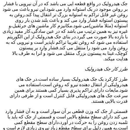
جک هیدرولیک در واقع قطعه ایی می باشد که در آن نیرویی با فشار
بر روغن موجود در یک استوانه وارد می شود.این نیرو باعث می شود
روغن غیر قابل تراکم به استوانه بزرگ تر انتقال پیدا کند.روغن به
پیستون استوانه فشار وارد می کند و باعث بلند شدن بار روی
استوانه (مثلا ماشین)می شود.مکانیزم کار ماشین های جرثقیل،و
غیره نیز به همین ترتیب می باشد که در عین سادگی،کار مفید زیادی
با بازده بالا صورت می گیرد.در بنای جک هیدرولیک از این الگوریتم
استفاده می شود که روغن تقریبا تراکم ناپذیر است و نیرویی که به
روغن وارد می شود را منتقل می کند.فشار وارد بر پیستون
کوچک،عینا به پیستون بزرگ منتقل می شود و آنرا به طرف بالا
هدایت میکند.
طرز کار جک هیدرولیک
طرز کارکرد یک جک هیدرولیک بسیار ساده است.در جک های
هیدرولیکی از انتقال دهنده نیرو که روغن است،استفاده می
شود.مایعات دارای تراکم پذیری بسیار کمی هستند برای همین
سرعت جک های هیدرولیکی قابل کنترل است و از طرفی دارای
قدرت بالایی هستند.
قسمتی از جک که وزن قطعی بر آن سوار است و به آن فشار وارد
می کند دارای سطح مقطع بالایی است و قسمتی از جک که باید با
تلمبه زدن روغن را به حرکت در آورد،دارای سطح مقطع کمی
است.به همین دلیل برای سطح مقطع زیاد نیروی زیادی لازم است و