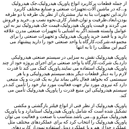
از جمله قطعات پرکاربرد انواع پاورپک هیدرولیک،جک هیدرولیک
و...که در ماشین آلات،تجهیزات صنعتی و صنایع مختلف کاربرد
دارند.این تجهیزات بنا به نیاز مشتریان از نظر یک طرفه یا دو طرفه
بودن،ابعاد،ظرفیت و توان،فشار کاری،نحوه نصب و...خرید و فروش
می گردند و قیمت پاورپک هیدرولیک،قیمت جک هیدرولیک نیز به این
عوامل وابسته هستند.اگر به آشنایی با تجهیزات صنعتی مدرن علاقه
دارید و یا قصد خرید پاورپک هیدرولیک و تجهیزات صنعتی را برای
مجموعه،شرکت،کارگاه یا واحد صنعتی خود را دارید پیشنهاد می
کنیم این مطلب را تا به انتها
پاورپک هیدرولیک نقش به سزایی در سیستم صنعتی هیدرولیکی
دارد.یک شرکت،کارگاه یا واحد صنعتی برای اجرای پروژه خود از چند
پاورپک هیدرولیک استفاده می نمایند.پاورپک کمک می کند تا قدرت
لازم را به دیگر قطعات دیگر بدهد.سیستم هیدرولیکی و یا هر
سیستمی که بخواهد فعال باقی بماند نیاز به یک قدرت و یک منبعی
دارد که نیروی مورد نیاز جهت فعالیت مورد نیاز خود را تأمین کند.در
سیستم هیدرولیکی این منبع قدرت را پاورپک هیدرولیک تأمین می
کند.
پاورپک هیدرولیک از نظر فنی از انواع فیلتر بازگشتی و مکشی
تشکیل شده است که شامل پاورپک هیدرولیک استاندارد و یا پاورپک
هیدرولیک میکرو و...می باشد.متناسب با صنعت و فعالیت می توان
پاورپک هیدرولیک را انتخاب کرد که برای عملکردهای مختلف مثل
عملکرد جدا از هم و یا عملکرد دوبل استفاده نمود.از کاربردهای