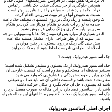
گردگیرها نقش مهمی در افزایش عمر پکینکهای گلویی جک و
همچنین جلوگیری از خراشیدگی شفت جک،ناشی از تماس
ذرات جامد وارد شده به سیلندر را دارند،بنابراین بهتر است
نسبت به تعویض آنها در هر نوبت سرویس،اقدام گردد.
وجود پلیسه و زنگ زدگی بر روی قسمتهای مختلف جک باعث
صدمه به لوازم آب بندی در هنگام مونتاژ می گردد.در هنگام
سرویس،پلیسه گیری و زنگ زدایی فراموش نشود.
در بسیاری از موارد پس ازدمونتاژ جک ها با پیستونهایی مواجه
می شویم که از نظر طراحی دارای مشکل هستند مثلا عدم
پیش بینی گاید رینگ بر روی پیستون،در چنین مواردی
اصلاحات طراحی نادرست لحاظ شود.ادامه نکات درآیند
جک آسانسور هیدرولیک چیست؟
جک آسانسور هیدرولیک از یک پیستون و سیلندر تشکیل شده است؛
سیلندر محفظه ای مستحکم و مقاوم است که قسمت خارجی آن
باید در برابر رطوبت،خوردگی و فشارهایی که وارد می شود
مقاومت داشت باشد و قسمت داخلی آن هم باید صاف و صیقلی
باشد که پیستون داخل آن جای بگیرد و امکان حرکت داشته
باشد.پادرا آسانسور قصد دارد در این مقاله به صورت مفصل درباره
جک آسانسور هیدرولیک صحبت کند،پس ما تا انتهای این مقاله همراه
باشید.
اجزای اصلی آسانسور هیدرولیک