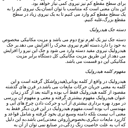
برای سطح مقطع کم نیز نیروی کمی نیاز خواهد بود.
این بدان معنی است که متناسب با توان انسان،یک نیروی کم را به
یک سطح مقطع کم وارد می کنیم تا به یک نیروی زیاد در سطح
مقطع بزرگ،غلبه کنیم.
دسته جک هیدرولیک
دسته جک نیز یک اهرم نوع دوم می باشد و مزیت مکانیکی مخصوص
به خود را دارد.دسته اهرم نیروی محرک را افزایش می دهد.بر جک
هیدرولیک نیروی مفید دسته وارد می شود و جک این نیرو را افزایش
می دهد.از این طریق مزیت مکانیکی کل دستگاه برابر مزیت
مکانیکی این دو قسمت می باشد.
مفهوم کلمه هیدرولیک
هیدرولیک در واقع از کلمه یونانی(هیدرو)شکل گرفته است و این
کلمه به معنی جریان حرکات مایعات می باشد.در قرن های گذشته
مقصود از کلمه هیدرولیک فقط آب بوده و البته بعد از گذر زمان
عنوان هیدرولیک مفهوم بیشتری گرفته و معنی و مفهوم آن بررسی
در مورد بهره برداری بیشتری از آب و حرکت دادن چرخ های آبی و
مهندسی آب بوده است.مفهوم هیدرولیک در این قرن دیگر فقط به
معنی آب نیست بلکه دامنه وسیع تری بخود گرفته و شامل قواعد و
کاربرد مایعات دیگری،بخصوص(روغن معدنی)می باشد،به این دلیل
که آب به علت خاصیت زنگ زدگی،در صنایع نمی توان از آن به