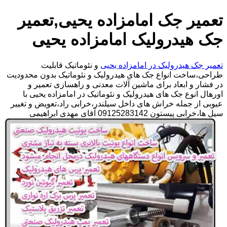
تعمیر جک امامزاده یحیی,تعمیر
جک هیدرولیک امامزاده یحیی
تعمیر جک هیدرولیک در امامزاده یحیی
و نئوماتیک قابلیت
طراحی،ساخت انواع جک های هیدرولیک و نئوماتیک بدون محدودیت
در فشار و ابعاد برای ماشین آلات معدنی و راهسازی تعمیر و
اورهال انوع جک های هیدرولیک و نئوماتیک در امامزاده یحیی با
عیوبی از جمله خراش های داخل سیلندر،خرابی راد،تعویض و تغییر
سیل ها،خرابی پیستون 09125283142 آقای مهدی ابراهیمی