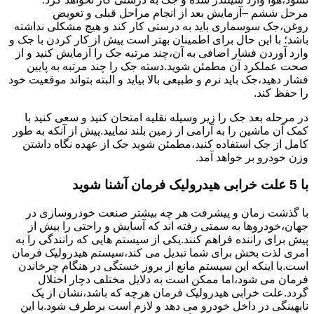
مرحل ششم –آزمایش بعد از انجام مراحل قبلی و تعویض
روغن،جک سوسماری باید به درستی کار کند و هیچ مشکلی نداشته
باشد؛ با این حال برای اطمینان بهتر است پیش از کار کردن با جک و
وارد آوردن فشار اضافی به آن،چند مرتبه جک را آزمایش کنید و از
صحت عملکرد آن مطمئن شوید.دسته جک را چند مرتبه به پایین
فشار دهید،جک باید نرم و طبیعی بالا بیاید و البته بتواند موقعیت خود
را حفظ کند.
در مرحله بعد جک را زیر وسیله نقلیه امتحان کنید و سعی کنید با
کمک آن ماشین را به آرامی از زمین بلند نمایید.پیش از آنکه به طور
کامل از جک استفاده کنید،مطمئن شوید جک از عهده نگاه داشتن
وزن خودرو بر خواهد آمد.
با 5 علت خرابی هیدرولیک فرمان آشنا شوید
با گذشت زمان و پیشرفت هر چه بیشتر صنعت خودروسازی در
جهان،خودروها به سمتی رفته اند که آسایش و راحتی را بیش از
پیش برای راننده فراهم کنند.یکی از سیستم هایی که رانندگی را به
امری لذت بخش برای شما تبدیل می کند،سیستم هیدرولیک فرمان
است.با اینکه این سیستم مانع از بروز خستگی در هنگام چرخاندن
فرمان می شود،اما ممکن است به دلایل مختلف دچار اختلال
گردد.علت خرابی هیدرولیک فرمان هرچه که باشد،نشان از یک
نابهینگی در داخل خودرو می دهد و لازم است برطرف شود.با این