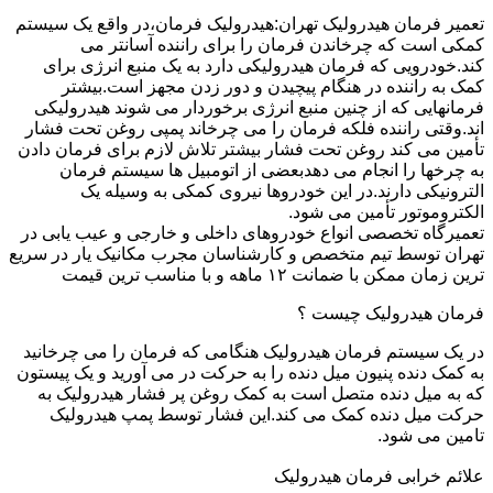
تعمیر فرمان هیدرولیک تهران:هیدرولیک فرمان،در واقع یک سیستم
کمکی است که چرخاندن فرمان را برای راننده آسانتر می
کند.خودرویی که فرمان هیدرولیکی دارد به یک منبع انرژی برای
کمک به راننده در هنگام پیچیدن و دور زدن مجهز است.بیشتر
فرمانهایی که از چنین منبع انرژی برخوردار می شوند هیدرولیکی
اند.وقتی راننده فلکه فرمان را می چرخاند پمپی روغن تحت فشار
تأمین می کند روغن تحت فشار بیشتر تلاش لازم برای فرمان دادن
به چرخها را انجام می دهدبعضی از اتومبیل ها سیستم فرمان
الترونیکی دارند.در این خودروها نیروی کمکی به وسیله یک
الکتروموتور تأمین می شود.
تعمیرگاه تخصصی انواع خودروهای داخلی و خارجی و عیب یابی در
تهران توسط تیم متخصص و کارشناسان مجرب مکانیک یار در سریع
ترین زمان ممکن با ضمانت ۱۲ ماهه و با مناسب ترین قیمت
فرمان هیدرولیک چیست ؟
در یک سیستم فرمان هیدرولیک هنگامی که فرمان را می چرخانید
به کمک دنده پنیون میل دنده را به حرکت در می آورید و یک پیستون
که به میل دنده متصل است به کمک روغن پر فشار هیدرولیک به
حرکت میل دنده کمک می کند.این فشار توسط پمپ هیدرولیک
تامین می شود.
علائم خرابی فرمان هیدرولیک