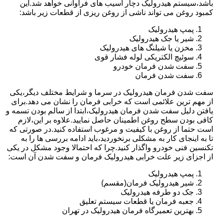
باشد،سیستم هیدرولیک دچار آسیب های فراوانی خواهد شد.این
کمبود روغن می تواند ناشی از روغن ریزی از قطعات زیر باشد:
پمپ هیدرولیک
شیر یا جک هیدرولیک
مخزن یا شیلنگ های هیدرولیک
سوئیچ الکتریکی لوله فشار قوی
سفت شدن فرمان خودرو
سفت شدن فرمان
سفت شدن فرمان هیدرولیک در سرما و شرایط مختلف دیگر،یکی
از مهم ترین علائمی است که خرابی فرمان را نشان می دهد.برای
یافتن دلیل سفت شدن فرمان هیدرولیک،ابتدا از سالم بودن تسمه و
کافی بودن سطح روغن اطمینان حاصل نمایید.علاوه بر این،لازم
است حتما از روغن با کیفیت و مرغوب استفاده کنید.در صورتی که
تا به اینجای کار به مشکلی برنخوردید،باید ادامه بررسی ها را به
تکنسین فنی خودرو واگذار کنید.چرا که احتمالا وجود مشکل در یکی
از اجزای زیر علت خرابی هیدرولیک فرمان و سفت شدن آن است:
پمپ هیدرولیک
شیر هیدرولیک فرمان(مقسم)
جک دو طرفه هیدرولیک
جعبه فرمان یا قطعات سیستم تعلیق
بهترین تعمیرگاه فرمان هیدرولیک در تهران