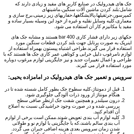
جک های هیدرولیک در صنایع کاربر های مفید و زیادی دارند که
شامل:بلند کردن ماشین آلات سنگین،ماشینهای
کمپرسور،جرثقیلها،پالایشگاهها،حفاریهای زیر زمینی،برج سازی و
معماری،کلیه وسایل نقلیه و غیره از خود این وسیله بسیار ساده و
مفید یا مکانیزم کار آن استفاده می شود.
جکهای زیر دارای فشار کاری 400 bar هستند و مشابه جک های
اینرپک به صورت پرتابل جهت بلند کردن قطعات سنگین مورد
استفاده قرار می گیرند.طراحی اشتباه پیستون بهمراه استفاده از
لوازم نامرغوب دلیل خرابی و کوتاهی عمر کاری جک ها هستند که با
طراحی و اعمال تغییرات جدید و نیز جایگزینی لوازم مرغوب دوباره
مورد استفاده قرار می گیرند.
سرویس و تعمیر جک های هیدرولیک در امامزاده یحیی
:
قبل از دمونتاژ،کلیه سطوح جک بطور کامل شسته شده تا در
هنگام مونتاژ از ورود ذرات آلودگی جلوگیری شود.
درون سیلندر و همچنین شفت جک ازنظر صافی سطح
بررسی شده و در صورت وجود خراشیدگی نسبت به اصلاح
آن اقدام کنید.
کلیه لوازم آب بندی تعویض شوند.ممکن است برخی از لوازم
آب بندی سالم باشند،که با جایگزینی با لوازم نو و طولانی
شدن زمان سرویس بعدی هزینه اضافی جبران می گردد.