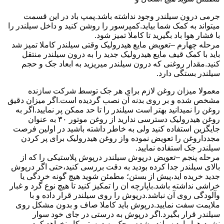
جرمی درون سیلندر وجود نداشته باشد.پمپ باد در این قسمت
میتواند به کمک شما بیاید.کمپرسور را روشن کنید و داخل سیلندر را
با فشار هوا باد بگیرید تا کاملا تمیز شود.
مرحله چهارم –تعویض مایع هیدرولیک وقتی سیلندر کاملا تمیز شد
باید با کمک قیف مایع هیدرولیک جدید را به درون سیلندر منتقل
کنید.مقدار روغنی که درون سیلندر میریزید به ابعاد جک و حجم
سیلندر بستگی دارد.
معمولا میزان روغن لازم برای هر جک توسط شرکت سازنده
مشخص شده و بر روی بدنه آن نصب گردیده است.اگر میزان دقیق
روغن را نمیدانید بهتر است سیلندر را تا حد ممکن پر نمایید.اگر به
روغن هیدرولیک دسترسی ندارید از روغن موتور ۳۰ به عنوان
جایگزین استفاده کنید ولی به خاطر داشته باشید در اولین فرصت
مجدداروغن را تعویض نموده واز روغن هیدرولیک برای پر کردن
سیلندر جک استفاده نمایید.
مرحله پنجم –تعویض درپوش سیلندر درپوش پلاستیکی را که از
بالای سیلندر جدا کرده بودید به دقت بررسی کنید،حتی اگر درپوش
جدید خریده اید،پیش از بستن؛ مطمئن شوید هیچ گونه خردگی یا
خراشی نداشته باشد.باپارچه ان را تمکیز کنید تا هیچ نوع گرد و غبار
وآلودگی روی آن نباشد.درپوش را روی سیلندر قرار داده و با
ملایمت سفت نمایید.درپوش باید کاملا صاف و بدون مشکل روی
سیلندر قرار بگیرد.اگر درپوش به درستی در جای خود سوار
نشود،هوا وارد سیلندر شده و جک به درستی کار نخواهد کرد.