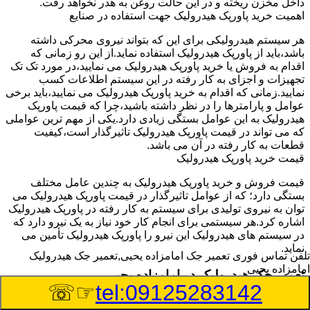
داخل مخزن ریخته و در این حالت روغن به هدر نخواهد رفت.
اهمیت خرید پاورپک هیدرولیک جهت استفاده در صنایع
هر سیستم هیدرولیکی برای این که بتواند نیروی محرکی داشته
باشد،باید از پاورپک هیدرولیک استفاده نماید.از این رو زمانی که
اقدام به فروش یا خرید پاورپک هیدرولیک می نمایید،در مورد تک تک
تجهیزات و اجزای به کار رفته در این سیستم اطلاعات کسب
نمایید.زمانی که اقدام به خرید پاورپک هیدرولیک می نمایید،باید برخی
عوامل و پارامترها را در نظر داشته باشید،چرا که قیمت پاورپک
هیدرولیک به این عوامل بستگی زیادی دارد.یکی از مهم ترین عواملی
که می تواند در قیمت پاورپک هیدرولیک تاثیرگذار است،کیفیت
قطعات به کار رفته در آن می باشد.
قیمت خرید پاورپک هیدرولیک
قیمت فروش و خرید پاورپک هیدرولیک به چندین عامل مختلف
بستگی دارد؛ که از عوامل تاثیرگذار در قیمت پاورپک هیدرولیک می
توان به نیروی تولیدی برای سیستم به کار رفته در پاورپک هیدرولیک
اشاره کرد.هر سیستمی برای انجام کار خود نیاز به یک نیرو دارد که
در سیستم های هیدرولیک این نیرو را پاورپک هیدرولیک تأمین می
نماید.
تلفن تماس فوری
تعمیر جک امامزاده یحیی,تعمیر جک هیدرولیک
امامزاده یحیی
تعمیر جک هیدرولیک در امامزاده یحیی
☞☏
tel:09125283142
وسیله‎ای که با عملکرد خود موجب بلند شدن اهرم و یا وزن سنگین