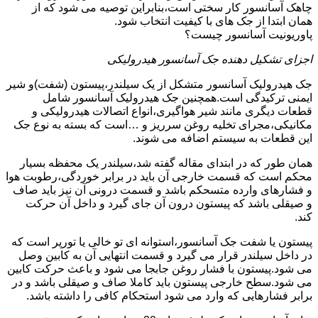
چاهک آسانسور کار سختی است،بنابراین توصیه می شود که از
همان ابتدا از جک های با کیفیت انتخاب شود.
پاوریونیت آسانسور چیست؟
اجزای تشکیل دهنده جک آسانسور هیدرولیکی
جک هیدرولیک آسانسور متشکل از یک سیلندر،پیستون (شفت)و شیر
ایمنی ترکیدگی است.همچنین جک هیدرولیک آسانسور شامل
قطعات دیگری مانند شیر هواگیری،انواع اتصالات هیدرولیکی و
مکانیکی،مجرای تخلیه روغن سرریز و …است که بسته به نوع جک
این قطعات به سیستم اضافه می شوند.
همان طور که در ابتدای مقاله گفته شد،سیلندر یک محفظه بسیار
محکم است که قسمت خارجی آن باید در برابر خوردگی،رطوبت هوا
و فشارهای وارده متسحکم باشد و قسمت درونی آن نیز باید صاف
و صیقلی باشد که پیستون درون آن جای گیرد و داخل آن حرکت
کند.
پیستون یا شفت جک آسانسور،استوانه ای تو خالی یا تورپر است که
در داخل سیلندر قرار می گیرد و قسمت انتهایی آن به کابین وصل
می شود.پیستون با فشار روغن جابجا می شود و باعث حرکت کابین
می شود.سطح خارجی پیستون باید کاملا صاف و صیقلی باشد و در
برابر فشارهایی که وارد می شود استحکام کافی را داشته باشد.