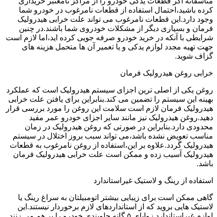
متاسفانه اگر قطعات یدکی خودرو را از مراکز نامعتبر خریداری
کرده باشید،احتمال استفاده از قطعات نامرغوب در خودرو شما
وجود دارد.این قطعات نامرغوب می تواند علت خرابی هیدرولیک
فرمان و بسیاری دیگر از مشکلات خودروی شما باشند.در چنین
شرایطی با آنکه در خرید خودرو صرفه جویی کرده اید،اما لازم است
جهت تهیه مجدد لوازم یدکی و یا تعمیر آن ها متحمل هزینه های
گزاف شوید.
خرابی روغن هیدرولیک فرمان
روغن یکی از اصلی ترین اجزای سیستم هیدرولیک است که عملکرد
بهینه این سیستم را تضمین می کند.بنابراین برای یافتن علت خرابی
هیدرولیک فرمان لازم است سلامت این روغن را مورد بررسی قرار
دهید.روغن هیدرولیک نیز مانند سایر اجزای خودرو عمر مفید
محدودی دارد.بنابراین در صورتی که روغن هیدرولیک در زمان
مناسب تعویض نشده باشد،می تواند سبب بروز اختلال در سیستم
هیدرولیک گردد.علاوه بر این،استفاده از روغن نامرغوب به قطعات
هیدرولیک آسیب زده و ممکن است علت خرابی هیدرولیک فرمان
باشد.
استفاده از رینگ و لاستیک غیراستاندارد
گاهی ممکن است برای زیبایی بیشتر اتومبیلتان به سراغ رینگ یا
لاستیک هایی بروید که از استانداردهای لازم برخوردار نیستند.این
لوازم غیراستاندارد زوایای ۵ گانه جلوبندی خودرو را بر هم می زنند