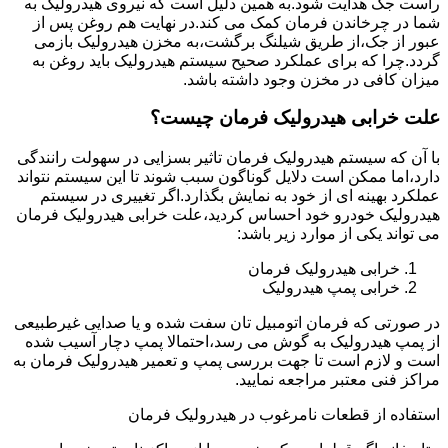
راست جک هدایت شود.به همین دلیل است که نیروی هیدرولیک به
شما در چرخاندن فرمان کمک می کند.در نهایت هم روغن پس از
عبور از جک،از طریق شیلنگ برگشت،به مخزن هیدرولیک بازمی
گردد.چرا که برای عملکرد صحیح سیستم هیدرولیک باید روغن به
میزان کافی در مخزن وجود داشته باشد.
علت خرابی هیدرولیک فرمان چیست؟
با آن که سیستم هیدرولیک فرمان تاثیر بسزایی در سهولت رانندگی
دارد،اما ممکن است دلایل گوناگون سبب شوند تا این سیستم نتواند
عملکرد بهینه ای از خود به نمایش بگذارد.اگر تغییری در سیستم
هیدرولیک خودرو خود احساس کردید،علت خرابی هیدرولیک فرمان
می تواند یکی از موارد زیر باشد:
خرابی هیدرولیک فرمان
خرابی پمپ هیدرولیک
در صورتی که فرمان اتومبیل تان سفت شده و یا صدایی غیرطبیعی
از پمپ هیدرولیک به گوش می رسد،احتمالا پمپ دچار آسیب شده
است و لازم است تا جهت بررسی پمپ و تعمیر هیدرولیک فرمان به
مراکز فنی معتبر مراجعه نمایید.
استفاده از قطعات نامرغوب در هیدرولیک فرمان