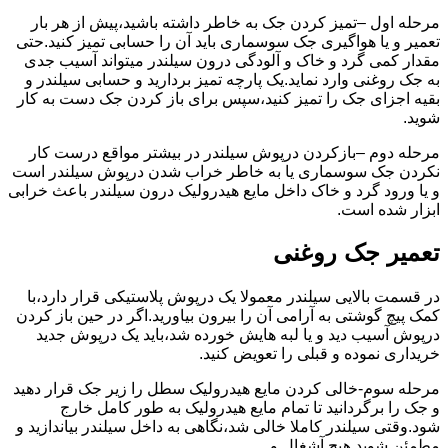
مرحله اول –تمیز کردن جک به خاطر داشته باشید،پیش از هر بار
تعمیر و یا هواگیری جک سوسماری باید آن را حسابی تمیز کنید.حتی
مقدار کمی گرد و خاک و آلودگی درون سیلندر میتواند آسیب جدی
به جک روغنی وارد نماید.یک پارچه تمیز بردارید و حسابی سیلندر و
بقیه اجزای جک را تمیز کنید،سپس برای باز کردن جک دست به کار
شوید.
مرحله دوم –بازکردن درپوش سیلندر در بیشتر مواقع درست کار
نکردن جک سوسماری یا به خاطر خراب شدن درپوش سیلندر است
و یا ورود گرد و خاک داخل مایع هیدرولیک درون سیلندر باعث خرابی
ابزار شده است.
تعمیر جک روغنی
در قسمت بالایی سیلندر معمولا یک درپوش پلاستیکی قرار دارد،با
کمک پیچ گوشتی به آرامی آن را بیرون بیاورید.اگر در حین باز کردن
درپوش آسیب دید و یا لبه هایش خورده شد،باید یک درپوش جدید
خریداری نموده و قبلی را تعویض کنید.
مرحله سوم-خالی کردن مایع هیدرولیک سطل را زیر جک قرار دهید
و جک را برگردانید تا تمام مایع هیدرولیک به طور کامل خارج
شود.وقتی سیلندر کاملا خالی شد،نگاهی به داخل سیلندر بیاندازید و
مطمئن شوید هیچ آشغال و