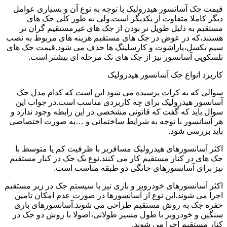
قیمت جک آسانسور هیدرولیک با توجه به نوع آن و بسیاری عوامل
دیگر کاملا متفاوت از یکدیگر است.ولی به طور کلی جک های
مستقیم به دلیل طویل تر بودن از جک های غیرمستقیم گران تر
هستند،که در عوض در جک های مستقیم هزینه های مربوط به نصب
سیم بکسل،پاراشوت و کارسلینگ ها حذف می شود.قیمت جک های
تلسکوپی آسانسور نیز از جک های تک مرحله ای بیشتر است.
کاربرد انواع جک آسانسور هیدرولیک
سوالی که به کرات پرسیده می شود این است که کدام مدل جک
آسانسور هیدرولیک برای چه کاربردی مناسب است.در جواب این
سوال باید که گفت که قانونی مشخصی در این رابطه وجود ندارد و
هر آسانسور با توجه به شرایط ساختمانی و …به صورت اختصاصی
باید بررسی شود.
اکثر آسانسورهای هیدرولیک مسافربر با ظرفیت کم یا متوسط با
جک های در کنار مستقیم کار می کنند.نوع یک جک در کنار مستقیم
نیز برای آسانسورهای خانگی دو طبقه مناسب است.
اکثر آسانسورهای خودروبر و باری نیز با سیستم جک در زیر مستقیم
اجرا می شوند.این نوع از آسانسورها در صورت عدم امکان تامین
حفره جک به روش مستقیم طراحی می شوند.آسانسورهای باری
سنگین و خودروبر با طول مسیر طولانی،اصولا با روش دو جک در
کنار مستقیم اجرا می شوند.