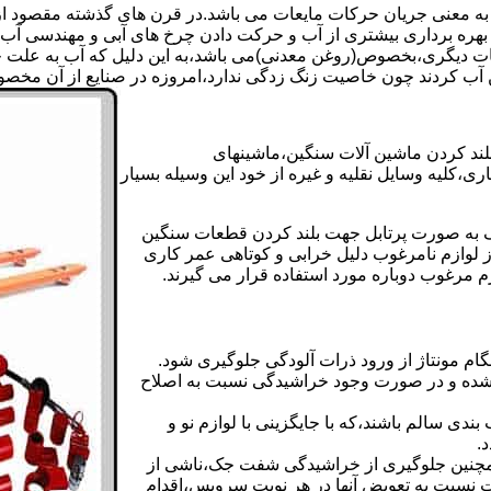
 به معنی جریان حرکات مایعات می باشد.در قرن های گذشته مقصود از ک
بهره برداری بیشتری از آب و حرکت دادن چرخ های آبی و مهندسی آب 
عات دیگری،بخصوص(روغن معدنی)می باشد،به این دلیل که آب به علت خا
 آب کردند چون خاصیت زنگ زدگی ندارد،امروزه در صنایع از آن مخصوصا
بلند کردن ماشین آلات سنگین،ماشینهای
ی،کلیه وسایل نقلیه و غیره از خود این وسیله بسیار
 و مشابه جک های اینرپک به صورت پرتابل جهت بلند کردن قطعات سنگین
ز لوازم نامرغوب دلیل خرابی و کوتاهی عمر کاری
م مرغوب دوباره مورد استفاده قرار می گیرند.
ام مونتاژ از ورود ذرات آلودگی جلوگیری شود.
ده و در صورت وجود خراشیدگی نسبت به اصلاح
دی سالم باشند،که با جایگزینی با لوازم نو و
.
مچنین جلوگیری از خراشیدگی شفت جک،ناشی از
ست نسبت به تعویض آنها در هر نوبت سرویس،اقدام