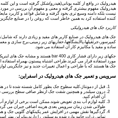
هیدرولیک در واقع از کلمه یونانی(هیدرو)شکل گرفته است و این کلمه
هیدرولیک مفهوم بیشتری گرفته و معنی و مفهوم آن بررسی در مورد 
نیست بلکه دامنه وسیع تری بخود گرفته و شامل قواعد و کاربرد مای
کننده استفاده کرد به همین خاطر است که روغن را در صنایع جایگزین
کاربرد جک های هیدرولیکی
جک های هیدرولیک در صنایع کاربر های مفید و زیادی دارند که شامل:
کمپرسور،جرثقیلها،پالایشگاهها،حفاریهای زیر زمینی،برج سازی و معمار
ساده و مفید یا مکانیزم کار آن استفاده می شود.
جکهای زیر دارای فشار کاری 400 bar هستند
مورد استفاده قرار می گیرند.طراحی اشتباه پیستون بهمراه استفاده ا
جک ها هستند که با طراحی و اعمال تغییرات جدید و نیز جایگزینی لواز
سرویس و تعمیر جک های هیدرولیک در اسفراین
:
قبل از دمونتاژ،کلیه سطوح جک بطور کامل شسته شده تا در هنگ
درون سیلندر و همچنین شفت جک ازنظر صافی سطح بررسی ش
آن اقدام کنید.
کلیه لوازم آب بندی تعویض شوند.ممکن است برخی از لوازم آب بن
طولانی شدن زمان سرویس بعدی هزینه اضافی جبران می گردد
گردگیرها نقش مهمی در افزایش عمر پکینکهای گلویی جک و ه
تماس ذرات جامد وارد شده به سیلندر را دارند،بنابراین بهتر ا