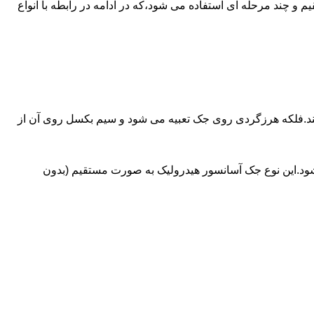
ای آسانسورهایی که ظرفیتشان بیش از 30 تن است از جک های غیرمستقیم و چند مرحله ای استفاده می شود،که در ادامه در رابطه با انواع
کند.فلکه هرزگردی روی جک تعبیه می شود و سیم بکسل روی آن از
شود.این نوع جک آسانسور هیدرولیک به صورت مستقیم (بدون