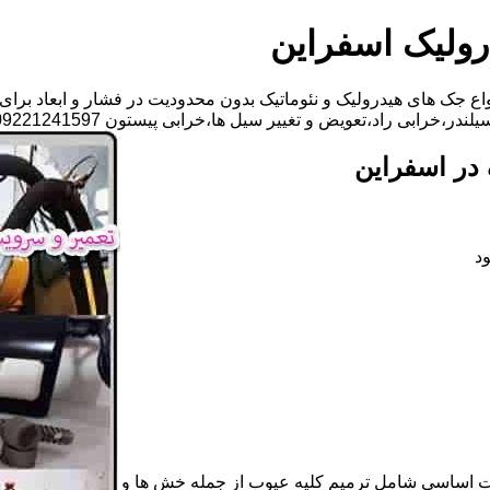
رولیک اسفراین
ع جک های هیدرولیک و نئوماتیک بدون محدودیت در فشار و ابعاد برای
،تعویض و تغییر سیل ها،خرابی پیستون 09221241597-آقای سجاد فتاحی
در اسفراین
د
ات اساسی شامل ترمیم کلیه عیوب از جمله خش ها و