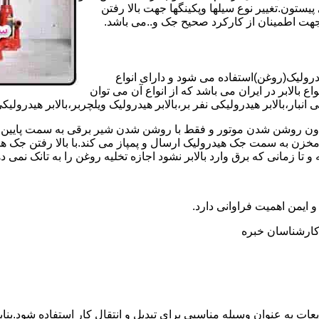
تون.تغییر نوع سیلها وپکینگها جهت بالا رفتن
هت اطمینان از کارکرد صحیح جک و..می باشد.
یدرولیک(روغن)استفاده می شود و دارای انواع
ع بالابر در ایران می باشد که از انواع آن می توان
 انبار،بالابر هیدرولیکی نفر بر،بالابر هیدرولیک ویلچربر،بالابر هیدرول
و بدون روشن شدن موتور و فقط با روشن شدن شیر برقی به سمت پایین 
ن به سمت جک هیدرولیک ارسال و پمپاز می کند.با بالا رفتن جک هیدو
 زمانی که برق وارد بالابر نشود اجازه تخلیه روغن را به تانک نمی ده
 و ایمن اهمیت فراوانی دارد.
ر کارشناسان خبره
عات به عنوان وسیله مناسبی برای تبدیل و انتقال کار استفاده شود.بناب