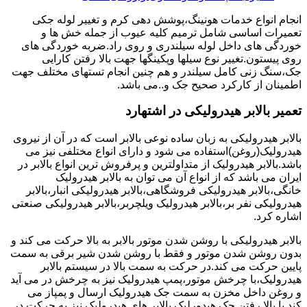
انجام انواع خدمات هونینگ،پوشش دهی کرم و تغییر لوله جکی
تعمیرات اساسی شامل ترمیم کلیه عیوب از جمله خش ها و
خوردگی های داخل لوله سیلندری و روی راد.ضربه خوردگی های
روی پیستون.تغییر نوع سیلها وپکینگها جهت بالا رفتن کارایی
جک،سنگ زنی کامل سیلندر و هم چنین انجام تستهای مختلف جهت
اطمینان از کارکرد صحیح جک و..می باشد.
تعمیر بالابر هیدرولیکی در اشتهارد
بالابر هیدرولیکی به زبان ساده نوعی بالابر است که در آن از نیروی
هیدرولیک(روغن)استفاده می شود و دارای انواع مختلفی نیز می
باشد.بالابر هیدرولیک از متداولترین و پرفروش ترین انواع بالابر در
ایران می باشد که از انواع آن می توان به بالابر هیدرولیک
خانگی،بالابر هیدرولیکی فروشگاهی،بالابر هیدرولیکی انبار،بالابر
هیدرولیکی نفر بر،بالابر هیدرولیک ویلچربر،بالابر هیدرولیکی صنعتی
اشاره کرد.
بالابر هیدرولیکی با روشن شدن موتور بالابر به بالا حرکت می کند و
بدون روشن شدن موتور و فقط با روشن شدن شیر برقی به سمت
پایین حرکت می کند.در حرکت به سمت بالا در سیستم بالابر
هیدرولیک،با چرخش موتور،پمپ هیدرولیک نیز به چرخش در می آید
و روغن داخل مخزن به سمت جک هیدرولیک ارسال و پمپاز می
کند.با بالا رفتن جک هیدورلیک بالابر های هیدرولیک نیز به حرکت در