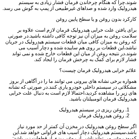
شوند.چرا که هنگام چرخاندن فرمان فشار زیادی به سیستم
هیدرولیک وارد شده و صداهای غیرطبیعی از پمپ به گوش می رسد.
کارکرد بدون روغن و یا سطح پایین روغن
برای یافتن علت خرابی هیدرولیک فرمان لازم است علاوه بر
سلامت روغن به میزان آن نیز توجه کافی داشته باشید.در صورتی
که روغن به میزان کافی میان قطعات سیستم هیدرولیک در جریان
نباشد،این قطعات بر روی هم ساییده شده و دچار آسیب می
شوند.در نتیجه روغن از میان این قطعات خارج شده و نمی تواند
فشار لازم برای کمک به چرخش فرمان را ایجاد کند.
علائم خرابی هیدرولیک فرمان چیست؟
همواره برخی نشانه های بیرونی می توانند ما را در آگاهی از بروز
مشکلاتی در سیستم داخلی خودرو یاری کنند.در صورتی که نشانه
های زیر را مشاهده کردید،احتمالا لازم است به دنبال علت خرابی
هیدرولیک فرمان اتومبیلتان باشید.
روغن ریزی در سیستم هیدرولیک
روغن هیدرولیک فرمان
اگر سطح روغن هیدرولیک در مخزن آن کمتر از حد مورد نیاز
باشد،سیستم هیدرولیک دچار آسیب های فراوانی خواهد شد.این
کمبود روغن می تواند ناشی از روغن ریزی از قطعات زیر باشد: