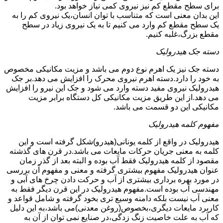
برای سطح مقطع کم نیز نیروی کمی نیاز خواهد بود.
این بدان معنی است که متناسب با توان انسان،یک نیروی کم را به
یک سطح مقطع کم وارد می کنیم تا به یک نیروی زیاد در سطح
مقطع بزرگ،غلبه کنیم.
دسته جک هیدرولیک
دسته جک نیز یک اهرم نوع دوم می باشد و مزیت مکانیکی مخصوص
به خود را دارد.دسته اهرم نیروی محرک را افزایش می دهد.بر جک
هیدرولیک نیروی مفید دسته وارد می شود و جک این نیرو را افزایش
می دهد.از این طریق مزیت مکانیکی کل دستگاه برابر مزیت
مکانیکی این دو قسمت می باشد.
مفهوم کلمه هیدرولیک
هیدرولیک در واقع از کلمه یونانی(هیدرو)شکل گرفته است و این
کلمه به معنی جریان حرکات مایعات می باشد.در قرن های گذشته
مقصود از کلمه هیدرولیک فقط آب بوده و البته بعد از گذر زمان
عنوان هیدرولیک مفهوم بیشتری گرفته و معنی و مفهوم آن بررسی
در مورد بهره برداری بیشتری از آب و حرکت دادن چرخ های آبی و
مهندسی آب بوده است.مفهوم هیدرولیک در این قرن دیگر فقط به
معنی آب نیست بلکه دامنه وسیع تری بخود گرفته و شامل قواعد و
کاربرد مایعات دیگری،بخصوص(روغن معدنی)می باشد،به این دلیل
که آب به علت خاصیت زنگ زدگی،در صنایع نمی توان از آن به