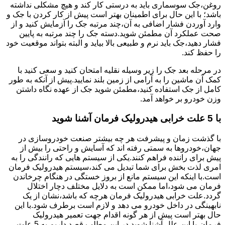
روغن،جک سوسماری باید به درستی کار کند و هیچ مشکلی نداشته
باشد؛ با این حال برای اطمینان بهتر است پیش از کار کردن با جک و
وارد آوردن فشار اضافی به آن،چند مرتبه جک را آزمایش کنید و از
صحت عملکرد آن مطمئن شوید.دسته جک را چند مرتبه به پایین
فشار دهید،جک باید نرم و طبیعی بالا بیاید و البته بتواند موقعیت خود
را حفظ کند.
در مرحله بعد جک را زیر وسیله نقلیه امتحان کنید و سعی کنید با
کمک آن ماشین را به آرامی از زمین بلند نمایید.پیش از آنکه به طور
کامل از جک استفاده کنید،مطمئن شوید جک از عهده نگاه داشتن
وزن خودرو بر خواهد آمد.
با 5 علت خرابی هیدرولیک فرمان آشنا شوید
با گذشت زمان و پیشرفت هر چه بیشتر صنعت خودروسازی در
جهان،خودروها به سمتی رفته اند که آسایش و راحتی را بیش از
پیش برای راننده فراهم کنند.یکی از سیستم هایی که رانندگی را به
امری لذت بخش برای شما تبدیل می کند،سیستم هیدرولیک فرمان
است.با اینکه این سیستم مانع از بروز خستگی در هنگام چرخاندن
فرمان می شود،اما ممکن است به دلایل مختلف دچار اختلال
گردد.علت خرابی هیدرولیک فرمان هرچه که باشد،نشان از یک
نابهینگی در داخل خودرو می دهد و لازم است برطرف شود.با این
حال بهتر است پیش از هر گونه اقدام جهت تعمیر هیدرولیک
فرمان،با این علل آشنا شوید.در این مطلب قصد داریم به 5 علت