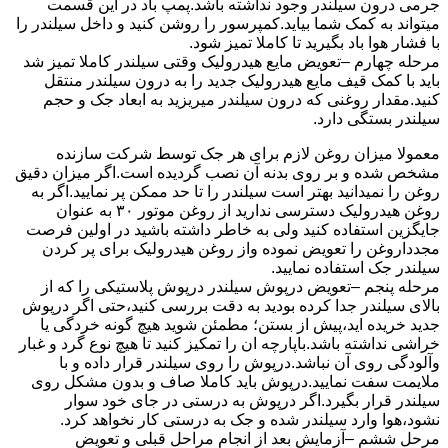
جرمی درون سیلندر وجود نداشته باشد.پمپ باد در این قسمت
میتواند به کمک شما بیاید.کمپرسور را روشن کنید و داخل سیلندر را
با فشار هوا باد بگیرید تا کاملا تمیز شود.
مرحله چهارم –تعویض مایع هیدرولیک وقتی سیلندر کاملا تمیز شد
باید با کمک قیف مایع هیدرولیک جدید را به درون سیلندر منتقل
کنید.مقدار روغنی که درون سیلندر میریزید به ابعاد جک و حجم
سیلندر بستگی دارد.
معمولا میزان روغن لازم برای هر جک توسط شرکت سازنده
مشخص شده و بر روی بدنه آن نصب گردیده است.اگر میزان دقیق
روغن را نمیدانید بهتر است سیلندر را تا حد ممکن پر نمایید.اگر به
روغن هیدرولیک دسترسی ندارید از روغن موتور ۳۰ به عنوان
جایگزین استفاده کنید ولی به خاطر داشته باشید در اولین فرصت
مجدداروغن را تعویض نموده واز روغن هیدرولیک برای پر کردن
سیلندر جک استفاده نمایید.
مرحله پنجم –تعویض درپوش سیلندر درپوش پلاستیکی را که از
بالای سیلندر جدا کرده بودید به دقت بررسی کنید،حتی اگر درپوش
جدید خریده اید،پیش از بستن؛ مطمئن شوید هیچ گونه خردگی یا
خراشی نداشته باشد.باپارچه ان را تمکیز کنید تا هیچ نوع گرد و غبار
وآلودگی روی آن نباشد.درپوش را روی سیلندر قرار داده و با
ملایمت سفت نمایید.درپوش باید کاملا صاف و بدون مشکل روی
سیلندر قرار بگیرد.اگر درپوش به درستی در جای خود سوار
نشود،هوا وارد سیلندر شده و جک به درستی کار نخواهد کرد.
مرحل ششم –آزمایش بعد از انجام مراحل قبلی و تعویض