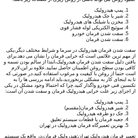
پمپ هیدرولیک
شیر یا جک هیدرولیک
مخزن یا شیلنگ های هیدرولیک
سوئیچ الکتریکی لوله فشار قوی
سفت شدن فرمان خودرو
سفت شدن فرمان
سفت شدن فرمان هیدرولیک در سرما و شرایط مختلف دیگر،یکی
از مهم ترین علائمی است که خرابی فرمان را نشان می دهد.برای
یافتن دلیل سفت شدن فرمان هیدرولیک،ابتدا از سالم بودن تسمه و
کافی بودن سطح روغن اطمینان حاصل نمایید.علاوه بر این،لازم
است حتما از روغن با کیفیت و مرغوب استفاده کنید.در صورتی که
تا به اینجای کار به مشکلی برنخوردید،باید ادامه بررسی ها را به
تکنسین فنی خودرو واگذار کنید.چرا که احتمالا وجود مشکل در یکی
از اجزای زیر علت خرابی هیدرولیک فرمان و سفت شدن آن است:
پمپ هیدرولیک
شیر هیدرولیک فرمان(مقسم)
جک دو طرفه هیدرولیک
جعبه فرمان یا قطعات سیستم تعلیق
بهترین تعمیرگاه فرمان هیدرولیک در تهران
تعمیر فرمان هیدرولیک تهران:هیدرولیک فرمان،در واقع یک سیستم