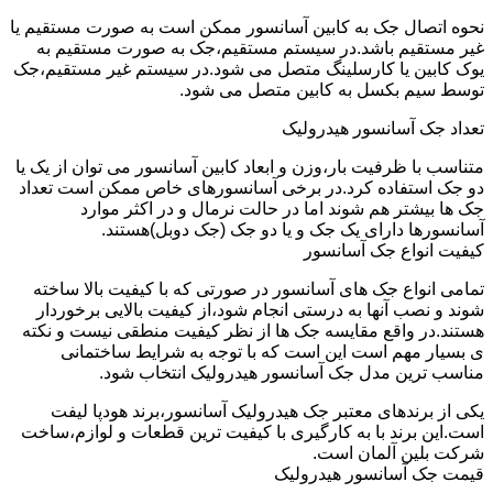
نحوه اتصال جک به کابین آسانسور ممکن است به صورت مستقیم یا
غیر مستقیم باشد.در سیستم مستقیم،جک به صورت مستقیم به
یوک کابین یا کارسلینگ متصل می شود.در سیستم غیر مستقیم،جک
توسط سیم بکسل به کابین متصل می شود.
تعداد جک آسانسور هیدرولیک
متناسب با ظرفیت بار،وزن و ابعاد کابین آسانسور می توان از یک یا
دو جک استفاده کرد.در برخی آسانسورهای خاص ممکن است تعداد
جک ها بیشتر هم شوند اما در حالت نرمال و در اکثر موارد
آسانسورها دارای یک جک و یا دو جک (جک دوبل)هستند.
کیفیت انواع جک آسانسور
تمامی انواع جک های آسانسور در صورتی که با کیفیت بالا ساخته
شوند و نصب آنها به درستی انجام شود،از کیفیت بالایی برخوردار
هستند.در واقع مقایسه جک ها از نظر کیفیت منطقی نیست و نکته
ی بسیار مهم است این است که با توجه به شرایط ساختمانی
مناسب ترین مدل جک آسانسور هیدرولیک انتخاب شود.
یکی از برندهای معتبر جک هیدرولیک آسانسور،برند هودپا لیفت
است.این برند با به کارگیری با کیفیت ترین قطعات و لوازم،ساخت
شرکت بلین آلمان است.
قیمت جک آسانسور هیدرولیک