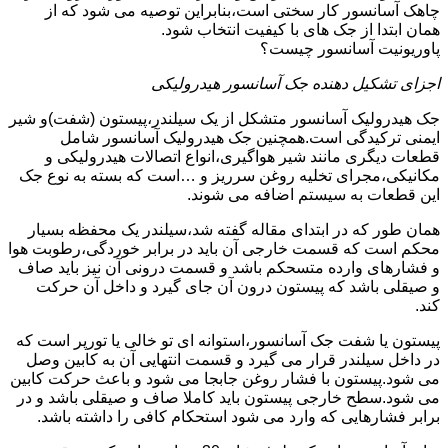
چاهک آسانسور کار سختی است،بنابراین توصیه می شود که از
همان ابتدا از جک های با کیفیت انتخاب شود.
پاوریونیت آسانسور چیست؟
اجزای تشکیل دهنده جک آسانسور هیدرولیکی
جک هیدرولیک آسانسور متشکل از یک سیلندر،پیستون (شفت)و شیر
ایمنی ترکیدگی است.همچنین جک هیدرولیک آسانسور شامل
قطعات دیگری مانند شیر هواگیری،انواع اتصالات هیدرولیکی و
مکانیکی،مجرای تخلیه روغن سرریز و …است که بسته به نوع جک
این قطعات به سیستم اضافه می شوند.
همان طور که در ابتدای مقاله گفته شد،سیلندر یک محفظه بسیار
محکم است که قسمت خارجی آن باید در برابر خوردگی،رطوبت هوا
و فشارهای وارده متسحکم باشد و قسمت درونی آن نیز باید صاف
و صیقلی باشد که پیستون درون آن جای گیرد و داخل آن حرکت
کند.
پیستون یا شفت جک آسانسور،استوانه ای تو خالی یا تورپر است که
در داخل سیلندر قرار می گیرد و قسمت انتهایی آن به کابین وصل
می شود.پیستون با فشار روغن جابجا می شود و باعث حرکت کابین
می شود.سطح خارجی پیستون باید کاملا صاف و صیقلی باشد و در
برابر فشارهایی که وارد می شود استحکام کافی را داشته باشد.