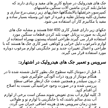
جک های هیدرولیک در صنایع کاربر های مفید و زیادی دارند که
شامل:بلند کردن ماشین آلات سنگین،ماشینهای
کمپرسور،جرثقیلها،پالایشگاهها،حفاریهای زیر زمینی،برج سازی و
معماری،کلیه وسایل نقلیه و غیره از خود این وسیله بسیار ساده و
مفید یا مکانیزم کار آن استفاده می شود.
جکهای زیر دارای فشار کاری 400 bar هستند و مشابه جک های
اینرپک به صورت پرتابل جهت بلند کردن قطعات سنگین مورد
استفاده قرار می گیرند.طراحی اشتباه پیستون بهمراه استفاده از
لوازم نامرغوب دلیل خرابی و کوتاهی عمر کاری جک ها هستند که با
طراحی و اعمال تغییرات جدید و نیز جایگزینی لوازم مرغوب دوباره
مورد استفاده قرار می گیرند.
سرویس و تعمیر جک های هیدرولیک در اشتهارد
:
قبل از دمونتاژ،کلیه سطوح جک بطور کامل شسته شده تا در
هنگام مونتاژ از ورود ذرات آلودگی جلوگیری شود.
درون سیلندر و همچنین شفت جک ازنظر صافی سطح
بررسی شده و در صورت وجود خراشیدگی نسبت به اصلاح
آن اقدام کنید.
کلیه لوازم آب بندی تعویض شوند.ممکن است برخی از لوازم
آب بندی سالم باشند،که با جایگزینی با لوازم نو و طولانی
شدن زمان سرویس بعدی هزینه اضافی جبران می گردد.