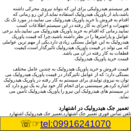
هر سیستم هیدرولیکی برای این که بتواند نیروی محرکی داشته
باشد،باید از پاورپک هیدرولیک استفاده نماید.از این رو زمانی که
اقدام به فروش یا خرید پاورپک هیدرولیک می نمایید،در مورد تک تک
تجهیزات و اجزای به کار رفته در این سیستم اطلاعات کسب
نمایید.زمانی که اقدام به خرید پاورپک هیدرولیک می نمایید،باید برخی
عوامل و پارامترها را در نظر داشته باشید،چرا که قیمت پاورپک
هیدرولیک به این عوامل بستگی زیادی دارد.یکی از مهم ترین عواملی
که می تواند در قیمت پاورپک هیدرولیک تاثیرگذار است،کیفیت
قطعات به کار رفته در آن می باشد.
قیمت خرید پاورپک هیدرولیک
قیمت فروش و خرید پاورپک هیدرولیک به چندین عامل مختلف
بستگی دارد؛ که از عوامل تاثیرگذار در قیمت پاورپک هیدرولیک می
توان به نیروی تولیدی برای سیستم به کار رفته در پاورپک هیدرولیک
اشاره کرد.هر سیستمی برای انجام کار خود نیاز به یک نیرو دارد که
در سیستم های هیدرولیک این نیرو را پاورپک هیدرولیک تأمین می
نماید.
تعمیر جک هیدرولیک در اشتهارد
تلفن تماس فوری
تعمیر جک اشتهارد,تعمیر جک هیدرولیک اشتهارد
وسیله‎ای که با عملکرد خود موجب بلند شدن اهرم و یا وزن سنگین
☞☏
tel:09916241070
در یک قسمت می گردد را جک هیدرولیک می نامند.جک هیدرولیک
نیاز به برق داشته و در بعضی مواقع با استفاده از روغن کار می