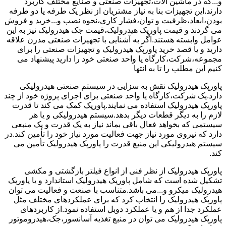
و...که در ماشین آلات،تجهیزات صنعتی و صنایع مختلف کاربرد
دارند.این تجهیزات بنا به نیاز مشتریان از نظر یک طرفه یا دو طرفه
بودن،ابعاد،ظرفیت و توان،فشار کاری،نحوه نصب و...خرید و فروش
می گردند و قیمت پاورپک هیدرولیک،قیمت جک هیدرولیک نیز به این
عوامل وابسته هستند.اگر به آشنایی با تجهیزات صنعتی مدرن علاقه
دارید و یا قصد خرید پاورپک هیدرولیک و تجهیزات صنعتی را برای
مجموعه،شرکت،کارگاه یا واحد صنعتی خود را دارید پیشنهاد می
کنیم این مطلب را تا به انتها
پاورپک هیدرولیک نقش به سزایی در سیستم صنعتی هیدرولیکی
دارد.یک شرکت،کارگاه یا واحد صنعتی برای اجرای پروژه خود از چند
پاورپک هیدرولیک استفاده می نمایند.پاورپک کمک می کند تا قدرت
لازم را به دیگر قطعات دیگر بدهد.سیستم هیدرولیکی و یا هر
سیستمی که بخواهد فعال باقی بماند نیاز به یک قدرت و یک منبعی
دارد که نیروی مورد نیاز جهت فعالیت مورد نیاز خود را تأمین کند.در
سیستم هیدرولیکی این منبع قدرت را پاورپک هیدرولیک تأمین می
کند.
پاورپک هیدرولیک از نظر فنی از انواع فیلتر بازگشتی و مکشی
تشکیل شده است که شامل پاورپک هیدرولیک استاندارد و یا پاورپک
هیدرولیک میکرو و...می باشد.متناسب با صنعت و فعالیت می توان
پاورپک هیدرولیک را انتخاب کرد که برای عملکردهای مختلف مثل
عملکرد جدا از هم و یا عملکرد دوبل استفاده نمود.از کاربردهای
پاورپک هیدرولیک می توان در منبع تغذیه آسانسور،جک،هیدروموتور