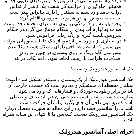
گردگیرها نقش مهمی در افزایش عمر پکینکهای گلویی جک و
همچنین جلوگیری از خراشیدگی شفت جک،ناشی از تماس
ذرات جامد وارد شده به سیلندر را دارند،بنابراین بهتر است
نسبت به تعویض آنها در هر نوبت سرویس،اقدام گردد.
وجود پلیسه و زنگ زدگی بر روی قسمتهای مختلف جک باعث
صدمه به لوازم آب بندی در هنگام مونتاژ می گردد.در هنگام
سرویس،پلیسه گیری و زنگ زدایی فراموش نشود.
در بسیاری از موارد پس ازدمونتاژ جک ها با پیستونهایی مواجه
می شویم که از نظر طراحی دارای مشکل هستند مثلا عدم
پیش بینی گاید رینگ بر روی پیستون،در چنین مواردی
اصلاحات طراحی نادرست لحاظ شود.ادامه نکات درآیند
جک آسانسور هیدرولیک چیست؟
جک آسانسور هیدرولیک از یک پیستون و سیلندر تشکیل شده است؛
سیلندر محفظه ای مستحکم و مقاوم است که قسمت خارجی آن
باید در برابر رطوبت،خوردگی و فشارهایی که وارد می شود
مقاومت داشت باشد و قسمت داخلی آن هم باید صاف و صیقلی
باشد که پیستون داخل آن جای بگیرد و امکان حرکت داشته
باشد.پادرا آسانسور قصد دارد در این مقاله به صورت مفصل درباره
جک آسانسور هیدرولیک صحبت کند،پس ما تا انتهای این مقاله همراه
باشید.
اجزای اصلی آسانسور هیدرولیک