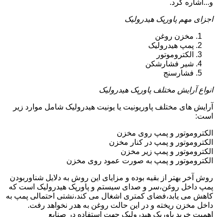
و...اشاره کرد.
اجزای مهم پاورپک هیدرولیک
مخزن روغن
پمپ هیدرولیک
الکتروموتور
شیر فشارشکن
فشارسنج
انواع آرایش مختلف پاورپک هیدرولیک
آرایش های مختلف پاوریونیت یا یونیت هیدرولیک شامل موارد زیر
است:
الکتروموتور و پمپ روی مخزن
الکتروموتور و پمپ در کنار مخزن
الکتروموتور و پمپ زیر مخزن
الکتروموتور و پمپ به صورت عمود روی مخزن
روش آخر بهتر از بقیه بوده و مزایای این روش به دلایل شناوربودن
پمپ داخل روغن،سر و صدای سیستم و پاورپک هیدرولیک است که
کاهش می یابد،فضای کمتری اشغال می کند،نشتی احتمالی پمپ به
داخل مخزن ریخته و در این حالت روغن به هدر نخواهد رفت.
اهمیت خرید پاورپک هیدرولیک جهت استفاده در صنایع