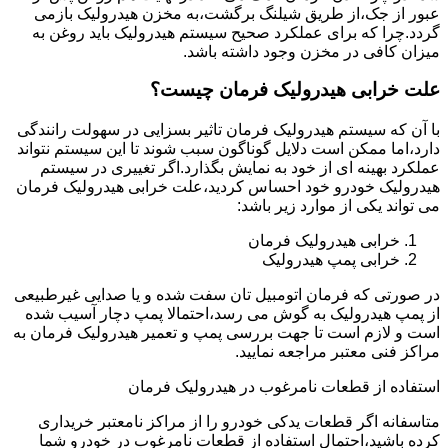
عبور از جک،از طریق شیلنگ برگشت،به مخزن هیدرولیک بازمی
گردد.چرا که برای عملکرد صحیح سیستم هیدرولیک باید روغن به
میزان کافی در مخزن وجود داشته باشد.
علت خرابی هیدرولیک فرمان چیست؟
با آن که سیستم هیدرولیک فرمان تاثیر بسزایی در سهولت رانندگی
دارد،اما ممکن است دلایل گوناگون سبب شوند تا این سیستم نتواند
عملکرد بهینه ای از خود به نمایش بگذارد.اگر تغییری در سیستم
هیدرولیک خودرو خود احساس کردید،علت خرابی هیدرولیک فرمان
می تواند یکی از موارد زیر باشد:
خرابی هیدرولیک فرمان
خرابی پمپ هیدرولیک
در صورتی که فرمان اتومبیل تان سفت شده و یا صدایی غیرطبیعی
از پمپ هیدرولیک به گوش می رسد،احتمالا پمپ دچار آسیب شده
است و لازم است تا جهت بررسی پمپ و تعمیر هیدرولیک فرمان به
مراکز فنی معتبر مراجعه نمایید.
استفاده از قطعات نامرغوب در هیدرولیک فرمان
متاسفانه اگر قطعات یدکی خودرو را از مراکز نامعتبر خریداری
کرده باشید،احتمال استفاده از قطعات نامرغوب در خودرو شما