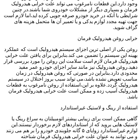
وجود دارد.این قطعات نامرغوب می تواند علت خرابی هیدرولیک
فرمان و بسیاری دیگر از مشکلات خودروی شما باشند.در چنین
شرایطی با آنکه در خرید خودرو صرفه جویی کرده اید،اما لازم است
جهت تهیه مجدد لوازم یدکی و یا تعمیر آن ها متحمل هزینه های
گزاف شوید.
خرابی روغن هیدرولیک فرمان
روغن یکی از اصلی ترین اجزای سیستم هیدرولیک است که عملکرد
بهینه این سیستم را تضمین می کند.بنابراین برای یافتن علت خرابی
هیدرولیک فرمان لازم است سلامت این روغن را مورد بررسی قرار
دهید.روغن هیدرولیک نیز مانند سایر اجزای خودرو عمر مفید
محدودی دارد.بنابراین در صورتی که روغن هیدرولیک در زمان
مناسب تعویض نشده باشد،می تواند سبب بروز اختلال در سیستم
هیدرولیک گردد.علاوه بر این،استفاده از روغن نامرغوب به قطعات
هیدرولیک آسیب زده و ممکن است علت خرابی هیدرولیک فرمان
باشد.
استفاده از رینگ و لاستیک غیراستاندارد
گاهی ممکن است برای زیبایی بیشتر اتومبیلتان به سراغ رینگ یا
لاستیک هایی بروید که از استانداردهای لازم برخوردار نیستند.این
لوازم غیراستاندارد زوایای ۵ گانه جلوبندی خودرو را بر هم می زنند
و می توانند به عنوان علت خرابی هیدرولیک فرمان شناخته