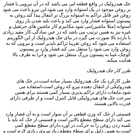
جک هیدرولیک در واقع قطعه ایی می باشد که در آن نیرویی با فشار
بر روغن موجود در یک استوانه وارد می شود.این نیرو باعث می شود
روغن غیر قابل تراکم به استوانه بزرگ تر انتقال پیدا کند.روغن به
پیستون استوانه فشار وارد می کند و باعث بلند شدن بار روی
استوانه (مثلا ماشین)می شود.مکانیزم کار ماشین های جرثقیل،و
غیره نیز به همین ترتیب می باشد که در عین سادگی،کار مفید زیادی
با بازده بالا صورت می گیرد.در بنای جک هیدرولیک از این الگوریتم
استفاده می شود که روغن تقریبا تراکم ناپذیر است و نیرویی که به
روغن وارد می شود را منتقل می کند.فشار وارد بر پیستون
کوچک،عینا به پیستون بزرگ منتقل می شود و آنرا به طرف بالا
هدایت میکند.
طرز کار جک هیدرولیک
طرز کارکرد یک جک هیدرولیک بسیار ساده است.در جک های
هیدرولیکی از انتقال دهنده نیرو که روغن است،استفاده می
شود.مایعات دارای تراکم پذیری بسیار کمی هستند برای همین
سرعت جک های هیدرولیکی قابل کنترل است و از طرفی دارای
قدرت بالایی هستند.
قسمتی از جک که وزن قطعی بر آن سوار است و به آن فشار وارد
می کند دارای سطح مقطع بالایی است و قسمتی از جک که باید با
تلمبه زدن روغن را به حرکت در آورد،دارای سطح مقطع کمی
است.به همین دلیل برای سطح مقطع زیاد نیروی زیادی لازم است و