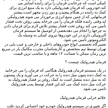
کمکی است که چرخاندن فرمان را برای راننده آسانتر می
کند.خودرویی که فرمان هیدرولیکی دارد به یک منبع انرژی برای
کمک به راننده در هنگام پیچیدن و دور زدن مجهز است.بیشتر
فرمانهایی که از چنین منبع انرژی برخوردار می شوند هیدرولیکی
اند.وقتی راننده فلکه فرمان را می چرخاند پمپی روغن تحت فشار
تأمین می کند روغن تحت فشار بیشتر تلاش لازم برای فرمان دادن
به چرخها را انجام می دهدبعضی از اتومبیل ها سیستم فرمان
الترونیکی دارند.در این خودروها نیروی کمکی به وسیله یک
الکتروموتور تأمین می شود.
تعمیرگاه تخصصی انواع خودروهای داخلی و خارجی و عیب یابی در
تهران توسط تیم متخصص و کارشناسان مجرب مکانیک یار در سریع
ترین زمان ممکن با ضمانت ۱۲ ماهه و با مناسب ترین قیمت
فرمان هیدرولیک چیست ؟
در یک سیستم فرمان هیدرولیک هنگامی که فرمان را می چرخانید
به کمک دنده پنیون میل دنده را به حرکت در می آورید و یک پیستون
که به میل دنده متصل است به کمک روغن پر فشار هیدرولیک به
حرکت میل دنده کمک می کند.این فشار توسط پمپ هیدرولیک
تامین می شود.
علائم خرابی فرمان هیدرولیک
اگر تغییری در سیستم هیدرولیک خودرو خود احساس کردید،علت