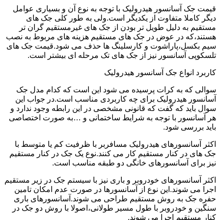
قیمت جک آسانسور هیدرولیک با توجه به نوع آن و بسیاری عوامل
دیگر کاملا متفاوت از یکدیگر است.ولی به طور کلی جک های
مستقیم به دلیل طویل تر بودن از جک های غیرمستقیم گران تر
هستند،که در عوض در جک های مستقیم هزینه های مربوط به نصب
سیم بکسل،پاراشوت و کارسلینگ ها حذف می شود.قیمت جک های
تلسکوپی آسانسور نیز از جک های تک مرحله ای بیشتر است.
کاربرد انواع جک آسانسور هیدرولیک
سوالی که به کرات پرسیده می شود این است که کدام مدل جک
آسانسور هیدرولیک برای چه کاربردی مناسب است.در جواب این
سوال باید که گفت که قانونی مشخصی در این رابطه وجود ندارد و
هر آسانسور با توجه به شرایط ساختمانی و …به صورت اختصاصی
باید بررسی شود.
اکثر آسانسورهای هیدرولیک مسافربر با ظرفیت کم یا متوسط با
جک های در کنار مستقیم کار می کنند.نوع یک جک در کنار مستقیم
نیز برای آسانسورهای خانگی دو طبقه مناسب است.
اکثر آسانسورهای خودروبر و باری نیز با سیستم جک در زیر مستقیم
اجرا می شوند.این نوع از آسانسورها در صورت عدم امکان تامین
حفره جک به روش مستقیم طراحی می شوند.آسانسورهای باری
سنگین و خودروبر با طول مسیر طولانی،اصولا با روش دو جک در
کنار مستقیم اجرا می شوند.