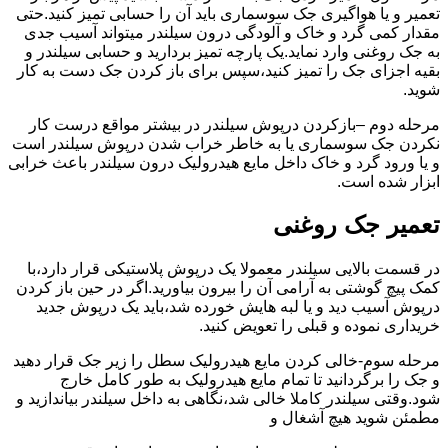
تعمیر و یا هواگیری جک سوسماری باید آن را حسابی تمیز کنید.حتی
مقدار کمی گرد و خاک و آلودگی درون سیلندر میتواند آسیب جدی
به جک روغنی وارد نماید.یک پارچه تمیز بردارید و حسابی سیلندر و
بقیه اجزای جک را تمیز کنید،سپس برای باز کردن جک دست به کار
شوید.
مرحله دوم –بازکردن درپوش سیلندر در بیشتر مواقع درست کار
نکردن جک سوسماری یا به خاطر خراب شدن درپوش سیلندر است
و یا ورود گرد و خاک داخل مایع هیدرولیک درون سیلندر باعث خرابی
ابزار شده است.
تعمیر جک روغنی
در قسمت بالایی سیلندر معمولا یک درپوش پلاستیکی قرار دارد،با
کمک پیچ گوشتی به آرامی آن را بیرون بیاورید.اگر در حین باز کردن
درپوش آسیب دید و یا لبه هایش خورده شد،باید یک درپوش جدید
خریداری نموده و قبلی را تعویض کنید.
مرحله سوم-خالی کردن مایع هیدرولیک سطل را زیر جک قرار دهید
و جک را برگردانید تا تمام مایع هیدرولیک به طور کامل خارج
شود.وقتی سیلندر کاملا خالی شد،نگاهی به داخل سیلندر بیاندازید و
مطمئن شوید هیچ آشغال و