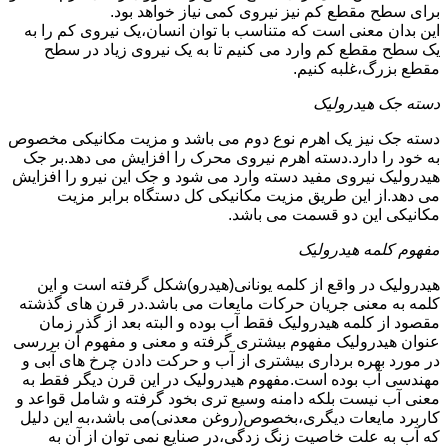
برای سطح مقطع کم نیز نیروی کمی نیاز خواهد بود.
این بدان معنی است که متناسب با توان انسان،یک نیروی کم را به
یک سطح مقطع کم وارد می کنیم تا به یک نیروی زیاد در سطح
مقطع بزرگ،غلبه کنیم.
دسته جک هیدرولیک
دسته جک نیز یک اهرم نوع دوم می باشد و مزیت مکانیکی مخصوص
به خود را دارد.دسته اهرم نیروی محرک را افزایش می دهد.بر جک
هیدرولیک نیروی مفید دسته وارد می شود و جک این نیرو را افزایش
می دهد.از این طریق مزیت مکانیکی کل دستگاه برابر مزیت
مکانیکی این دو قسمت می باشد.
مفهوم کلمه هیدرولیک
هیدرولیک در واقع از کلمه یونانی(هیدرو)شکل گرفته است و این
کلمه به معنی جریان حرکات مایعات می باشد.در قرن های گذشته
مقصود از کلمه هیدرولیک فقط آب بوده و البته بعد از گذر زمان
عنوان هیدرولیک مفهوم بیشتری گرفته و معنی و مفهوم آن بررسی
در مورد بهره برداری بیشتری از آب و حرکت دادن چرخ های آبی و
مهندسی آب بوده است.مفهوم هیدرولیک در این قرن دیگر فقط به
معنی آب نیست بلکه دامنه وسیع تری بخود گرفته و شامل قواعد و
کاربرد مایعات دیگری،بخصوص(روغن معدنی)می باشد،به این دلیل
که آب به علت خاصیت زنگ زدگی،در صنایع نمی توان از آن به