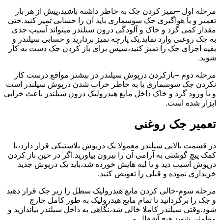
مرحله اول –تمیز کردن جک به خاطر داشته باشید،پیش از هر بار
تعمیر و یا هواگیری جک سوسماری باید آن را حسابی تمیز کنید.حتی
مقدار کمی گرد و خاک و آلودگی درون سیلندر میتواند آسیب جدی
به جک روغنی وارد نماید.یک پارچه تمیز بردارید و حسابی سیلندر و
بقیه اجزای جک را تمیز کنید،سپس برای باز کردن جک دست به کار
شوید.
مرحله دوم –بازکردن درپوش سیلندر در بیشتر مواقع درست کار
نکردن جک سوسماری یا به خاطر خراب شدن درپوش سیلندر است
و یا ورود گرد و خاک داخل مایع هیدرولیک درون سیلندر باعث خرابی
ابزار شده است.
تعمیر جک روغنی
در قسمت بالایی سیلندر معمولا یک درپوش پلاستیکی قرار دارد،با
کمک پیچ گوشتی به آرامی آن را بیرون بیاورید.اگر در حین باز کردن
درپوش آسیب دید و یا لبه هایش خورده شد،باید یک درپوش جدید
خریداری نموده و قبلی را تعویض کنید.
مرحله سوم-خالی کردن مایع هیدرولیک سطل را زیر جک قرار دهید
و جک را برگردانید تا تمام مایع هیدرولیک به طور کامل خارج
شود.وقتی سیلندر کاملا خالی شد،نگاهی به داخل سیلندر بیاندازید و
مطمئن شوید هیچ آشغال و