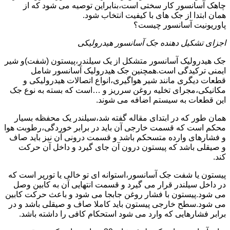
چاهک آسانسور کار سختی است،بنابراین توصیه می شود که از
همان ابتدا از جک های با کیفیت انتخاب شود.
پاوریونیت آسانسور چیست؟
اجزای تشکیل دهنده جک آسانسور هیدرولیکی
جک هیدرولیک آسانسور متشکل از یک سیلندر،پیستون (شفت)و شیر
ایمنی ترکیدگی است.همچنین جک هیدرولیک آسانسور شامل
قطعات دیگری مانند شیر هواگیری،انواع اتصالات هیدرولیکی و
مکانیکی،مجرای تخلیه روغن سرریز و …است که بسته به نوع جک
این قطعات به سیستم اضافه می شوند.
همان طور که در ابتدای مقاله گفته شد،سیلندر یک محفظه بسیار
محکم است که قسمت خارجی آن باید در برابر خوردگی،رطوبت هوا
و فشارهای وارده متسحکم باشد و قسمت درونی آن نیز باید صاف
و صیقلی باشد که پیستون درون آن جای گیرد و داخل آن حرکت
کند.
پیستون یا شفت جک آسانسور،استوانه ای تو خالی یا تورپر است که
در داخل سیلندر قرار می گیرد و قسمت انتهایی آن به کابین وصل
می شود.پیستون با فشار روغن جابجا می شود و باعث حرکت کابین
می شود.سطح خارجی پیستون باید کاملا صاف و صیقلی باشد و در
برابر فشارهایی که وارد می شود استحکام کافی را داشته باشد.