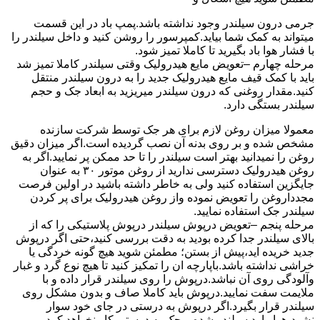
جرمی درون سیلندر وجود نداشته باشد.پمپ باد در این قسمت
میتواند به کمک شما بیاید.کمپرسور را روشن کنید و داخل سیلندر را
با فشار هوا باد بگیرید تا کاملا تمیز شود.
مرحله چهارم –تعویض مایع هیدرولیک وقتی سیلندر کاملا تمیز شد
باید با کمک قیف مایع هیدرولیک جدید را به درون سیلندر منتقل
کنید.مقدار روغنی که درون سیلندر میریزید به ابعاد جک و حجم
سیلندر بستگی دارد.
معمولا میزان روغن لازم برای هر جک توسط شرکت سازنده
مشخص شده و بر روی بدنه آن نصب گردیده است.اگر میزان دقیق
روغن را نمیدانید بهتر است سیلندر را تا حد ممکن پر نمایید.اگر به
روغن هیدرولیک دسترسی ندارید از روغن موتور ۳۰ به عنوان
جایگزین استفاده کنید ولی به خاطر داشته باشید در اولین فرصت
مجدداروغن را تعویض نموده واز روغن هیدرولیک برای پر کردن
سیلندر جک استفاده نمایید.
مرحله پنجم –تعویض درپوش سیلندر درپوش پلاستیکی را که از
بالای سیلندر جدا کرده بودید به دقت بررسی کنید،حتی اگر درپوش
جدید خریده اید،پیش از بستن؛ مطمئن شوید هیچ گونه خردگی یا
خراشی نداشته باشد.باپارچه ان را تمکیز کنید تا هیچ نوع گرد و غبار
وآلودگی روی آن نباشد.درپوش را روی سیلندر قرار داده و با
ملایمت سفت نمایید.درپوش باید کاملا صاف و بدون مشکل روی
سیلندر قرار بگیرد.اگر درپوش به درستی در جای خود سوار
نشود،هوا وارد سیلندر شده و جک به درستی کار نخواهد کرد.