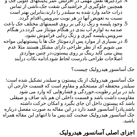
گردگیرها نقش مهمی در افزایش عمر پکینکهای گلویی جک و
همچنین جلوگیری از خراشیدگی شفت جک،ناشی از تماس
ذرات جامد وارد شده به سیلندر را دارند،بنابراین بهتر است
نسبت به تعویض آنها در هر نوبت سرویس،اقدام گردد.
وجود پلیسه و زنگ زدگی بر روی قسمتهای مختلف جک باعث
صدمه به لوازم آب بندی در هنگام مونتاژ می گردد.در هنگام
سرویس،پلیسه گیری و زنگ زدایی فراموش نشود.
در بسیاری از موارد پس ازدمونتاژ جک ها با پیستونهایی مواجه
می شویم که از نظر طراحی دارای مشکل هستند مثلا عدم
پیش بینی گاید رینگ بر روی پیستون،در چنین مواردی
اصلاحات طراحی نادرست لحاظ شود.ادامه نکات درآیند
جک آسانسور هیدرولیک چیست؟
جک آسانسور هیدرولیک از یک پیستون و سیلندر تشکیل شده است؛
سیلندر محفظه ای مستحکم و مقاوم است که قسمت خارجی آن
باید در برابر رطوبت،خوردگی و فشارهایی که وارد می شود
مقاومت داشت باشد و قسمت داخلی آن هم باید صاف و صیقلی
باشد که پیستون داخل آن جای بگیرد و امکان حرکت داشته
باشد.پادرا آسانسور قصد دارد در این مقاله به صورت مفصل درباره
جک آسانسور هیدرولیک صحبت کند،پس ما تا انتهای این مقاله همراه
باشید.
اجزای اصلی آسانسور هیدرولیک