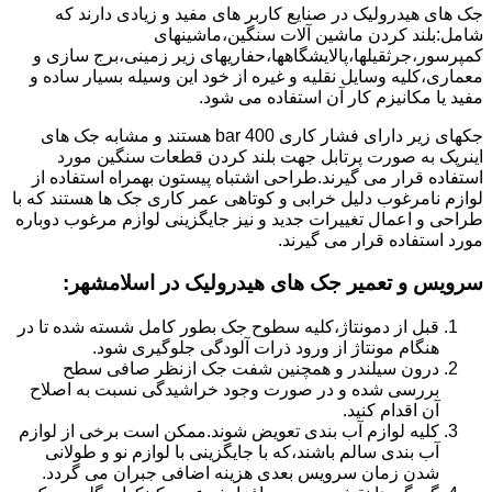
جک های هیدرولیک در صنایع کاربر های مفید و زیادی دارند که
شامل:بلند کردن ماشین آلات سنگین،ماشینهای
کمپرسور،جرثقیلها،پالایشگاهها،حفاریهای زیر زمینی،برج سازی و
معماری،کلیه وسایل نقلیه و غیره از خود این وسیله بسیار ساده و
مفید یا مکانیزم کار آن استفاده می شود.
جکهای زیر دارای فشار کاری 400 bar هستند و مشابه جک های
اینرپک به صورت پرتابل جهت بلند کردن قطعات سنگین مورد
استفاده قرار می گیرند.طراحی اشتباه پیستون بهمراه استفاده از
لوازم نامرغوب دلیل خرابی و کوتاهی عمر کاری جک ها هستند که با
طراحی و اعمال تغییرات جدید و نیز جایگزینی لوازم مرغوب دوباره
مورد استفاده قرار می گیرند.
سرویس و تعمیر جک های هیدرولیک در اسلامشهر
:
قبل از دمونتاژ،کلیه سطوح جک بطور کامل شسته شده تا در
هنگام مونتاژ از ورود ذرات آلودگی جلوگیری شود.
درون سیلندر و همچنین شفت جک ازنظر صافی سطح
بررسی شده و در صورت وجود خراشیدگی نسبت به اصلاح
آن اقدام کنید.
کلیه لوازم آب بندی تعویض شوند.ممکن است برخی از لوازم
آب بندی سالم باشند،که با جایگزینی با لوازم نو و طولانی
شدن زمان سرویس بعدی هزینه اضافی جبران می گردد.