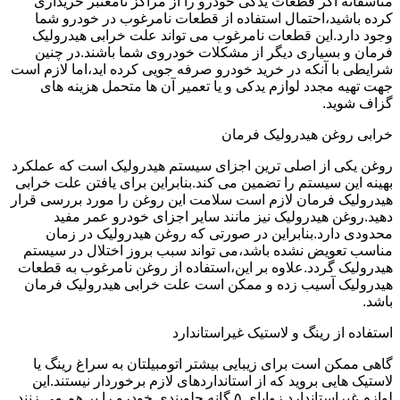
متاسفانه اگر قطعات یدکی خودرو را از مراکز نامعتبر خریداری
کرده باشید،احتمال استفاده از قطعات نامرغوب در خودرو شما
وجود دارد.این قطعات نامرغوب می تواند علت خرابی هیدرولیک
فرمان و بسیاری دیگر از مشکلات خودروی شما باشند.در چنین
شرایطی با آنکه در خرید خودرو صرفه جویی کرده اید،اما لازم است
جهت تهیه مجدد لوازم یدکی و یا تعمیر آن ها متحمل هزینه های
گزاف شوید.
خرابی روغن هیدرولیک فرمان
روغن یکی از اصلی ترین اجزای سیستم هیدرولیک است که عملکرد
بهینه این سیستم را تضمین می کند.بنابراین برای یافتن علت خرابی
هیدرولیک فرمان لازم است سلامت این روغن را مورد بررسی قرار
دهید.روغن هیدرولیک نیز مانند سایر اجزای خودرو عمر مفید
محدودی دارد.بنابراین در صورتی که روغن هیدرولیک در زمان
مناسب تعویض نشده باشد،می تواند سبب بروز اختلال در سیستم
هیدرولیک گردد.علاوه بر این،استفاده از روغن نامرغوب به قطعات
هیدرولیک آسیب زده و ممکن است علت خرابی هیدرولیک فرمان
باشد.
استفاده از رینگ و لاستیک غیراستاندارد
گاهی ممکن است برای زیبایی بیشتر اتومبیلتان به سراغ رینگ یا
لاستیک هایی بروید که از استانداردهای لازم برخوردار نیستند.این
لوازم غیراستاندارد زوایای ۵ گانه جلوبندی خودرو را بر هم می زنند