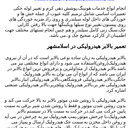
انجام انواع خدمات هونینگ،پوشش دهی کرم و تغییر لوله جکی
تعمیرات اساسی شامل ترمیم کلیه عیوب از جمله خش ها و
خوردگی های داخل لوله سیلندری و روی راد.ضربه خوردگی های
روی پیستون.تغییر نوع سیلها وپکینگها جهت بالا رفتن کارایی
جک،سنگ زنی کامل سیلندر و هم چنین انجام تستهای مختلف جهت
اطمینان از کارکرد صحیح جک و..می باشد.
تعمیر بالابر هیدرولیکی در اسلامشهر
بالابر هیدرولیکی به زبان ساده نوعی بالابر است که در آن از نیروی
هیدرولیک(روغن)استفاده می شود و دارای انواع مختلفی نیز می
باشد.بالابر هیدرولیک از متداولترین و پرفروش ترین انواع بالابر در
ایران می باشد که از انواع آن می توان به بالابر هیدرولیک
خانگی،بالابر هیدرولیکی فروشگاهی،بالابر هیدرولیکی انبار،بالابر
هیدرولیکی نفر بر،بالابر هیدرولیک ویلچربر،بالابر هیدرولیکی صنعتی
اشاره کرد.
بالابر هیدرولیکی با روشن شدن موتور بالابر به بالا حرکت می کند و
بدون روشن شدن موتور و فقط با روشن شدن شیر برقی به سمت
پایین حرکت می کند.در حرکت به سمت بالا در سیستم بالابر
هیدرولیک،با چرخش موتور،پمپ هیدرولیک نیز به چرخش در می آید
و روغن داخل مخزن به سمت جک هیدرولیک ارسال و پمپاز می
کند.با بالا رفتن جک هیدورلیک بالابر های هیدرولیک نیز به حرکت در