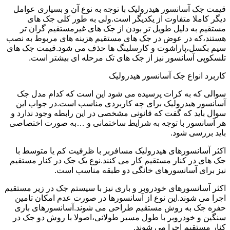
قیمت جک آسانسور هیدرولیک با توجه به نوع آن و بسیاری عوامل
دیگر کاملا متفاوت از یکدیگر است.ولی به طور کلی جک های
مستقیم به دلیل طویل تر بودن از جک های غیرمستقیم گران تر
هستند،که در عوض در جک های مستقیم هزینه های مربوط به نصب
سیم بکسل،پاراشوت و کارسلینگ ها حذف می شود.قیمت جک های
تلسکوپی آسانسور نیز از جک های تک مرحله ای بیشتر است.
کاربرد انواع جک آسانسور هیدرولیک
سوالی که به کرات پرسیده می شود این است که کدام مدل جک
آسانسور هیدرولیک برای چه کاربردی مناسب است.در جواب این
سوال باید که گفت که قانونی مشخصی در این رابطه وجود ندارد و
هر آسانسور با توجه به شرایط ساختمانی و …به صورت اختصاصی
باید بررسی شود.
اکثر آسانسورهای هیدرولیک مسافربر با ظرفیت کم یا متوسط با
جک های در کنار مستقیم کار می کنند.نوع یک جک در کنار مستقیم
نیز برای آسانسورهای خانگی دو طبقه مناسب است.
اکثر آسانسورهای خودروبر و باری نیز با سیستم جک در زیر مستقیم
اجرا می شوند.این نوع از آسانسورها در صورت عدم امکان تامین
حفره جک به روش مستقیم طراحی می شوند.آسانسورهای باری
سنگین و خودروبر با طول مسیر طولانی،اصولا با روش دو جک در
کنار مستقیم اجرا می شوند.