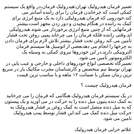
تعمیر فرمان هیدرولیک تهران:هیدرولیک فرمان،در واقع یک سیستم
کمکی است که چرخاندن فرمان را برای راننده آسانتر می
کند.خودرویی که فرمان هیدرولیکی دارد به یک منبع انرژی برای
کمک به راننده در هنگام پیچیدن و دور زدن مجهز است.بیشتر
فرمانهایی که از چنین منبع انرژی برخوردار می شوند هیدرولیکی
اند.وقتی راننده فلکه فرمان را می چرخاند پمپی روغن تحت فشار
تأمین می کند روغن تحت فشار بیشتر تلاش لازم برای فرمان دادن
به چرخها را انجام می دهدبعضی از اتومبیل ها سیستم فرمان
الترونیکی دارند.در این خودروها نیروی کمکی به وسیله یک
الکتروموتور تأمین می شود.
تعمیرگاه تخصصی انواع خودروهای داخلی و خارجی و عیب یابی در
تهران توسط تیم متخصص و کارشناسان مجرب مکانیک یار در سریع
ترین زمان ممکن با ضمانت ۱۲ ماهه و با مناسب ترین قیمت
فرمان هیدرولیک چیست ؟
در یک سیستم فرمان هیدرولیک هنگامی که فرمان را می چرخانید
به کمک دنده پنیون میل دنده را به حرکت در می آورید و یک پیستون
که به میل دنده متصل است به کمک روغن پر فشار هیدرولیک به
حرکت میل دنده کمک می کند.این فشار توسط پمپ هیدرولیک
تامین می شود.
علائم خرابی فرمان هیدرولیک