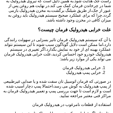
راست جک هدایت شود.به همین دلیل است که نیروی هیدرولیک به
شما در چرخاندن فرمان کمک می کند.در نهایت هم روغن پس از
عبور از جک،از طریق شیلنگ برگشت،به مخزن هیدرولیک بازمی
گردد.چرا که برای عملکرد صحیح سیستم هیدرولیک باید روغن به
میزان کافی در مخزن وجود داشته باشد.
علت خرابی هیدرولیک فرمان چیست؟
با آن که سیستم هیدرولیک فرمان تاثیر بسزایی در سهولت رانندگی
دارد،اما ممکن است دلایل گوناگون سبب شوند تا این سیستم نتواند
عملکرد بهینه ای از خود به نمایش بگذارد.اگر تغییری در سیستم
هیدرولیک خودرو خود احساس کردید،علت خرابی هیدرولیک فرمان
می تواند یکی از موارد زیر باشد:
خرابی هیدرولیک فرمان
خرابی پمپ هیدرولیک
در صورتی که فرمان اتومبیل تان سفت شده و یا صدایی غیرطبیعی
از پمپ هیدرولیک به گوش می رسد،احتمالا پمپ دچار آسیب شده
است و لازم است تا جهت بررسی پمپ و تعمیر هیدرولیک فرمان به
مراکز فنی معتبر مراجعه نمایید.
استفاده از قطعات نامرغوب در هیدرولیک فرمان