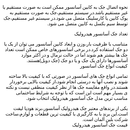
نحوه اتصال جک به کابین آسانسور ممکن است به صورت مستقیم یا
غیر مستقیم باشد.در سیستم مستقیم،جک به صورت مستقیم به
یوک کابین یا کارسلینگ متصل می شود.در سیستم غیر مستقیم،جک
توسط سیم بکسل به کابین متصل می شود.
تعداد جک آسانسور هیدرولیک
متناسب با ظرفیت بار،وزن و ابعاد کابین آسانسور می توان از یک یا
دو جک استفاده کرد.در برخی آسانسورهای خاص ممکن است تعداد
جک ها بیشتر هم شوند اما در حالت نرمال و در اکثر موارد
آسانسورها دارای یک جک و یا دو جک (جک دوبل)هستند.
کیفیت انواع جک آسانسور
تمامی انواع جک های آسانسور در صورتی که با کیفیت بالا ساخته
شوند و نصب آنها به درستی انجام شود،از کیفیت بالایی برخوردار
هستند.در واقع مقایسه جک ها از نظر کیفیت منطقی نیست و نکته
ی بسیار مهم است این است که با توجه به شرایط ساختمانی
مناسب ترین مدل جک آسانسور هیدرولیک انتخاب شود.
یکی از برندهای معتبر جک هیدرولیک آسانسور،برند هودپا لیفت
است.این برند با به کارگیری با کیفیت ترین قطعات و لوازم،ساخت
شرکت بلین آلمان است.
قیمت جک آسانسور هیدرولیک