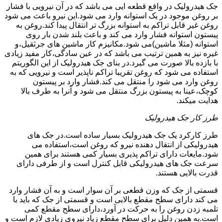
جک هیدرولیک در واقع قطعه ایی می باشد که در آن نیرویی با فشار
بر روغن موجود در یک استوانه وارد می شود.این نیرو باعث می شود
روغن غیر قابل تراکم به استوانه بزرگ تر انتقال پیدا کند.روغن به
پیستون استوانه فشار وارد می کند و باعث بلند شدن بار روی
استوانه (مثلا ماشین)می شود.مکانیزم کار ماشین های جرثقیل،و
غیره نیز به همین ترتیب می باشد که در عین سادگی،کار مفید زیادی
با بازده بالا صورت می گیرد.در بنای جک هیدرولیک از این الگوریتم
استفاده می شود که روغن تقریبا تراکم ناپذیر است و نیرویی که به
روغن وارد می شود را منتقل می کند.فشار وارد بر پیستون
کوچک،عینا به پیستون بزرگ منتقل می شود و آنرا به طرف بالا
هدایت میکند.
طرز کار جک هیدرولیک
طرز کارکرد یک جک هیدرولیک بسیار ساده است.در جک های
هیدرولیکی از انتقال دهنده نیرو که روغن است،استفاده می
شود.مایعات دارای تراکم پذیری بسیار کمی هستند برای همین
سرعت جک های هیدرولیکی قابل کنترل است و از طرفی دارای
قدرت بالایی هستند.
قسمتی از جک که وزن قطعی بر آن سوار است و به آن فشار وارد
می کند دارای سطح مقطع بالایی است و قسمتی از جک که باید با
تلمبه زدن روغن را به حرکت در آورد،دارای سطح مقطع کمی
است.به همین دلیل برای سطح مقطع زیاد نیروی زیادی لازم است و