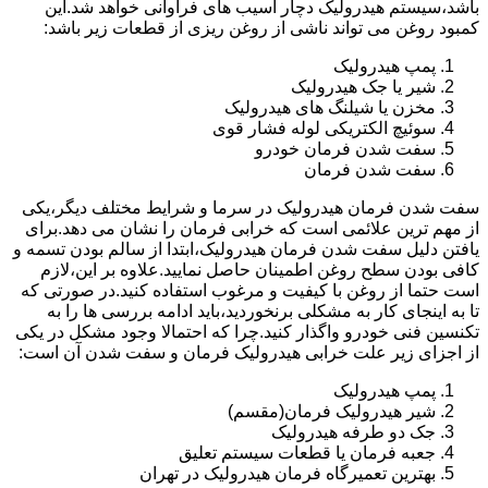
باشد،سیستم هیدرولیک دچار آسیب های فراوانی خواهد شد.این
کمبود روغن می تواند ناشی از روغن ریزی از قطعات زیر باشد:
پمپ هیدرولیک
شیر یا جک هیدرولیک
مخزن یا شیلنگ های هیدرولیک
سوئیچ الکتریکی لوله فشار قوی
سفت شدن فرمان خودرو
سفت شدن فرمان
سفت شدن فرمان هیدرولیک در سرما و شرایط مختلف دیگر،یکی
از مهم ترین علائمی است که خرابی فرمان را نشان می دهد.برای
یافتن دلیل سفت شدن فرمان هیدرولیک،ابتدا از سالم بودن تسمه و
کافی بودن سطح روغن اطمینان حاصل نمایید.علاوه بر این،لازم
است حتما از روغن با کیفیت و مرغوب استفاده کنید.در صورتی که
تا به اینجای کار به مشکلی برنخوردید،باید ادامه بررسی ها را به
تکنسین فنی خودرو واگذار کنید.چرا که احتمالا وجود مشکل در یکی
از اجزای زیر علت خرابی هیدرولیک فرمان و سفت شدن آن است:
پمپ هیدرولیک
شیر هیدرولیک فرمان(مقسم)
جک دو طرفه هیدرولیک
جعبه فرمان یا قطعات سیستم تعلیق
بهترین تعمیرگاه فرمان هیدرولیک در تهران