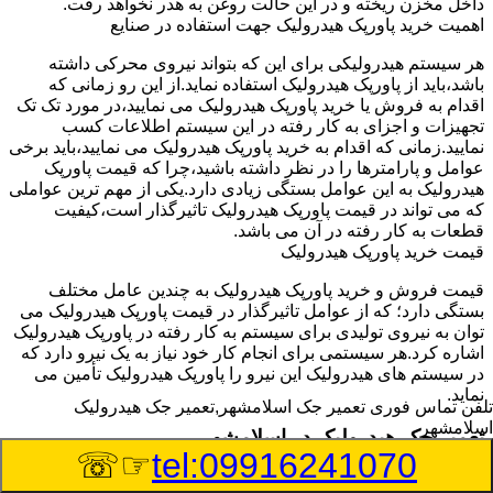
داخل مخزن ریخته و در این حالت روغن به هدر نخواهد رفت.
اهمیت خرید پاورپک هیدرولیک جهت استفاده در صنایع
هر سیستم هیدرولیکی برای این که بتواند نیروی محرکی داشته
باشد،باید از پاورپک هیدرولیک استفاده نماید.از این رو زمانی که
اقدام به فروش یا خرید پاورپک هیدرولیک می نمایید،در مورد تک تک
تجهیزات و اجزای به کار رفته در این سیستم اطلاعات کسب
نمایید.زمانی که اقدام به خرید پاورپک هیدرولیک می نمایید،باید برخی
عوامل و پارامترها را در نظر داشته باشید،چرا که قیمت پاورپک
هیدرولیک به این عوامل بستگی زیادی دارد.یکی از مهم ترین عواملی
که می تواند در قیمت پاورپک هیدرولیک تاثیرگذار است،کیفیت
قطعات به کار رفته در آن می باشد.
قیمت خرید پاورپک هیدرولیک
قیمت فروش و خرید پاورپک هیدرولیک به چندین عامل مختلف
بستگی دارد؛ که از عوامل تاثیرگذار در قیمت پاورپک هیدرولیک می
توان به نیروی تولیدی برای سیستم به کار رفته در پاورپک هیدرولیک
اشاره کرد.هر سیستمی برای انجام کار خود نیاز به یک نیرو دارد که
در سیستم های هیدرولیک این نیرو را پاورپک هیدرولیک تأمین می
نماید.
تلفن تماس فوری
تعمیر جک اسلامشهر,تعمیر جک هیدرولیک
اسلامشهر
تعمیر جک هیدرولیک در اسلامشهر
☞☏
tel:09916241070
وسیله‎ای که با عملکرد خود موجب بلند شدن اهرم و یا وزن سنگین