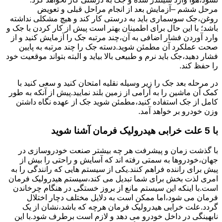
مرحل ششم –آزمایش بعد از انجام مراحل قبلی و تعویض
روغن،جک سوسماری باید به درستی کار کند و هیچ مشکلی نداشته
باشد؛ با این حال برای اطمینان بهتر است پیش از کار کردن با جک و
وارد آوردن فشار اضافی به آن،چند مرتبه جک را آزمایش کنید و از
صحت عملکرد آن مطمئن شوید.دسته جک را چند مرتبه به پایین
فشار دهید،جک باید نرم و طبیعی بالا بیاید و البته بتواند موقعیت خود
را حفظ کند.
در مرحله بعد جک را زیر وسیله نقلیه امتحان کنید و سعی کنید با
کمک آن ماشین را به آرامی از زمین بلند نمایید.پیش از آنکه به طور
کامل از جک استفاده کنید،مطمئن شوید جک از عهده نگاه داشتن
وزن خودرو بر خواهد آمد.
با 5 علت خرابی هیدرولیک فرمان آشنا شوید
با گذشت زمان و پیشرفت هر چه بیشتر صنعت خودروسازی در
جهان،خودروها به سمتی رفته اند که آسایش و راحتی را بیش از
پیش برای راننده فراهم کنند.یکی از سیستم هایی که رانندگی را به
امری لذت بخش برای شما تبدیل می کند،سیستم هیدرولیک فرمان
است.با اینکه این سیستم مانع از بروز خستگی در هنگام چرخاندن
فرمان می شود،اما ممکن است به دلایل مختلف دچار اختلال
گردد.علت خرابی هیدرولیک فرمان هرچه که باشد،نشان از یک
نابهینگی در داخل خودرو می دهد و لازم است برطرف شود.با این