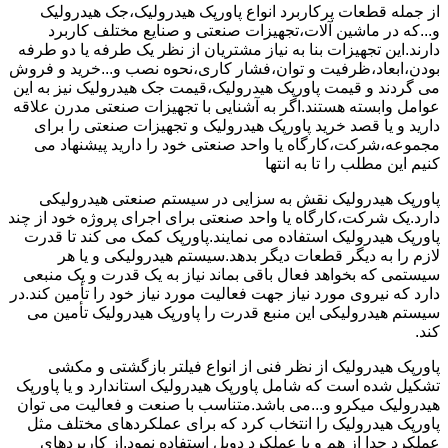
از جمله قطعات پرکاربرد انواع پاورپک هیدرولیک،جک هیدرولیک
و...که در ماشین آلات،تجهیزات صنعتی و صنایع مختلف کاربرد
دارند.این تجهیزات بنا به نیاز مشتریان از نظر یک طرفه یا دو طرفه
بودن،ابعاد،ظرفیت و توان،فشار کاری،نحوه نصب و...خرید و فروش
می گردند و قیمت پاورپک هیدرولیک،قیمت جک هیدرولیک نیز به این
عوامل وابسته هستند.اگر به آشنایی با تجهیزات صنعتی مدرن علاقه
دارید و یا قصد خرید پاورپک هیدرولیک و تجهیزات صنعتی را برای
مجموعه،شرکت،کارگاه یا واحد صنعتی خود را دارید پیشنهاد می
کنیم این مطلب را تا به انتها
پاورپک هیدرولیک نقش به سزایی در سیستم صنعتی هیدرولیکی
دارد.یک شرکت،کارگاه یا واحد صنعتی برای اجرای پروژه خود از چند
پاورپک هیدرولیک استفاده می نمایند.پاورپک کمک می کند تا قدرت
لازم را به دیگر قطعات دیگر بدهد.سیستم هیدرولیکی و یا هر
سیستمی که بخواهد فعال باقی بماند نیاز به یک قدرت و یک منبعی
دارد که نیروی مورد نیاز جهت فعالیت مورد نیاز خود را تأمین کند.در
سیستم هیدرولیکی این منبع قدرت را پاورپک هیدرولیک تأمین می
کند.
پاورپک هیدرولیک از نظر فنی از انواع فیلتر بازگشتی و مکشی
تشکیل شده است که شامل پاورپک هیدرولیک استاندارد و یا پاورپک
هیدرولیک میکرو و...می باشد.متناسب با صنعت و فعالیت می توان
پاورپک هیدرولیک را انتخاب کرد که برای عملکردهای مختلف مثل
عملکرد جدا از هم و یا عملکرد دوبل استفاده نمود.از کاربردهای