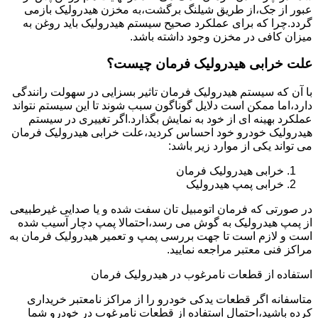
عبور از جک،از طریق شیلنگ برگشت،به مخزن هیدرولیک بازمی
گردد.چرا که برای عملکرد صحیح سیستم هیدرولیک باید روغن به
میزان کافی در مخزن وجود داشته باشد.
علت خرابی هیدرولیک فرمان چیست؟
با آن که سیستم هیدرولیک فرمان تاثیر بسزایی در سهولت رانندگی
دارد،اما ممکن است دلایل گوناگون سبب شوند تا این سیستم نتواند
عملکرد بهینه ای از خود به نمایش بگذارد.اگر تغییری در سیستم
هیدرولیک خودرو خود احساس کردید،علت خرابی هیدرولیک فرمان
می تواند یکی از موارد زیر باشد:
خرابی هیدرولیک فرمان
خرابی پمپ هیدرولیک
در صورتی که فرمان اتومبیل تان سفت شده و یا صدایی غیرطبیعی
از پمپ هیدرولیک به گوش می رسد،احتمالا پمپ دچار آسیب شده
است و لازم است تا جهت بررسی پمپ و تعمیر هیدرولیک فرمان به
مراکز فنی معتبر مراجعه نمایید.
استفاده از قطعات نامرغوب در هیدرولیک فرمان
متاسفانه اگر قطعات یدکی خودرو را از مراکز نامعتبر خریداری
کرده باشید،احتمال استفاده از قطعات نامرغوب در خودرو شما