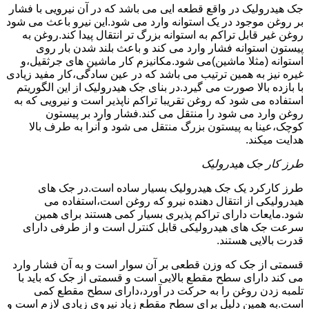
جک هیدرولیک در واقع قطعه ایی می باشد که در آن نیرویی با فشار
بر روغن موجود در یک استوانه وارد می شود.این نیرو باعث می شود
روغن غیر قابل تراکم به استوانه بزرگ تر انتقال پیدا کند.روغن به
پیستون استوانه فشار وارد می کند و باعث بلند شدن بار روی
استوانه (مثلا ماشین)می شود.مکانیزم کار ماشین های جرثقیل،و
غیره نیز به همین ترتیب می باشد که در عین سادگی،کار مفید زیادی
با بازده بالا صورت می گیرد.در بنای جک هیدرولیک از این الگوریتم
استفاده می شود که روغن تقریبا تراکم ناپذیر است و نیرویی که به
روغن وارد می شود را منتقل می کند.فشار وارد بر پیستون
کوچک،عینا به پیستون بزرگ منتقل می شود و آنرا به طرف بالا
هدایت میکند.
طرز کار جک هیدرولیک
طرز کارکرد یک جک هیدرولیک بسیار ساده است.در جک های
هیدرولیکی از انتقال دهنده نیرو که روغن است،استفاده می
شود.مایعات دارای تراکم پذیری بسیار کمی هستند برای همین
سرعت جک های هیدرولیکی قابل کنترل است و از طرفی دارای
قدرت بالایی هستند.
قسمتی از جک که وزن قطعی بر آن سوار است و به آن فشار وارد
می کند دارای سطح مقطع بالایی است و قسمتی از جک که باید با
تلمبه زدن روغن را به حرکت در آورد،دارای سطح مقطع کمی
است.به همین دلیل برای سطح مقطع زیاد نیروی زیادی لازم است و