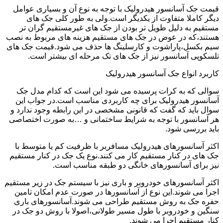
قیمت جک آسانسور هیدرولیک با توجه به نوع آن و بسیاری عوامل
دیگر کاملا متفاوت از یکدیگر است.ولی به طور کلی جک های
مستقیم به دلیل طویل تر بودن از جک های غیرمستقیم گران تر
هستند،که در عوض در جک های مستقیم هزینه های مربوط به نصب
سیم بکسل،پاراشوت و کارسلینگ ها حذف می شود.قیمت جک های
تلسکوپی آسانسور نیز از جک های تک مرحله ای بیشتر است.
کاربرد انواع جک آسانسور هیدرولیک
سوالی که به کرات پرسیده می شود این است که کدام مدل جک
آسانسور هیدرولیک برای چه کاربردی مناسب است.در جواب این
سوال باید که گفت که قانونی مشخصی در این رابطه وجود ندارد و
هر آسانسور با توجه به شرایط ساختمانی و …به صورت اختصاصی
باید بررسی شود.
اکثر آسانسورهای هیدرولیک مسافربر با ظرفیت کم یا متوسط با
جک های در کنار مستقیم کار می کنند.نوع یک جک در کنار مستقیم
نیز برای آسانسورهای خانگی دو طبقه مناسب است.
اکثر آسانسورهای خودروبر و باری نیز با سیستم جک در زیر مستقیم
اجرا می شوند.این نوع از آسانسورها در صورت عدم امکان تامین
حفره جک به روش مستقیم طراحی می شوند.آسانسورهای باری
سنگین و خودروبر با طول مسیر طولانی،اصولا با روش دو جک در
کنار مستقیم اجرا می شوند.