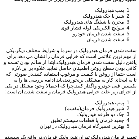
پمپ هیدرولیک
شیر یا جک هیدرولیک
مخزن یا شیلنگ های هیدرولیک
سوئیچ الکتریکی لوله فشار قوی
سفت شدن فرمان خودرو
سفت شدن فرمان
سفت شدن فرمان هیدرولیک در سرما و شرایط مختلف دیگر،یکی
از مهم ترین علائمی است که خرابی فرمان را نشان می دهد.برای
یافتن دلیل سفت شدن فرمان هیدرولیک،ابتدا از سالم بودن تسمه و
کافی بودن سطح روغن اطمینان حاصل نمایید.علاوه بر این،لازم
است حتما از روغن با کیفیت و مرغوب استفاده کنید.در صورتی که
تا به اینجای کار به مشکلی برنخوردید،باید ادامه بررسی ها را به
تکنسین فنی خودرو واگذار کنید.چرا که احتمالا وجود مشکل در یکی
از اجزای زیر علت خرابی هیدرولیک فرمان و سفت شدن آن است:
پمپ هیدرولیک
شیر هیدرولیک فرمان(مقسم)
جک دو طرفه هیدرولیک
جعبه فرمان یا قطعات سیستم تعلیق
بهترین تعمیرگاه فرمان هیدرولیک در تهران
تعمیر فرمان هیدرولیک تهران:هیدرولیک فرمان،در واقع یک سیستم