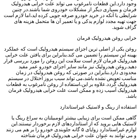
وجود دارد.این قطعات نامرغوب می تواند علت خرابی هیدرولیک
فرمان و بسیاری دیگر از مشکلات خودروی شما باشند.در چنین
شرایطی با آنکه در خرید خودرو صرفه جویی کرده اید،اما لازم است
جهت تهیه مجدد لوازم یدکی و یا تعمیر آن ها متحمل هزینه های
گزاف شوید.
خرابی روغن هیدرولیک فرمان
روغن یکی از اصلی ترین اجزای سیستم هیدرولیک است که عملکرد
بهینه این سیستم را تضمین می کند.بنابراین برای یافتن علت خرابی
هیدرولیک فرمان لازم است سلامت این روغن را مورد بررسی قرار
دهید.روغن هیدرولیک نیز مانند سایر اجزای خودرو عمر مفید
محدودی دارد.بنابراین در صورتی که روغن هیدرولیک در زمان
مناسب تعویض نشده باشد،می تواند سبب بروز اختلال در سیستم
هیدرولیک گردد.علاوه بر این،استفاده از روغن نامرغوب به قطعات
هیدرولیک آسیب زده و ممکن است علت خرابی هیدرولیک فرمان
باشد.
استفاده از رینگ و لاستیک غیراستاندارد
گاهی ممکن است برای زیبایی بیشتر اتومبیلتان به سراغ رینگ یا
لاستیک هایی بروید که از استانداردهای لازم برخوردار نیستند.این
لوازم غیراستاندارد زوایای ۵ گانه جلوبندی خودرو را بر هم می زنند
و می توانند به عنوان علت خرابی هیدرولیک فرمان شناخته