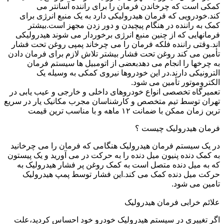
کمکی است که چرخاندن فرمان را برای راننده آسانتر می
کند.خودرویی که فرمان هیدرولیکی دارد به یک منبع انرژی برای
کمک به راننده در هنگام پیچیدن و دور زدن مجهز است.بیشتر
فرمانهایی که از چنین منبع انرژی برخوردار می شوند هیدرولیکی
اند.وقتی راننده فلکه فرمان را می چرخاند پمپی روغن تحت فشار
تأمین می کند روغن تحت فشار بیشتر تلاش لازم برای فرمان دادن
به چرخها را انجام می دهدبعضی از اتومبیل ها سیستم فرمان
الترونیکی دارند.در این خودروها نیروی کمکی به وسیله یک
الکتروموتور تأمین می شود.
تعمیرگاه تخصصی انواع خودروهای داخلی و خارجی و عیب یابی در
تهران توسط تیم متخصص و کارشناسان مجرب مکانیک یار در سریع
ترین زمان ممکن با ضمانت ۱۲ ماهه و با مناسب ترین قیمت
فرمان هیدرولیک چیست ؟
در یک سیستم فرمان هیدرولیک هنگامی که فرمان را می چرخانید
به کمک دنده پنیون میل دنده را به حرکت در می آورید و یک پیستون
که به میل دنده متصل است به کمک روغن پر فشار هیدرولیک به
حرکت میل دنده کمک می کند.این فشار توسط پمپ هیدرولیک
تامین می شود.
علائم خرابی فرمان هیدرولیک
اگر تغییری در سیستم هیدرولیک خودرو خود احساس کردید،علت