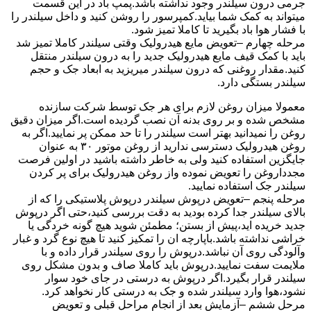
جرمی درون سیلندر وجود نداشته باشد.پمپ باد در این قسمت
میتواند به کمک شما بیاید.کمپرسور را روشن کنید و داخل سیلندر را
با فشار هوا باد بگیرید تا کاملا تمیز شود.
مرحله چهارم –تعویض مایع هیدرولیک وقتی سیلندر کاملا تمیز شد
باید با کمک قیف مایع هیدرولیک جدید را به درون سیلندر منتقل
کنید.مقدار روغنی که درون سیلندر میریزید به ابعاد جک و حجم
سیلندر بستگی دارد.
معمولا میزان روغن لازم برای هر جک توسط شرکت سازنده
مشخص شده و بر روی بدنه آن نصب گردیده است.اگر میزان دقیق
روغن را نمیدانید بهتر است سیلندر را تا حد ممکن پر نمایید.اگر به
روغن هیدرولیک دسترسی ندارید از روغن موتور ۳۰ به عنوان
جایگزین استفاده کنید ولی به خاطر داشته باشید در اولین فرصت
مجدداروغن را تعویض نموده واز روغن هیدرولیک برای پر کردن
سیلندر جک استفاده نمایید.
مرحله پنجم –تعویض درپوش سیلندر درپوش پلاستیکی را که از
بالای سیلندر جدا کرده بودید به دقت بررسی کنید،حتی اگر درپوش
جدید خریده اید،پیش از بستن؛ مطمئن شوید هیچ گونه خردگی یا
خراشی نداشته باشد.باپارچه ان را تمکیز کنید تا هیچ نوع گرد و غبار
وآلودگی روی آن نباشد.درپوش را روی سیلندر قرار داده و با
ملایمت سفت نمایید.درپوش باید کاملا صاف و بدون مشکل روی
سیلندر قرار بگیرد.اگر درپوش به درستی در جای خود سوار
نشود،هوا وارد سیلندر شده و جک به درستی کار نخواهد کرد.
مرحل ششم –آزمایش بعد از انجام مراحل قبلی و تعویض