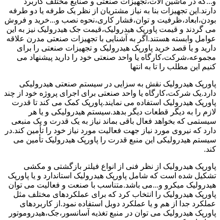
و...که در ماشین آلات،تجهیزات صنعتی و صنایع مختلف کاربرد
دارند.این تجهیزات بنا به نیاز مشتریان از نظر یک طرفه یا دو طرفه
بودن،ابعاد،ظرفیت و توان،فشار کاری،نحوه نصب و...خرید و فروش
می گردند و قیمت پاورپک هیدرولیک،قیمت جک هیدرولیک نیز به این
عوامل وابسته هستند.اگر به آشنایی با تجهیزات صنعتی مدرن علاقه
دارید و یا قصد خرید پاورپک هیدرولیک و تجهیزات صنعتی را برای
مجموعه،شرکت،کارگاه یا واحد صنعتی خود را دارید پیشنهاد می
کنیم این مطلب را تا به انتها
پاورپک هیدرولیک نقش به سزایی در سیستم صنعتی هیدرولیکی
دارد.یک شرکت،کارگاه یا واحد صنعتی برای اجرای پروژه خود از چند
پاورپک هیدرولیک استفاده می نمایند.پاورپک کمک می کند تا قدرت
لازم را به دیگر قطعات دیگر بدهد.سیستم هیدرولیکی و یا هر
سیستمی که بخواهد فعال باقی بماند نیاز به یک قدرت و یک منبعی
دارد که نیروی مورد نیاز جهت فعالیت مورد نیاز خود را تأمین کند.در
سیستم هیدرولیکی این منبع قدرت را پاورپک هیدرولیک تأمین می
کند.
پاورپک هیدرولیک از نظر فنی از انواع فیلتر بازگشتی و مکشی
تشکیل شده است که شامل پاورپک هیدرولیک استاندارد و یا پاورپک
هیدرولیک میکرو و...می باشد.متناسب با صنعت و فعالیت می توان
پاورپک هیدرولیک را انتخاب کرد که برای عملکردهای مختلف مثل
عملکرد جدا از هم و یا عملکرد دوبل استفاده نمود.از کاربردهای
پاورپک هیدرولیک می توان در منبع تغذیه آسانسور،جک،هیدروموتور