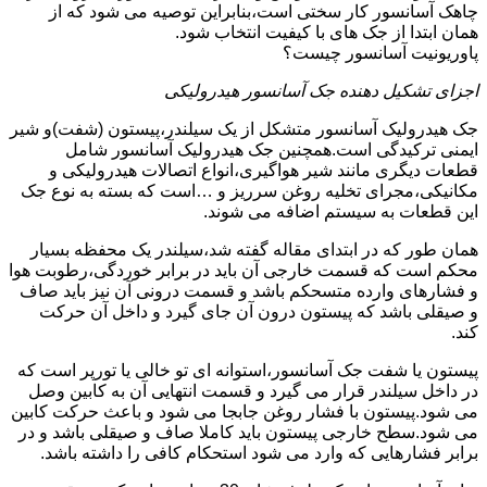
چاهک آسانسور کار سختی است،بنابراین توصیه می شود که از
همان ابتدا از جک های با کیفیت انتخاب شود.
پاوریونیت آسانسور چیست؟
اجزای تشکیل دهنده جک آسانسور هیدرولیکی
جک هیدرولیک آسانسور متشکل از یک سیلندر،پیستون (شفت)و شیر
ایمنی ترکیدگی است.همچنین جک هیدرولیک آسانسور شامل
قطعات دیگری مانند شیر هواگیری،انواع اتصالات هیدرولیکی و
مکانیکی،مجرای تخلیه روغن سرریز و …است که بسته به نوع جک
این قطعات به سیستم اضافه می شوند.
همان طور که در ابتدای مقاله گفته شد،سیلندر یک محفظه بسیار
محکم است که قسمت خارجی آن باید در برابر خوردگی،رطوبت هوا
و فشارهای وارده متسحکم باشد و قسمت درونی آن نیز باید صاف
و صیقلی باشد که پیستون درون آن جای گیرد و داخل آن حرکت
کند.
پیستون یا شفت جک آسانسور،استوانه ای تو خالی یا تورپر است که
در داخل سیلندر قرار می گیرد و قسمت انتهایی آن به کابین وصل
می شود.پیستون با فشار روغن جابجا می شود و باعث حرکت کابین
می شود.سطح خارجی پیستون باید کاملا صاف و صیقلی باشد و در
برابر فشارهایی که وارد می شود استحکام کافی را داشته باشد.