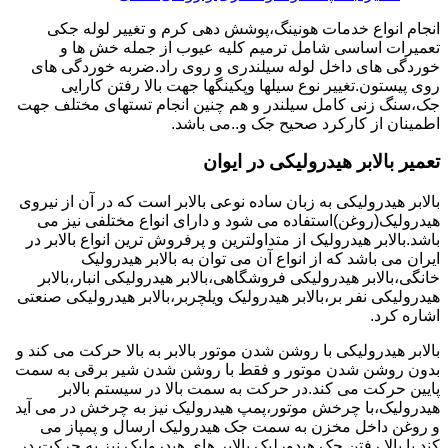
انجام انواع خدمات هونینگ،پوشش دهی کرم و تغییر لوله جکی
تعمیرات اساسی شامل ترمیم کلیه عیوب از جمله خش ها و
خوردگی های داخل لوله سیلندری و روی راد.ضربه خوردگی های
روی پیستون.تغییر نوع سیلها وپکینگها جهت بالا رفتن کارایی
جک،سنگ زنی کامل سیلندر و هم چنین انجام تستهای مختلف جهت
اطمینان از کارکرد صحیح جک و..می باشد.
تعمیر بالابر هیدرولیکی در ایوان
بالابر هیدرولیکی به زبان ساده نوعی بالابر است که در آن از نیروی
هیدرولیک(روغن)استفاده می شود و دارای انواع مختلفی نیز می
باشد.بالابر هیدرولیک از متداولترین و پرفروش ترین انواع بالابر در
ایران می باشد که از انواع آن می توان به بالابر هیدرولیک
خانگی،بالابر هیدرولیکی فروشگاهی،بالابر هیدرولیکی انبار،بالابر
هیدرولیکی نفر بر،بالابر هیدرولیک ویلچربر،بالابر هیدرولیکی صنعتی
اشاره کرد.
بالابر هیدرولیکی با روشن شدن موتور بالابر به بالا حرکت می کند و
بدون روشن شدن موتور و فقط با روشن شدن شیر برقی به سمت
پایین حرکت می کند.در حرکت به سمت بالا در سیستم بالابر
هیدرولیک،با چرخش موتور،پمپ هیدرولیک نیز به چرخش در می آید
و روغن داخل مخزن به سمت جک هیدرولیک ارسال و پمپاز می
کند.با بالا رفتن جک هیدورلیک بالابر های هیدرولیک نیز به حرکت در