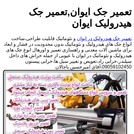
تعمیر جک ایوان,تعمیر جک
هیدرولیک ایوان
تعمیر جک هیدرولیک در ایوان
و نئوماتیک قابلیت طراحی،ساخت
انواع جک های هیدرولیک و نئوماتیک بدون محدودیت در فشار و ابعاد
برای ماشین آلات معدنی و راهسازی تعمیر و اورهال انوع جک های
هیدرولیک و نئوماتیک در ایوان با عیوبی از جمله خراش های داخل
سیلندر،خرابی راد،تعویض و تغییر سیل ها،خرابی پیستون
09059102450-آقای امیرحسین باجالان