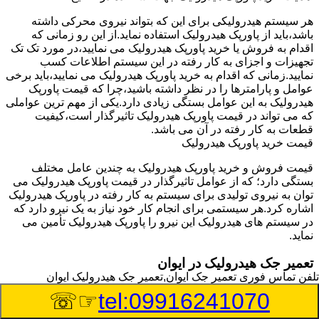
هر سیستم هیدرولیکی برای این که بتواند نیروی محرکی داشته
باشد،باید از پاورپک هیدرولیک استفاده نماید.از این رو زمانی که
اقدام به فروش یا خرید پاورپک هیدرولیک می نمایید،در مورد تک تک
تجهیزات و اجزای به کار رفته در این سیستم اطلاعات کسب
نمایید.زمانی که اقدام به خرید پاورپک هیدرولیک می نمایید،باید برخی
عوامل و پارامترها را در نظر داشته باشید،چرا که قیمت پاورپک
هیدرولیک به این عوامل بستگی زیادی دارد.یکی از مهم ترین عواملی
که می تواند در قیمت پاورپک هیدرولیک تاثیرگذار است،کیفیت
قطعات به کار رفته در آن می باشد.
قیمت خرید پاورپک هیدرولیک
قیمت فروش و خرید پاورپک هیدرولیک به چندین عامل مختلف
بستگی دارد؛ که از عوامل تاثیرگذار در قیمت پاورپک هیدرولیک می
توان به نیروی تولیدی برای سیستم به کار رفته در پاورپک هیدرولیک
اشاره کرد.هر سیستمی برای انجام کار خود نیاز به یک نیرو دارد که
در سیستم های هیدرولیک این نیرو را پاورپک هیدرولیک تأمین می
نماید.
تعمیر جک هیدرولیک در ایوان
تلفن تماس فوری
تعمیر جک ایوان,تعمیر جک هیدرولیک ایوان
وسیله‎ای که با عملکرد خود موجب بلند شدن اهرم و یا وزن سنگین
☞☏
tel:09916241070
در یک قسمت می گردد را جک هیدرولیک می نامند.جک هیدرولیک
نیاز به برق داشته و در بعضی مواقع با استفاده از روغن کار می