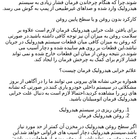
شوند.چرا که هنگام چرخاندن فرمان فشار زیادی به سیستم
هیدرولیک وارد شده و صداهای غیرطبیعی از پمپ به گوش می رسد.
کارکرد بدون روغن و یا سطح پایین روغن
برای یافتن علت خرابی هیدرولیک فرمان لازم است علاوه بر
سلامت روغن به میزان آن نیز توجه کافی داشته باشید.در صورتی
که روغن به میزان کافی میان قطعات سیستم هیدرولیک در جریان
نباشد،این قطعات بر روی هم ساییده شده و دچار آسیب می
شوند.در نتیجه روغن از میان این قطعات خارج شده و نمی تواند
فشار لازم برای کمک به چرخش فرمان را ایجاد کند.
علائم خرابی هیدرولیک فرمان چیست؟
همواره برخی نشانه های بیرونی می توانند ما را در آگاهی از بروز
مشکلاتی در سیستم داخلی خودرو یاری کنند.در صورتی که نشانه
های زیر را مشاهده کردید،احتمالا لازم است به دنبال علت خرابی
هیدرولیک فرمان اتومبیلتان باشید.
روغن ریزی در سیستم هیدرولیک
روغن هیدرولیک فرمان
اگر سطح روغن هیدرولیک در مخزن آن کمتر از حد مورد نیاز
باشد،سیستم هیدرولیک دچار آسیب های فراوانی خواهد شد.این
کمبود روغن می تواند ناشی از روغن ریزی از قطعات زیر باشد: