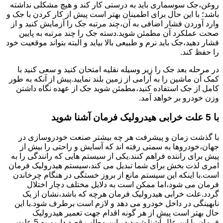
روغن،جک سوسماری باید به درستی کار کند و هیچ مشکلی نداشته
باشد؛ با این حال برای اطمینان بهتر است پیش از کار کردن با جک و
وارد آوردن فشار اضافی به آن،چند مرتبه جک را آزمایش کنید و از
صحت عملکرد آن مطمئن شوید.دسته جک را چند مرتبه به پایین
فشار دهید،جک باید نرم و طبیعی بالا بیاید و البته بتواند موقعیت خود
را حفظ کند.
در مرحله بعد جک را زیر وسیله نقلیه امتحان کنید و سعی کنید با
کمک آن ماشین را به آرامی از زمین بلند نمایید.پیش از آنکه به طور
کامل از جک استفاده کنید،مطمئن شوید جک از عهده نگاه داشتن
وزن خودرو بر خواهد آمد.
با 5 علت خرابی هیدرولیک فرمان آشنا شوید
با گذشت زمان و پیشرفت هر چه بیشتر صنعت خودروسازی در
جهان،خودروها به سمتی رفته اند که آسایش و راحتی را بیش از
پیش برای راننده فراهم کنند.یکی از سیستم هایی که رانندگی را به
امری لذت بخش برای شما تبدیل می کند،سیستم هیدرولیک فرمان
است.با اینکه این سیستم مانع از بروز خستگی در هنگام چرخاندن
فرمان می شود،اما ممکن است به دلایل مختلف دچار اختلال
گردد.علت خرابی هیدرولیک فرمان هرچه که باشد،نشان از یک
نابهینگی در داخل خودرو می دهد و لازم است برطرف شود.با این
حال بهتر است پیش از هر گونه اقدام جهت تعمیر هیدرولیک
فرمان،با این علل آشنا شوید.در این مطلب قصد داریم به 5 علت