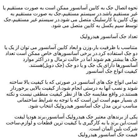
نحوه اتصال جک به کابین آسانسور ممکن است به صورت مستقیم یا
غیر مستقیم باشد.در سیستم مستقیم،جک به صورت مستقیم به
یوک کابین یا کارسلینگ متصل می شود.در سیستم غیر مستقیم،جک
توسط سیم بکسل به کابین متصل می شود.
تعداد جک آسانسور هیدرولیک
متناسب با ظرفیت بار،وزن و ابعاد کابین آسانسور می توان از یک یا
دو جک استفاده کرد.در برخی آسانسورهای خاص ممکن است تعداد
جک ها بیشتر هم شوند اما در حالت نرمال و در اکثر موارد
آسانسورها دارای یک جک و یا دو جک (جک دوبل)هستند.
کیفیت انواع جک آسانسور
تمامی انواع جک های آسانسور در صورتی که با کیفیت بالا ساخته
شوند و نصب آنها به درستی انجام شود،از کیفیت بالایی برخوردار
هستند.در واقع مقایسه جک ها از نظر کیفیت منطقی نیست و نکته
ی بسیار مهم است این است که با توجه به شرایط ساختمانی
مناسب ترین مدل جک آسانسور هیدرولیک انتخاب شود.
یکی از برندهای معتبر جک هیدرولیک آسانسور،برند هودپا لیفت
است.این برند با به کارگیری با کیفیت ترین قطعات و لوازم،ساخت
شرکت بلین آلمان است.
قیمت جک آسانسور هیدرولیک