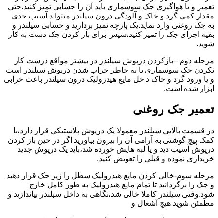
تعمیر و یا هواگیری جک سوسماری باید آن را حسابی تمیز کنید.حتی
مقدار کمی گرد و خاک و آلودگی درون سیلندر میتواند آسیب جدی
به جک روغنی وارد نماید.یک پارچه تمیز بردارید و حسابی سیلندر و
بقیه اجزای جک را تمیز کنید،سپس برای باز کردن جک دست به کار
شوید.
مرحله دوم –بازکردن درپوش سیلندر در بیشتر مواقع درست کار
نکردن جک سوسماری یا به خاطر خراب شدن درپوش سیلندر است
و یا ورود گرد و خاک داخل مایع هیدرولیک درون سیلندر باعث خرابی
ابزار شده است.
تعمیر جک روغنی
در قسمت بالایی سیلندر معمولا یک درپوش پلاستیکی قرار دارد،با
کمک پیچ گوشتی به آرامی آن را بیرون بیاورید.اگر در حین باز کردن
درپوش آسیب دید و یا لبه هایش خورده شد،باید یک درپوش جدید
خریداری نموده و قبلی را تعویض کنید.
مرحله سوم-خالی کردن مایع هیدرولیک سطل را زیر جک قرار دهید
و جک را برگردانید تا تمام مایع هیدرولیک به طور کامل خارج
شود.وقتی سیلندر کاملا خالی شد،نگاهی به داخل سیلندر بیاندازید و
مطمئن شوید هیچ آشغال و