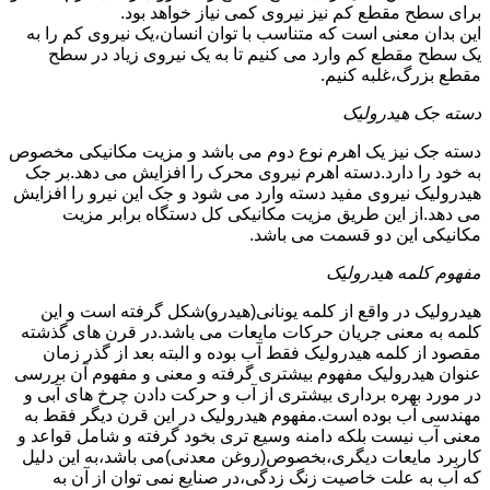
برای سطح مقطع کم نیز نیروی کمی نیاز خواهد بود.
این بدان معنی است که متناسب با توان انسان،یک نیروی کم را به
یک سطح مقطع کم وارد می کنیم تا به یک نیروی زیاد در سطح
مقطع بزرگ،غلبه کنیم.
دسته جک هیدرولیک
دسته جک نیز یک اهرم نوع دوم می باشد و مزیت مکانیکی مخصوص
به خود را دارد.دسته اهرم نیروی محرک را افزایش می دهد.بر جک
هیدرولیک نیروی مفید دسته وارد می شود و جک این نیرو را افزایش
می دهد.از این طریق مزیت مکانیکی کل دستگاه برابر مزیت
مکانیکی این دو قسمت می باشد.
مفهوم کلمه هیدرولیک
هیدرولیک در واقع از کلمه یونانی(هیدرو)شکل گرفته است و این
کلمه به معنی جریان حرکات مایعات می باشد.در قرن های گذشته
مقصود از کلمه هیدرولیک فقط آب بوده و البته بعد از گذر زمان
عنوان هیدرولیک مفهوم بیشتری گرفته و معنی و مفهوم آن بررسی
در مورد بهره برداری بیشتری از آب و حرکت دادن چرخ های آبی و
مهندسی آب بوده است.مفهوم هیدرولیک در این قرن دیگر فقط به
معنی آب نیست بلکه دامنه وسیع تری بخود گرفته و شامل قواعد و
کاربرد مایعات دیگری،بخصوص(روغن معدنی)می باشد،به این دلیل
که آب به علت خاصیت زنگ زدگی،در صنایع نمی توان از آن به