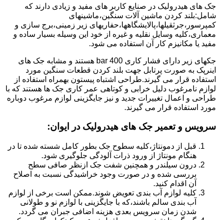
جک های هیدرولیک در صنایع کاربر های مفید و زیادی دارند که
شامل:بلند کردن ماشین آلات سنگین،ماشینهای
کمپرسور،جرثقیلها،پالایشگاهها،حفاریهای زیر زمینی،برج سازی و
معماری،کلیه وسایل نقلیه و غیره از خود این وسیله بسیار ساده و
مفید یا مکانیزم کار آن استفاده می شود.
جکهای زیر دارای فشار کاری 400 bar هستند و مشابه جک های
اینرپک به صورت پرتابل جهت بلند کردن قطعات سنگین مورد
استفاده قرار می گیرند.طراحی اشتباه پیستون بهمراه استفاده از
لوازم نامرغوب دلیل خرابی و کوتاهی عمر کاری جک ها هستند که با
طراحی و اعمال تغییرات جدید و نیز جایگزینی لوازم مرغوب دوباره
مورد استفاده قرار می گیرند.
سرویس و تعمیر جک های هیدرولیک در ایوان
:
قبل از دمونتاژ،کلیه سطوح جک بطور کامل شسته شده تا در
هنگام مونتاژ از ورود ذرات آلودگی جلوگیری شود.
درون سیلندر و همچنین شفت جک ازنظر صافی سطح
بررسی شده و در صورت وجود خراشیدگی نسبت به اصلاح
آن اقدام کنید.
کلیه لوازم آب بندی تعویض شوند.ممکن است برخی از لوازم
آب بندی سالم باشند،که با جایگزینی با لوازم نو و طولانی
شدن زمان سرویس بعدی هزینه اضافی جبران می گردد.