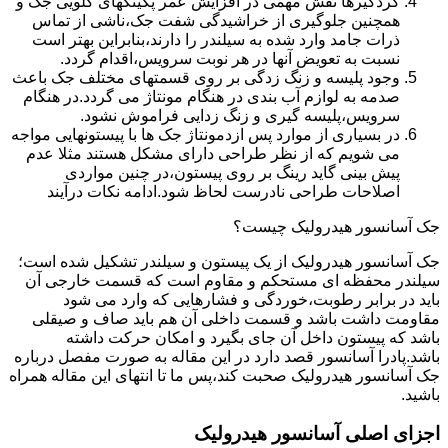
گردگیرها نقش مهمی در افزایش عمر پکینکهای گلویی جک و
همچنین جلوگیری از خراشیدگی شفت جک،ناشی از تماس
ذرات جامد وارد شده به سیلندر را دارند،بنابراین بهتر است
نسبت به تعویض آنها در هر نوبت سرویس،اقدام گردد.
وجود پلیسه و زنگ زدگی بر روی قسمتهای مختلف جک باعث
صدمه به لوازم آب بندی در هنگام مونتاژ می گردد.در هنگام
سرویس،پلیسه گیری و زنگ زدایی فراموش نشود.
در بسیاری از موارد پس ازدمونتاژ جک ها با پیستونهایی مواجه
می شویم که از نظر طراحی دارای مشکل هستند مثلا عدم
پیش بینی گاید رینگ بر روی پیستون،در چنین مواردی
اصلاحات طراحی نادرست لحاظ شود.ادامه نکات درآیند
جک آسانسور هیدرولیک چیست؟
جک آسانسور هیدرولیک از یک پیستون و سیلندر تشکیل شده است؛
سیلندر محفظه ای مستحکم و مقاوم است که قسمت خارجی آن
باید در برابر رطوبت،خوردگی و فشارهایی که وارد می شود
مقاومت داشت باشد و قسمت داخلی آن هم باید صاف و صیقلی
باشد که پیستون داخل آن جای بگیرد و امکان حرکت داشته
باشد.پادرا آسانسور قصد دارد در این مقاله به صورت مفصل درباره
جک آسانسور هیدرولیک صحبت کند،پس ما تا انتهای این مقاله همراه
باشید.
اجزای اصلی آسانسور هیدرولیک