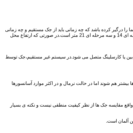
را درگیر کرده باشد که چه زمانی باید از جک مستقیم و چه زمانی
از جک غیرمستقیم استفاده کنیم؟ جک های مستقیم تا 21 متر را ساپورت می کنند و این مقدار در جک تلسکوپی تک مرحله ای 7 متر،دو مرحله ای 14 و سه مرحله ای 21 متر است.در صورتی که ارتفاع محل
ابین یا کارسلینگ متصل می شود.در سیستم غیر مستقیم،جک توسط
بیشتر هم شوند اما در حالت نرمال و در اکثر موارد آسانسورها
ر واقع مقایسه جک ها از نظر کیفیت منطقی نیست و نکته ی بسیار
ن آلمان است.