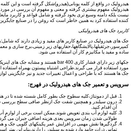
هیدرولیک در واقع از کلمه یونانی(هیدرو)شکل گرفته است و این کلمه
هیدرولیک مفهوم بیشتری گرفته و معنی و مفهوم آن بررسی در مورد 
نیست بلکه دامنه وسیع تری بخود گرفته و شامل قواعد و کاربرد مای
کننده استفاده کرد به همین خاطر است که روغن را در صنایع جایگزین
کاربرد جک های هیدرولیکی
جک های هیدرولیک در صنایع کاربر های مفید و زیادی دارند که شامل:
کمپرسور،جرثقیلها،پالایشگاهها،حفاریهای زیر زمینی،برج سازی و معمار
ساده و مفید یا مکانیزم کار آن استفاده می شود.
جکهای زیر دارای فشار کاری 400 bar هستند
مورد استفاده قرار می گیرند.طراحی اشتباه پیستون بهمراه استفاده ا
جک ها هستند که با طراحی و اعمال تغییرات جدید و نیز جایگزینی لواز
سرویس و تعمیر جک های هیدرولیک در فهرج
:
قبل از دمونتاژ،کلیه سطوح جک بطور کامل شسته شده تا در هنگ
درون سیلندر و همچنین شفت جک ازنظر صافی سطح بررسی ش
آن اقدام کنید.
کلیه لوازم آب بندی تعویض شوند.ممکن است برخی از لوازم آب بن
طولانی شدن زمان سرویس بعدی هزینه اضافی جبران می گردد
گردگیرها نقش مهمی در افزایش عمر پکینکهای گلویی جک و ه
تماس ذرات جامد وارد شده به سیلندر را دارند،بنابراین بهتر ا