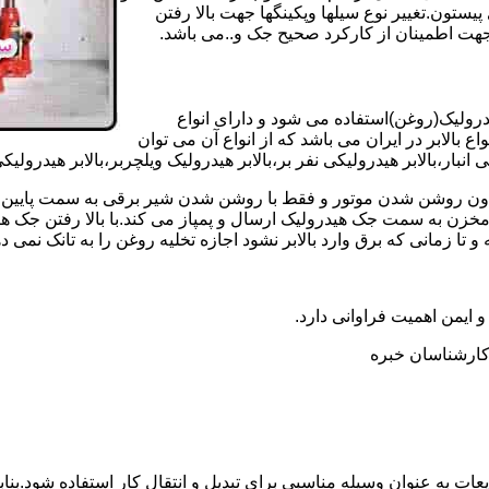
تون.تغییر نوع سیلها وپکینگها جهت بالا رفتن
هت اطمینان از کارکرد صحیح جک و..می باشد.
یدرولیک(روغن)استفاده می شود و دارای انواع
ع بالابر در ایران می باشد که از انواع آن می توان
 انبار،بالابر هیدرولیکی نفر بر،بالابر هیدرولیک ویلچربر،بالابر هیدرول
و بدون روشن شدن موتور و فقط با روشن شدن شیر برقی به سمت پایین 
ن به سمت جک هیدرولیک ارسال و پمپاز می کند.با بالا رفتن جک هیدو
 زمانی که برق وارد بالابر نشود اجازه تخلیه روغن را به تانک نمی ده
 و ایمن اهمیت فراوانی دارد.
ر کارشناسان خبره
عات به عنوان وسیله مناسبی برای تبدیل و انتقال کار استفاده شود.بناب