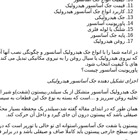
قیمت جک آسانسور هیدرولیک
کاربرد انواع جک آسانسور هیدرولیک
جک هیدرولیکی
پاوریونیت آسانسور
شلنگ یا لوله فلزی
پایه جک آسانسور
روغن هیدرولیک
در ادامه شما را با انواع جک هیدرولیک آسانسور و چگونگی نصب آنه
که نیروی هیدرولیک یا سیال روغن را به نیروی مکانیکی تبدیل می کند
های با کیفیت انتخاب شود.
پاوریونیت آسانسور چیست؟
اجزای تشکیل دهنده جک آسانسور هیدرولیکی
جک هیدرولیک آسانسور متشکل از یک سیلندر،پیستون (شفت)و شیر ای
تخلیه روغن سرریز و …است که بسته به نوع جک این قطعات به سیس
همان طور که در ابتدای مقاله گفته شد،سیلندر یک محفظه بسیار مح
صیقلی باشد که پیستون درون آن جای گیرد و داخل آن حرکت کند.
پیستون یا شفت جک آسانسور،استوانه ای تو خالی یا تورپر است که د
شود.سطح خارجی پیستون باید کاملا صاف و صیقلی باشد و در برابر ف