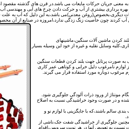
 به معنی جریان حرکات مایعات می باشد.در قرن های گذشته مقصود از ک
بهره برداری بیشتری از آب و حرکت دادن چرخ های آبی و مهندسی آب 
عات دیگری،بخصوص(روغن معدنی)می باشد،به این دلیل که آب به علت خا
 آب کردند چون خاصیت زنگ زدگی ندارد،امروزه در صنایع از آن مخصوصا
بلند کردن ماشین آلات سنگین،ماشینهای
ی،کلیه وسایل نقلیه و غیره از خود این وسیله بسیار
 و مشابه جک های اینرپک به صورت پرتابل جهت بلند کردن قطعات سنگین
ز لوازم نامرغوب دلیل خرابی و کوتاهی عمر کاری
م مرغوب دوباره مورد استفاده قرار می گیرند.
ام مونتاژ از ورود ذرات آلودگی جلوگیری شود.
ده و در صورت وجود خراشیدگی نسبت به اصلاح
دی سالم باشند،که با جایگزینی با لوازم نو و
.
مچنین جلوگیری از خراشیدگی شفت جک،ناشی از
ست نسبت به تعویض آنها در هر نوبت سرویس،اقدام