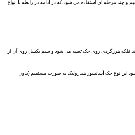
ای آسانسورهایی که ظرفیتشان بیش از 30 تن است از جک های غیرمستقیم و چند مرحله ای استفاده می شود،که در ادامه در رابطه با انواع
کند.فلکه هرزگردی روی جک تعبیه می شود و سیم بکسل روی آن از
شود.این نوع جک آسانسور هیدرولیک به صورت مستقیم (بدون