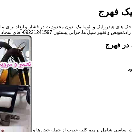
یک فهرج
ک های هیدرولیک و نئوماتیک بدون محدودیت در فشار و ابعاد برای ما
 سیل ها،خرابی پیستون 09221241597-آقای سجاد فتاحی
در فهرج
د
ات اساسی شامل ترمیم کلیه عیوب از جمله خش ها و