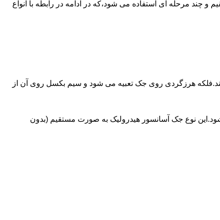
ای آسانسورهایی که ظرفیتشان بیش از 30 تن است از جک های غیرمستقیم و چند مرحله ای استفاده می شود،که در ادامه در رابطه با انواع
کند.فلکه هرزگردی روی جک تعبیه می شود و سیم بکسل روی آن از
شود.این نوع جک آسانسور هیدرولیک به صورت مستقیم (بدون