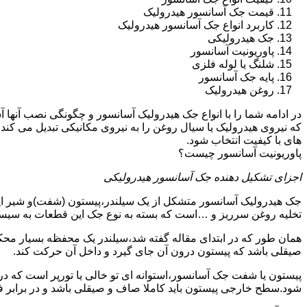
قیمت جک آسانسور هیدرولیک
کاربرد انواع جک آسانسور هیدرولیک
جک هیدرولیکی
پاوریونیت آسانسور
شلنگ یا لوله فلزی
پایه جک آسانسور
روغن هیدرولیک
در ادامه شما را با انواع جک هیدرولیک آسانسور و چگونگی نصب آنه
که نیروی هیدرولیک یا سیال روغن را به نیروی مکانیکی تبدیل می کند
های با کیفیت انتخاب شود.
پاوریونیت آسانسور چیست؟
اجزای تشکیل دهنده جک آسانسور هیدرولیکی
جک هیدرولیک آسانسور متشکل از یک سیلندر،پیستون (شفت)و شیر ای
تخلیه روغن سرریز و …است که بسته به نوع جک این قطعات به سیس
همان طور که در ابتدای مقاله گفته شد،سیلندر یک محفظه بسیار مح
صیقلی باشد که پیستون درون آن جای گیرد و داخل آن حرکت کند.
پیستون یا شفت جک آسانسور،استوانه ای تو خالی یا تورپر است که د
شود.سطح خارجی پیستون باید کاملا صاف و صیقلی باشد و در برابر ف