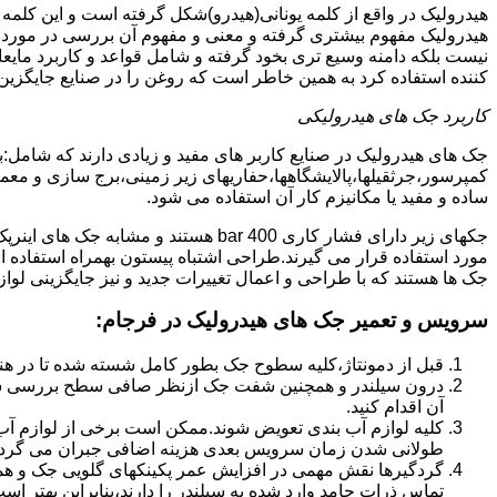
هیدرولیک در واقع از کلمه یونانی(هیدرو)شکل گرفته است و این کلمه
هیدرولیک مفهوم بیشتری گرفته و معنی و مفهوم آن بررسی در مورد 
نیست بلکه دامنه وسیع تری بخود گرفته و شامل قواعد و کاربرد مای
کننده استفاده کرد به همین خاطر است که روغن را در صنایع جایگزین
کاربرد جک های هیدرولیکی
جک های هیدرولیک در صنایع کاربر های مفید و زیادی دارند که شامل:
کمپرسور،جرثقیلها،پالایشگاهها،حفاریهای زیر زمینی،برج سازی و معمار
ساده و مفید یا مکانیزم کار آن استفاده می شود.
جکهای زیر دارای فشار کاری 400 bar هستند
مورد استفاده قرار می گیرند.طراحی اشتباه پیستون بهمراه استفاده ا
جک ها هستند که با طراحی و اعمال تغییرات جدید و نیز جایگزینی لواز
سرویس و تعمیر جک های هیدرولیک در فرجام
:
قبل از دمونتاژ،کلیه سطوح جک بطور کامل شسته شده تا در هنگ
درون سیلندر و همچنین شفت جک ازنظر صافی سطح بررسی ش
آن اقدام کنید.
کلیه لوازم آب بندی تعویض شوند.ممکن است برخی از لوازم آب بن
طولانی شدن زمان سرویس بعدی هزینه اضافی جبران می گردد
گردگیرها نقش مهمی در افزایش عمر پکینکهای گلویی جک و ه
تماس ذرات جامد وارد شده به سیلندر را دارند،بنابراین بهتر ا