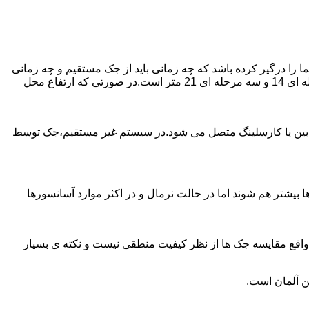
را درگیر کرده باشد که چه زمانی باید از جک مستقیم و چه زمانی
از جک غیرمستقیم استفاده کنیم؟ جک های مستقیم تا 21 متر را ساپورت می کنند و این مقدار در جک تلسکوپی تک مرحله ای 7 متر،دو مرحله ای 14 و سه مرحله ای 21 متر است.در صورتی که ارتفاع محل
ابین یا کارسلینگ متصل می شود.در سیستم غیر مستقیم،جک توسط
بیشتر هم شوند اما در حالت نرمال و در اکثر موارد آسانسورها
ر واقع مقایسه جک ها از نظر کیفیت منطقی نیست و نکته ی بسیار
ن آلمان است.