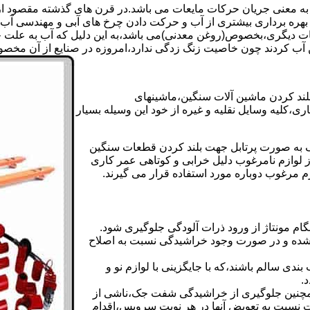
 به معنی جریان حرکات مایعات می باشد.در قرن های گذشته مقصود از ک
بهره برداری بیشتری از آب و حرکت دادن چرخ های آبی و مهندسی آب 
عات دیگری،بخصوص(روغن معدنی)می باشد،به این دلیل که آب به علت خا
 آب کردند چون خاصیت زنگ زدگی ندارد،امروزه در صنایع از آن مخصوصا
بلند کردن ماشین آلات سنگین،ماشینهای
ی،کلیه وسایل نقلیه و غیره از خود این وسیله بسیار
 و مشابه جک های اینرپک به صورت پرتابل جهت بلند کردن قطعات سنگین
ز لوازم نامرغوب دلیل خرابی و کوتاهی عمر کاری
م مرغوب دوباره مورد استفاده قرار می گیرند.
ام مونتاژ از ورود ذرات آلودگی جلوگیری شود.
ده و در صورت وجود خراشیدگی نسبت به اصلاح
دی سالم باشند،که با جایگزینی با لوازم نو و
.
مچنین جلوگیری از خراشیدگی شفت جک،ناشی از
ست نسبت به تعویض آنها در هر نوبت سرویس،اقدام