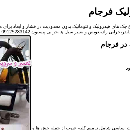
لیک فرجام
جک های هیدرولیک و نئوماتیک بدون محدودیت در فشار و ابعاد برای م
یض و تغییر سیل ها،خرابی پیستون 09125283142 آقای مهدی ابراهیمی
در فرجام
د
ات اساسی شامل ترمیم کلیه عیوب از جمله خش ها و