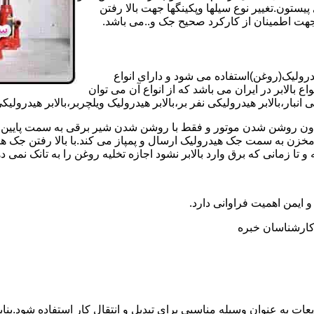
تون.تغییر نوع سیلها وپکینگها جهت بالا رفتن
هت اطمینان از کارکرد صحیح جک و..می باشد.
یدرولیک(روغن)استفاده می شود و دارای انواع
ع بالابر در ایران می باشد که از انواع آن می توان
 انبار،بالابر هیدرولیکی نفر بر،بالابر هیدرولیک ویلچربر،بالابر هیدرول
و بدون روشن شدن موتور و فقط با روشن شدن شیر برقی به سمت پایین 
ن به سمت جک هیدرولیک ارسال و پمپاز می کند.با بالا رفتن جک هیدو
 زمانی که برق وارد بالابر نشود اجازه تخلیه روغن را به تانک نمی ده
 و ایمن اهمیت فراوانی دارد.
ر کارشناسان خبره
عات به عنوان وسیله مناسبی برای تبدیل و انتقال کار استفاده شود.بناب