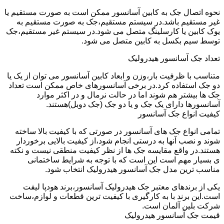
نحوه اتصال جک به کابین آسانسور ممکن است به صورت مستقیم یا
غیر مستقیم باشد.در سیستم مستقیم،جک به صورت مستقیم به
یوک کابین یا کارسلینگ متصل می شود.در سیستم غیر مستقیم،جک
توسط سیم بکسل به کابین متصل می شود.
تعداد جک آسانسور هیدرولیک
متناسب با ظرفیت بار،وزن و ابعاد کابین آسانسور می توان از یک یا
دو جک استفاده کرد.در برخی آسانسورهای خاص ممکن است تعداد
جک ها بیشتر هم شوند اما در حالت نرمال و در اکثر موارد
آسانسورها دارای یک جک و یا دو جک (جک دوبل)هستند.
کیفیت انواع جک آسانسور
تمامی انواع جک های آسانسور در صورتی که با کیفیت بالا ساخته
شوند و نصب آنها به درستی انجام شود،از کیفیت بالایی برخوردار
هستند.در واقع مقایسه جک ها از نظر کیفیت منطقی نیست و نکته
ی بسیار مهم است این است که با توجه به شرایط ساختمانی
مناسب ترین مدل جک آسانسور هیدرولیک انتخاب شود.
یکی از برندهای معتبر جک هیدرولیک آسانسور،برند هودپا لیفت
است.این برند با به کارگیری با کیفیت ترین قطعات و لوازم،ساخت
شرکت بلین آلمان است.
قیمت جک آسانسور هیدرولیک