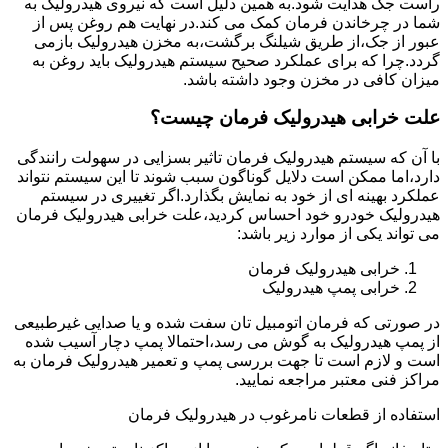
راست جک هدایت شود.به همین دلیل است که نیروی هیدرولیک به
شما در چرخاندن فرمان کمک می کند.در نهایت هم روغن پس از
عبور از جک،از طریق شیلنگ برگشت،به مخزن هیدرولیک بازمی
گردد.چرا که برای عملکرد صحیح سیستم هیدرولیک باید روغن به
میزان کافی در مخزن وجود داشته باشد.
علت خرابی هیدرولیک فرمان چیست؟
با آن که سیستم هیدرولیک فرمان تاثیر بسزایی در سهولت رانندگی
دارد،اما ممکن است دلایل گوناگون سبب شوند تا این سیستم نتواند
عملکرد بهینه ای از خود به نمایش بگذارد.اگر تغییری در سیستم
هیدرولیک خودرو خود احساس کردید،علت خرابی هیدرولیک فرمان
می تواند یکی از موارد زیر باشد:
خرابی هیدرولیک فرمان
خرابی پمپ هیدرولیک
در صورتی که فرمان اتومبیل تان سفت شده و یا صدایی غیرطبیعی
از پمپ هیدرولیک به گوش می رسد،احتمالا پمپ دچار آسیب شده
است و لازم است تا جهت بررسی پمپ و تعمیر هیدرولیک فرمان به
مراکز فنی معتبر مراجعه نمایید.
استفاده از قطعات نامرغوب در هیدرولیک فرمان