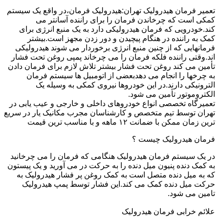
تعمیر فرمان هیدرولیک تهران:هیدرولیک فرمان،در واقع یک سیستم
کمکی است که چرخاندن فرمان را برای راننده آسانتر می
کند.خودرویی که فرمان هیدرولیکی دارد به یک منبع انرژی برای
کمک به راننده در هنگام پیچیدن و دور زدن مجهز است.بیشتر
فرمانهایی که از چنین منبع انرژی برخوردار می شوند هیدرولیکی
اند.وقتی راننده فلکه فرمان را می چرخاند پمپی روغن تحت فشار
تأمین می کند روغن تحت فشار بیشتر تلاش لازم برای فرمان دادن
به چرخها را انجام می دهدبعضی از اتومبیل ها سیستم فرمان
الترونیکی دارند.در این خودروها نیروی کمکی به وسیله یک
الکتروموتور تأمین می شود.
تعمیرگاه تخصصی انواع خودروهای داخلی و خارجی و عیب یابی در
تهران توسط تیم متخصص و کارشناسان مجرب مکانیک یار در سریع
ترین زمان ممکن با ضمانت ۱۲ ماهه و با مناسب ترین قیمت
فرمان هیدرولیک چیست ؟
در یک سیستم فرمان هیدرولیک هنگامی که فرمان را می چرخانید
به کمک دنده پنیون میل دنده را به حرکت در می آورید و یک پیستون
که به میل دنده متصل است به کمک روغن پر فشار هیدرولیک به
حرکت میل دنده کمک می کند.این فشار توسط پمپ هیدرولیک
تامین می شود.
علائم خرابی فرمان هیدرولیک