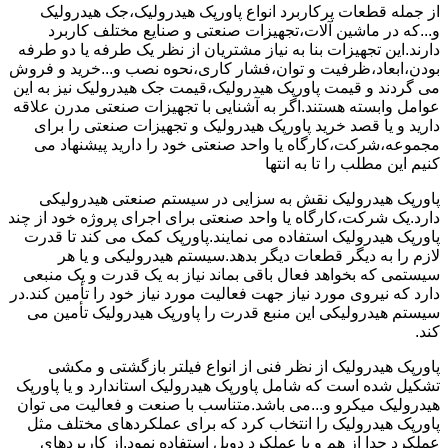
از جمله قطعات پرکاربرد انواع پاورپک هیدرولیک،جک هیدرولیک
و...که در ماشین آلات،تجهیزات صنعتی و صنایع مختلف کاربرد
دارند.این تجهیزات بنا به نیاز مشتریان از نظر یک طرفه یا دو طرفه
بودن،ابعاد،ظرفیت و توان،فشار کاری،نحوه نصب و...خرید و فروش
می گردند و قیمت پاورپک هیدرولیک،قیمت جک هیدرولیک نیز به این
عوامل وابسته هستند.اگر به آشنایی با تجهیزات صنعتی مدرن علاقه
دارید و یا قصد خرید پاورپک هیدرولیک و تجهیزات صنعتی را برای
مجموعه،شرکت،کارگاه یا واحد صنعتی خود را دارید پیشنهاد می
کنیم این مطلب را تا به انتها
پاورپک هیدرولیک نقش به سزایی در سیستم صنعتی هیدرولیکی
دارد.یک شرکت،کارگاه یا واحد صنعتی برای اجرای پروژه خود از چند
پاورپک هیدرولیک استفاده می نمایند.پاورپک کمک می کند تا قدرت
لازم را به دیگر قطعات دیگر بدهد.سیستم هیدرولیکی و یا هر
سیستمی که بخواهد فعال باقی بماند نیاز به یک قدرت و یک منبعی
دارد که نیروی مورد نیاز جهت فعالیت مورد نیاز خود را تأمین کند.در
سیستم هیدرولیکی این منبع قدرت را پاورپک هیدرولیک تأمین می
کند.
پاورپک هیدرولیک از نظر فنی از انواع فیلتر بازگشتی و مکشی
تشکیل شده است که شامل پاورپک هیدرولیک استاندارد و یا پاورپک
هیدرولیک میکرو و...می باشد.متناسب با صنعت و فعالیت می توان
پاورپک هیدرولیک را انتخاب کرد که برای عملکردهای مختلف مثل
عملکرد جدا از هم و یا عملکرد دوبل استفاده نمود.از کاربردهای