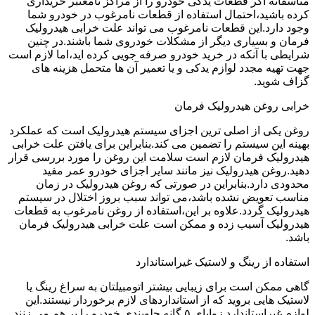
متاسفانه اگر قطعات یدکی خودرو را از مراکز نامعتبر خریداری
کرده باشید،احتمال استفاده از قطعات نامرغوب در خودرو شما
وجود دارد.این قطعات نامرغوب می تواند علت خرابی هیدرولیک
فرمان و بسیاری دیگر از مشکلات خودروی شما باشند.در چنین
شرایطی با آنکه در خرید خودرو صرفه جویی کرده اید،اما لازم است
جهت تهیه مجدد لوازم یدکی و یا تعمیر آن ها متحمل هزینه های
گزاف شوید.
خرابی روغن هیدرولیک فرمان
روغن یکی از اصلی ترین اجزای سیستم هیدرولیک است که عملکرد
بهینه این سیستم را تضمین می کند.بنابراین برای یافتن علت خرابی
هیدرولیک فرمان لازم است سلامت این روغن را مورد بررسی قرار
دهید.روغن هیدرولیک نیز مانند سایر اجزای خودرو عمر مفید
محدودی دارد.بنابراین در صورتی که روغن هیدرولیک در زمان
مناسب تعویض نشده باشد،می تواند سبب بروز اختلال در سیستم
هیدرولیک گردد.علاوه بر این،استفاده از روغن نامرغوب به قطعات
هیدرولیک آسیب زده و ممکن است علت خرابی هیدرولیک فرمان
باشد.
استفاده از رینگ و لاستیک غیراستاندارد
گاهی ممکن است برای زیبایی بیشتر اتومبیلتان به سراغ رینگ یا
لاستیک هایی بروید که از استانداردهای لازم برخوردار نیستند.این
لوازم غیراستاندارد زوایای ۵ گانه جلوبندی خودرو را بر هم می زنند