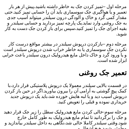
مرحله اول –تمیز کردن جک به خاطر داشته باشید،پیش از هر بار
تعمیر و یا هواگیری جک سوسماری باید آن را حسابی تمیز کنید.حتی
مقدار کمی گرد و خاک و آلودگی درون سیلندر میتواند آسیب جدی
به جک روغنی وارد نماید.یک پارچه تمیز بردارید و حسابی سیلندر و
بقیه اجزای جک را تمیز کنید،سپس برای باز کردن جک دست به کار
شوید.
مرحله دوم –بازکردن درپوش سیلندر در بیشتر مواقع درست کار
نکردن جک سوسماری یا به خاطر خراب شدن درپوش سیلندر است
و یا ورود گرد و خاک داخل مایع هیدرولیک درون سیلندر باعث خرابی
ابزار شده است.
تعمیر جک روغنی
در قسمت بالایی سیلندر معمولا یک درپوش پلاستیکی قرار دارد،با
کمک پیچ گوشتی به آرامی آن را بیرون بیاورید.اگر در حین باز کردن
درپوش آسیب دید و یا لبه هایش خورده شد،باید یک درپوش جدید
خریداری نموده و قبلی را تعویض کنید.
مرحله سوم-خالی کردن مایع هیدرولیک سطل را زیر جک قرار دهید
و جک را برگردانید تا تمام مایع هیدرولیک به طور کامل خارج
شود.وقتی سیلندر کاملا خالی شد،نگاهی به داخل سیلندر بیاندازید و
مطمئن شوید هیچ آشغال و