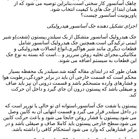
چاهک آسانسور کار سختی است،بنابراین توصیه می شود که از
همان ابتدا از جک های با کیفیت انتخاب شود.
پاوریونیت آسانسور چیست؟
اجزای تشکیل دهنده جک آسانسور هیدرولیکی
جک هیدرولیک آسانسور متشکل از یک سیلندر،پیستون (شفت)و شیر
ایمنی ترکیدگی است.همچنین جک هیدرولیک آسانسور شامل
قطعات دیگری مانند شیر هواگیری،انواع اتصالات هیدرولیکی و
مکانیکی،مجرای تخلیه روغن سرریز و …است که بسته به نوع جک
این قطعات به سیستم اضافه می شوند.
همان طور که در ابتدای مقاله گفته شد،سیلندر یک محفظه بسیار
محکم است که قسمت خارجی آن باید در برابر خوردگی،رطوبت هوا
و فشارهای وارده متسحکم باشد و قسمت درونی آن نیز باید صاف
و صیقلی باشد که پیستون درون آن جای گیرد و داخل آن حرکت
کند.
پیستون یا شفت جک آسانسور،استوانه ای تو خالی یا تورپر است که
در داخل سیلندر قرار می گیرد و قسمت انتهایی آن به کابین وصل
می شود.پیستون با فشار روغن جابجا می شود و باعث حرکت کابین
می شود.سطح خارجی پیستون باید کاملا صاف و صیقلی باشد و در
برابر فشارهایی که وارد می شود استحکام کافی را داشته باشد.