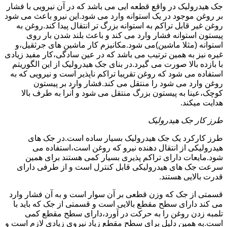
جک هیدرولیک در واقع قطعه ایی می باشد که در آن نیرویی با فشار
بر روغن موجود در یک استوانه وارد می شود.این نیرو باعث می شود
روغن غیر قابل تراکم به استوانه بزرگ تر انتقال پیدا کند.روغن به
پیستون استوانه فشار وارد می کند و باعث بلند شدن بار روی
استوانه (مثلا ماشین)می شود.مکانیزم کار ماشین های جرثقیل،و
غیره نیز به همین ترتیب می باشد که در عین سادگی،کار مفید زیادی
با بازده بالا صورت می گیرد.در بنای جک هیدرولیک از این الگوریتم
استفاده می شود که روغن تقریبا تراکم ناپذیر است و نیرویی که به
روغن وارد می شود را منتقل می کند.فشار وارد بر پیستون
کوچک،عینا به پیستون بزرگ منتقل می شود و آنرا به طرف بالا
هدایت میکند.
طرز کار جک هیدرولیک
طرز کارکرد یک جک هیدرولیک بسیار ساده است.در جک های
هیدرولیکی از انتقال دهنده نیرو که روغن است،استفاده می
شود.مایعات دارای تراکم پذیری بسیار کمی هستند برای همین
سرعت جک های هیدرولیکی قابل کنترل است و از طرفی دارای
قدرت بالایی هستند.
قسمتی از جک که وزن قطعی بر آن سوار است و به آن فشار وارد
می کند دارای سطح مقطع بالایی است و قسمتی از جک که باید با
تلمبه زدن روغن را به حرکت در آورد،دارای سطح مقطع کمی
است.به همین دلیل برای سطح مقطع زیاد نیروی زیادی لازم است و