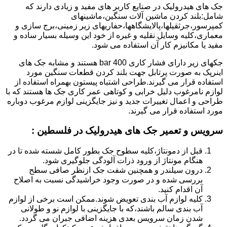
جک های هیدرولیک در صنایع کاربر های مفید و زیادی دارند که
شامل:بلند کردن ماشین آلات سنگین،ماشینهای
کمپرسور،جرثقیلها،پالایشگاهها،حفاریهای زیر زمینی،برج سازی و
معماری،کلیه وسایل نقلیه و غیره از خود این وسیله بسیار ساده و
مفید یا مکانیزم کار آن استفاده می شود.
جکهای زیر دارای فشار کاری 400 bar هستند و مشابه جک های
اینرپک به صورت پرتابل جهت بلند کردن قطعات سنگین مورد
استفاده قرار می گیرند.طراحی اشتباه پیستون بهمراه استفاده از
لوازم نامرغوب دلیل خرابی و کوتاهی عمر کاری جک ها هستند که با
طراحی و اعمال تغییرات جدید و نیز جایگزینی لوازم مرغوب دوباره
مورد استفاده قرار می گیرند.
سرویس و تعمیر جک های هیدرولیک در فلسطین
:
قبل از دمونتاژ،کلیه سطوح جک بطور کامل شسته شده تا در
هنگام مونتاژ از ورود ذرات آلودگی جلوگیری شود.
درون سیلندر و همچنین شفت جک ازنظر صافی سطح
بررسی شده و در صورت وجود خراشیدگی نسبت به اصلاح
آن اقدام کنید.
کلیه لوازم آب بندی تعویض شوند.ممکن است برخی از لوازم
آب بندی سالم باشند،که با جایگزینی با لوازم نو و طولانی
شدن زمان سرویس بعدی هزینه اضافی جبران می گردد.