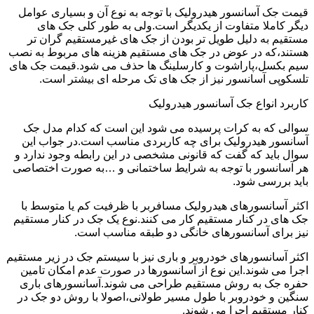
قیمت جک آسانسور هیدرولیک با توجه به نوع آن و بسیاری عوامل
دیگر کاملا متفاوت از یکدیگر است.ولی به طور کلی جک های
مستقیم به دلیل طویل تر بودن از جک های غیرمستقیم گران تر
هستند،که در عوض در جک های مستقیم هزینه های مربوط به نصب
سیم بکسل،پاراشوت و کارسلینگ ها حذف می شود.قیمت جک های
تلسکوپی آسانسور نیز از جک های تک مرحله ای بیشتر است.
کاربرد انواع جک آسانسور هیدرولیک
سوالی که به کرات پرسیده می شود این است که کدام مدل جک
آسانسور هیدرولیک برای چه کاربردی مناسب است.در جواب این
سوال باید که گفت که قانونی مشخصی در این رابطه وجود ندارد و
هر آسانسور با توجه به شرایط ساختمانی و …به صورت اختصاصی
باید بررسی شود.
اکثر آسانسورهای هیدرولیک مسافربر با ظرفیت کم یا متوسط با
جک های در کنار مستقیم کار می کنند.نوع یک جک در کنار مستقیم
نیز برای آسانسورهای خانگی دو طبقه مناسب است.
اکثر آسانسورهای خودروبر و باری نیز با سیستم جک در زیر مستقیم
اجرا می شوند.این نوع از آسانسورها در صورت عدم امکان تامین
حفره جک به روش مستقیم طراحی می شوند.آسانسورهای باری
سنگین و خودروبر با طول مسیر طولانی،اصولا با روش دو جک در
کنار مستقیم اجرا می شوند.