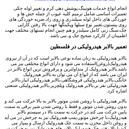
انجام انواع خدمات هونینگ،پوشش دهی کرم و تغییر لوله جکی
تعمیرات اساسی شامل ترمیم کلیه عیوب از جمله خش ها و
خوردگی های داخل لوله سیلندری و روی راد.ضربه خوردگی های
روی پیستون.تغییر نوع سیلها وپکینگها جهت بالا رفتن کارایی
جک،سنگ زنی کامل سیلندر و هم چنین انجام تستهای مختلف جهت
اطمینان از کارکرد صحیح جک و..می باشد.
تعمیر بالابر هیدرولیکی در فلسطین
بالابر هیدرولیکی به زبان ساده نوعی بالابر است که در آن از نیروی
هیدرولیک(روغن)استفاده می شود و دارای انواع مختلفی نیز می
باشد.بالابر هیدرولیک از متداولترین و پرفروش ترین انواع بالابر در
ایران می باشد که از انواع آن می توان به بالابر هیدرولیک
خانگی،بالابر هیدرولیکی فروشگاهی،بالابر هیدرولیکی انبار،بالابر
هیدرولیکی نفر بر،بالابر هیدرولیک ویلچربر،بالابر هیدرولیکی صنعتی
اشاره کرد.
بالابر هیدرولیکی با روشن شدن موتور بالابر به بالا حرکت می کند و
بدون روشن شدن موتور و فقط با روشن شدن شیر برقی به سمت
پایین حرکت می کند.در حرکت به سمت بالا در سیستم بالابر
هیدرولیک،با چرخش موتور،پمپ هیدرولیک نیز به چرخش در می آید
و روغن داخل مخزن به سمت جک هیدرولیک ارسال و پمپاز می
کند.با بالا رفتن جک هیدورلیک بالابر های هیدرولیک نیز به حرکت در