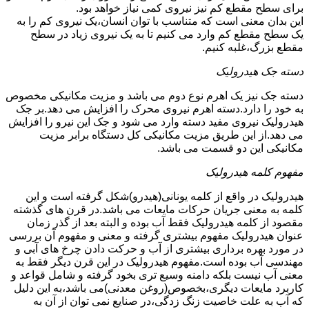
برای سطح مقطع کم نیز نیروی کمی نیاز خواهد بود.
این بدان معنی است که متناسب با توان انسان،یک نیروی کم را به
یک سطح مقطع کم وارد می کنیم تا به یک نیروی زیاد در سطح
مقطع بزرگ،غلبه کنیم.
دسته جک هیدرولیک
دسته جک نیز یک اهرم نوع دوم می باشد و مزیت مکانیکی مخصوص
به خود را دارد.دسته اهرم نیروی محرک را افزایش می دهد.بر جک
هیدرولیک نیروی مفید دسته وارد می شود و جک این نیرو را افزایش
می دهد.از این طریق مزیت مکانیکی کل دستگاه برابر مزیت
مکانیکی این دو قسمت می باشد.
مفهوم کلمه هیدرولیک
هیدرولیک در واقع از کلمه یونانی(هیدرو)شکل گرفته است و این
کلمه به معنی جریان حرکات مایعات می باشد.در قرن های گذشته
مقصود از کلمه هیدرولیک فقط آب بوده و البته بعد از گذر زمان
عنوان هیدرولیک مفهوم بیشتری گرفته و معنی و مفهوم آن بررسی
در مورد بهره برداری بیشتری از آب و حرکت دادن چرخ های آبی و
مهندسی آب بوده است.مفهوم هیدرولیک در این قرن دیگر فقط به
معنی آب نیست بلکه دامنه وسیع تری بخود گرفته و شامل قواعد و
کاربرد مایعات دیگری،بخصوص(روغن معدنی)می باشد،به این دلیل
که آب به علت خاصیت زنگ زدگی،در صنایع نمی توان از آن به