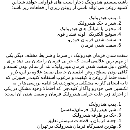
باشد،سیستم هیدرولیک دچار آسیب های فراوانی خواهد شد.این
کمبود روغن می تواند ناشی از روغن ریزی از قطعات زیر باشد:
پمپ هیدرولیک
شیر یا جک هیدرولیک
مخزن یا شیلنگ های هیدرولیک
سوئیچ الکتریکی لوله فشار قوی
سفت شدن فرمان خودرو
سفت شدن فرمان
سفت شدن فرمان هیدرولیک در سرما و شرایط مختلف دیگر،یکی
از مهم ترین علائمی است که خرابی فرمان را نشان می دهد.برای
یافتن دلیل سفت شدن فرمان هیدرولیک،ابتدا از سالم بودن تسمه و
کافی بودن سطح روغن اطمینان حاصل نمایید.علاوه بر این،لازم
است حتما از روغن با کیفیت و مرغوب استفاده کنید.در صورتی که
تا به اینجای کار به مشکلی برنخوردید،باید ادامه بررسی ها را به
تکنسین فنی خودرو واگذار کنید.چرا که احتمالا وجود مشکل در یکی
از اجزای زیر علت خرابی هیدرولیک فرمان و سفت شدن آن است:
پمپ هیدرولیک
شیر هیدرولیک فرمان(مقسم)
جک دو طرفه هیدرولیک
جعبه فرمان یا قطعات سیستم تعلیق
بهترین تعمیرگاه فرمان هیدرولیک در تهران