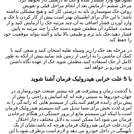
مرحل ششم –آزمایش بعد از انجام مراحل قبلی و تعویض
روغن،جک سوسماری باید به درستی کار کند و هیچ مشکلی نداشته
باشد؛ با این حال برای اطمینان بهتر است پیش از کار کردن با جک و
وارد آوردن فشار اضافی به آن،چند مرتبه جک را آزمایش کنید و از
صحت عملکرد آن مطمئن شوید.دسته جک را چند مرتبه به پایین
فشار دهید،جک باید نرم و طبیعی بالا بیاید و البته بتواند موقعیت خود
را حفظ کند.
در مرحله بعد جک را زیر وسیله نقلیه امتحان کنید و سعی کنید با
کمک آن ماشین را به آرامی از زمین بلند نمایید.پیش از آنکه به طور
کامل از جک استفاده کنید،مطمئن شوید جک از عهده نگاه داشتن
وزن خودرو بر خواهد آمد.
با 5 علت خرابی هیدرولیک فرمان آشنا شوید
با گذشت زمان و پیشرفت هر چه بیشتر صنعت خودروسازی در
جهان،خودروها به سمتی رفته اند که آسایش و راحتی را بیش از
پیش برای راننده فراهم کنند.یکی از سیستم هایی که رانندگی را به
امری لذت بخش برای شما تبدیل می کند،سیستم هیدرولیک فرمان
است.با اینکه این سیستم مانع از بروز خستگی در هنگام چرخاندن
فرمان می شود،اما ممکن است به دلایل مختلف دچار اختلال
گردد.علت خرابی هیدرولیک فرمان هرچه که باشد،نشان از یک
نابهینگی در داخل خودرو می دهد و لازم است برطرف شود.با این