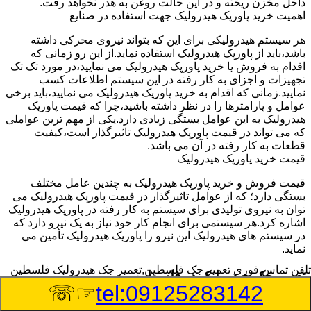
داخل مخزن ریخته و در این حالت روغن به هدر نخواهد رفت.
اهمیت خرید پاورپک هیدرولیک جهت استفاده در صنایع
هر سیستم هیدرولیکی برای این که بتواند نیروی محرکی داشته
باشد،باید از پاورپک هیدرولیک استفاده نماید.از این رو زمانی که
اقدام به فروش یا خرید پاورپک هیدرولیک می نمایید،در مورد تک تک
تجهیزات و اجزای به کار رفته در این سیستم اطلاعات کسب
نمایید.زمانی که اقدام به خرید پاورپک هیدرولیک می نمایید،باید برخی
عوامل و پارامترها را در نظر داشته باشید،چرا که قیمت پاورپک
هیدرولیک به این عوامل بستگی زیادی دارد.یکی از مهم ترین عواملی
که می تواند در قیمت پاورپک هیدرولیک تاثیرگذار است،کیفیت
قطعات به کار رفته در آن می باشد.
قیمت خرید پاورپک هیدرولیک
قیمت فروش و خرید پاورپک هیدرولیک به چندین عامل مختلف
بستگی دارد؛ که از عوامل تاثیرگذار در قیمت پاورپک هیدرولیک می
توان به نیروی تولیدی برای سیستم به کار رفته در پاورپک هیدرولیک
اشاره کرد.هر سیستمی برای انجام کار خود نیاز به یک نیرو دارد که
در سیستم های هیدرولیک این نیرو را پاورپک هیدرولیک تأمین می
نماید.
تلفن تماس فوری
تعمیر جک فلسطین,تعمیر جک هیدرولیک فلسطین
تعمیر جک هیدرولیک در فلسطین
☞☏
tel:09125283142
وسیله‎ای که با عملکرد خود موجب بلند شدن اهرم و یا وزن سنگین