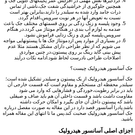
گردگیرها نقش مهمی در افزایش عمر پکینکهای گلویی جک و
همچنین جلوگیری از خراشیدگی شفت جک،ناشی از تماس
ذرات جامد وارد شده به سیلندر را دارند،بنابراین بهتر است
نسبت به تعویض آنها در هر نوبت سرویس،اقدام گردد.
وجود پلیسه و زنگ زدگی بر روی قسمتهای مختلف جک باعث
صدمه به لوازم آب بندی در هنگام مونتاژ می گردد.در هنگام
سرویس،پلیسه گیری و زنگ زدایی فراموش نشود.
در بسیاری از موارد پس ازدمونتاژ جک ها با پیستونهایی مواجه
می شویم که از نظر طراحی دارای مشکل هستند مثلا عدم
پیش بینی گاید رینگ بر روی پیستون،در چنین مواردی
اصلاحات طراحی نادرست لحاظ شود.ادامه نکات درآیند
جک آسانسور هیدرولیک چیست؟
جک آسانسور هیدرولیک از یک پیستون و سیلندر تشکیل شده است؛
سیلندر محفظه ای مستحکم و مقاوم است که قسمت خارجی آن
باید در برابر رطوبت،خوردگی و فشارهایی که وارد می شود
مقاومت داشت باشد و قسمت داخلی آن هم باید صاف و صیقلی
باشد که پیستون داخل آن جای بگیرد و امکان حرکت داشته
باشد.پادرا آسانسور قصد دارد در این مقاله به صورت مفصل درباره
جک آسانسور هیدرولیک صحبت کند،پس ما تا انتهای این مقاله همراه
باشید.
اجزای اصلی آسانسور هیدرولیک