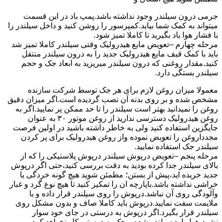
جرمی درون سیلندر وجود نداشته باشد.پمپ باد در این قسمت
میتواند به کمک شما بیاید.کمپرسور را روشن کنید و داخل سیلندر را
با فشار هوا باد بگیرید تا کاملا تمیز شود.
مرحله چهارم –تعویض مایع هیدرولیک وقتی سیلندر کاملا تمیز شد
باید با کمک قیف مایع هیدرولیک جدید را به درون سیلندر منتقل
کنید.مقدار روغنی که درون سیلندر میریزید به ابعاد جک و حجم
سیلندر بستگی دارد.
معمولا میزان روغن لازم برای هر جک توسط شرکت سازنده
مشخص شده و بر روی بدنه آن نصب گردیده است.اگر میزان دقیق
روغن را نمیدانید بهتر است سیلندر را تا حد ممکن پر نمایید.اگر به
روغن هیدرولیک دسترسی ندارید از روغن موتور ۳۰ به عنوان
جایگزین استفاده کنید ولی به خاطر داشته باشید در اولین فرصت
مجدداروغن را تعویض نموده واز روغن هیدرولیک برای پر کردن
سیلندر جک استفاده نمایید.
مرحله پنجم –تعویض درپوش سیلندر درپوش پلاستیکی را که از
بالای سیلندر جدا کرده بودید به دقت بررسی کنید،حتی اگر درپوش
جدید خریده اید،پیش از بستن؛ مطمئن شوید هیچ گونه خردگی یا
خراشی نداشته باشد.باپارچه ان را تمکیز کنید تا هیچ نوع گرد و غبار
وآلودگی روی آن نباشد.درپوش را روی سیلندر قرار داده و با
ملایمت سفت نمایید.درپوش باید کاملا صاف و بدون مشکل روی
سیلندر قرار بگیرد.اگر درپوش به درستی در جای خود سوار
نشود،هوا وارد سیلندر شده و جک به درستی کار نخواهد کرد.